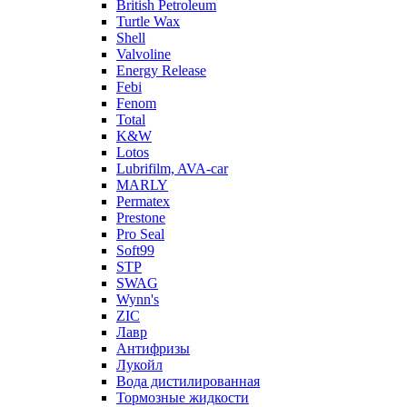
British Petroleum
Turtle Wax
Shell
Valvoline
Energy Release
Febi
Fenom
Total
K&W
Lotos
Lubrifilm, AVA-car
MARLY
Permatex
Prestone
Pro Seal
Soft99
STP
SWAG
Wynn's
ZIC
Лавр
Антифризы
Лукойл
Вода дистилированная
Тормозные жидкости