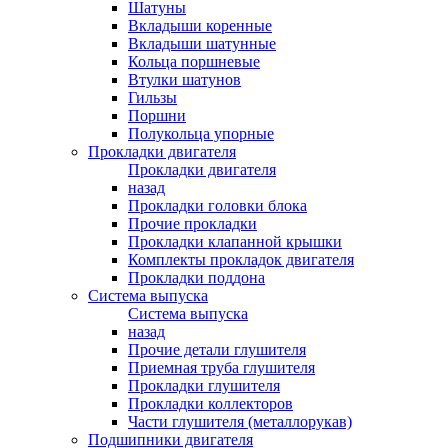
Шатуны
Вкладыши коренные
Вкладыши шатунные
Кольца поршневые
Втулки шатунов
Гильзы
Поршни
Полукольца упорные
Прокладки двигателя
Прокладки двигателя
назад
Прокладки головки блока
Прочие прокладки
Прокладки клапанной крышки
Комплекты прокладок двигателя
Прокладки поддона
Система выпуска
Система выпуска
назад
Прочие детали глушителя
Приемная труба глушителя
Прокладки глушителя
Прокладки коллекторов
Части глушителя (металлорукав)
Подшипники двигателя