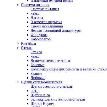
Пыльники рулевой рейки
Система питания
Система питания
назад
Насосы
Элементы впрыска
Свечи накаливания
Детали топливной аппаратуры
Форсунки
Карбюратор
Китайцы
Стекла
Стекла
назад
Вспомогательные части
Боковые
Комплектующие для ремонта и вклейки стекл
Задние
Лобовые
Щетки стеклоочистителя
Щетки стеклоочистителя
назад
Щетки Alca
резинка щетки стеклоочистителя
Щетки Heyner