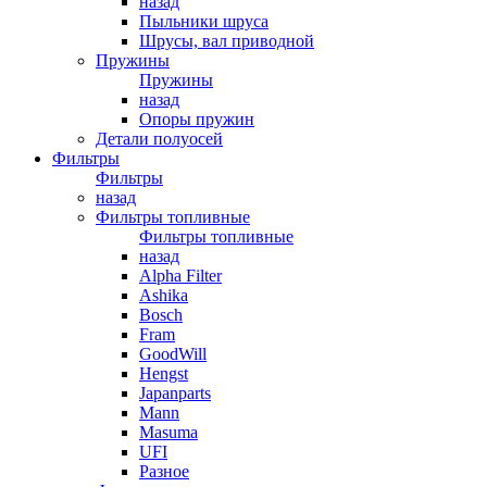
назад
Пыльники шруса
Шрусы, вал приводной
Пружины
Пружины
назад
Опоры пружин
Детали полуосей
Фильтры
Фильтры
назад
Фильтры топливные
Фильтры топливные
назад
Alpha Filter
Ashika
Bosch
Fram
GoodWill
Hengst
Japanparts
Mann
Masuma
UFI
Разное