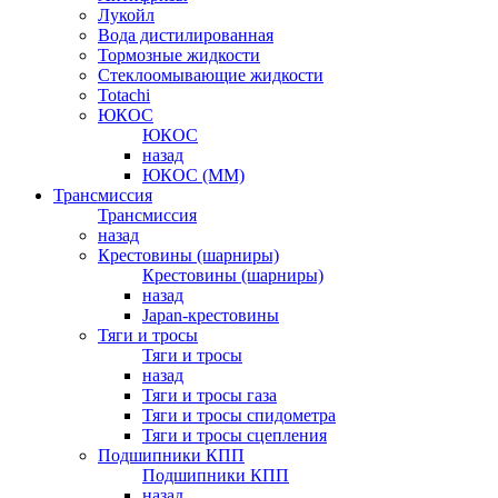
Лукойл
Вода дистилированная
Тормозные жидкости
Стеклоомывающие жидкости
Totachi
ЮКОС
ЮКОС
назад
ЮКОС (ММ)
Трансмиссия
Трансмиссия
назад
Крестовины (шарниры)
Крестовины (шарниры)
назад
Japan-крестовины
Тяги и тросы
Тяги и тросы
назад
Тяги и тросы газа
Тяги и тросы спидометра
Тяги и тросы сцепления
Подшипники КПП
Подшипники КПП
назад