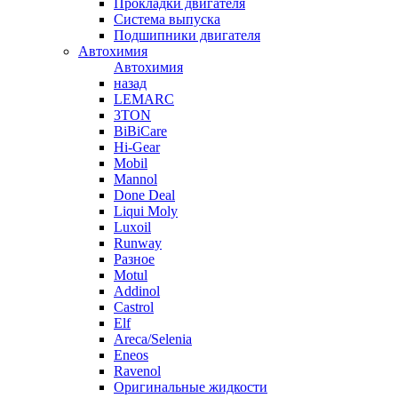
Прокладки двигателя
Система выпуска
Подшипники двигателя
Автохимия
Автохимия
назад
LEMARC
3TON
BiBiCare
Hi-Gear
Mobil
Mannol
Done Deal
Liqui Moly
Luxoil
Runway
Разное
Motul
Addinol
Castrol
Elf
Areca/Selenia
Eneos
Ravenol
Оригинальные жидкости