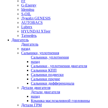
FF
G-Energy
Idemitsu
S-OIL
Лукойл GENESIS
AUTOBACS
Lubrex
HYUNDAI XTeer
Татнефть
Двигатель
Двигатель
назад
Сальники, уплотнения
Сальники, уплотнения
назад
Сальники , уплотнения двигателя
Сальники КПП
Сальники подвески
Сальники прочие
Сальники дифференциала
Детали двигателя
Детали двигателя
назад
Крышка маслозаливной горловины
Детали ГРМ