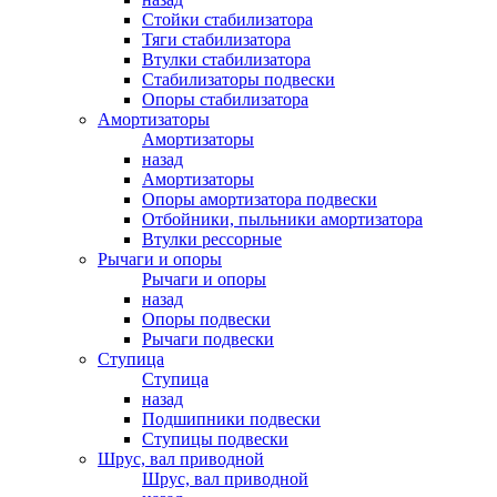
Стойки стабилизатора
Тяги стабилизатора
Втулки стабилизатора
Стабилизаторы подвески
Опоры стабилизатора
Амортизаторы
Амортизаторы
назад
Амортизаторы
Опоры амортизатора подвески
Отбойники, пыльники амортизатора
Втулки рессорные
Рычаги и опоры
Рычаги и опоры
назад
Опоры подвески
Рычаги подвески
Ступица
Ступица
назад
Подшипники подвески
Ступицы подвески
Шрус, вал приводной
Шрус, вал приводной