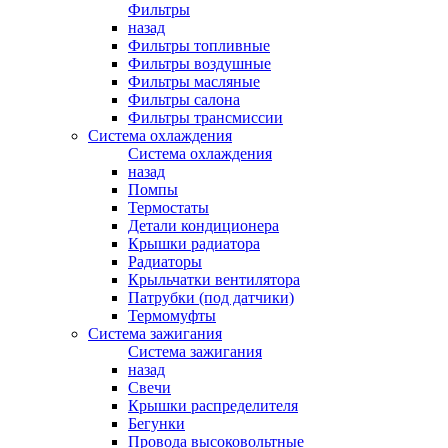
Фильтры
назад
Фильтры топливные
Фильтры воздушные
Фильтры масляные
Фильтры салона
Фильтры трансмиссии
Система охлаждения
Система охлаждения
назад
Помпы
Термостаты
Детали кондиционера
Крышки радиатора
Радиаторы
Крыльчатки вентилятора
Патрубки (под датчики)
Термомуфты
Система зажигания
Система зажигания
назад
Свечи
Крышки распределителя
Бегунки
Провода высоковольтные