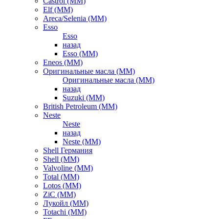
Castrol (ММ)
Elf (ММ)
Areca/Selenia (ММ)
Esso
Esso
назад
Esso (ММ)
Eneos (ММ)
Оригинальные масла (ММ)
Оригинальные масла (ММ)
назад
Suzuki (ММ)
British Petroleum (ММ)
Neste
Neste
назад
Neste (ММ)
Shell Германия
Shell (ММ)
Valvoline (ММ)
Total (ММ)
Lotos (ММ)
ZiC (ММ)
Лукойл (ММ)
Totachi (MM)