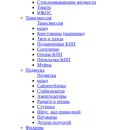
Стеклоомывающие жидкости
Totachi
ЮКОС
Трансмиссия
Трансмиссия
назад
Крестовины (шарниры)
Тяги и тросы
Подшипники КПП
Сцепление
Опоры КПП
Прокладки КПП
Муфты
Подвеска
Подвеска
назад
Сайлентблоки
Стабилизатор
Амортизаторы
Рычаги и опоры
Ступица
Шрус, вал приводной
Пружины
Детали полуосей
Фильтры