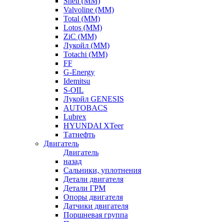
Shell (ММ)
Valvoline (ММ)
Total (ММ)
Lotos (ММ)
ZiC (ММ)
Лукойл (ММ)
Totachi (MM)
FF
G-Energy
Idemitsu
S-OIL
Лукойл GENESIS
AUTOBACS
Lubrex
HYUNDAI XTeer
Татнефть
Двигатель
Двигатель
назад
Сальники, уплотнения
Детали двигателя
Детали ГРМ
Опоры двигателя
Датчики двигателя
Поршневая группа