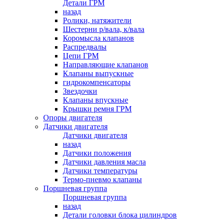
Детали ГРМ
назад
Ролики, натяжители
Шестерни р/вала, к/вала
Коромысла клапанов
Распредвалы
Цепи ГРМ
Направляющие клапанов
Клапаны выпускные
гидрокомпенсаторы
Звездочки
Клапаны впускные
Крышки ремня ГРМ
Опоры двигателя
Датчики двигателя
Датчики двигателя
назад
Датчики положения
Датчики давления масла
Датчики температуры
Термо-пневмо клапаны
Поршневая группа
Поршневая группа
назад
Детали головки блока цилиндров