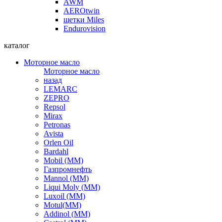
AWM
AEROtwin
щетки Miles
Endurovision
каталог
Моторное масло
Моторное масло
назад
LEMARC
ZEPRO
Repsol
Mirax
Petronas
Avista
Orlen Oil
Bardahl
Mobil (ММ)
Газпромнефть
Mannol (ММ)
Liqui Moly (ММ)
Luxoil (ММ)
Motul(ММ)
Addinol (ММ)