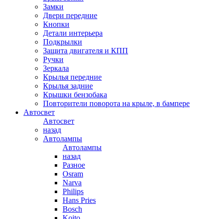
Замки
Двери передние
Кнопки
Детали интерьера
Подкрылки
Защита двигателя и КПП
Ручки
Зеркала
Крылья передние
Крылья задние
Крышки бензобака
Повторители поворота на крыле, в бампере
Автосвет
Автосвет
назад
Автолампы
Автолампы
назад
Разное
Osram
Narva
Philips
Hans Pries
Bosch
Koito