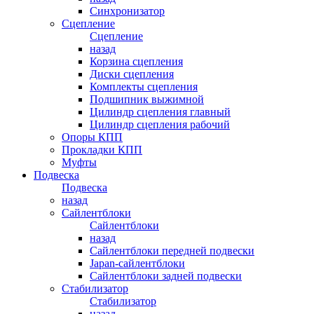
Синхронизатор
Сцепление
Сцепление
назад
Корзина сцепления
Диски сцепления
Комплекты сцепления
Подшипник выжимной
Цилиндр сцепления главный
Цилиндр сцепления рабочий
Опоры КПП
Прокладки КПП
Муфты
Подвеска
Подвеска
назад
Сайлентблоки
Сайлентблоки
назад
Сайлентблоки передней подвески
Japan-сайлентблоки
Сайлентблоки задней подвески
Стабилизатор
Стабилизатор
назад