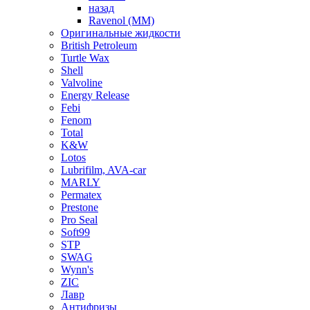
назад
Ravenol (ММ)
Оригинальные жидкости
British Petroleum
Turtle Wax
Shell
Valvoline
Energy Release
Febi
Fenom
Total
K&W
Lotos
Lubrifilm, AVA-car
MARLY
Permatex
Prestone
Pro Seal
Soft99
STP
SWAG
Wynn's
ZIC
Лавр
Антифризы