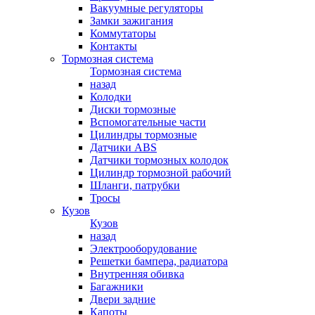
Вакуумные регуляторы
Замки зажигания
Коммутаторы
Контакты
Тормозная система
Тормозная система
назад
Колодки
Диски тормозные
Вспомогательные части
Цилиндры тормозные
Датчики ABS
Датчики тормозных колодок
Цилиндр тормозной рабочий
Шланги, патрубки
Тросы
Кузов
Кузов
назад
Электрооборудование
Решетки бампера, радиатора
Внутренняя обивка
Багажники
Двери задние
Капоты