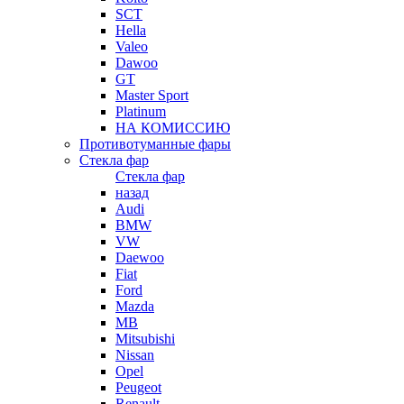
SCT
Hella
Valeo
Dawoo
GT
Master Sport
Platinum
НА КОМИССИЮ
Противотуманные фары
Стекла фар
Стекла фар
назад
Audi
BMW
VW
Daewoo
Fiat
Ford
Mazda
MB
Mitsubishi
Nissan
Opel
Peugeot
Renault