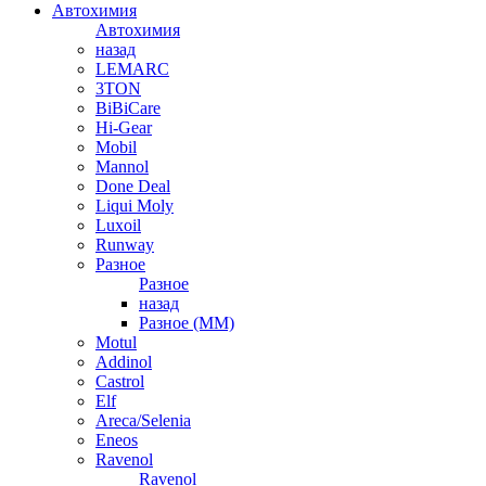
Автохимия
Автохимия
назад
LEMARC
3TON
BiBiCare
Hi-Gear
Mobil
Mannol
Done Deal
Liqui Moly
Luxoil
Runway
Разное
Разное
назад
Разное (ММ)
Motul
Addinol
Castrol
Elf
Areca/Selenia
Eneos
Ravenol
Ravenol