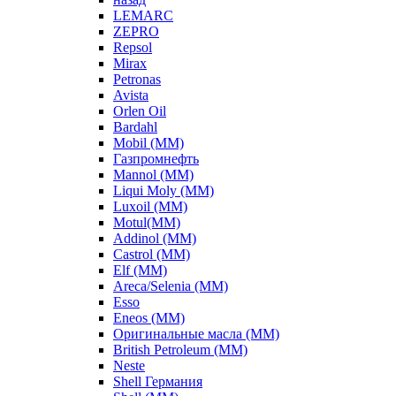
LEMARC
ZEPRO
Repsol
Mirax
Petronas
Avista
Orlen Oil
Bardahl
Mobil (ММ)
Газпромнефть
Mannol (ММ)
Liqui Moly (ММ)
Luxoil (ММ)
Motul(ММ)
Addinol (ММ)
Castrol (ММ)
Elf (ММ)
Areca/Selenia (ММ)
Esso
Eneos (ММ)
Оригинальные масла (ММ)
British Petroleum (ММ)
Neste
Shell Германия