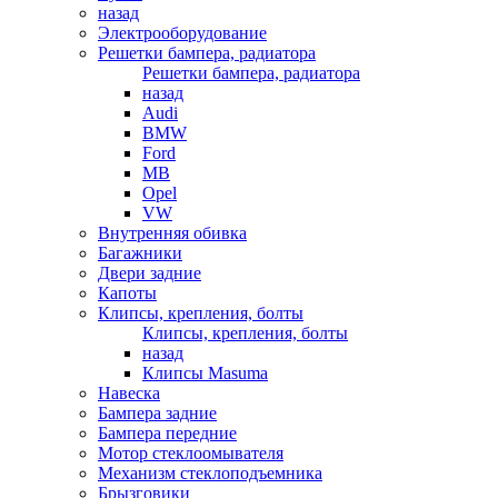
назад
Электрооборудование
Решетки бампера, радиатора
Решетки бампера, радиатора
назад
Audi
BMW
Ford
MB
Opel
VW
Внутренняя обивка
Багажники
Двери задние
Капоты
Клипсы, крепления, болты
Клипсы, крепления, болты
назад
Клипсы Masuma
Навеска
Бампера задние
Бампера передние
Мотор стеклоомывателя
Механизм стеклоподъемника
Брызговики