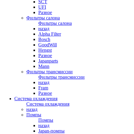
SCT
UFI
Разное
Фильтры салона
Фильтры салона
назад
Alpha Filter
Bosch
GoodWill
Hengst
Разное
Japanparts
Mann
Фильтры трансмиссии
Фильтры трансмиссии
назад
Fram
Разное
Система охлаждения
Система охлаждения
назад
Помпы
Помпы
назад
Japan-помпы