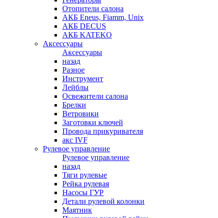
Отопители салона
АКБ Eneus, Fiamm, Unix
АКБ DECUS
АКБ KATEKO
Аксессуары
Аксессуары
назад
Разное
Инструмент
Лейблы
Освежители салона
Брелки
Ветровики
Заготовки ключей
Провода прикуривателя
акс IVF
Рулевое управление
Рулевое управление
назад
Тяги рулевые
Рейка рулевая
Насосы ГУР
Детали рулевой колонки
Маятник