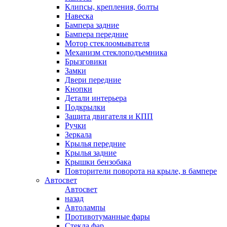
Клипсы, крепления, болты
Навеска
Бампера задние
Бампера передние
Мотор стеклоомывателя
Механизм стеклоподъемника
Брызговики
Замки
Двери передние
Кнопки
Детали интерьера
Подкрылки
Защита двигателя и КПП
Ручки
Зеркала
Крылья передние
Крылья задние
Крышки бензобака
Повторители поворота на крыле, в бампере
Автосвет
Автосвет
назад
Автолампы
Противотуманные фары
Стекла фар