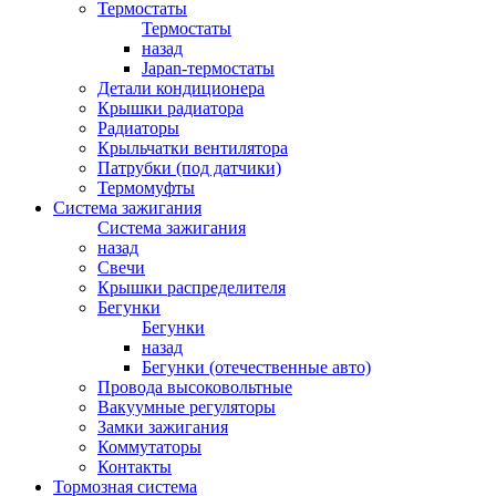
Термостаты
Термостаты
назад
Japan-термостаты
Детали кондиционера
Крышки радиатора
Радиаторы
Крыльчатки вентилятора
Патрубки (под датчики)
Термомуфты
Система зажигания
Система зажигания
назад
Свечи
Крышки распределителя
Бегунки
Бегунки
назад
Бегунки (отечественные авто)
Провода высоковольтные
Вакуумные регуляторы
Замки зажигания
Коммутаторы
Контакты
Тормозная система