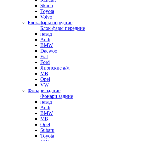
Skoda
Toyota
Volvo
Блок-фары передние
Блок-фары передние
назад
Audi
BMW
Daewoo
Fiat
Ford
Японские а/м
MB
Opel
VW
Фонари задние
Фонари задние
назад
Audi
BMW
MB
Opel
Subaru
Toyota