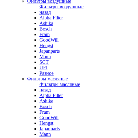
Фильтры воздушные
Фильтры воздушные
назад
Alpha Filter
Ashika
Bosch
Fram
GoodWill
Hengst
Japanparts
Mann
SCT
UFI
Разное
Фильтры масляные
Фильтры масляные
назад
Alpha Filter
Ashika
Bosch
Fram
GoodWill
Hengst
Japanparts
Mann