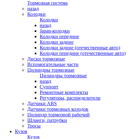
Тормозная система
назад
Колодки
Колодки
назад
Japan-колодки
Колодки передние
Колодки задние
Колодки задние (отечественные авто)
Колодки передние (отечественные авто)
Диски тормозные
Вспомогательные части
Цилиндры тормозные
Цилиндры тормозные
назад
Суппорт
Ремонтные комплекты
Регуляторы, распределители
Датчики ABS
Датчики тормозных колодок
Цилиндр тормозной рабочий
Шланги, патрубки
Тросы
Кузов
Кузов