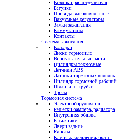
Крышки распределителя
Бегунки
Провода высоковольтные
Вакуумные регуляторы
Замки зажигания
Коммутаторы
Контакты
Система зажигания
Колодки
Диски тормозные
Вспомогательные части
Цилиндры тормозные
Датчики ABS
Датчики тормозных колодок
Цилиндр тормозной рабочий
Шланги, патрубки
Тросы
Тормозная система
Электрооборудование
Решетки бампера, радиатора
Внутренняя обивка
Багажники
Двери задние
Капоты
Клипсы, крепления, болты