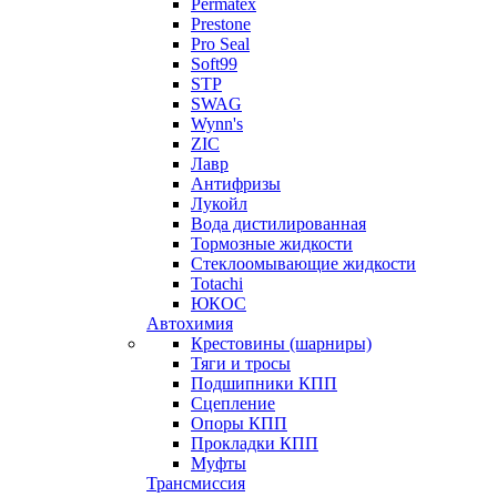
Permatex
Prestone
Pro Seal
Soft99
STP
SWAG
Wynn's
ZIC
Лавр
Антифризы
Лукойл
Вода дистилированная
Тормозные жидкости
Стеклоомывающие жидкости
Totachi
ЮКОС
Автохимия
Крестовины (шарниры)
Тяги и тросы
Подшипники КПП
Сцепление
Опоры КПП
Прокладки КПП
Муфты
Трансмиссия