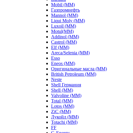
Mobil (ММ)
Газпромнефть
Mannol (ММ)
Liqui Moly (ММ)
Luxoil (ММ)
Motul(ММ)
Addinol (ММ)
Castrol (ММ)
Elf (ММ)
Areca/Selenia (ММ)
Esso
Eneos (ММ)
Оригинальные масла (ММ)
British Petroleum (ММ)
Neste
Shell Германия
Shell (ММ)
Valvoline (ММ)
Total (ММ)
Lotos (ММ)
ZiC (ММ)
Лукойл (ММ)
Totachi (MM)
FF
G-Energy