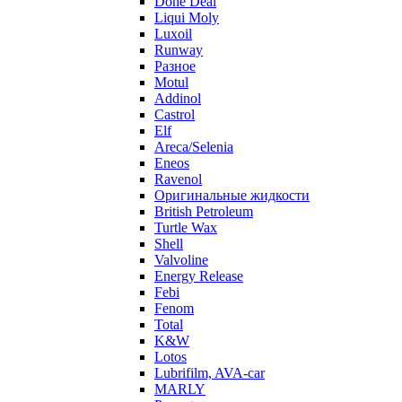
Done Deal
Liqui Moly
Luxoil
Runway
Разное
Motul
Addinol
Castrol
Elf
Areca/Selenia
Eneos
Ravenol
Оригинальные жидкости
British Petroleum
Turtle Wax
Shell
Valvoline
Energy Release
Febi
Fenom
Total
K&W
Lotos
Lubrifilm, AVA-car
MARLY