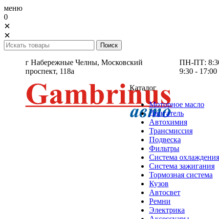
меню
0
✕
✕
г Набережные Челны,
Московский
ПН-ПТ: 8:30 
проспект, 118а
9:30 - 17:00
Каталог
Моторное масло
Двигатель
Автохимия
Трансмиссия
Подвеска
Фильтры
Система охлаждени
Система зажигания
Тормозная система
Кузов
Автосвет
Ремни
Электрика
Аксессуары