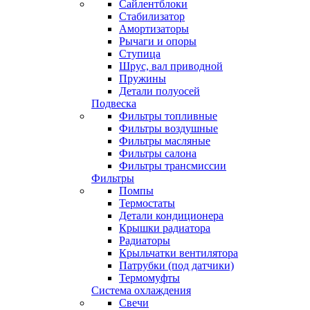
Сайлентблоки
Стабилизатор
Амортизаторы
Рычаги и опоры
Ступица
Шрус, вал приводной
Пружины
Детали полуосей
Подвеска
Фильтры топливные
Фильтры воздушные
Фильтры масляные
Фильтры салона
Фильтры трансмиссии
Фильтры
Помпы
Термостаты
Детали кондиционера
Крышки радиатора
Радиаторы
Крыльчатки вентилятора
Патрубки (под датчики)
Термомуфты
Система охлаждения
Свечи