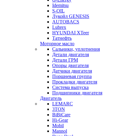
Idemitsu
S-OIL
Лукойл GENESIS
AUTOBACS
Lubrex
HYUNDAI XTeer
Татнефть
Моторное масло
Сальники, уплотнения
Детали двигателя
Детали ГРМ
Опоры двигателя
Датчики двигателя
Поршневая группа
Прокладки двигателя
Система выпуска
Подшипники двигателя
Двигатель
LEMARC
3TON
BiBiCare
Hi-Gear
Mobil
Mannol