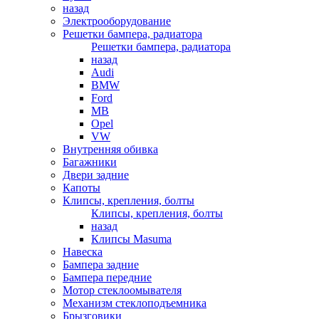
назад
Электрооборудование
Решетки бампера, радиатора
Решетки бампера, радиатора
назад
Audi
BMW
Ford
MB
Opel
VW
Внутренняя обивка
Багажники
Двери задние
Капоты
Клипсы, крепления, болты
Клипсы, крепления, болты
назад
Клипсы Masuma
Навеска
Бампера задние
Бампера передние
Мотор стеклоомывателя
Механизм стеклоподъемника
Брызговики