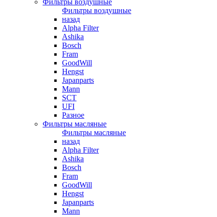
Фильтры воздушные
Фильтры воздушные
назад
Alpha Filter
Ashika
Bosch
Fram
GoodWill
Hengst
Japanparts
Mann
SCT
UFI
Разное
Фильтры масляные
Фильтры масляные
назад
Alpha Filter
Ashika
Bosch
Fram
GoodWill
Hengst
Japanparts
Mann