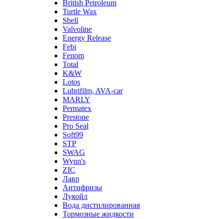
British Petroleum
Turtle Wax
Shell
Valvoline
Energy Release
Febi
Fenom
Total
K&W
Lotos
Lubrifilm, AVA-car
MARLY
Permatex
Prestone
Pro Seal
Soft99
STP
SWAG
Wynn's
ZIC
Лавр
Антифризы
Лукойл
Вода дистилированная
Тормозные жидкости