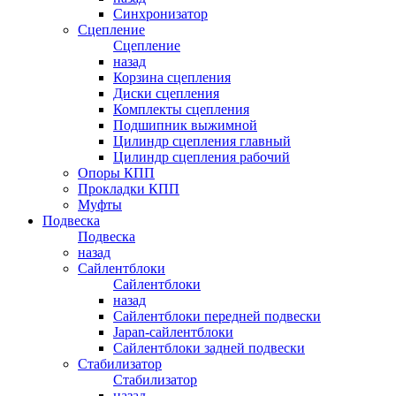
Синхронизатор
Сцепление
Сцепление
назад
Корзина сцепления
Диски сцепления
Комплекты сцепления
Подшипник выжимной
Цилиндр сцепления главный
Цилиндр сцепления рабочий
Опоры КПП
Прокладки КПП
Муфты
Подвеска
Подвеска
назад
Сайлентблоки
Сайлентблоки
назад
Сайлентблоки передней подвески
Japan-сайлентблоки
Сайлентблоки задней подвески
Стабилизатор
Стабилизатор
назад