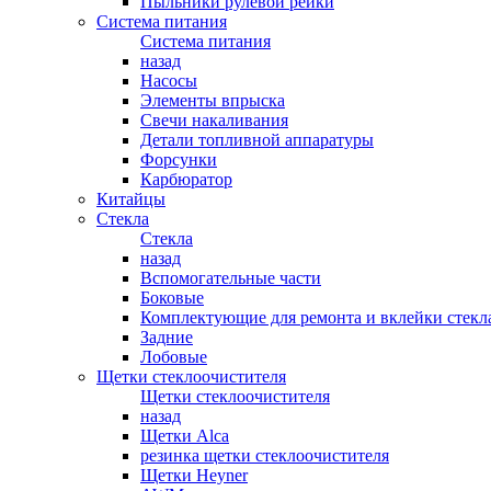
Пыльники рулевой рейки
Система питания
Система питания
назад
Насосы
Элементы впрыска
Свечи накаливания
Детали топливной аппаратуры
Форсунки
Карбюратор
Китайцы
Стекла
Стекла
назад
Вспомогательные части
Боковые
Комплектующие для ремонта и вклейки стекл
Задние
Лобовые
Щетки стеклоочистителя
Щетки стеклоочистителя
назад
Щетки Alca
резинка щетки стеклоочистителя
Щетки Heyner