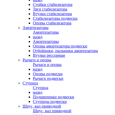
Стойки стабилизатора
Тяги стабилизатора
Втулки стабилизатора
Стабилизаторы подвески
Опоры стабилизатора
Амортизаторы
Амортизаторы
назад
Амортизаторы
Опоры амортизатора подвески
Отбойники, пыльники амортизатора
Втулки рессорные
Рычаги и опоры
Рычаги и опоры
назад
Опоры подвески
Рычаги подвески
Ступица
Ступица
назад
Подшипники подвески
Ступицы подвески
Шрус, вал приводной
Шрус, вал приводной