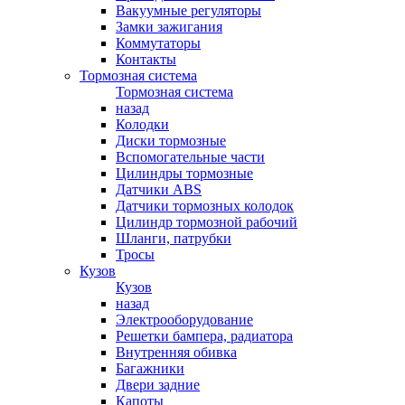
Вакуумные регуляторы
Замки зажигания
Коммутаторы
Контакты
Тормозная система
Тормозная система
назад
Колодки
Диски тормозные
Вспомогательные части
Цилиндры тормозные
Датчики ABS
Датчики тормозных колодок
Цилиндр тормозной рабочий
Шланги, патрубки
Тросы
Кузов
Кузов
назад
Электрооборудование
Решетки бампера, радиатора
Внутренняя обивка
Багажники
Двери задние
Капоты