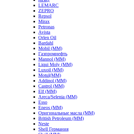
LEMARC
ZEPRO
Repsol
Mirax
Petronas
Avista
Orlen Oil
Bardahl
Mobil (ММ)
Газпромнефть
Mannol (ММ)
Liqui Moly (ММ)
Luxoil (ММ)
Motul(ММ)
Addinol (ММ)
Castrol (ММ)
Elf (ММ)
Areca/Selenia (ММ)
Esso
Eneos (ММ)
Оригинальные масла (ММ)
British Petroleum (ММ)
Neste
Shell Германия