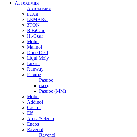
Автохимия
Автохимия
назад
LEMARC
3TON
BiBiCare
Hi-Gear
Mobil
Mannol
Done Deal
Liqui Moly
Luxoil
Runway
Разное
Разное
назад
Разное (ММ)
Motul
Addinol
Castrol
Elf
Areca/Selenia
Eneos
Ravenol
Ravenol