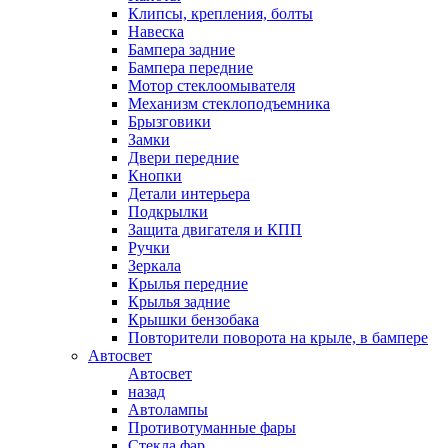
Клипсы, крепления, болты
Навеска
Бампера задние
Бампера передние
Мотор стеклоомывателя
Механизм стеклоподъемника
Брызговики
Замки
Двери передние
Кнопки
Детали интерьера
Подкрылки
Защита двигателя и КПП
Ручки
Зеркала
Крылья передние
Крылья задние
Крышки бензобака
Повторители поворота на крыле, в бампере
Автосвет
Автосвет
назад
Автолампы
Противотуманные фары
Стекла фар