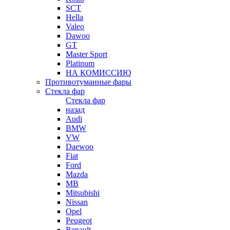
SCT
Hella
Valeo
Dawoo
GT
Master Sport
Platinum
НА КОМИССИЮ
Противотуманные фары
Стекла фар
Стекла фар
назад
Audi
BMW
VW
Daewoo
Fiat
Ford
Mazda
MB
Mitsubishi
Nissan
Opel
Peugeot
Renault