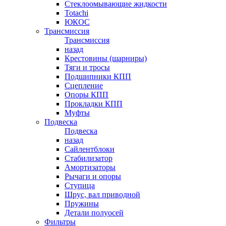
Стеклоомывающие жидкости
Totachi
ЮКОС
Трансмиссия
Трансмиссия
назад
Крестовины (шарниры)
Тяги и тросы
Подшипники КПП
Сцепление
Опоры КПП
Прокладки КПП
Муфты
Подвеска
Подвеска
назад
Сайлентблоки
Стабилизатор
Амортизаторы
Рычаги и опоры
Ступица
Шрус, вал приводной
Пружины
Детали полуосей
Фильтры