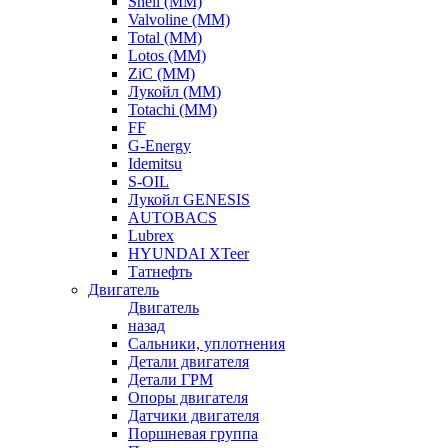
Shell (ММ)
Valvoline (ММ)
Total (ММ)
Lotos (ММ)
ZiC (ММ)
Лукойл (ММ)
Totachi (MM)
FF
G-Energy
Idemitsu
S-OIL
Лукойл GENESIS
AUTOBACS
Lubrex
HYUNDAI XTeer
Татнефть
Двигатель
Двигатель
назад
Сальники, уплотнения
Детали двигателя
Детали ГРМ
Опоры двигателя
Датчики двигателя
Поршневая группа