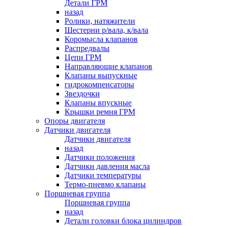
Детали ГРМ
назад
Ролики, натяжители
Шестерни р/вала, к/вала
Коромысла клапанов
Распредвалы
Цепи ГРМ
Направляющие клапанов
Клапаны выпускные
гидрокомпенсаторы
Звездочки
Клапаны впускные
Крышки ремня ГРМ
Опоры двигателя
Датчики двигателя
Датчики двигателя
назад
Датчики положения
Датчики давления масла
Датчики температуры
Термо-пневмо клапаны
Поршневая группа
Поршневая группа
назад
Детали головки блока цилиндров