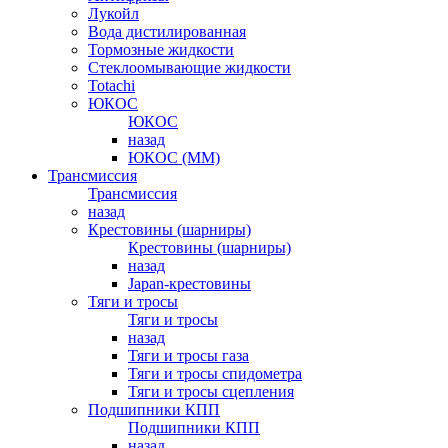
Лукойл
Вода дистилированная
Тормозные жидкости
Стеклоомывающие жидкости
Totachi
ЮКОС
ЮКОС
назад
ЮКОС (ММ)
Трансмиссия
Трансмиссия
назад
Крестовины (шарниры)
Крестовины (шарниры)
назад
Japan-крестовины
Тяги и тросы
Тяги и тросы
назад
Тяги и тросы газа
Тяги и тросы спидометра
Тяги и тросы сцепления
Подшипники КПП
Подшипники КПП
назад