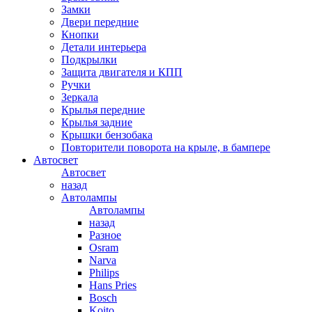
Замки
Двери передние
Кнопки
Детали интерьера
Подкрылки
Защита двигателя и КПП
Ручки
Зеркала
Крылья передние
Крылья задние
Крышки бензобака
Повторители поворота на крыле, в бампере
Автосвет
Автосвет
назад
Автолампы
Автолампы
назад
Разное
Osram
Narva
Philips
Hans Pries
Bosch
Koito