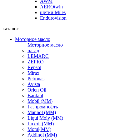
AWM
AEROtwin
щетки Miles
Endurovision
каталог
Моторное масло
Моторное масло
назад
LEMARC
ZEPRO
Repsol
Mirax
Petronas
Avista
Orlen Oil
Bardahl
Mobil (ММ)
Газпромнефть
Mannol (ММ)
Liqui Moly (ММ)
Luxoil (ММ)
Motul(ММ)
Addinol (ММ)