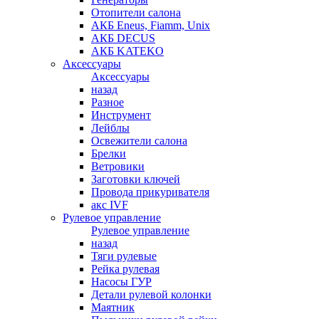
Отопители салона
АКБ Eneus, Fiamm, Unix
АКБ DECUS
АКБ KATEKO
Аксессуары
Аксессуары
назад
Разное
Инструмент
Лейблы
Освежители салона
Брелки
Ветровики
Заготовки ключей
Провода прикуривателя
акс IVF
Рулевое управление
Рулевое управление
назад
Тяги рулевые
Рейка рулевая
Насосы ГУР
Детали рулевой колонки
Маятник