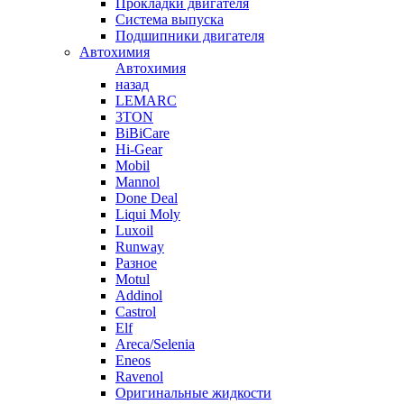
Прокладки двигателя
Система выпуска
Подшипники двигателя
Автохимия
Автохимия
назад
LEMARC
3TON
BiBiCare
Hi-Gear
Mobil
Mannol
Done Deal
Liqui Moly
Luxoil
Runway
Разное
Motul
Addinol
Castrol
Elf
Areca/Selenia
Eneos
Ravenol
Оригинальные жидкости