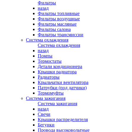
Фильтры
назад
Фильтры топливные
Фильтры воздушные
Фильтры масляные
Фильтры салона
Фильтры трансмиссии
Система охлаждения
Система охлаждения
назад
Помпы
Термостаты
Детали кондиционера
Крышки радиатора
Радиаторы
Крыльчатки вентилятора
Патрубки (под датчики)
Термомуфты
Система зажигания
Система зажигания
назад
Свечи
Крышки распределителя
Бегунки
Провода высоковольтные