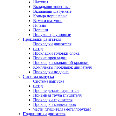
Шатуны
Вкладыши коренные
Вкладыши шатунные
Кольца поршневые
Втулки шатунов
Гильзы
Поршни
Полукольца упорные
Прокладки двигателя
Прокладки двигателя
назад
Прокладки головки блока
Прочие прокладки
Прокладки клапанной крышки
Комплекты прокладок двигателя
Прокладки поддона
Система выпуска
Система выпуска
назад
Прочие детали глушителя
Приемная труба глушителя
Прокладки глушителя
Прокладки коллекторов
Части глушителя (металлорукав)
Подшипники двигателя