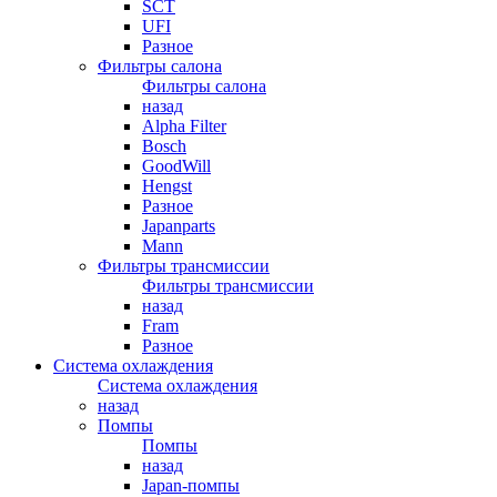
SCT
UFI
Разное
Фильтры салона
Фильтры салона
назад
Alpha Filter
Bosch
GoodWill
Hengst
Разное
Japanparts
Mann
Фильтры трансмиссии
Фильтры трансмиссии
назад
Fram
Разное
Система охлаждения
Система охлаждения
назад
Помпы
Помпы
назад
Japan-помпы