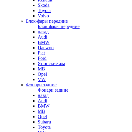
Skoda
Toyota
Volvo
Блок-фары передние
Блок-фары передние
назад
Audi
BMW
Daewoo
Fiat
Ford
Японские а/м
MB
Opel
VW
Фонари задние
Фонари задние
назад
Audi
BMW
MB
Opel
Subaru
Toyota