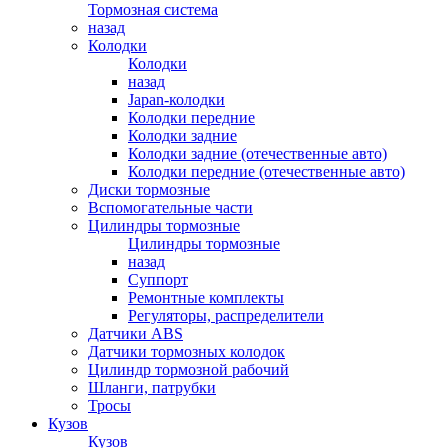
Тормозная система
назад
Колодки
Колодки
назад
Japan-колодки
Колодки передние
Колодки задние
Колодки задние (отечественные авто)
Колодки передние (отечественные авто)
Диски тормозные
Вспомогательные части
Цилиндры тормозные
Цилиндры тормозные
назад
Суппорт
Ремонтные комплекты
Регуляторы, распределители
Датчики ABS
Датчики тормозных колодок
Цилиндр тормозной рабочий
Шланги, патрубки
Тросы
Кузов
Кузов