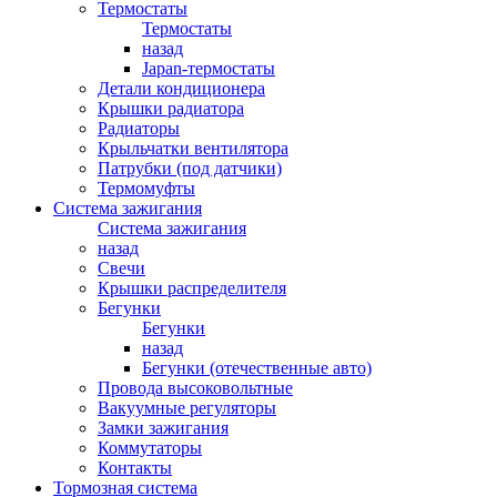
Термостаты
Термостаты
назад
Japan-термостаты
Детали кондиционера
Крышки радиатора
Радиаторы
Крыльчатки вентилятора
Патрубки (под датчики)
Термомуфты
Система зажигания
Система зажигания
назад
Свечи
Крышки распределителя
Бегунки
Бегунки
назад
Бегунки (отечественные авто)
Провода высоковольтные
Вакуумные регуляторы
Замки зажигания
Коммутаторы
Контакты
Тормозная система