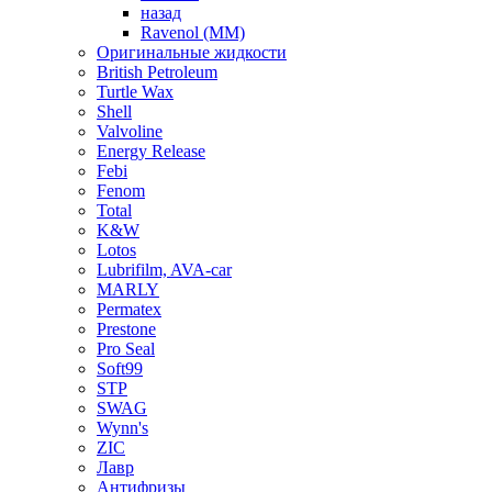
назад
Ravenol (ММ)
Оригинальные жидкости
British Petroleum
Turtle Wax
Shell
Valvoline
Energy Release
Febi
Fenom
Total
K&W
Lotos
Lubrifilm, AVA-car
MARLY
Permatex
Prestone
Pro Seal
Soft99
STP
SWAG
Wynn's
ZIC
Лавр
Антифризы