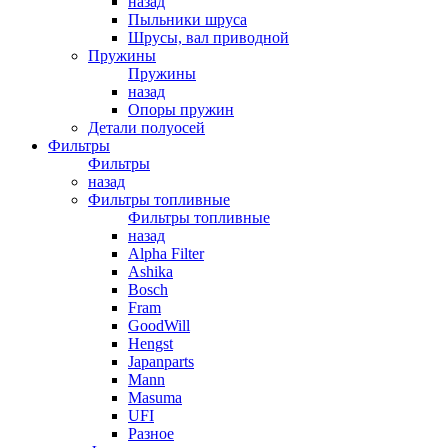
назад
Пыльники шруса
Шрусы, вал приводной
Пружины
Пружины
назад
Опоры пружин
Детали полуосей
Фильтры
Фильтры
назад
Фильтры топливные
Фильтры топливные
назад
Alpha Filter
Ashika
Bosch
Fram
GoodWill
Hengst
Japanparts
Mann
Masuma
UFI
Разное