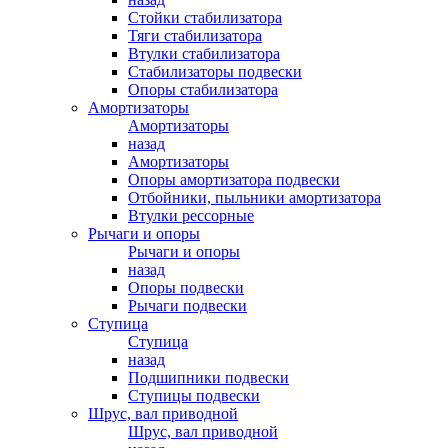
Стойки стабилизатора
Тяги стабилизатора
Втулки стабилизатора
Стабилизаторы подвески
Опоры стабилизатора
Амортизаторы
Амортизаторы
назад
Амортизаторы
Опоры амортизатора подвески
Отбойники, пыльники амортизатора
Втулки рессорные
Рычаги и опоры
Рычаги и опоры
назад
Опоры подвески
Рычаги подвески
Ступица
Ступица
назад
Подшипники подвески
Ступицы подвески
Шрус, вал приводной
Шрус, вал приводной