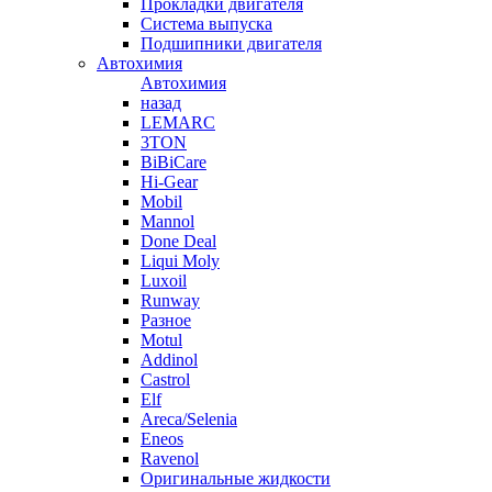
Прокладки двигателя
Система выпуска
Подшипники двигателя
Автохимия
Автохимия
назад
LEMARC
3TON
BiBiCare
Hi-Gear
Mobil
Mannol
Done Deal
Liqui Moly
Luxoil
Runway
Разное
Motul
Addinol
Castrol
Elf
Areca/Selenia
Eneos
Ravenol
Оригинальные жидкости