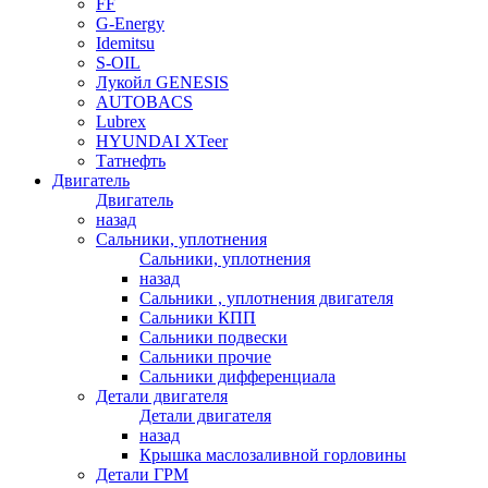
FF
G-Energy
Idemitsu
S-OIL
Лукойл GENESIS
AUTOBACS
Lubrex
HYUNDAI XTeer
Татнефть
Двигатель
Двигатель
назад
Сальники, уплотнения
Сальники, уплотнения
назад
Сальники , уплотнения двигателя
Сальники КПП
Сальники подвески
Сальники прочие
Сальники дифференциала
Детали двигателя
Детали двигателя
назад
Крышка маслозаливной горловины
Детали ГРМ