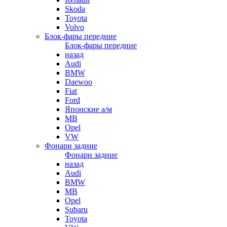
Skoda
Toyota
Volvo
Блок-фары передние
Блок-фары передние
назад
Audi
BMW
Daewoo
Fiat
Ford
Японские а/м
MB
Opel
VW
Фонари задние
Фонари задние
назад
Audi
BMW
MB
Opel
Subaru
Toyota