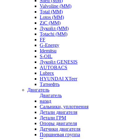
Shell (ММ)
Valvoline (ММ)
Total (ММ)
Lotos (ММ)
ZiC (ММ)
Лукойл (ММ)
Totachi (MM)
FF
G-Energy
Idemitsu
S-OIL
Лукойл GENESIS
AUTOBACS
Lubrex
HYUNDAI XTeer
Татнефть
Двигатель
Двигатель
назад
Сальники, уплотнения
Детали двигателя
Детали ГРМ
Опоры двигателя
Датчики двигателя
Поршневая группа