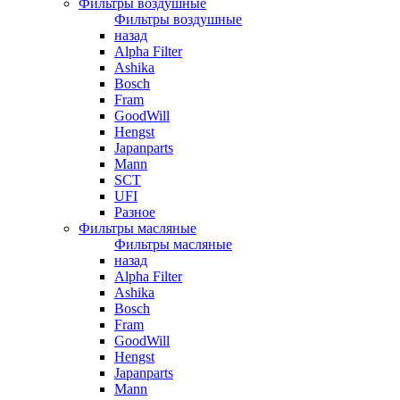
Фильтры воздушные
Фильтры воздушные
назад
Alpha Filter
Ashika
Bosch
Fram
GoodWill
Hengst
Japanparts
Mann
SCT
UFI
Разное
Фильтры масляные
Фильтры масляные
назад
Alpha Filter
Ashika
Bosch
Fram
GoodWill
Hengst
Japanparts
Mann