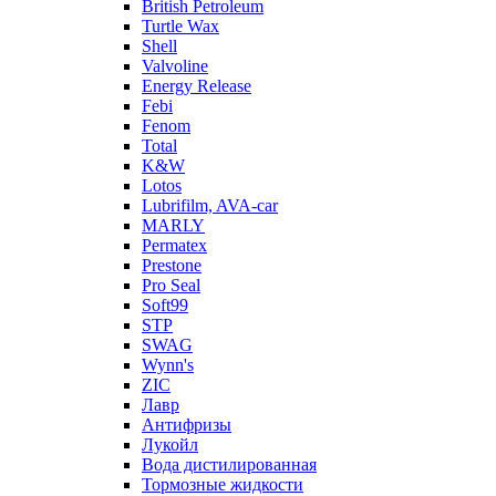
British Petroleum
Turtle Wax
Shell
Valvoline
Energy Release
Febi
Fenom
Total
K&W
Lotos
Lubrifilm, AVA-car
MARLY
Permatex
Prestone
Pro Seal
Soft99
STP
SWAG
Wynn's
ZIC
Лавр
Антифризы
Лукойл
Вода дистилированная
Тормозные жидкости