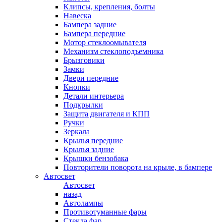
Клипсы, крепления, болты
Навеска
Бампера задние
Бампера передние
Мотор стеклоомывателя
Механизм стеклоподъемника
Брызговики
Замки
Двери передние
Кнопки
Детали интерьера
Подкрылки
Защита двигателя и КПП
Ручки
Зеркала
Крылья передние
Крылья задние
Крышки бензобака
Повторители поворота на крыле, в бампере
Автосвет
Автосвет
назад
Автолампы
Противотуманные фары
Стекла фар