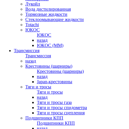
Лукойл
Вода дистилированная
Тормозные жидкости
Стеклоомывающие жидкости
Totachi
ЮКОС
ЮКОС
назад
ЮКОС (ММ)
Трансмиссия
Трансмиссия
назад
Крестовины (шарниры)
Крестовины (шарниры)
назад
Japan-крестовины
Тяги и тросы
Тяги и тросы
назад
Тяги и тросы газа
Тяги и тросы спидометра
Тяги и тросы сцепления
Подшипники КПП
Подшипники КПП
назад