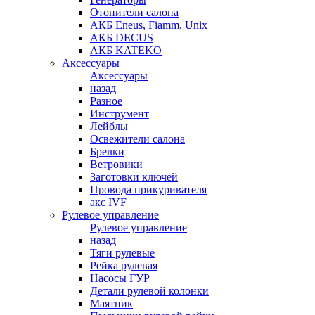
Отопители салона
АКБ Eneus, Fiamm, Unix
АКБ DECUS
АКБ KATEKO
Аксессуары
Аксессуары
назад
Разное
Инструмент
Лейблы
Освежители салона
Брелки
Ветровики
Заготовки ключей
Провода прикуривателя
акс IVF
Рулевое управление
Рулевое управление
назад
Тяги рулевые
Рейка рулевая
Насосы ГУР
Детали рулевой колонки
Маятник