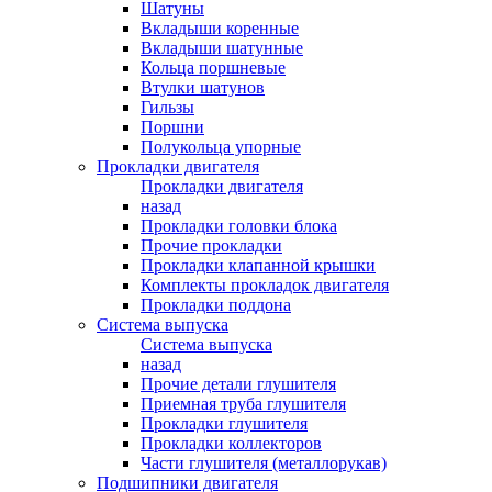
Шатуны
Вкладыши коренные
Вкладыши шатунные
Кольца поршневые
Втулки шатунов
Гильзы
Поршни
Полукольца упорные
Прокладки двигателя
Прокладки двигателя
назад
Прокладки головки блока
Прочие прокладки
Прокладки клапанной крышки
Комплекты прокладок двигателя
Прокладки поддона
Система выпуска
Система выпуска
назад
Прочие детали глушителя
Приемная труба глушителя
Прокладки глушителя
Прокладки коллекторов
Части глушителя (металлорукав)
Подшипники двигателя