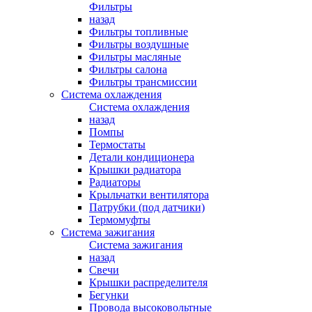
Фильтры
назад
Фильтры топливные
Фильтры воздушные
Фильтры масляные
Фильтры салона
Фильтры трансмиссии
Система охлаждения
Система охлаждения
назад
Помпы
Термостаты
Детали кондиционера
Крышки радиатора
Радиаторы
Крыльчатки вентилятора
Патрубки (под датчики)
Термомуфты
Система зажигания
Система зажигания
назад
Свечи
Крышки распределителя
Бегунки
Провода высоковольтные