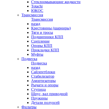
Стеклоомывающие жидкости
Totachi
ЮКОС
Трансмиссия
Трансмиссия
назад
Крестовины (шарниры)
Тяги и тросы
Подшипники КПП
Сцепление
Опоры КПП
Прокладки КПП
Муфты
Подвеска
Подвеска
назад
Сайлентблоки
Стабилизатор
Амортизаторы
Рычаги и опоры
Ступица
Шрус, вал приводной
Пружины
Детали полуосей
Фильтры