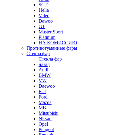
SCT
Hella
Valeo
Dawoo
GT
Master Sport
Platinum
НА КОМИССИЮ
Противотуманные фары
Стекла фар
Стекла фар
назад
Audi
BMW
VW
Daewoo
Fiat
Ford
Mazda
MB
Mitsubishi
Nissan
Opel
Peugeot
Renault