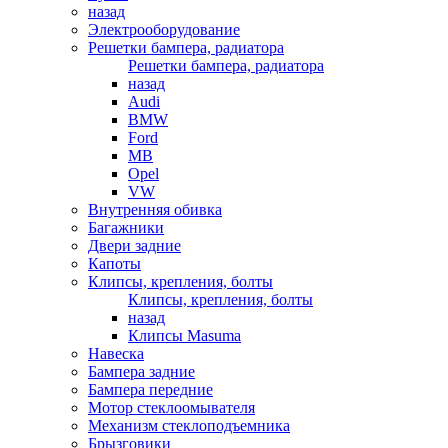
назад
Электрооборудование
Решетки бампера, радиатора
Решетки бампера, радиатора
назад
Audi
BMW
Ford
MB
Opel
VW
Внутренняя обивка
Багажники
Двери задние
Капоты
Клипсы, крепления, болты
Клипсы, крепления, болты
назад
Клипсы Masuma
Навеска
Бампера задние
Бампера передние
Мотор стеклоомывателя
Механизм стеклоподъемника
Брызговики