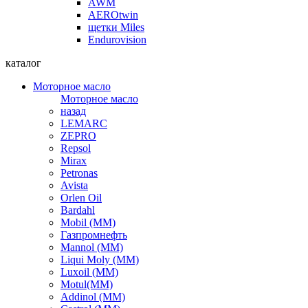
AWM
AEROtwin
щетки Miles
Endurovision
каталог
Моторное масло
Моторное масло
назад
LEMARC
ZEPRO
Repsol
Mirax
Petronas
Avista
Orlen Oil
Bardahl
Mobil (ММ)
Газпромнефть
Mannol (ММ)
Liqui Moly (ММ)
Luxoil (ММ)
Motul(ММ)
Addinol (ММ)