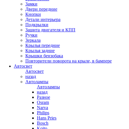
Замки
Двери передние
Кнопки
Детали интерьера
Подкрылки
Защита двигателя и КПП
Ручки
Зеркала
Крылья передние
Крылья задние
Крышки бензобака
Повторители поворота на крыле, в бампере
Автосвет
Автосвет
назад
Автолампы
Автолампы
назад
Разное
Osram
Narva
Philips
Hans Pries
Bosch
Koito