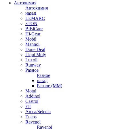
Автохимия
Автохимия
назад
LEMARC
3TON
BiBiCare
Hi-Gear
Mobil
Mannol
Done Deal
Liqui Moly
Luxoil
Runway
Разное
Разное
назад
Разное (ММ)
Motul
Addinol
Castrol
Elf
Areca/Selenia
Eneos
Ravenol
Ravenol