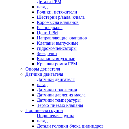
Детали ГРМ
назад
Ролики, натяжители
Шестерни р/вала, к/вала
Коромысла клапанов
Распредвалы
Цепи ГРМ
Направляющие клапанов
Клапаны выпускные
гидрокомпенсаторы
Звездочки
Клапаны впускные
Крышки ремня ГРМ
Опоры двигателя
Датчики двигателя
Датчики двигателя
назад
Датчики положения
Датчики давления масла
Датчики температуры
Термо-пневмо клапаны
Поршневая группа
Поршневая группа
назад
Детали головки блока цилиндров