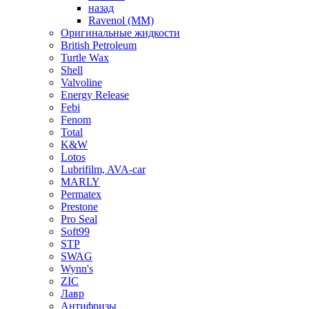
назад
Ravenol (ММ)
Оригинальные жидкости
British Petroleum
Turtle Wax
Shell
Valvoline
Energy Release
Febi
Fenom
Total
K&W
Lotos
Lubrifilm, AVA-car
MARLY
Permatex
Prestone
Pro Seal
Soft99
STP
SWAG
Wynn's
ZIC
Лавр
Антифризы