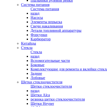
Пыльники рулевой рейки
Система питания
Система питания
назад
Насосы
Элементы впрыска
Свечи накаливания
Детали топливной аппаратуры
Форсунки
Карбюратор
Китайцы
Стекла
Стекла
назад
Вспомогательные части
Боковые
Комплектующие для ремонта и вклейки стекл
Задние
Лобовые
Щетки стеклоочистителя
Щетки стеклоочистителя
назад
Щетки Alca
резинка щетки стеклоочистителя
Щетки Heyner