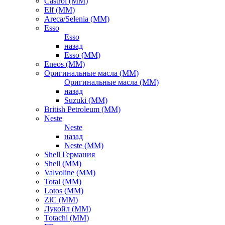
Castrol (ММ)
Elf (ММ)
Areca/Selenia (ММ)
Esso
Esso
назад
Esso (ММ)
Eneos (ММ)
Оригинальные масла (ММ)
Оригинальные масла (ММ)
назад
Suzuki (ММ)
British Petroleum (ММ)
Neste
Neste
назад
Neste (ММ)
Shell Германия
Shell (ММ)
Valvoline (ММ)
Total (ММ)
Lotos (ММ)
ZiC (ММ)
Лукойл (ММ)
Totachi (MM)