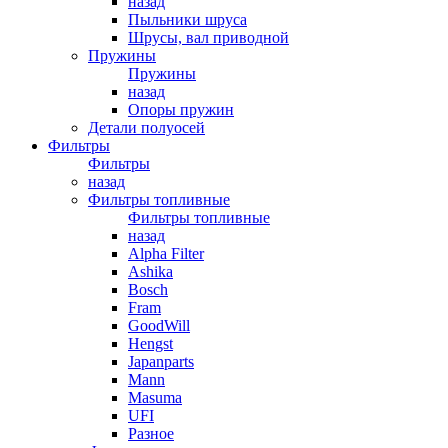
назад
Пыльники шруса
Шрусы, вал приводной
Пружины
Пружины
назад
Опоры пружин
Детали полуосей
Фильтры
Фильтры
назад
Фильтры топливные
Фильтры топливные
назад
Alpha Filter
Ashika
Bosch
Fram
GoodWill
Hengst
Japanparts
Mann
Masuma
UFI
Разное