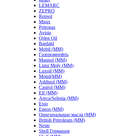
LEMARC
ZEPRO
Repsol
Mirax
Petronas
Avista
Orlen Oil
Bardahl
Mobil (ММ)
Газпромнефть
Mannol (ММ)
Liqui Moly (ММ)
Luxoil (ММ)
Motul(ММ)
Addinol (ММ)
Castrol (ММ)
Elf (ММ)
Areca/Selenia (ММ)
Esso
Eneos (ММ)
Оригинальные масла (ММ)
British Petroleum (ММ)
Neste
Shell Германия