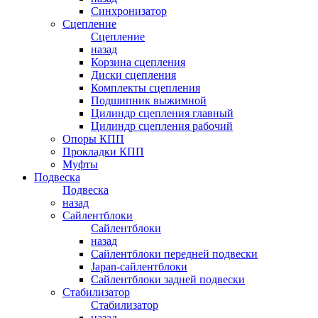
Синхронизатор
Сцепление
Сцепление
назад
Корзина сцепления
Диски сцепления
Комплекты сцепления
Подшипник выжимной
Цилиндр сцепления главный
Цилиндр сцепления рабочий
Опоры КПП
Прокладки КПП
Муфты
Подвеска
Подвеска
назад
Сайлентблоки
Сайлентблоки
назад
Сайлентблоки передней подвески
Japan-сайлентблоки
Сайлентблоки задней подвески
Стабилизатор
Стабилизатор
назад