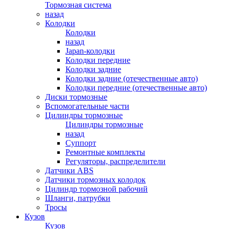
Тормозная система
назад
Колодки
Колодки
назад
Japan-колодки
Колодки передние
Колодки задние
Колодки задние (отечественные авто)
Колодки передние (отечественные авто)
Диски тормозные
Вспомогательные части
Цилиндры тормозные
Цилиндры тормозные
назад
Суппорт
Ремонтные комплекты
Регуляторы, распределители
Датчики ABS
Датчики тормозных колодок
Цилиндр тормозной рабочий
Шланги, патрубки
Тросы
Кузов
Кузов