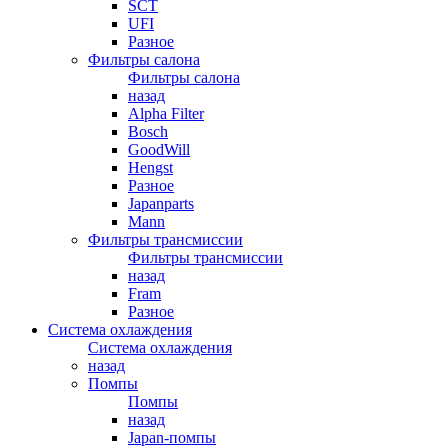
SCT
UFI
Разное
Фильтры салона
Фильтры салона
назад
Alpha Filter
Bosch
GoodWill
Hengst
Разное
Japanparts
Mann
Фильтры трансмиссии
Фильтры трансмиссии
назад
Fram
Разное
Система охлаждения
Система охлаждения
назад
Помпы
Помпы
назад
Japan-помпы