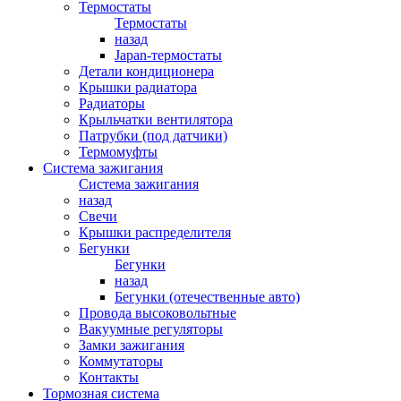
Термостаты
Термостаты
назад
Japan-термостаты
Детали кондиционера
Крышки радиатора
Радиаторы
Крыльчатки вентилятора
Патрубки (под датчики)
Термомуфты
Система зажигания
Система зажигания
назад
Свечи
Крышки распределителя
Бегунки
Бегунки
назад
Бегунки (отечественные авто)
Провода высоковольтные
Вакуумные регуляторы
Замки зажигания
Коммутаторы
Контакты
Тормозная система