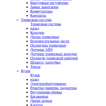
Вакуумные регуляторы
Замки зажигания
Коммутаторы
Контакты
Тормозная система
Тормозная система
назад
Колодки
Диски тормозные
Вспомогательные части
Цилиндры тормозные
Датчики ABS
Датчики тормозных колодок
Цилиндр тормозной рабочий
Шланги, патрубки
Тросы
Кузов
Кузов
назад
Электрооборудование
Решетки бампера, радиатора
Внутренняя обивка
Багажники
Двери задние
Капоты