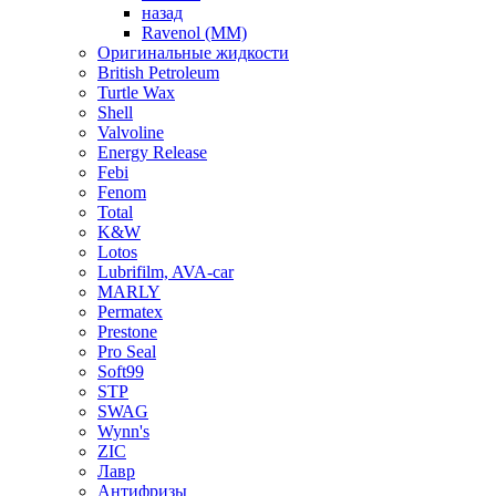
назад
Ravenol (ММ)
Оригинальные жидкости
British Petroleum
Turtle Wax
Shell
Valvoline
Energy Release
Febi
Fenom
Total
K&W
Lotos
Lubrifilm, AVA-car
MARLY
Permatex
Prestone
Pro Seal
Soft99
STP
SWAG
Wynn's
ZIC
Лавр
Антифризы