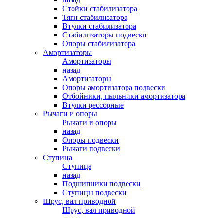
Стойки стабилизатора
Тяги стабилизатора
Втулки стабилизатора
Стабилизаторы подвески
Опоры стабилизатора
Амортизаторы
Амортизаторы
назад
Амортизаторы
Опоры амортизатора подвески
Отбойники, пыльники амортизатора
Втулки рессорные
Рычаги и опоры
Рычаги и опоры
назад
Опоры подвески
Рычаги подвески
Ступица
Ступица
назад
Подшипники подвески
Ступицы подвески
Шрус, вал приводной
Шрус, вал приводной