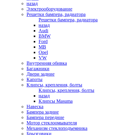
назад
Электрооборудование
Решетки бампера, радиатора
Решетки бампера, радиатора
назад
Audi
BMW
Ford
MB
Opel
VW
Внутренняя обивка
Багажники
Двери задние
Капоты
Клипсы, крепления, болты
Клипсы, крепления, болты
назад
Клипсы Masuma
Навеска
Бампера задние
Бампера передние
Мотор стеклоомывателя
Механизм стеклоподъемника
Брызговики