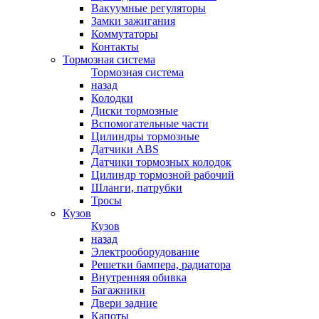
Вакуумные регуляторы
Замки зажигания
Коммутаторы
Контакты
Тормозная система
Тормозная система
назад
Колодки
Диски тормозные
Вспомогательные части
Цилиндры тормозные
Датчики ABS
Датчики тормозных колодок
Цилиндр тормозной рабочий
Шланги, патрубки
Тросы
Кузов
Кузов
назад
Электрооборудование
Решетки бампера, радиатора
Внутренняя обивка
Багажники
Двери задние
Капоты