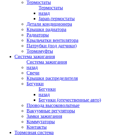
Термостаты
Термостаты
назад
Japan-термостаты
Детали кондиционера
Крышки радиатора
Радиаторы
Крыльчатки вентилятора
Патрубки (под датчики)
Термомуфты
Система зажигания
Система зажигания
назад
Свечи
Крышки распределителя
Бегунки
Бегунки
назад
Бегунки (отечественные авто)
Провода высоковольтные
Вакуумные регуляторы
Замки зажигания
Коммутаторы
Контакты
Тормозная система