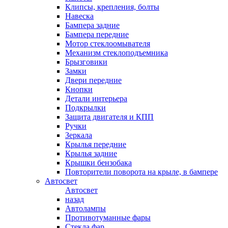
Клипсы, крепления, болты
Навеска
Бампера задние
Бампера передние
Мотор стеклоомывателя
Механизм стеклоподъемника
Брызговики
Замки
Двери передние
Кнопки
Детали интерьера
Подкрылки
Защита двигателя и КПП
Ручки
Зеркала
Крылья передние
Крылья задние
Крышки бензобака
Повторители поворота на крыле, в бампере
Автосвет
Автосвет
назад
Автолампы
Противотуманные фары
Стекла фар