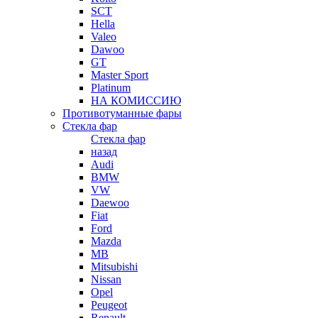
SCT
Hella
Valeo
Dawoo
GT
Master Sport
Platinum
НА КОМИССИЮ
Противотуманные фары
Стекла фар
Стекла фар
назад
Audi
BMW
VW
Daewoo
Fiat
Ford
Mazda
MB
Mitsubishi
Nissan
Opel
Peugeot
Renault