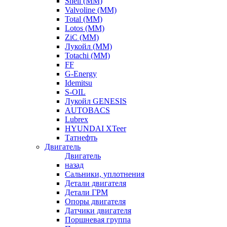
Shell (ММ)
Valvoline (ММ)
Total (ММ)
Lotos (ММ)
ZiC (ММ)
Лукойл (ММ)
Totachi (MM)
FF
G-Energy
Idemitsu
S-OIL
Лукойл GENESIS
AUTOBACS
Lubrex
HYUNDAI XTeer
Татнефть
Двигатель
Двигатель
назад
Сальники, уплотнения
Детали двигателя
Детали ГРМ
Опоры двигателя
Датчики двигателя
Поршневая группа