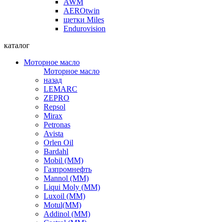
AWM
AEROtwin
щетки Miles
Endurovision
каталог
Моторное масло
Моторное масло
назад
LEMARC
ZEPRO
Repsol
Mirax
Petronas
Avista
Orlen Oil
Bardahl
Mobil (ММ)
Газпромнефть
Mannol (ММ)
Liqui Moly (ММ)
Luxoil (ММ)
Motul(ММ)
Addinol (ММ)