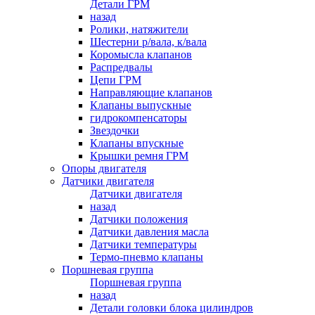
Детали ГРМ
назад
Ролики, натяжители
Шестерни р/вала, к/вала
Коромысла клапанов
Распредвалы
Цепи ГРМ
Направляющие клапанов
Клапаны выпускные
гидрокомпенсаторы
Звездочки
Клапаны впускные
Крышки ремня ГРМ
Опоры двигателя
Датчики двигателя
Датчики двигателя
назад
Датчики положения
Датчики давления масла
Датчики температуры
Термо-пневмо клапаны
Поршневая группа
Поршневая группа
назад
Детали головки блока цилиндров