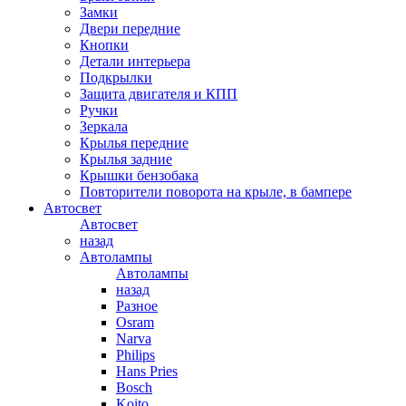
Замки
Двери передние
Кнопки
Детали интерьера
Подкрылки
Защита двигателя и КПП
Ручки
Зеркала
Крылья передние
Крылья задние
Крышки бензобака
Повторители поворота на крыле, в бампере
Автосвет
Автосвет
назад
Автолампы
Автолампы
назад
Разное
Osram
Narva
Philips
Hans Pries
Bosch
Koito