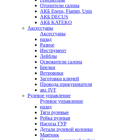
Отопители салона
АКБ Eneus, Fiamm, Unix
АКБ DECUS
АКБ KATEKO
Аксессуары
Аксессуары
назад
Разное
Инструмент
Лейблы
Освежители салона
Брелки
Ветровики
Заготовки ключей
Провода прикуривателя
акс IVF
Рулевое управление
Рулевое управление
назад
Тяги рулевые
Рейка рулевая
Насосы ГУР
Детали рулевой колонки
Маятник