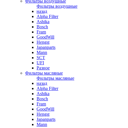
Фильтры воздушные
Фильтры воздушные
назад
Alpha Filter
Ashika
Bosch
Fram
GoodWill
Hengst
Japanparts
Mann
SCT
UFI
Разное
Фильтры масляные
Фильтры масляные
назад
Alpha Filter
Ashika
Bosch
Fram
GoodWill
Hengst
Japanparts
Mann