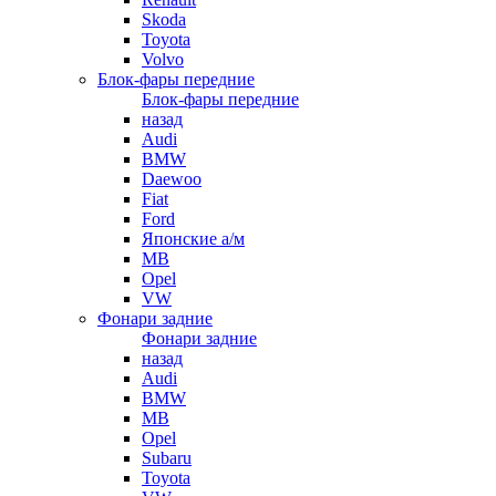
Skoda
Toyota
Volvo
Блок-фары передние
Блок-фары передние
назад
Audi
BMW
Daewoo
Fiat
Ford
Японские а/м
MB
Opel
VW
Фонари задние
Фонари задние
назад
Audi
BMW
MB
Opel
Subaru
Toyota