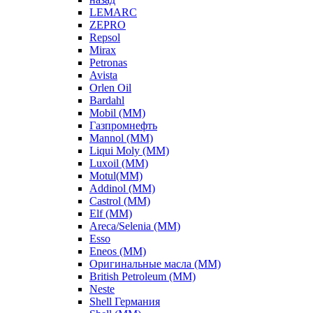
LEMARC
ZEPRO
Repsol
Mirax
Petronas
Avista
Orlen Oil
Bardahl
Mobil (ММ)
Газпромнефть
Mannol (ММ)
Liqui Moly (ММ)
Luxoil (ММ)
Motul(ММ)
Addinol (ММ)
Castrol (ММ)
Elf (ММ)
Areca/Selenia (ММ)
Esso
Eneos (ММ)
Оригинальные масла (ММ)
British Petroleum (ММ)
Neste
Shell Германия