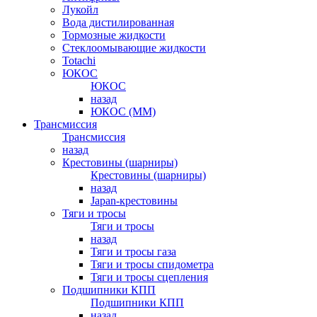
Лукойл
Вода дистилированная
Тормозные жидкости
Стеклоомывающие жидкости
Totachi
ЮКОС
ЮКОС
назад
ЮКОС (ММ)
Трансмиссия
Трансмиссия
назад
Крестовины (шарниры)
Крестовины (шарниры)
назад
Japan-крестовины
Тяги и тросы
Тяги и тросы
назад
Тяги и тросы газа
Тяги и тросы спидометра
Тяги и тросы сцепления
Подшипники КПП
Подшипники КПП
назад