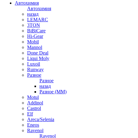
Автохимия
Автохимия
назад
LEMARC
3TON
BiBiCare
Hi-Gear
Mobil
Mannol
Done Deal
Liqui Moly
Luxoil
Runway
Разное
Разное
назад
Разное (ММ)
Motul
Addinol
Castrol
Elf
Areca/Selenia
Eneos
Ravenol
Ravenol