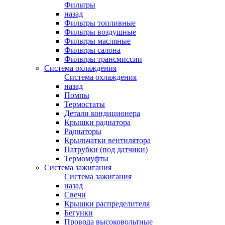
Фильтры
назад
Фильтры топливные
Фильтры воздушные
Фильтры масляные
Фильтры салона
Фильтры трансмиссии
Система охлаждения
Система охлаждения
назад
Помпы
Термостаты
Детали кондиционера
Крышки радиатора
Радиаторы
Крыльчатки вентилятора
Патрубки (под датчики)
Термомуфты
Система зажигания
Система зажигания
назад
Свечи
Крышки распределителя
Бегунки
Провода высоковольтные