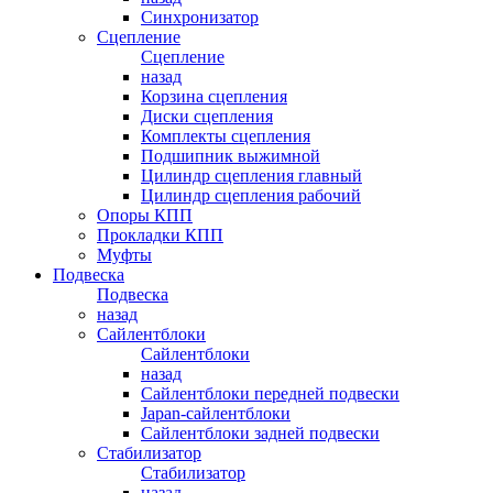
Синхронизатор
Сцепление
Сцепление
назад
Корзина сцепления
Диски сцепления
Комплекты сцепления
Подшипник выжимной
Цилиндр сцепления главный
Цилиндр сцепления рабочий
Опоры КПП
Прокладки КПП
Муфты
Подвеска
Подвеска
назад
Сайлентблоки
Сайлентблоки
назад
Сайлентблоки передней подвески
Japan-сайлентблоки
Сайлентблоки задней подвески
Стабилизатор
Стабилизатор
назад