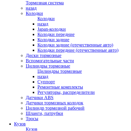
Тормозная система
назад
Колодки
Колодки
назад
Japan-колодки
Колодки передние
Колодки задние
Колодки задние (отечественные авто)
Колодки передние (отечественные авто)
Диски тормозные
Вспомогательные части
Цилиндры тормозные
Цилиндры тормозные
назад
Суппорт
Ремонтные комплекты
Регуляторы, распределители
Датчики ABS
Датчики тормозных колодок
Цилиндр тормозной рабочий
Шланги, патрубки
Тросы
Кузов
Кузов