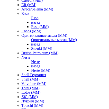
Castrol (ММ)
Elf (ММ)
Areca/Selenia (ММ)
Esso
Esso
назад
Esso (ММ)
Eneos (ММ)
Оригинальные масла (ММ)
Оригинальные масла (ММ)
назад
Suzuki (ММ)
British Petroleum (ММ)
Neste
Neste
назад
Neste (ММ)
Shell Германия
Shell (ММ)
Valvoline (ММ)
Total (ММ)
Lotos (ММ)
ZiC (ММ)
Лукойл (ММ)
Totachi (MM)