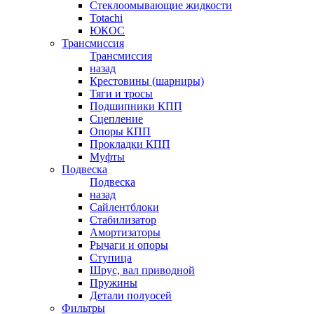
Стеклоомывающие жидкости
Totachi
ЮКОС
Трансмиссия
Трансмиссия
назад
Крестовины (шарниры)
Тяги и тросы
Подшипники КПП
Сцепление
Опоры КПП
Прокладки КПП
Муфты
Подвеска
Подвеска
назад
Сайлентблоки
Стабилизатор
Амортизаторы
Рычаги и опоры
Ступица
Шрус, вал приводной
Пружины
Детали полуосей
Фильтры