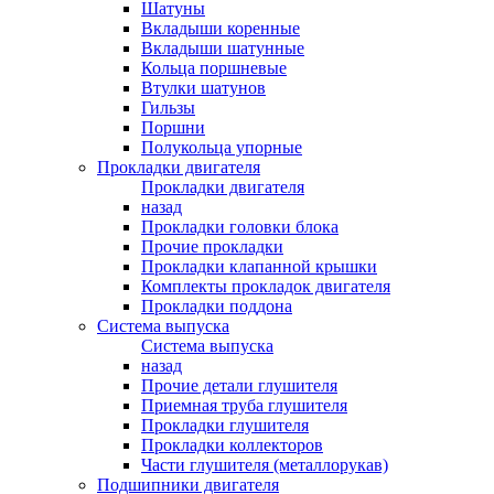
Шатуны
Вкладыши коренные
Вкладыши шатунные
Кольца поршневые
Втулки шатунов
Гильзы
Поршни
Полукольца упорные
Прокладки двигателя
Прокладки двигателя
назад
Прокладки головки блока
Прочие прокладки
Прокладки клапанной крышки
Комплекты прокладок двигателя
Прокладки поддона
Система выпуска
Система выпуска
назад
Прочие детали глушителя
Приемная труба глушителя
Прокладки глушителя
Прокладки коллекторов
Части глушителя (металлорукав)
Подшипники двигателя