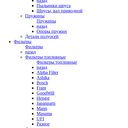
назад
Пыльники шруса
Шрусы, вал приводной
Пружины
Пружины
назад
Опоры пружин
Детали полуосей
Фильтры
Фильтры
назад
Фильтры топливные
Фильтры топливные
назад
Alpha Filter
Ashika
Bosch
Fram
GoodWill
Hengst
Japanparts
Mann
Masuma
UFI
Разное