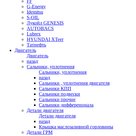
FF
G-Energy
Idemitsu
S-OIL
Лукойл GENESIS
AUTOBACS
Lubrex
HYUNDAI XTeer
Татнефть
Двигатель
Двигатель
назад
Сальники, уплотнения
Сальники, уплотнения
назад
Сальники , уплотнения двигателя
Сальники КПП
Сальники подвески
Сальники прочие
Сальники дифференциала
Детали двигателя
Детали двигателя
назад
Крышка маслозаливной горловины
Детали ГРМ