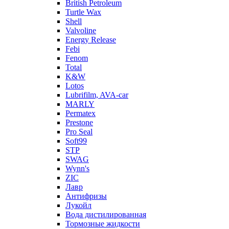
British Petroleum
Turtle Wax
Shell
Valvoline
Energy Release
Febi
Fenom
Total
K&W
Lotos
Lubrifilm, AVA-car
MARLY
Permatex
Prestone
Pro Seal
Soft99
STP
SWAG
Wynn's
ZIC
Лавр
Антифризы
Лукойл
Вода дистилированная
Тормозные жидкости