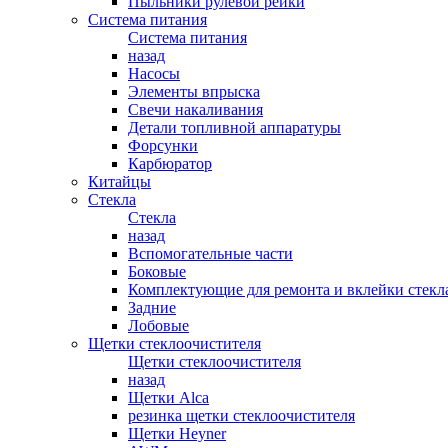
Пыльники рулевой рейки
Система питания
Система питания
назад
Насосы
Элементы впрыска
Свечи накаливания
Детали топливной аппаратуры
Форсунки
Карбюратор
Китайцы
Стекла
Стекла
назад
Вспомогательные части
Боковые
Комплектующие для ремонта и вклейки стекл
Задние
Лобовые
Щетки стеклоочистителя
Щетки стеклоочистителя
назад
Щетки Alca
резинка щетки стеклоочистителя
Щетки Heyner