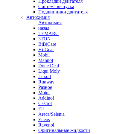
Прокладки двигателя
Система выпуска
Подшипники двигателя
Автохимия
Автохимия
назад
LEMARC
3TON
BiBiCare
Hi-Gear
Mobil
Mannol
Done Deal
Liqui Moly
Luxoil
Runway
Разное
Motul
Addinol
Castrol
Elf
Areca/Selenia
Eneos
Ravenol
Оригинальные жидкости