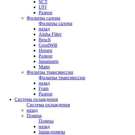
SCT
UFI
Разное
Фильтры салона
Фильтры салона
назад
Alpha Filter
Bosch
GoodWill
Hengst
Разное
Japanparts
Mann
Фильтры трансмиссии
Фильтры трансмиссии
назад
Fram
Разное
Система охлаждения
Система охлаждения
назад
Помпы
Помпы
назад
Japan-помпы