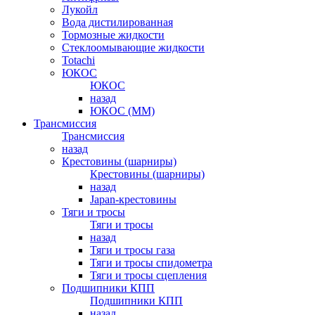
Лукойл
Вода дистилированная
Тормозные жидкости
Стеклоомывающие жидкости
Totachi
ЮКОС
ЮКОС
назад
ЮКОС (ММ)
Трансмиссия
Трансмиссия
назад
Крестовины (шарниры)
Крестовины (шарниры)
назад
Japan-крестовины
Тяги и тросы
Тяги и тросы
назад
Тяги и тросы газа
Тяги и тросы спидометра
Тяги и тросы сцепления
Подшипники КПП
Подшипники КПП
назад