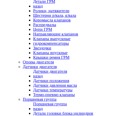
Детали ГРМ
назад
Ролики, натяжители
Шестерни р/вала, к/вала
Коромысла клапанов
Распредвалы
Цепи ГРМ
Направляющие клапанов
Клапаны выпускные
гидрокомпенсаторы
Звездочки
Клапаны впускные
Крышки ремня ГРМ
Опоры двигателя
Датчики двигателя
Датчики двигателя
назад
Датчики положения
Датчики давления масла
Датчики температуры
Термо-пневмо клапаны
Поршневая группа
Поршневая группа
назад
Детали головки блока цилиндров