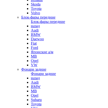
Skoda
Toyota
Volvo
Блок-фары передние
Блок-фары передние
назад
Audi
BMW
Daewoo
Fiat
Ford
Японские а/м
MB
Opel
VW
Фонари задние
Фонари задние
назад
Audi
BMW
MB
Opel
Subaru
Toyota