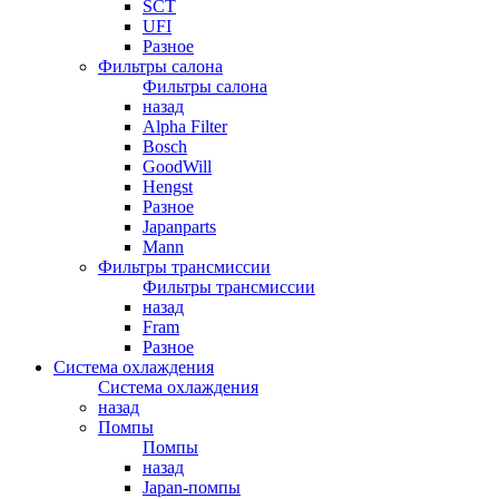
SCT
UFI
Разное
Фильтры салона
Фильтры салона
назад
Alpha Filter
Bosch
GoodWill
Hengst
Разное
Japanparts
Mann
Фильтры трансмиссии
Фильтры трансмиссии
назад
Fram
Разное
Система охлаждения
Система охлаждения
назад
Помпы
Помпы
назад
Japan-помпы