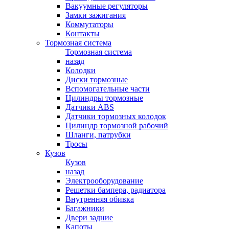
Вакуумные регуляторы
Замки зажигания
Коммутаторы
Контакты
Тормозная система
Тормозная система
назад
Колодки
Диски тормозные
Вспомогательные части
Цилиндры тормозные
Датчики ABS
Датчики тормозных колодок
Цилиндр тормозной рабочий
Шланги, патрубки
Тросы
Кузов
Кузов
назад
Электрооборудование
Решетки бампера, радиатора
Внутренняя обивка
Багажники
Двери задние
Капоты