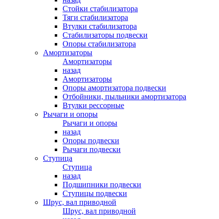
Стойки стабилизатора
Тяги стабилизатора
Втулки стабилизатора
Стабилизаторы подвески
Опоры стабилизатора
Амортизаторы
Амортизаторы
назад
Амортизаторы
Опоры амортизатора подвески
Отбойники, пыльники амортизатора
Втулки рессорные
Рычаги и опоры
Рычаги и опоры
назад
Опоры подвески
Рычаги подвески
Ступица
Ступица
назад
Подшипники подвески
Ступицы подвески
Шрус, вал приводной
Шрус, вал приводной