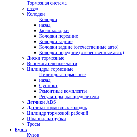
Тормозная система
назад
Колодки
Колодки
назад
Japan-колодки
Колодки передние
Колодки задние
Колодки задние (отечественные авто)
Колодки передние (отечественные авто)
Диски тормозные
Вспомогательные части
Цилиндры тормозные
Цилиндры тормозные
назад
Суппорт
Ремонтные комплекты
Регуляторы, распределители
Датчики ABS
Датчики тормозных колодок
Цилиндр тормозной рабочий
Шланги, патрубки
Тросы
Кузов
Кузов