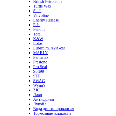
British Petroleum
Turtle Wax
Shell
Valvoline
Energy Release
Febi
Fenom
Total
K&W
Lotos
Lubrifilm, AVA-car
MARLY
Permatex
Prestone
Pro Seal
Soft99
STP
SWAG
Wynn's
ZIC
Лавр
Антифризы
Лукойл
Вода дистилированная
Тормозные жидкости