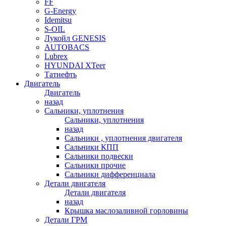
FF
G-Energy
Idemitsu
S-OIL
Лукойл GENESIS
AUTOBACS
Lubrex
HYUNDAI XTeer
Татнефть
Двигатель
Двигатель
назад
Сальники, уплотнения
Сальники, уплотнения
назад
Сальники , уплотнения двигателя
Сальники КПП
Сальники подвески
Сальники прочие
Сальники дифференциала
Детали двигателя
Детали двигателя
назад
Крышка маслозаливной горловины
Детали ГРМ