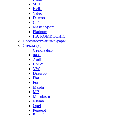
SCT
Hella
Valeo
Dawoo
GT
Master Sport
Platinum
НА КОМИССИЮ
Противотуманные фары
Стекла фар
Стекла фар
назад
Audi
BMW
VW
Daewoo
Fiat
Ford
Mazda
MB
Mitsubishi
Nissan
Opel
Peugeot
Renault