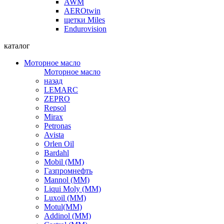
AWM
AEROtwin
щетки Miles
Endurovision
каталог
Моторное масло
Моторное масло
назад
LEMARC
ZEPRO
Repsol
Mirax
Petronas
Avista
Orlen Oil
Bardahl
Mobil (ММ)
Газпромнефть
Mannol (ММ)
Liqui Moly (ММ)
Luxoil (ММ)
Motul(ММ)
Addinol (ММ)