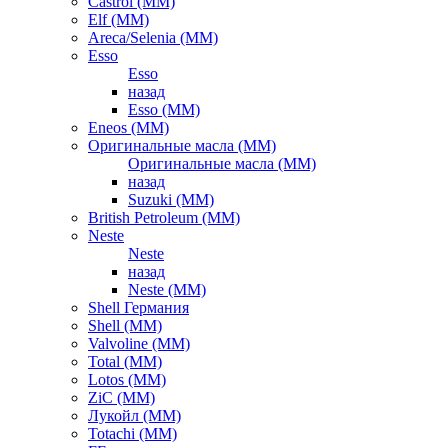
Castrol (ММ)
Elf (ММ)
Areca/Selenia (ММ)
Esso
Esso
назад
Esso (ММ)
Eneos (ММ)
Оригинальные масла (ММ)
Оригинальные масла (ММ)
назад
Suzuki (ММ)
British Petroleum (ММ)
Neste
Neste
назад
Neste (ММ)
Shell Германия
Shell (ММ)
Valvoline (ММ)
Total (ММ)
Lotos (ММ)
ZiC (ММ)
Лукойл (ММ)
Totachi (MM)