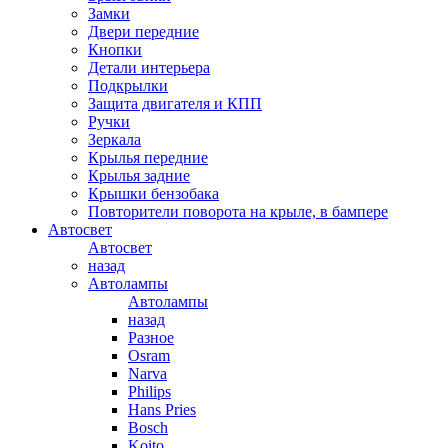
Замки
Двери передние
Кнопки
Детали интерьера
Подкрылки
Защита двигателя и КПП
Ручки
Зеркала
Крылья передние
Крылья задние
Крышки бензобака
Повторители поворота на крыле, в бампере
Автосвет
Автосвет
назад
Автолампы
Автолампы
назад
Разное
Osram
Narva
Philips
Hans Pries
Bosch
Koito