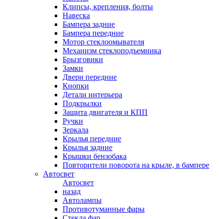
Клипсы, крепления, болты
Навеска
Бампера задние
Бампера передние
Мотор стеклоомывателя
Механизм стеклоподъемника
Брызговики
Замки
Двери передние
Кнопки
Детали интерьера
Подкрылки
Защита двигателя и КПП
Ручки
Зеркала
Крылья передние
Крылья задние
Крышки бензобака
Повторители поворота на крыле, в бампере
Автосвет
Автосвет
назад
Автолампы
Противотуманные фары
Стекла фар