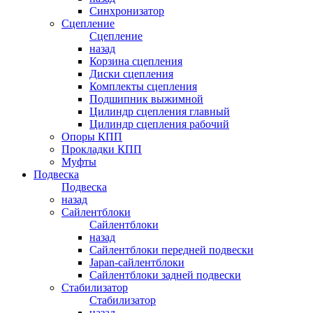
Синхронизатор
Сцепление
Сцепление
назад
Корзина сцепления
Диски сцепления
Комплекты сцепления
Подшипник выжимной
Цилиндр сцепления главный
Цилиндр сцепления рабочий
Опоры КПП
Прокладки КПП
Муфты
Подвеска
Подвеска
назад
Сайлентблоки
Сайлентблоки
назад
Сайлентблоки передней подвески
Japan-сайлентблоки
Сайлентблоки задней подвески
Стабилизатор
Стабилизатор
назад