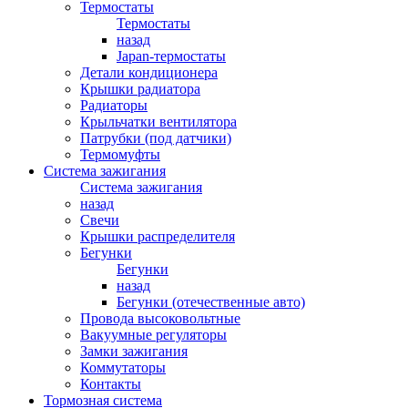
Термостаты
Термостаты
назад
Japan-термостаты
Детали кондиционера
Крышки радиатора
Радиаторы
Крыльчатки вентилятора
Патрубки (под датчики)
Термомуфты
Система зажигания
Система зажигания
назад
Свечи
Крышки распределителя
Бегунки
Бегунки
назад
Бегунки (отечественные авто)
Провода высоковольтные
Вакуумные регуляторы
Замки зажигания
Коммутаторы
Контакты
Тормозная система