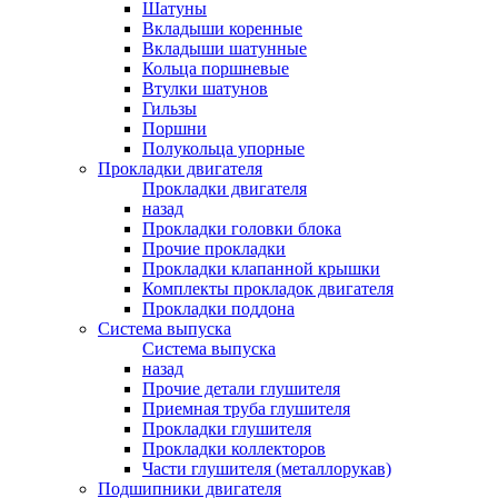
Шатуны
Вкладыши коренные
Вкладыши шатунные
Кольца поршневые
Втулки шатунов
Гильзы
Поршни
Полукольца упорные
Прокладки двигателя
Прокладки двигателя
назад
Прокладки головки блока
Прочие прокладки
Прокладки клапанной крышки
Комплекты прокладок двигателя
Прокладки поддона
Система выпуска
Система выпуска
назад
Прочие детали глушителя
Приемная труба глушителя
Прокладки глушителя
Прокладки коллекторов
Части глушителя (металлорукав)
Подшипники двигателя