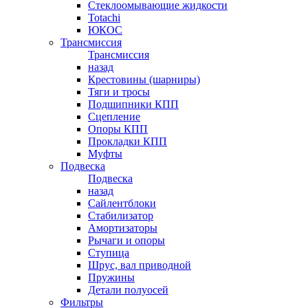
Стеклоомывающие жидкости
Totachi
ЮКОС
Трансмиссия
Трансмиссия
назад
Крестовины (шарниры)
Тяги и тросы
Подшипники КПП
Сцепление
Опоры КПП
Прокладки КПП
Муфты
Подвеска
Подвеска
назад
Сайлентблоки
Стабилизатор
Амортизаторы
Рычаги и опоры
Ступица
Шрус, вал приводной
Пружины
Детали полуосей
Фильтры