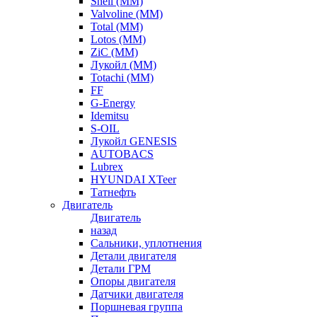
Shell (ММ)
Valvoline (ММ)
Total (ММ)
Lotos (ММ)
ZiC (ММ)
Лукойл (ММ)
Totachi (MM)
FF
G-Energy
Idemitsu
S-OIL
Лукойл GENESIS
AUTOBACS
Lubrex
HYUNDAI XTeer
Татнефть
Двигатель
Двигатель
назад
Сальники, уплотнения
Детали двигателя
Детали ГРМ
Опоры двигателя
Датчики двигателя
Поршневая группа