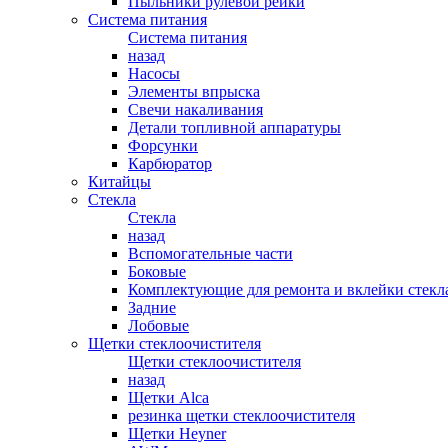
Пыльники рулевой рейки
Система питания
Система питания
назад
Насосы
Элементы впрыска
Свечи накаливания
Детали топливной аппаратуры
Форсунки
Карбюратор
Китайцы
Стекла
Стекла
назад
Вспомогательные части
Боковые
Комплектующие для ремонта и вклейки стекл
Задние
Лобовые
Щетки стеклоочистителя
Щетки стеклоочистителя
назад
Щетки Alca
резинка щетки стеклоочистителя
Щетки Heyner