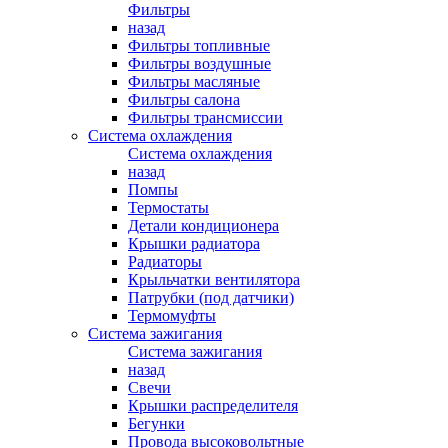
Фильтры
назад
Фильтры топливные
Фильтры воздушные
Фильтры масляные
Фильтры салона
Фильтры трансмиссии
Система охлаждения
Система охлаждения
назад
Помпы
Термостаты
Детали кондиционера
Крышки радиатора
Радиаторы
Крыльчатки вентилятора
Патрубки (под датчики)
Термомуфты
Система зажигания
Система зажигания
назад
Свечи
Крышки распределителя
Бегунки
Провода высоковольтные