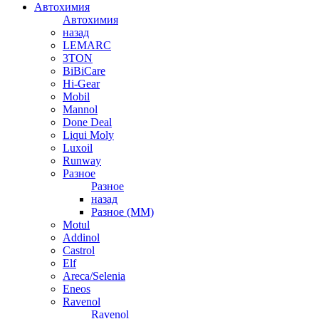
Автохимия
Автохимия
назад
LEMARC
3TON
BiBiCare
Hi-Gear
Mobil
Mannol
Done Deal
Liqui Moly
Luxoil
Runway
Разное
Разное
назад
Разное (ММ)
Motul
Addinol
Castrol
Elf
Areca/Selenia
Eneos
Ravenol
Ravenol