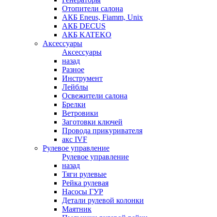
Отопители салона
АКБ Eneus, Fiamm, Unix
АКБ DECUS
АКБ KATEKO
Аксессуары
Аксессуары
назад
Разное
Инструмент
Лейблы
Освежители салона
Брелки
Ветровики
Заготовки ключей
Провода прикуривателя
акс IVF
Рулевое управление
Рулевое управление
назад
Тяги рулевые
Рейка рулевая
Насосы ГУР
Детали рулевой колонки
Маятник