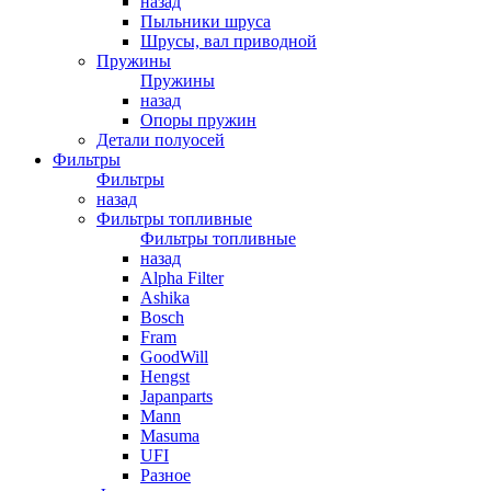
назад
Пыльники шруса
Шрусы, вал приводной
Пружины
Пружины
назад
Опоры пружин
Детали полуосей
Фильтры
Фильтры
назад
Фильтры топливные
Фильтры топливные
назад
Alpha Filter
Ashika
Bosch
Fram
GoodWill
Hengst
Japanparts
Mann
Masuma
UFI
Разное