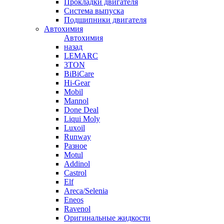
Прокладки двигателя
Система выпуска
Подшипники двигателя
Автохимия
Автохимия
назад
LEMARC
3TON
BiBiCare
Hi-Gear
Mobil
Mannol
Done Deal
Liqui Moly
Luxoil
Runway
Разное
Motul
Addinol
Castrol
Elf
Areca/Selenia
Eneos
Ravenol
Оригинальные жидкости