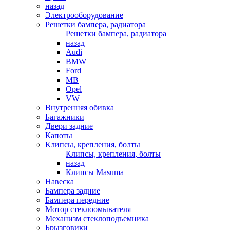
назад
Электрооборудование
Решетки бампера, радиатора
Решетки бампера, радиатора
назад
Audi
BMW
Ford
MB
Opel
VW
Внутренняя обивка
Багажники
Двери задние
Капоты
Клипсы, крепления, болты
Клипсы, крепления, болты
назад
Клипсы Masuma
Навеска
Бампера задние
Бампера передние
Мотор стеклоомывателя
Механизм стеклоподъемника
Брызговики