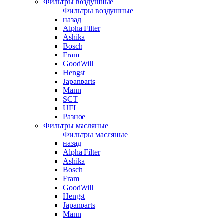
Фильтры воздушные
Фильтры воздушные
назад
Alpha Filter
Ashika
Bosch
Fram
GoodWill
Hengst
Japanparts
Mann
SCT
UFI
Разное
Фильтры масляные
Фильтры масляные
назад
Alpha Filter
Ashika
Bosch
Fram
GoodWill
Hengst
Japanparts
Mann