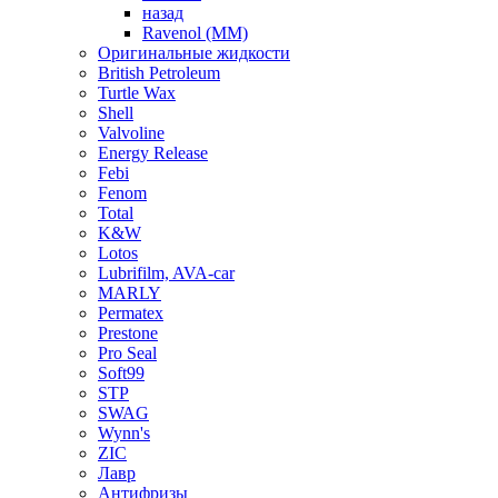
назад
Ravenol (ММ)
Оригинальные жидкости
British Petroleum
Turtle Wax
Shell
Valvoline
Energy Release
Febi
Fenom
Total
K&W
Lotos
Lubrifilm, AVA-car
MARLY
Permatex
Prestone
Pro Seal
Soft99
STP
SWAG
Wynn's
ZIC
Лавр
Антифризы