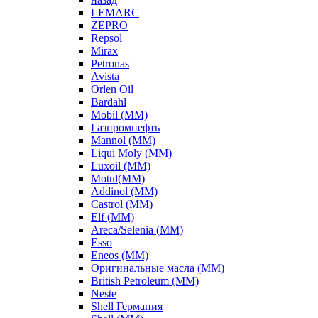
LEMARC
ZEPRO
Repsol
Mirax
Petronas
Avista
Orlen Oil
Bardahl
Mobil (ММ)
Газпромнефть
Mannol (ММ)
Liqui Moly (ММ)
Luxoil (ММ)
Motul(ММ)
Addinol (ММ)
Castrol (ММ)
Elf (ММ)
Areca/Selenia (ММ)
Esso
Eneos (ММ)
Оригинальные масла (ММ)
British Petroleum (ММ)
Neste
Shell Германия