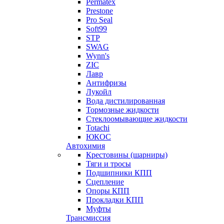
Permatex
Prestone
Pro Seal
Soft99
STP
SWAG
Wynn's
ZIC
Лавр
Антифризы
Лукойл
Вода дистилированная
Тормозные жидкости
Стеклоомывающие жидкости
Totachi
ЮКОС
Автохимия
Крестовины (шарниры)
Тяги и тросы
Подшипники КПП
Сцепление
Опоры КПП
Прокладки КПП
Муфты
Трансмиссия