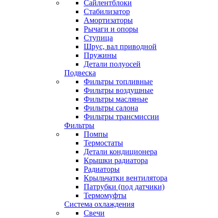
Сайлентблоки
Стабилизатор
Амортизаторы
Рычаги и опоры
Ступица
Шрус, вал приводной
Пружины
Детали полуосей
Подвеска
Фильтры топливные
Фильтры воздушные
Фильтры масляные
Фильтры салона
Фильтры трансмиссии
Фильтры
Помпы
Термостаты
Детали кондиционера
Крышки радиатора
Радиаторы
Крыльчатки вентилятора
Патрубки (под датчики)
Термомуфты
Система охлаждения
Свечи