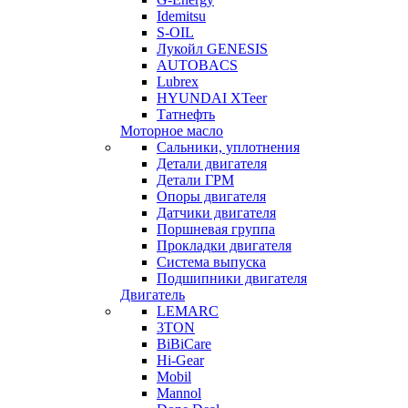
Idemitsu
S-OIL
Лукойл GENESIS
AUTOBACS
Lubrex
HYUNDAI XTeer
Татнефть
Моторное масло
Сальники, уплотнения
Детали двигателя
Детали ГРМ
Опоры двигателя
Датчики двигателя
Поршневая группа
Прокладки двигателя
Система выпуска
Подшипники двигателя
Двигатель
LEMARC
3TON
BiBiCare
Hi-Gear
Mobil
Mannol