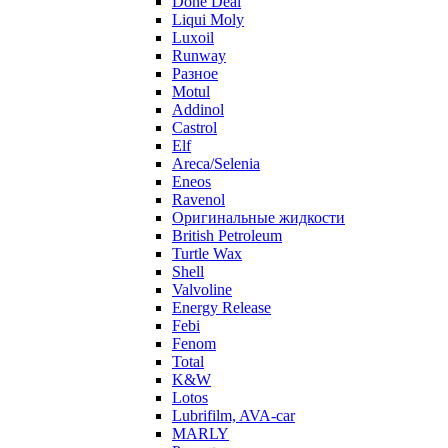
Done Deal
Liqui Moly
Luxoil
Runway
Разное
Motul
Addinol
Castrol
Elf
Areca/Selenia
Eneos
Ravenol
Оригинальные жидкости
British Petroleum
Turtle Wax
Shell
Valvoline
Energy Release
Febi
Fenom
Total
K&W
Lotos
Lubrifilm, AVA-car
MARLY