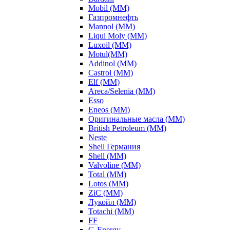
Mobil (ММ)
Газпромнефть
Mannol (ММ)
Liqui Moly (ММ)
Luxoil (ММ)
Motul(ММ)
Addinol (ММ)
Castrol (ММ)
Elf (ММ)
Areca/Selenia (ММ)
Esso
Eneos (ММ)
Оригинальные масла (ММ)
British Petroleum (ММ)
Neste
Shell Германия
Shell (ММ)
Valvoline (ММ)
Total (ММ)
Lotos (ММ)
ZiC (ММ)
Лукойл (ММ)
Totachi (MM)
FF
G-Energy