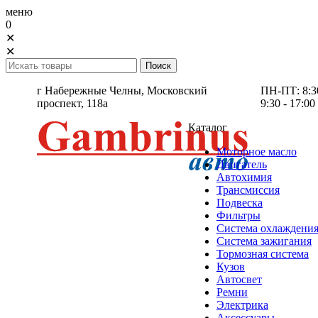
меню
0
✕
✕
г Набережные Челны,
Московский
ПН-ПТ: 8:30 
проспект, 118а
9:30 - 17:00
Каталог
Моторное масло
Двигатель
Автохимия
Трансмиссия
Подвеска
Фильтры
Система охлаждени
Система зажигания
Тормозная система
Кузов
Автосвет
Ремни
Электрика
Аксессуары