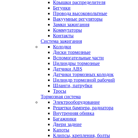
Крышки распределителя
Бегунки
Провода высоковольтные
Вакуумные регуляторы
Замки зажигания
Коммутаторы
Контакты
Система зажигания
Колодки
Диски тормозные
Вспомогательные части
Цилиндры тормозные
Датчики ABS
Датчики тормозных колодок
Цилиндр тормозной рабочий
Шланги, патрубки
Тросы
Тормозная система
Электрооборудование
Решетки бампера, радиатора
Внутренняя обивка
Багажники
Двери задние
Капоты
Клипсы, крепления, болты