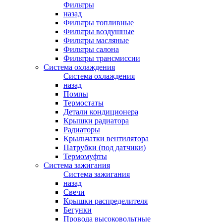
Фильтры
назад
Фильтры топливные
Фильтры воздушные
Фильтры масляные
Фильтры салона
Фильтры трансмиссии
Система охлаждения
Система охлаждения
назад
Помпы
Термостаты
Детали кондиционера
Крышки радиатора
Радиаторы
Крыльчатки вентилятора
Патрубки (под датчики)
Термомуфты
Система зажигания
Система зажигания
назад
Свечи
Крышки распределителя
Бегунки
Провода высоковольтные