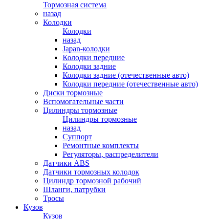
Тормозная система
назад
Колодки
Колодки
назад
Japan-колодки
Колодки передние
Колодки задние
Колодки задние (отечественные авто)
Колодки передние (отечественные авто)
Диски тормозные
Вспомогательные части
Цилиндры тормозные
Цилиндры тормозные
назад
Суппорт
Ремонтные комплекты
Регуляторы, распределители
Датчики ABS
Датчики тормозных колодок
Цилиндр тормозной рабочий
Шланги, патрубки
Тросы
Кузов
Кузов