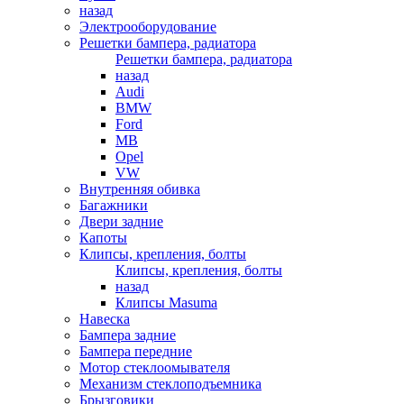
назад
Электрооборудование
Решетки бампера, радиатора
Решетки бампера, радиатора
назад
Audi
BMW
Ford
MB
Opel
VW
Внутренняя обивка
Багажники
Двери задние
Капоты
Клипсы, крепления, болты
Клипсы, крепления, болты
назад
Клипсы Masuma
Навеска
Бампера задние
Бампера передние
Мотор стеклоомывателя
Механизм стеклоподъемника
Брызговики