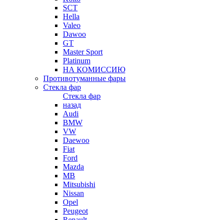
SCT
Hella
Valeo
Dawoo
GT
Master Sport
Platinum
НА КОМИССИЮ
Противотуманные фары
Стекла фар
Стекла фар
назад
Audi
BMW
VW
Daewoo
Fiat
Ford
Mazda
MB
Mitsubishi
Nissan
Opel
Peugeot
Renault