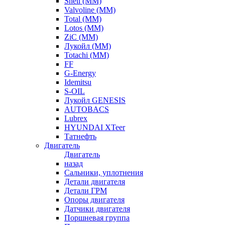
Shell (ММ)
Valvoline (ММ)
Total (ММ)
Lotos (ММ)
ZiC (ММ)
Лукойл (ММ)
Totachi (MM)
FF
G-Energy
Idemitsu
S-OIL
Лукойл GENESIS
AUTOBACS
Lubrex
HYUNDAI XTeer
Татнефть
Двигатель
Двигатель
назад
Сальники, уплотнения
Детали двигателя
Детали ГРМ
Опоры двигателя
Датчики двигателя
Поршневая группа