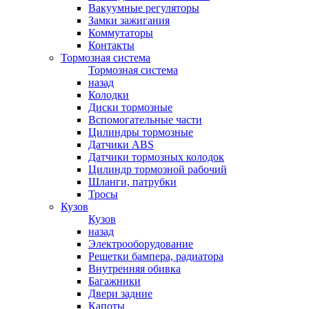
Вакуумные регуляторы
Замки зажигания
Коммутаторы
Контакты
Тормозная система
Тормозная система
назад
Колодки
Диски тормозные
Вспомогательные части
Цилиндры тормозные
Датчики ABS
Датчики тормозных колодок
Цилиндр тормозной рабочий
Шланги, патрубки
Тросы
Кузов
Кузов
назад
Электрооборудование
Решетки бампера, радиатора
Внутренняя обивка
Багажники
Двери задние
Капоты