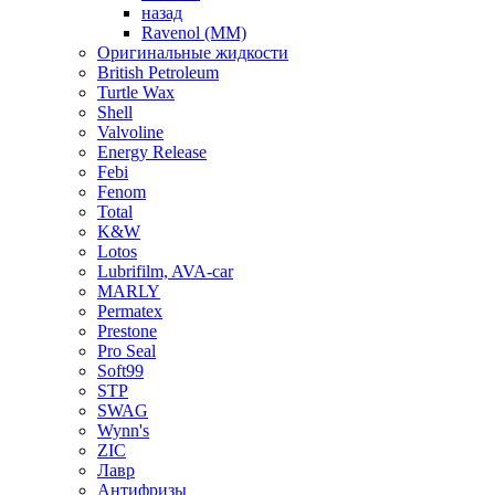
назад
Ravenol (ММ)
Оригинальные жидкости
British Petroleum
Turtle Wax
Shell
Valvoline
Energy Release
Febi
Fenom
Total
K&W
Lotos
Lubrifilm, AVA-car
MARLY
Permatex
Prestone
Pro Seal
Soft99
STP
SWAG
Wynn's
ZIC
Лавр
Антифризы