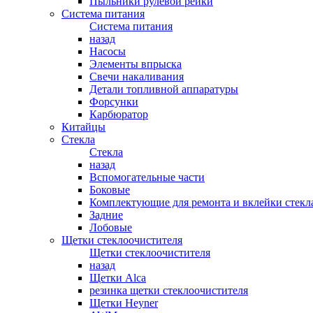
Пыльники рулевой рейки
Система питания
Система питания
назад
Насосы
Элементы впрыска
Свечи накаливания
Детали топливной аппаратуры
Форсунки
Карбюратор
Китайцы
Стекла
Стекла
назад
Вспомогательные части
Боковые
Комплектующие для ремонта и вклейки стекл
Задние
Лобовые
Щетки стеклоочистителя
Щетки стеклоочистителя
назад
Щетки Alca
резинка щетки стеклоочистителя
Щетки Heyner