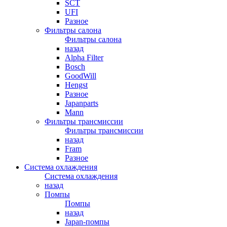
SCT
UFI
Разное
Фильтры салона
Фильтры салона
назад
Alpha Filter
Bosch
GoodWill
Hengst
Разное
Japanparts
Mann
Фильтры трансмиссии
Фильтры трансмиссии
назад
Fram
Разное
Система охлаждения
Система охлаждения
назад
Помпы
Помпы
назад
Japan-помпы