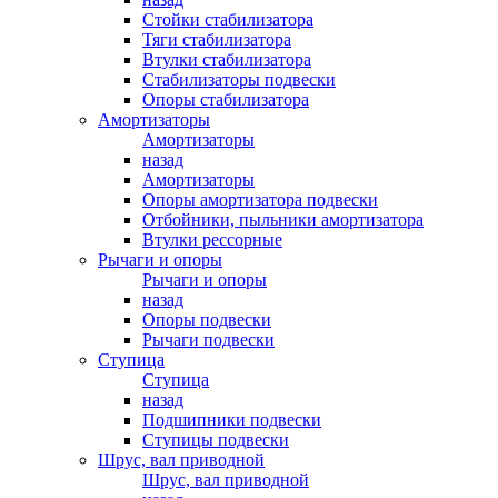
Стойки стабилизатора
Тяги стабилизатора
Втулки стабилизатора
Стабилизаторы подвески
Опоры стабилизатора
Амортизаторы
Амортизаторы
назад
Амортизаторы
Опоры амортизатора подвески
Отбойники, пыльники амортизатора
Втулки рессорные
Рычаги и опоры
Рычаги и опоры
назад
Опоры подвески
Рычаги подвески
Ступица
Ступица
назад
Подшипники подвески
Ступицы подвески
Шрус, вал приводной
Шрус, вал приводной