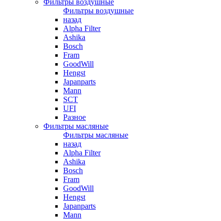
Фильтры воздушные
Фильтры воздушные
назад
Alpha Filter
Ashika
Bosch
Fram
GoodWill
Hengst
Japanparts
Mann
SCT
UFI
Разное
Фильтры масляные
Фильтры масляные
назад
Alpha Filter
Ashika
Bosch
Fram
GoodWill
Hengst
Japanparts
Mann