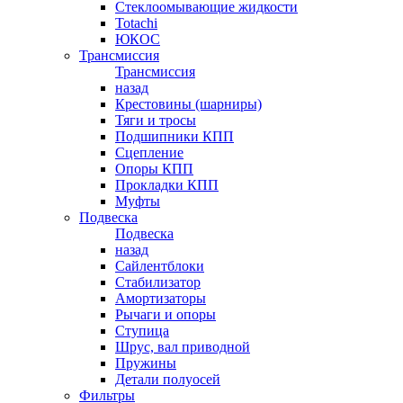
Стеклоомывающие жидкости
Totachi
ЮКОС
Трансмиссия
Трансмиссия
назад
Крестовины (шарниры)
Тяги и тросы
Подшипники КПП
Сцепление
Опоры КПП
Прокладки КПП
Муфты
Подвеска
Подвеска
назад
Сайлентблоки
Стабилизатор
Амортизаторы
Рычаги и опоры
Ступица
Шрус, вал приводной
Пружины
Детали полуосей
Фильтры