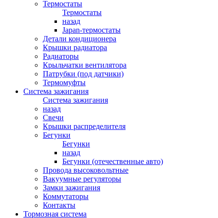
Термостаты
Термостаты
назад
Japan-термостаты
Детали кондиционера
Крышки радиатора
Радиаторы
Крыльчатки вентилятора
Патрубки (под датчики)
Термомуфты
Система зажигания
Система зажигания
назад
Свечи
Крышки распределителя
Бегунки
Бегунки
назад
Бегунки (отечественные авто)
Провода высоковольтные
Вакуумные регуляторы
Замки зажигания
Коммутаторы
Контакты
Тормозная система