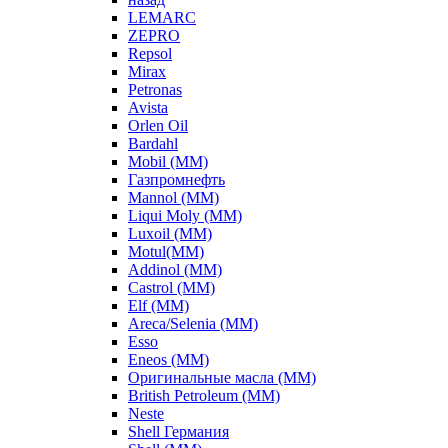
LEMARC
ZEPRO
Repsol
Mirax
Petronas
Avista
Orlen Oil
Bardahl
Mobil (ММ)
Газпромнефть
Mannol (ММ)
Liqui Moly (ММ)
Luxoil (ММ)
Motul(ММ)
Addinol (ММ)
Castrol (ММ)
Elf (ММ)
Areca/Selenia (ММ)
Esso
Eneos (ММ)
Оригинальные масла (ММ)
British Petroleum (ММ)
Neste
Shell Германия