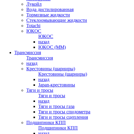
Лукойл
Вода дистилированная
Тормозные жидкости
Стеклоомывающие жидкости
Totachi
ЮКОС
ЮКОС
назад
ЮКОС (ММ)
Трансмиссия
Трансмиссия
назад
Крестовины (шарниры)
Крестовины (шарниры)
назад
Japan-крестовины
Тяги и тросы
Тяги и тросы
назад
Тяги и тросы газа
Тяги и тросы спидометра
Тяги и тросы сцепления
Подшипники КПП
Подшипники КПП
назад