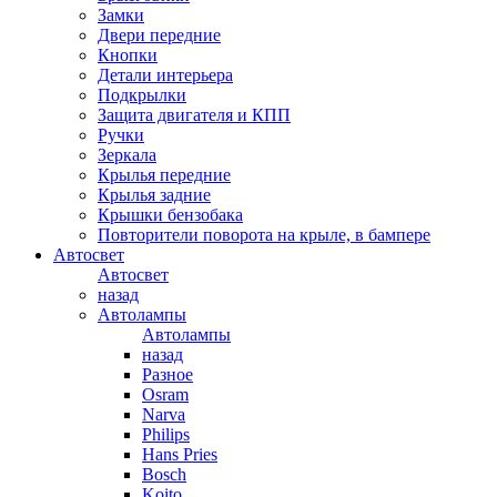
Замки
Двери передние
Кнопки
Детали интерьера
Подкрылки
Защита двигателя и КПП
Ручки
Зеркала
Крылья передние
Крылья задние
Крышки бензобака
Повторители поворота на крыле, в бампере
Автосвет
Автосвет
назад
Автолампы
Автолампы
назад
Разное
Osram
Narva
Philips
Hans Pries
Bosch
Koito