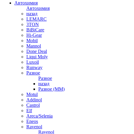
Автохимия
Автохимия
назад
LEMARC
3TON
BiBiCare
Hi-Gear
Mobil
Mannol
Done Deal
Liqui Moly
Luxoil
Runway
Разное
Разное
назад
Разное (ММ)
Motul
Addinol
Castrol
Elf
Areca/Selenia
Eneos
Ravenol
Ravenol