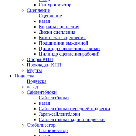
Синхронизатор
Сцепление
Сцепление
назад
Корзина сцепления
Диски сцепления
Комплекты сцепления
Подшипник выжимной
Цилиндр сцепления главный
Цилиндр сцепления рабочий
Опоры КПП
Прокладки КПП
Муфты
Подвеска
Подвеска
назад
Сайлентблоки
Сайлентблоки
назад
Сайлентблоки передней подвески
Japan-сайлентблоки
Сайлентблоки задней подвески
Стабилизатор
Стабилизатор
назад