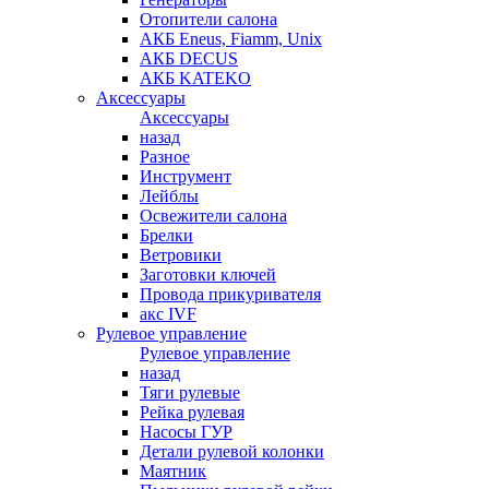
Отопители салона
АКБ Eneus, Fiamm, Unix
АКБ DECUS
АКБ KATEKO
Аксессуары
Аксессуары
назад
Разное
Инструмент
Лейблы
Освежители салона
Брелки
Ветровики
Заготовки ключей
Провода прикуривателя
акс IVF
Рулевое управление
Рулевое управление
назад
Тяги рулевые
Рейка рулевая
Насосы ГУР
Детали рулевой колонки
Маятник