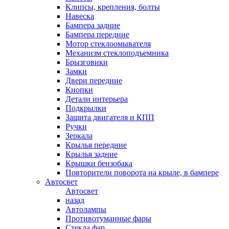
Клипсы, крепления, болты
Навеска
Бампера задние
Бампера передние
Мотор стеклоомывателя
Механизм стеклоподъемника
Брызговики
Замки
Двери передние
Кнопки
Детали интерьера
Подкрылки
Защита двигателя и КПП
Ручки
Зеркала
Крылья передние
Крылья задние
Крышки бензобака
Повторители поворота на крыле, в бампере
Автосвет
Автосвет
назад
Автолампы
Противотуманные фары
Стекла фар