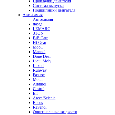
Прокладки двигателя
Система выпуска
Подшипники двигателя
Автохимия
Автохимия
назад
LEMARC
3TON
BiBiCare
Hi-Gear
Mobil
Mannol
Done Deal
Liqui Moly
Luxoil
Runway
Разное
Motul
Addinol
Castrol
Elf
Areca/Selenia
Eneos
Ravenol
Оригинальные жидкости