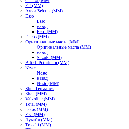
Castrol (ММ)
Elf (ММ)
Areca/Selenia (ММ)
Esso
Esso
назад
Esso (ММ)
Eneos (ММ)
Оригинальные масла (ММ)
Оригинальные масла (ММ)
назад
Suzuki (ММ)
British Petroleum (ММ)
Neste
Neste
назад
Neste (ММ)
Shell Германия
Shell (ММ)
Valvoline (ММ)
Total (ММ)
Lotos (ММ)
ZiC (ММ)
Лукойл (ММ)
Totachi (MM)