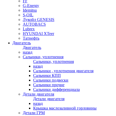
FF
G-Energy
Idemitsu
S-OIL
Лукойл GENESIS
AUTOBACS
Lubrex
HYUNDAI XTeer
Татнефть
Двигатель
Двигатель
назад
Сальники, уплотнения
Сальники, уплотнения
назад
Сальники , уплотнения двигателя
Сальники КПП
Сальники подвески
Сальники прочие
Сальники дифференциала
Детали двигателя
Детали двигателя
назад
Крышка маслозаливной горловины
Детали ГРМ