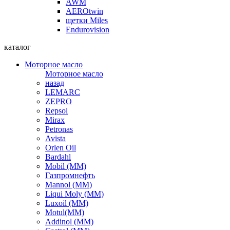
AWM
AEROtwin
щетки Miles
Endurovision
каталог
Моторное масло
Моторное масло
назад
LEMARC
ZEPRO
Repsol
Mirax
Petronas
Avista
Orlen Oil
Bardahl
Mobil (ММ)
Газпромнефть
Mannol (ММ)
Liqui Moly (ММ)
Luxoil (ММ)
Motul(ММ)
Addinol (ММ)