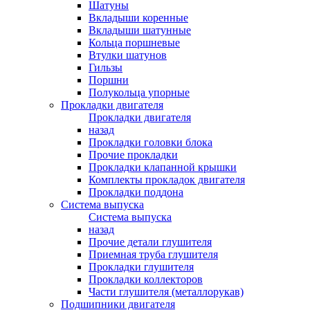
Шатуны
Вкладыши коренные
Вкладыши шатунные
Кольца поршневые
Втулки шатунов
Гильзы
Поршни
Полукольца упорные
Прокладки двигателя
Прокладки двигателя
назад
Прокладки головки блока
Прочие прокладки
Прокладки клапанной крышки
Комплекты прокладок двигателя
Прокладки поддона
Система выпуска
Система выпуска
назад
Прочие детали глушителя
Приемная труба глушителя
Прокладки глушителя
Прокладки коллекторов
Части глушителя (металлорукав)
Подшипники двигателя