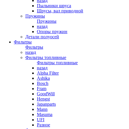
назад
Пыльники шруса
Шрусы, вал приводной
Пружины
Пружины
назад
Опоры пружин
Детали полуосей
Фильтры
Фильтры
назад
Фильтры топливные
Фильтры топливные
назад
Alpha Filter
Ashika
Bosch
Fram
GoodWill
Hengst
Japanparts
Mann
Masuma
UFI
Разное