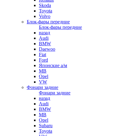
Skoda
Toyota
Volvo
Блок-фары передние
Блок-фары передние
назад
Audi
BMW
Daewoo
Fiat
Ford
Японские а/м
MB
Opel
VW
Фонари задние
Фонари задние
назад
Audi
BMW
MB
Opel
Subaru
Toyota