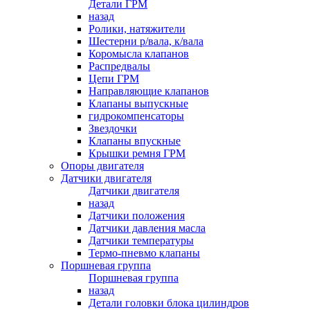
Детали ГРМ
назад
Ролики, натяжители
Шестерни р/вала, к/вала
Коромысла клапанов
Распредвалы
Цепи ГРМ
Направляющие клапанов
Клапаны выпускные
гидрокомпенсаторы
Звездочки
Клапаны впускные
Крышки ремня ГРМ
Опоры двигателя
Датчики двигателя
Датчики двигателя
назад
Датчики положения
Датчики давления масла
Датчики температуры
Термо-пневмо клапаны
Поршневая группа
Поршневая группа
назад
Детали головки блока цилиндров