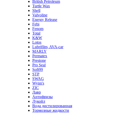
British Petroleum
Turtle Wax
Shell
Valvoline
Energy Release
Febi
Fenom
Total
K&W
Lotos
Lubrifilm, AVA-car
MARLY
Permatex
Prestone
Pro Seal
Soft99
STP
SWAG
Wynn's
ZIC
Лавр
Антифризы
Лукойл
Вода дистилированная
Тормозные жидкости