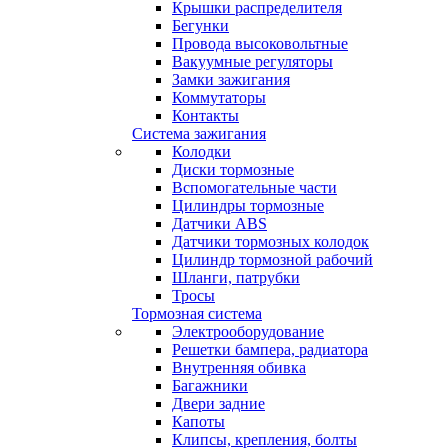
Крышки распределителя
Бегунки
Провода высоковольтные
Вакуумные регуляторы
Замки зажигания
Коммутаторы
Контакты
Система зажигания
Колодки
Диски тормозные
Вспомогательные части
Цилиндры тормозные
Датчики ABS
Датчики тормозных колодок
Цилиндр тормозной рабочий
Шланги, патрубки
Тросы
Тормозная система
Электрооборудование
Решетки бампера, радиатора
Внутренняя обивка
Багажники
Двери задние
Капоты
Клипсы, крепления, болты