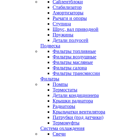
Сайлентблоки
Стабилизатор
Амортизаторы
Рычаги и опоры
Ступица
Шрус, вал приводной
Пружины
Детали полуосей
Подвеска
Фильтры топливные
Фильтры воздушные
Фильтры масляные
Фильтры салона
Фильтры трансмиссии
Фильтры
Помпы
Термостаты
Детали кондиционера
Крышки радиатора
Радиаторы
Крыльчатки вентилятора
Патрубки (под датчики)
Термомуфты
Система охлаждения
Свечи