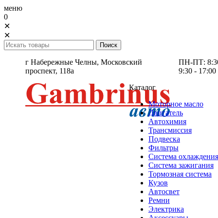
меню
0
✕
✕
г Набережные Челны,
Московский
ПН-ПТ: 8:30 
проспект, 118а
9:30 - 17:00
Каталог
Моторное масло
Двигатель
Автохимия
Трансмиссия
Подвеска
Фильтры
Система охлаждени
Система зажигания
Тормозная система
Кузов
Автосвет
Ремни
Электрика
Аксессуары