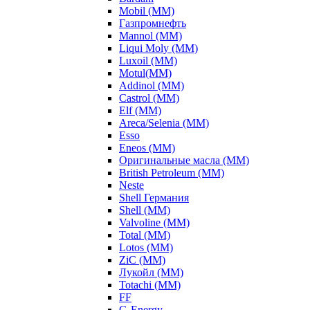
Mobil (ММ)
Газпромнефть
Mannol (ММ)
Liqui Moly (ММ)
Luxoil (ММ)
Motul(ММ)
Addinol (ММ)
Castrol (ММ)
Elf (ММ)
Areca/Selenia (ММ)
Esso
Eneos (ММ)
Оригинальные масла (ММ)
British Petroleum (ММ)
Neste
Shell Германия
Shell (ММ)
Valvoline (ММ)
Total (ММ)
Lotos (ММ)
ZiC (ММ)
Лукойл (ММ)
Totachi (MM)
FF
G-Energy