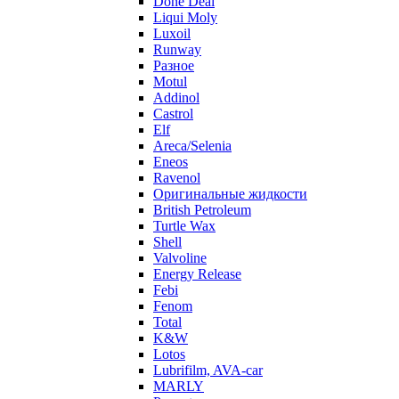
Done Deal
Liqui Moly
Luxoil
Runway
Разное
Motul
Addinol
Castrol
Elf
Areca/Selenia
Eneos
Ravenol
Оригинальные жидкости
British Petroleum
Turtle Wax
Shell
Valvoline
Energy Release
Febi
Fenom
Total
K&W
Lotos
Lubrifilm, AVA-car
MARLY