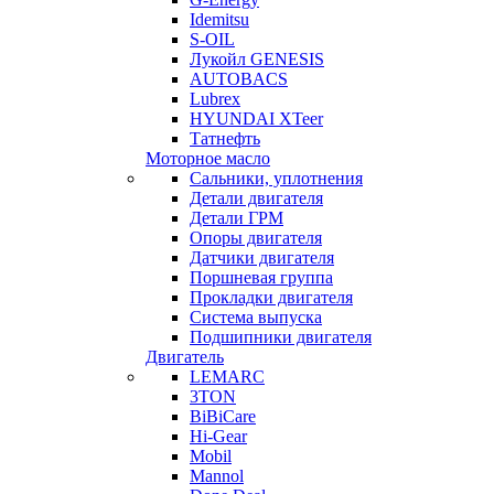
Idemitsu
S-OIL
Лукойл GENESIS
AUTOBACS
Lubrex
HYUNDAI XTeer
Татнефть
Моторное масло
Сальники, уплотнения
Детали двигателя
Детали ГРМ
Опоры двигателя
Датчики двигателя
Поршневая группа
Прокладки двигателя
Система выпуска
Подшипники двигателя
Двигатель
LEMARC
3TON
BiBiCare
Hi-Gear
Mobil
Mannol