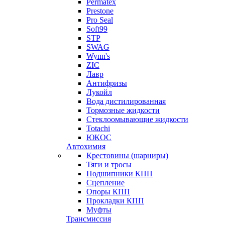
Permatex
Prestone
Pro Seal
Soft99
STP
SWAG
Wynn's
ZIC
Лавр
Антифризы
Лукойл
Вода дистилированная
Тормозные жидкости
Стеклоомывающие жидкости
Totachi
ЮКОС
Автохимия
Крестовины (шарниры)
Тяги и тросы
Подшипники КПП
Сцепление
Опоры КПП
Прокладки КПП
Муфты
Трансмиссия