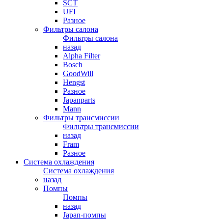
SCT
UFI
Разное
Фильтры салона
Фильтры салона
назад
Alpha Filter
Bosch
GoodWill
Hengst
Разное
Japanparts
Mann
Фильтры трансмиссии
Фильтры трансмиссии
назад
Fram
Разное
Система охлаждения
Система охлаждения
назад
Помпы
Помпы
назад
Japan-помпы