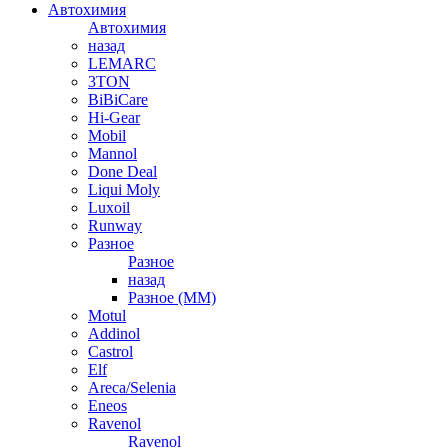
Автохимия
Автохимия
назад
LEMARC
3TON
BiBiCare
Hi-Gear
Mobil
Mannol
Done Deal
Liqui Moly
Luxoil
Runway
Разное
Разное
назад
Разное (ММ)
Motul
Addinol
Castrol
Elf
Areca/Selenia
Eneos
Ravenol
Ravenol