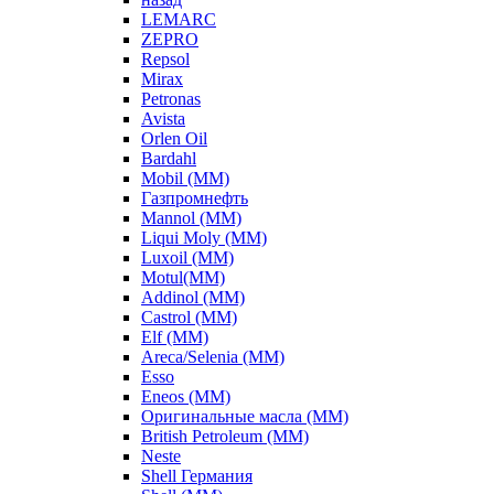
LEMARC
ZEPRO
Repsol
Mirax
Petronas
Avista
Orlen Oil
Bardahl
Mobil (ММ)
Газпромнефть
Mannol (ММ)
Liqui Moly (ММ)
Luxoil (ММ)
Motul(ММ)
Addinol (ММ)
Castrol (ММ)
Elf (ММ)
Areca/Selenia (ММ)
Esso
Eneos (ММ)
Оригинальные масла (ММ)
British Petroleum (ММ)
Neste
Shell Германия