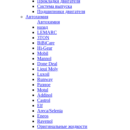
Прокладки двигателя
Система выпуска
Подшипники двигателя
Автохимия
Автохимия
назад
LEMARC
3TON
BiBiCare
Hi-Gear
Mobil
Mannol
Done Deal
Liqui Moly
Luxoil
Runway
Разное
Motul
Addinol
Castrol
Elf
Areca/Selenia
Eneos
Ravenol
Оригинальные жидкости