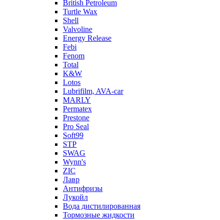
British Petroleum
Turtle Wax
Shell
Valvoline
Energy Release
Febi
Fenom
Total
K&W
Lotos
Lubrifilm, AVA-car
MARLY
Permatex
Prestone
Pro Seal
Soft99
STP
SWAG
Wynn's
ZIC
Лавр
Антифризы
Лукойл
Вода дистилированная
Тормозные жидкости