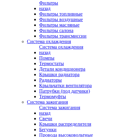
Фильтры
назад
Фильтры топливные
Фильтры воздушные
Фильтры масляные
Фильтры салона
Фильтры трансмиссии
Система охлаждения
Система охлаждения
назад
Помпы
Термостаты
Детали кондиционера
Крышки радиатора
Радиаторы
Крыльчатки вентилятора
Патрубки (под датчики)
Термомуфты
Система зажигания
Система зажигания
назад
Свечи
Крышки распределителя
Бегунки
Провода высоковольтные