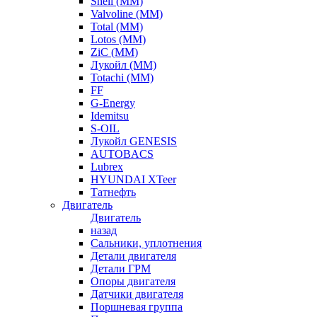
Shell (ММ)
Valvoline (ММ)
Total (ММ)
Lotos (ММ)
ZiC (ММ)
Лукойл (ММ)
Totachi (MM)
FF
G-Energy
Idemitsu
S-OIL
Лукойл GENESIS
AUTOBACS
Lubrex
HYUNDAI XTeer
Татнефть
Двигатель
Двигатель
назад
Сальники, уплотнения
Детали двигателя
Детали ГРМ
Опоры двигателя
Датчики двигателя
Поршневая группа