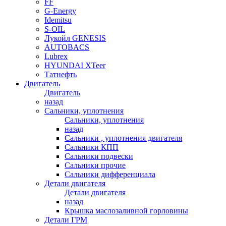
FF
G-Energy
Idemitsu
S-OIL
Лукойл GENESIS
AUTOBACS
Lubrex
HYUNDAI XTeer
Татнефть
Двигатель
Двигатель
назад
Сальники, уплотнения
Сальники, уплотнения
назад
Сальники , уплотнения двигателя
Сальники КПП
Сальники подвески
Сальники прочие
Сальники дифференциала
Детали двигателя
Детали двигателя
назад
Крышка маслозаливной горловины
Детали ГРМ