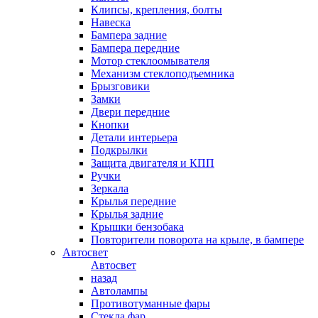
Клипсы, крепления, болты
Навеска
Бампера задние
Бампера передние
Мотор стеклоомывателя
Механизм стеклоподъемника
Брызговики
Замки
Двери передние
Кнопки
Детали интерьера
Подкрылки
Защита двигателя и КПП
Ручки
Зеркала
Крылья передние
Крылья задние
Крышки бензобака
Повторители поворота на крыле, в бампере
Автосвет
Автосвет
назад
Автолампы
Противотуманные фары
Стекла фар