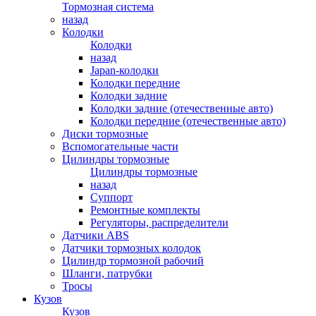
Тормозная система
назад
Колодки
Колодки
назад
Japan-колодки
Колодки передние
Колодки задние
Колодки задние (отечественные авто)
Колодки передние (отечественные авто)
Диски тормозные
Вспомогательные части
Цилиндры тормозные
Цилиндры тормозные
назад
Суппорт
Ремонтные комплекты
Регуляторы, распределители
Датчики ABS
Датчики тормозных колодок
Цилиндр тормозной рабочий
Шланги, патрубки
Тросы
Кузов
Кузов