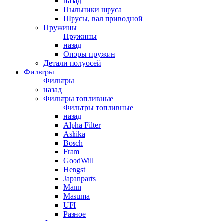
назад
Пыльники шруса
Шрусы, вал приводной
Пружины
Пружины
назад
Опоры пружин
Детали полуосей
Фильтры
Фильтры
назад
Фильтры топливные
Фильтры топливные
назад
Alpha Filter
Ashika
Bosch
Fram
GoodWill
Hengst
Japanparts
Mann
Masuma
UFI
Разное