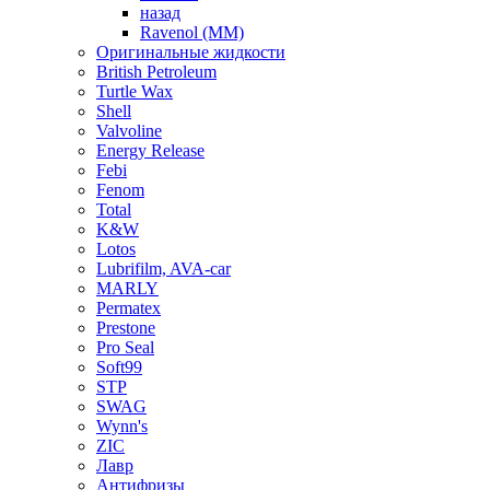
назад
Ravenol (ММ)
Оригинальные жидкости
British Petroleum
Turtle Wax
Shell
Valvoline
Energy Release
Febi
Fenom
Total
K&W
Lotos
Lubrifilm, AVA-car
MARLY
Permatex
Prestone
Pro Seal
Soft99
STP
SWAG
Wynn's
ZIC
Лавр
Антифризы