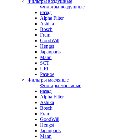
Фильтры воздушные
Фильтры воздушные
назад
Alpha Filter
Ashika
Bosch
Fram
GoodWill
Hengst
Japanparts
Mann
SCT
UFI
Разное
Фильтры масляные
Фильтры масляные
назад
Alpha Filter
Ashika
Bosch
Fram
GoodWill
Hengst
Japanparts
Mann