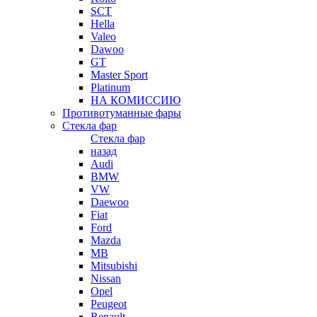
SCT
Hella
Valeo
Dawoo
GT
Master Sport
Platinum
НА КОМИССИЮ
Противотуманные фары
Стекла фар
Стекла фар
назад
Audi
BMW
VW
Daewoo
Fiat
Ford
Mazda
MB
Mitsubishi
Nissan
Opel
Peugeot
Renault