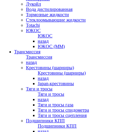
Лукойл
Вода дистилированная
Тормозные жидкости
Стеклоомывающие жидкости
Totachi
ЮКОС
ЮКОС
назад
ЮКОС (ММ)
Трансмиссия
Трансмиссия
назад
Крестовины (шарниры)
Крестовины (шарниры)
назад
Japan-крестовины
Тяги и тросы
Тяги и тросы
назад
Тяги и тросы газа
Тяги и тросы спидометра
Тяги и тросы сцепления
Подшипники КПП
Подшипники КПП
назад