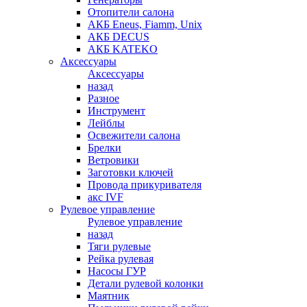
Отопители салона
АКБ Eneus, Fiamm, Unix
АКБ DECUS
АКБ KATEKO
Аксессуары
Аксессуары
назад
Разное
Инструмент
Лейблы
Освежители салона
Брелки
Ветровики
Заготовки ключей
Провода прикуривателя
акс IVF
Рулевое управление
Рулевое управление
назад
Тяги рулевые
Рейка рулевая
Насосы ГУР
Детали рулевой колонки
Маятник