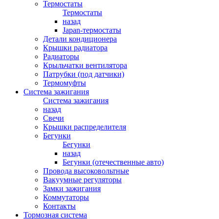
Термостаты
Термостаты
назад
Japan-термостаты
Детали кондиционера
Крышки радиатора
Радиаторы
Крыльчатки вентилятора
Патрубки (под датчики)
Термомуфты
Система зажигания
Система зажигания
назад
Свечи
Крышки распределителя
Бегунки
Бегунки
назад
Бегунки (отечественные авто)
Провода высоковольтные
Вакуумные регуляторы
Замки зажигания
Коммутаторы
Контакты
Тормозная система