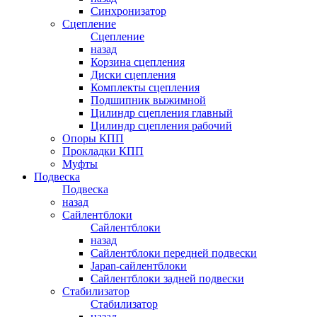
Синхронизатор
Сцепление
Сцепление
назад
Корзина сцепления
Диски сцепления
Комплекты сцепления
Подшипник выжимной
Цилиндр сцепления главный
Цилиндр сцепления рабочий
Опоры КПП
Прокладки КПП
Муфты
Подвеска
Подвеска
назад
Сайлентблоки
Сайлентблоки
назад
Сайлентблоки передней подвески
Japan-сайлентблоки
Сайлентблоки задней подвески
Стабилизатор
Стабилизатор
назад