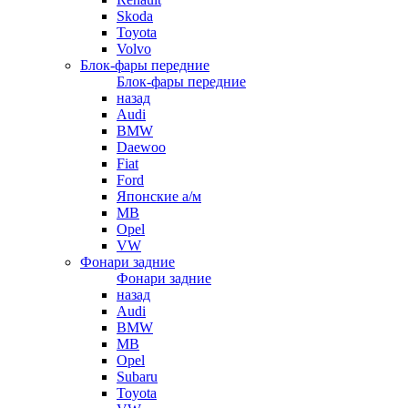
Skoda
Toyota
Volvo
Блок-фары передние
Блок-фары передние
назад
Audi
BMW
Daewoo
Fiat
Ford
Японские а/м
MB
Opel
VW
Фонари задние
Фонари задние
назад
Audi
BMW
MB
Opel
Subaru
Toyota