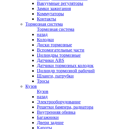
Вакуумные регуляторы
Замки зажигания
Коммутаторы
Контакты
Тормозная система
Тормозная система
назад
Колодки
Диски тормозные
Вспомогательные части
Цилиндры тормозные
Датчики ABS
Датчики тормозных колодок
Цилиндр тормозной рабочий
Шланги, патрубки
Тросы
Кузов
Кузов
назад
Электрооборудование
Решетки бампера, радиатора
Внутренняя обивка
Багажники
Двери задние
Капоты