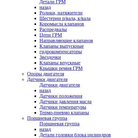
Детали ГРМ
назад
Ролики, натяжители
Шестерни р/вала, к/вала
Коромысла клапанов
Распредвалы
Цепи ГРМ
Направляющие клапанов
Клапаны выпускные
гидрокомпенсаторы
Звездочки
Клапаны впускные
Крышки ремня ГРМ
Опоры двигателя
Датчики двигателя
Датчики двигателя
назад
Датчики положения
Датчики давления масла
Датчики температуры
Термо-пневмо клапаны
Поршневая группа
Поршневая группа
назад
Детали головки блока цилиндров