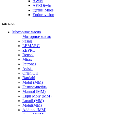
AWM
AEROtwin
щетки Miles
Endurovision
каталог
Моторное масло
Моторное масло
назад
LEMARC
ZEPRO
Repsol
Mirax
Petronas
Avista
Orlen Oil
Bardahl
Mobil (ММ)
Газпромнефть
Mannol (ММ)
Liqui Moly (ММ)
Luxoil (ММ)
Motul(ММ)
Addinol (ММ)