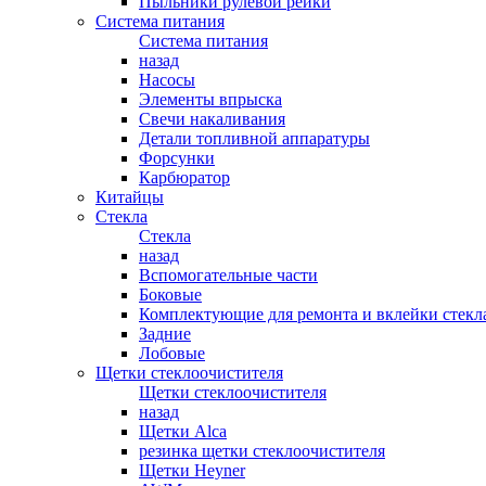
Пыльники рулевой рейки
Система питания
Система питания
назад
Насосы
Элементы впрыска
Свечи накаливания
Детали топливной аппаратуры
Форсунки
Карбюратор
Китайцы
Стекла
Стекла
назад
Вспомогательные части
Боковые
Комплектующие для ремонта и вклейки стекл
Задние
Лобовые
Щетки стеклоочистителя
Щетки стеклоочистителя
назад
Щетки Alca
резинка щетки стеклоочистителя
Щетки Heyner