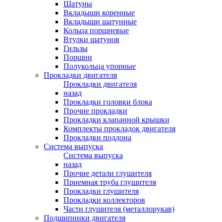
Шатуны
Вкладыши коренные
Вкладыши шатунные
Кольца поршневые
Втулки шатунов
Гильзы
Поршни
Полукольца упорные
Прокладки двигателя
Прокладки двигателя
назад
Прокладки головки блока
Прочие прокладки
Прокладки клапанной крышки
Комплекты прокладок двигателя
Прокладки поддона
Система выпуска
Система выпуска
назад
Прочие детали глушителя
Приемная труба глушителя
Прокладки глушителя
Прокладки коллекторов
Части глушителя (металлорукав)
Подшипники двигателя