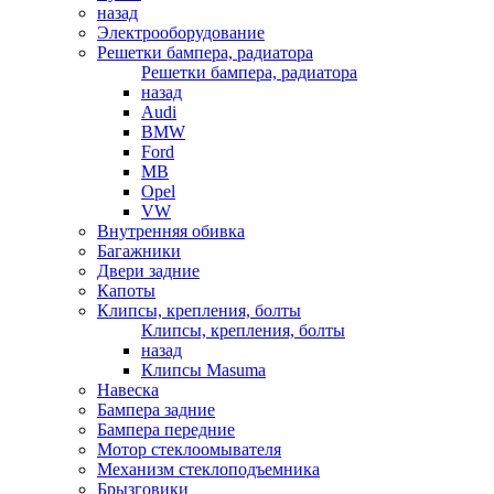
назад
Электрооборудование
Решетки бампера, радиатора
Решетки бампера, радиатора
назад
Audi
BMW
Ford
MB
Opel
VW
Внутренняя обивка
Багажники
Двери задние
Капоты
Клипсы, крепления, болты
Клипсы, крепления, болты
назад
Клипсы Masuma
Навеска
Бампера задние
Бампера передние
Мотор стеклоомывателя
Механизм стеклоподъемника
Брызговики