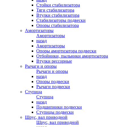
Стойки стабилизатора
Тяги стабилизатора
Втулки стабилизатора
Стабилизаторы подвески
Опоры стабилизатора
Амортизаторы
Амортизаторы
назад
Амортизаторы
Опоры амортизатора подвески
Отбойники, пыльники амортизатора
Втулки рессорные
Рычаги и опоры
Рычаги и опоры
назад
Опоры подвески
Рычаги подвески
Ступица
Ступица
назад
Подшипники подвески
Ступицы подвески
Шрус, вал приводной
Шрус, вал приводной