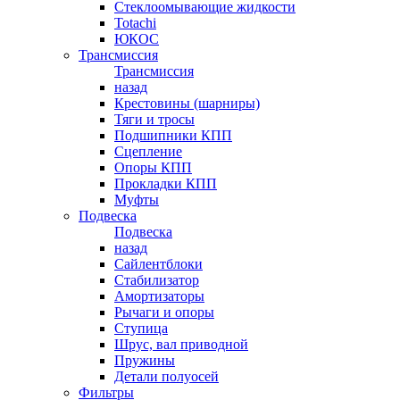
Стеклоомывающие жидкости
Totachi
ЮКОС
Трансмиссия
Трансмиссия
назад
Крестовины (шарниры)
Тяги и тросы
Подшипники КПП
Сцепление
Опоры КПП
Прокладки КПП
Муфты
Подвеска
Подвеска
назад
Сайлентблоки
Стабилизатор
Амортизаторы
Рычаги и опоры
Ступица
Шрус, вал приводной
Пружины
Детали полуосей
Фильтры