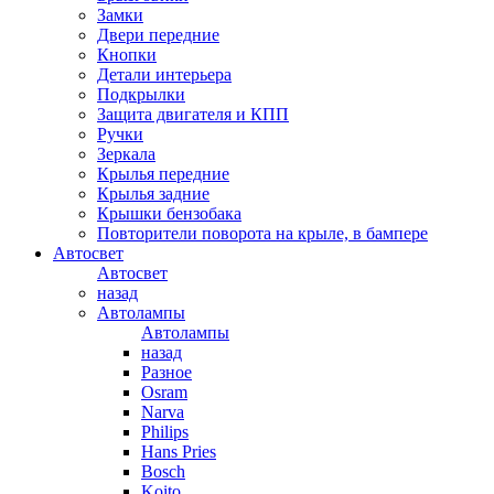
Замки
Двери передние
Кнопки
Детали интерьера
Подкрылки
Защита двигателя и КПП
Ручки
Зеркала
Крылья передние
Крылья задние
Крышки бензобака
Повторители поворота на крыле, в бампере
Автосвет
Автосвет
назад
Автолампы
Автолампы
назад
Разное
Osram
Narva
Philips
Hans Pries
Bosch
Koito