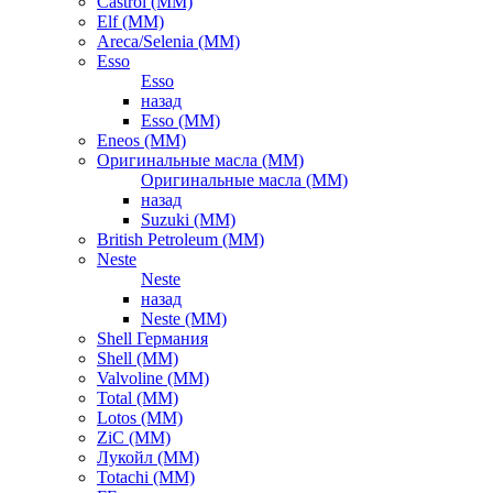
Castrol (ММ)
Elf (ММ)
Areca/Selenia (ММ)
Esso
Esso
назад
Esso (ММ)
Eneos (ММ)
Оригинальные масла (ММ)
Оригинальные масла (ММ)
назад
Suzuki (ММ)
British Petroleum (ММ)
Neste
Neste
назад
Neste (ММ)
Shell Германия
Shell (ММ)
Valvoline (ММ)
Total (ММ)
Lotos (ММ)
ZiC (ММ)
Лукойл (ММ)
Totachi (MM)