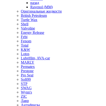
назад
Ravenol (ММ)
Оригинальные жидкости
British Petroleum
Turtle Wax
Shell
Valvoline
Energy Release
Febi
Fenom
Total
K&W
Lotos
Lubrifilm, AVA-car
MARLY
Permatex
Prestone
Pro Seal
Soft99
STP
SWAG
Wynn's
ZIC
Лавр
Антифризы