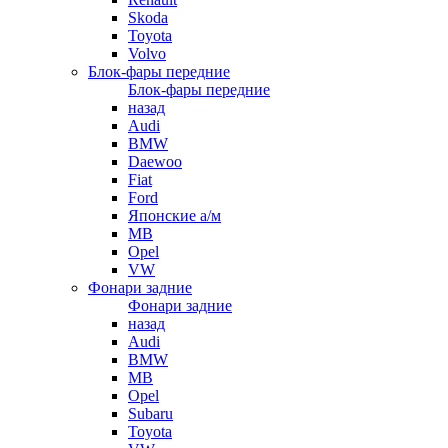
Skoda
Toyota
Volvo
Блок-фары передние
Блок-фары передние
назад
Audi
BMW
Daewoo
Fiat
Ford
Японские а/м
MB
Opel
VW
Фонари задние
Фонари задние
назад
Audi
BMW
MB
Opel
Subaru
Toyota