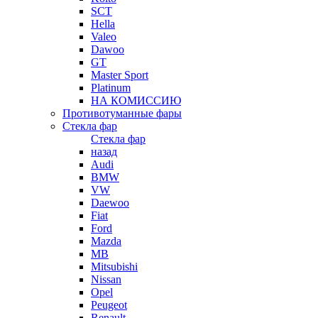
SCT
Hella
Valeo
Dawoo
GT
Master Sport
Platinum
НА КОМИССИЮ
Противотуманные фары
Стекла фар
Стекла фар
назад
Audi
BMW
VW
Daewoo
Fiat
Ford
Mazda
MB
Mitsubishi
Nissan
Opel
Peugeot
Renault