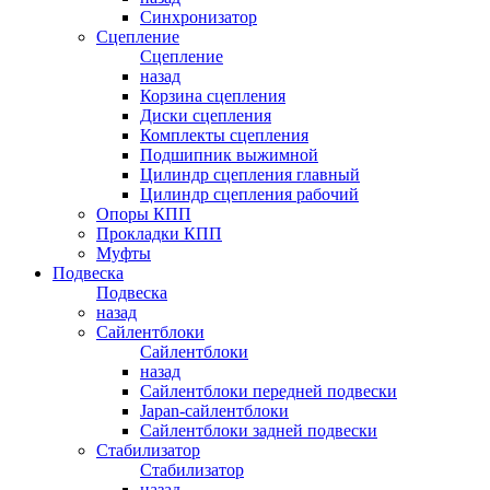
Синхронизатор
Сцепление
Сцепление
назад
Корзина сцепления
Диски сцепления
Комплекты сцепления
Подшипник выжимной
Цилиндр сцепления главный
Цилиндр сцепления рабочий
Опоры КПП
Прокладки КПП
Муфты
Подвеска
Подвеска
назад
Сайлентблоки
Сайлентблоки
назад
Сайлентблоки передней подвески
Japan-сайлентблоки
Сайлентблоки задней подвески
Стабилизатор
Стабилизатор
назад