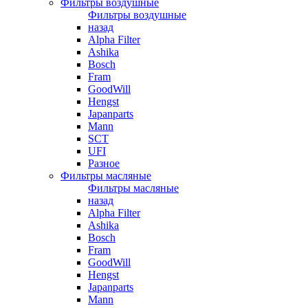
Фильтры воздушные
Фильтры воздушные
назад
Alpha Filter
Ashika
Bosch
Fram
GoodWill
Hengst
Japanparts
Mann
SCT
UFI
Разное
Фильтры масляные
Фильтры масляные
назад
Alpha Filter
Ashika
Bosch
Fram
GoodWill
Hengst
Japanparts
Mann