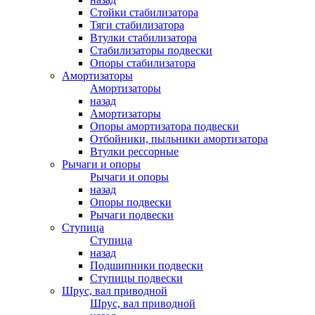
Стойки стабилизатора
Тяги стабилизатора
Втулки стабилизатора
Стабилизаторы подвески
Опоры стабилизатора
Амортизаторы
Амортизаторы
назад
Амортизаторы
Опоры амортизатора подвески
Отбойники, пыльники амортизатора
Втулки рессорные
Рычаги и опоры
Рычаги и опоры
назад
Опоры подвески
Рычаги подвески
Ступица
Ступица
назад
Подшипники подвески
Ступицы подвески
Шрус, вал приводной
Шрус, вал приводной