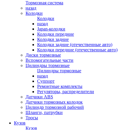
Тормозная система
назад
Колодки
Колодки
назад
Japan-колодки
Колодки передние
Колодки задние
Колодки задние (отечественные авто)
Колодки передние (отечественные авто)
Диски тормозные
Вспомогательные части
Цилиндры тормозные
Цилиндры тормозные
назад
Суппорт
Ремонтные комплекты
Регуляторы, распределители
Датчики ABS
Датчики тормозных колодок
Цилиндр тормозной рабочий
Шланги, патрубки
Тросы
Кузов
Кузов