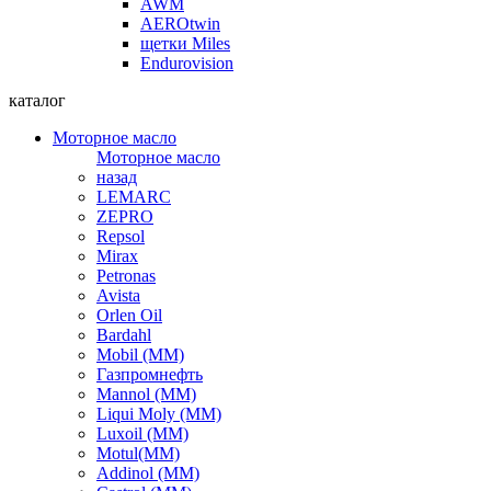
AWM
AEROtwin
щетки Miles
Endurovision
каталог
Моторное масло
Моторное масло
назад
LEMARC
ZEPRO
Repsol
Mirax
Petronas
Avista
Orlen Oil
Bardahl
Mobil (ММ)
Газпромнефть
Mannol (ММ)
Liqui Moly (ММ)
Luxoil (ММ)
Motul(ММ)
Addinol (ММ)