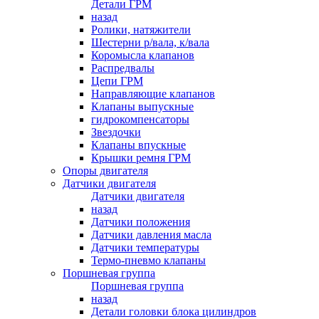
Детали ГРМ
назад
Ролики, натяжители
Шестерни р/вала, к/вала
Коромысла клапанов
Распредвалы
Цепи ГРМ
Направляющие клапанов
Клапаны выпускные
гидрокомпенсаторы
Звездочки
Клапаны впускные
Крышки ремня ГРМ
Опоры двигателя
Датчики двигателя
Датчики двигателя
назад
Датчики положения
Датчики давления масла
Датчики температуры
Термо-пневмо клапаны
Поршневая группа
Поршневая группа
назад
Детали головки блока цилиндров