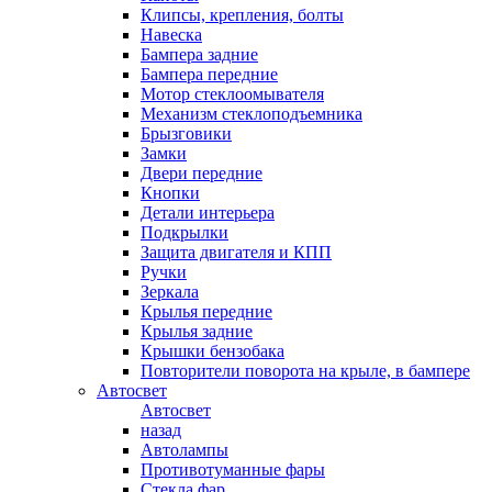
Клипсы, крепления, болты
Навеска
Бампера задние
Бампера передние
Мотор стеклоомывателя
Механизм стеклоподъемника
Брызговики
Замки
Двери передние
Кнопки
Детали интерьера
Подкрылки
Защита двигателя и КПП
Ручки
Зеркала
Крылья передние
Крылья задние
Крышки бензобака
Повторители поворота на крыле, в бампере
Автосвет
Автосвет
назад
Автолампы
Противотуманные фары
Стекла фар