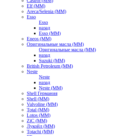
Castrol (ММ)
Elf (ММ)
Areca/Selenia (ММ)
Esso
Esso
назад
Esso (ММ)
Eneos (ММ)
Оригинальные масла (ММ)
Оригинальные масла (ММ)
назад
Suzuki (ММ)
British Petroleum (ММ)
Neste
Neste
назад
Neste (ММ)
Shell Германия
Shell (ММ)
Valvoline (ММ)
Total (ММ)
Lotos (ММ)
ZiC (ММ)
Лукойл (ММ)
Totachi (MM)