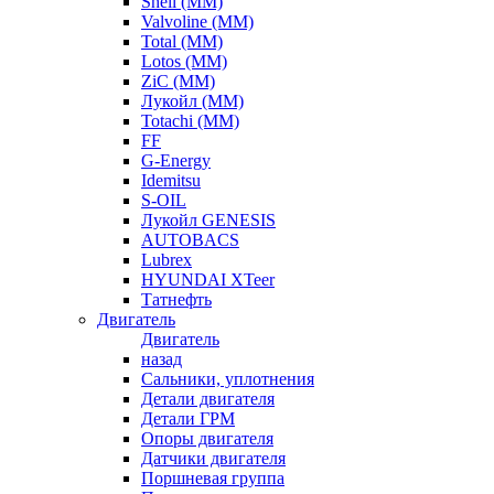
Shell (ММ)
Valvoline (ММ)
Total (ММ)
Lotos (ММ)
ZiC (ММ)
Лукойл (ММ)
Totachi (MM)
FF
G-Energy
Idemitsu
S-OIL
Лукойл GENESIS
AUTOBACS
Lubrex
HYUNDAI XTeer
Татнефть
Двигатель
Двигатель
назад
Сальники, уплотнения
Детали двигателя
Детали ГРМ
Опоры двигателя
Датчики двигателя
Поршневая группа