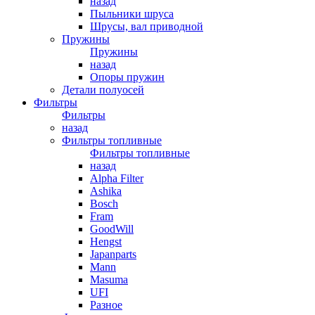
назад
Пыльники шруса
Шрусы, вал приводной
Пружины
Пружины
назад
Опоры пружин
Детали полуосей
Фильтры
Фильтры
назад
Фильтры топливные
Фильтры топливные
назад
Alpha Filter
Ashika
Bosch
Fram
GoodWill
Hengst
Japanparts
Mann
Masuma
UFI
Разное