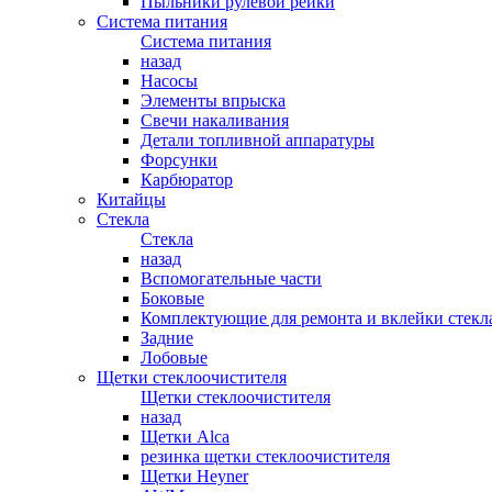
Пыльники рулевой рейки
Система питания
Система питания
назад
Насосы
Элементы впрыска
Свечи накаливания
Детали топливной аппаратуры
Форсунки
Карбюратор
Китайцы
Стекла
Стекла
назад
Вспомогательные части
Боковые
Комплектующие для ремонта и вклейки стекл
Задние
Лобовые
Щетки стеклоочистителя
Щетки стеклоочистителя
назад
Щетки Alca
резинка щетки стеклоочистителя
Щетки Heyner