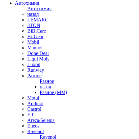
Автохимия
Автохимия
назад
LEMARC
3TON
BiBiCare
Hi-Gear
Mobil
Mannol
Done Deal
Liqui Moly
Luxoil
Runway
Разное
Разное
назад
Разное (ММ)
Motul
Addinol
Castrol
Elf
Areca/Selenia
Eneos
Ravenol
Ravenol