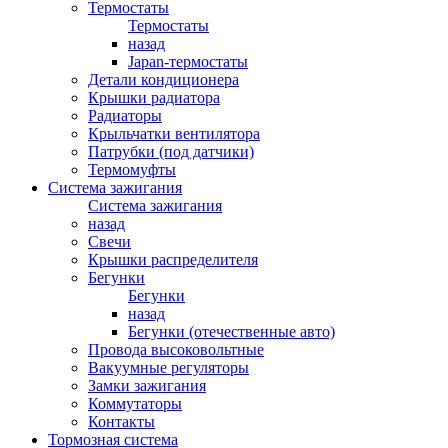
Термостаты
Термостаты
назад
Japan-термостаты
Детали кондиционера
Крышки радиатора
Радиаторы
Крыльчатки вентилятора
Патрубки (под датчики)
Термомуфты
Система зажигания
Система зажигания
назад
Свечи
Крышки распределителя
Бегунки
Бегунки
назад
Бегунки (отечественные авто)
Провода высоковольтные
Вакуумные регуляторы
Замки зажигания
Коммутаторы
Контакты
Тормозная система