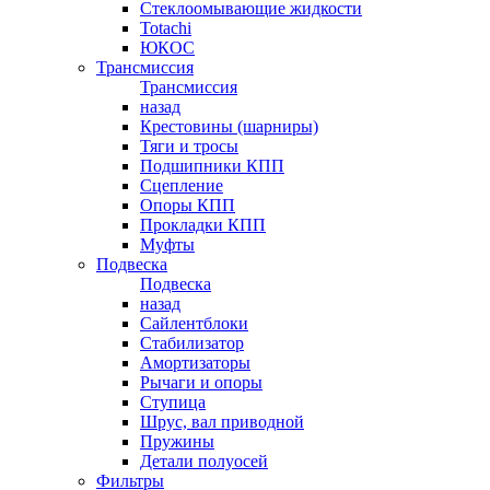
Стеклоомывающие жидкости
Totachi
ЮКОС
Трансмиссия
Трансмиссия
назад
Крестовины (шарниры)
Тяги и тросы
Подшипники КПП
Сцепление
Опоры КПП
Прокладки КПП
Муфты
Подвеска
Подвеска
назад
Сайлентблоки
Стабилизатор
Амортизаторы
Рычаги и опоры
Ступица
Шрус, вал приводной
Пружины
Детали полуосей
Фильтры