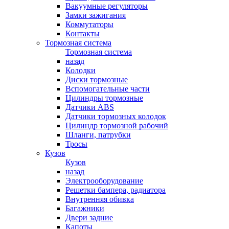
Вакуумные регуляторы
Замки зажигания
Коммутаторы
Контакты
Тормозная система
Тормозная система
назад
Колодки
Диски тормозные
Вспомогательные части
Цилиндры тормозные
Датчики ABS
Датчики тормозных колодок
Цилиндр тормозной рабочий
Шланги, патрубки
Тросы
Кузов
Кузов
назад
Электрооборудование
Решетки бампера, радиатора
Внутренняя обивка
Багажники
Двери задние
Капоты