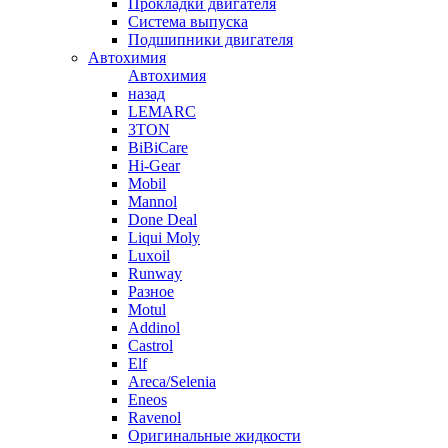
Прокладки двигателя
Система выпуска
Подшипники двигателя
Автохимия
Автохимия
назад
LEMARC
3TON
BiBiCare
Hi-Gear
Mobil
Mannol
Done Deal
Liqui Moly
Luxoil
Runway
Разное
Motul
Addinol
Castrol
Elf
Areca/Selenia
Eneos
Ravenol
Оригинальные жидкости