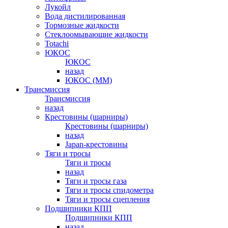
Лукойл
Вода дистилированная
Тормозные жидкости
Стеклоомывающие жидкости
Totachi
ЮКОС
ЮКОС
назад
ЮКОС (ММ)
Трансмиссия
Трансмиссия
назад
Крестовины (шарниры)
Крестовины (шарниры)
назад
Japan-крестовины
Тяги и тросы
Тяги и тросы
назад
Тяги и тросы газа
Тяги и тросы спидометра
Тяги и тросы сцепления
Подшипники КПП
Подшипники КПП
назад