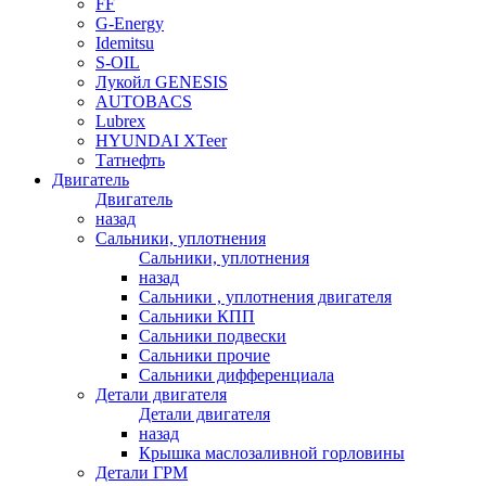
FF
G-Energy
Idemitsu
S-OIL
Лукойл GENESIS
AUTOBACS
Lubrex
HYUNDAI XTeer
Татнефть
Двигатель
Двигатель
назад
Сальники, уплотнения
Сальники, уплотнения
назад
Сальники , уплотнения двигателя
Сальники КПП
Сальники подвески
Сальники прочие
Сальники дифференциала
Детали двигателя
Детали двигателя
назад
Крышка маслозаливной горловины
Детали ГРМ