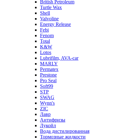
British Petroleum
Turtle Wax
Shell
Valvoline
Energy Release
Febi
Fenom
Total
K&W
Lotos
Lubrifilm, AVA-car
MARLY
Permatex
Prestone
Pro Seal
Soft99
STP
SWAG
Wynn's
ZIC
Лавр
Антифризы
Лукойл
Вода дистилированная
Тормозные жидкости