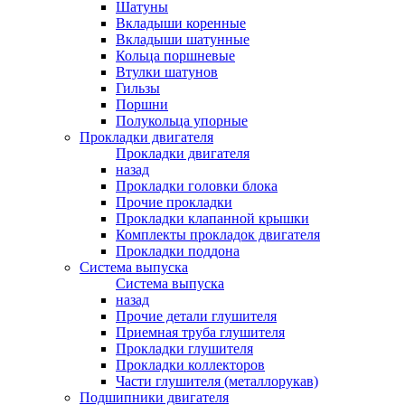
Шатуны
Вкладыши коренные
Вкладыши шатунные
Кольца поршневые
Втулки шатунов
Гильзы
Поршни
Полукольца упорные
Прокладки двигателя
Прокладки двигателя
назад
Прокладки головки блока
Прочие прокладки
Прокладки клапанной крышки
Комплекты прокладок двигателя
Прокладки поддона
Система выпуска
Система выпуска
назад
Прочие детали глушителя
Приемная труба глушителя
Прокладки глушителя
Прокладки коллекторов
Части глушителя (металлорукав)
Подшипники двигателя