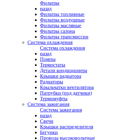
Фильтры
назад
Фильтры топливные
Фильтры воздушные
Фильтры масляные
Фильтры салона
Фильтры трансмиссии
Система охлаждения
Система охлаждения
назад
Помпы
Термостаты
Детали кондиционера
Крышки радиатора
Радиаторы
Крыльчатки вентилятора
Патрубки (под датчики)
Термомуфты
Система зажигания
Система зажигания
назад
Свечи
Крышки распределителя
Бегунки
Провода высоковольтные