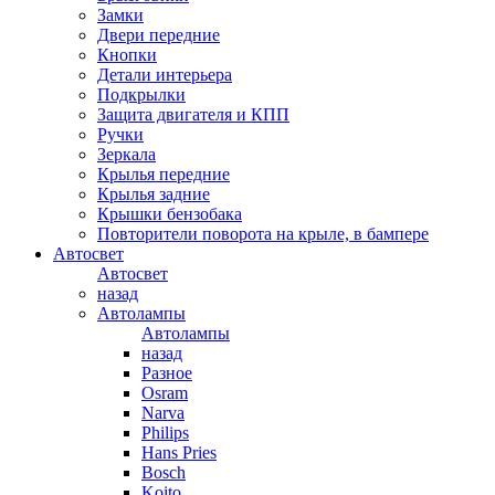
Замки
Двери передние
Кнопки
Детали интерьера
Подкрылки
Защита двигателя и КПП
Ручки
Зеркала
Крылья передние
Крылья задние
Крышки бензобака
Повторители поворота на крыле, в бампере
Автосвет
Автосвет
назад
Автолампы
Автолампы
назад
Разное
Osram
Narva
Philips
Hans Pries
Bosch
Koito