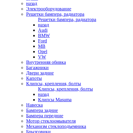
назад
Электрооборудование
Решетки бампера, радиатора
Решетки бампера, радиатора
назад
Audi
BMW
Ford
MB
Opel
VW
Внутренняя обивка
Багажники
Двери задние
Капоты
Клипсы, крепления, болты
Клипсы, крепления, болты
назад
Клипсы Masuma
Навеска
Бампера задние
Бампера передние
Мотор стеклоомывателя
Механизм стеклоподъемника
Брызговики