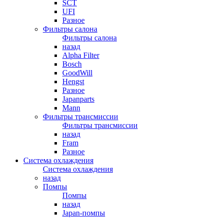
SCT
UFI
Разное
Фильтры салона
Фильтры салона
назад
Alpha Filter
Bosch
GoodWill
Hengst
Разное
Japanparts
Mann
Фильтры трансмиссии
Фильтры трансмиссии
назад
Fram
Разное
Система охлаждения
Система охлаждения
назад
Помпы
Помпы
назад
Japan-помпы