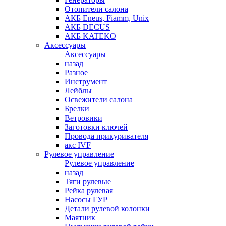
Отопители салона
АКБ Eneus, Fiamm, Unix
АКБ DECUS
АКБ KATEKO
Аксессуары
Аксессуары
назад
Разное
Инструмент
Лейблы
Освежители салона
Брелки
Ветровики
Заготовки ключей
Провода прикуривателя
акс IVF
Рулевое управление
Рулевое управление
назад
Тяги рулевые
Рейка рулевая
Насосы ГУР
Детали рулевой колонки
Маятник