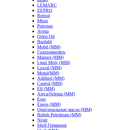
LEMARC
ZEPRO
Repsol
Mirax
Petronas
Avista
Orlen Oil
Bardahl
Mobil (ММ)
Газпромнефть
Mannol (ММ)
Liqui Moly (ММ)
Luxoil (ММ)
Motul(ММ)
Addinol (ММ)
Castrol (ММ)
Elf (ММ)
Areca/Selenia (ММ)
Esso
Eneos (ММ)
Оригинальные масла (ММ)
British Petroleum (ММ)
Neste
Shell Германия