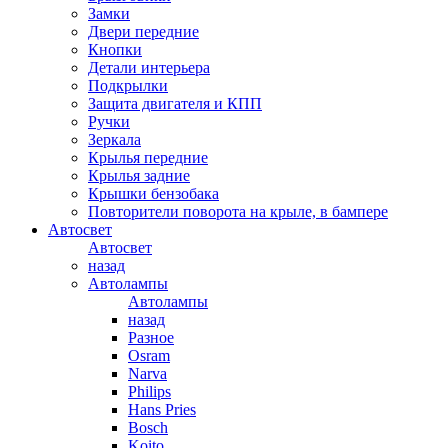
Замки
Двери передние
Кнопки
Детали интерьера
Подкрылки
Защита двигателя и КПП
Ручки
Зеркала
Крылья передние
Крылья задние
Крышки бензобака
Повторители поворота на крыле, в бампере
Автосвет
Автосвет
назад
Автолампы
Автолампы
назад
Разное
Osram
Narva
Philips
Hans Pries
Bosch
Koito