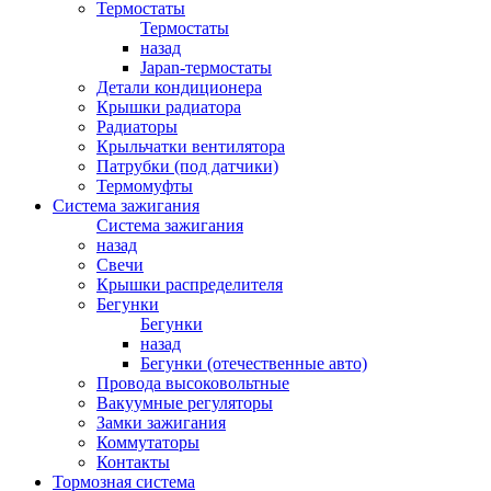
Термостаты
Термостаты
назад
Japan-термостаты
Детали кондиционера
Крышки радиатора
Радиаторы
Крыльчатки вентилятора
Патрубки (под датчики)
Термомуфты
Система зажигания
Система зажигания
назад
Свечи
Крышки распределителя
Бегунки
Бегунки
назад
Бегунки (отечественные авто)
Провода высоковольтные
Вакуумные регуляторы
Замки зажигания
Коммутаторы
Контакты
Тормозная система