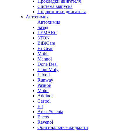
Прокладки двигателя
Система выпуска
Подшипники двигателя
Автохимия
Автохимия
назад
LEMARC
3TON
BiBiCare
Hi-Gear
Mobil
Mannol
Done Deal
Liqui Moly
Luxoil
Runway
Разное
Motul
Addinol
Castrol
Elf
Areca/Selenia
Eneos
Ravenol
Оригинальные жидкости