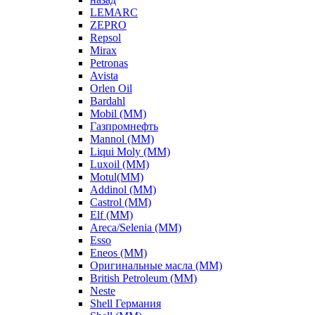
LEMARC
ZEPRO
Repsol
Mirax
Petronas
Avista
Orlen Oil
Bardahl
Mobil (ММ)
Газпромнефть
Mannol (ММ)
Liqui Moly (ММ)
Luxoil (ММ)
Motul(ММ)
Addinol (ММ)
Castrol (ММ)
Elf (ММ)
Areca/Selenia (ММ)
Esso
Eneos (ММ)
Оригинальные масла (ММ)
British Petroleum (ММ)
Neste
Shell Германия