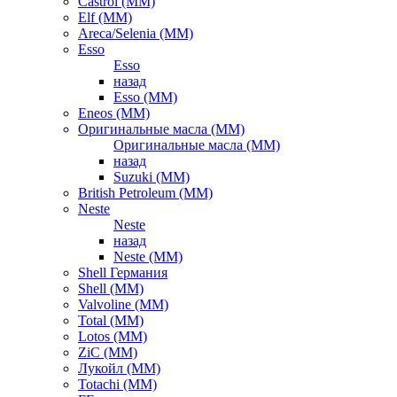
Castrol (ММ)
Elf (ММ)
Areca/Selenia (ММ)
Esso
Esso
назад
Esso (ММ)
Eneos (ММ)
Оригинальные масла (ММ)
Оригинальные масла (ММ)
назад
Suzuki (ММ)
British Petroleum (ММ)
Neste
Neste
назад
Neste (ММ)
Shell Германия
Shell (ММ)
Valvoline (ММ)
Total (ММ)
Lotos (ММ)
ZiC (ММ)
Лукойл (ММ)
Totachi (MM)