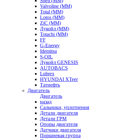
Shell (ММ)
Valvoline (ММ)
Total (ММ)
Lotos (ММ)
ZiC (ММ)
Лукойл (ММ)
Totachi (MM)
FF
G-Energy
Idemitsu
S-OIL
Лукойл GENESIS
AUTOBACS
Lubrex
HYUNDAI XTeer
Татнефть
Двигатель
Двигатель
назад
Сальники, уплотнения
Детали двигателя
Детали ГРМ
Опоры двигателя
Датчики двигателя
Поршневая группа