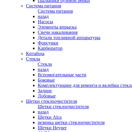
Пыльники рулевой рейки
Система питания
Система питания
назад
Насосы
Элементы впрыска
Свечи накаливания
Детали топливной аппаратуры
Форсунки
Карбюратор
Китайцы
Стекла
Стекла
назад
Вспомогательные части
Боковые
Комплектующие для ремонта и вклейки стекл
Задние
Лобовые
Щетки стеклоочистителя
Щетки стеклоочистителя
назад
Щетки Alca
резинка щетки стеклоочистителя
Щетки Heyner