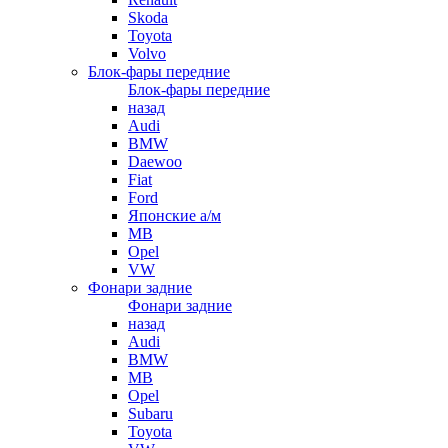
Skoda
Toyota
Volvo
Блок-фары передние
Блок-фары передние
назад
Audi
BMW
Daewoo
Fiat
Ford
Японские а/м
MB
Opel
VW
Фонари задние
Фонари задние
назад
Audi
BMW
MB
Opel
Subaru
Toyota