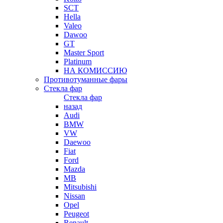
SCT
Hella
Valeo
Dawoo
GT
Master Sport
Platinum
НА КОМИССИЮ
Противотуманные фары
Стекла фар
Стекла фар
назад
Audi
BMW
VW
Daewoo
Fiat
Ford
Mazda
MB
Mitsubishi
Nissan
Opel
Peugeot
Renault