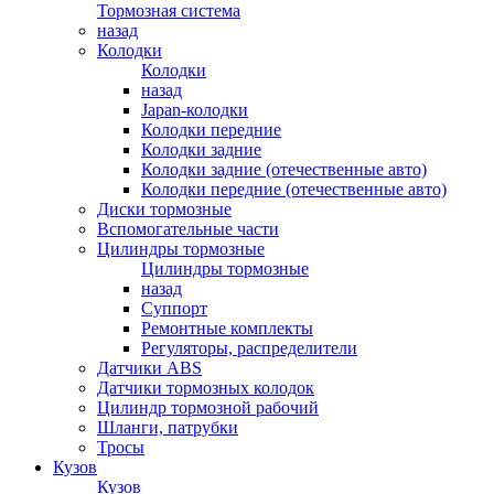
Тормозная система
назад
Колодки
Колодки
назад
Japan-колодки
Колодки передние
Колодки задние
Колодки задние (отечественные авто)
Колодки передние (отечественные авто)
Диски тормозные
Вспомогательные части
Цилиндры тормозные
Цилиндры тормозные
назад
Суппорт
Ремонтные комплекты
Регуляторы, распределители
Датчики ABS
Датчики тормозных колодок
Цилиндр тормозной рабочий
Шланги, патрубки
Тросы
Кузов
Кузов