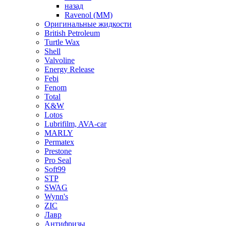
назад
Ravenol (ММ)
Оригинальные жидкости
British Petroleum
Turtle Wax
Shell
Valvoline
Energy Release
Febi
Fenom
Total
K&W
Lotos
Lubrifilm, AVA-car
MARLY
Permatex
Prestone
Pro Seal
Soft99
STP
SWAG
Wynn's
ZIC
Лавр
Антифризы