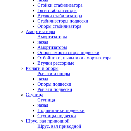
Стойки стабилизатора
Тяги стабилизатора
Втулки стабилизатора
Стабилизаторы подвески
Опоры стабилизатора
Амортизаторы
Амортизаторы
назад
Амортизаторы
Опоры амортизатора подвески
Отбойники, пыльники амортизатора
Втулки рессорные
Рычаги и опоры
Рычаги и опоры
назад
Опоры подвески
Рычаги подвески
Ступица
Ступица
назад
Подшипники подвески
Ступицы подвески
Шрус, вал приводной
Шрус, вал приводной