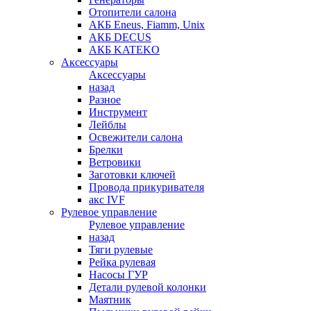
Отопители салона
АКБ Eneus, Fiamm, Unix
АКБ DECUS
АКБ KATEKO
Аксессуары
Аксессуары
назад
Разное
Инструмент
Лейблы
Освежители салона
Брелки
Ветровики
Заготовки ключей
Провода прикуривателя
акс IVF
Рулевое управление
Рулевое управление
назад
Тяги рулевые
Рейка рулевая
Насосы ГУР
Детали рулевой колонки
Маятник