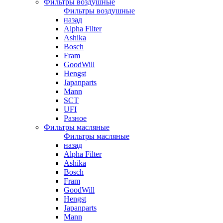
Фильтры воздушные
Фильтры воздушные
назад
Alpha Filter
Ashika
Bosch
Fram
GoodWill
Hengst
Japanparts
Mann
SCT
UFI
Разное
Фильтры масляные
Фильтры масляные
назад
Alpha Filter
Ashika
Bosch
Fram
GoodWill
Hengst
Japanparts
Mann