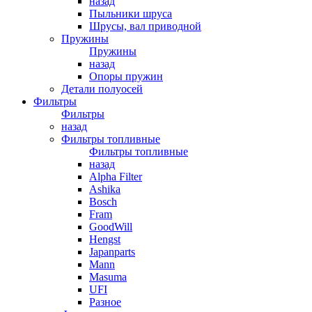
назад
Пыльники шруса
Шрусы, вал приводной
Пружины
Пружины
назад
Опоры пружин
Детали полуосей
Фильтры
Фильтры
назад
Фильтры топливные
Фильтры топливные
назад
Alpha Filter
Ashika
Bosch
Fram
GoodWill
Hengst
Japanparts
Mann
Masuma
UFI
Разное