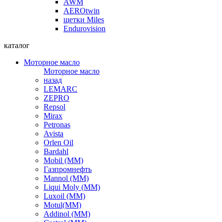
AWM
AEROtwin
щетки Miles
Endurovision
каталог
Моторное масло
Моторное масло
назад
LEMARC
ZEPRO
Repsol
Mirax
Petronas
Avista
Orlen Oil
Bardahl
Mobil (ММ)
Газпромнефть
Mannol (ММ)
Liqui Moly (ММ)
Luxoil (ММ)
Motul(ММ)
Addinol (ММ)