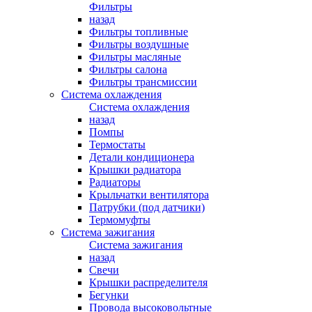
Фильтры
назад
Фильтры топливные
Фильтры воздушные
Фильтры масляные
Фильтры салона
Фильтры трансмиссии
Система охлаждения
Система охлаждения
назад
Помпы
Термостаты
Детали кондиционера
Крышки радиатора
Радиаторы
Крыльчатки вентилятора
Патрубки (под датчики)
Термомуфты
Система зажигания
Система зажигания
назад
Свечи
Крышки распределителя
Бегунки
Провода высоковольтные