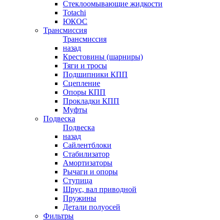
Стеклоомывающие жидкости
Totachi
ЮКОС
Трансмиссия
Трансмиссия
назад
Крестовины (шарниры)
Тяги и тросы
Подшипники КПП
Сцепление
Опоры КПП
Прокладки КПП
Муфты
Подвеска
Подвеска
назад
Сайлентблоки
Стабилизатор
Амортизаторы
Рычаги и опоры
Ступица
Шрус, вал приводной
Пружины
Детали полуосей
Фильтры