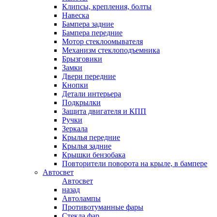
Клипсы, крепления, болты
Навеска
Бампера задние
Бампера передние
Мотор стеклоомывателя
Механизм стеклоподъемника
Брызговики
Замки
Двери передние
Кнопки
Детали интерьера
Подкрылки
Защита двигателя и КПП
Ручки
Зеркала
Крылья передние
Крылья задние
Крышки бензобака
Повторители поворота на крыле, в бампере
Автосвет
Автосвет
назад
Автолампы
Противотуманные фары
Стекла фар