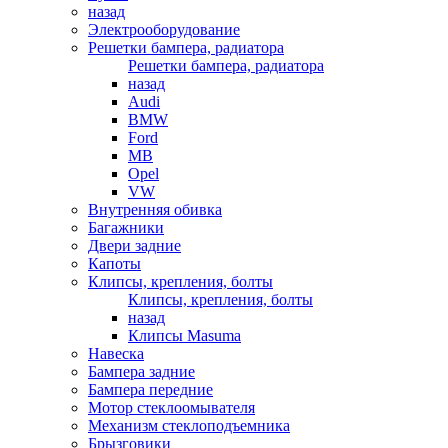
назад
Электрооборудование
Решетки бампера, радиатора
Решетки бампера, радиатора
назад
Audi
BMW
Ford
MB
Opel
VW
Внутренняя обивка
Багажники
Двери задние
Капоты
Клипсы, крепления, болты
Клипсы, крепления, болты
назад
Клипсы Masuma
Навеска
Бампера задние
Бампера передние
Мотор стеклоомывателя
Механизм стеклоподъемника
Брызговики