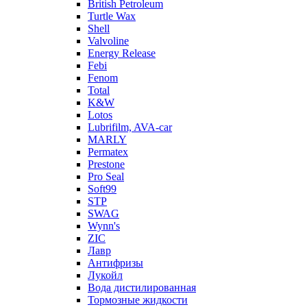
British Petroleum
Turtle Wax
Shell
Valvoline
Energy Release
Febi
Fenom
Total
K&W
Lotos
Lubrifilm, AVA-car
MARLY
Permatex
Prestone
Pro Seal
Soft99
STP
SWAG
Wynn's
ZIC
Лавр
Антифризы
Лукойл
Вода дистилированная
Тормозные жидкости