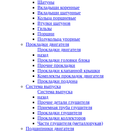
Шатуны
Вкладыши коренные
Вкладыши шатунные
Кольца поршневые
Втулки шатунов
Гильзы
Поршни
Полукольца упорные
Прокладки двигателя
Прокладки двигателя
назад
Прокладки головки блока
Прочие прокладки
Прокладки клапанной крышки
Комплекты прокладок двигателя
Прокладки поддона
Система выпуска
Система выпуска
назад
Прочие детали глушителя
Приемная труба глушителя
Прокладки глушителя
Прокладки коллекторов
Части глушителя (металлорукав)
Подшипники двигателя