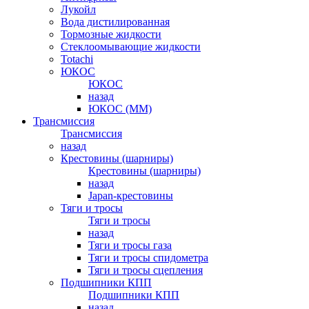
Лукойл
Вода дистилированная
Тормозные жидкости
Стеклоомывающие жидкости
Totachi
ЮКОС
ЮКОС
назад
ЮКОС (ММ)
Трансмиссия
Трансмиссия
назад
Крестовины (шарниры)
Крестовины (шарниры)
назад
Japan-крестовины
Тяги и тросы
Тяги и тросы
назад
Тяги и тросы газа
Тяги и тросы спидометра
Тяги и тросы сцепления
Подшипники КПП
Подшипники КПП
назад