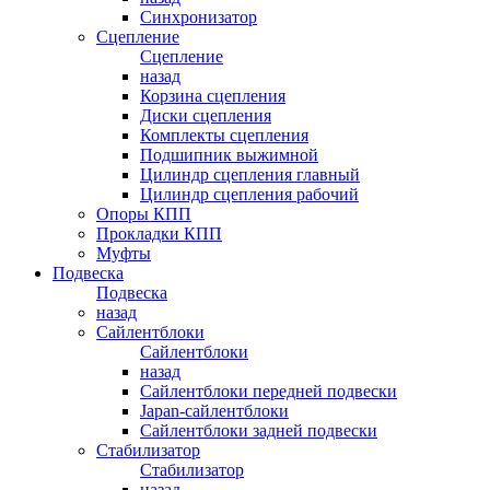
Синхронизатор
Сцепление
Сцепление
назад
Корзина сцепления
Диски сцепления
Комплекты сцепления
Подшипник выжимной
Цилиндр сцепления главный
Цилиндр сцепления рабочий
Опоры КПП
Прокладки КПП
Муфты
Подвеска
Подвеска
назад
Сайлентблоки
Сайлентблоки
назад
Сайлентблоки передней подвески
Japan-сайлентблоки
Сайлентблоки задней подвески
Стабилизатор
Стабилизатор
назад