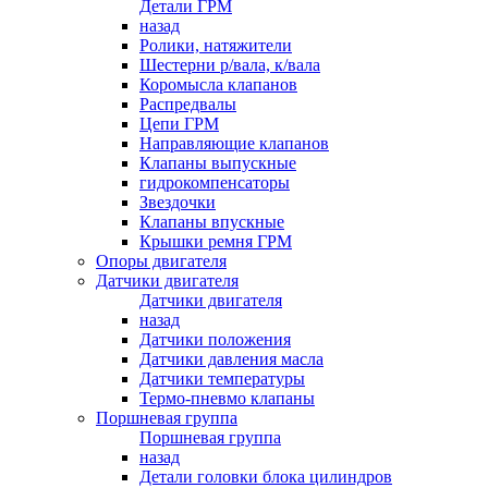
Детали ГРМ
назад
Ролики, натяжители
Шестерни р/вала, к/вала
Коромысла клапанов
Распредвалы
Цепи ГРМ
Направляющие клапанов
Клапаны выпускные
гидрокомпенсаторы
Звездочки
Клапаны впускные
Крышки ремня ГРМ
Опоры двигателя
Датчики двигателя
Датчики двигателя
назад
Датчики положения
Датчики давления масла
Датчики температуры
Термо-пневмо клапаны
Поршневая группа
Поршневая группа
назад
Детали головки блока цилиндров