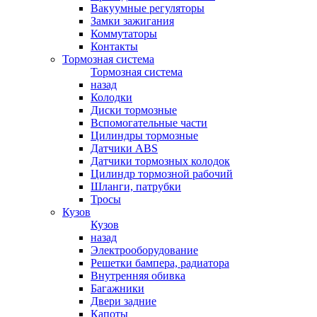
Вакуумные регуляторы
Замки зажигания
Коммутаторы
Контакты
Тормозная система
Тормозная система
назад
Колодки
Диски тормозные
Вспомогательные части
Цилиндры тормозные
Датчики ABS
Датчики тормозных колодок
Цилиндр тормозной рабочий
Шланги, патрубки
Тросы
Кузов
Кузов
назад
Электрооборудование
Решетки бампера, радиатора
Внутренняя обивка
Багажники
Двери задние
Капоты