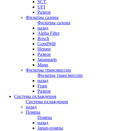
SCT
UFI
Разное
Фильтры салона
Фильтры салона
назад
Alpha Filter
Bosch
GoodWill
Hengst
Разное
Japanparts
Mann
Фильтры трансмиссии
Фильтры трансмиссии
назад
Fram
Разное
Система охлаждения
Система охлаждения
назад
Помпы
Помпы
назад
Japan-помпы