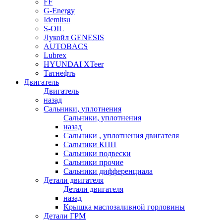
FF
G-Energy
Idemitsu
S-OIL
Лукойл GENESIS
AUTOBACS
Lubrex
HYUNDAI XTeer
Татнефть
Двигатель
Двигатель
назад
Сальники, уплотнения
Сальники, уплотнения
назад
Сальники , уплотнения двигателя
Сальники КПП
Сальники подвески
Сальники прочие
Сальники дифференциала
Детали двигателя
Детали двигателя
назад
Крышка маслозаливной горловины
Детали ГРМ