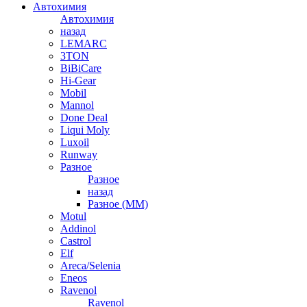
Автохимия
Автохимия
назад
LEMARC
3TON
BiBiCare
Hi-Gear
Mobil
Mannol
Done Deal
Liqui Moly
Luxoil
Runway
Разное
Разное
назад
Разное (ММ)
Motul
Addinol
Castrol
Elf
Areca/Selenia
Eneos
Ravenol
Ravenol