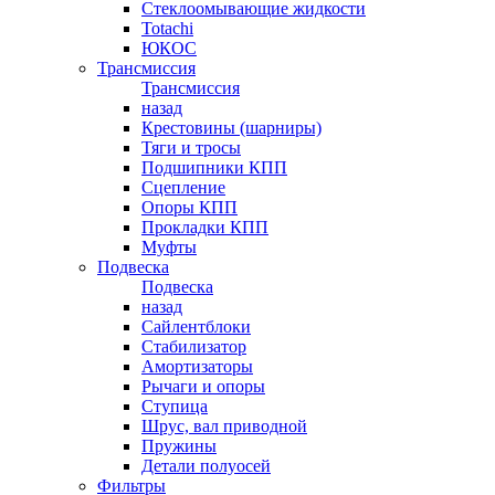
Стеклоомывающие жидкости
Totachi
ЮКОС
Трансмиссия
Трансмиссия
назад
Крестовины (шарниры)
Тяги и тросы
Подшипники КПП
Сцепление
Опоры КПП
Прокладки КПП
Муфты
Подвеска
Подвеска
назад
Сайлентблоки
Стабилизатор
Амортизаторы
Рычаги и опоры
Ступица
Шрус, вал приводной
Пружины
Детали полуосей
Фильтры