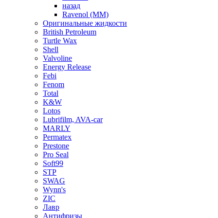
назад
Ravenol (ММ)
Оригинальные жидкости
British Petroleum
Turtle Wax
Shell
Valvoline
Energy Release
Febi
Fenom
Total
K&W
Lotos
Lubrifilm, AVA-car
MARLY
Permatex
Prestone
Pro Seal
Soft99
STP
SWAG
Wynn's
ZIC
Лавр
Антифризы