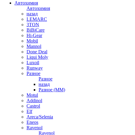
Автохимия
Автохимия
назад
LEMARC
3TON
BiBiCare
Hi-Gear
Mobil
Mannol
Done Deal
Liqui Moly
Luxoil
Runway
Разное
Разное
назад
Разное (ММ)
Motul
Addinol
Castrol
Elf
Areca/Selenia
Eneos
Ravenol
Ravenol