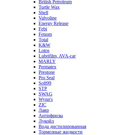
British Petroleum
Turtle Wax
Shell
Valvoline
Energy Release
Febi
Fenom
Total
K&W
Lotos
Lubrifilm, AVA-car
MARLY
Permatex
Prestone
Pro Seal
Soft99
STP
SWAG
Wynn's
ZIC
Лавр
Антифризы
Лукойл
Вода дистилированная
Тормозные жидкости