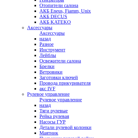
Отопители салона
АКБ Eneus, Fiamm, Unix
АКБ DECUS
АКБ KATEKO
Аксессуары
Аксессуары
назад
Разное
Инструмент
Лейблы
Освежители салона
Брелки
Ветровики
Заготовки ключей
Провода прикуривателя
акс IVF
Рулевое управление
Рулевое управление
назад
Тяги рулевые
Рейка рулевая
Насосы ГУР
Детали рулевой колонки
Маятник