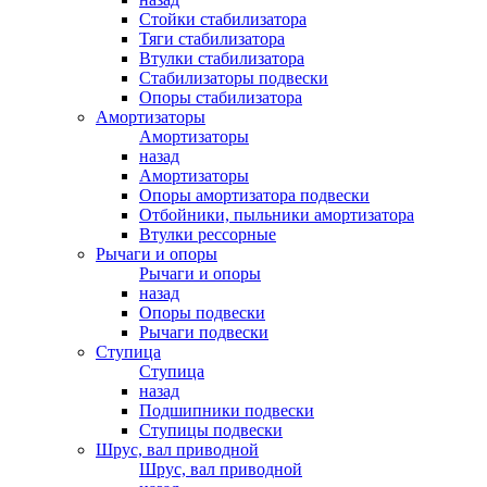
Стойки стабилизатора
Тяги стабилизатора
Втулки стабилизатора
Стабилизаторы подвески
Опоры стабилизатора
Амортизаторы
Амортизаторы
назад
Амортизаторы
Опоры амортизатора подвески
Отбойники, пыльники амортизатора
Втулки рессорные
Рычаги и опоры
Рычаги и опоры
назад
Опоры подвески
Рычаги подвески
Ступица
Ступица
назад
Подшипники подвески
Ступицы подвески
Шрус, вал приводной
Шрус, вал приводной