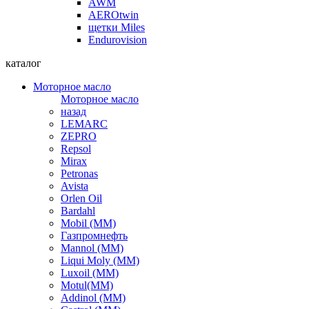
AWM
AEROtwin
щетки Miles
Endurovision
каталог
Моторное масло
Моторное масло
назад
LEMARC
ZEPRO
Repsol
Mirax
Petronas
Avista
Orlen Oil
Bardahl
Mobil (ММ)
Газпромнефть
Mannol (ММ)
Liqui Moly (ММ)
Luxoil (ММ)
Motul(ММ)
Addinol (ММ)