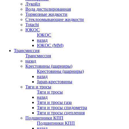
Лукойл
Вода дистилированная
Тормозные жидкости
Стеклоомывающие жидкости
Totachi
ЮКОС
ЮКОС
назад
ЮКОС (ММ)
Трансмиссия
Трансмиссия
назад
Крестовины (шарниры)
Крестовины (шарниры)
назад
Japan-крестовины
Тяги и тросы
Тяги и тросы
назад
Тяги и тросы газа
Тяги и тросы спидометра
Тяги и тросы сцепления
Подшипники КПП
Подшипники КПП
назад