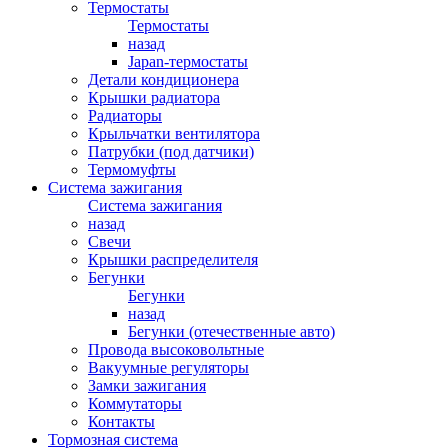
Термостаты
Термостаты
назад
Japan-термостаты
Детали кондиционера
Крышки радиатора
Радиаторы
Крыльчатки вентилятора
Патрубки (под датчики)
Термомуфты
Система зажигания
Система зажигания
назад
Свечи
Крышки распределителя
Бегунки
Бегунки
назад
Бегунки (отечественные авто)
Провода высоковольтные
Вакуумные регуляторы
Замки зажигания
Коммутаторы
Контакты
Тормозная система