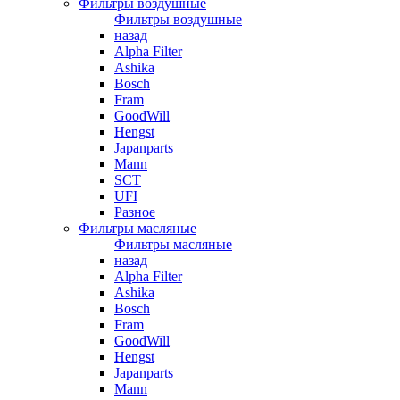
Фильтры воздушные
Фильтры воздушные
назад
Alpha Filter
Ashika
Bosch
Fram
GoodWill
Hengst
Japanparts
Mann
SCT
UFI
Разное
Фильтры масляные
Фильтры масляные
назад
Alpha Filter
Ashika
Bosch
Fram
GoodWill
Hengst
Japanparts
Mann