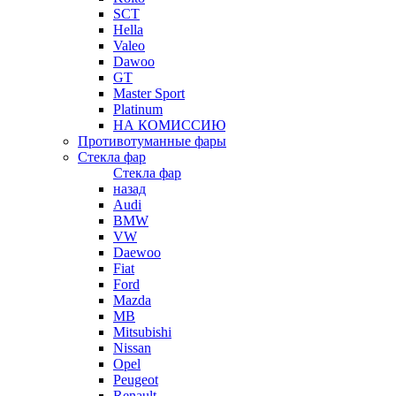
SCT
Hella
Valeo
Dawoo
GT
Master Sport
Platinum
НА КОМИССИЮ
Противотуманные фары
Стекла фар
Стекла фар
назад
Audi
BMW
VW
Daewoo
Fiat
Ford
Mazda
MB
Mitsubishi
Nissan
Opel
Peugeot
Renault