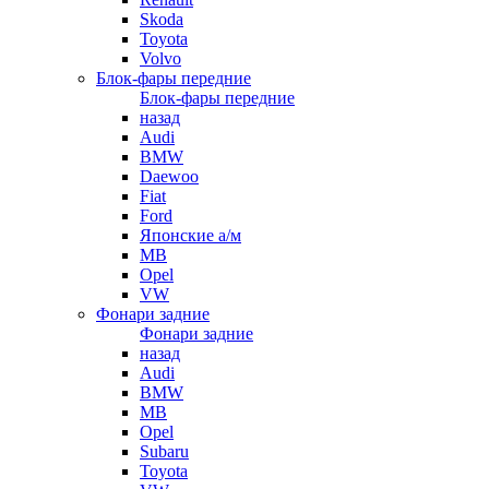
Skoda
Toyota
Volvo
Блок-фары передние
Блок-фары передние
назад
Audi
BMW
Daewoo
Fiat
Ford
Японские а/м
MB
Opel
VW
Фонари задние
Фонари задние
назад
Audi
BMW
MB
Opel
Subaru
Toyota