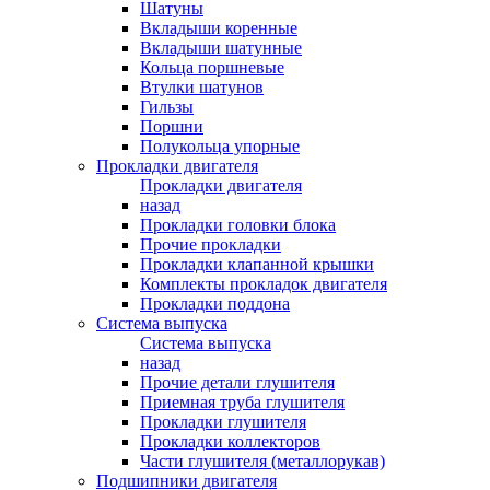
Шатуны
Вкладыши коренные
Вкладыши шатунные
Кольца поршневые
Втулки шатунов
Гильзы
Поршни
Полукольца упорные
Прокладки двигателя
Прокладки двигателя
назад
Прокладки головки блока
Прочие прокладки
Прокладки клапанной крышки
Комплекты прокладок двигателя
Прокладки поддона
Система выпуска
Система выпуска
назад
Прочие детали глушителя
Приемная труба глушителя
Прокладки глушителя
Прокладки коллекторов
Части глушителя (металлорукав)
Подшипники двигателя