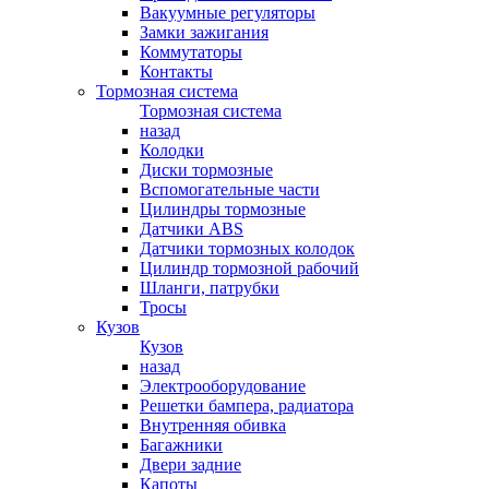
Вакуумные регуляторы
Замки зажигания
Коммутаторы
Контакты
Тормозная система
Тормозная система
назад
Колодки
Диски тормозные
Вспомогательные части
Цилиндры тормозные
Датчики ABS
Датчики тормозных колодок
Цилиндр тормозной рабочий
Шланги, патрубки
Тросы
Кузов
Кузов
назад
Электрооборудование
Решетки бампера, радиатора
Внутренняя обивка
Багажники
Двери задние
Капоты