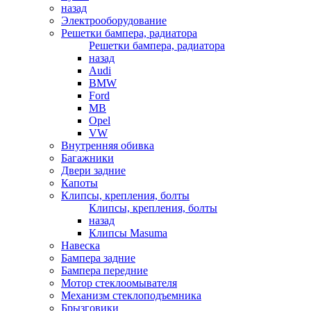
назад
Электрооборудование
Решетки бампера, радиатора
Решетки бампера, радиатора
назад
Audi
BMW
Ford
MB
Opel
VW
Внутренняя обивка
Багажники
Двери задние
Капоты
Клипсы, крепления, болты
Клипсы, крепления, болты
назад
Клипсы Masuma
Навеска
Бампера задние
Бампера передние
Мотор стеклоомывателя
Механизм стеклоподъемника
Брызговики