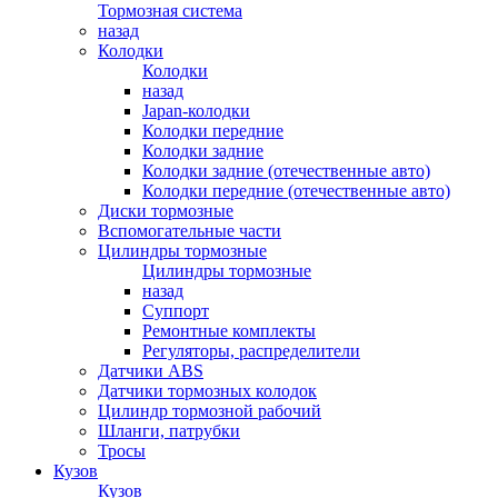
Тормозная система
назад
Колодки
Колодки
назад
Japan-колодки
Колодки передние
Колодки задние
Колодки задние (отечественные авто)
Колодки передние (отечественные авто)
Диски тормозные
Вспомогательные части
Цилиндры тормозные
Цилиндры тормозные
назад
Суппорт
Ремонтные комплекты
Регуляторы, распределители
Датчики ABS
Датчики тормозных колодок
Цилиндр тормозной рабочий
Шланги, патрубки
Тросы
Кузов
Кузов