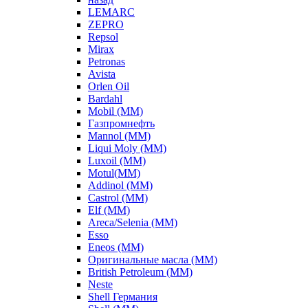
LEMARC
ZEPRO
Repsol
Mirax
Petronas
Avista
Orlen Oil
Bardahl
Mobil (ММ)
Газпромнефть
Mannol (ММ)
Liqui Moly (ММ)
Luxoil (ММ)
Motul(ММ)
Addinol (ММ)
Castrol (ММ)
Elf (ММ)
Areca/Selenia (ММ)
Esso
Eneos (ММ)
Оригинальные масла (ММ)
British Petroleum (ММ)
Neste
Shell Германия