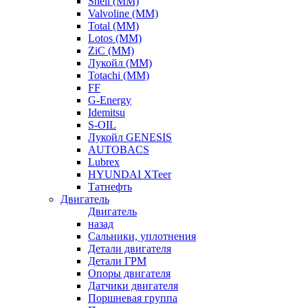
Shell (ММ)
Valvoline (ММ)
Total (ММ)
Lotos (ММ)
ZiC (ММ)
Лукойл (ММ)
Totachi (MM)
FF
G-Energy
Idemitsu
S-OIL
Лукойл GENESIS
AUTOBACS
Lubrex
HYUNDAI XTeer
Татнефть
Двигатель
Двигатель
назад
Сальники, уплотнения
Детали двигателя
Детали ГРМ
Опоры двигателя
Датчики двигателя
Поршневая группа