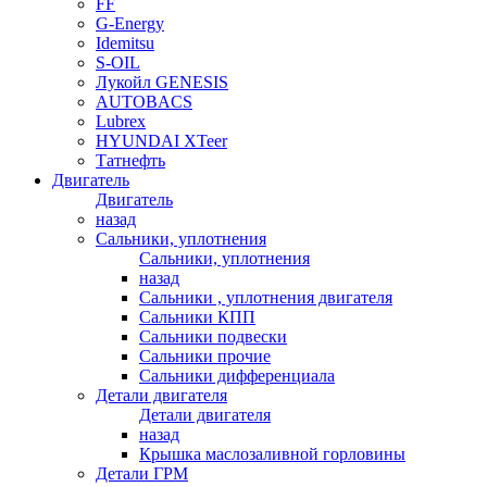
FF
G-Energy
Idemitsu
S-OIL
Лукойл GENESIS
AUTOBACS
Lubrex
HYUNDAI XTeer
Татнефть
Двигатель
Двигатель
назад
Сальники, уплотнения
Сальники, уплотнения
назад
Сальники , уплотнения двигателя
Сальники КПП
Сальники подвески
Сальники прочие
Сальники дифференциала
Детали двигателя
Детали двигателя
назад
Крышка маслозаливной горловины
Детали ГРМ