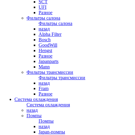
SCT
UFI
Разное
Фильтры салона
Фильтры салона
назад
Alpha Filter
Bosch
GoodWill
Hengst
Разное
Japanparts
Mann
Фильтры трансмиссии
Фильтры трансмиссии
назад
Fram
Разное
Система охлаждения
Система охлаждения
назад
Помпы
Помпы
назад
Japan-помпы