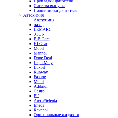
Прокладки двигателя
Система выпуска
Подшипники двигателя
Автохимия
Автохимия
назад
LEMARC
3TON
BiBiCare
Hi-Gear
Mobil
Mannol
Done Deal
Liqui Moly
Luxoil
Runway
Разное
Motul
Addinol
Castrol
Elf
Areca/Selenia
Eneos
Ravenol
Оригинальные жидкости