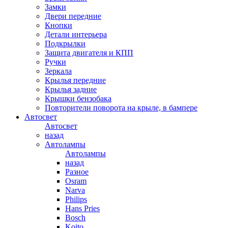
Замки
Двери передние
Кнопки
Детали интерьера
Подкрылки
Защита двигателя и КПП
Ручки
Зеркала
Крылья передние
Крылья задние
Крышки бензобака
Повторители поворота на крыле, в бампере
Автосвет
Автосвет
назад
Автолампы
Автолампы
назад
Разное
Osram
Narva
Philips
Hans Pries
Bosch
Koito