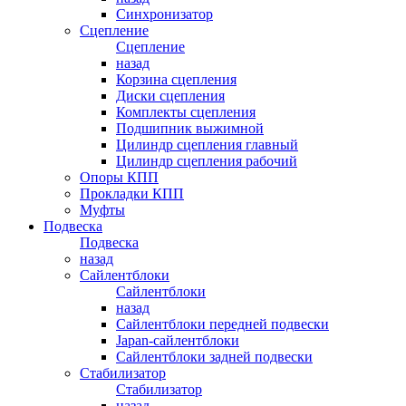
Синхронизатор
Сцепление
Сцепление
назад
Корзина сцепления
Диски сцепления
Комплекты сцепления
Подшипник выжимной
Цилиндр сцепления главный
Цилиндр сцепления рабочий
Опоры КПП
Прокладки КПП
Муфты
Подвеска
Подвеска
назад
Сайлентблоки
Сайлентблоки
назад
Сайлентблоки передней подвески
Japan-сайлентблоки
Сайлентблоки задней подвески
Стабилизатор
Стабилизатор
назад