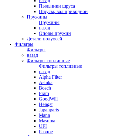
назад
Пыльники шруса
Шрусы, вал приводной
Пружины
Пружины
назад
Опоры пружин
Детали полуосей
Фильтры
Фильтры
назад
Фильтры топливные
Фильтры топливные
назад
Alpha Filter
Ashika
Bosch
Fram
GoodWill
Hengst
Japanparts
Mann
Masuma
UFI
Разное