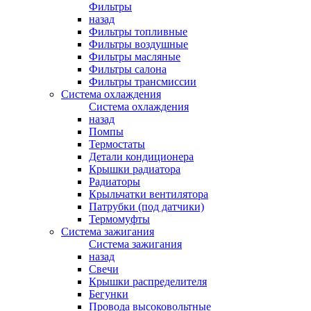
Фильтры
назад
Фильтры топливные
Фильтры воздушные
Фильтры масляные
Фильтры салона
Фильтры трансмиссии
Система охлаждения
Система охлаждения
назад
Помпы
Термостаты
Детали кондиционера
Крышки радиатора
Радиаторы
Крыльчатки вентилятора
Патрубки (под датчики)
Термомуфты
Система зажигания
Система зажигания
назад
Свечи
Крышки распределителя
Бегунки
Провода высоковольтные