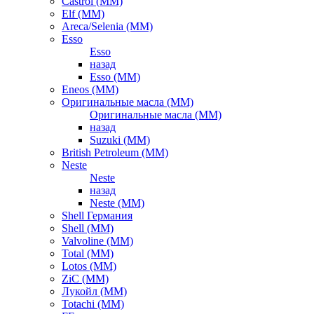
Castrol (ММ)
Elf (ММ)
Areca/Selenia (ММ)
Esso
Esso
назад
Esso (ММ)
Eneos (ММ)
Оригинальные масла (ММ)
Оригинальные масла (ММ)
назад
Suzuki (ММ)
British Petroleum (ММ)
Neste
Neste
назад
Neste (ММ)
Shell Германия
Shell (ММ)
Valvoline (ММ)
Total (ММ)
Lotos (ММ)
ZiC (ММ)
Лукойл (ММ)
Totachi (MM)