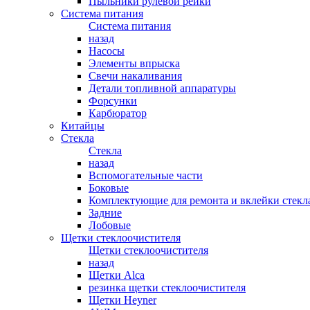
Пыльники рулевой рейки
Система питания
Система питания
назад
Насосы
Элементы впрыска
Свечи накаливания
Детали топливной аппаратуры
Форсунки
Карбюратор
Китайцы
Стекла
Стекла
назад
Вспомогательные части
Боковые
Комплектующие для ремонта и вклейки стекл
Задние
Лобовые
Щетки стеклоочистителя
Щетки стеклоочистителя
назад
Щетки Alca
резинка щетки стеклоочистителя
Щетки Heyner