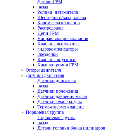
Детали ГРМ
назад
Ролики, натяжители
Шестерни р/вала, к/вала
Коромысла клапанов
Распредвалы
Цепи ГРМ
Направляющие клапанов
Клапаны выпускные
гидрокомпенсаторы
Звездочки
Клапаны впускные
Крышки ремня ГРМ
Опоры двигателя
Датчики двигателя
Датчики двигателя
назад
Датчики положения
Датчики давления масла
Датчики температуры
Термо-пневмо клапаны
Поршневая группа
Поршневая группа
назад
Детали головки блока цилиндров