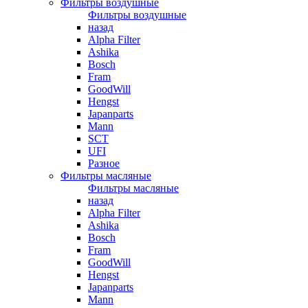
Фильтры воздушные
Фильтры воздушные
назад
Alpha Filter
Ashika
Bosch
Fram
GoodWill
Hengst
Japanparts
Mann
SCT
UFI
Разное
Фильтры масляные
Фильтры масляные
назад
Alpha Filter
Ashika
Bosch
Fram
GoodWill
Hengst
Japanparts
Mann