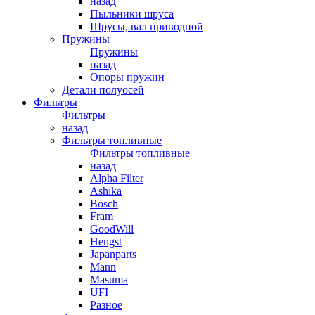
назад
Пыльники шруса
Шрусы, вал приводной
Пружины
Пружины
назад
Опоры пружин
Детали полуосей
Фильтры
Фильтры
назад
Фильтры топливные
Фильтры топливные
назад
Alpha Filter
Ashika
Bosch
Fram
GoodWill
Hengst
Japanparts
Mann
Masuma
UFI
Разное