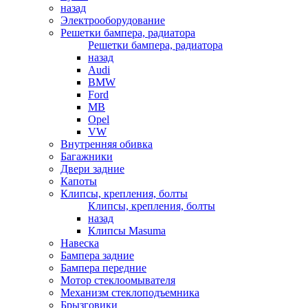
назад
Электрооборудование
Решетки бампера, радиатора
Решетки бампера, радиатора
назад
Audi
BMW
Ford
MB
Opel
VW
Внутренняя обивка
Багажники
Двери задние
Капоты
Клипсы, крепления, болты
Клипсы, крепления, болты
назад
Клипсы Masuma
Навеска
Бампера задние
Бампера передние
Мотор стеклоомывателя
Механизм стеклоподъемника
Брызговики