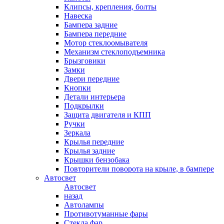
Клипсы, крепления, болты
Навеска
Бампера задние
Бампера передние
Мотор стеклоомывателя
Механизм стеклоподъемника
Брызговики
Замки
Двери передние
Кнопки
Детали интерьера
Подкрылки
Защита двигателя и КПП
Ручки
Зеркала
Крылья передние
Крылья задние
Крышки бензобака
Повторители поворота на крыле, в бампере
Автосвет
Автосвет
назад
Автолампы
Противотуманные фары
Стекла фар