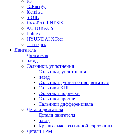
FF
G-Energy
Idemitsu
S-OIL
Лукойл GENESIS
AUTOBACS
Lubrex
HYUNDAI XTeer
Татнефть
Двигатель
Двигатель
назад
Сальники, уплотнения
Сальники, уплотнения
назад
Сальники , уплотнения двигателя
Сальники КПП
Сальники подвески
Сальники прочие
Сальники дифференциала
Детали двигателя
Детали двигателя
назад
Крышка маслозаливной горловины
Детали ГРМ