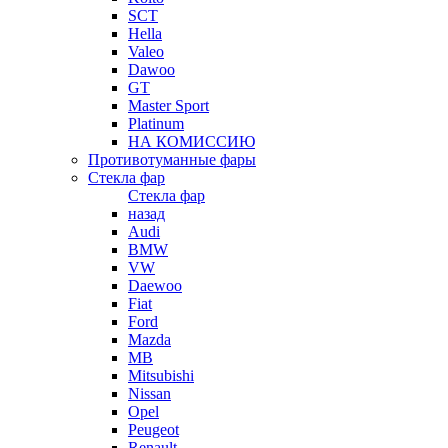
SCT
Hella
Valeo
Dawoo
GT
Master Sport
Platinum
НА КОМИССИЮ
Противотуманные фары
Стекла фар
Стекла фар
назад
Audi
BMW
VW
Daewoo
Fiat
Ford
Mazda
MB
Mitsubishi
Nissan
Opel
Peugeot
Renault