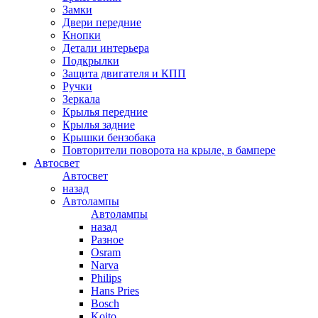
Замки
Двери передние
Кнопки
Детали интерьера
Подкрылки
Защита двигателя и КПП
Ручки
Зеркала
Крылья передние
Крылья задние
Крышки бензобака
Повторители поворота на крыле, в бампере
Автосвет
Автосвет
назад
Автолампы
Автолампы
назад
Разное
Osram
Narva
Philips
Hans Pries
Bosch
Koito