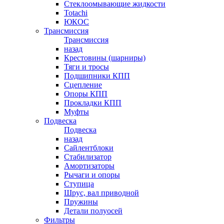
Стеклоомывающие жидкости
Totachi
ЮКОС
Трансмиссия
Трансмиссия
назад
Крестовины (шарниры)
Тяги и тросы
Подшипники КПП
Сцепление
Опоры КПП
Прокладки КПП
Муфты
Подвеска
Подвеска
назад
Сайлентблоки
Стабилизатор
Амортизаторы
Рычаги и опоры
Ступица
Шрус, вал приводной
Пружины
Детали полуосей
Фильтры