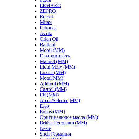
LEMARC
ZEPRO
Repsol
Mirax
Petronas
Avista
Orlen Oil
Bardahl
Mobil (ММ)
Газпромнефть
Mannol (ММ)
Liqui Moly (ММ)
Luxoil (ММ)
Motul(ММ)
Addinol (ММ)
Castrol (ММ)
Elf (ММ)
Areca/Selenia (ММ)
Esso
Eneos (ММ)
Оригинальные масла (ММ)
British Petroleum (ММ)
Neste
Shell Германия