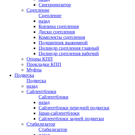
Синхронизатор
Сцепление
Сцепление
назад
Корзина сцепления
Диски сцепления
Комплекты сцепления
Подшипник выжимной
Цилиндр сцепления главный
Цилиндр сцепления рабочий
Опоры КПП
Прокладки КПП
Муфты
Подвеска
Подвеска
назад
Сайлентблоки
Сайлентблоки
назад
Сайлентблоки передней подвески
Japan-сайлентблоки
Сайлентблоки задней подвески
Стабилизатор
Стабилизатор
назад