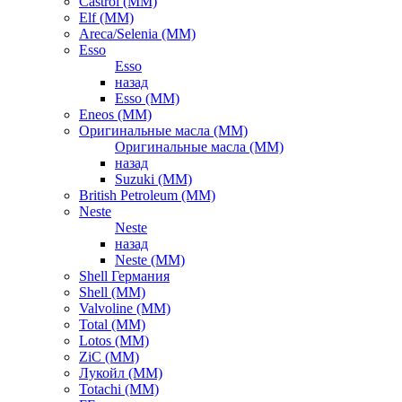
Castrol (ММ)
Elf (ММ)
Areca/Selenia (ММ)
Esso
Esso
назад
Esso (ММ)
Eneos (ММ)
Оригинальные масла (ММ)
Оригинальные масла (ММ)
назад
Suzuki (ММ)
British Petroleum (ММ)
Neste
Neste
назад
Neste (ММ)
Shell Германия
Shell (ММ)
Valvoline (ММ)
Total (ММ)
Lotos (ММ)
ZiC (ММ)
Лукойл (ММ)
Totachi (MM)