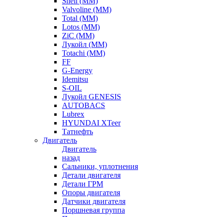
Shell (ММ)
Valvoline (ММ)
Total (ММ)
Lotos (ММ)
ZiC (ММ)
Лукойл (ММ)
Totachi (MM)
FF
G-Energy
Idemitsu
S-OIL
Лукойл GENESIS
AUTOBACS
Lubrex
HYUNDAI XTeer
Татнефть
Двигатель
Двигатель
назад
Сальники, уплотнения
Детали двигателя
Детали ГРМ
Опоры двигателя
Датчики двигателя
Поршневая группа