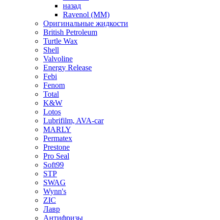
назад
Ravenol (ММ)
Оригинальные жидкости
British Petroleum
Turtle Wax
Shell
Valvoline
Energy Release
Febi
Fenom
Total
K&W
Lotos
Lubrifilm, AVA-car
MARLY
Permatex
Prestone
Pro Seal
Soft99
STP
SWAG
Wynn's
ZIC
Лавр
Антифризы