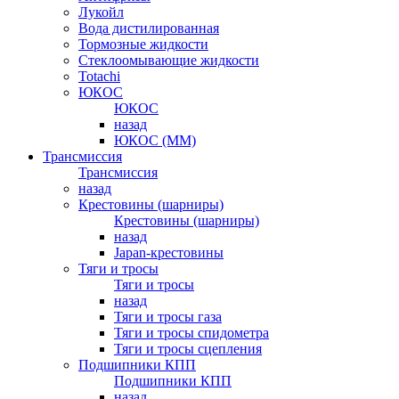
Лукойл
Вода дистилированная
Тормозные жидкости
Стеклоомывающие жидкости
Totachi
ЮКОС
ЮКОС
назад
ЮКОС (ММ)
Трансмиссия
Трансмиссия
назад
Крестовины (шарниры)
Крестовины (шарниры)
назад
Japan-крестовины
Тяги и тросы
Тяги и тросы
назад
Тяги и тросы газа
Тяги и тросы спидометра
Тяги и тросы сцепления
Подшипники КПП
Подшипники КПП
назад