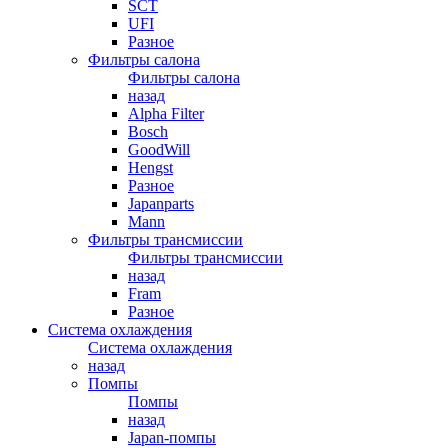
SCT
UFI
Разное
Фильтры салона
Фильтры салона
назад
Alpha Filter
Bosch
GoodWill
Hengst
Разное
Japanparts
Mann
Фильтры трансмиссии
Фильтры трансмиссии
назад
Fram
Разное
Система охлаждения
Система охлаждения
назад
Помпы
Помпы
назад
Japan-помпы