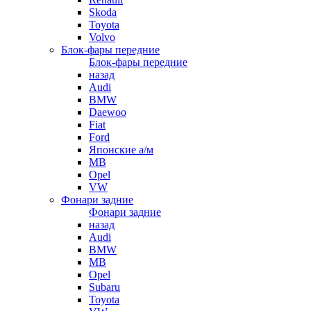
Skoda
Toyota
Volvo
Блок-фары передние
Блок-фары передние
назад
Audi
BMW
Daewoo
Fiat
Ford
Японские а/м
MB
Opel
VW
Фонари задние
Фонари задние
назад
Audi
BMW
MB
Opel
Subaru
Toyota