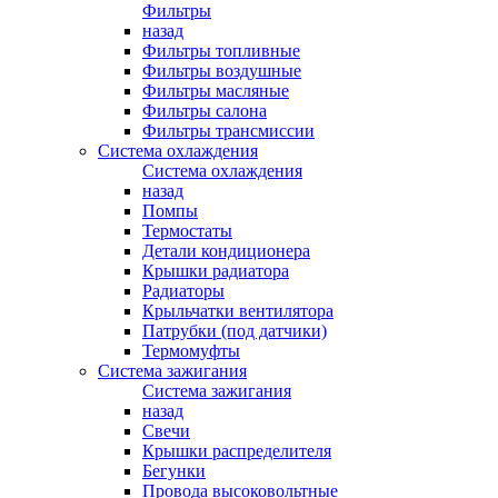
Фильтры
назад
Фильтры топливные
Фильтры воздушные
Фильтры масляные
Фильтры салона
Фильтры трансмиссии
Система охлаждения
Система охлаждения
назад
Помпы
Термостаты
Детали кондиционера
Крышки радиатора
Радиаторы
Крыльчатки вентилятора
Патрубки (под датчики)
Термомуфты
Система зажигания
Система зажигания
назад
Свечи
Крышки распределителя
Бегунки
Провода высоковольтные