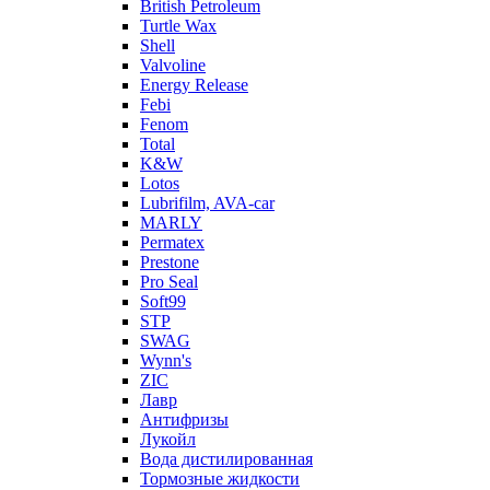
British Petroleum
Turtle Wax
Shell
Valvoline
Energy Release
Febi
Fenom
Total
K&W
Lotos
Lubrifilm, AVA-car
MARLY
Permatex
Prestone
Pro Seal
Soft99
STP
SWAG
Wynn's
ZIC
Лавр
Антифризы
Лукойл
Вода дистилированная
Тормозные жидкости