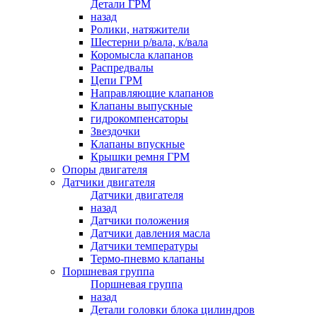
Детали ГРМ
назад
Ролики, натяжители
Шестерни р/вала, к/вала
Коромысла клапанов
Распредвалы
Цепи ГРМ
Направляющие клапанов
Клапаны выпускные
гидрокомпенсаторы
Звездочки
Клапаны впускные
Крышки ремня ГРМ
Опоры двигателя
Датчики двигателя
Датчики двигателя
назад
Датчики положения
Датчики давления масла
Датчики температуры
Термо-пневмо клапаны
Поршневая группа
Поршневая группа
назад
Детали головки блока цилиндров