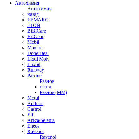
Автохимия
Автохимия
назад
LEMARC
3TON
BiBiCare
Hi-Gear
Mobil
Mannol
Done Deal
Liqui Moly
Luxoil
Runway
Разное
Разное
назад
Разное (ММ)
Motul
Addinol
Castrol
Elf
Areca/Selenia
Eneos
Ravenol
Ravenol