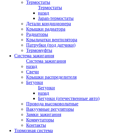
Термостаты
Термостаты
назад
Japan-термостаты
Детали кондиционера
Крышки радиатора
Радиаторы
Крыльчатки вентилятора
Патрубки (под датчики)
Термомуфты
Система зажигания
Система зажигания
назад
Свечи
Крышки распределителя
Бегунки
Бегунки
назад
Бегунки (отечественные авто)
Провода высоковольтные
Вакуумные регуляторы
Замки зажигания
Коммутаторы
Контакты
Тормозная система