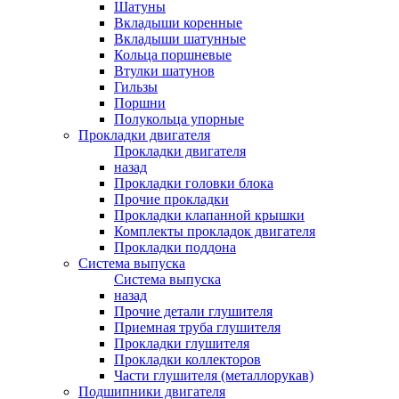
Шатуны
Вкладыши коренные
Вкладыши шатунные
Кольца поршневые
Втулки шатунов
Гильзы
Поршни
Полукольца упорные
Прокладки двигателя
Прокладки двигателя
назад
Прокладки головки блока
Прочие прокладки
Прокладки клапанной крышки
Комплекты прокладок двигателя
Прокладки поддона
Система выпуска
Система выпуска
назад
Прочие детали глушителя
Приемная труба глушителя
Прокладки глушителя
Прокладки коллекторов
Части глушителя (металлорукав)
Подшипники двигателя