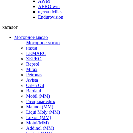
AWM
AEROtwin
щетки Miles
Endurovision
каталог
Моторное масло
Моторное масло
назад
LEMARC
ZEPRO
Repsol
Mirax
Petronas
Avista
Orlen Oil
Bardahl
Mobil (ММ)
Газпромнефть
Mannol (ММ)
Liqui Moly (ММ)
Luxoil (ММ)
Motul(ММ)
Addinol (ММ)