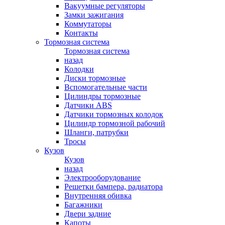
Вакуумные регуляторы
Замки зажигания
Коммутаторы
Контакты
Тормозная система
Тормозная система
назад
Колодки
Диски тормозные
Вспомогательные части
Цилиндры тормозные
Датчики ABS
Датчики тормозных колодок
Цилиндр тормозной рабочий
Шланги, патрубки
Тросы
Кузов
Кузов
назад
Электрооборудование
Решетки бампера, радиатора
Внутренняя обивка
Багажники
Двери задние
Капоты