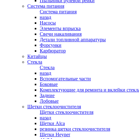
Пыльники рулевой рейки
Система питания
Система питания
назад
Насосы
Элементы впрыска
Свечи накаливания
Детали топливной аппаратуры
Форсунки
Карбюратор
Китайцы
Стекла
Стекла
назад
Вспомогательные части
Боковые
Комплектующие для ремонта и вклейки стекл
Задние
Лобовые
Щетки стеклоочистителя
Щетки стеклоочистителя
назад
Щетки Alca
резинка щетки стеклоочистителя
Щетки Heyner