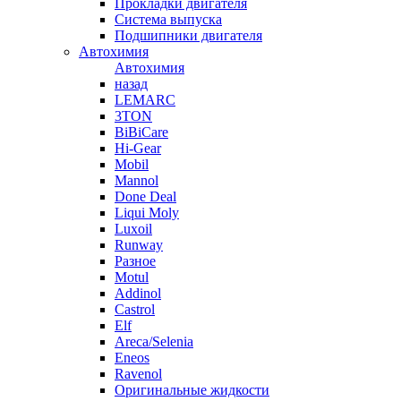
Прокладки двигателя
Система выпуска
Подшипники двигателя
Автохимия
Автохимия
назад
LEMARC
3TON
BiBiCare
Hi-Gear
Mobil
Mannol
Done Deal
Liqui Moly
Luxoil
Runway
Разное
Motul
Addinol
Castrol
Elf
Areca/Selenia
Eneos
Ravenol
Оригинальные жидкости