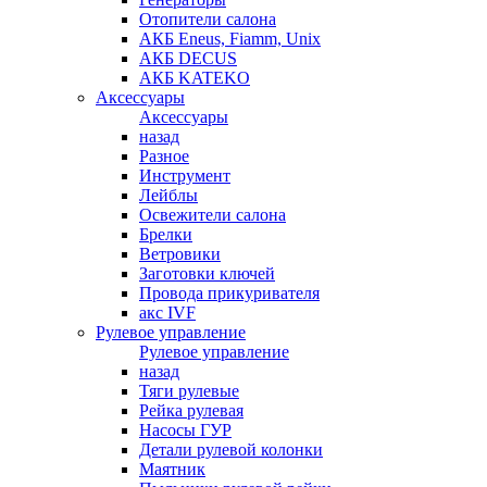
Отопители салона
АКБ Eneus, Fiamm, Unix
АКБ DECUS
АКБ KATEKO
Аксессуары
Аксессуары
назад
Разное
Инструмент
Лейблы
Освежители салона
Брелки
Ветровики
Заготовки ключей
Провода прикуривателя
акс IVF
Рулевое управление
Рулевое управление
назад
Тяги рулевые
Рейка рулевая
Насосы ГУР
Детали рулевой колонки
Маятник