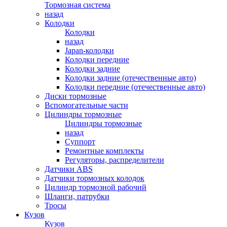
Тормозная система
назад
Колодки
Колодки
назад
Japan-колодки
Колодки передние
Колодки задние
Колодки задние (отечественные авто)
Колодки передние (отечественные авто)
Диски тормозные
Вспомогательные части
Цилиндры тормозные
Цилиндры тормозные
назад
Суппорт
Ремонтные комплекты
Регуляторы, распределители
Датчики ABS
Датчики тормозных колодок
Цилиндр тормозной рабочий
Шланги, патрубки
Тросы
Кузов
Кузов