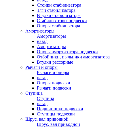
Стойки стабилизатора
Тяги стабилизатора
Втулки стабилизатора
Стабилизаторы подвески
Опоры стабилизатора
Амортизаторы
Амортизаторы
назад
Амортизаторы
Опоры амортизатора подвески
Отбойники, пыльники амортизатора
Втулки рессорные
Рычаги и опоры
Рычаги и опоры
назад
Опоры подвески
Рычаги подвески
Ступица
Ступица
назад
Подшипники подвески
Ступицы подвески
Шрус, вал приводной
Шрус, вал приводной