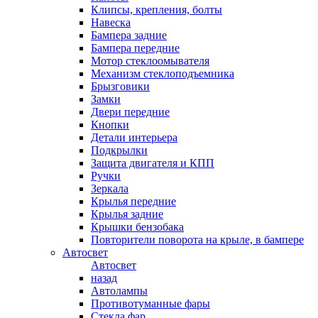
Клипсы, крепления, болты
Навеска
Бампера задние
Бампера передние
Мотор стеклоомывателя
Механизм стеклоподъемника
Брызговики
Замки
Двери передние
Кнопки
Детали интерьера
Подкрылки
Защита двигателя и КПП
Ручки
Зеркала
Крылья передние
Крылья задние
Крышки бензобака
Повторители поворота на крыле, в бампере
Автосвет
Автосвет
назад
Автолампы
Противотуманные фары
Стекла фар