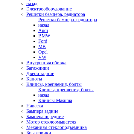
назад
Электрооборудование
Решетки бампера, радиатора
Решетки бампера, радиатора
назад
Audi
BMW
Ford
MB
Opel
VW
Внутренняя обивка
Багажники
Двери задние
Капоты
Клипсы, крепления, болты
Клипсы, крепления, болты
назад
Клипсы Masuma
Навеска
Бампера задние
Бампера передние
Мотор стеклоомывателя
Механизм стеклоподъемника
Брызговики