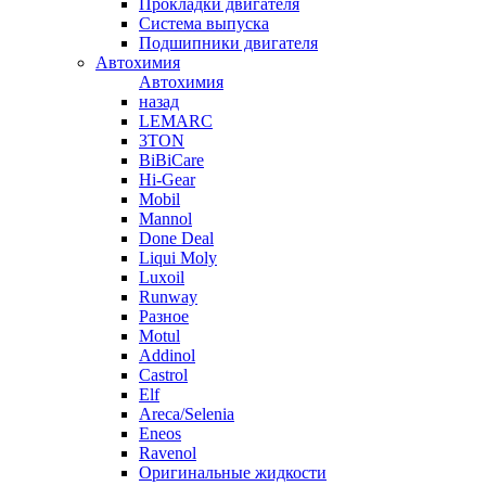
Прокладки двигателя
Система выпуска
Подшипники двигателя
Автохимия
Автохимия
назад
LEMARC
3TON
BiBiCare
Hi-Gear
Mobil
Mannol
Done Deal
Liqui Moly
Luxoil
Runway
Разное
Motul
Addinol
Castrol
Elf
Areca/Selenia
Eneos
Ravenol
Оригинальные жидкости