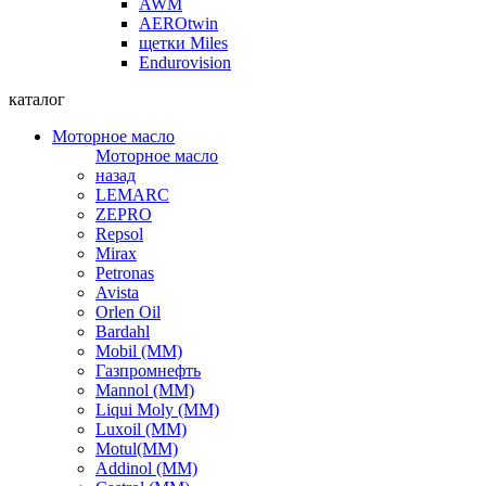
AWM
AEROtwin
щетки Miles
Endurovision
каталог
Моторное масло
Моторное масло
назад
LEMARC
ZEPRO
Repsol
Mirax
Petronas
Avista
Orlen Oil
Bardahl
Mobil (ММ)
Газпромнефть
Mannol (ММ)
Liqui Moly (ММ)
Luxoil (ММ)
Motul(ММ)
Addinol (ММ)