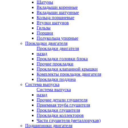
Шатуны
Вкладыши коренные
Вкладыши шатунные
Кольца поршневые
Втулки шатунов
Гильзы
Поршни
Полукольца упорные
Прокладки двигателя
Прокладки двигателя
назад
Прокладки головки блока
Прочие прокладки
Прокладки клапанной крышки
Комплекты прокладок двигателя
Прокладки поддона
Система выпуска
Система выпуска
назад
Прочие детали глушителя
Приемная труба глушителя
Прокладки глушителя
Прокладки коллекторов
Части глушителя (металлорукав)
Подшипники двигателя