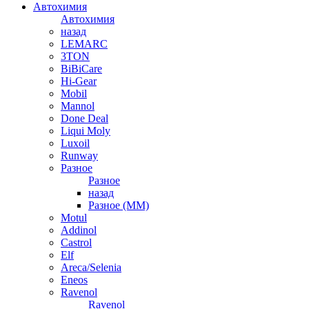
Автохимия
Автохимия
назад
LEMARC
3TON
BiBiCare
Hi-Gear
Mobil
Mannol
Done Deal
Liqui Moly
Luxoil
Runway
Разное
Разное
назад
Разное (ММ)
Motul
Addinol
Castrol
Elf
Areca/Selenia
Eneos
Ravenol
Ravenol