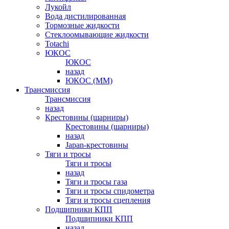
Лукойл
Вода дистилированная
Тормозные жидкости
Стеклоомывающие жидкости
Totachi
ЮКОС
ЮКОС
назад
ЮКОС (ММ)
Трансмиссия
Трансмиссия
назад
Крестовины (шарниры)
Крестовины (шарниры)
назад
Japan-крестовины
Тяги и тросы
Тяги и тросы
назад
Тяги и тросы газа
Тяги и тросы спидометра
Тяги и тросы сцепления
Подшипники КПП
Подшипники КПП
назад