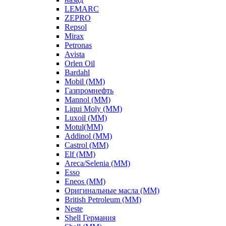
LEMARC
ZEPRO
Repsol
Mirax
Petronas
Avista
Orlen Oil
Bardahl
Mobil (ММ)
Газпромнефть
Mannol (ММ)
Liqui Moly (ММ)
Luxoil (ММ)
Motul(ММ)
Addinol (ММ)
Castrol (ММ)
Elf (ММ)
Areca/Selenia (ММ)
Esso
Eneos (ММ)
Оригинальные масла (ММ)
British Petroleum (ММ)
Neste
Shell Германия