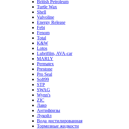
British Petroleum
Turtle Wax
Shell
Valvoline
Energy Release
Febi
Fenom
Total
K&W
Lotos
Lubrifilm, AVA-car
MARLY
Permatex
Prestone
Pro Seal
Soft99
STP
SWAG
Wynn's
ZIC
Лавр
Антифризы
Лукойл
Вода дистилированная
Тормозные жидкости