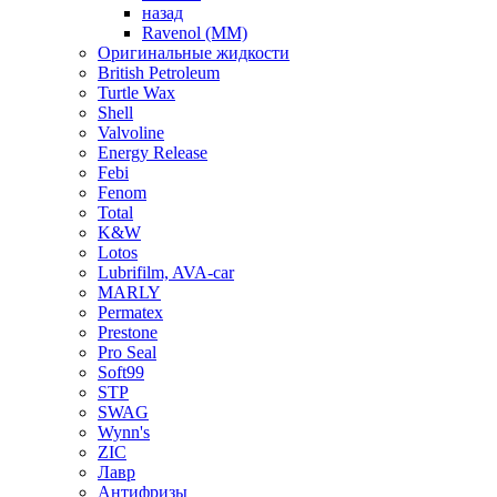
назад
Ravenol (ММ)
Оригинальные жидкости
British Petroleum
Turtle Wax
Shell
Valvoline
Energy Release
Febi
Fenom
Total
K&W
Lotos
Lubrifilm, AVA-car
MARLY
Permatex
Prestone
Pro Seal
Soft99
STP
SWAG
Wynn's
ZIC
Лавр
Антифризы