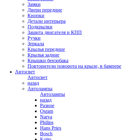
Замки
Двери передние
Кнопки
Детали интерьера
Подкрылки
Защита двигателя и КПП
Ручки
Зеркала
Крылья передние
Крылья задние
Крышки бензобака
Повторители поворота на крыле, в бампере
Автосвет
Автосвет
назад
Автолампы
Автолампы
назад
Разное
Osram
Narva
Philips
Hans Pries
Bosch
Koito