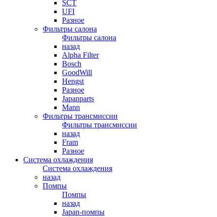
SCT
UFI
Разное
Фильтры салона
Фильтры салона
назад
Alpha Filter
Bosch
GoodWill
Hengst
Разное
Japanparts
Mann
Фильтры трансмиссии
Фильтры трансмиссии
назад
Fram
Разное
Система охлаждения
Система охлаждения
назад
Помпы
Помпы
назад
Japan-помпы