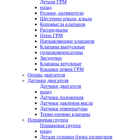
Детали ГРМ
назад
Ролики, натяжители
Шестерни р/вала, к/вала
Коромысла клапанов
Распредвалы
Цепи ГРМ
Направляющие клапанов
Клапаны выпускные
гидрокомпенсаторы
Звездочки
Клапаны впускные
Крышки ремня ГРМ
Опоры двигателя
Датчики двигателя
Датчики двигателя
назад
Датчики положения
Датчики давления масла
Датчики температуры
Термо-пневмо клапаны
Поршневая группа
Поршневая группа
назад
Детали головки блока цилиндров