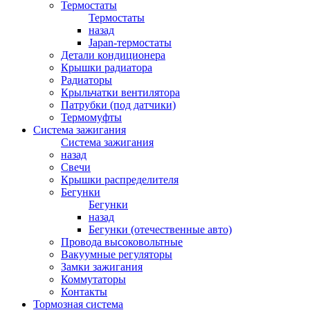
Термостаты
Термостаты
назад
Japan-термостаты
Детали кондиционера
Крышки радиатора
Радиаторы
Крыльчатки вентилятора
Патрубки (под датчики)
Термомуфты
Система зажигания
Система зажигания
назад
Свечи
Крышки распределителя
Бегунки
Бегунки
назад
Бегунки (отечественные авто)
Провода высоковольтные
Вакуумные регуляторы
Замки зажигания
Коммутаторы
Контакты
Тормозная система