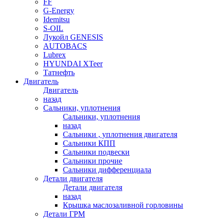
FF
G-Energy
Idemitsu
S-OIL
Лукойл GENESIS
AUTOBACS
Lubrex
HYUNDAI XTeer
Татнефть
Двигатель
Двигатель
назад
Сальники, уплотнения
Сальники, уплотнения
назад
Сальники , уплотнения двигателя
Сальники КПП
Сальники подвески
Сальники прочие
Сальники дифференциала
Детали двигателя
Детали двигателя
назад
Крышка маслозаливной горловины
Детали ГРМ