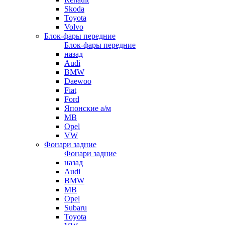
Skoda
Toyota
Volvo
Блок-фары передние
Блок-фары передние
назад
Audi
BMW
Daewoo
Fiat
Ford
Японские а/м
MB
Opel
VW
Фонари задние
Фонари задние
назад
Audi
BMW
MB
Opel
Subaru
Toyota