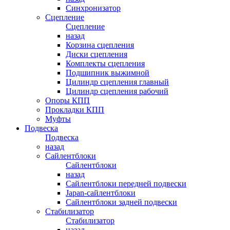
Синхронизатор
Сцепление
Сцепление
назад
Корзина сцепления
Диски сцепления
Комплекты сцепления
Подшипник выжимной
Цилиндр сцепления главный
Цилиндр сцепления рабочий
Опоры КПП
Прокладки КПП
Муфты
Подвеска
Подвеска
назад
Сайлентблоки
Сайлентблоки
назад
Сайлентблоки передней подвески
Japan-сайлентблоки
Сайлентблоки задней подвески
Стабилизатор
Стабилизатор
назад