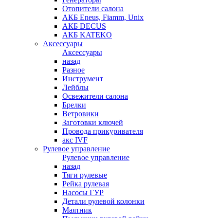
Отопители салона
АКБ Eneus, Fiamm, Unix
АКБ DECUS
АКБ KATEKO
Аксессуары
Аксессуары
назад
Разное
Инструмент
Лейблы
Освежители салона
Брелки
Ветровики
Заготовки ключей
Провода прикуривателя
акс IVF
Рулевое управление
Рулевое управление
назад
Тяги рулевые
Рейка рулевая
Насосы ГУР
Детали рулевой колонки
Маятник