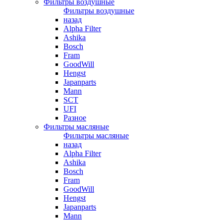
Фильтры воздушные
Фильтры воздушные
назад
Alpha Filter
Ashika
Bosch
Fram
GoodWill
Hengst
Japanparts
Mann
SCT
UFI
Разное
Фильтры масляные
Фильтры масляные
назад
Alpha Filter
Ashika
Bosch
Fram
GoodWill
Hengst
Japanparts
Mann