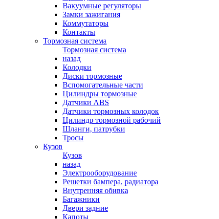
Вакуумные регуляторы
Замки зажигания
Коммутаторы
Контакты
Тормозная система
Тормозная система
назад
Колодки
Диски тормозные
Вспомогательные части
Цилиндры тормозные
Датчики ABS
Датчики тормозных колодок
Цилиндр тормозной рабочий
Шланги, патрубки
Тросы
Кузов
Кузов
назад
Электрооборудование
Решетки бампера, радиатора
Внутренняя обивка
Багажники
Двери задние
Капоты