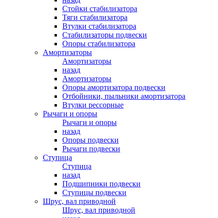
Стойки стабилизатора
Тяги стабилизатора
Втулки стабилизатора
Стабилизаторы подвески
Опоры стабилизатора
Амортизаторы
Амортизаторы
назад
Амортизаторы
Опоры амортизатора подвески
Отбойники, пыльники амортизатора
Втулки рессорные
Рычаги и опоры
Рычаги и опоры
назад
Опоры подвески
Рычаги подвески
Ступица
Ступица
назад
Подшипники подвески
Ступицы подвески
Шрус, вал приводной
Шрус, вал приводной