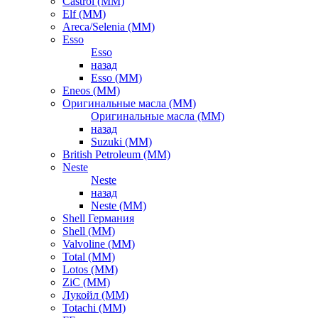
Castrol (ММ)
Elf (ММ)
Areca/Selenia (ММ)
Esso
Esso
назад
Esso (ММ)
Eneos (ММ)
Оригинальные масла (ММ)
Оригинальные масла (ММ)
назад
Suzuki (ММ)
British Petroleum (ММ)
Neste
Neste
назад
Neste (ММ)
Shell Германия
Shell (ММ)
Valvoline (ММ)
Total (ММ)
Lotos (ММ)
ZiC (ММ)
Лукойл (ММ)
Totachi (MM)