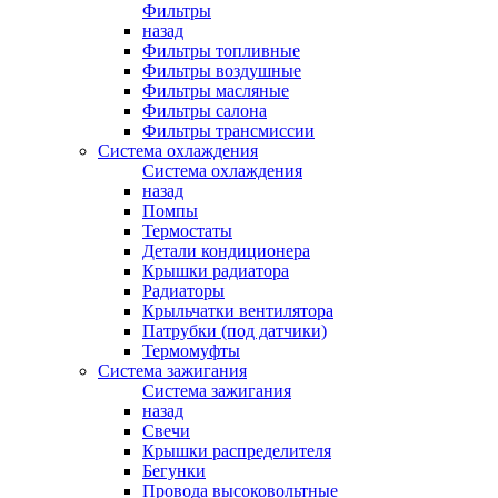
Фильтры
назад
Фильтры топливные
Фильтры воздушные
Фильтры масляные
Фильтры салона
Фильтры трансмиссии
Система охлаждения
Система охлаждения
назад
Помпы
Термостаты
Детали кондиционера
Крышки радиатора
Радиаторы
Крыльчатки вентилятора
Патрубки (под датчики)
Термомуфты
Система зажигания
Система зажигания
назад
Свечи
Крышки распределителя
Бегунки
Провода высоковольтные