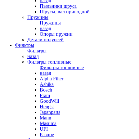
назад
Пыльники шруса
Шрусы, вал приводной
Пружины
Пружины
назад
Опоры пружин
Детали полуосей
Фильтры
Фильтры
назад
Фильтры топливные
Фильтры топливные
назад
Alpha Filter
Ashika
Bosch
Fram
GoodWill
Hengst
Japanparts
Mann
Masuma
UFI
Разное