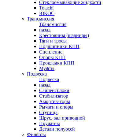
Стеклоомывающие жидкости
Totachi
ЮКОС
Трансмиссия
Трансмиссия
назад
Крестовины (шарниры)
Тяги и тросы
Подшипники КПП
Сцепление
Опоры КПП
Прокладки КПП
Муфты
Подвеска
Подвеска
назад
Сайлентблоки
Стабилизатор
Амортизаторы
Рычаги и опоры
Ступица
Шрус, вал приводной
Пружины
Детали полуосей
Фильтры