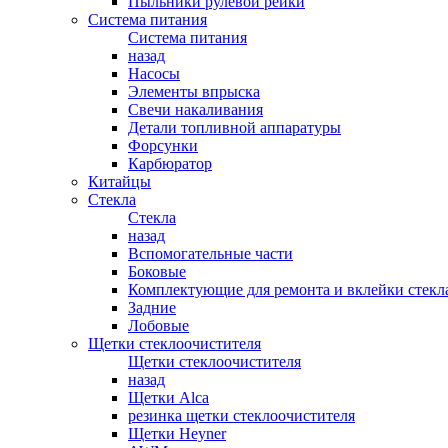
Пыльники рулевой рейки
Система питания
Система питания
назад
Насосы
Элементы впрыска
Свечи накаливания
Детали топливной аппаратуры
Форсунки
Карбюратор
Китайцы
Стекла
Стекла
назад
Вспомогательные части
Боковые
Комплектующие для ремонта и вклейки стекл
Задние
Лобовые
Щетки стеклоочистителя
Щетки стеклоочистителя
назад
Щетки Alca
резинка щетки стеклоочистителя
Щетки Heyner