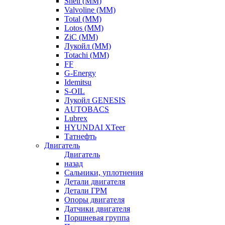
Shell (ММ)
Valvoline (ММ)
Total (ММ)
Lotos (ММ)
ZiC (ММ)
Лукойл (ММ)
Totachi (MM)
FF
G-Energy
Idemitsu
S-OIL
Лукойл GENESIS
AUTOBACS
Lubrex
HYUNDAI XTeer
Татнефть
Двигатель
Двигатель
назад
Сальники, уплотнения
Детали двигателя
Детали ГРМ
Опоры двигателя
Датчики двигателя
Поршневая группа