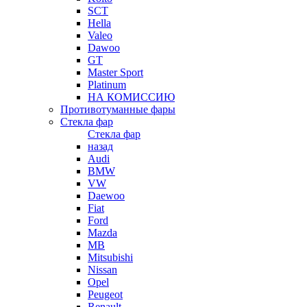
SCT
Hella
Valeo
Dawoo
GT
Master Sport
Platinum
НА КОМИССИЮ
Противотуманные фары
Стекла фар
Стекла фар
назад
Audi
BMW
VW
Daewoo
Fiat
Ford
Mazda
MB
Mitsubishi
Nissan
Opel
Peugeot
Renault