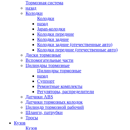
Тормозная система
назад
Колодки
Колодки
назад
Japan-колодки
Колодки передние
Колодки задние
Колодки задние (отечественные авто)
Колодки передние (отечественные авто)
Диски тормозные
Вспомогательные части
Цилиндры тормозные
Цилиндры тормозные
назад
Суппорт
Ремонтные комплекты
Регуляторы, распределители
Датчики ABS
Датчики тормозных колодок
Цилиндр тормозной рабочий
Шланги, патрубки
Тросы
Кузов
Кузов