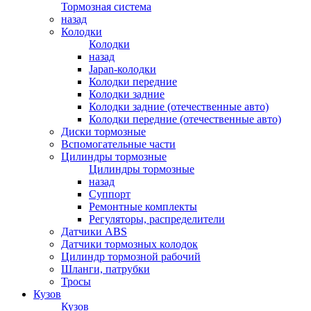
Тормозная система
назад
Колодки
Колодки
назад
Japan-колодки
Колодки передние
Колодки задние
Колодки задние (отечественные авто)
Колодки передние (отечественные авто)
Диски тормозные
Вспомогательные части
Цилиндры тормозные
Цилиндры тормозные
назад
Суппорт
Ремонтные комплекты
Регуляторы, распределители
Датчики ABS
Датчики тормозных колодок
Цилиндр тормозной рабочий
Шланги, патрубки
Тросы
Кузов
Кузов