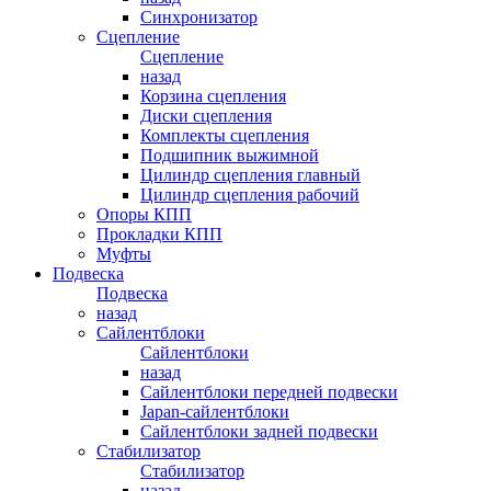
Синхронизатор
Сцепление
Сцепление
назад
Корзина сцепления
Диски сцепления
Комплекты сцепления
Подшипник выжимной
Цилиндр сцепления главный
Цилиндр сцепления рабочий
Опоры КПП
Прокладки КПП
Муфты
Подвеска
Подвеска
назад
Сайлентблоки
Сайлентблоки
назад
Сайлентблоки передней подвески
Japan-сайлентблоки
Сайлентблоки задней подвески
Стабилизатор
Стабилизатор
назад