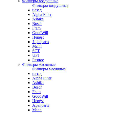
Фильтры воздушные
Фильтры воздушные
назад
Alpha Filter
Ashika
Bosch
Fram
GoodWill
Hengst
Japanparts
Mann
SCT
UFI
Разное
Фильтры масляные
Фильтры масляные
назад
Alpha Filter
Ashika
Bosch
Fram
GoodWill
Hengst
Japanparts
Mann