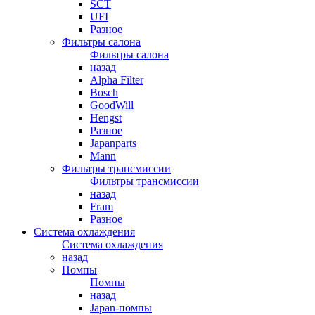
SCT
UFI
Разное
Фильтры салона
Фильтры салона
назад
Alpha Filter
Bosch
GoodWill
Hengst
Разное
Japanparts
Mann
Фильтры трансмиссии
Фильтры трансмиссии
назад
Fram
Разное
Система охлаждения
Система охлаждения
назад
Помпы
Помпы
назад
Japan-помпы