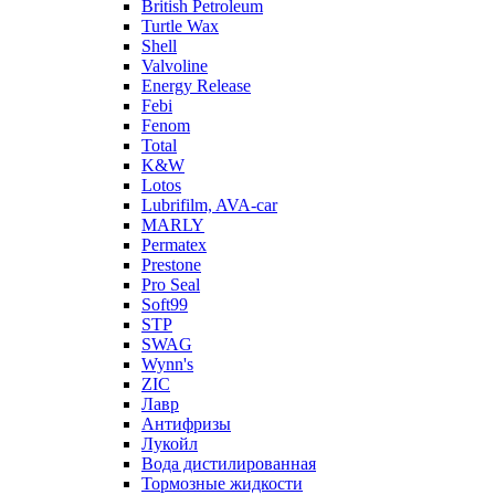
British Petroleum
Turtle Wax
Shell
Valvoline
Energy Release
Febi
Fenom
Total
K&W
Lotos
Lubrifilm, AVA-car
MARLY
Permatex
Prestone
Pro Seal
Soft99
STP
SWAG
Wynn's
ZIC
Лавр
Антифризы
Лукойл
Вода дистилированная
Тормозные жидкости