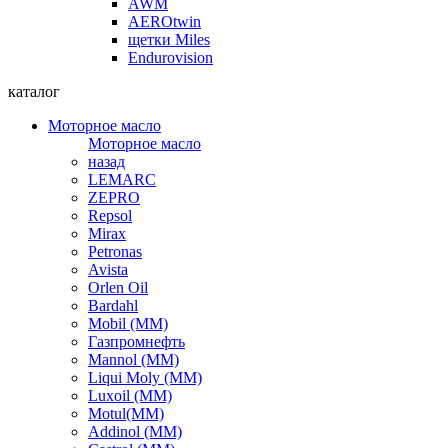
AWM
AEROtwin
щетки Miles
Endurovision
каталог
Моторное масло
Моторное масло
назад
LEMARC
ZEPRO
Repsol
Mirax
Petronas
Avista
Orlen Oil
Bardahl
Mobil (ММ)
Газпромнефть
Mannol (ММ)
Liqui Moly (ММ)
Luxoil (ММ)
Motul(ММ)
Addinol (ММ)