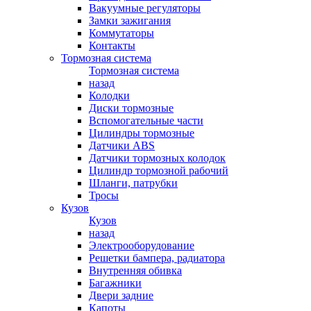
Вакуумные регуляторы
Замки зажигания
Коммутаторы
Контакты
Тормозная система
Тормозная система
назад
Колодки
Диски тормозные
Вспомогательные части
Цилиндры тормозные
Датчики ABS
Датчики тормозных колодок
Цилиндр тормозной рабочий
Шланги, патрубки
Тросы
Кузов
Кузов
назад
Электрооборудование
Решетки бампера, радиатора
Внутренняя обивка
Багажники
Двери задние
Капоты