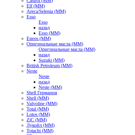
Castrol (ММ)
Elf (ММ)
Areca/Selenia (ММ)
Esso
Esso
назад
Esso (ММ)
Eneos (ММ)
Оригинальные масла (ММ)
Оригинальные масла (ММ)
назад
Suzuki (ММ)
British Petroleum (ММ)
Neste
Neste
назад
Neste (ММ)
Shell Германия
Shell (ММ)
Valvoline (ММ)
Total (ММ)
Lotos (ММ)
ZiC (ММ)
Лукойл (ММ)
Totachi (MM)