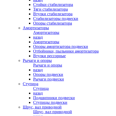
Стойки стабилизатора
Тяги стабилизатора
Втулки стабилизатора
Стабилизаторы подвески
Опоры стабилизатора
Амортизаторы
Амортизаторы
назад
Амортизаторы
Опоры амортизатора подвески
Отбойники, пыльники амортизатора
Втулки рессорные
Рычаги и опоры
Рычаги и опоры
назад
Опоры подвески
Рычаги подвески
Ступица
Ступица
назад
Подшипники подвески
Ступицы подвески
Шрус, вал приводной
Шрус, вал приводной