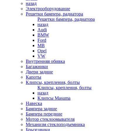
назад
Электрооборудование
Решетки бампера, радиатора
Решетки бампера, радиатора
назад
Audi
BMW
Ford
MB
Opel
VW
Внутренняя обивка
Багажники
Двери задние
Капоты
Клипсы, крепления, болты
Клипсы, крепления, болты
назад
Клипсы Masuma
Навеска
Бампера задние
Бампера передние
Мотор стеклоомывателя
Механизм стеклоподъемника
Брызговики