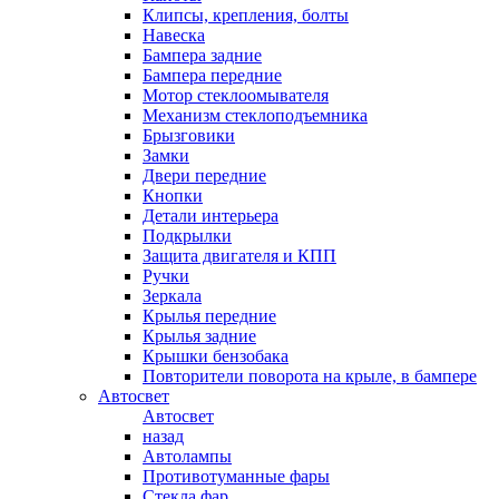
Клипсы, крепления, болты
Навеска
Бампера задние
Бампера передние
Мотор стеклоомывателя
Механизм стеклоподъемника
Брызговики
Замки
Двери передние
Кнопки
Детали интерьера
Подкрылки
Защита двигателя и КПП
Ручки
Зеркала
Крылья передние
Крылья задние
Крышки бензобака
Повторители поворота на крыле, в бампере
Автосвет
Автосвет
назад
Автолампы
Противотуманные фары
Стекла фар