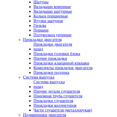
Шатуны
Вкладыши коренные
Вкладыши шатунные
Кольца поршневые
Втулки шатунов
Гильзы
Поршни
Полукольца упорные
Прокладки двигателя
Прокладки двигателя
назад
Прокладки головки блока
Прочие прокладки
Прокладки клапанной крышки
Комплекты прокладок двигателя
Прокладки поддона
Система выпуска
Система выпуска
назад
Прочие детали глушителя
Приемная труба глушителя
Прокладки глушителя
Прокладки коллекторов
Части глушителя (металлорукав)
Подшипники двигателя