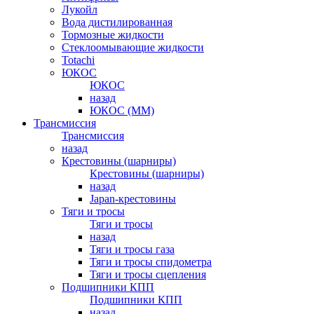
Лукойл
Вода дистилированная
Тормозные жидкости
Стеклоомывающие жидкости
Totachi
ЮКОС
ЮКОС
назад
ЮКОС (ММ)
Трансмиссия
Трансмиссия
назад
Крестовины (шарниры)
Крестовины (шарниры)
назад
Japan-крестовины
Тяги и тросы
Тяги и тросы
назад
Тяги и тросы газа
Тяги и тросы спидометра
Тяги и тросы сцепления
Подшипники КПП
Подшипники КПП
назад