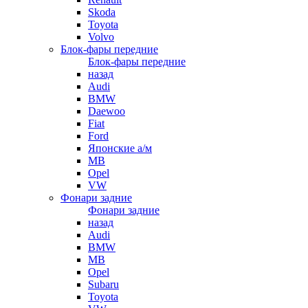
Skoda
Toyota
Volvo
Блок-фары передние
Блок-фары передние
назад
Audi
BMW
Daewoo
Fiat
Ford
Японские а/м
MB
Opel
VW
Фонари задние
Фонари задние
назад
Audi
BMW
MB
Opel
Subaru
Toyota