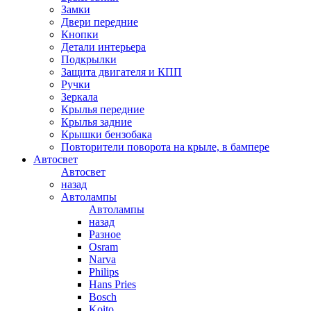
Замки
Двери передние
Кнопки
Детали интерьера
Подкрылки
Защита двигателя и КПП
Ручки
Зеркала
Крылья передние
Крылья задние
Крышки бензобака
Повторители поворота на крыле, в бампере
Автосвет
Автосвет
назад
Автолампы
Автолампы
назад
Разное
Osram
Narva
Philips
Hans Pries
Bosch
Koito