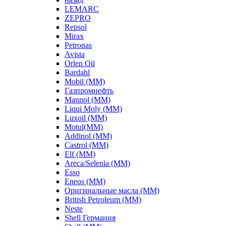
LEMARC
ZEPRO
Repsol
Mirax
Petronas
Avista
Orlen Oil
Bardahl
Mobil (ММ)
Газпромнефть
Mannol (ММ)
Liqui Moly (ММ)
Luxoil (ММ)
Motul(ММ)
Addinol (ММ)
Castrol (ММ)
Elf (ММ)
Areca/Selenia (ММ)
Esso
Eneos (ММ)
Оригинальные масла (ММ)
British Petroleum (ММ)
Neste
Shell Германия