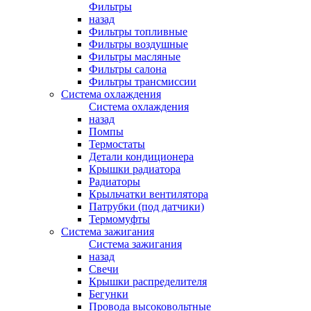
Фильтры
назад
Фильтры топливные
Фильтры воздушные
Фильтры масляные
Фильтры салона
Фильтры трансмиссии
Система охлаждения
Система охлаждения
назад
Помпы
Термостаты
Детали кондиционера
Крышки радиатора
Радиаторы
Крыльчатки вентилятора
Патрубки (под датчики)
Термомуфты
Система зажигания
Система зажигания
назад
Свечи
Крышки распределителя
Бегунки
Провода высоковольтные