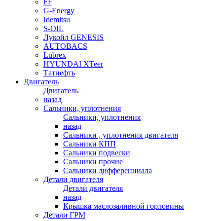
FF
G-Energy
Idemitsu
S-OIL
Лукойл GENESIS
AUTOBACS
Lubrex
HYUNDAI XTeer
Татнефть
Двигатель
Двигатель
назад
Сальники, уплотнения
Сальники, уплотнения
назад
Сальники , уплотнения двигателя
Сальники КПП
Сальники подвески
Сальники прочие
Сальники дифференциала
Детали двигателя
Детали двигателя
назад
Крышка маслозаливной горловины
Детали ГРМ