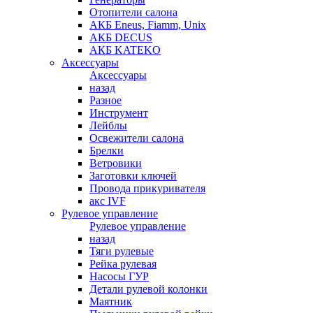
Отопители салона
АКБ Eneus, Fiamm, Unix
АКБ DECUS
АКБ KATEKO
Аксессуары
Аксессуары
назад
Разное
Инструмент
Лейблы
Освежители салона
Брелки
Ветровики
Заготовки ключей
Провода прикуривателя
акс IVF
Рулевое управление
Рулевое управление
назад
Тяги рулевые
Рейка рулевая
Насосы ГУР
Детали рулевой колонки
Маятник