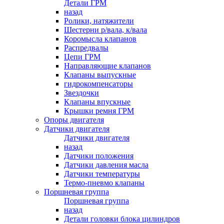
Детали ГРМ
назад
Ролики, натяжители
Шестерни р/вала, к/вала
Коромысла клапанов
Распредвалы
Цепи ГРМ
Направляющие клапанов
Клапаны выпускные
гидрокомпенсаторы
Звездочки
Клапаны впускные
Крышки ремня ГРМ
Опоры двигателя
Датчики двигателя
Датчики двигателя
назад
Датчики положения
Датчики давления масла
Датчики температуры
Термо-пневмо клапаны
Поршневая группа
Поршневая группа
назад
Детали головки блока цилиндров