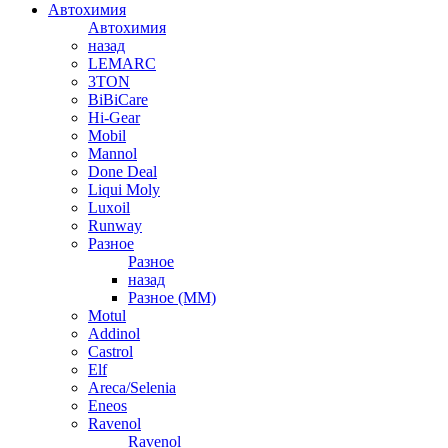
Автохимия
Автохимия
назад
LEMARC
3TON
BiBiCare
Hi-Gear
Mobil
Mannol
Done Deal
Liqui Moly
Luxoil
Runway
Разное
Разное
назад
Разное (ММ)
Motul
Addinol
Castrol
Elf
Areca/Selenia
Eneos
Ravenol
Ravenol