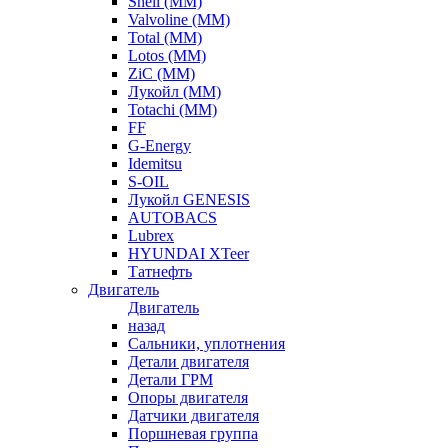
Shell (ММ)
Valvoline (ММ)
Total (ММ)
Lotos (ММ)
ZiC (ММ)
Лукойл (ММ)
Totachi (MM)
FF
G-Energy
Idemitsu
S-OIL
Лукойл GENESIS
AUTOBACS
Lubrex
HYUNDAI XTeer
Татнефть
Двигатель
Двигатель
назад
Сальники, уплотнения
Детали двигателя
Детали ГРМ
Опоры двигателя
Датчики двигателя
Поршневая группа