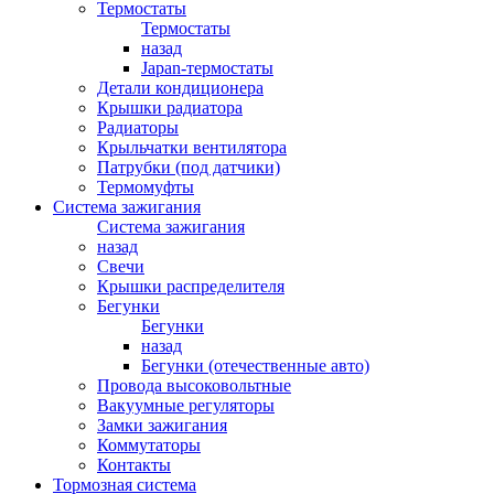
Термостаты
Термостаты
назад
Japan-термостаты
Детали кондиционера
Крышки радиатора
Радиаторы
Крыльчатки вентилятора
Патрубки (под датчики)
Термомуфты
Система зажигания
Система зажигания
назад
Свечи
Крышки распределителя
Бегунки
Бегунки
назад
Бегунки (отечественные авто)
Провода высоковольтные
Вакуумные регуляторы
Замки зажигания
Коммутаторы
Контакты
Тормозная система