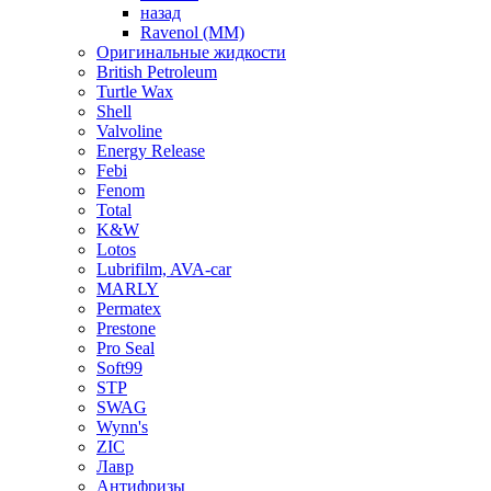
назад
Ravenol (ММ)
Оригинальные жидкости
British Petroleum
Turtle Wax
Shell
Valvoline
Energy Release
Febi
Fenom
Total
K&W
Lotos
Lubrifilm, AVA-car
MARLY
Permatex
Prestone
Pro Seal
Soft99
STP
SWAG
Wynn's
ZIC
Лавр
Антифризы