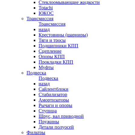
Стеклоомывающие жидкости
Totachi
ЮКОС
Трансмиссия
Трансмиссия
назад
Крестовины (шарниры)
Тяги и тросы
Подшипники КПП
Сцепление
Опоры КПП
Прокладки КПП
Муфты
Подвеска
Подвеска
назад
Сайлентблоки
Стабилизатор
Амортизаторы
Рычаги и опоры
Ступица
Шрус, вал приводной
Пружины
Детали полуосей
Фильтры