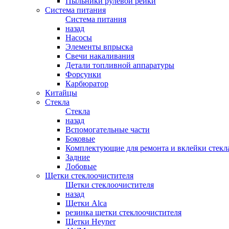
Пыльники рулевой рейки
Система питания
Система питания
назад
Насосы
Элементы впрыска
Свечи накаливания
Детали топливной аппаратуры
Форсунки
Карбюратор
Китайцы
Стекла
Стекла
назад
Вспомогательные части
Боковые
Комплектующие для ремонта и вклейки стекл
Задние
Лобовые
Щетки стеклоочистителя
Щетки стеклоочистителя
назад
Щетки Alca
резинка щетки стеклоочистителя
Щетки Heyner