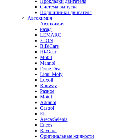
Прокладки двигателя
Система выпуска
Подшипники двигателя
Автохимия
Автохимия
назад
LEMARC
3TON
BiBiCare
Hi-Gear
Mobil
Mannol
Done Deal
Liqui Moly
Luxoil
Runway
Разное
Motul
Addinol
Castrol
Elf
Areca/Selenia
Eneos
Ravenol
Оригинальные жидкости