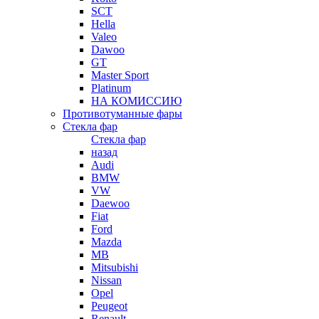
SCT
Hella
Valeo
Dawoo
GT
Master Sport
Platinum
НА КОМИССИЮ
Противотуманные фары
Стекла фар
Стекла фар
назад
Audi
BMW
VW
Daewoo
Fiat
Ford
Mazda
MB
Mitsubishi
Nissan
Opel
Peugeot
Renault