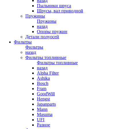
назад
Пыльники шруса
Шрусы, вал приводной
Пружины
Пружины
назад
Опоры пружин
Детали полуосей
Фильтры
Фильтры
назад
Фильтры топливные
Фильтры топливные
назад
Alpha Filter
Ashika
Bosch
Fram
GoodWill
Hengst
Japanparts
Mann
Masuma
UFI
Разное