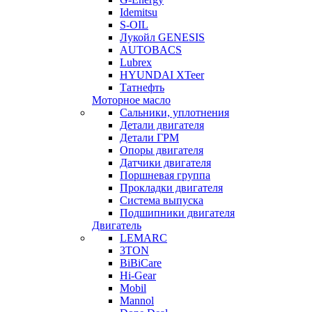
Idemitsu
S-OIL
Лукойл GENESIS
AUTOBACS
Lubrex
HYUNDAI XTeer
Татнефть
Моторное масло
Сальники, уплотнения
Детали двигателя
Детали ГРМ
Опоры двигателя
Датчики двигателя
Поршневая группа
Прокладки двигателя
Система выпуска
Подшипники двигателя
Двигатель
LEMARC
3TON
BiBiCare
Hi-Gear
Mobil
Mannol