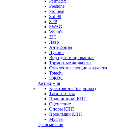
Permatex
Prestone
Pro Seal
Soft99
STP
SWAG
Wynn's
ZIC
Лавр
Антифризы
Лукойл
Вода дистилированная
Тормозные жидкости
Стеклоомывающие жидкости
Totachi
ЮКОС
Автохимия
Крестовины (шарниры)
Тяги и тросы
Подшипники КПП
Сцепление
Опоры КПП
Прокладки КПП
Муфты
Трансмиссия