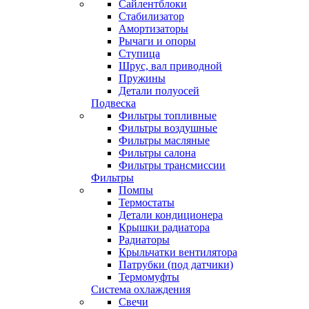
Сайлентблоки
Стабилизатор
Амортизаторы
Рычаги и опоры
Ступица
Шрус, вал приводной
Пружины
Детали полуосей
Подвеска
Фильтры топливные
Фильтры воздушные
Фильтры масляные
Фильтры салона
Фильтры трансмиссии
Фильтры
Помпы
Термостаты
Детали кондиционера
Крышки радиатора
Радиаторы
Крыльчатки вентилятора
Патрубки (под датчики)
Термомуфты
Система охлаждения
Свечи