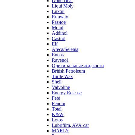
Done Deal
Liqui Moly
Luxoil
Runway
Разное
Motul
Addinol
Castrol
Elf
Areca/Selenia
Eneos
Ravenol
Оригинальные жидкости
British Petroleum
Turtle Wax
Shell
Valvoline
Energy Release
Febi
Fenom
Total
K&W
Lotos
Lubrifilm, AVA-car
MARLY