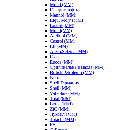
Mobil (ММ)
Газпромнефть
Mannol (ММ)
Liqui Moly (ММ)
Luxoil (ММ)
Motul(ММ)
Addinol (ММ)
Castrol (ММ)
Elf (ММ)
Areca/Selenia (ММ)
Esso
Eneos (ММ)
Оригинальные масла (ММ)
British Petroleum (ММ)
Neste
Shell Германия
Shell (ММ)
Valvoline (ММ)
Total (ММ)
Lotos (ММ)
ZiC (ММ)
Лукойл (ММ)
Totachi (MM)
FF
G-Energy