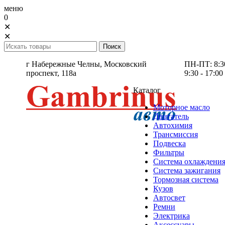
меню
0
✕
✕
г Набережные Челны,
Московский
ПН-ПТ: 8:30 
проспект, 118а
9:30 - 17:00
Каталог
Моторное масло
Двигатель
Автохимия
Трансмиссия
Подвеска
Фильтры
Система охлаждени
Система зажигания
Тормозная система
Кузов
Автосвет
Ремни
Электрика
Аксессуары