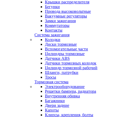
Крышки распределителя
Бегунки
Провода высоковольтные
Вакуумные регуляторы
Замки зажигания
Коммутаторы
Контакты
Система зажигания
Колодки
Диски тормозные
Вспомогательные части
Цилиндры тормозные
Датчики ABS
Датчики тормозных колодок
Цилиндр тормозной рабочий
Шланги, патрубки
Тросы
Тормозная система
Электрооборудование
Решетки бампера, радиатора
Внутренняя обивка
Багажники
Двери задние
Капоты
Клипсы, крепления, болты