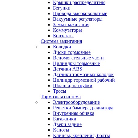
Крышки распределителя
Бегунки
Провода высоковольтные
Вакуумные регуляторы
Замки зажигания
Коммутаторы
Контакты
Система зажигания
Колодки
Диски тормозные
Вспомогательные части
Цилиндры тормозные
Датчики ABS
Датчики тормозных колодок
Цилиндр тормозной рабочий
Шланги, патрубки
Тросы
Тормозная система
Электрооборудование
Решетки бампера, радиатора
Внутренняя обивка
Багажники
Двери задние
Капоты
Клипсы, крепления, болты