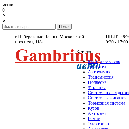
меню
0
✕
✕
г Набережные Челны,
Московский
ПН-ПТ: 8:30 
проспект, 118а
9:30 - 17:00
Каталог
Моторное масло
Двигатель
Автохимия
Трансмиссия
Подвеска
Фильтры
Система охлаждени
Система зажигания
Тормозная система
Кузов
Автосвет
Ремни
Электрика
Аксессуары