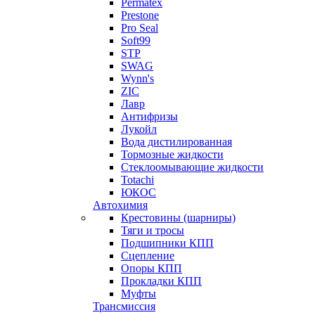
Permatex
Prestone
Pro Seal
Soft99
STP
SWAG
Wynn's
ZIC
Лавр
Антифризы
Лукойл
Вода дистилированная
Тормозные жидкости
Стеклоомывающие жидкости
Totachi
ЮКОС
Автохимия
Крестовины (шарниры)
Тяги и тросы
Подшипники КПП
Сцепление
Опоры КПП
Прокладки КПП
Муфты
Трансмиссия