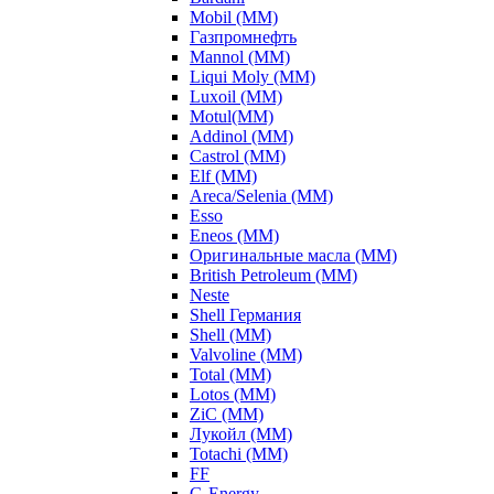
Mobil (ММ)
Газпромнефть
Mannol (ММ)
Liqui Moly (ММ)
Luxoil (ММ)
Motul(ММ)
Addinol (ММ)
Castrol (ММ)
Elf (ММ)
Areca/Selenia (ММ)
Esso
Eneos (ММ)
Оригинальные масла (ММ)
British Petroleum (ММ)
Neste
Shell Германия
Shell (ММ)
Valvoline (ММ)
Total (ММ)
Lotos (ММ)
ZiC (ММ)
Лукойл (ММ)
Totachi (MM)
FF
G-Energy