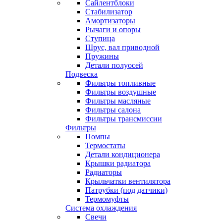
Сайлентблоки
Стабилизатор
Амортизаторы
Рычаги и опоры
Ступица
Шрус, вал приводной
Пружины
Детали полуосей
Подвеска
Фильтры топливные
Фильтры воздушные
Фильтры масляные
Фильтры салона
Фильтры трансмиссии
Фильтры
Помпы
Термостаты
Детали кондиционера
Крышки радиатора
Радиаторы
Крыльчатки вентилятора
Патрубки (под датчики)
Термомуфты
Система охлаждения
Свечи