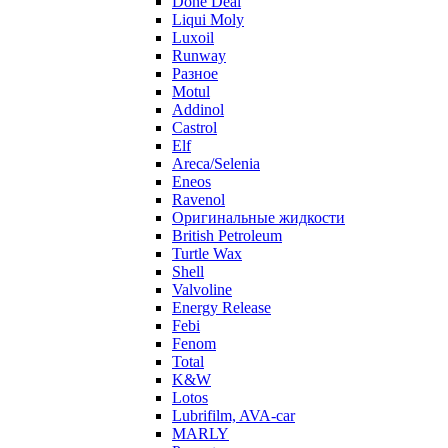
Done Deal
Liqui Moly
Luxoil
Runway
Разное
Motul
Addinol
Castrol
Elf
Areca/Selenia
Eneos
Ravenol
Оригинальные жидкости
British Petroleum
Turtle Wax
Shell
Valvoline
Energy Release
Febi
Fenom
Total
K&W
Lotos
Lubrifilm, AVA-car
MARLY