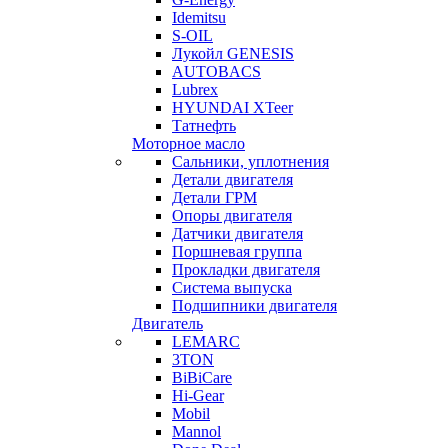
Idemitsu
S-OIL
Лукойл GENESIS
AUTOBACS
Lubrex
HYUNDAI XTeer
Татнефть
Моторное масло
Сальники, уплотнения
Детали двигателя
Детали ГРМ
Опоры двигателя
Датчики двигателя
Поршневая группа
Прокладки двигателя
Система выпуска
Подшипники двигателя
Двигатель
LEMARC
3TON
BiBiCare
Hi-Gear
Mobil
Mannol