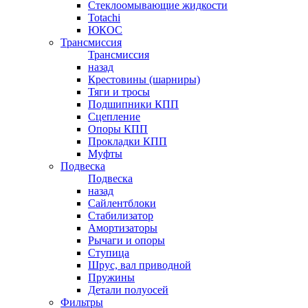
Стеклоомывающие жидкости
Totachi
ЮКОС
Трансмиссия
Трансмиссия
назад
Крестовины (шарниры)
Тяги и тросы
Подшипники КПП
Сцепление
Опоры КПП
Прокладки КПП
Муфты
Подвеска
Подвеска
назад
Сайлентблоки
Стабилизатор
Амортизаторы
Рычаги и опоры
Ступица
Шрус, вал приводной
Пружины
Детали полуосей
Фильтры