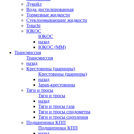
Лукойл
Вода дистилированная
Тормозные жидкости
Стеклоомывающие жидкости
Totachi
ЮКОС
ЮКОС
назад
ЮКОС (ММ)
Трансмиссия
Трансмиссия
назад
Крестовины (шарниры)
Крестовины (шарниры)
назад
Japan-крестовины
Тяги и тросы
Тяги и тросы
назад
Тяги и тросы газа
Тяги и тросы спидометра
Тяги и тросы сцепления
Подшипники КПП
Подшипники КПП
назад