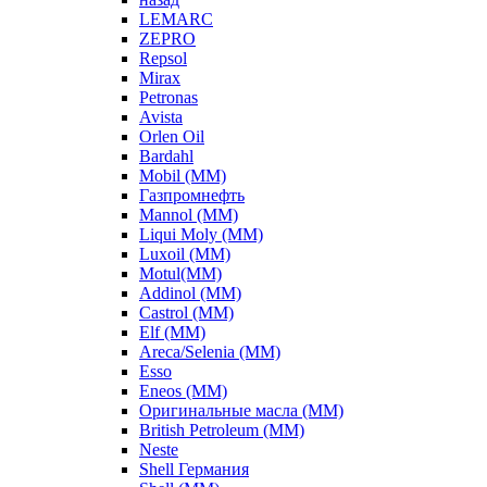
LEMARC
ZEPRO
Repsol
Mirax
Petronas
Avista
Orlen Oil
Bardahl
Mobil (ММ)
Газпромнефть
Mannol (ММ)
Liqui Moly (ММ)
Luxoil (ММ)
Motul(ММ)
Addinol (ММ)
Castrol (ММ)
Elf (ММ)
Areca/Selenia (ММ)
Esso
Eneos (ММ)
Оригинальные масла (ММ)
British Petroleum (ММ)
Neste
Shell Германия