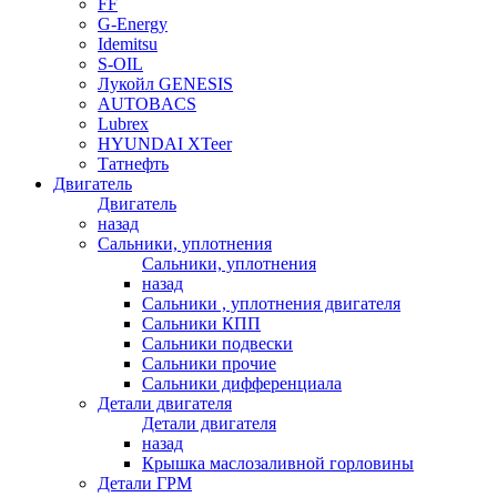
FF
G-Energy
Idemitsu
S-OIL
Лукойл GENESIS
AUTOBACS
Lubrex
HYUNDAI XTeer
Татнефть
Двигатель
Двигатель
назад
Сальники, уплотнения
Сальники, уплотнения
назад
Сальники , уплотнения двигателя
Сальники КПП
Сальники подвески
Сальники прочие
Сальники дифференциала
Детали двигателя
Детали двигателя
назад
Крышка маслозаливной горловины
Детали ГРМ