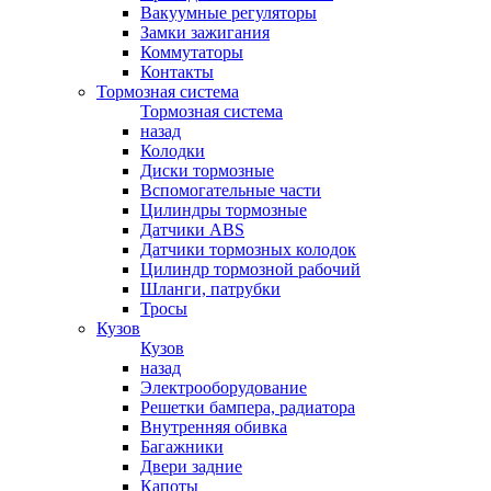
Вакуумные регуляторы
Замки зажигания
Коммутаторы
Контакты
Тормозная система
Тормозная система
назад
Колодки
Диски тормозные
Вспомогательные части
Цилиндры тормозные
Датчики ABS
Датчики тормозных колодок
Цилиндр тормозной рабочий
Шланги, патрубки
Тросы
Кузов
Кузов
назад
Электрооборудование
Решетки бампера, радиатора
Внутренняя обивка
Багажники
Двери задние
Капоты