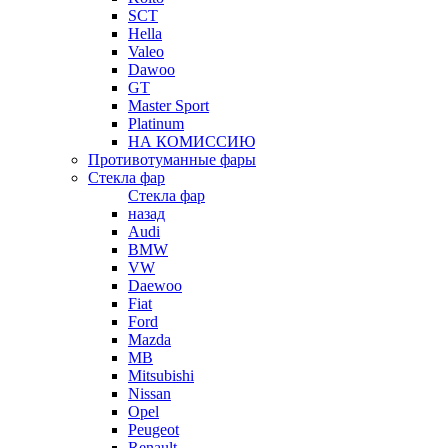
SCT
Hella
Valeo
Dawoo
GT
Master Sport
Platinum
НА КОМИССИЮ
Противотуманные фары
Стекла фар
Стекла фар
назад
Audi
BMW
VW
Daewoo
Fiat
Ford
Mazda
MB
Mitsubishi
Nissan
Opel
Peugeot
Renault