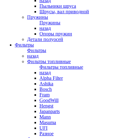
назад
Пыльники шруса
Шрусы, вал приводной
Пружины
Пружины
назад
Опоры пружин
Детали полуосей
Фильтры
Фильтры
назад
Фильтры топливные
Фильтры топливные
назад
Alpha Filter
Ashika
Bosch
Fram
GoodWill
Hengst
Japanparts
Mann
Masuma
UFI
Разное