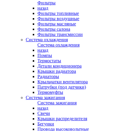
Фильтры
назад
Фильтры топливные
Фильтры воздушные
Фильтры масляные
Фильтры салона
Фильтры трансмиссии
Система охлаждения
Система охлаждения
назад
Помпы
Термостаты
Детали кондиционера
Крышки радиатора
Радиаторы
Крыльчатки вентилятора
Патрубки (под датчики)
Термомуфты
Система зажигания
Система зажигания
назад
Свечи
Крышки распределителя
Бегунки
Провода высоковольтные