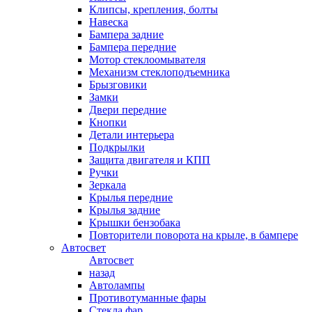
Клипсы, крепления, болты
Навеска
Бампера задние
Бампера передние
Мотор стеклоомывателя
Механизм стеклоподъемника
Брызговики
Замки
Двери передние
Кнопки
Детали интерьера
Подкрылки
Защита двигателя и КПП
Ручки
Зеркала
Крылья передние
Крылья задние
Крышки бензобака
Повторители поворота на крыле, в бампере
Автосвет
Автосвет
назад
Автолампы
Противотуманные фары
Стекла фар