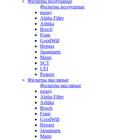
Фильтры воздушные
Фильтры воздушные
назад
Alpha Filter
Ashika
Bosch
Fram
GoodWill
Hengst
Japanparts
Mann
SCT
UFI
Разное
Фильтры масляные
Фильтры масляные
назад
Alpha Filter
Ashika
Bosch
Fram
GoodWill
Hengst
Japanparts
Mann