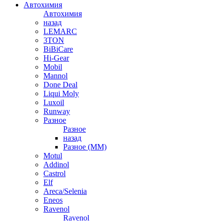
Автохимия
Автохимия
назад
LEMARC
3TON
BiBiCare
Hi-Gear
Mobil
Mannol
Done Deal
Liqui Moly
Luxoil
Runway
Разное
Разное
назад
Разное (ММ)
Motul
Addinol
Castrol
Elf
Areca/Selenia
Eneos
Ravenol
Ravenol