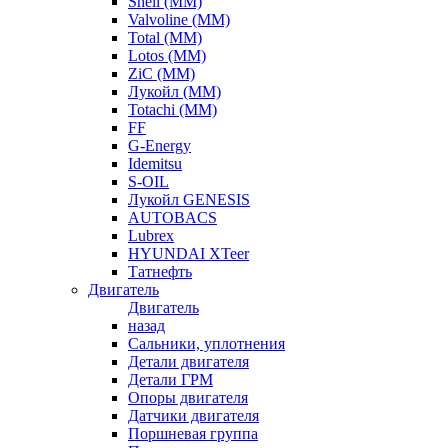
Shell (ММ)
Valvoline (ММ)
Total (ММ)
Lotos (ММ)
ZiC (ММ)
Лукойл (ММ)
Totachi (MM)
FF
G-Energy
Idemitsu
S-OIL
Лукойл GENESIS
AUTOBACS
Lubrex
HYUNDAI XTeer
Татнефть
Двигатель
Двигатель
назад
Сальники, уплотнения
Детали двигателя
Детали ГРМ
Опоры двигателя
Датчики двигателя
Поршневая группа