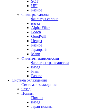
SCT
UFI
Разное
Фильтры салона
Фильтры салона
назад
Alpha Filter
Bosch
GoodWill
Hengst
Разное
Japanparts
Mann
Фильтры трансмиссии
Фильтры трансмиссии
назад
Fram
Разное
Система охлаждения
Система охлаждения
назад
Помпы
Помпы
назад
Japan-помпы