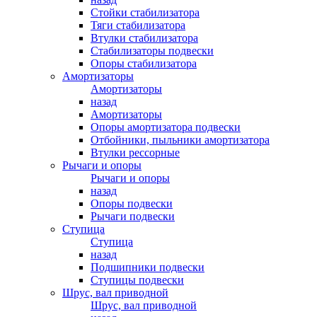
Стойки стабилизатора
Тяги стабилизатора
Втулки стабилизатора
Стабилизаторы подвески
Опоры стабилизатора
Амортизаторы
Амортизаторы
назад
Амортизаторы
Опоры амортизатора подвески
Отбойники, пыльники амортизатора
Втулки рессорные
Рычаги и опоры
Рычаги и опоры
назад
Опоры подвески
Рычаги подвески
Ступица
Ступица
назад
Подшипники подвески
Ступицы подвески
Шрус, вал приводной
Шрус, вал приводной