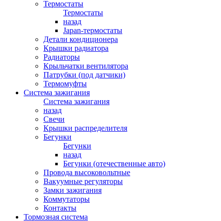
Термостаты
Термостаты
назад
Japan-термостаты
Детали кондиционера
Крышки радиатора
Радиаторы
Крыльчатки вентилятора
Патрубки (под датчики)
Термомуфты
Система зажигания
Система зажигания
назад
Свечи
Крышки распределителя
Бегунки
Бегунки
назад
Бегунки (отечественные авто)
Провода высоковольтные
Вакуумные регуляторы
Замки зажигания
Коммутаторы
Контакты
Тормозная система