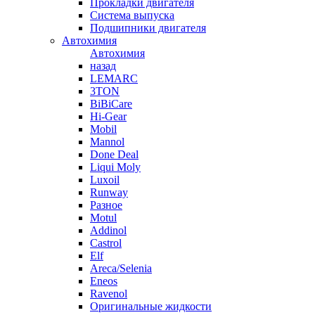
Прокладки двигателя
Система выпуска
Подшипники двигателя
Автохимия
Автохимия
назад
LEMARC
3TON
BiBiCare
Hi-Gear
Mobil
Mannol
Done Deal
Liqui Moly
Luxoil
Runway
Разное
Motul
Addinol
Castrol
Elf
Areca/Selenia
Eneos
Ravenol
Оригинальные жидкости