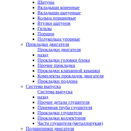
Шатуны
Вкладыши коренные
Вкладыши шатунные
Кольца поршневые
Втулки шатунов
Гильзы
Поршни
Полукольца упорные
Прокладки двигателя
Прокладки двигателя
назад
Прокладки головки блока
Прочие прокладки
Прокладки клапанной крышки
Комплекты прокладок двигателя
Прокладки поддона
Система выпуска
Система выпуска
назад
Прочие детали глушителя
Приемная труба глушителя
Прокладки глушителя
Прокладки коллекторов
Части глушителя (металлорукав)
Подшипники двигателя