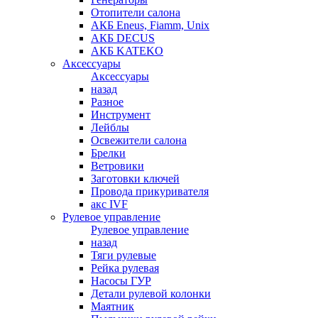
Отопители салона
АКБ Eneus, Fiamm, Unix
АКБ DECUS
АКБ KATEKO
Аксессуары
Аксессуары
назад
Разное
Инструмент
Лейблы
Освежители салона
Брелки
Ветровики
Заготовки ключей
Провода прикуривателя
акс IVF
Рулевое управление
Рулевое управление
назад
Тяги рулевые
Рейка рулевая
Насосы ГУР
Детали рулевой колонки
Маятник