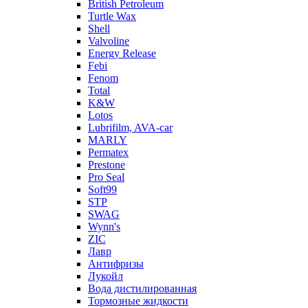
British Petroleum
Turtle Wax
Shell
Valvoline
Energy Release
Febi
Fenom
Total
K&W
Lotos
Lubrifilm, AVA-car
MARLY
Permatex
Prestone
Pro Seal
Soft99
STP
SWAG
Wynn's
ZIC
Лавр
Антифризы
Лукойл
Вода дистилированная
Тормозные жидкости