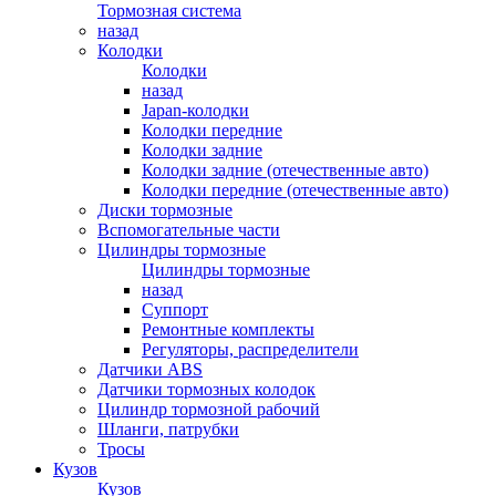
Тормозная система
назад
Колодки
Колодки
назад
Japan-колодки
Колодки передние
Колодки задние
Колодки задние (отечественные авто)
Колодки передние (отечественные авто)
Диски тормозные
Вспомогательные части
Цилиндры тормозные
Цилиндры тормозные
назад
Суппорт
Ремонтные комплекты
Регуляторы, распределители
Датчики ABS
Датчики тормозных колодок
Цилиндр тормозной рабочий
Шланги, патрубки
Тросы
Кузов
Кузов