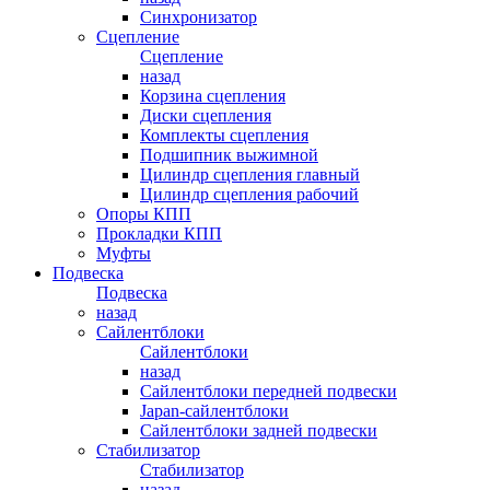
Синхронизатор
Сцепление
Сцепление
назад
Корзина сцепления
Диски сцепления
Комплекты сцепления
Подшипник выжимной
Цилиндр сцепления главный
Цилиндр сцепления рабочий
Опоры КПП
Прокладки КПП
Муфты
Подвеска
Подвеска
назад
Сайлентблоки
Сайлентблоки
назад
Сайлентблоки передней подвески
Japan-сайлентблоки
Сайлентблоки задней подвески
Стабилизатор
Стабилизатор
назад