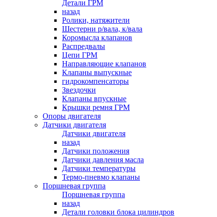
Детали ГРМ
назад
Ролики, натяжители
Шестерни р/вала, к/вала
Коромысла клапанов
Распредвалы
Цепи ГРМ
Направляющие клапанов
Клапаны выпускные
гидрокомпенсаторы
Звездочки
Клапаны впускные
Крышки ремня ГРМ
Опоры двигателя
Датчики двигателя
Датчики двигателя
назад
Датчики положения
Датчики давления масла
Датчики температуры
Термо-пневмо клапаны
Поршневая группа
Поршневая группа
назад
Детали головки блока цилиндров