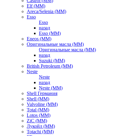
Castrol (ММ)
Elf (ММ)
Areca/Selenia (ММ)
Esso
Esso
назад
Esso (ММ)
Eneos (ММ)
Оригинальные масла (ММ)
Оригинальные масла (ММ)
назад
Suzuki (ММ)
British Petroleum (ММ)
Neste
Neste
назад
Neste (ММ)
Shell Германия
Shell (ММ)
Valvoline (ММ)
Total (ММ)
Lotos (ММ)
ZiC (ММ)
Лукойл (ММ)
Totachi (MM)