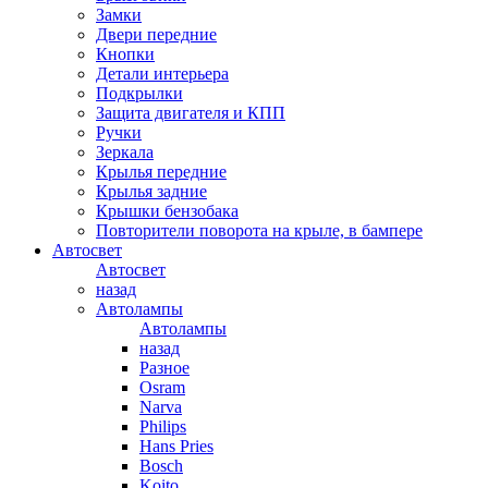
Замки
Двери передние
Кнопки
Детали интерьера
Подкрылки
Защита двигателя и КПП
Ручки
Зеркала
Крылья передние
Крылья задние
Крышки бензобака
Повторители поворота на крыле, в бампере
Автосвет
Автосвет
назад
Автолампы
Автолампы
назад
Разное
Osram
Narva
Philips
Hans Pries
Bosch
Koito