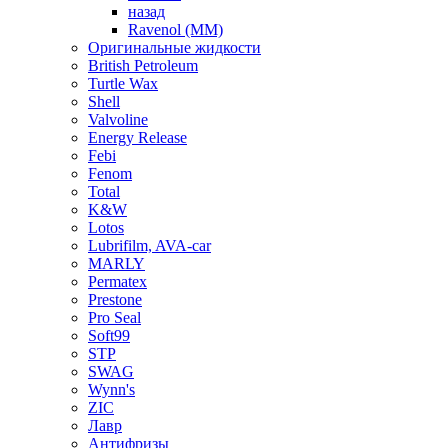
назад
Ravenol (ММ)
Оригинальные жидкости
British Petroleum
Turtle Wax
Shell
Valvoline
Energy Release
Febi
Fenom
Total
K&W
Lotos
Lubrifilm, AVA-car
MARLY
Permatex
Prestone
Pro Seal
Soft99
STP
SWAG
Wynn's
ZIC
Лавр
Антифризы