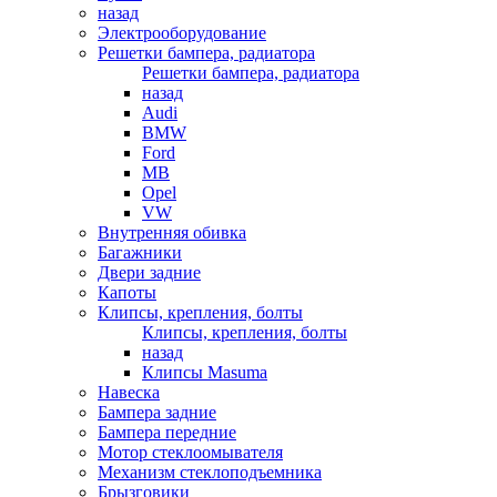
назад
Электрооборудование
Решетки бампера, радиатора
Решетки бампера, радиатора
назад
Audi
BMW
Ford
MB
Opel
VW
Внутренняя обивка
Багажники
Двери задние
Капоты
Клипсы, крепления, болты
Клипсы, крепления, болты
назад
Клипсы Masuma
Навеска
Бампера задние
Бампера передние
Мотор стеклоомывателя
Механизм стеклоподъемника
Брызговики