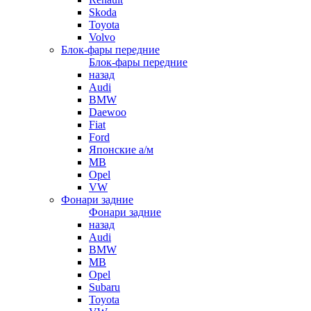
Skoda
Toyota
Volvo
Блок-фары передние
Блок-фары передние
назад
Audi
BMW
Daewoo
Fiat
Ford
Японские а/м
MB
Opel
VW
Фонари задние
Фонари задние
назад
Audi
BMW
MB
Opel
Subaru
Toyota