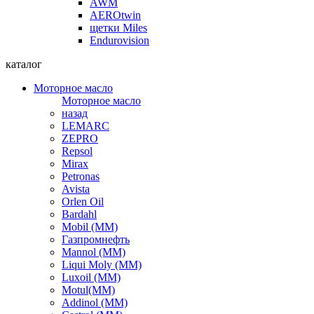
AWM
AEROtwin
щетки Miles
Endurovision
каталог
Моторное масло
Моторное масло
назад
LEMARC
ZEPRO
Repsol
Mirax
Petronas
Avista
Orlen Oil
Bardahl
Mobil (ММ)
Газпромнефть
Mannol (ММ)
Liqui Moly (ММ)
Luxoil (ММ)
Motul(ММ)
Addinol (ММ)