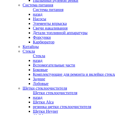
Пыльники рулевой рейки
Система питания
Система питания
назад
Насосы
Элементы впрыска
Свечи накаливания
Детали топливной аппаратуры
Форсунки
Карбюратор
Китайцы
Стекла
Стекла
назад
Вспомогательные части
Боковые
Комплектующие для ремонта и вклейки стекл
Задние
Лобовые
Щетки стеклоочистителя
Щетки стеклоочистителя
назад
Щетки Alca
резинка щетки стеклоочистителя
Щетки Heyner