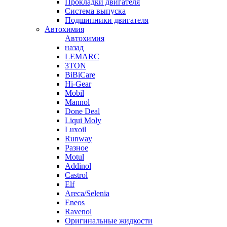
Прокладки двигателя
Система выпуска
Подшипники двигателя
Автохимия
Автохимия
назад
LEMARC
3TON
BiBiCare
Hi-Gear
Mobil
Mannol
Done Deal
Liqui Moly
Luxoil
Runway
Разное
Motul
Addinol
Castrol
Elf
Areca/Selenia
Eneos
Ravenol
Оригинальные жидкости