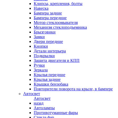
Клипсы, крепления, болты
Навеска
Бампера задние
Бампера передние
Мотор стеклоомывателя
Механизм стеклоподъемника
Брызговики
Замки
Двери передние
Кнопки
Детали интерьера
Подкрылки
Защита двигателя и КПП
Ручки
Зеркала
Крылья передние
Крылья задние
Крышки бензобака
Повторители поворота на крыле, в бампере
Автосвет
Автосвет
назад
Автолампы
Противотуманные фары
Стекла фар