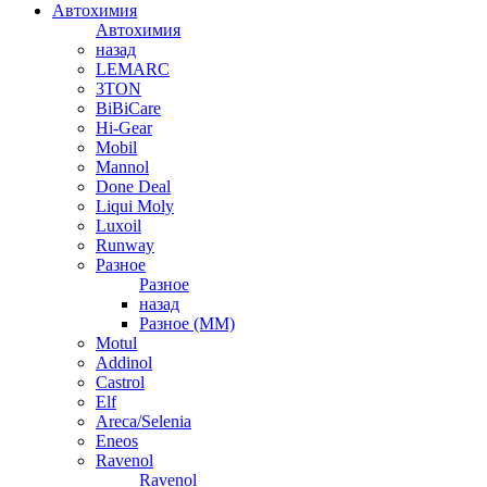
Автохимия
Автохимия
назад
LEMARC
3TON
BiBiCare
Hi-Gear
Mobil
Mannol
Done Deal
Liqui Moly
Luxoil
Runway
Разное
Разное
назад
Разное (ММ)
Motul
Addinol
Castrol
Elf
Areca/Selenia
Eneos
Ravenol
Ravenol