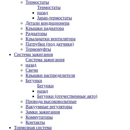
Термостаты
Термостаты
назад
Japan-термостаты
Детали кондиционера
Крышки радиатора
Радиаторы
Крыльчатки вентилятора
Патрубки (под датчики)
Термомуфты
Система зажигания
Система зажигания
назад
Свечи
Крышки распределителя
Бегунки
Бегунки
назад
Бегунки (отечественные авто)
Провода высоковольтные
Вакуумные регуляторы
Замки зажигания
Коммутаторы
Контакты
Тормозная система