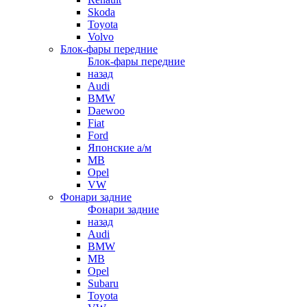
Skoda
Toyota
Volvo
Блок-фары передние
Блок-фары передние
назад
Audi
BMW
Daewoo
Fiat
Ford
Японские а/м
MB
Opel
VW
Фонари задние
Фонари задние
назад
Audi
BMW
MB
Opel
Subaru
Toyota