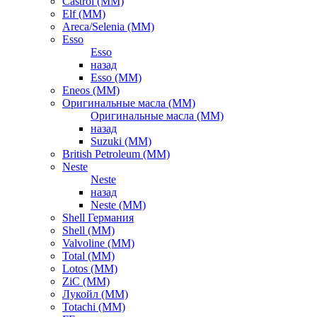
Castrol (ММ)
Elf (ММ)
Areca/Selenia (ММ)
Esso
Esso
назад
Esso (ММ)
Eneos (ММ)
Оригинальные масла (ММ)
Оригинальные масла (ММ)
назад
Suzuki (ММ)
British Petroleum (ММ)
Neste
Neste
назад
Neste (ММ)
Shell Германия
Shell (ММ)
Valvoline (ММ)
Total (ММ)
Lotos (ММ)
ZiC (ММ)
Лукойл (ММ)
Totachi (MM)