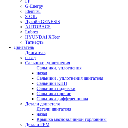
FF
G-Energy
Idemitsu
S-OIL
Лукойл GENESIS
AUTOBACS
Lubrex
HYUNDAI XTeer
Татнефть
Двигатель
Двигатель
назад
Сальники, уплотнения
Сальники, уплотнения
назад
Сальники , уплотнения двигателя
Сальники КПП
Сальники подвески
Сальники прочие
Сальники дифференциала
Детали двигателя
Детали двигателя
назад
Крышка маслозаливной горловины
Детали ГРМ