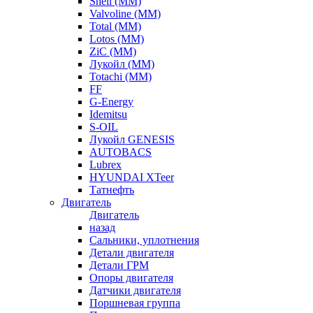
Shell (ММ)
Valvoline (ММ)
Total (ММ)
Lotos (ММ)
ZiC (ММ)
Лукойл (ММ)
Totachi (MM)
FF
G-Energy
Idemitsu
S-OIL
Лукойл GENESIS
AUTOBACS
Lubrex
HYUNDAI XTeer
Татнефть
Двигатель
Двигатель
назад
Сальники, уплотнения
Детали двигателя
Детали ГРМ
Опоры двигателя
Датчики двигателя
Поршневая группа