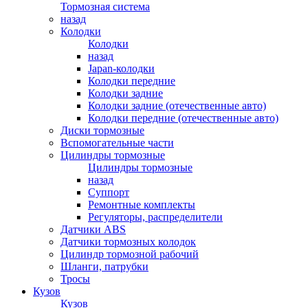
Тормозная система
назад
Колодки
Колодки
назад
Japan-колодки
Колодки передние
Колодки задние
Колодки задние (отечественные авто)
Колодки передние (отечественные авто)
Диски тормозные
Вспомогательные части
Цилиндры тормозные
Цилиндры тормозные
назад
Суппорт
Ремонтные комплекты
Регуляторы, распределители
Датчики ABS
Датчики тормозных колодок
Цилиндр тормозной рабочий
Шланги, патрубки
Тросы
Кузов
Кузов