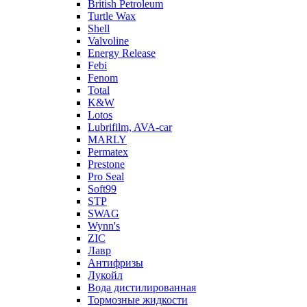
British Petroleum
Turtle Wax
Shell
Valvoline
Energy Release
Febi
Fenom
Total
K&W
Lotos
Lubrifilm, AVA-car
MARLY
Permatex
Prestone
Pro Seal
Soft99
STP
SWAG
Wynn's
ZIC
Лавр
Антифризы
Лукойл
Вода дистилированная
Тормозные жидкости