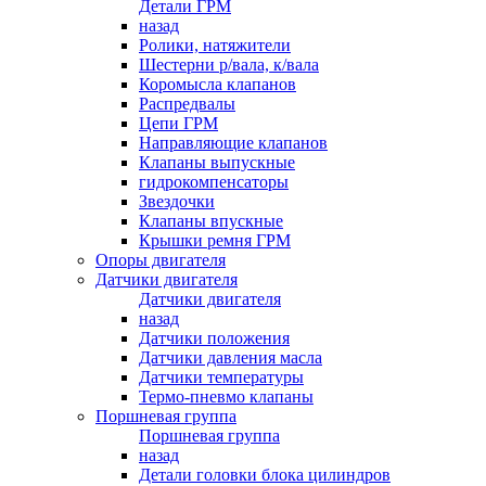
Детали ГРМ
назад
Ролики, натяжители
Шестерни р/вала, к/вала
Коромысла клапанов
Распредвалы
Цепи ГРМ
Направляющие клапанов
Клапаны выпускные
гидрокомпенсаторы
Звездочки
Клапаны впускные
Крышки ремня ГРМ
Опоры двигателя
Датчики двигателя
Датчики двигателя
назад
Датчики положения
Датчики давления масла
Датчики температуры
Термо-пневмо клапаны
Поршневая группа
Поршневая группа
назад
Детали головки блока цилиндров