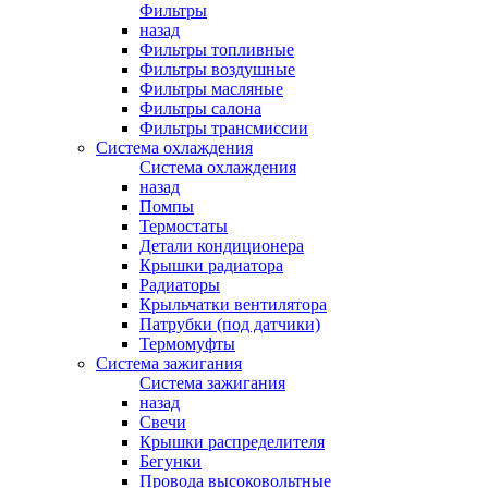
Фильтры
назад
Фильтры топливные
Фильтры воздушные
Фильтры масляные
Фильтры салона
Фильтры трансмиссии
Система охлаждения
Система охлаждения
назад
Помпы
Термостаты
Детали кондиционера
Крышки радиатора
Радиаторы
Крыльчатки вентилятора
Патрубки (под датчики)
Термомуфты
Система зажигания
Система зажигания
назад
Свечи
Крышки распределителя
Бегунки
Провода высоковольтные