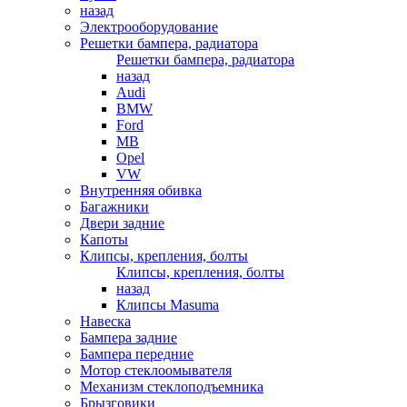
назад
Электрооборудование
Решетки бампера, радиатора
Решетки бампера, радиатора
назад
Audi
BMW
Ford
MB
Opel
VW
Внутренняя обивка
Багажники
Двери задние
Капоты
Клипсы, крепления, болты
Клипсы, крепления, болты
назад
Клипсы Masuma
Навеска
Бампера задние
Бампера передние
Мотор стеклоомывателя
Механизм стеклоподъемника
Брызговики