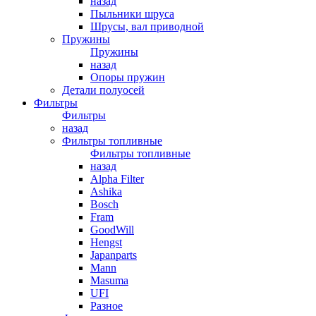
назад
Пыльники шруса
Шрусы, вал приводной
Пружины
Пружины
назад
Опоры пружин
Детали полуосей
Фильтры
Фильтры
назад
Фильтры топливные
Фильтры топливные
назад
Alpha Filter
Ashika
Bosch
Fram
GoodWill
Hengst
Japanparts
Mann
Masuma
UFI
Разное