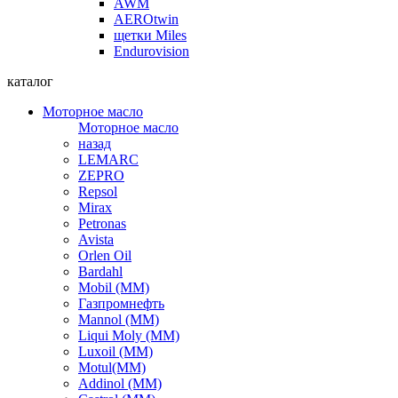
AWM
AEROtwin
щетки Miles
Endurovision
каталог
Моторное масло
Моторное масло
назад
LEMARC
ZEPRO
Repsol
Mirax
Petronas
Avista
Orlen Oil
Bardahl
Mobil (ММ)
Газпромнефть
Mannol (ММ)
Liqui Moly (ММ)
Luxoil (ММ)
Motul(ММ)
Addinol (ММ)