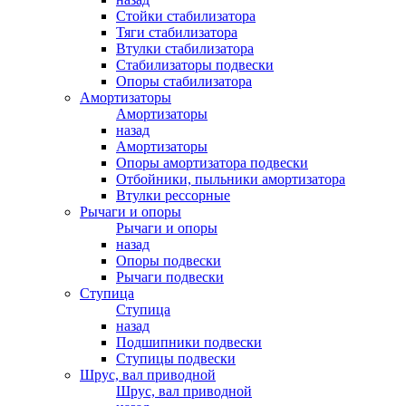
Стойки стабилизатора
Тяги стабилизатора
Втулки стабилизатора
Стабилизаторы подвески
Опоры стабилизатора
Амортизаторы
Амортизаторы
назад
Амортизаторы
Опоры амортизатора подвески
Отбойники, пыльники амортизатора
Втулки рессорные
Рычаги и опоры
Рычаги и опоры
назад
Опоры подвески
Рычаги подвески
Ступица
Ступица
назад
Подшипники подвески
Ступицы подвески
Шрус, вал приводной
Шрус, вал приводной