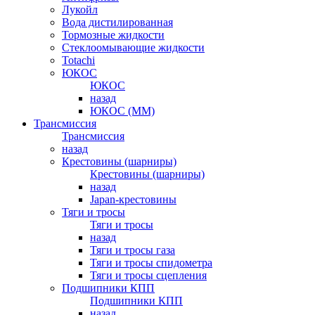
Лукойл
Вода дистилированная
Тормозные жидкости
Стеклоомывающие жидкости
Totachi
ЮКОС
ЮКОС
назад
ЮКОС (ММ)
Трансмиссия
Трансмиссия
назад
Крестовины (шарниры)
Крестовины (шарниры)
назад
Japan-крестовины
Тяги и тросы
Тяги и тросы
назад
Тяги и тросы газа
Тяги и тросы спидометра
Тяги и тросы сцепления
Подшипники КПП
Подшипники КПП
назад