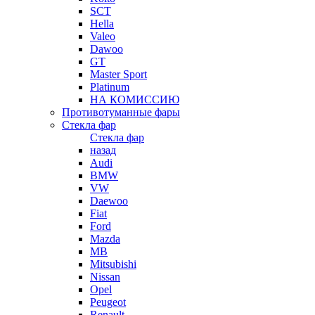
SCT
Hella
Valeo
Dawoo
GT
Master Sport
Platinum
НА КОМИССИЮ
Противотуманные фары
Стекла фар
Стекла фар
назад
Audi
BMW
VW
Daewoo
Fiat
Ford
Mazda
MB
Mitsubishi
Nissan
Opel
Peugeot
Renault