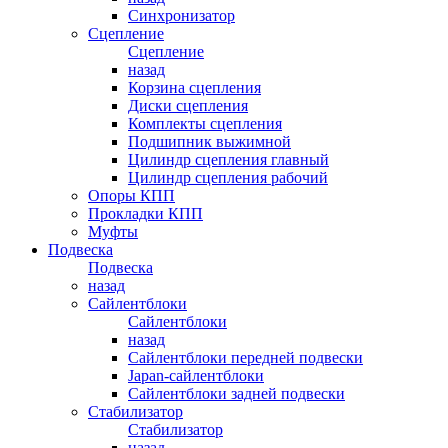
Синхронизатор
Сцепление
Сцепление
назад
Корзина сцепления
Диски сцепления
Комплекты сцепления
Подшипник выжимной
Цилиндр сцепления главный
Цилиндр сцепления рабочий
Опоры КПП
Прокладки КПП
Муфты
Подвеска
Подвеска
назад
Сайлентблоки
Сайлентблоки
назад
Сайлентблоки передней подвески
Japan-сайлентблоки
Сайлентблоки задней подвески
Стабилизатор
Стабилизатор
назад