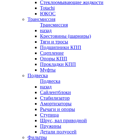
Стеклоомывающие жидкости
Totachi
ЮКОС
Трансмиссия
Трансмиссия
назад
Крестовины (шарниры)
Тяги и тросы
Подшипники КПП
Сцепление
Опоры КПП
Прокладки КПП
Муфты
Подвеска
Подвеска
назад
Сайлентблоки
Стабилизатор
Амортизаторы
Рычаги и опоры
Ступица
Шрус, вал приводной
Пружины
Детали полуосей
Фильтры