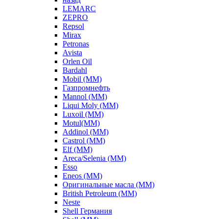
LEMARC
ZEPRO
Repsol
Mirax
Petronas
Avista
Orlen Oil
Bardahl
Mobil (ММ)
Газпромнефть
Mannol (ММ)
Liqui Moly (ММ)
Luxoil (ММ)
Motul(ММ)
Addinol (ММ)
Castrol (ММ)
Elf (ММ)
Areca/Selenia (ММ)
Esso
Eneos (ММ)
Оригинальные масла (ММ)
British Petroleum (ММ)
Neste
Shell Германия