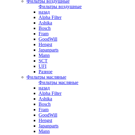
Фильтры воздушные
Фильтры воздушные
назад
Alpha Filter
Ashika
Bosch
Fram
GoodWill
Hengst
Japanparts
Mann
SCT
UFI
Разное
Фильтры масляные
Фильтры масляные
назад
Alpha Filter
Ashika
Bosch
Fram
GoodWill
Hengst
Japanparts
Mann