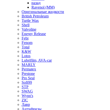
назад
Ravenol (ММ)
Оригинальные жидкости
British Petroleum
Turtle Wax
Shell
Valvoline
Energy Release
Febi
Fenom
Total
K&W
Lotos
Lubrifilm, AVA-car
MARLY
Permatex
Prestone
Pro Seal
Soft99
STP
SWAG
Wynn's
ZIC
Лавр
Антифризы