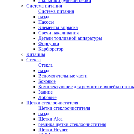
Пыльники рулевой рейки
Система питания
Система питания
назад
Насосы
Элементы впрыска
Свечи накаливания
Детали топливной аппаратуры
Форсунки
Карбюратор
Китайцы
Стекла
Стекла
назад
Вспомогательные части
Боковые
Комплектующие для ремонта и вклейки стекл
Задние
Лобовые
Щетки стеклоочистителя
Щетки стеклоочистителя
назад
Щетки Alca
резинка щетки стеклоочистителя
Щетки Heyner