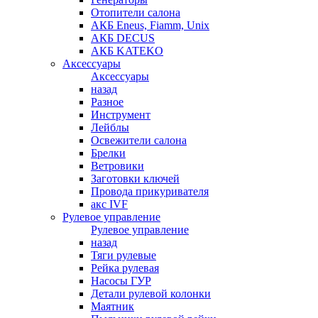
Отопители салона
АКБ Eneus, Fiamm, Unix
АКБ DECUS
АКБ KATEKO
Аксессуары
Аксессуары
назад
Разное
Инструмент
Лейблы
Освежители салона
Брелки
Ветровики
Заготовки ключей
Провода прикуривателя
акс IVF
Рулевое управление
Рулевое управление
назад
Тяги рулевые
Рейка рулевая
Насосы ГУР
Детали рулевой колонки
Маятник