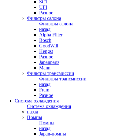
SCT
UFI
Разное
Фильтры салона
Фильтры салона
назад
Alpha Filter
Bosch
GoodWill
Hengst
Разное
Japanparts
Mann
Фильтры трансмиссии
Фильтры трансмиссии
назад
Fram
Разное
Система охлаждения
Система охлаждения
назад
Помпы
Помпы
назад
Japan-помпы