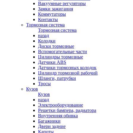
Вакуумные регуляторы
Замки зажигания
Коммутаторы
Контакты
Тормозная система
Тормозная система
назад
Колодки
Диски тормозные
Вспомогательные части
Цилиндры тормозные
Датчики ABS
Датчики тормозных колодок
Цилиндр тормозной рабочий
Шланги, патрубки
Тросы
Кузов
Кузов
назад
Электрооборудование
Решетки бампера, радиатора
Внутренняя обивка
Багажники
Двери задние
Капоты