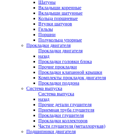
Шатуны
Вкладыши коренные
Вкладыши шатунные
Кольца поршневые
Втулки шатунов
Гильзы
Поршни
Полукольца упорные
Прокладки двигателя
Прокладки двигателя
назад
Прокладки головки блока
Прочие прокладки
Прокладки клапанной крышки
Комплекты прокладок двигателя
Прокладки поддона
Система выпуска
Система выпуска
назад
Прочие детали глушителя
Приемная труба глушителя
Прокладки глушителя
Прокладки коллекторов
Части глушителя (металлорукав)
Подшипники двигателя