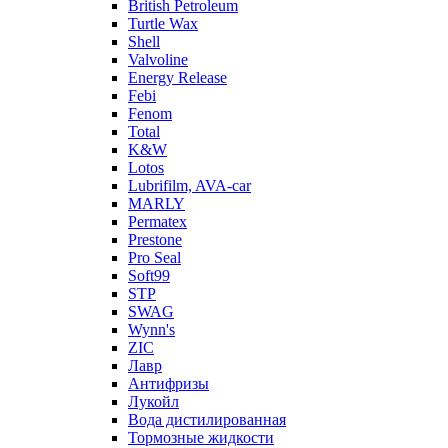
British Petroleum
Turtle Wax
Shell
Valvoline
Energy Release
Febi
Fenom
Total
K&W
Lotos
Lubrifilm, AVA-car
MARLY
Permatex
Prestone
Pro Seal
Soft99
STP
SWAG
Wynn's
ZIC
Лавр
Антифризы
Лукойл
Вода дистилированная
Тормозные жидкости