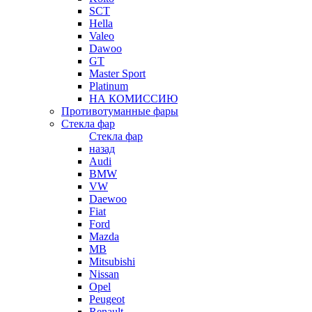
SCT
Hella
Valeo
Dawoo
GT
Master Sport
Platinum
НА КОМИССИЮ
Противотуманные фары
Стекла фар
Стекла фар
назад
Audi
BMW
VW
Daewoo
Fiat
Ford
Mazda
MB
Mitsubishi
Nissan
Opel
Peugeot
Renault