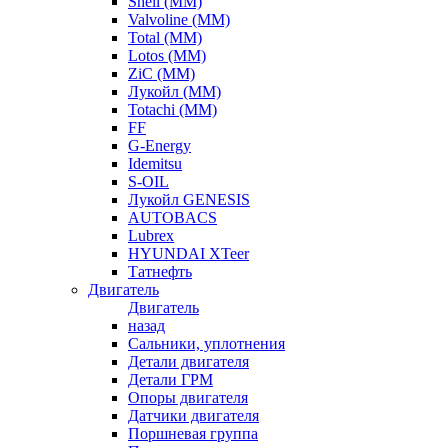
Shell (ММ)
Valvoline (ММ)
Total (ММ)
Lotos (ММ)
ZiC (ММ)
Лукойл (ММ)
Totachi (MM)
FF
G-Energy
Idemitsu
S-OIL
Лукойл GENESIS
AUTOBACS
Lubrex
HYUNDAI XTeer
Татнефть
Двигатель
Двигатель
назад
Сальники, уплотнения
Детали двигателя
Детали ГРМ
Опоры двигателя
Датчики двигателя
Поршневая группа