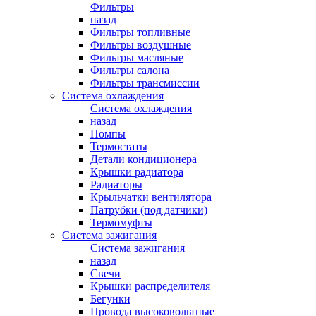
Фильтры
назад
Фильтры топливные
Фильтры воздушные
Фильтры масляные
Фильтры салона
Фильтры трансмиссии
Система охлаждения
Система охлаждения
назад
Помпы
Термостаты
Детали кондиционера
Крышки радиатора
Радиаторы
Крыльчатки вентилятора
Патрубки (под датчики)
Термомуфты
Система зажигания
Система зажигания
назад
Свечи
Крышки распределителя
Бегунки
Провода высоковольтные