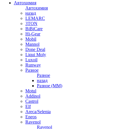
Автохимия
Автохимия
назад
LEMARC
3TON
BiBiCare
Hi-Gear
Mobil
Mannol
Done Deal
Liqui Moly
Luxoil
Runway
Разное
Разное
назад
Разное (ММ)
Motul
Addinol
Castrol
Elf
Areca/Selenia
Eneos
Ravenol
Ravenol