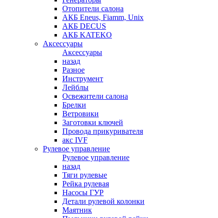
Отопители салона
АКБ Eneus, Fiamm, Unix
АКБ DECUS
АКБ KATEKO
Аксессуары
Аксессуары
назад
Разное
Инструмент
Лейблы
Освежители салона
Брелки
Ветровики
Заготовки ключей
Провода прикуривателя
акс IVF
Рулевое управление
Рулевое управление
назад
Тяги рулевые
Рейка рулевая
Насосы ГУР
Детали рулевой колонки
Маятник