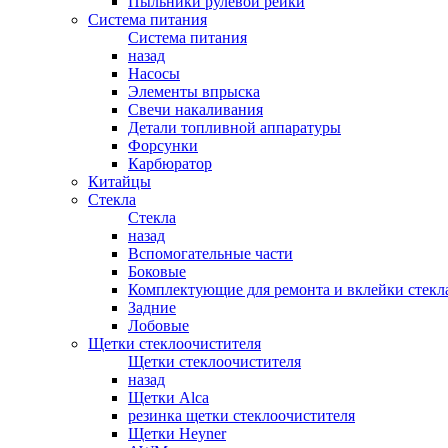
Пыльники рулевой рейки
Система питания
Система питания
назад
Насосы
Элементы впрыска
Свечи накаливания
Детали топливной аппаратуры
Форсунки
Карбюратор
Китайцы
Стекла
Стекла
назад
Вспомогательные части
Боковые
Комплектующие для ремонта и вклейки стекл
Задние
Лобовые
Щетки стеклоочистителя
Щетки стеклоочистителя
назад
Щетки Alca
резинка щетки стеклоочистителя
Щетки Heyner