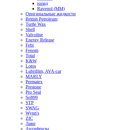
назад
Ravenol (ММ)
Оригинальные жидкости
British Petroleum
Turtle Wax
Shell
Valvoline
Energy Release
Febi
Fenom
Total
K&W
Lotos
Lubrifilm, AVA-car
MARLY
Permatex
Prestone
Pro Seal
Soft99
STP
SWAG
Wynn's
ZIC
Лавр
Антифризы