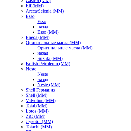
Castrol (ММ)
Elf (ММ)
Areca/Selenia (ММ)
Esso
Esso
назад
Esso (ММ)
Eneos (ММ)
Оригинальные масла (ММ)
Оригинальные масла (ММ)
назад
Suzuki (ММ)
British Petroleum (ММ)
Neste
Neste
назад
Neste (ММ)
Shell Германия
Shell (ММ)
Valvoline (ММ)
Total (ММ)
Lotos (ММ)
ZiC (ММ)
Лукойл (ММ)
Totachi (MM)