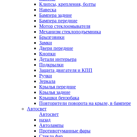
Клипсы, крепления, болты
Навеска
Бампера задние
Бампера передние
Мотор стеклоомывателя
Механизм стеклоподъемника
Брызговики
Замки
Двери передние
Кнопки
Детали интерьера
Подкрылки
Защита двигателя и КПП
Ручки
Зеркала
Крылья передние
Крылья задние
Крышки бензобака
Повторители поворота на крыле, в бампере
Автосвет
Автосвет
назад
Автолампы
Противотуманные фары
Стекла фар