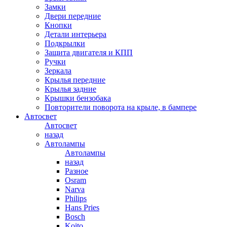
Замки
Двери передние
Кнопки
Детали интерьера
Подкрылки
Защита двигателя и КПП
Ручки
Зеркала
Крылья передние
Крылья задние
Крышки бензобака
Повторители поворота на крыле, в бампере
Автосвет
Автосвет
назад
Автолампы
Автолампы
назад
Разное
Osram
Narva
Philips
Hans Pries
Bosch
Koito