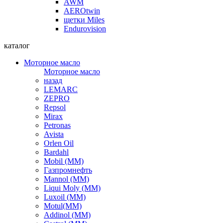
AWM
AEROtwin
щетки Miles
Endurovision
каталог
Моторное масло
Моторное масло
назад
LEMARC
ZEPRO
Repsol
Mirax
Petronas
Avista
Orlen Oil
Bardahl
Mobil (ММ)
Газпромнефть
Mannol (ММ)
Liqui Moly (ММ)
Luxoil (ММ)
Motul(ММ)
Addinol (ММ)