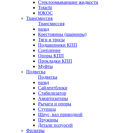
Стеклоомывающие жидкости
Totachi
ЮКОС
Трансмиссия
Трансмиссия
назад
Крестовины (шарниры)
Тяги и тросы
Подшипники КПП
Сцепление
Опоры КПП
Прокладки КПП
Муфты
Подвеска
Подвеска
назад
Сайлентблоки
Стабилизатор
Амортизаторы
Рычаги и опоры
Ступица
Шрус, вал приводной
Пружины
Детали полуосей
Фильтры