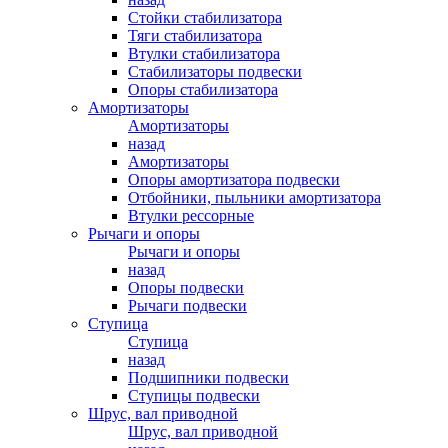
Стойки стабилизатора
Тяги стабилизатора
Втулки стабилизатора
Стабилизаторы подвески
Опоры стабилизатора
Амортизаторы
Амортизаторы
назад
Амортизаторы
Опоры амортизатора подвески
Отбойники, пыльники амортизатора
Втулки рессорные
Рычаги и опоры
Рычаги и опоры
назад
Опоры подвески
Рычаги подвески
Ступица
Ступица
назад
Подшипники подвески
Ступицы подвески
Шрус, вал приводной
Шрус, вал приводной