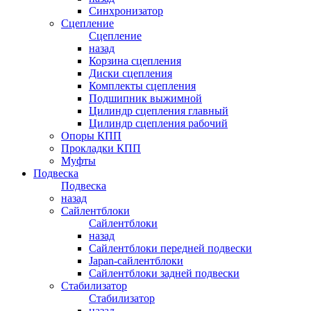
Синхронизатор
Сцепление
Сцепление
назад
Корзина сцепления
Диски сцепления
Комплекты сцепления
Подшипник выжимной
Цилиндр сцепления главный
Цилиндр сцепления рабочий
Опоры КПП
Прокладки КПП
Муфты
Подвеска
Подвеска
назад
Сайлентблоки
Сайлентблоки
назад
Сайлентблоки передней подвески
Japan-сайлентблоки
Сайлентблоки задней подвески
Стабилизатор
Стабилизатор
назад