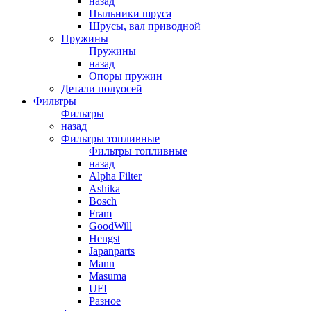
назад
Пыльники шруса
Шрусы, вал приводной
Пружины
Пружины
назад
Опоры пружин
Детали полуосей
Фильтры
Фильтры
назад
Фильтры топливные
Фильтры топливные
назад
Alpha Filter
Ashika
Bosch
Fram
GoodWill
Hengst
Japanparts
Mann
Masuma
UFI
Разное