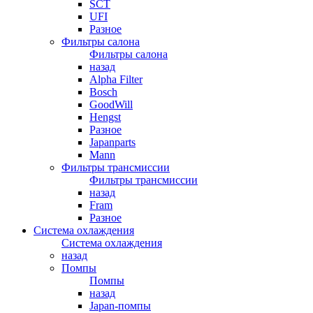
SCT
UFI
Разное
Фильтры салона
Фильтры салона
назад
Alpha Filter
Bosch
GoodWill
Hengst
Разное
Japanparts
Mann
Фильтры трансмиссии
Фильтры трансмиссии
назад
Fram
Разное
Система охлаждения
Система охлаждения
назад
Помпы
Помпы
назад
Japan-помпы