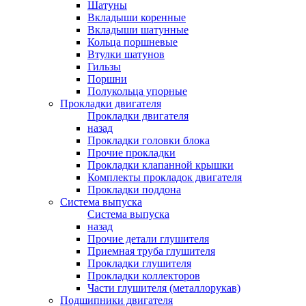
Шатуны
Вкладыши коренные
Вкладыши шатунные
Кольца поршневые
Втулки шатунов
Гильзы
Поршни
Полукольца упорные
Прокладки двигателя
Прокладки двигателя
назад
Прокладки головки блока
Прочие прокладки
Прокладки клапанной крышки
Комплекты прокладок двигателя
Прокладки поддона
Система выпуска
Система выпуска
назад
Прочие детали глушителя
Приемная труба глушителя
Прокладки глушителя
Прокладки коллекторов
Части глушителя (металлорукав)
Подшипники двигателя