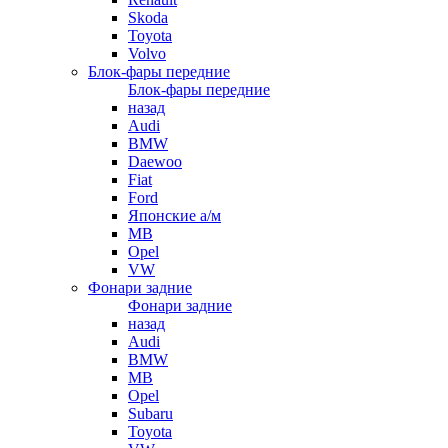
Skoda
Toyota
Volvo
Блок-фары передние
Блок-фары передние
назад
Audi
BMW
Daewoo
Fiat
Ford
Японские а/м
MB
Opel
VW
Фонари задние
Фонари задние
назад
Audi
BMW
MB
Opel
Subaru
Toyota