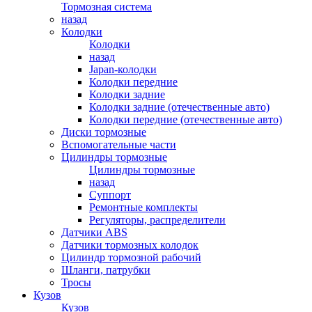
Тормозная система
назад
Колодки
Колодки
назад
Japan-колодки
Колодки передние
Колодки задние
Колодки задние (отечественные авто)
Колодки передние (отечественные авто)
Диски тормозные
Вспомогательные части
Цилиндры тормозные
Цилиндры тормозные
назад
Суппорт
Ремонтные комплекты
Регуляторы, распределители
Датчики ABS
Датчики тормозных колодок
Цилиндр тормозной рабочий
Шланги, патрубки
Тросы
Кузов
Кузов