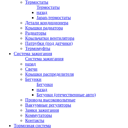
Термостаты
Термостаты
назад
Japan-термостаты
Детали кондиционера
Крышки радиатора
Радиаторы
Крыльчатки вентилятора
Патрубки (под датчики)
Термомуфты
Система зажигания
Система зажигания
назад
Свечи
Крышки распределителя
Бегунки
Бегунки
назад
Бегунки (отечественные авто)
Провода высоковольтные
Вакуумные регуляторы
Замки зажигания
Коммутаторы
Контакты
Тормозная система