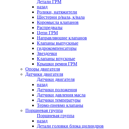
Детали ГРМ
назад
Ролики, натяжители
Шестерни р/вала, к/вала
Коромысла клапанов
Распредвалы
Цепи ГРМ
Направляющие клапанов
Клапаны выпускные
гидрокомпенсаторы
Звездочки
Клапаны впускные
Крышки ремня ГРМ
Опоры двигателя
Датчики двигателя
Датчики двигателя
назад
Датчики положения
Датчики давления масла
Датчики температуры
Термо-пневмо клапаны
Поршневая группа
Поршневая группа
назад
Детали головки блока цилиндров