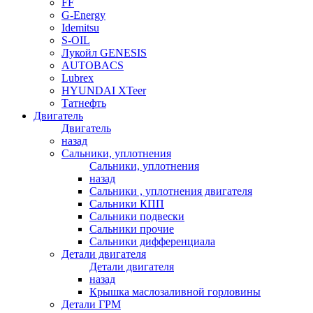
FF
G-Energy
Idemitsu
S-OIL
Лукойл GENESIS
AUTOBACS
Lubrex
HYUNDAI XTeer
Татнефть
Двигатель
Двигатель
назад
Сальники, уплотнения
Сальники, уплотнения
назад
Сальники , уплотнения двигателя
Сальники КПП
Сальники подвески
Сальники прочие
Сальники дифференциала
Детали двигателя
Детали двигателя
назад
Крышка маслозаливной горловины
Детали ГРМ