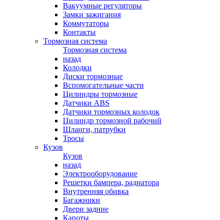
Вакуумные регуляторы
Замки зажигания
Коммутаторы
Контакты
Тормозная система
Тормозная система
назад
Колодки
Диски тормозные
Вспомогательные части
Цилиндры тормозные
Датчики ABS
Датчики тормозных колодок
Цилиндр тормозной рабочий
Шланги, патрубки
Тросы
Кузов
Кузов
назад
Электрооборудование
Решетки бампера, радиатора
Внутренняя обивка
Багажники
Двери задние
Капоты