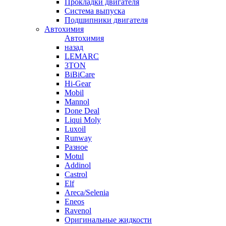
Прокладки двигателя
Система выпуска
Подшипники двигателя
Автохимия
Автохимия
назад
LEMARC
3TON
BiBiCare
Hi-Gear
Mobil
Mannol
Done Deal
Liqui Moly
Luxoil
Runway
Разное
Motul
Addinol
Castrol
Elf
Areca/Selenia
Eneos
Ravenol
Оригинальные жидкости