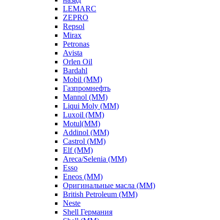
LEMARC
ZEPRO
Repsol
Mirax
Petronas
Avista
Orlen Oil
Bardahl
Mobil (ММ)
Газпромнефть
Mannol (ММ)
Liqui Moly (ММ)
Luxoil (ММ)
Motul(ММ)
Addinol (ММ)
Castrol (ММ)
Elf (ММ)
Areca/Selenia (ММ)
Esso
Eneos (ММ)
Оригинальные масла (ММ)
British Petroleum (ММ)
Neste
Shell Германия