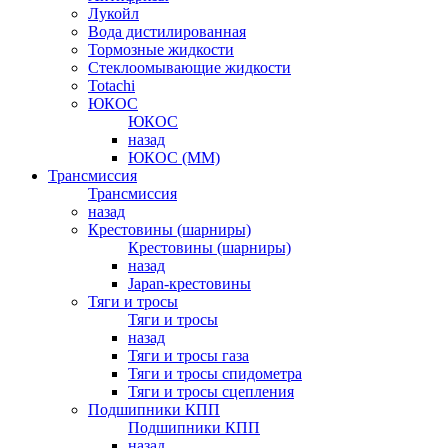
Лукойл
Вода дистилированная
Тормозные жидкости
Стеклоомывающие жидкости
Totachi
ЮКОС
ЮКОС
назад
ЮКОС (ММ)
Трансмиссия
Трансмиссия
назад
Крестовины (шарниры)
Крестовины (шарниры)
назад
Japan-крестовины
Тяги и тросы
Тяги и тросы
назад
Тяги и тросы газа
Тяги и тросы спидометра
Тяги и тросы сцепления
Подшипники КПП
Подшипники КПП
назад