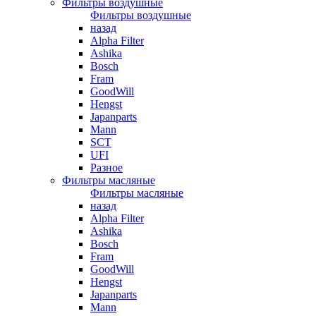
Фильтры воздушные
Фильтры воздушные
назад
Alpha Filter
Ashika
Bosch
Fram
GoodWill
Hengst
Japanparts
Mann
SCT
UFI
Разное
Фильтры масляные
Фильтры масляные
назад
Alpha Filter
Ashika
Bosch
Fram
GoodWill
Hengst
Japanparts
Mann