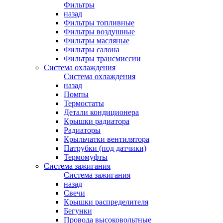
Фильтры
назад
Фильтры топливные
Фильтры воздушные
Фильтры масляные
Фильтры салона
Фильтры трансмиссии
Система охлаждения
Система охлаждения
назад
Помпы
Термостаты
Детали кондиционера
Крышки радиатора
Радиаторы
Крыльчатки вентилятора
Патрубки (под датчики)
Термомуфты
Система зажигания
Система зажигания
назад
Свечи
Крышки распределителя
Бегунки
Провода высоковольтные