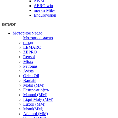
AWM
AEROtwin
щетки Miles
Endurovision
каталог
Моторное масло
Моторное масло
назад
LEMARC
ZEPRO
Repsol
Mirax
Petronas
Avista
Orlen Oil
Bardahl
Mobil (ММ)
Газпромнефть
Mannol (ММ)
Liqui Moly (ММ)
Luxoil (ММ)
Motul(ММ)
Addinol (ММ)