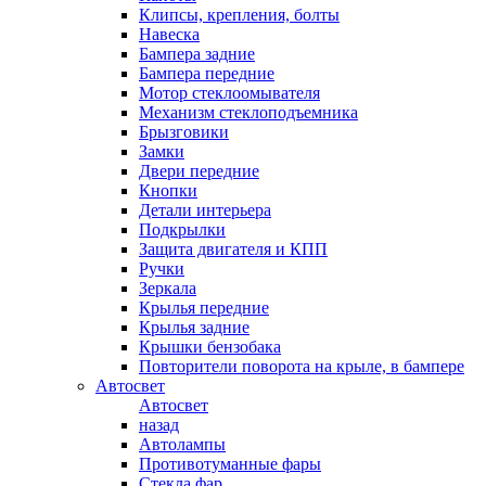
Клипсы, крепления, болты
Навеска
Бампера задние
Бампера передние
Мотор стеклоомывателя
Механизм стеклоподъемника
Брызговики
Замки
Двери передние
Кнопки
Детали интерьера
Подкрылки
Защита двигателя и КПП
Ручки
Зеркала
Крылья передние
Крылья задние
Крышки бензобака
Повторители поворота на крыле, в бампере
Автосвет
Автосвет
назад
Автолампы
Противотуманные фары
Стекла фар