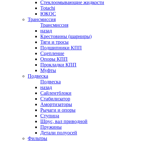
Стеклоомывающие жидкости
Totachi
ЮКОС
Трансмиссия
Трансмиссия
назад
Крестовины (шарниры)
Тяги и тросы
Подшипники КПП
Сцепление
Опоры КПП
Прокладки КПП
Муфты
Подвеска
Подвеска
назад
Сайлентблоки
Стабилизатор
Амортизаторы
Рычаги и опоры
Ступица
Шрус, вал приводной
Пружины
Детали полуосей
Фильтры