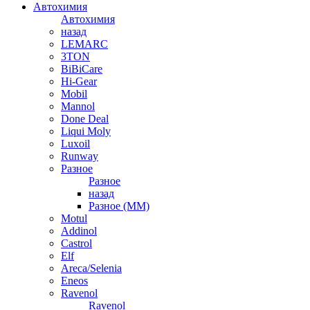
Автохимия
Автохимия
назад
LEMARC
3TON
BiBiCare
Hi-Gear
Mobil
Mannol
Done Deal
Liqui Moly
Luxoil
Runway
Разное
Разное
назад
Разное (ММ)
Motul
Addinol
Castrol
Elf
Areca/Selenia
Eneos
Ravenol
Ravenol