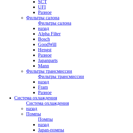
SCT
UFI
Разное
Фильтры салона
Фильтры салона
назад
Alpha Filter
Bosch
GoodWill
Hengst
Разное
Japanparts
Mann
Фильтры трансмиссии
Фильтры трансмиссии
назад
Fram
Разное
Система охлаждения
Система охлаждения
назад
Помпы
Помпы
назад
Japan-помпы