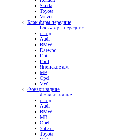
Skoda
Toyota
Volvo
Блок-фары передние
Блок-фары передние
назад
Audi
BMW
Daewoo
Fiat
Ford
Японские а/м
MB
Opel
VW
Фонари задние
Фонари задние
назад
Audi
BMW
MB
Opel
Subaru
Toyota