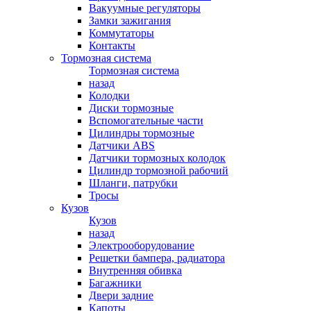
Вакуумные регуляторы
Замки зажигания
Коммутаторы
Контакты
Тормозная система
Тормозная система
назад
Колодки
Диски тормозные
Вспомогательные части
Цилиндры тормозные
Датчики ABS
Датчики тормозных колодок
Цилиндр тормозной рабочий
Шланги, патрубки
Тросы
Кузов
Кузов
назад
Электрооборудование
Решетки бампера, радиатора
Внутренняя обивка
Багажники
Двери задние
Капоты