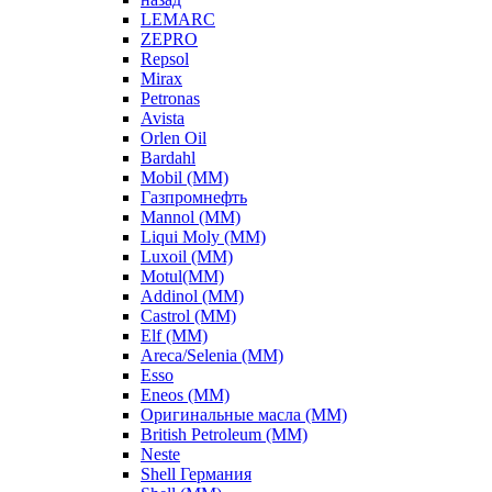
LEMARC
ZEPRO
Repsol
Mirax
Petronas
Avista
Orlen Oil
Bardahl
Mobil (ММ)
Газпромнефть
Mannol (ММ)
Liqui Moly (ММ)
Luxoil (ММ)
Motul(ММ)
Addinol (ММ)
Castrol (ММ)
Elf (ММ)
Areca/Selenia (ММ)
Esso
Eneos (ММ)
Оригинальные масла (ММ)
British Petroleum (ММ)
Neste
Shell Германия