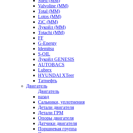
Shell (ММ)
Valvoline (ММ)
Total (ММ)
Lotos (ММ)
ZiC (ММ)
Лукойл (ММ)
Totachi (MM)
FF
G-Energy
Idemitsu
S-OIL
Лукойл GENESIS
AUTOBACS
Lubrex
HYUNDAI XTeer
Татнефть
Двигатель
Двигатель
назад
Сальники, уплотнения
Детали двигателя
Детали ГРМ
Опоры двигателя
Датчики двигателя
Поршневая группа