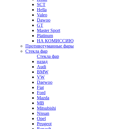
SCT
Hella
Valeo
Dawoo
GT
Master Sport
Platinum
НА КОМИССИЮ
Противотуманные фары
Стекла фар
Стекла фар
назад
Audi
BMW
VW
Daewoo
Fiat
Ford
Mazda
MB
Mitsubishi
Nissan
Opel
Peugeot
Renault