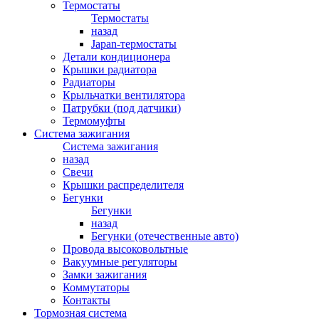
Термостаты
Термостаты
назад
Japan-термостаты
Детали кондиционера
Крышки радиатора
Радиаторы
Крыльчатки вентилятора
Патрубки (под датчики)
Термомуфты
Система зажигания
Система зажигания
назад
Свечи
Крышки распределителя
Бегунки
Бегунки
назад
Бегунки (отечественные авто)
Провода высоковольтные
Вакуумные регуляторы
Замки зажигания
Коммутаторы
Контакты
Тормозная система