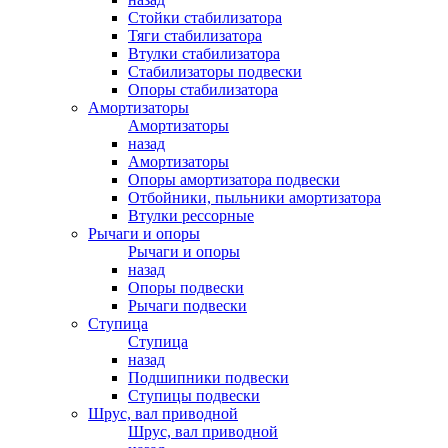
Стойки стабилизатора
Тяги стабилизатора
Втулки стабилизатора
Стабилизаторы подвески
Опоры стабилизатора
Амортизаторы
Амортизаторы
назад
Амортизаторы
Опоры амортизатора подвески
Отбойники, пыльники амортизатора
Втулки рессорные
Рычаги и опоры
Рычаги и опоры
назад
Опоры подвески
Рычаги подвески
Ступица
Ступица
назад
Подшипники подвески
Ступицы подвески
Шрус, вал приводной
Шрус, вал приводной