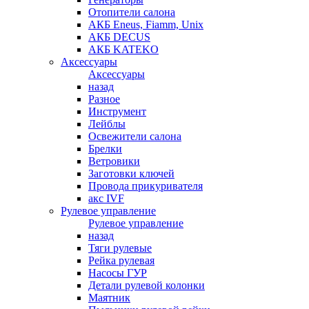
Отопители салона
АКБ Eneus, Fiamm, Unix
АКБ DECUS
АКБ KATEKO
Аксессуары
Аксессуары
назад
Разное
Инструмент
Лейблы
Освежители салона
Брелки
Ветровики
Заготовки ключей
Провода прикуривателя
акс IVF
Рулевое управление
Рулевое управление
назад
Тяги рулевые
Рейка рулевая
Насосы ГУР
Детали рулевой колонки
Маятник