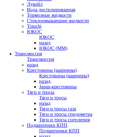
Лукойл
Вода дистилированная
Тормозные жидкости
Стеклоомывающие жидкости
Totachi
ЮКОС
ЮКОС
назад
ЮКОС (ММ)
Трансмиссия
Трансмиссия
назад
Крестовины (шарниры)
Крестовины (шарниры)
назад
Japan-крестовины
Тяги и тросы
Тяги и тросы
назад
Тяги и тросы газа
Тяги и тросы спидометра
Тяги и тросы сцепления
Подшипники КПП
Подшипники КПП
назад