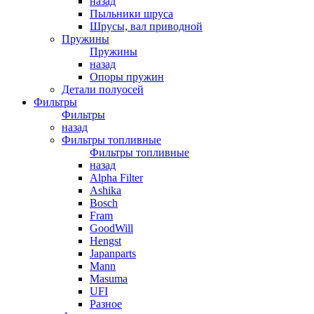
назад
Пыльники шруса
Шрусы, вал приводной
Пружины
Пружины
назад
Опоры пружин
Детали полуосей
Фильтры
Фильтры
назад
Фильтры топливные
Фильтры топливные
назад
Alpha Filter
Ashika
Bosch
Fram
GoodWill
Hengst
Japanparts
Mann
Masuma
UFI
Разное