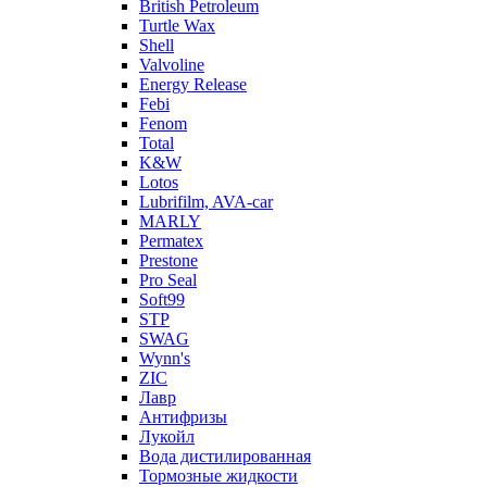
British Petroleum
Turtle Wax
Shell
Valvoline
Energy Release
Febi
Fenom
Total
K&W
Lotos
Lubrifilm, AVA-car
MARLY
Permatex
Prestone
Pro Seal
Soft99
STP
SWAG
Wynn's
ZIC
Лавр
Антифризы
Лукойл
Вода дистилированная
Тормозные жидкости