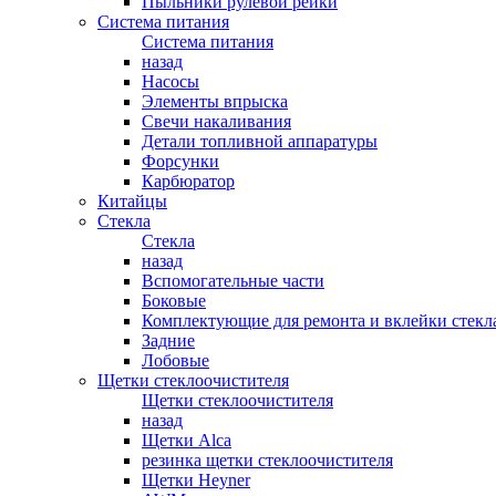
Пыльники рулевой рейки
Система питания
Система питания
назад
Насосы
Элементы впрыска
Свечи накаливания
Детали топливной аппаратуры
Форсунки
Карбюратор
Китайцы
Стекла
Стекла
назад
Вспомогательные части
Боковые
Комплектующие для ремонта и вклейки стекл
Задние
Лобовые
Щетки стеклоочистителя
Щетки стеклоочистителя
назад
Щетки Alca
резинка щетки стеклоочистителя
Щетки Heyner