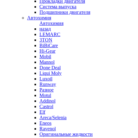
Прокладки двигателя
Система выпуска
Подшипники двигателя
Автохимия
Автохимия
назад
LEMARC
3TON
BiBiCare
Hi-Gear
Mobil
Mannol
Done Deal
Liqui Moly
Luxoil
Runway
Разное
Motul
Addinol
Castrol
Elf
Areca/Selenia
Eneos
Ravenol
Оригинальные жидкости