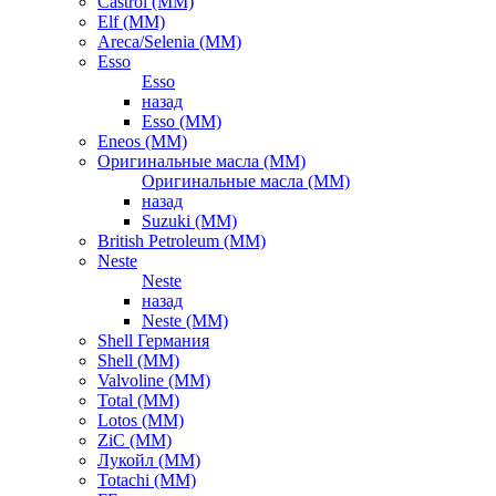
Castrol (ММ)
Elf (ММ)
Areca/Selenia (ММ)
Esso
Esso
назад
Esso (ММ)
Eneos (ММ)
Оригинальные масла (ММ)
Оригинальные масла (ММ)
назад
Suzuki (ММ)
British Petroleum (ММ)
Neste
Neste
назад
Neste (ММ)
Shell Германия
Shell (ММ)
Valvoline (ММ)
Total (ММ)
Lotos (ММ)
ZiC (ММ)
Лукойл (ММ)
Totachi (MM)