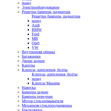
назад
Электрооборудование
Решетки бампера, радиатора
Решетки бампера, радиатора
назад
Audi
BMW
Ford
MB
Opel
VW
Внутренняя обивка
Багажники
Двери задние
Капоты
Клипсы, крепления, болты
Клипсы, крепления, болты
назад
Клипсы Masuma
Навеска
Бампера задние
Бампера передние
Мотор стеклоомывателя
Механизм стеклоподъемника
Брызговики