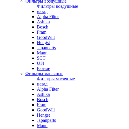
Фильтры воздушные
Фильтры воздушные
назад
Alpha Filter
Ashika
Bosch
Fram
GoodWill
Hengst
Japanparts
Mann
SCT
UFI
Разное
Фильтры масляные
Фильтры масляные
назад
Alpha Filter
Ashika
Bosch
Fram
GoodWill
Hengst
Japanparts
Mann