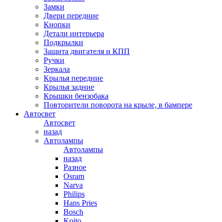
Замки
Двери передние
Кнопки
Детали интерьера
Подкрылки
Защита двигателя и КПП
Ручки
Зеркала
Крылья передние
Крылья задние
Крышки бензобака
Повторители поворота на крыле, в бампере
Автосвет
Автосвет
назад
Автолампы
Автолампы
назад
Разное
Osram
Narva
Philips
Hans Pries
Bosch
Koito