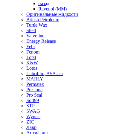
назад
Ravenol (ММ)
Оригинальные жидкости
British Petroleum
Turtle Wax
Shell
Valvoline
Energy Release
Febi
Fenom
Total
K&W
Lotos
Lubrifilm, AVA-car
MARLY
Permatex
Prestone
Pro Seal
Soft99
STP
SWAG
Wynn's
ZIC
Лавр
Антифризы