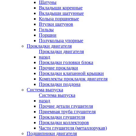
Шатуны
Вкладыши коренные
Вкладыши шатунные
Кольца поршневые
Втулки шатунов
Гильзы
Поршни
Полукольца упорные
Прокладки двигателя
Прокладки двигателя
назад
Прокладки головки блока
Прочие прокладки
Прокладки клапанной крышки
Комплекты прокладок двигателя
Прокладки поддона
Система выпуска
Система выпуска
назад
Прочие детали глушителя
Приемная труба глушителя
Прокладки глушителя
Прокладки коллекторов
Части глушителя (металлорукав)
Подшипники двигателя