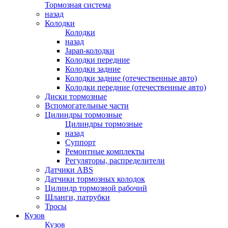
Тормозная система
назад
Колодки
Колодки
назад
Japan-колодки
Колодки передние
Колодки задние
Колодки задние (отечественные авто)
Колодки передние (отечественные авто)
Диски тормозные
Вспомогательные части
Цилиндры тормозные
Цилиндры тормозные
назад
Суппорт
Ремонтные комплекты
Регуляторы, распределители
Датчики ABS
Датчики тормозных колодок
Цилиндр тормозной рабочий
Шланги, патрубки
Тросы
Кузов
Кузов