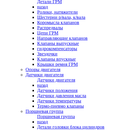
Детали ГРМ
назад
Ролики, натяжители
Шестерни р/вала, к/вала
Коромысла клапанов
Распредвалы
Цепи ГРМ
Направляющие клапанов
Клапаны выпускные
гидрокомпенсаторы
Звездочки
Клапаны впускные
Крышки ремня ГРМ
Опоры двигателя
Датчики двигателя
Датчики двигателя
назад
Датчики положения
Датчики давления масла
Датчики температуры
Термо-пневмо клапаны
Поршневая группа
Поршневая группа
назад
Детали головки блока цилиндров