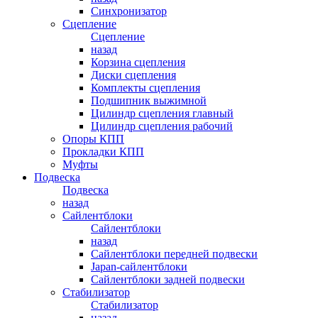
Синхронизатор
Сцепление
Сцепление
назад
Корзина сцепления
Диски сцепления
Комплекты сцепления
Подшипник выжимной
Цилиндр сцепления главный
Цилиндр сцепления рабочий
Опоры КПП
Прокладки КПП
Муфты
Подвеска
Подвеска
назад
Сайлентблоки
Сайлентблоки
назад
Сайлентблоки передней подвески
Japan-сайлентблоки
Сайлентблоки задней подвески
Стабилизатор
Стабилизатор
назад