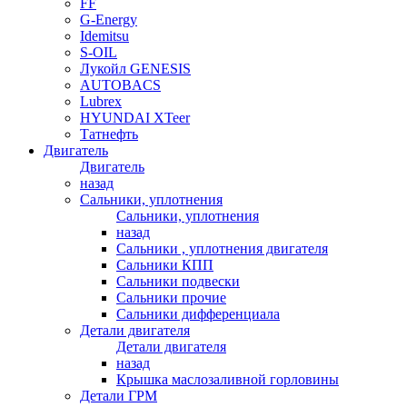
FF
G-Energy
Idemitsu
S-OIL
Лукойл GENESIS
AUTOBACS
Lubrex
HYUNDAI XTeer
Татнефть
Двигатель
Двигатель
назад
Сальники, уплотнения
Сальники, уплотнения
назад
Сальники , уплотнения двигателя
Сальники КПП
Сальники подвески
Сальники прочие
Сальники дифференциала
Детали двигателя
Детали двигателя
назад
Крышка маслозаливной горловины
Детали ГРМ