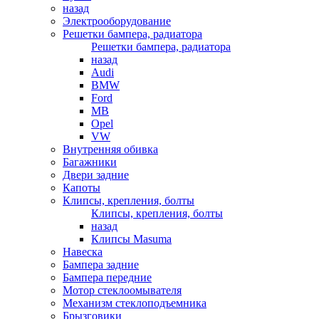
назад
Электрооборудование
Решетки бампера, радиатора
Решетки бампера, радиатора
назад
Audi
BMW
Ford
MB
Opel
VW
Внутренняя обивка
Багажники
Двери задние
Капоты
Клипсы, крепления, болты
Клипсы, крепления, болты
назад
Клипсы Masuma
Навеска
Бампера задние
Бампера передние
Мотор стеклоомывателя
Механизм стеклоподъемника
Брызговики