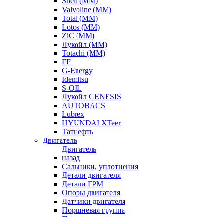
Shell (ММ)
Valvoline (ММ)
Total (ММ)
Lotos (ММ)
ZiC (ММ)
Лукойл (ММ)
Totachi (MM)
FF
G-Energy
Idemitsu
S-OIL
Лукойл GENESIS
AUTOBACS
Lubrex
HYUNDAI XTeer
Татнефть
Двигатель
Двигатель
назад
Сальники, уплотнения
Детали двигателя
Детали ГРМ
Опоры двигателя
Датчики двигателя
Поршневая группа