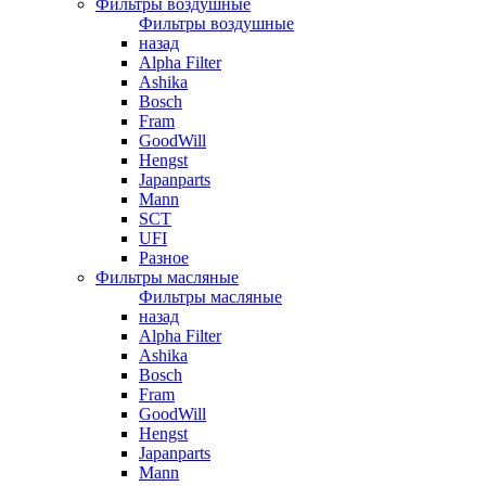
Фильтры воздушные
Фильтры воздушные
назад
Alpha Filter
Ashika
Bosch
Fram
GoodWill
Hengst
Japanparts
Mann
SCT
UFI
Разное
Фильтры масляные
Фильтры масляные
назад
Alpha Filter
Ashika
Bosch
Fram
GoodWill
Hengst
Japanparts
Mann