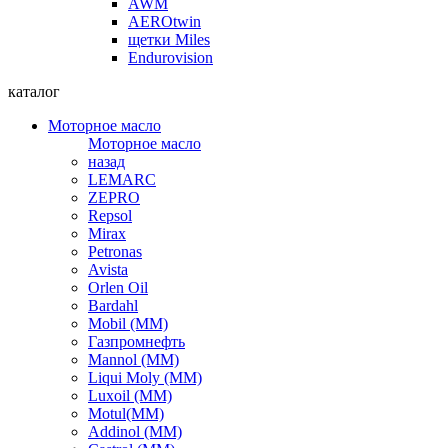
AWM
AEROtwin
щетки Miles
Endurovision
каталог
Моторное масло
Моторное масло
назад
LEMARC
ZEPRO
Repsol
Mirax
Petronas
Avista
Orlen Oil
Bardahl
Mobil (ММ)
Газпромнефть
Mannol (ММ)
Liqui Moly (ММ)
Luxoil (ММ)
Motul(ММ)
Addinol (ММ)