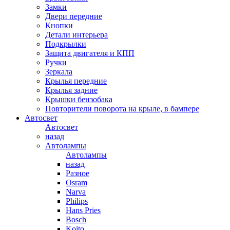
Замки
Двери передние
Кнопки
Детали интерьера
Подкрылки
Защита двигателя и КПП
Ручки
Зеркала
Крылья передние
Крылья задние
Крышки бензобака
Повторители поворота на крыле, в бампере
Автосвет
Автосвет
назад
Автолампы
Автолампы
назад
Разное
Osram
Narva
Philips
Hans Pries
Bosch
Koito