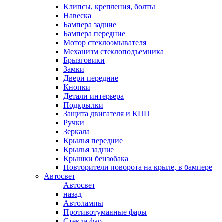
Клипсы, крепления, болты
Навеска
Бампера задние
Бампера передние
Мотор стеклоомывателя
Механизм стеклоподъемника
Брызговики
Замки
Двери передние
Кнопки
Детали интерьера
Подкрылки
Защита двигателя и КПП
Ручки
Зеркала
Крылья передние
Крылья задние
Крышки бензобака
Повторители поворота на крыле, в бампере
Автосвет
Автосвет
назад
Автолампы
Противотуманные фары
Стекла фар