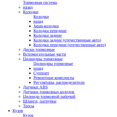
Тормозная система
назад
Колодки
Колодки
назад
Japan-колодки
Колодки передние
Колодки задние
Колодки задние (отечественные авто)
Колодки передние (отечественные авто)
Диски тормозные
Вспомогательные части
Цилиндры тормозные
Цилиндры тормозные
назад
Суппорт
Ремонтные комплекты
Регуляторы, распределители
Датчики ABS
Датчики тормозных колодок
Цилиндр тормозной рабочий
Шланги, патрубки
Тросы
Кузов
Кузов