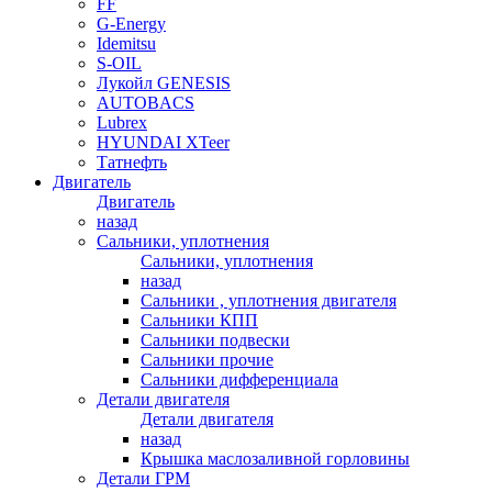
FF
G-Energy
Idemitsu
S-OIL
Лукойл GENESIS
AUTOBACS
Lubrex
HYUNDAI XTeer
Татнефть
Двигатель
Двигатель
назад
Сальники, уплотнения
Сальники, уплотнения
назад
Сальники , уплотнения двигателя
Сальники КПП
Сальники подвески
Сальники прочие
Сальники дифференциала
Детали двигателя
Детали двигателя
назад
Крышка маслозаливной горловины
Детали ГРМ