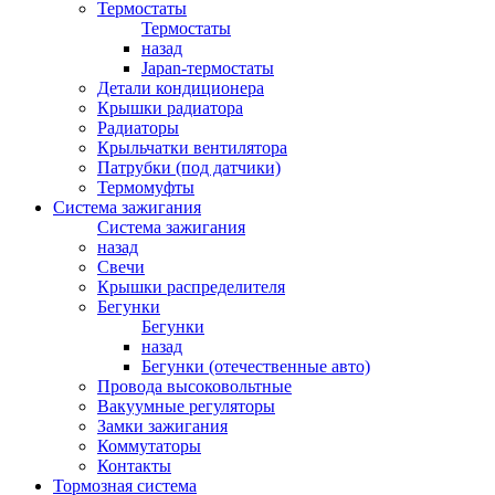
Термостаты
Термостаты
назад
Japan-термостаты
Детали кондиционера
Крышки радиатора
Радиаторы
Крыльчатки вентилятора
Патрубки (под датчики)
Термомуфты
Система зажигания
Система зажигания
назад
Свечи
Крышки распределителя
Бегунки
Бегунки
назад
Бегунки (отечественные авто)
Провода высоковольтные
Вакуумные регуляторы
Замки зажигания
Коммутаторы
Контакты
Тормозная система