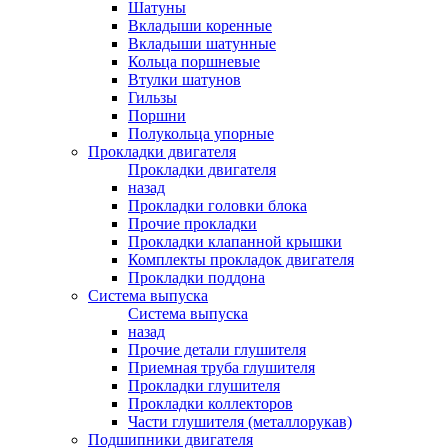
Шатуны
Вкладыши коренные
Вкладыши шатунные
Кольца поршневые
Втулки шатунов
Гильзы
Поршни
Полукольца упорные
Прокладки двигателя
Прокладки двигателя
назад
Прокладки головки блока
Прочие прокладки
Прокладки клапанной крышки
Комплекты прокладок двигателя
Прокладки поддона
Система выпуска
Система выпуска
назад
Прочие детали глушителя
Приемная труба глушителя
Прокладки глушителя
Прокладки коллекторов
Части глушителя (металлорукав)
Подшипники двигателя