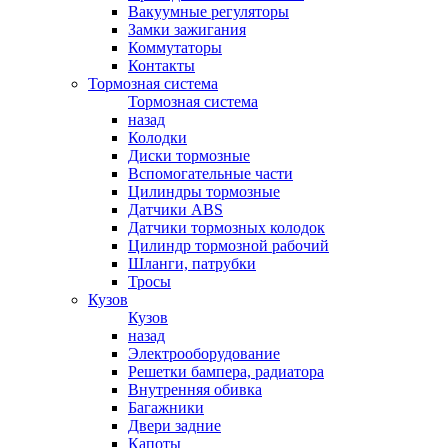
Вакуумные регуляторы
Замки зажигания
Коммутаторы
Контакты
Тормозная система
Тормозная система
назад
Колодки
Диски тормозные
Вспомогательные части
Цилиндры тормозные
Датчики ABS
Датчики тормозных колодок
Цилиндр тормозной рабочий
Шланги, патрубки
Тросы
Кузов
Кузов
назад
Электрооборудование
Решетки бампера, радиатора
Внутренняя обивка
Багажники
Двери задние
Капоты