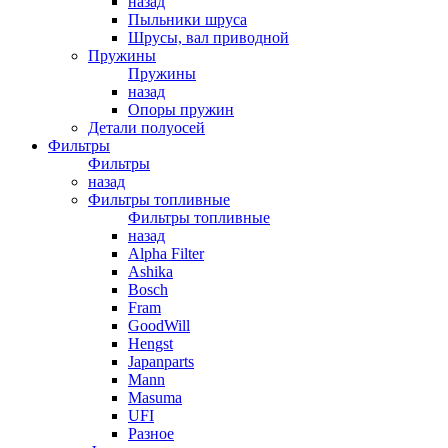
назад
Пыльники шруса
Шрусы, вал приводной
Пружины
Пружины
назад
Опоры пружин
Детали полуосей
Фильтры
Фильтры
назад
Фильтры топливные
Фильтры топливные
назад
Alpha Filter
Ashika
Bosch
Fram
GoodWill
Hengst
Japanparts
Mann
Masuma
UFI
Разное