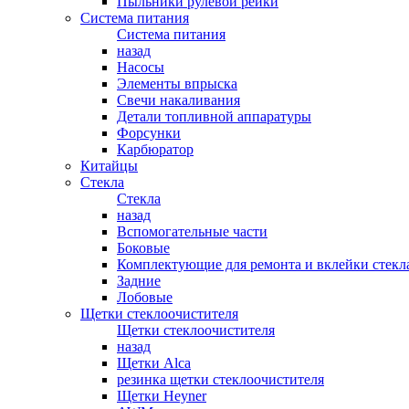
Пыльники рулевой рейки
Система питания
Система питания
назад
Насосы
Элементы впрыска
Свечи накаливания
Детали топливной аппаратуры
Форсунки
Карбюратор
Китайцы
Стекла
Стекла
назад
Вспомогательные части
Боковые
Комплектующие для ремонта и вклейки стекл
Задние
Лобовые
Щетки стеклоочистителя
Щетки стеклоочистителя
назад
Щетки Alca
резинка щетки стеклоочистителя
Щетки Heyner