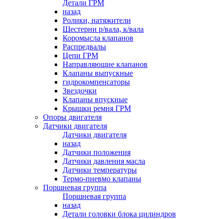
Детали ГРМ
назад
Ролики, натяжители
Шестерни р/вала, к/вала
Коромысла клапанов
Распредвалы
Цепи ГРМ
Направляющие клапанов
Клапаны выпускные
гидрокомпенсаторы
Звездочки
Клапаны впускные
Крышки ремня ГРМ
Опоры двигателя
Датчики двигателя
Датчики двигателя
назад
Датчики положения
Датчики давления масла
Датчики температуры
Термо-пневмо клапаны
Поршневая группа
Поршневая группа
назад
Детали головки блока цилиндров