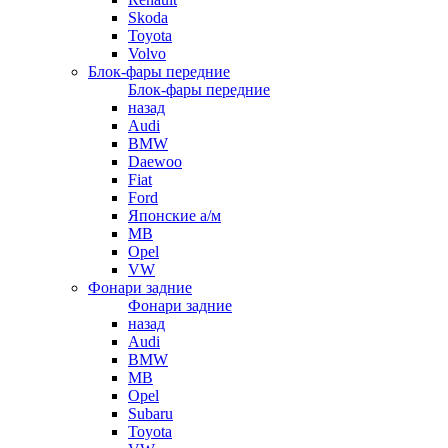
Skoda
Toyota
Volvo
Блок-фары передние
Блок-фары передние
назад
Audi
BMW
Daewoo
Fiat
Ford
Японские а/м
MB
Opel
VW
Фонари задние
Фонари задние
назад
Audi
BMW
MB
Opel
Subaru
Toyota