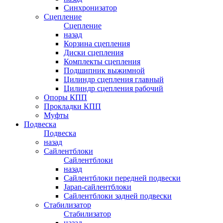
Синхронизатор
Сцепление
Сцепление
назад
Корзина сцепления
Диски сцепления
Комплекты сцепления
Подшипник выжимной
Цилиндр сцепления главный
Цилиндр сцепления рабочий
Опоры КПП
Прокладки КПП
Муфты
Подвеска
Подвеска
назад
Сайлентблоки
Сайлентблоки
назад
Сайлентблоки передней подвески
Japan-сайлентблоки
Сайлентблоки задней подвески
Стабилизатор
Стабилизатор
назад