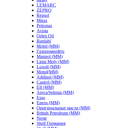
LEMARC
ZEPRO
Repsol
Mirax
Petronas
Avista
Orlen Oil
Bardahl
Mobil (ММ)
Газпромнефть
Mannol (ММ)
Liqui Moly (ММ)
Luxoil (ММ)
Motul(ММ)
Addinol (ММ)
Castrol (ММ)
Elf (ММ)
Areca/Selenia (ММ)
Esso
Eneos (ММ)
Оригинальные масла (ММ)
British Petroleum (ММ)
Neste
Shell Германия