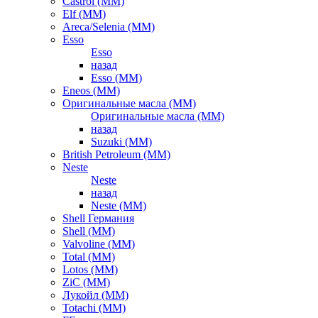
Castrol (ММ)
Elf (ММ)
Areca/Selenia (ММ)
Esso
Esso
назад
Esso (ММ)
Eneos (ММ)
Оригинальные масла (ММ)
Оригинальные масла (ММ)
назад
Suzuki (ММ)
British Petroleum (ММ)
Neste
Neste
назад
Neste (ММ)
Shell Германия
Shell (ММ)
Valvoline (ММ)
Total (ММ)
Lotos (ММ)
ZiC (ММ)
Лукойл (ММ)
Totachi (MM)