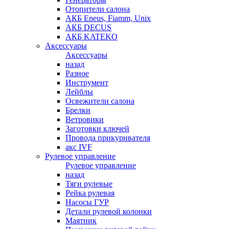
Отопители салона
АКБ Eneus, Fiamm, Unix
АКБ DECUS
АКБ KATEKO
Аксессуары
Аксессуары
назад
Разное
Инструмент
Лейблы
Освежители салона
Брелки
Ветровики
Заготовки ключей
Провода прикуривателя
акс IVF
Рулевое управление
Рулевое управление
назад
Тяги рулевые
Рейка рулевая
Насосы ГУР
Детали рулевой колонки
Маятник