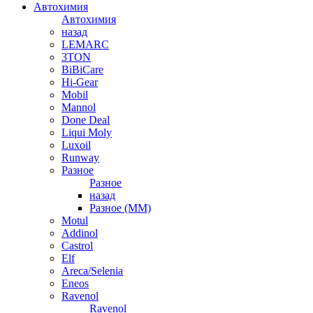
Автохимия
Автохимия
назад
LEMARC
3TON
BiBiCare
Hi-Gear
Mobil
Mannol
Done Deal
Liqui Moly
Luxoil
Runway
Разное
Разное
назад
Разное (ММ)
Motul
Addinol
Castrol
Elf
Areca/Selenia
Eneos
Ravenol
Ravenol