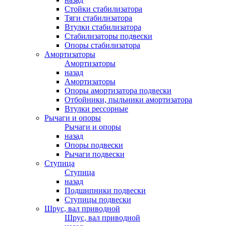
Стойки стабилизатора
Тяги стабилизатора
Втулки стабилизатора
Стабилизаторы подвески
Опоры стабилизатора
Амортизаторы
Амортизаторы
назад
Амортизаторы
Опоры амортизатора подвески
Отбойники, пыльники амортизатора
Втулки рессорные
Рычаги и опоры
Рычаги и опоры
назад
Опоры подвески
Рычаги подвески
Ступица
Ступица
назад
Подшипники подвески
Ступицы подвески
Шрус, вал приводной
Шрус, вал приводной