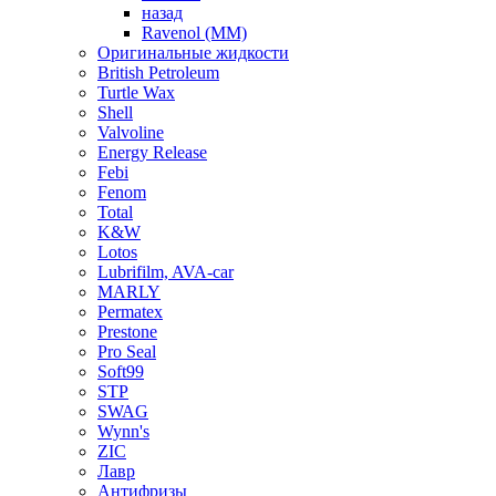
назад
Ravenol (ММ)
Оригинальные жидкости
British Petroleum
Turtle Wax
Shell
Valvoline
Energy Release
Febi
Fenom
Total
K&W
Lotos
Lubrifilm, AVA-car
MARLY
Permatex
Prestone
Pro Seal
Soft99
STP
SWAG
Wynn's
ZIC
Лавр
Антифризы