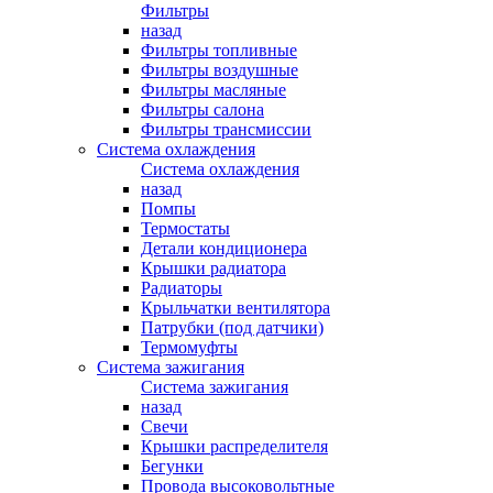
Фильтры
назад
Фильтры топливные
Фильтры воздушные
Фильтры масляные
Фильтры салона
Фильтры трансмиссии
Система охлаждения
Система охлаждения
назад
Помпы
Термостаты
Детали кондиционера
Крышки радиатора
Радиаторы
Крыльчатки вентилятора
Патрубки (под датчики)
Термомуфты
Система зажигания
Система зажигания
назад
Свечи
Крышки распределителя
Бегунки
Провода высоковольтные