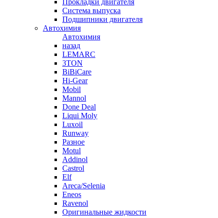
Прокладки двигателя
Система выпуска
Подшипники двигателя
Автохимия
Автохимия
назад
LEMARC
3TON
BiBiCare
Hi-Gear
Mobil
Mannol
Done Deal
Liqui Moly
Luxoil
Runway
Разное
Motul
Addinol
Castrol
Elf
Areca/Selenia
Eneos
Ravenol
Оригинальные жидкости