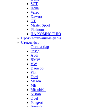
SCT
Hella
Valeo
Dawoo
GT
Master Sport
Platinum
НА КОМИССИЮ
Противотуманные фары
Стекла фар
Стекла фар
назад
Audi
BMW
VW
Daewoo
Fiat
Ford
Mazda
MB
Mitsubishi
Nissan
Opel
Peugeot
Renault