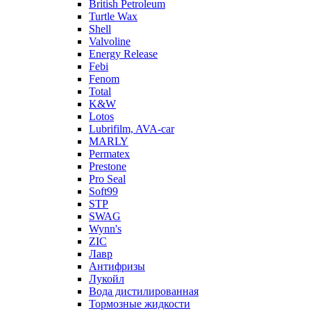
British Petroleum
Turtle Wax
Shell
Valvoline
Energy Release
Febi
Fenom
Total
K&W
Lotos
Lubrifilm, AVA-car
MARLY
Permatex
Prestone
Pro Seal
Soft99
STP
SWAG
Wynn's
ZIC
Лавр
Антифризы
Лукойл
Вода дистилированная
Тормозные жидкости