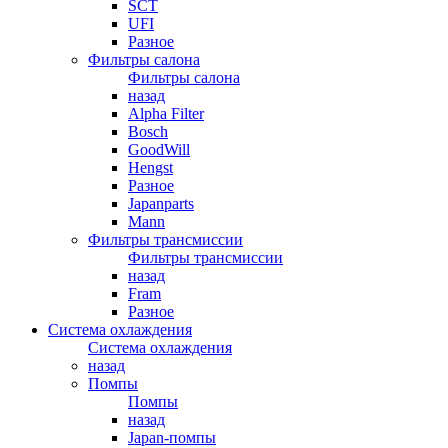
SCT
UFI
Разное
Фильтры салона
Фильтры салона
назад
Alpha Filter
Bosch
GoodWill
Hengst
Разное
Japanparts
Mann
Фильтры трансмиссии
Фильтры трансмиссии
назад
Fram
Разное
Система охлаждения
Система охлаждения
назад
Помпы
Помпы
назад
Japan-помпы