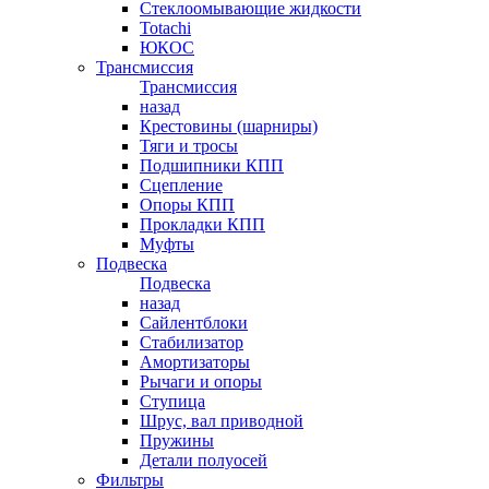
Стеклоомывающие жидкости
Totachi
ЮКОС
Трансмиссия
Трансмиссия
назад
Крестовины (шарниры)
Тяги и тросы
Подшипники КПП
Сцепление
Опоры КПП
Прокладки КПП
Муфты
Подвеска
Подвеска
назад
Сайлентблоки
Стабилизатор
Амортизаторы
Рычаги и опоры
Ступица
Шрус, вал приводной
Пружины
Детали полуосей
Фильтры