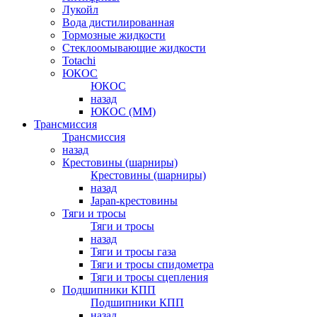
Лукойл
Вода дистилированная
Тормозные жидкости
Стеклоомывающие жидкости
Totachi
ЮКОС
ЮКОС
назад
ЮКОС (ММ)
Трансмиссия
Трансмиссия
назад
Крестовины (шарниры)
Крестовины (шарниры)
назад
Japan-крестовины
Тяги и тросы
Тяги и тросы
назад
Тяги и тросы газа
Тяги и тросы спидометра
Тяги и тросы сцепления
Подшипники КПП
Подшипники КПП
назад