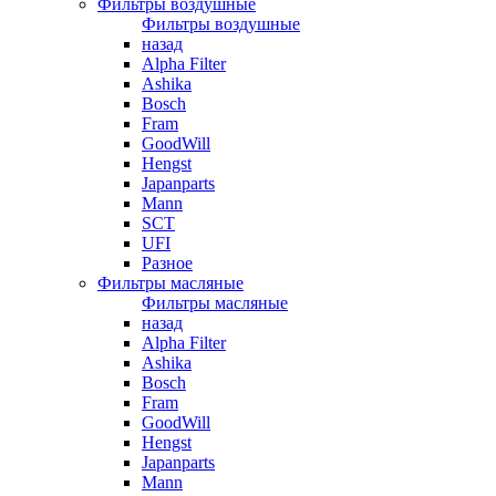
Фильтры воздушные
Фильтры воздушные
назад
Alpha Filter
Ashika
Bosch
Fram
GoodWill
Hengst
Japanparts
Mann
SCT
UFI
Разное
Фильтры масляные
Фильтры масляные
назад
Alpha Filter
Ashika
Bosch
Fram
GoodWill
Hengst
Japanparts
Mann