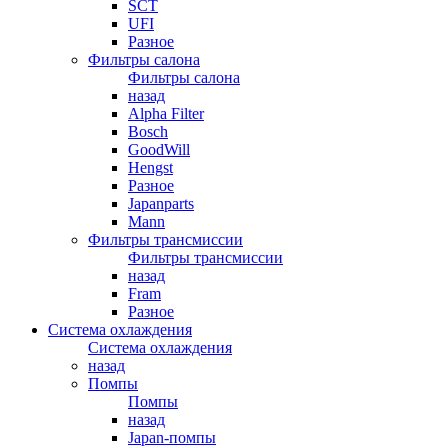
SCT
UFI
Разное
Фильтры салона
Фильтры салона
назад
Alpha Filter
Bosch
GoodWill
Hengst
Разное
Japanparts
Mann
Фильтры трансмиссии
Фильтры трансмиссии
назад
Fram
Разное
Система охлаждения
Система охлаждения
назад
Помпы
Помпы
назад
Japan-помпы