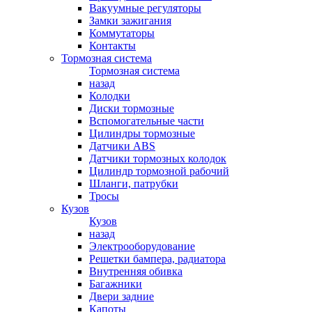
Вакуумные регуляторы
Замки зажигания
Коммутаторы
Контакты
Тормозная система
Тормозная система
назад
Колодки
Диски тормозные
Вспомогательные части
Цилиндры тормозные
Датчики ABS
Датчики тормозных колодок
Цилиндр тормозной рабочий
Шланги, патрубки
Тросы
Кузов
Кузов
назад
Электрооборудование
Решетки бампера, радиатора
Внутренняя обивка
Багажники
Двери задние
Капоты