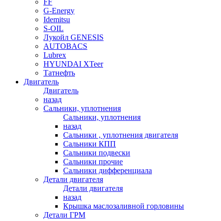
FF
G-Energy
Idemitsu
S-OIL
Лукойл GENESIS
AUTOBACS
Lubrex
HYUNDAI XTeer
Татнефть
Двигатель
Двигатель
назад
Сальники, уплотнения
Сальники, уплотнения
назад
Сальники , уплотнения двигателя
Сальники КПП
Сальники подвески
Сальники прочие
Сальники дифференциала
Детали двигателя
Детали двигателя
назад
Крышка маслозаливной горловины
Детали ГРМ