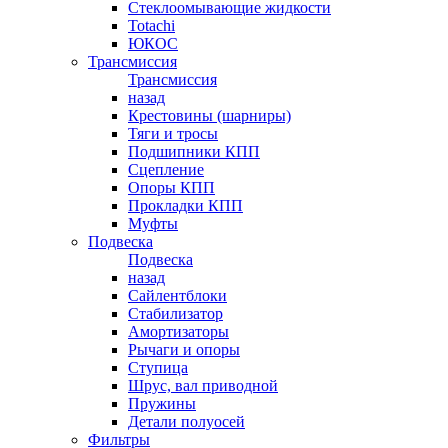
Стеклоомывающие жидкости
Totachi
ЮКОС
Трансмиссия
Трансмиссия
назад
Крестовины (шарниры)
Тяги и тросы
Подшипники КПП
Сцепление
Опоры КПП
Прокладки КПП
Муфты
Подвеска
Подвеска
назад
Сайлентблоки
Стабилизатор
Амортизаторы
Рычаги и опоры
Ступица
Шрус, вал приводной
Пружины
Детали полуосей
Фильтры