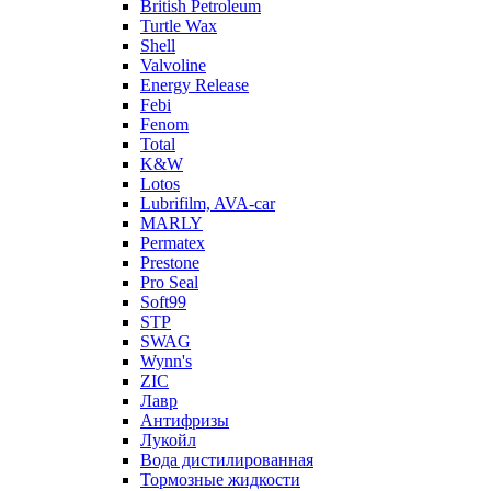
British Petroleum
Turtle Wax
Shell
Valvoline
Energy Release
Febi
Fenom
Total
K&W
Lotos
Lubrifilm, AVA-car
MARLY
Permatex
Prestone
Pro Seal
Soft99
STP
SWAG
Wynn's
ZIC
Лавр
Антифризы
Лукойл
Вода дистилированная
Тормозные жидкости