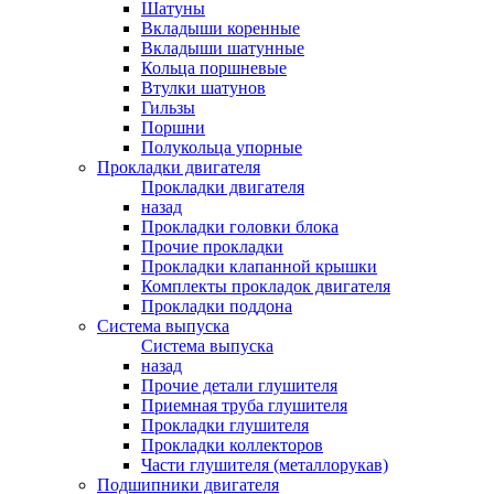
Шатуны
Вкладыши коренные
Вкладыши шатунные
Кольца поршневые
Втулки шатунов
Гильзы
Поршни
Полукольца упорные
Прокладки двигателя
Прокладки двигателя
назад
Прокладки головки блока
Прочие прокладки
Прокладки клапанной крышки
Комплекты прокладок двигателя
Прокладки поддона
Система выпуска
Система выпуска
назад
Прочие детали глушителя
Приемная труба глушителя
Прокладки глушителя
Прокладки коллекторов
Части глушителя (металлорукав)
Подшипники двигателя