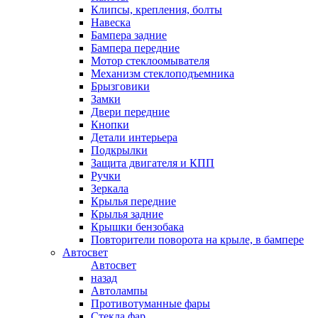
Клипсы, крепления, болты
Навеска
Бампера задние
Бампера передние
Мотор стеклоомывателя
Механизм стеклоподъемника
Брызговики
Замки
Двери передние
Кнопки
Детали интерьера
Подкрылки
Защита двигателя и КПП
Ручки
Зеркала
Крылья передние
Крылья задние
Крышки бензобака
Повторители поворота на крыле, в бампере
Автосвет
Автосвет
назад
Автолампы
Противотуманные фары
Стекла фар