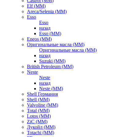
Castrol (ММ)
Elf (ММ)
Areca/Selenia (ММ)
Esso
Esso
назад
Esso (ММ)
Eneos (ММ)
Оригинальные масла (ММ)
Оригинальные масла (ММ)
назад
Suzuki (ММ)
British Petroleum (ММ)
Neste
Neste
назад
Neste (ММ)
Shell Германия
Shell (ММ)
Valvoline (ММ)
Total (ММ)
Lotos (ММ)
ZiC (ММ)
Лукойл (ММ)
Totachi (MM)