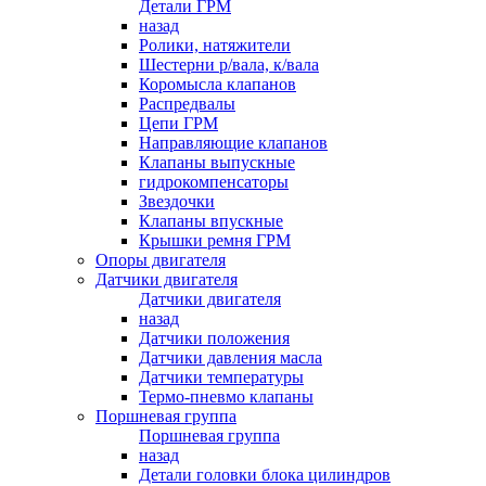
Детали ГРМ
назад
Ролики, натяжители
Шестерни р/вала, к/вала
Коромысла клапанов
Распредвалы
Цепи ГРМ
Направляющие клапанов
Клапаны выпускные
гидрокомпенсаторы
Звездочки
Клапаны впускные
Крышки ремня ГРМ
Опоры двигателя
Датчики двигателя
Датчики двигателя
назад
Датчики положения
Датчики давления масла
Датчики температуры
Термо-пневмо клапаны
Поршневая группа
Поршневая группа
назад
Детали головки блока цилиндров