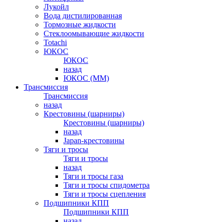
Лукойл
Вода дистилированная
Тормозные жидкости
Стеклоомывающие жидкости
Totachi
ЮКОС
ЮКОС
назад
ЮКОС (ММ)
Трансмиссия
Трансмиссия
назад
Крестовины (шарниры)
Крестовины (шарниры)
назад
Japan-крестовины
Тяги и тросы
Тяги и тросы
назад
Тяги и тросы газа
Тяги и тросы спидометра
Тяги и тросы сцепления
Подшипники КПП
Подшипники КПП
назад