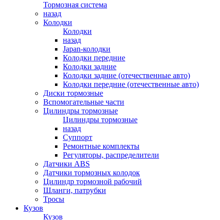
Тормозная система
назад
Колодки
Колодки
назад
Japan-колодки
Колодки передние
Колодки задние
Колодки задние (отечественные авто)
Колодки передние (отечественные авто)
Диски тормозные
Вспомогательные части
Цилиндры тормозные
Цилиндры тормозные
назад
Суппорт
Ремонтные комплекты
Регуляторы, распределители
Датчики ABS
Датчики тормозных колодок
Цилиндр тормозной рабочий
Шланги, патрубки
Тросы
Кузов
Кузов