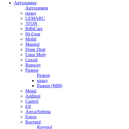
Автохимия
Автохимия
назад
LEMARC
3TON
BiBiCare
Hi-Gear
Mobil
Mannol
Done Deal
Liqui Moly
Luxoil
Runway
Разное
Разное
назад
Разное (ММ)
Motul
Addinol
Castrol
Elf
Areca/Selenia
Eneos
Ravenol
Ravenol