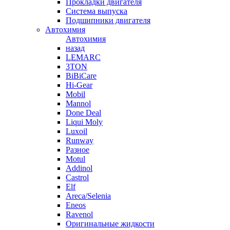
Прокладки двигателя
Система выпуска
Подшипники двигателя
Автохимия
Автохимия
назад
LEMARC
3TON
BiBiCare
Hi-Gear
Mobil
Mannol
Done Deal
Liqui Moly
Luxoil
Runway
Разное
Motul
Addinol
Castrol
Elf
Areca/Selenia
Eneos
Ravenol
Оригинальные жидкости