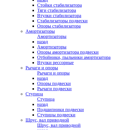
Стойки стабилизатора
Тяги стабилизатора
Втулки стабилизатора
Стабилизаторы подвески
Опоры стабилизатора
Амортизаторы
Амортизаторы
назад
Амортизаторы
Опоры амортизатора подвески
Отбойники, пыльники амортизатора
Втулки рессорные
Рычаги и опоры
Рычаги и опоры
назад
Опоры подвески
Рычаги подвески
Ступица
Ступица
назад
Подшипники подвески
Ступицы подвески
Шрус, вал приводной
Шрус, вал приводной