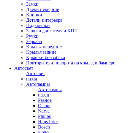
Замки
Двери передние
Кнопки
Детали интерьера
Подкрылки
Защита двигателя и КПП
Ручки
Зеркала
Крылья передние
Крылья задние
Крышки бензобака
Повторители поворота на крыле, в бампере
Автосвет
Автосвет
назад
Автолампы
Автолампы
назад
Разное
Osram
Narva
Philips
Hans Pries
Bosch
Koito