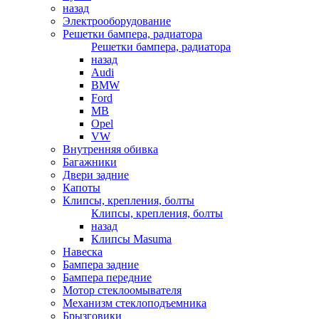
назад
Электрооборудование
Решетки бампера, радиатора
Решетки бампера, радиатора
назад
Audi
BMW
Ford
MB
Opel
VW
Внутренняя обивка
Багажники
Двери задние
Капоты
Клипсы, крепления, болты
Клипсы, крепления, болты
назад
Клипсы Masuma
Навеска
Бампера задние
Бампера передние
Мотор стеклоомывателя
Механизм стеклоподъемника
Брызговики