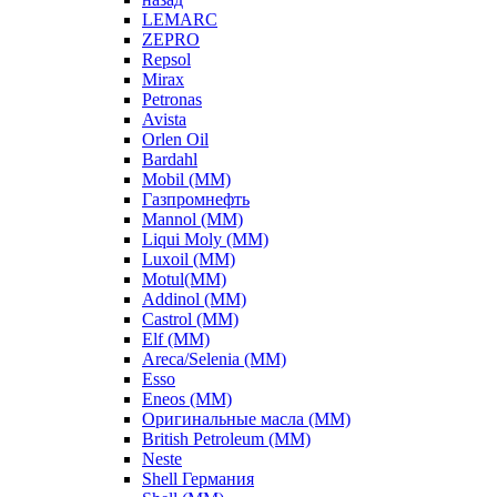
LEMARC
ZEPRO
Repsol
Mirax
Petronas
Avista
Orlen Oil
Bardahl
Mobil (ММ)
Газпромнефть
Mannol (ММ)
Liqui Moly (ММ)
Luxoil (ММ)
Motul(ММ)
Addinol (ММ)
Castrol (ММ)
Elf (ММ)
Areca/Selenia (ММ)
Esso
Eneos (ММ)
Оригинальные масла (ММ)
British Petroleum (ММ)
Neste
Shell Германия