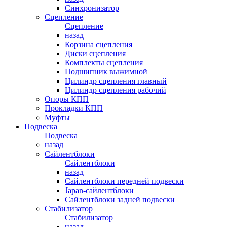
Синхронизатор
Сцепление
Сцепление
назад
Корзина сцепления
Диски сцепления
Комплекты сцепления
Подшипник выжимной
Цилиндр сцепления главный
Цилиндр сцепления рабочий
Опоры КПП
Прокладки КПП
Муфты
Подвеска
Подвеска
назад
Сайлентблоки
Сайлентблоки
назад
Сайлентблоки передней подвески
Japan-сайлентблоки
Сайлентблоки задней подвески
Стабилизатор
Стабилизатор
назад