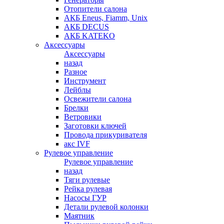
Отопители салона
АКБ Eneus, Fiamm, Unix
АКБ DECUS
АКБ KATEKO
Аксессуары
Аксессуары
назад
Разное
Инструмент
Лейблы
Освежители салона
Брелки
Ветровики
Заготовки ключей
Провода прикуривателя
акс IVF
Рулевое управление
Рулевое управление
назад
Тяги рулевые
Рейка рулевая
Насосы ГУР
Детали рулевой колонки
Маятник