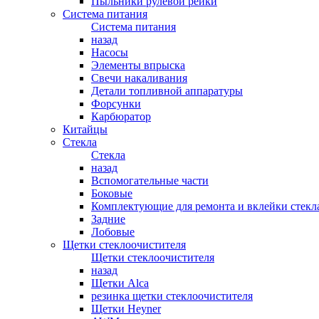
Пыльники рулевой рейки
Система питания
Система питания
назад
Насосы
Элементы впрыска
Свечи накаливания
Детали топливной аппаратуры
Форсунки
Карбюратор
Китайцы
Стекла
Стекла
назад
Вспомогательные части
Боковые
Комплектующие для ремонта и вклейки стекл
Задние
Лобовые
Щетки стеклоочистителя
Щетки стеклоочистителя
назад
Щетки Alca
резинка щетки стеклоочистителя
Щетки Heyner