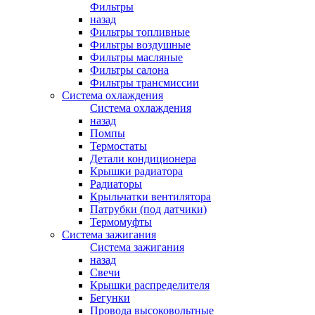
Фильтры
назад
Фильтры топливные
Фильтры воздушные
Фильтры масляные
Фильтры салона
Фильтры трансмиссии
Система охлаждения
Система охлаждения
назад
Помпы
Термостаты
Детали кондиционера
Крышки радиатора
Радиаторы
Крыльчатки вентилятора
Патрубки (под датчики)
Термомуфты
Система зажигания
Система зажигания
назад
Свечи
Крышки распределителя
Бегунки
Провода высоковольтные