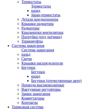
Термостаты
Термостаты
назад
Japan-термостаты
Детали кондиционера
Крышки радиатора
Радиаторы
Крыльчатки вентилятора
Патрубки (под датчики)
Термомуфты
Система зажигания
Система зажигания
назад
Свечи
Крышки распределителя
Бегунки
Бегунки
назад
Бегунки (отечественные авто)
Провода высоковольтные
Вакуумные регуляторы
Замки зажигания
Коммутаторы
Контакты
Тормозная система