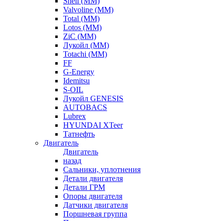
Shell (ММ)
Valvoline (ММ)
Total (ММ)
Lotos (ММ)
ZiC (ММ)
Лукойл (ММ)
Totachi (MM)
FF
G-Energy
Idemitsu
S-OIL
Лукойл GENESIS
AUTOBACS
Lubrex
HYUNDAI XTeer
Татнефть
Двигатель
Двигатель
назад
Сальники, уплотнения
Детали двигателя
Детали ГРМ
Опоры двигателя
Датчики двигателя
Поршневая группа