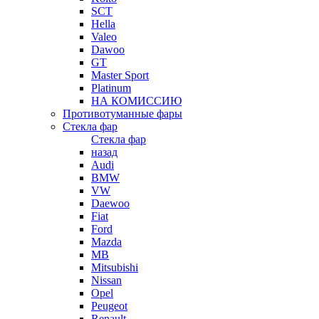
SCT
Hella
Valeo
Dawoo
GT
Master Sport
Platinum
НА КОМИССИЮ
Противотуманные фары
Стекла фар
Стекла фар
назад
Audi
BMW
VW
Daewoo
Fiat
Ford
Mazda
MB
Mitsubishi
Nissan
Opel
Peugeot
Renault