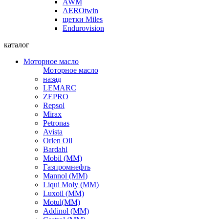
AWM
AEROtwin
щетки Miles
Endurovision
каталог
Моторное масло
Моторное масло
назад
LEMARC
ZEPRO
Repsol
Mirax
Petronas
Avista
Orlen Oil
Bardahl
Mobil (ММ)
Газпромнефть
Mannol (ММ)
Liqui Moly (ММ)
Luxoil (ММ)
Motul(ММ)
Addinol (ММ)