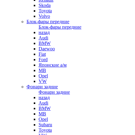
Skoda
Toyota
Volvo
Блок-фары передние
Блок-фары передние
назад
Audi
BMW
Daewoo
Fiat
Ford
Японские а/м
MB
Opel
VW
Фонари задние
Фонари задние
назад
Audi
BMW
MB
Opel
Subaru
Toyota