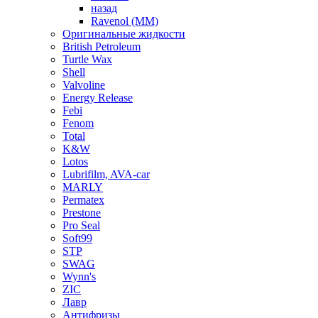
назад
Ravenol (ММ)
Оригинальные жидкости
British Petroleum
Turtle Wax
Shell
Valvoline
Energy Release
Febi
Fenom
Total
K&W
Lotos
Lubrifilm, AVA-car
MARLY
Permatex
Prestone
Pro Seal
Soft99
STP
SWAG
Wynn's
ZIC
Лавр
Антифризы