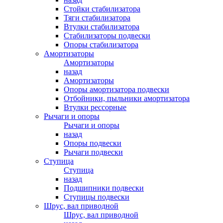
Стойки стабилизатора
Тяги стабилизатора
Втулки стабилизатора
Стабилизаторы подвески
Опоры стабилизатора
Амортизаторы
Амортизаторы
назад
Амортизаторы
Опоры амортизатора подвески
Отбойники, пыльники амортизатора
Втулки рессорные
Рычаги и опоры
Рычаги и опоры
назад
Опоры подвески
Рычаги подвески
Ступица
Ступица
назад
Подшипники подвески
Ступицы подвески
Шрус, вал приводной
Шрус, вал приводной