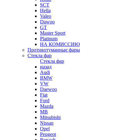
SCT
Hella
Valeo
Dawoo
GT
Master Sport
Platinum
НА КОМИССИЮ
Противотуманные фары
Стекла фар
Стекла фар
назад
Audi
BMW
VW
Daewoo
Fiat
Ford
Mazda
MB
Mitsubishi
Nissan
Opel
Peugeot
Renault