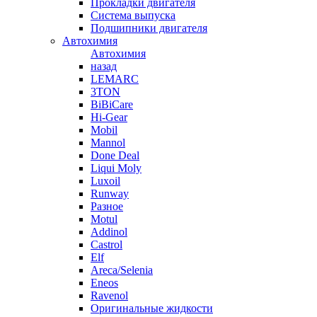
Прокладки двигателя
Система выпуска
Подшипники двигателя
Автохимия
Автохимия
назад
LEMARC
3TON
BiBiCare
Hi-Gear
Mobil
Mannol
Done Deal
Liqui Moly
Luxoil
Runway
Разное
Motul
Addinol
Castrol
Elf
Areca/Selenia
Eneos
Ravenol
Оригинальные жидкости