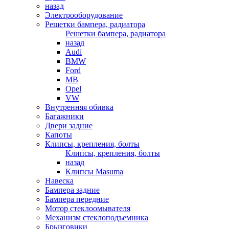
назад
Электрооборудование
Решетки бампера, радиатора
Решетки бампера, радиатора
назад
Audi
BMW
Ford
MB
Opel
VW
Внутренняя обивка
Багажники
Двери задние
Капоты
Клипсы, крепления, болты
Клипсы, крепления, болты
назад
Клипсы Masuma
Навеска
Бампера задние
Бампера передние
Мотор стеклоомывателя
Механизм стеклоподъемника
Брызговики