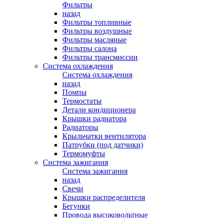
Фильтры
назад
Фильтры топливные
Фильтры воздушные
Фильтры масляные
Фильтры салона
Фильтры трансмиссии
Система охлаждения
Система охлаждения
назад
Помпы
Термостаты
Детали кондиционера
Крышки радиатора
Радиаторы
Крыльчатки вентилятора
Патрубки (под датчики)
Термомуфты
Система зажигания
Система зажигания
назад
Свечи
Крышки распределителя
Бегунки
Провода высоковольтные