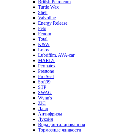
British Petroleum
Turtle Wax
Shell
Valvoline
Energy Release
Febi
Fenom
Total
K&W
Lotos
Lubrifilm, AVA-car
MARLY
Permatex
Prestone
Pro Seal
Soft99
STP
SWAG
Wynn's
ZIC
Лавр
Антифризы
Лукойл
Вода дистилированная
Тормозные жидкости