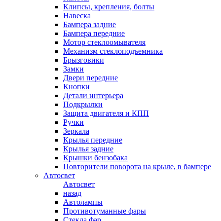
Клипсы, крепления, болты
Навеска
Бампера задние
Бампера передние
Мотор стеклоомывателя
Механизм стеклоподъемника
Брызговики
Замки
Двери передние
Кнопки
Детали интерьера
Подкрылки
Защита двигателя и КПП
Ручки
Зеркала
Крылья передние
Крылья задние
Крышки бензобака
Повторители поворота на крыле, в бампере
Автосвет
Автосвет
назад
Автолампы
Противотуманные фары
Стекла фар