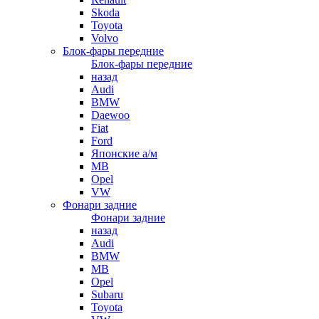
Skoda
Toyota
Volvo
Блок-фары передние
Блок-фары передние
назад
Audi
BMW
Daewoo
Fiat
Ford
Японские а/м
MB
Opel
VW
Фонари задние
Фонари задние
назад
Audi
BMW
MB
Opel
Subaru
Toyota