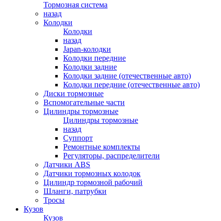
Тормозная система
назад
Колодки
Колодки
назад
Japan-колодки
Колодки передние
Колодки задние
Колодки задние (отечественные авто)
Колодки передние (отечественные авто)
Диски тормозные
Вспомогательные части
Цилиндры тормозные
Цилиндры тормозные
назад
Суппорт
Ремонтные комплекты
Регуляторы, распределители
Датчики ABS
Датчики тормозных колодок
Цилиндр тормозной рабочий
Шланги, патрубки
Тросы
Кузов
Кузов