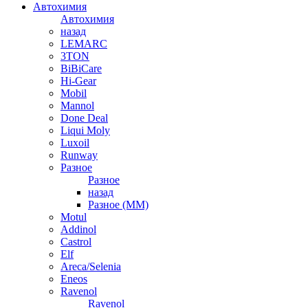
Автохимия
Автохимия
назад
LEMARC
3TON
BiBiCare
Hi-Gear
Mobil
Mannol
Done Deal
Liqui Moly
Luxoil
Runway
Разное
Разное
назад
Разное (ММ)
Motul
Addinol
Castrol
Elf
Areca/Selenia
Eneos
Ravenol
Ravenol