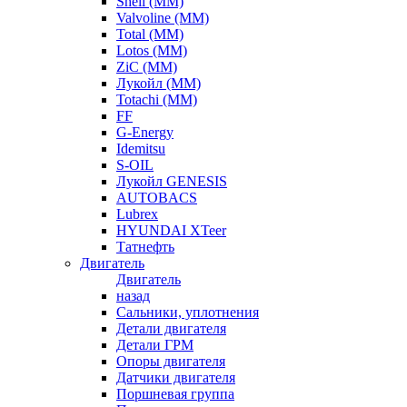
Shell (ММ)
Valvoline (ММ)
Total (ММ)
Lotos (ММ)
ZiC (ММ)
Лукойл (ММ)
Totachi (MM)
FF
G-Energy
Idemitsu
S-OIL
Лукойл GENESIS
AUTOBACS
Lubrex
HYUNDAI XTeer
Татнефть
Двигатель
Двигатель
назад
Сальники, уплотнения
Детали двигателя
Детали ГРМ
Опоры двигателя
Датчики двигателя
Поршневая группа