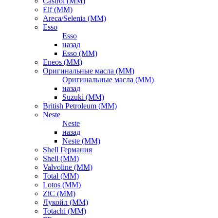
Castrol (ММ)
Elf (ММ)
Areca/Selenia (ММ)
Esso
Esso
назад
Esso (ММ)
Eneos (ММ)
Оригинальные масла (ММ)
Оригинальные масла (ММ)
назад
Suzuki (ММ)
British Petroleum (ММ)
Neste
Neste
назад
Neste (ММ)
Shell Германия
Shell (ММ)
Valvoline (ММ)
Total (ММ)
Lotos (ММ)
ZiC (ММ)
Лукойл (ММ)
Totachi (MM)