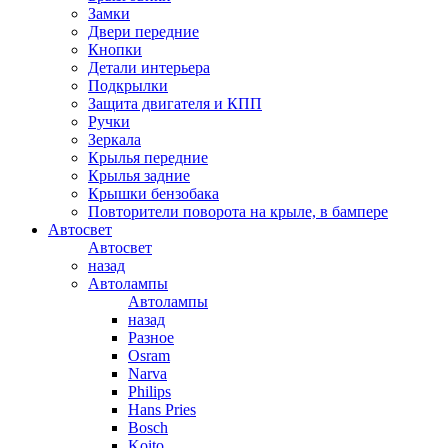
Замки
Двери передние
Кнопки
Детали интерьера
Подкрылки
Защита двигателя и КПП
Ручки
Зеркала
Крылья передние
Крылья задние
Крышки бензобака
Повторители поворота на крыле, в бампере
Автосвет
Автосвет
назад
Автолампы
Автолампы
назад
Разное
Osram
Narva
Philips
Hans Pries
Bosch
Koito