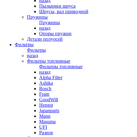
назад
Пыльники шруса
Шрусы, вал приводной
Пружины
Пружины
назад
Опоры пружин
Детали полуосей
Фильтры
Фильтры
назад
Фильтры топливные
Фильтры топливные
назад
Alpha Filter
Ashika
Bosch
Fram
GoodWill
Hengst
Japanparts
Mann
Masuma
UFI
Разное