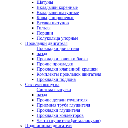
Шатуны
Вкладыши коренные
Вкладыши шатунные
Кольца поршневые
Втулки шатунов
Гильзы
Поршни
Полукольца упорные
Прокладки двигателя
Прокладки двигателя
назад
Прокладки головки блока
Прочие прокладки
Прокладки клапанной крышки
Комплекты прокладок двигателя
Прокладки поддона
Система выпуска
Система выпуска
назад
Прочие детали глушителя
Приемная труба глушителя
Прокладки глушителя
Прокладки коллекторов
Части глушителя (металлорукав)
Подшипники двигателя