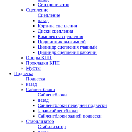
Синхронизатор
Сцепление
Сцепление
назад
Корзина сцепления
Диски сцепления
Комплекты сцепления
Подшипник выжимной
Цилиндр сцепления главный
Цилиндр сцепления рабочий
Опоры КПП
Прокладки КПП
Муфты
Подвеска
Подвеска
назад
Сайлентблоки
Сайлентблоки
назад
Сайлентблоки передней подвески
Japan-сайлентблоки
Сайлентблоки задней подвески
Стабилизатор
Стабилизатор
назад