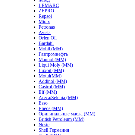
LEMARC
ZEPRO
Repsol
Mirax
Petronas
Avista
Orlen Oil
Bardahl
Mobil (ММ)
Газпромнефть
Mannol (ММ)
Liqui Moly (ММ)
Luxoil (ММ)
Motul(ММ)
Addinol (ММ)
Castrol (ММ)
Elf (ММ)
Areca/Selenia (ММ)
Esso
Eneos (ММ)
Оригинальные масла (ММ)
British Petroleum (ММ)
Neste
Shell Германия