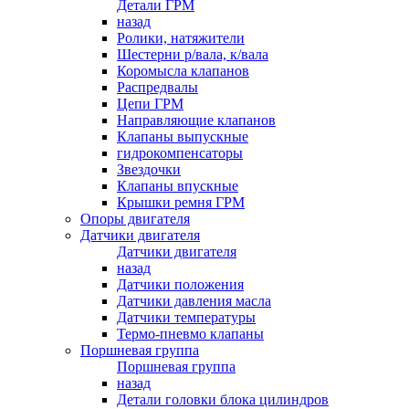
Детали ГРМ
назад
Ролики, натяжители
Шестерни р/вала, к/вала
Коромысла клапанов
Распредвалы
Цепи ГРМ
Направляющие клапанов
Клапаны выпускные
гидрокомпенсаторы
Звездочки
Клапаны впускные
Крышки ремня ГРМ
Опоры двигателя
Датчики двигателя
Датчики двигателя
назад
Датчики положения
Датчики давления масла
Датчики температуры
Термо-пневмо клапаны
Поршневая группа
Поршневая группа
назад
Детали головки блока цилиндров