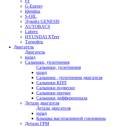
FF
G-Energy
Idemitsu
S-OIL
Лукойл GENESIS
AUTOBACS
Lubrex
HYUNDAI XTeer
Татнефть
Двигатель
Двигатель
назад
Сальники, уплотнения
Сальники, уплотнения
назад
Сальники , уплотнения двигателя
Сальники КПП
Сальники подвески
Сальники прочие
Сальники дифференциала
Детали двигателя
Детали двигателя
назад
Крышка маслозаливной горловины
Детали ГРМ