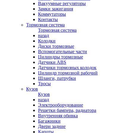
Вакуумные регуляторы
Замки зажигания
Коммутаторы
Контакты
Тормозная система
Тормозная система
назад
Колодки
Диски тормозные
Вспомогательные части
Цилиндры тормозные
Датчики ABS
Датчики тормозных колодок
Цилиндр тормозной рабочий
Шланги, патрубки
Тросы
Кузов
Кузов
назад
Электрооборудование
Решетки бампера, радиатора
Внутренняя обивка
Багажники
Двери задние
Капоты