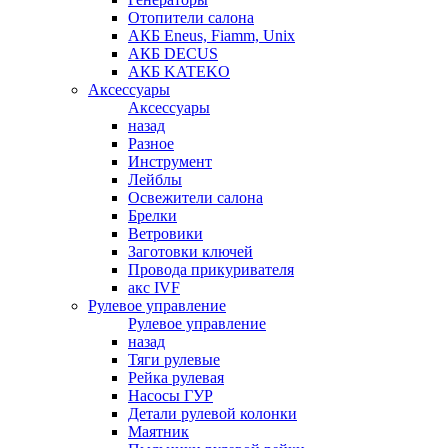
Отопители салона
АКБ Eneus, Fiamm, Unix
АКБ DECUS
АКБ KATEKO
Аксессуары
Аксессуары
назад
Разное
Инструмент
Лейблы
Освежители салона
Брелки
Ветровики
Заготовки ключей
Провода прикуривателя
акс IVF
Рулевое управление
Рулевое управление
назад
Тяги рулевые
Рейка рулевая
Насосы ГУР
Детали рулевой колонки
Маятник