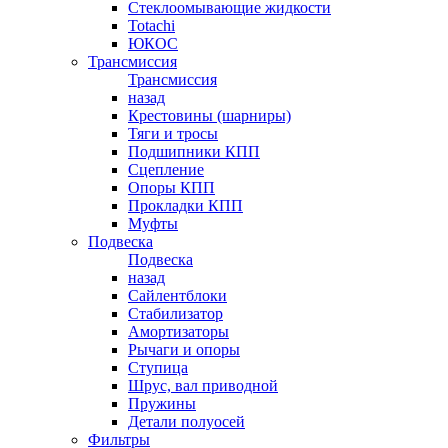
Стеклоомывающие жидкости
Totachi
ЮКОС
Трансмиссия
Трансмиссия
назад
Крестовины (шарниры)
Тяги и тросы
Подшипники КПП
Сцепление
Опоры КПП
Прокладки КПП
Муфты
Подвеска
Подвеска
назад
Сайлентблоки
Стабилизатор
Амортизаторы
Рычаги и опоры
Ступица
Шрус, вал приводной
Пружины
Детали полуосей
Фильтры