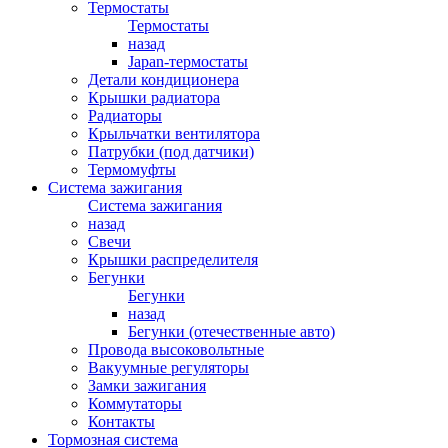
Термостаты
Термостаты
назад
Japan-термостаты
Детали кондиционера
Крышки радиатора
Радиаторы
Крыльчатки вентилятора
Патрубки (под датчики)
Термомуфты
Система зажигания
Система зажигания
назад
Свечи
Крышки распределителя
Бегунки
Бегунки
назад
Бегунки (отечественные авто)
Провода высоковольтные
Вакуумные регуляторы
Замки зажигания
Коммутаторы
Контакты
Тормозная система