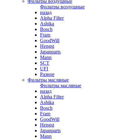
Фильтры воздушные
Фильтры воздушные
назад
Alpha Filter
Ashika
Bosch
Fram
GoodWill
Hengst
Japanparts
Mann
SCT
UFI
Разное
Фильтры масляные
Фильтры масляные
назад
Alpha Filter
Ashika
Bosch
Fram
GoodWill
Hengst
Japanparts
Mann