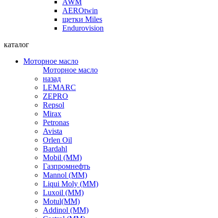
AWM
AEROtwin
щетки Miles
Endurovision
каталог
Моторное масло
Моторное масло
назад
LEMARC
ZEPRO
Repsol
Mirax
Petronas
Avista
Orlen Oil
Bardahl
Mobil (ММ)
Газпромнефть
Mannol (ММ)
Liqui Moly (ММ)
Luxoil (ММ)
Motul(ММ)
Addinol (ММ)