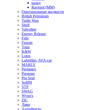
назад
Ravenol (ММ)
Оригинальные жидкости
British Petroleum
Turtle Wax
Shell
Valvoline
Energy Release
Febi
Fenom
Total
K&W
Lotos
Lubrifilm, AVA-car
MARLY
Permatex
Prestone
Pro Seal
Soft99
STP
SWAG
Wynn's
ZIC
Лавр
Антифризы