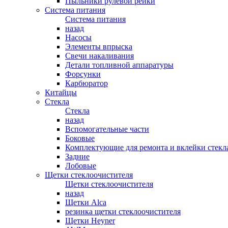
Пыльники рулевой рейки
Система питания
Система питания
назад
Насосы
Элементы впрыска
Свечи накаливания
Детали топливной аппаратуры
Форсунки
Карбюратор
Китайцы
Стекла
Стекла
назад
Вспомогательные части
Боковые
Комплектующие для ремонта и вклейки стекл
Задние
Лобовые
Щетки стеклоочистителя
Щетки стеклоочистителя
назад
Щетки Alca
резинка щетки стеклоочистителя
Щетки Heyner