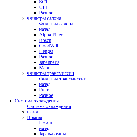
SCT
UFI
Разное
Фильтры салона
Фильтры салона
назад
Alpha Filter
Bosch
GoodWill
Hengst
Разное
Japanparts
Mann
Фильтры трансмиссии
Фильтры трансмиссии
назад
Fram
Разное
Система охлаждения
Система охлаждения
назад
Помпы
Помпы
назад
Japan-помпы