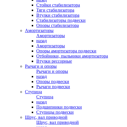
Стойки стабилизатора
Тяги стабилизатора
Втулки стабилизатора
Стабилизаторы подвески
Опоры стабилизатора
Амортизаторы
Амортизаторы
назад
Амортизаторы
Опоры амортизатора подвески
Отбойники, пыльники амортизатора
Втулки рессорные
Рычаги и опоры
Рычаги и опоры
назад
Опоры подвески
Рычаги подвески
Ступица
Ступица
назад
Подшипники подвески
Ступицы подвески
Шрус, вал приводной
Шрус, вал приводной