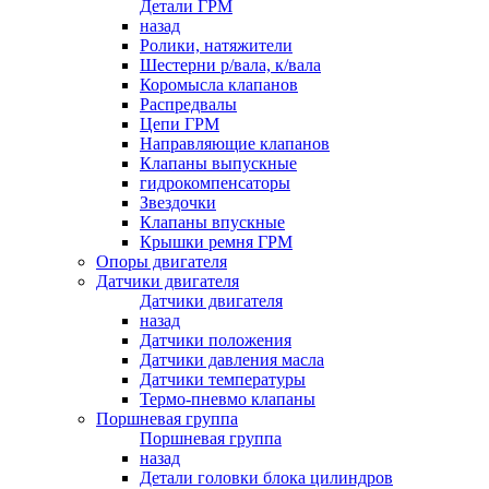
Детали ГРМ
назад
Ролики, натяжители
Шестерни р/вала, к/вала
Коромысла клапанов
Распредвалы
Цепи ГРМ
Направляющие клапанов
Клапаны выпускные
гидрокомпенсаторы
Звездочки
Клапаны впускные
Крышки ремня ГРМ
Опоры двигателя
Датчики двигателя
Датчики двигателя
назад
Датчики положения
Датчики давления масла
Датчики температуры
Термо-пневмо клапаны
Поршневая группа
Поршневая группа
назад
Детали головки блока цилиндров