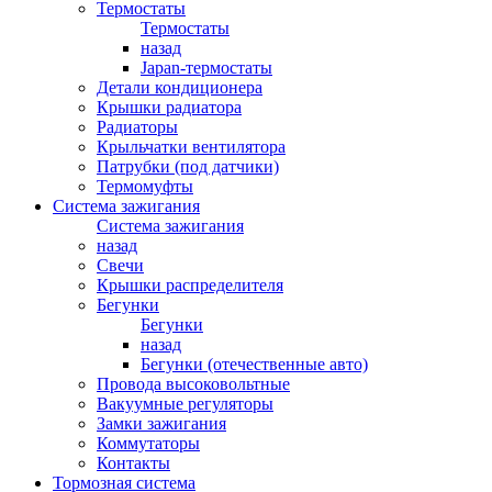
Термостаты
Термостаты
назад
Japan-термостаты
Детали кондиционера
Крышки радиатора
Радиаторы
Крыльчатки вентилятора
Патрубки (под датчики)
Термомуфты
Система зажигания
Система зажигания
назад
Свечи
Крышки распределителя
Бегунки
Бегунки
назад
Бегунки (отечественные авто)
Провода высоковольтные
Вакуумные регуляторы
Замки зажигания
Коммутаторы
Контакты
Тормозная система