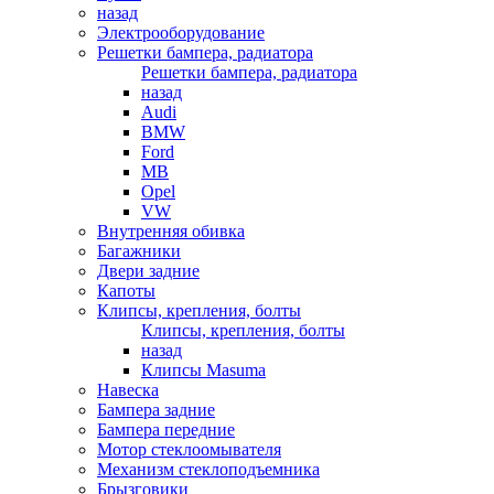
назад
Электрооборудование
Решетки бампера, радиатора
Решетки бампера, радиатора
назад
Audi
BMW
Ford
MB
Opel
VW
Внутренняя обивка
Багажники
Двери задние
Капоты
Клипсы, крепления, болты
Клипсы, крепления, болты
назад
Клипсы Masuma
Навеска
Бампера задние
Бампера передние
Мотор стеклоомывателя
Механизм стеклоподъемника
Брызговики