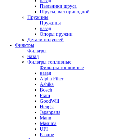
назад
Пыльники шруса
Шрусы, вал приводной
Пружины
Пружины
назад
Опоры пружин
Детали полуосей
Фильтры
Фильтры
назад
Фильтры топливные
Фильтры топливные
назад
Alpha Filter
Ashika
Bosch
Fram
GoodWill
Hengst
Japanparts
Mann
Masuma
UFI
Разное