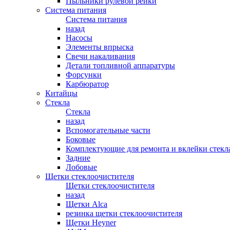
Пыльники рулевой рейки
Система питания
Система питания
назад
Насосы
Элементы впрыска
Свечи накаливания
Детали топливной аппаратуры
Форсунки
Карбюратор
Китайцы
Стекла
Стекла
назад
Вспомогательные части
Боковые
Комплектующие для ремонта и вклейки стекл
Задние
Лобовые
Щетки стеклоочистителя
Щетки стеклоочистителя
назад
Щетки Alca
резинка щетки стеклоочистителя
Щетки Heyner