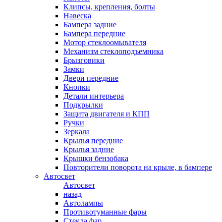
Клипсы, крепления, болты
Навеска
Бампера задние
Бампера передние
Мотор стеклоомывателя
Механизм стеклоподъемника
Брызговики
Замки
Двери передние
Кнопки
Детали интерьера
Подкрылки
Защита двигателя и КПП
Ручки
Зеркала
Крылья передние
Крылья задние
Крышки бензобака
Повторители поворота на крыле, в бампере
Автосвет
Автосвет
назад
Автолампы
Противотуманные фары
Стекла фар