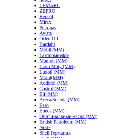
LEMARC
ZEPRO
Repsol
Mirax
Petronas
Avista
Orlen Oil
Bardahl
Mobil (ММ)
Газпромнефть
Mannol (ММ)
Liqui Moly (ММ)
Luxoil (ММ)
Motul(ММ)
Addinol (ММ)
Castrol (ММ)
Elf (ММ)
Areca/Selenia (ММ)
Esso
Eneos (ММ)
Оригинальные масла (ММ)
British Petroleum (ММ)
Neste
Shell Германия