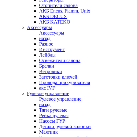
Отопители салона
АКБ Eneus, Fiamm, Unix
АКБ DECUS
АКБ KATEKO
Аксессуары
Аксессуары
назад
Разное
Инструмент
Лейблы
Освежители салона
Брелки
Ветровики
Заготовки ключей
Провода прикуривателя
акс IVF
Рулевое управление
Рулевое управление
назад
Тяги рулевые
Рейка рулевая
Насосы ГУР
Детали рулевой колонки
Маятник