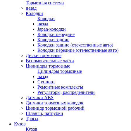
Тормозная система
назад
Колодки
Колодки
назад
Japan-колодки
Колодки передние
Колодки задние
Колодки задние (отечественные авто)
Колодки передние (отечественные авто)
Диски тормозные
Вспомогательные части
Цилиндры тормозные
Цилиндры тормозные
назад
Суппорт
Ремонтные комплекты
Регуляторы, распределители
Датчики ABS
Датчики тормозных колодок
Цилиндр тормозной рабочий
Шланги, патрубки
Тросы
Кузов
Кузов