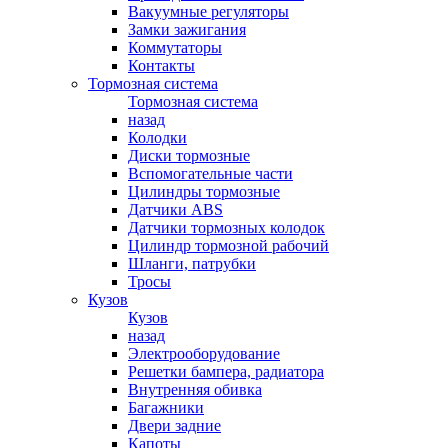
Вакуумные регуляторы
Замки зажигания
Коммутаторы
Контакты
Тормозная система
Тормозная система
назад
Колодки
Диски тормозные
Вспомогательные части
Цилиндры тормозные
Датчики ABS
Датчики тормозных колодок
Цилиндр тормозной рабочий
Шланги, патрубки
Тросы
Кузов
Кузов
назад
Электрооборудование
Решетки бампера, радиатора
Внутренняя обивка
Багажники
Двери задние
Капоты