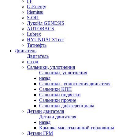
FF
G-Energy
Idemitsu
S-OIL
Лукойл GENESIS
AUTOBACS
Lubrex
HYUNDAI XTeer
Татнефть
Двигатель
Двигатель
назад
Сальники, уплотнения
Сальники, уплотнения
назад
Сальники , уплотнения двигателя
Сальники КПП
Сальники подвески
Сальники прочие
Сальники дифференциала
Детали двигателя
Детали двигателя
назад
Крышка маслозаливной горловины
Детали ГРМ