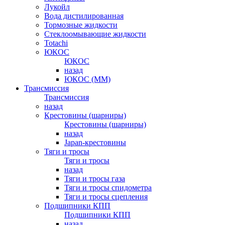
Лукойл
Вода дистилированная
Тормозные жидкости
Стеклоомывающие жидкости
Totachi
ЮКОС
ЮКОС
назад
ЮКОС (ММ)
Трансмиссия
Трансмиссия
назад
Крестовины (шарниры)
Крестовины (шарниры)
назад
Japan-крестовины
Тяги и тросы
Тяги и тросы
назад
Тяги и тросы газа
Тяги и тросы спидометра
Тяги и тросы сцепления
Подшипники КПП
Подшипники КПП
назад