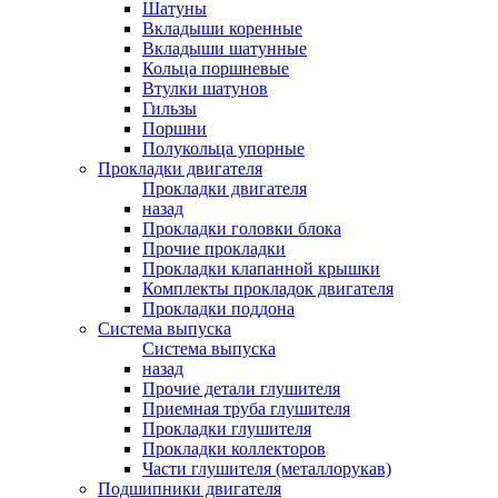
Шатуны
Вкладыши коренные
Вкладыши шатунные
Кольца поршневые
Втулки шатунов
Гильзы
Поршни
Полукольца упорные
Прокладки двигателя
Прокладки двигателя
назад
Прокладки головки блока
Прочие прокладки
Прокладки клапанной крышки
Комплекты прокладок двигателя
Прокладки поддона
Система выпуска
Система выпуска
назад
Прочие детали глушителя
Приемная труба глушителя
Прокладки глушителя
Прокладки коллекторов
Части глушителя (металлорукав)
Подшипники двигателя