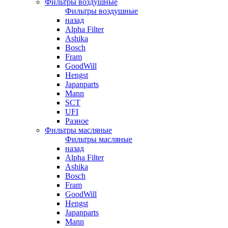
Фильтры воздушные
Фильтры воздушные
назад
Alpha Filter
Ashika
Bosch
Fram
GoodWill
Hengst
Japanparts
Mann
SCT
UFI
Разное
Фильтры масляные
Фильтры масляные
назад
Alpha Filter
Ashika
Bosch
Fram
GoodWill
Hengst
Japanparts
Mann