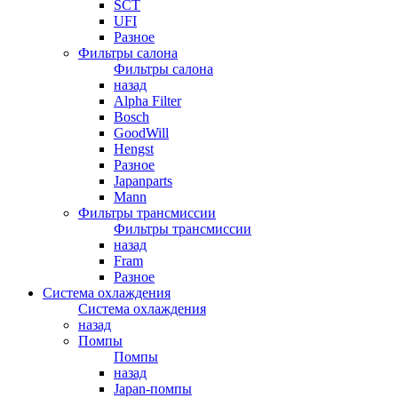
SCT
UFI
Разное
Фильтры салона
Фильтры салона
назад
Alpha Filter
Bosch
GoodWill
Hengst
Разное
Japanparts
Mann
Фильтры трансмиссии
Фильтры трансмиссии
назад
Fram
Разное
Система охлаждения
Система охлаждения
назад
Помпы
Помпы
назад
Japan-помпы