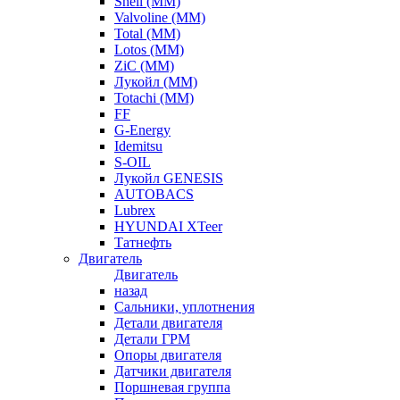
Shell (ММ)
Valvoline (ММ)
Total (ММ)
Lotos (ММ)
ZiC (ММ)
Лукойл (ММ)
Totachi (MM)
FF
G-Energy
Idemitsu
S-OIL
Лукойл GENESIS
AUTOBACS
Lubrex
HYUNDAI XTeer
Татнефть
Двигатель
Двигатель
назад
Сальники, уплотнения
Детали двигателя
Детали ГРМ
Опоры двигателя
Датчики двигателя
Поршневая группа