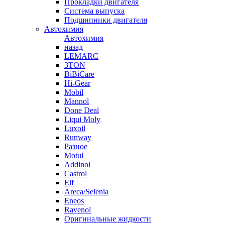
Прокладки двигателя
Система выпуска
Подшипники двигателя
Автохимия
Автохимия
назад
LEMARC
3TON
BiBiCare
Hi-Gear
Mobil
Mannol
Done Deal
Liqui Moly
Luxoil
Runway
Разное
Motul
Addinol
Castrol
Elf
Areca/Selenia
Eneos
Ravenol
Оригинальные жидкости