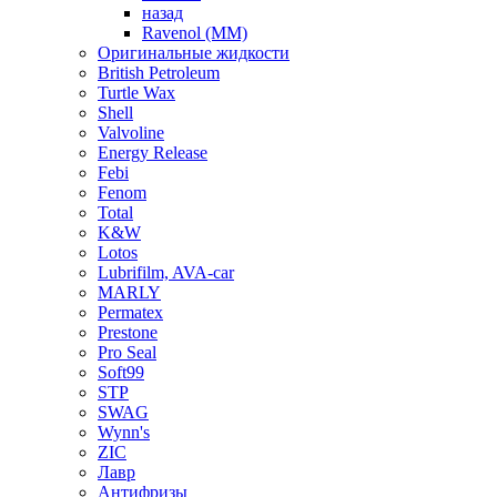
назад
Ravenol (ММ)
Оригинальные жидкости
British Petroleum
Turtle Wax
Shell
Valvoline
Energy Release
Febi
Fenom
Total
K&W
Lotos
Lubrifilm, AVA-car
MARLY
Permatex
Prestone
Pro Seal
Soft99
STP
SWAG
Wynn's
ZIC
Лавр
Антифризы