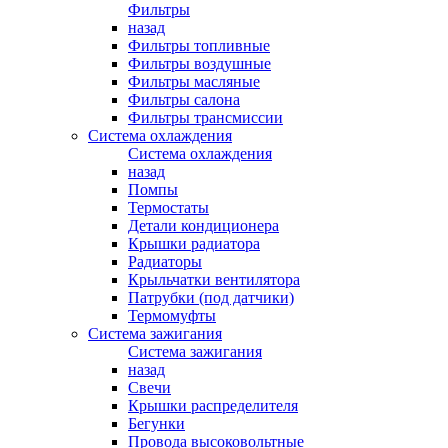
Фильтры
назад
Фильтры топливные
Фильтры воздушные
Фильтры масляные
Фильтры салона
Фильтры трансмиссии
Система охлаждения
Система охлаждения
назад
Помпы
Термостаты
Детали кондиционера
Крышки радиатора
Радиаторы
Крыльчатки вентилятора
Патрубки (под датчики)
Термомуфты
Система зажигания
Система зажигания
назад
Свечи
Крышки распределителя
Бегунки
Провода высоковольтные