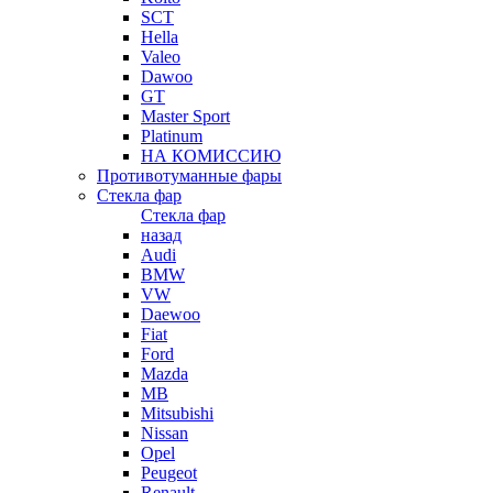
SCT
Hella
Valeo
Dawoo
GT
Master Sport
Platinum
НА КОМИССИЮ
Противотуманные фары
Стекла фар
Стекла фар
назад
Audi
BMW
VW
Daewoo
Fiat
Ford
Mazda
MB
Mitsubishi
Nissan
Opel
Peugeot
Renault