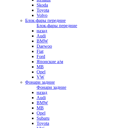
Skoda
Toyota
Volvo
Блок-фары передние
Блок-фары передние
назад
Audi
BMW
Daewoo
Fiat
Ford
Японские а/м
MB
Opel
VW
Фонари задние
Фонари задние
назад
Audi
BMW
MB
Opel
Subaru
Toyota