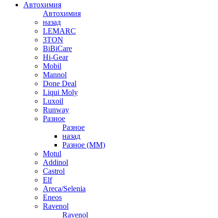
Автохимия
Автохимия
назад
LEMARC
3TON
BiBiCare
Hi-Gear
Mobil
Mannol
Done Deal
Liqui Moly
Luxoil
Runway
Разное
Разное
назад
Разное (ММ)
Motul
Addinol
Castrol
Elf
Areca/Selenia
Eneos
Ravenol
Ravenol