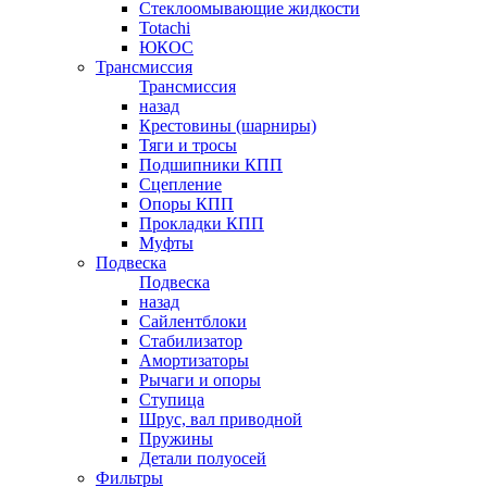
Стеклоомывающие жидкости
Totachi
ЮКОС
Трансмиссия
Трансмиссия
назад
Крестовины (шарниры)
Тяги и тросы
Подшипники КПП
Сцепление
Опоры КПП
Прокладки КПП
Муфты
Подвеска
Подвеска
назад
Сайлентблоки
Стабилизатор
Амортизаторы
Рычаги и опоры
Ступица
Шрус, вал приводной
Пружины
Детали полуосей
Фильтры