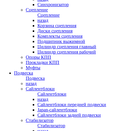
Синхронизатор
Сцепление
Сцепление
назад
Корзина сцепления
Диски сцепления
Комплекты сцепления
Подшипник выжимной
Цилиндр сцепления главный
Цилиндр сцепления рабочий
Опоры КПП
Прокладки КПП
Муфты
Подвеска
Подвеска
назад
Сайлентблоки
Сайлентблоки
назад
Сайлентблоки передней подвески
Japan-сайлентблоки
Сайлентблоки задней подвески
Стабилизатор
Стабилизатор
назад