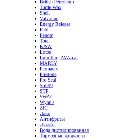
British Petroleum
Turtle Wax
Shell
Valvoline
Energy Release
Febi
Fenom
Total
K&W
Lotos
Lubrifilm, AVA-car
MARLY
Permatex
Prestone
Pro Seal
Soft99
STP
SWAG
Wynn's
ZIC
Лавр
Антифризы
Лукойл
Вода дистилированная
Тормозные жидкости