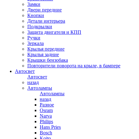
Замки
Двери передние
Кнопки
Детали интерьера
Подкрылки
Защита двигателя и КПП
Ручки
Зеркала
Крылья передние
Крылья задние
Крышки бензобака
Повторители поворота на крыле, в бампере
Автосвет
Автосвет
назад
Автолампы
Автолампы
назад
Разное
Osram
Narva
Philips
Hans Pries
Bosch
Koito