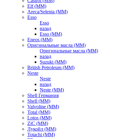
Castrol (ММ)
Elf (ММ)
Areca/Selenia (ММ)
Esso
Esso
назад
Esso (ММ)
Eneos (ММ)
Оригинальные масла (ММ)
Оригинальные масла (ММ)
назад
Suzuki (ММ)
British Petroleum (ММ)
Neste
Neste
назад
Neste (ММ)
Shell Германия
Shell (ММ)
Valvoline (ММ)
Total (ММ)
Lotos (ММ)
ZiC (ММ)
Лукойл (ММ)
Totachi (MM)