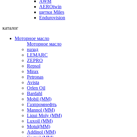
AWM
AEROtwin
щетки Miles
Endurovision
каталог
Моторное масло
Моторное масло
назад
LEMARC
ZEPRO
Repsol
Mirax
Petronas
Avista
Orlen Oil
Bardahl
Mobil (ММ)
Газпромнефть
Mannol (ММ)
Liqui Moly (ММ)
Luxoil (ММ)
Motul(ММ)
Addinol (ММ)