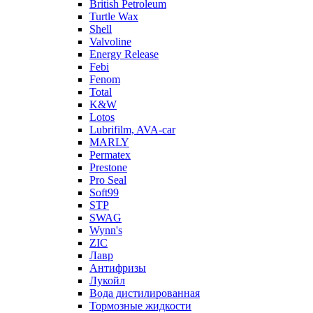
British Petroleum
Turtle Wax
Shell
Valvoline
Energy Release
Febi
Fenom
Total
K&W
Lotos
Lubrifilm, AVA-car
MARLY
Permatex
Prestone
Pro Seal
Soft99
STP
SWAG
Wynn's
ZIC
Лавр
Антифризы
Лукойл
Вода дистилированная
Тормозные жидкости