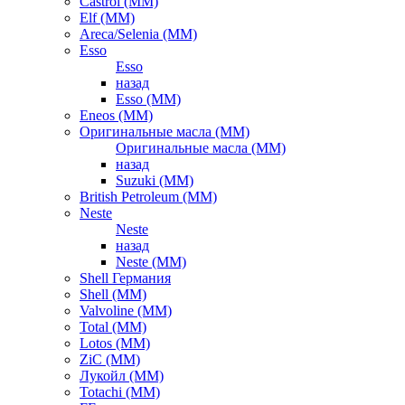
Castrol (ММ)
Elf (ММ)
Areca/Selenia (ММ)
Esso
Esso
назад
Esso (ММ)
Eneos (ММ)
Оригинальные масла (ММ)
Оригинальные масла (ММ)
назад
Suzuki (ММ)
British Petroleum (ММ)
Neste
Neste
назад
Neste (ММ)
Shell Германия
Shell (ММ)
Valvoline (ММ)
Total (ММ)
Lotos (ММ)
ZiC (ММ)
Лукойл (ММ)
Totachi (MM)