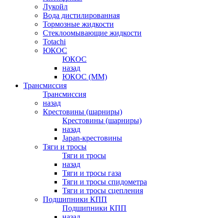
Лукойл
Вода дистилированная
Тормозные жидкости
Стеклоомывающие жидкости
Totachi
ЮКОС
ЮКОС
назад
ЮКОС (ММ)
Трансмиссия
Трансмиссия
назад
Крестовины (шарниры)
Крестовины (шарниры)
назад
Japan-крестовины
Тяги и тросы
Тяги и тросы
назад
Тяги и тросы газа
Тяги и тросы спидометра
Тяги и тросы сцепления
Подшипники КПП
Подшипники КПП
назад