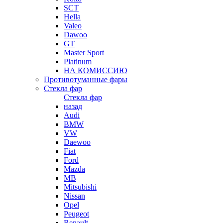
SCT
Hella
Valeo
Dawoo
GT
Master Sport
Platinum
НА КОМИССИЮ
Противотуманные фары
Стекла фар
Стекла фар
назад
Audi
BMW
VW
Daewoo
Fiat
Ford
Mazda
MB
Mitsubishi
Nissan
Opel
Peugeot
Renault