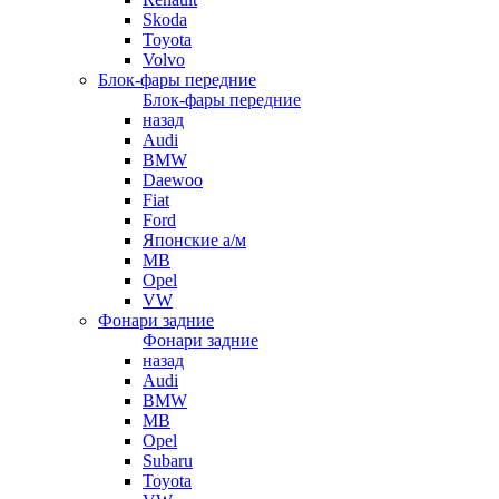
Skoda
Toyota
Volvo
Блок-фары передние
Блок-фары передние
назад
Audi
BMW
Daewoo
Fiat
Ford
Японские а/м
MB
Opel
VW
Фонари задние
Фонари задние
назад
Audi
BMW
MB
Opel
Subaru
Toyota