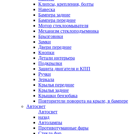
Клипсы, крепления, болты
Навеска
Бампера задние
Бампера передние
Мотор стеклоомывателя
Механизм стеклоподъемника
Брызговики
Замки
Двери передние
Кнопки
Детали интерьера
Подкрылки
Защита двигателя и КПП
Ручки
Зеркала
Крылья передние
Крылья задние
Крышки бензобака
Повторители поворота на крыле, в бампере
Автосвет
Автосвет
назад
Автолампы
Противотуманные фары
Стекла фар