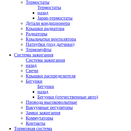
Термостаты
Термостаты
назад
Japan-термостаты
Детали кондиционера
Крышки радиатора
Радиаторы
Крыльчатки вентилятора
Патрубки (под датчики)
Термомуфты
Система зажигания
Система зажигания
назад
Свечи
Крышки распределителя
Бегунки
Бегунки
назад
Бегунки (отечественные авто)
Провода высоковольтные
Вакуумные регуляторы
Замки зажигания
Коммутаторы
Контакты
Тормозная система