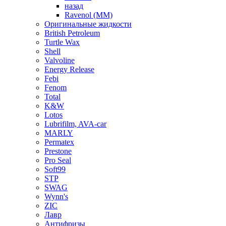
назад
Ravenol (ММ)
Оригинальные жидкости
British Petroleum
Turtle Wax
Shell
Valvoline
Energy Release
Febi
Fenom
Total
K&W
Lotos
Lubrifilm, AVA-car
MARLY
Permatex
Prestone
Pro Seal
Soft99
STP
SWAG
Wynn's
ZIC
Лавр
Антифризы