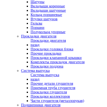
Шатуны
Вкладыши коренные
Вкладыши шатунные
Кольца поршневые
Втулки шатунов
Гильзы
Поршни
Полукольца упорные
Прокладки двигателя
Прокладки двигателя
назад
Прокладки головки блока
Прочие прокладки
Прокладки клапанной крышки
Комплекты прокладок двигателя
Прокладки поддона
Система выпуска
Система выпуска
назад
Прочие детали глушителя
Приемная труба глушителя
Прокладки глушителя
Прокладки коллекторов
Части глушителя (металлорукав)
Подшипники двигателя