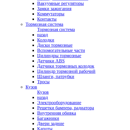
Вакуумные регуляторы
Замки зажигания
Коммутаторы
Контакты
Тормозная система
Тормозная система
назад
Колодки
Диски тормозные
Вспомогательные части
Цилиндры тормозные
Датчики ABS
Датчики тормозных колодок
Цилиндр тормозной рабочий
Шланги, патрубки
Тросы
Кузов
Кузов
назад
Электрооборудование
Решетки бампера, радиатора
Внутренняя обивка
Багажники
Двери задние
Капоты