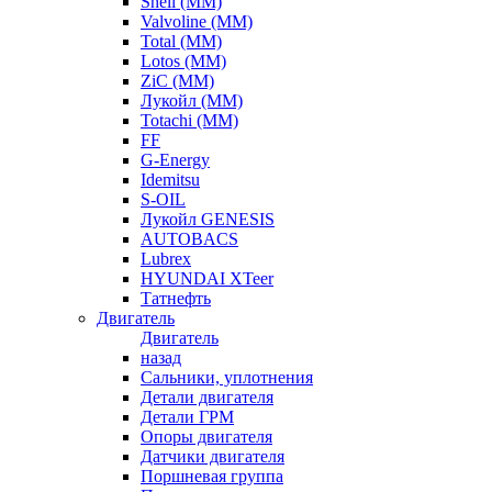
Shell (ММ)
Valvoline (ММ)
Total (ММ)
Lotos (ММ)
ZiC (ММ)
Лукойл (ММ)
Totachi (MM)
FF
G-Energy
Idemitsu
S-OIL
Лукойл GENESIS
AUTOBACS
Lubrex
HYUNDAI XTeer
Татнефть
Двигатель
Двигатель
назад
Сальники, уплотнения
Детали двигателя
Детали ГРМ
Опоры двигателя
Датчики двигателя
Поршневая группа