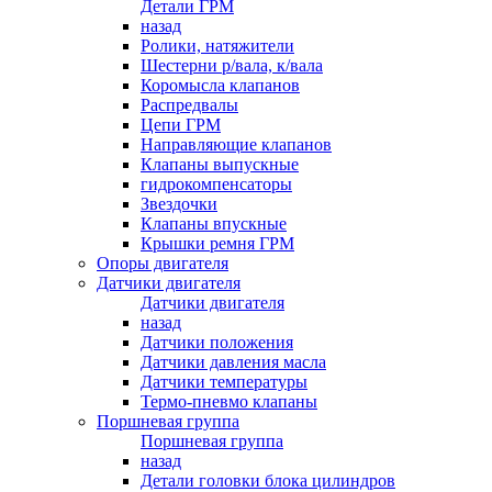
Детали ГРМ
назад
Ролики, натяжители
Шестерни р/вала, к/вала
Коромысла клапанов
Распредвалы
Цепи ГРМ
Направляющие клапанов
Клапаны выпускные
гидрокомпенсаторы
Звездочки
Клапаны впускные
Крышки ремня ГРМ
Опоры двигателя
Датчики двигателя
Датчики двигателя
назад
Датчики положения
Датчики давления масла
Датчики температуры
Термо-пневмо клапаны
Поршневая группа
Поршневая группа
назад
Детали головки блока цилиндров