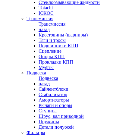
Стеклоомывающие жидкости
Totachi
ЮКОС
Трансмиссия
Трансмиссия
назад
Крестовины (шарниры)
Тяги и тросы
Подшипники КПП
Сцепление
Опоры КПП
Прокладки КПП
Муфты
Подвеска
Подвеска
назад
Сайлентблоки
Стабилизатор
Амортизаторы
Рычаги и опоры
Ступица
Шрус, вал приводной
Пружины
Детали полуосей
Фильтры