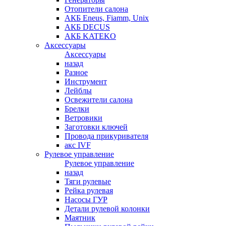
Отопители салона
АКБ Eneus, Fiamm, Unix
АКБ DECUS
АКБ KATEKO
Аксессуары
Аксессуары
назад
Разное
Инструмент
Лейблы
Освежители салона
Брелки
Ветровики
Заготовки ключей
Провода прикуривателя
акс IVF
Рулевое управление
Рулевое управление
назад
Тяги рулевые
Рейка рулевая
Насосы ГУР
Детали рулевой колонки
Маятник