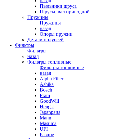
назад
Пыльники шруса
Шрусы, вал приводной
Пружины
Пружины
назад
Опоры пружин
Детали полуосей
Фильтры
Фильтры
назад
Фильтры топливные
Фильтры топливные
назад
Alpha Filter
Ashika
Bosch
Fram
GoodWill
Hengst
Japanparts
Mann
Masuma
UFI
Разное