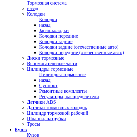
Тормозная система
назад
Колодки
Колодки
назад
Japan-колодки
Колодки передние
Колодки задние
Колодки задние (отечественные авто)
Колодки передние (отечественные авто)
Диски тормозные
Вспомогательные части
Цилиндры тормозные
Цилиндры тормозные
назад
Суппорт
Ремонтные комплекты
Регуляторы, распределители
Датчики ABS
Датчики тормозных колодок
Цилиндр тормозной рабочий
Шланги, патрубки
Тросы
Кузов
Кузов