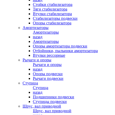
Стойки стабилизатора
Тяги стабилизатора
Втулки стабилизатора
Стабилизаторы подвески
Опоры стабилизатора
Амортизаторы
Амортизаторы
назад
Амортизаторы
Опоры амортизатора подвески
Отбойники, пыльники амортизатора
Втулки рессорные
Рычаги и опоры
Рычаги и опоры
назад
Опоры подвески
Рычаги подвески
Ступица
Ступица
назад
Подшипники подвески
Ступицы подвески
Шрус, вал приводной
Шрус, вал приводной