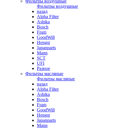
Фильтры воздушные
Фильтры воздушные
назад
Alpha Filter
Ashika
Bosch
Fram
GoodWill
Hengst
Japanparts
Mann
SCT
UFI
Разное
Фильтры масляные
Фильтры масляные
назад
Alpha Filter
Ashika
Bosch
Fram
GoodWill
Hengst
Japanparts
Mann