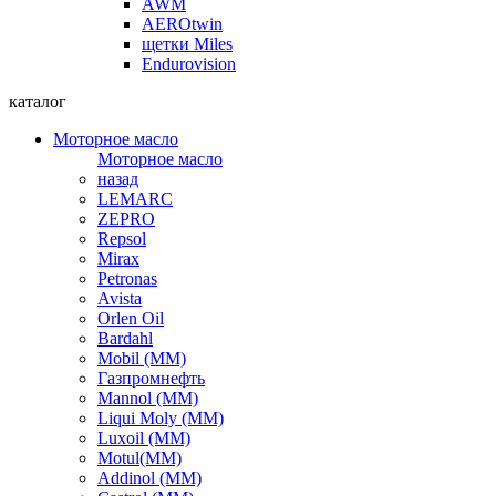
AWM
AEROtwin
щетки Miles
Endurovision
каталог
Моторное масло
Моторное масло
назад
LEMARC
ZEPRO
Repsol
Mirax
Petronas
Avista
Orlen Oil
Bardahl
Mobil (ММ)
Газпромнефть
Mannol (ММ)
Liqui Moly (ММ)
Luxoil (ММ)
Motul(ММ)
Addinol (ММ)