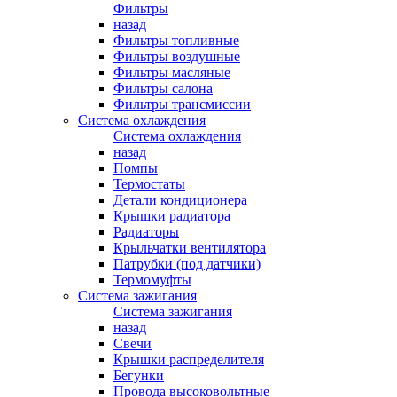
Фильтры
назад
Фильтры топливные
Фильтры воздушные
Фильтры масляные
Фильтры салона
Фильтры трансмиссии
Система охлаждения
Система охлаждения
назад
Помпы
Термостаты
Детали кондиционера
Крышки радиатора
Радиаторы
Крыльчатки вентилятора
Патрубки (под датчики)
Термомуфты
Система зажигания
Система зажигания
назад
Свечи
Крышки распределителя
Бегунки
Провода высоковольтные