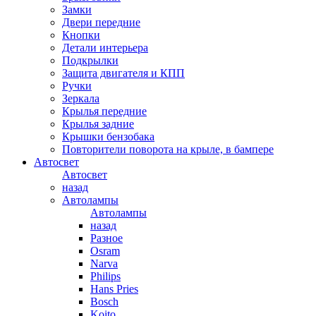
Замки
Двери передние
Кнопки
Детали интерьера
Подкрылки
Защита двигателя и КПП
Ручки
Зеркала
Крылья передние
Крылья задние
Крышки бензобака
Повторители поворота на крыле, в бампере
Автосвет
Автосвет
назад
Автолампы
Автолампы
назад
Разное
Osram
Narva
Philips
Hans Pries
Bosch
Koito