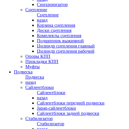
Синхронизатор
Сцепление
Сцепление
назад
Корзина сцепления
Диски сцепления
Комплекты сцепления
Подшипник выжимной
Цилиндр сцепления главный
Цилиндр сцепления рабочий
Опоры КПП
Прокладки КПП
Муфты
Подвеска
Подвеска
назад
Сайлентблоки
Сайлентблоки
назад
Сайлентблоки передней подвески
Japan-сайлентблоки
Сайлентблоки задней подвески
Стабилизатор
Стабилизатор
назад