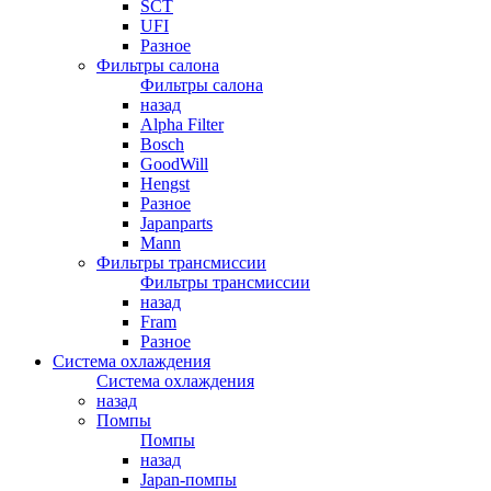
SCT
UFI
Разное
Фильтры салона
Фильтры салона
назад
Alpha Filter
Bosch
GoodWill
Hengst
Разное
Japanparts
Mann
Фильтры трансмиссии
Фильтры трансмиссии
назад
Fram
Разное
Система охлаждения
Система охлаждения
назад
Помпы
Помпы
назад
Japan-помпы