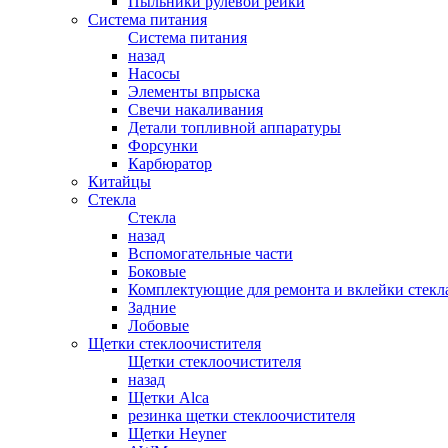
Пыльники рулевой рейки
Система питания
Система питания
назад
Насосы
Элементы впрыска
Свечи накаливания
Детали топливной аппаратуры
Форсунки
Карбюратор
Китайцы
Стекла
Стекла
назад
Вспомогательные части
Боковые
Комплектующие для ремонта и вклейки стекл
Задние
Лобовые
Щетки стеклоочистителя
Щетки стеклоочистителя
назад
Щетки Alca
резинка щетки стеклоочистителя
Щетки Heyner