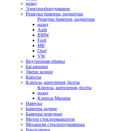
назад
Электрооборудование
Решетки бампера, радиатора
Решетки бампера, радиатора
назад
Audi
BMW
Ford
MB
Opel
VW
Внутренняя обивка
Багажники
Двери задние
Капоты
Клипсы, крепления, болты
Клипсы, крепления, болты
назад
Клипсы Masuma
Навеска
Бампера задние
Бампера передние
Мотор стеклоомывателя
Механизм стеклоподъемника
Брызговики