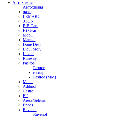
Автохимия
Автохимия
назад
LEMARC
3TON
BiBiCare
Hi-Gear
Mobil
Mannol
Done Deal
Liqui Moly
Luxoil
Runway
Разное
Разное
назад
Разное (ММ)
Motul
Addinol
Castrol
Elf
Areca/Selenia
Eneos
Ravenol
Ravenol