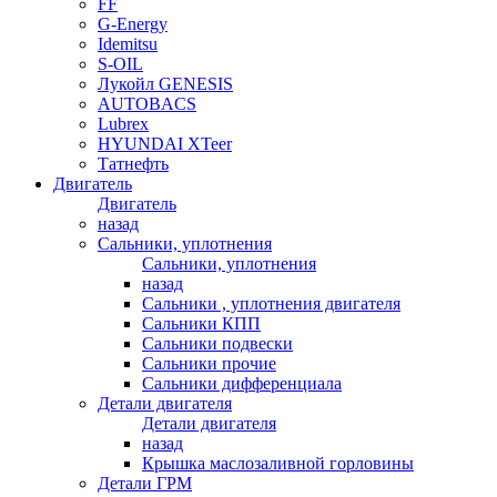
FF
G-Energy
Idemitsu
S-OIL
Лукойл GENESIS
AUTOBACS
Lubrex
HYUNDAI XTeer
Татнефть
Двигатель
Двигатель
назад
Сальники, уплотнения
Сальники, уплотнения
назад
Сальники , уплотнения двигателя
Сальники КПП
Сальники подвески
Сальники прочие
Сальники дифференциала
Детали двигателя
Детали двигателя
назад
Крышка маслозаливной горловины
Детали ГРМ