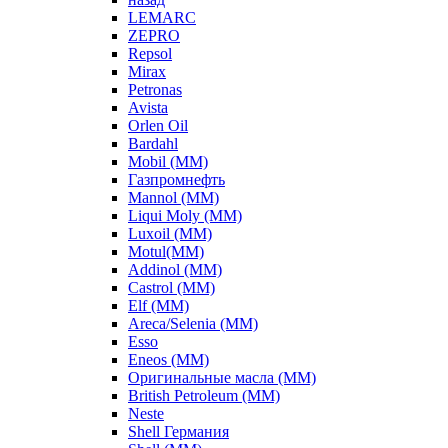
LEMARC
ZEPRO
Repsol
Mirax
Petronas
Avista
Orlen Oil
Bardahl
Mobil (ММ)
Газпромнефть
Mannol (ММ)
Liqui Moly (ММ)
Luxoil (ММ)
Motul(ММ)
Addinol (ММ)
Castrol (ММ)
Elf (ММ)
Areca/Selenia (ММ)
Esso
Eneos (ММ)
Оригинальные масла (ММ)
British Petroleum (ММ)
Neste
Shell Германия