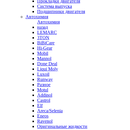
Прокладки двигателя
Система выпуска
Подшипники двигателя
Автохимия
Автохимия
назад
LEMARC
3TON
BiBiCare
Hi-Gear
Mobil
Mannol
Done Deal
Liqui Moly
Luxoil
Runway
Разное
Motul
Addinol
Castrol
Elf
Areca/Selenia
Eneos
Ravenol
Оригинальные жидкости