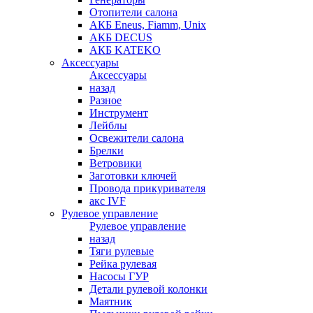
Отопители салона
АКБ Eneus, Fiamm, Unix
АКБ DECUS
АКБ KATEKO
Аксессуары
Аксессуары
назад
Разное
Инструмент
Лейблы
Освежители салона
Брелки
Ветровики
Заготовки ключей
Провода прикуривателя
акс IVF
Рулевое управление
Рулевое управление
назад
Тяги рулевые
Рейка рулевая
Насосы ГУР
Детали рулевой колонки
Маятник