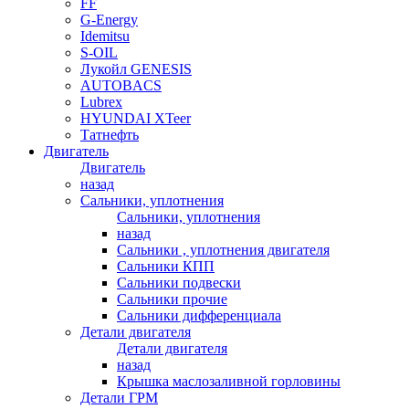
FF
G-Energy
Idemitsu
S-OIL
Лукойл GENESIS
AUTOBACS
Lubrex
HYUNDAI XTeer
Татнефть
Двигатель
Двигатель
назад
Сальники, уплотнения
Сальники, уплотнения
назад
Сальники , уплотнения двигателя
Сальники КПП
Сальники подвески
Сальники прочие
Сальники дифференциала
Детали двигателя
Детали двигателя
назад
Крышка маслозаливной горловины
Детали ГРМ