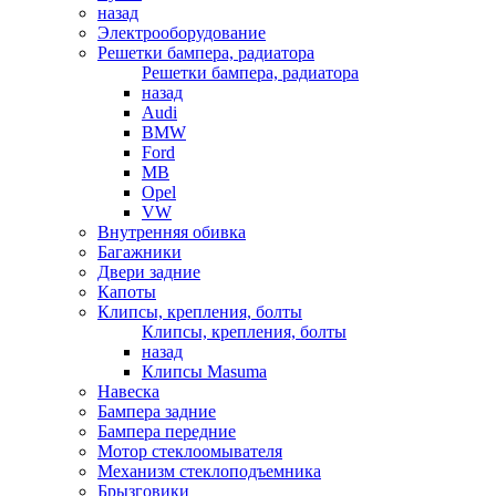
назад
Электрооборудование
Решетки бампера, радиатора
Решетки бампера, радиатора
назад
Audi
BMW
Ford
MB
Opel
VW
Внутренняя обивка
Багажники
Двери задние
Капоты
Клипсы, крепления, болты
Клипсы, крепления, болты
назад
Клипсы Masuma
Навеска
Бампера задние
Бампера передние
Мотор стеклоомывателя
Механизм стеклоподъемника
Брызговики