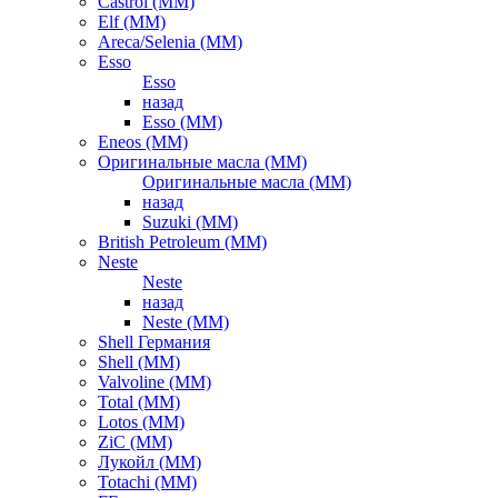
Castrol (ММ)
Elf (ММ)
Areca/Selenia (ММ)
Esso
Esso
назад
Esso (ММ)
Eneos (ММ)
Оригинальные масла (ММ)
Оригинальные масла (ММ)
назад
Suzuki (ММ)
British Petroleum (ММ)
Neste
Neste
назад
Neste (ММ)
Shell Германия
Shell (ММ)
Valvoline (ММ)
Total (ММ)
Lotos (ММ)
ZiC (ММ)
Лукойл (ММ)
Totachi (MM)