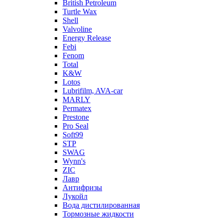
British Petroleum
Turtle Wax
Shell
Valvoline
Energy Release
Febi
Fenom
Total
K&W
Lotos
Lubrifilm, AVA-car
MARLY
Permatex
Prestone
Pro Seal
Soft99
STP
SWAG
Wynn's
ZIC
Лавр
Антифризы
Лукойл
Вода дистилированная
Тормозные жидкости