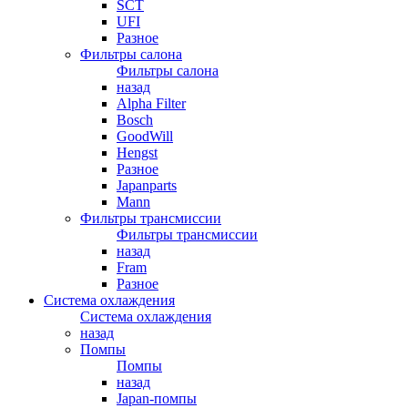
SCT
UFI
Разное
Фильтры салона
Фильтры салона
назад
Alpha Filter
Bosch
GoodWill
Hengst
Разное
Japanparts
Mann
Фильтры трансмиссии
Фильтры трансмиссии
назад
Fram
Разное
Система охлаждения
Система охлаждения
назад
Помпы
Помпы
назад
Japan-помпы