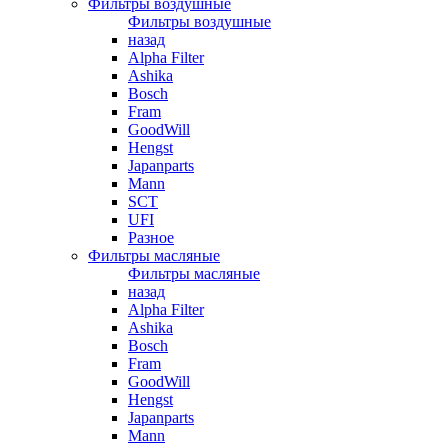
Фильтры воздушные
Фильтры воздушные
назад
Alpha Filter
Ashika
Bosch
Fram
GoodWill
Hengst
Japanparts
Mann
SCT
UFI
Разное
Фильтры масляные
Фильтры масляные
назад
Alpha Filter
Ashika
Bosch
Fram
GoodWill
Hengst
Japanparts
Mann