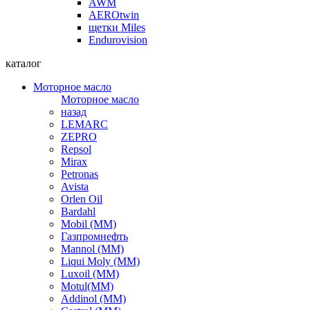
AWM
AEROtwin
щетки Miles
Endurovision
каталог
Моторное масло
Моторное масло
назад
LEMARC
ZEPRO
Repsol
Mirax
Petronas
Avista
Orlen Oil
Bardahl
Mobil (ММ)
Газпромнефть
Mannol (ММ)
Liqui Moly (ММ)
Luxoil (ММ)
Motul(ММ)
Addinol (ММ)