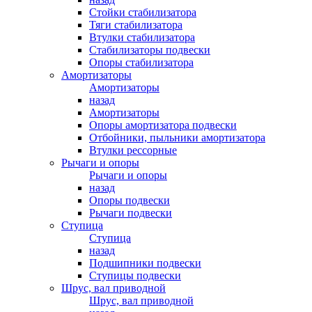
Стойки стабилизатора
Тяги стабилизатора
Втулки стабилизатора
Стабилизаторы подвески
Опоры стабилизатора
Амортизаторы
Амортизаторы
назад
Амортизаторы
Опоры амортизатора подвески
Отбойники, пыльники амортизатора
Втулки рессорные
Рычаги и опоры
Рычаги и опоры
назад
Опоры подвески
Рычаги подвески
Ступица
Ступица
назад
Подшипники подвески
Ступицы подвески
Шрус, вал приводной
Шрус, вал приводной