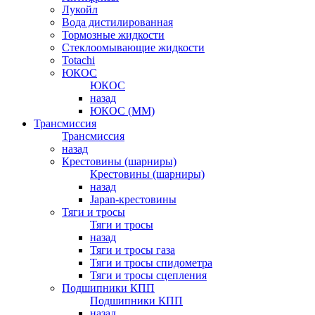
Лукойл
Вода дистилированная
Тормозные жидкости
Стеклоомывающие жидкости
Totachi
ЮКОС
ЮКОС
назад
ЮКОС (ММ)
Трансмиссия
Трансмиссия
назад
Крестовины (шарниры)
Крестовины (шарниры)
назад
Japan-крестовины
Тяги и тросы
Тяги и тросы
назад
Тяги и тросы газа
Тяги и тросы спидометра
Тяги и тросы сцепления
Подшипники КПП
Подшипники КПП
назад