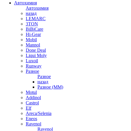
Автохимия
Автохимия
назад
LEMARC
3TON
BiBiCare
Hi-Gear
Mobil
Mannol
Done Deal
Liqui Moly
Luxoil
Runway
Разное
Разное
назад
Разное (ММ)
Motul
Addinol
Castrol
Elf
Areca/Selenia
Eneos
Ravenol
Ravenol