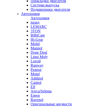
Прокладки двигателя
Система выпуска
Подшипники двигателя
Автохимия
Автохимия
назад
LEMARC
3TON
BiBiCare
Hi-Gear
Mobil
Mannol
Done Deal
Liqui Moly
Luxoil
Runway
Разное
Motul
Addinol
Castrol
Elf
Areca/Selenia
Eneos
Ravenol
Оригинальные жидкости