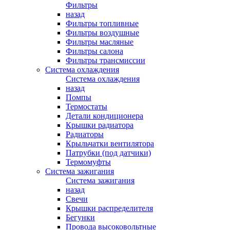
Фильтры
назад
Фильтры топливные
Фильтры воздушные
Фильтры масляные
Фильтры салона
Фильтры трансмиссии
Система охлаждения
Система охлаждения
назад
Помпы
Термостаты
Детали кондиционера
Крышки радиатора
Радиаторы
Крыльчатки вентилятора
Патрубки (под датчики)
Термомуфты
Система зажигания
Система зажигания
назад
Свечи
Крышки распределителя
Бегунки
Провода высоковольтные