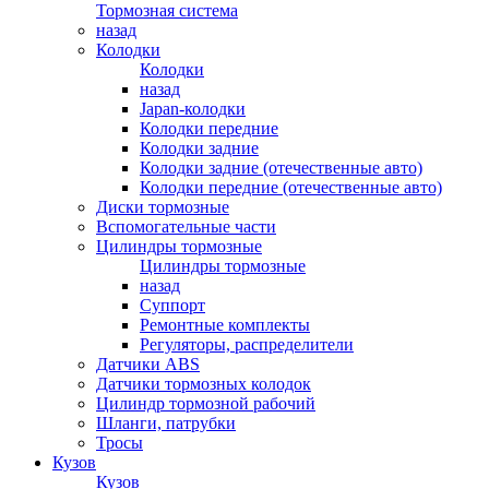
Тормозная система
назад
Колодки
Колодки
назад
Japan-колодки
Колодки передние
Колодки задние
Колодки задние (отечественные авто)
Колодки передние (отечественные авто)
Диски тормозные
Вспомогательные части
Цилиндры тормозные
Цилиндры тормозные
назад
Суппорт
Ремонтные комплекты
Регуляторы, распределители
Датчики ABS
Датчики тормозных колодок
Цилиндр тормозной рабочий
Шланги, патрубки
Тросы
Кузов
Кузов