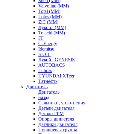
Shell (ММ)
Valvoline (ММ)
Total (ММ)
Lotos (ММ)
ZiC (ММ)
Лукойл (ММ)
Totachi (MM)
FF
G-Energy
Idemitsu
S-OIL
Лукойл GENESIS
AUTOBACS
Lubrex
HYUNDAI XTeer
Татнефть
Двигатель
Двигатель
назад
Сальники, уплотнения
Детали двигателя
Детали ГРМ
Опоры двигателя
Датчики двигателя
Поршневая группа