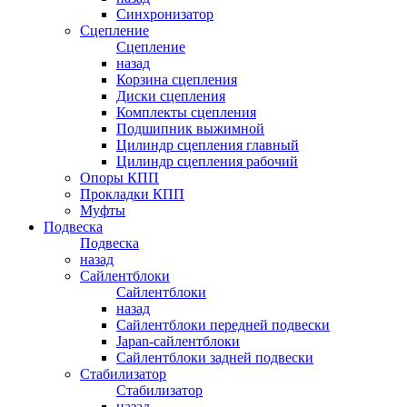
Синхронизатор
Сцепление
Сцепление
назад
Корзина сцепления
Диски сцепления
Комплекты сцепления
Подшипник выжимной
Цилиндр сцепления главный
Цилиндр сцепления рабочий
Опоры КПП
Прокладки КПП
Муфты
Подвеска
Подвеска
назад
Сайлентблоки
Сайлентблоки
назад
Сайлентблоки передней подвески
Japan-сайлентблоки
Сайлентблоки задней подвески
Стабилизатор
Стабилизатор
назад