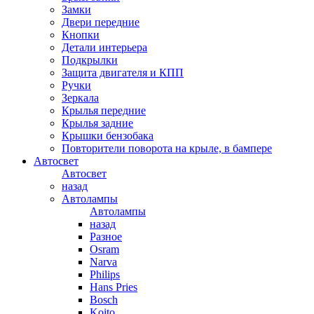
Замки
Двери передние
Кнопки
Детали интерьера
Подкрылки
Защита двигателя и КПП
Ручки
Зеркала
Крылья передние
Крылья задние
Крышки бензобака
Повторители поворота на крыле, в бампере
Автосвет
Автосвет
назад
Автолампы
Автолампы
назад
Разное
Osram
Narva
Philips
Hans Pries
Bosch
Koito