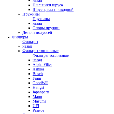
назад
Пыльники шруса
Шрусы, вал приводной
Пружины
Пружины
назад
Опоры пружин
Детали полуосей
Фильтры
Фильтры
назад
Фильтры топливные
Фильтры топливные
назад
Alpha Filter
Ashika
Bosch
Fram
GoodWill
Hengst
Japanparts
Mann
Masuma
UFI
Разное