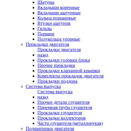
Шатуны
Вкладыши коренные
Вкладыши шатунные
Кольца поршневые
Втулки шатунов
Гильзы
Поршни
Полукольца упорные
Прокладки двигателя
Прокладки двигателя
назад
Прокладки головки блока
Прочие прокладки
Прокладки клапанной крышки
Комплекты прокладок двигателя
Прокладки поддона
Система выпуска
Система выпуска
назад
Прочие детали глушителя
Приемная труба глушителя
Прокладки глушителя
Прокладки коллекторов
Части глушителя (металлорукав)
Подшипники двигателя