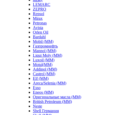
LEMARC
ZEPRO
Repsol
Mirax
Petronas
Avista
Orlen Oil
Bardahl
Mobil (ММ)
Газпромнефть
Mannol (ММ)
Liqui Moly (ММ)
Luxoil (ММ)
Motul(ММ)
Addinol (ММ)
Castrol (ММ)
Elf (ММ)
Areca/Selenia (ММ)
Esso
Eneos (ММ)
Оригинальные масла (ММ)
British Petroleum (ММ)
Neste
Shell Германия