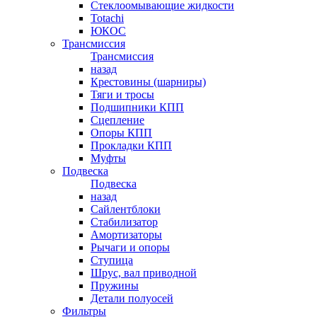
Стеклоомывающие жидкости
Totachi
ЮКОС
Трансмиссия
Трансмиссия
назад
Крестовины (шарниры)
Тяги и тросы
Подшипники КПП
Сцепление
Опоры КПП
Прокладки КПП
Муфты
Подвеска
Подвеска
назад
Сайлентблоки
Стабилизатор
Амортизаторы
Рычаги и опоры
Ступица
Шрус, вал приводной
Пружины
Детали полуосей
Фильтры