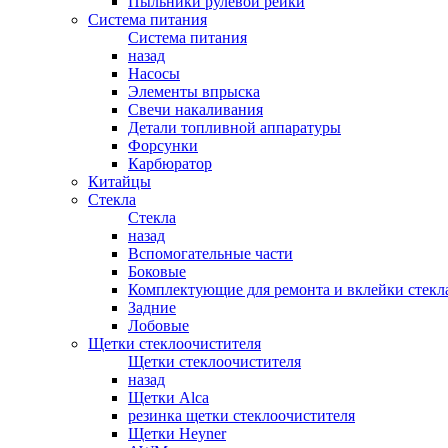
Пыльники рулевой рейки
Система питания
Система питания
назад
Насосы
Элементы впрыска
Свечи накаливания
Детали топливной аппаратуры
Форсунки
Карбюратор
Китайцы
Стекла
Стекла
назад
Вспомогательные части
Боковые
Комплектующие для ремонта и вклейки стекл
Задние
Лобовые
Щетки стеклоочистителя
Щетки стеклоочистителя
назад
Щетки Alca
резинка щетки стеклоочистителя
Щетки Heyner