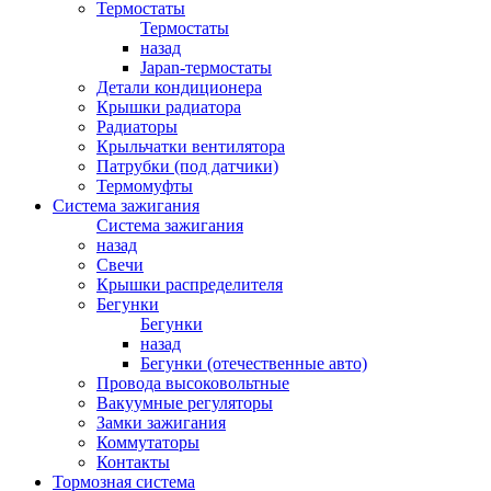
Термостаты
Термостаты
назад
Japan-термостаты
Детали кондиционера
Крышки радиатора
Радиаторы
Крыльчатки вентилятора
Патрубки (под датчики)
Термомуфты
Система зажигания
Система зажигания
назад
Свечи
Крышки распределителя
Бегунки
Бегунки
назад
Бегунки (отечественные авто)
Провода высоковольтные
Вакуумные регуляторы
Замки зажигания
Коммутаторы
Контакты
Тормозная система