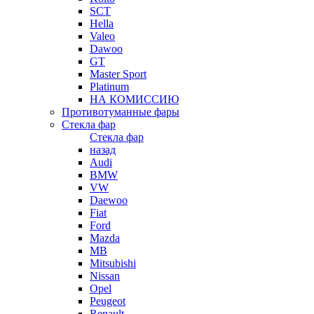
SCT
Hella
Valeo
Dawoo
GT
Master Sport
Platinum
НА КОМИССИЮ
Противотуманные фары
Стекла фар
Стекла фар
назад
Audi
BMW
VW
Daewoo
Fiat
Ford
Mazda
MB
Mitsubishi
Nissan
Opel
Peugeot
Renault