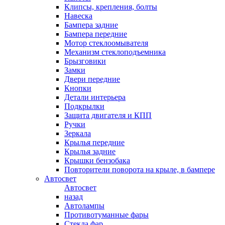
Клипсы, крепления, болты
Навеска
Бампера задние
Бампера передние
Мотор стеклоомывателя
Механизм стеклоподъемника
Брызговики
Замки
Двери передние
Кнопки
Детали интерьера
Подкрылки
Защита двигателя и КПП
Ручки
Зеркала
Крылья передние
Крылья задние
Крышки бензобака
Повторители поворота на крыле, в бампере
Автосвет
Автосвет
назад
Автолампы
Противотуманные фары
Стекла фар