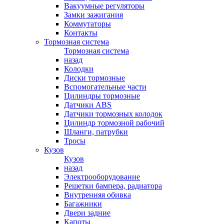
Вакуумные регуляторы
Замки зажигания
Коммутаторы
Контакты
Тормозная система
Тормозная система
назад
Колодки
Диски тормозные
Вспомогательные части
Цилиндры тормозные
Датчики ABS
Датчики тормозных колодок
Цилиндр тормозной рабочий
Шланги, патрубки
Тросы
Кузов
Кузов
назад
Электрооборудование
Решетки бампера, радиатора
Внутренняя обивка
Багажники
Двери задние
Капоты