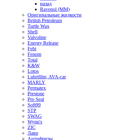
назад
Ravenol (ММ)
Оригинальные жидкости
British Petroleum
Turtle Wax
Shell
Valvoline
Energy Release
Febi
Fenom
Total
K&W
Lotos
Lubrifilm, AVA-car
MARLY
Permatex
Prestone
Pro Seal
Soft99
STP
SWAG
Wynn's
ZIC
Лавр
Антифризы