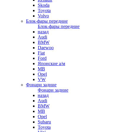
Skoda
Toyota
Volvo
Блок-фары передние
Блок-фары передние
назад
Audi
BMW
Daewoo
Fiat
Ford
Японские а/м
MB
Opel
VW
Фонари задние
Фонари задние
назад
Audi
BMW
MB
Opel
Subaru
Toyota