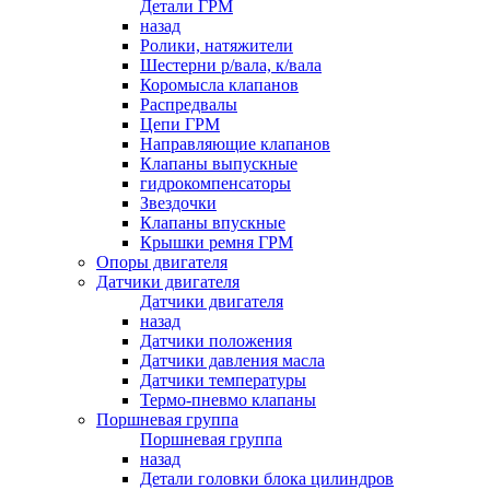
Детали ГРМ
назад
Ролики, натяжители
Шестерни р/вала, к/вала
Коромысла клапанов
Распредвалы
Цепи ГРМ
Направляющие клапанов
Клапаны выпускные
гидрокомпенсаторы
Звездочки
Клапаны впускные
Крышки ремня ГРМ
Опоры двигателя
Датчики двигателя
Датчики двигателя
назад
Датчики положения
Датчики давления масла
Датчики температуры
Термо-пневмо клапаны
Поршневая группа
Поршневая группа
назад
Детали головки блока цилиндров