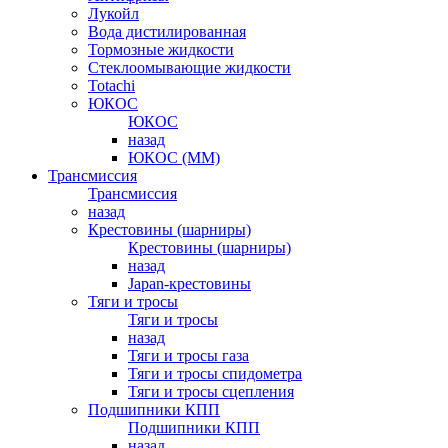
Лукойл
Вода дистилированная
Тормозные жидкости
Стеклоомывающие жидкости
Totachi
ЮКОС
ЮКОС
назад
ЮКОС (ММ)
Трансмиссия
Трансмиссия
назад
Крестовины (шарниры)
Крестовины (шарниры)
назад
Japan-крестовины
Тяги и тросы
Тяги и тросы
назад
Тяги и тросы газа
Тяги и тросы спидометра
Тяги и тросы сцепления
Подшипники КПП
Подшипники КПП
назад