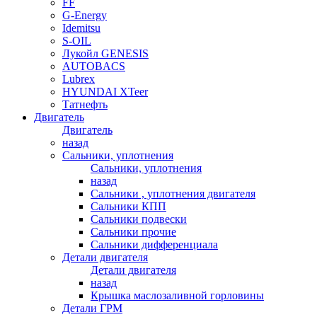
FF
G-Energy
Idemitsu
S-OIL
Лукойл GENESIS
AUTOBACS
Lubrex
HYUNDAI XTeer
Татнефть
Двигатель
Двигатель
назад
Сальники, уплотнения
Сальники, уплотнения
назад
Сальники , уплотнения двигателя
Сальники КПП
Сальники подвески
Сальники прочие
Сальники дифференциала
Детали двигателя
Детали двигателя
назад
Крышка маслозаливной горловины
Детали ГРМ