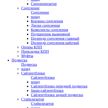
Синхронизатор
Сцепление
Сцепление
назад
Корзина сцепления
Диски сцепления
Комплекты сцепления
Подшипник выжимной
Цилиндр сцепления главный
Цилиндр сцепления рабочий
Опоры КПП
Прокладки КПП
Муфты
Подвеска
Подвеска
назад
Сайлентблоки
Сайлентблоки
назад
Сайлентблоки передней подвески
Japan-сайлентблоки
Сайлентблоки задней подвески
Стабилизатор
Стабилизатор
назад