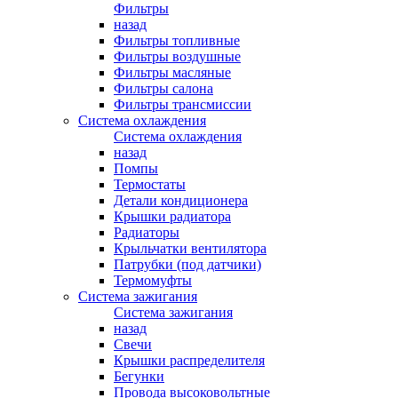
Фильтры
назад
Фильтры топливные
Фильтры воздушные
Фильтры масляные
Фильтры салона
Фильтры трансмиссии
Система охлаждения
Система охлаждения
назад
Помпы
Термостаты
Детали кондиционера
Крышки радиатора
Радиаторы
Крыльчатки вентилятора
Патрубки (под датчики)
Термомуфты
Система зажигания
Система зажигания
назад
Свечи
Крышки распределителя
Бегунки
Провода высоковольтные