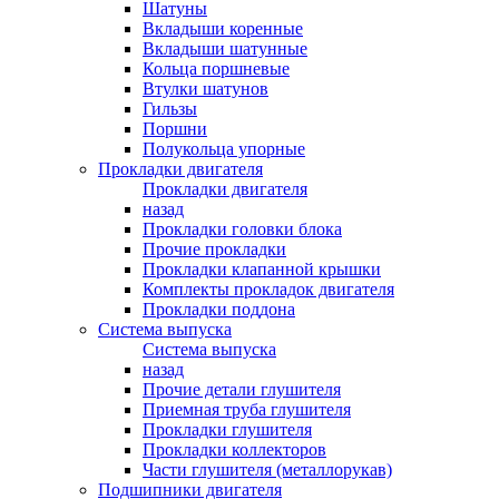
Шатуны
Вкладыши коренные
Вкладыши шатунные
Кольца поршневые
Втулки шатунов
Гильзы
Поршни
Полукольца упорные
Прокладки двигателя
Прокладки двигателя
назад
Прокладки головки блока
Прочие прокладки
Прокладки клапанной крышки
Комплекты прокладок двигателя
Прокладки поддона
Система выпуска
Система выпуска
назад
Прочие детали глушителя
Приемная труба глушителя
Прокладки глушителя
Прокладки коллекторов
Части глушителя (металлорукав)
Подшипники двигателя