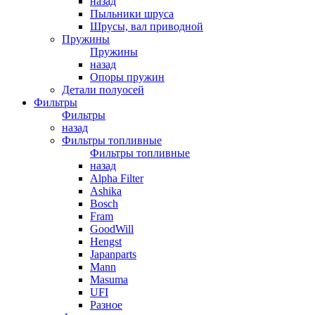
назад
Пыльники шруса
Шрусы, вал приводной
Пружины
Пружины
назад
Опоры пружин
Детали полуосей
Фильтры
Фильтры
назад
Фильтры топливные
Фильтры топливные
назад
Alpha Filter
Ashika
Bosch
Fram
GoodWill
Hengst
Japanparts
Mann
Masuma
UFI
Разное