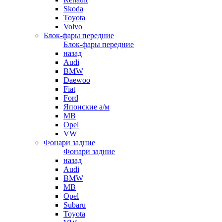
Skoda
Toyota
Volvo
Блок-фары передние
Блок-фары передние
назад
Audi
BMW
Daewoo
Fiat
Ford
Японские а/м
MB
Opel
VW
Фонари задние
Фонари задние
назад
Audi
BMW
MB
Opel
Subaru
Toyota