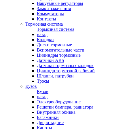
Вакуумные регуляторы
Замки зажигания
Коммутаторы
Контакты
Тормозная система
Тормозная система
назад
Колодки
Диски тормозные
Вспомогательные части
Цилиндры тормозные
Датчики ABS
Датчики тормозных колодок
Цилиндр тормозной рабочий
Шланги, патрубки
Тросы
Кузов
Кузов
назад
Электрооборудование
Решетки бампера, радиатора
Внутренняя обивка
Багажники
Двери задние
Капоты