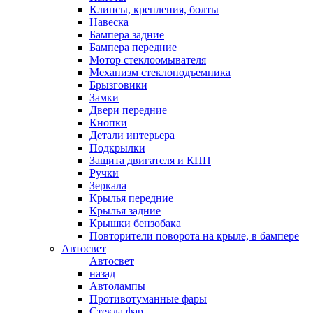
Клипсы, крепления, болты
Навеска
Бампера задние
Бампера передние
Мотор стеклоомывателя
Механизм стеклоподъемника
Брызговики
Замки
Двери передние
Кнопки
Детали интерьера
Подкрылки
Защита двигателя и КПП
Ручки
Зеркала
Крылья передние
Крылья задние
Крышки бензобака
Повторители поворота на крыле, в бампере
Автосвет
Автосвет
назад
Автолампы
Противотуманные фары
Стекла фар