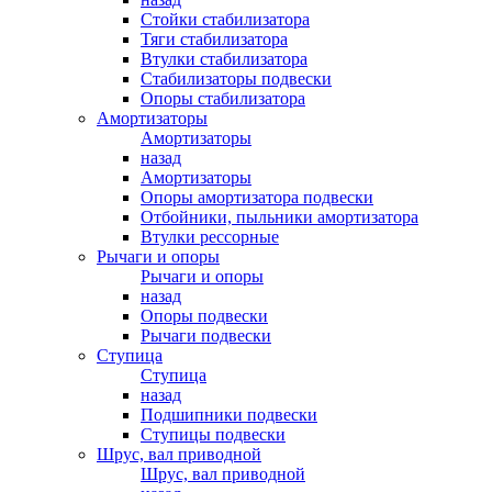
Стойки стабилизатора
Тяги стабилизатора
Втулки стабилизатора
Стабилизаторы подвески
Опоры стабилизатора
Амортизаторы
Амортизаторы
назад
Амортизаторы
Опоры амортизатора подвески
Отбойники, пыльники амортизатора
Втулки рессорные
Рычаги и опоры
Рычаги и опоры
назад
Опоры подвески
Рычаги подвески
Ступица
Ступица
назад
Подшипники подвески
Ступицы подвески
Шрус, вал приводной
Шрус, вал приводной