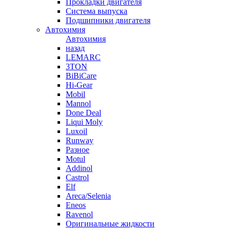
Прокладки двигателя
Система выпуска
Подшипники двигателя
Автохимия
Автохимия
назад
LEMARC
3TON
BiBiCare
Hi-Gear
Mobil
Mannol
Done Deal
Liqui Moly
Luxoil
Runway
Разное
Motul
Addinol
Castrol
Elf
Areca/Selenia
Eneos
Ravenol
Оригинальные жидкости