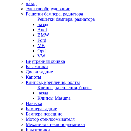
назад
Электрооборудование
Решетки бампера, радиатора
Решетки бампера, радиатора
назад
Audi
BMW
Ford
MB
Opel
VW
Внутренняя обивка
Багажники
Двери задние
Капоты
Клипсы, крепления, болты
Клипсы, крепления, болты
назад
Клипсы Masuma
Навеска
Бампера задние
Бампера передние
Мотор стеклоомывателя
Механизм стеклоподъемника
Брызговики