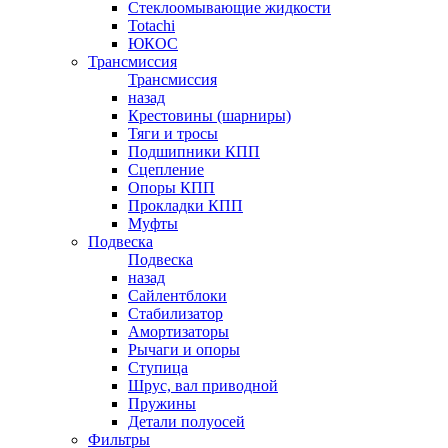
Стеклоомывающие жидкости
Totachi
ЮКОС
Трансмиссия
Трансмиссия
назад
Крестовины (шарниры)
Тяги и тросы
Подшипники КПП
Сцепление
Опоры КПП
Прокладки КПП
Муфты
Подвеска
Подвеска
назад
Сайлентблоки
Стабилизатор
Амортизаторы
Рычаги и опоры
Ступица
Шрус, вал приводной
Пружины
Детали полуосей
Фильтры