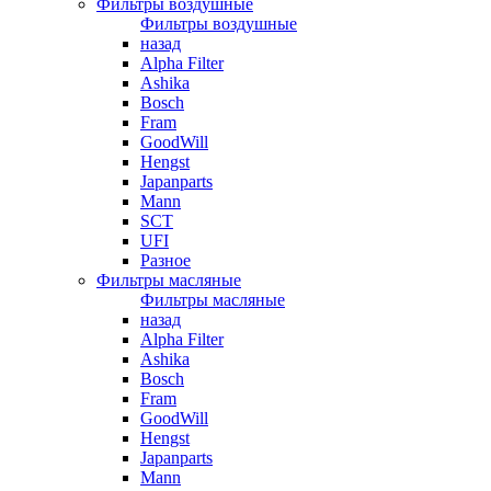
Фильтры воздушные
Фильтры воздушные
назад
Alpha Filter
Ashika
Bosch
Fram
GoodWill
Hengst
Japanparts
Mann
SCT
UFI
Разное
Фильтры масляные
Фильтры масляные
назад
Alpha Filter
Ashika
Bosch
Fram
GoodWill
Hengst
Japanparts
Mann