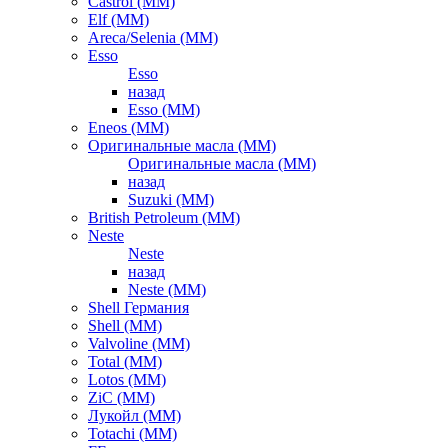
Castrol (ММ)
Elf (ММ)
Areca/Selenia (ММ)
Esso
Esso
назад
Esso (ММ)
Eneos (ММ)
Оригинальные масла (ММ)
Оригинальные масла (ММ)
назад
Suzuki (ММ)
British Petroleum (ММ)
Neste
Neste
назад
Neste (ММ)
Shell Германия
Shell (ММ)
Valvoline (ММ)
Total (ММ)
Lotos (ММ)
ZiC (ММ)
Лукойл (ММ)
Totachi (MM)