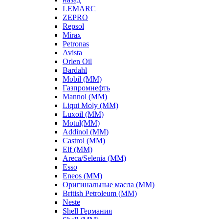
LEMARC
ZEPRO
Repsol
Mirax
Petronas
Avista
Orlen Oil
Bardahl
Mobil (ММ)
Газпромнефть
Mannol (ММ)
Liqui Moly (ММ)
Luxoil (ММ)
Motul(ММ)
Addinol (ММ)
Castrol (ММ)
Elf (ММ)
Areca/Selenia (ММ)
Esso
Eneos (ММ)
Оригинальные масла (ММ)
British Petroleum (ММ)
Neste
Shell Германия