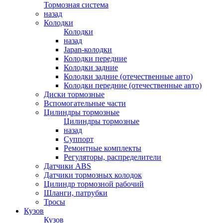
Тормозная система
назад
Колодки
Колодки
назад
Japan-колодки
Колодки передние
Колодки задние
Колодки задние (отечественные авто)
Колодки передние (отечественные авто)
Диски тормозные
Вспомогательные части
Цилиндры тормозные
Цилиндры тормозные
назад
Суппорт
Ремонтные комплекты
Регуляторы, распределители
Датчики ABS
Датчики тормозных колодок
Цилиндр тормозной рабочий
Шланги, патрубки
Тросы
Кузов
Кузов