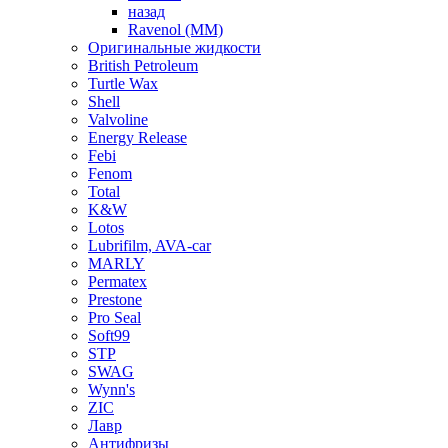
назад
Ravenol (ММ)
Оригинальные жидкости
British Petroleum
Turtle Wax
Shell
Valvoline
Energy Release
Febi
Fenom
Total
K&W
Lotos
Lubrifilm, AVA-car
MARLY
Permatex
Prestone
Pro Seal
Soft99
STP
SWAG
Wynn's
ZIC
Лавр
Антифризы