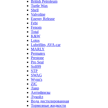
British Petroleum
Turtle Wax
Shell
Valvoline
Energy Release
Febi
Fenom
Total
K&W
Lotos
Lubrifilm, AVA-car
MARLY
Permatex
Prestone
Pro Seal
Soft99
STP
SWAG
Wynn's
ZIC
Лавр
Антифризы
Лукойл
Вода дистилированная
Тормозные жидкости