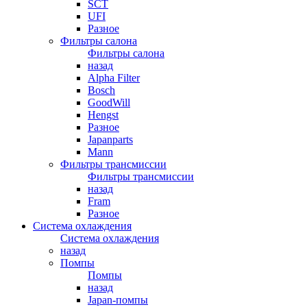
SCT
UFI
Разное
Фильтры салона
Фильтры салона
назад
Alpha Filter
Bosch
GoodWill
Hengst
Разное
Japanparts
Mann
Фильтры трансмиссии
Фильтры трансмиссии
назад
Fram
Разное
Система охлаждения
Система охлаждения
назад
Помпы
Помпы
назад
Japan-помпы