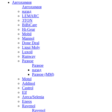
Автохимия
Автохимия
назад
LEMARC
3TON
BiBiCare
Hi-Gear
Mobil
Mannol
Done Deal
Liqui Moly
Luxoil
Runway
Разное
Разное
назад
Разное (ММ)
Motul
Addinol
Castrol
Elf
Areca/Selenia
Eneos
Ravenol
Ravenol