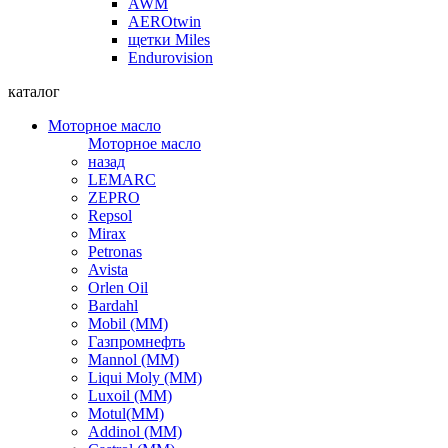
AWM
AEROtwin
щетки Miles
Endurovision
каталог
Моторное масло
Моторное масло
назад
LEMARC
ZEPRO
Repsol
Mirax
Petronas
Avista
Orlen Oil
Bardahl
Mobil (ММ)
Газпромнефть
Mannol (ММ)
Liqui Moly (ММ)
Luxoil (ММ)
Motul(ММ)
Addinol (ММ)