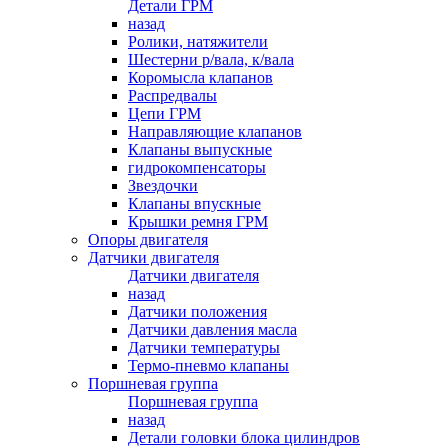
Детали ГРМ
назад
Ролики, натяжители
Шестерни р/вала, к/вала
Коромысла клапанов
Распредвалы
Цепи ГРМ
Направляющие клапанов
Клапаны выпускные
гидрокомпенсаторы
Звездочки
Клапаны впускные
Крышки ремня ГРМ
Опоры двигателя
Датчики двигателя
Датчики двигателя
назад
Датчики положения
Датчики давления масла
Датчики температуры
Термо-пневмо клапаны
Поршневая группа
Поршневая группа
назад
Детали головки блока цилиндров