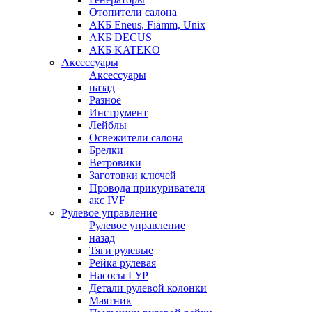
Отопители салона
АКБ Eneus, Fiamm, Unix
АКБ DECUS
АКБ KATEKO
Аксессуары
Аксессуары
назад
Разное
Инструмент
Лейблы
Освежители салона
Брелки
Ветровики
Заготовки ключей
Провода прикуривателя
акс IVF
Рулевое управление
Рулевое управление
назад
Тяги рулевые
Рейка рулевая
Насосы ГУР
Детали рулевой колонки
Маятник