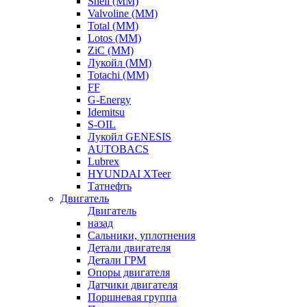
Shell (ММ)
Valvoline (ММ)
Total (ММ)
Lotos (ММ)
ZiC (ММ)
Лукойл (ММ)
Totachi (MM)
FF
G-Energy
Idemitsu
S-OIL
Лукойл GENESIS
AUTOBACS
Lubrex
HYUNDAI XTeer
Татнефть
Двигатель
Двигатель
назад
Сальники, уплотнения
Детали двигателя
Детали ГРМ
Опоры двигателя
Датчики двигателя
Поршневая группа