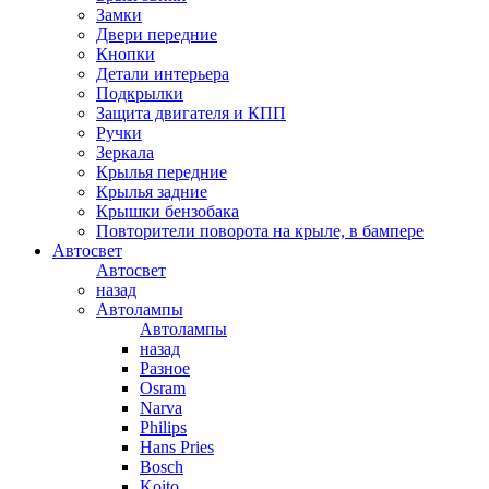
Замки
Двери передние
Кнопки
Детали интерьера
Подкрылки
Защита двигателя и КПП
Ручки
Зеркала
Крылья передние
Крылья задние
Крышки бензобака
Повторители поворота на крыле, в бампере
Автосвет
Автосвет
назад
Автолампы
Автолампы
назад
Разное
Osram
Narva
Philips
Hans Pries
Bosch
Koito