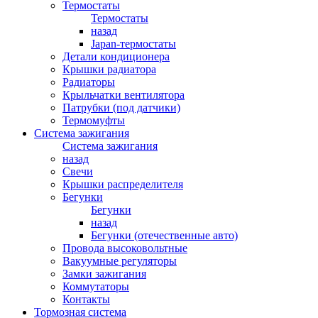
Термостаты
Термостаты
назад
Japan-термостаты
Детали кондиционера
Крышки радиатора
Радиаторы
Крыльчатки вентилятора
Патрубки (под датчики)
Термомуфты
Система зажигания
Система зажигания
назад
Свечи
Крышки распределителя
Бегунки
Бегунки
назад
Бегунки (отечественные авто)
Провода высоковольтные
Вакуумные регуляторы
Замки зажигания
Коммутаторы
Контакты
Тормозная система