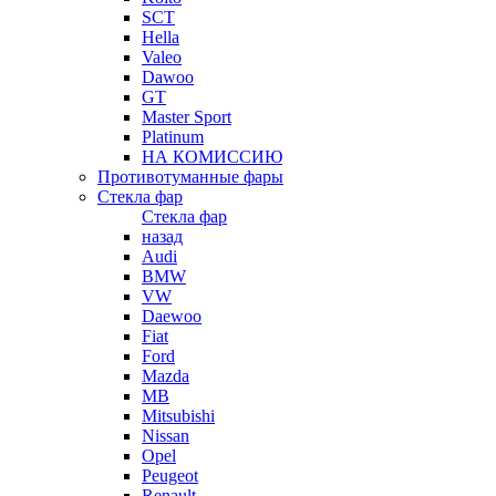
SCT
Hella
Valeo
Dawoo
GT
Master Sport
Platinum
НА КОМИССИЮ
Противотуманные фары
Стекла фар
Стекла фар
назад
Audi
BMW
VW
Daewoo
Fiat
Ford
Mazda
MB
Mitsubishi
Nissan
Opel
Peugeot
Renault