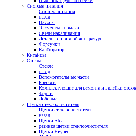
Пыльники рулевой рейки
Система питания
Система питания
назад
Насосы
Элементы впрыска
Свечи накаливания
Детали топливной аппаратуры
Форсунки
Карбюратор
Китайцы
Стекла
Стекла
назад
Вспомогательные части
Боковые
Комплектующие для ремонта и вклейки стекл
Задние
Лобовые
Щетки стеклоочистителя
Щетки стеклоочистителя
назад
Щетки Alca
резинка щетки стеклоочистителя
Щетки Heyner