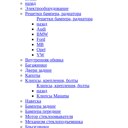
назад
Электрооборудование
Решетки бампера, радиатора
Решетки бампера, радиатора
назад
Audi
BMW
Ford
MB
Opel
VW
Внутренняя обивка
Багажники
Двери задние
Капоты
Клипсы, крепления, болты
Клипсы, крепления, болты
назад
Клипсы Masuma
Навеска
Бампера задние
Бампера передние
Мотор стеклоомывателя
Механизм стеклоподъемника
Брызговики