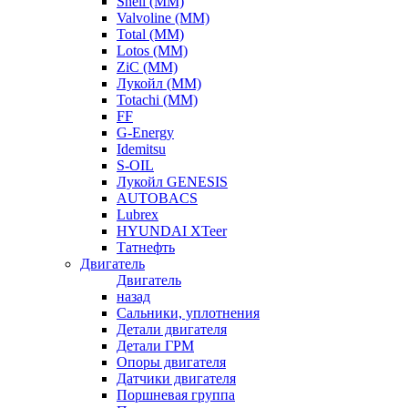
Shell (ММ)
Valvoline (ММ)
Total (ММ)
Lotos (ММ)
ZiC (ММ)
Лукойл (ММ)
Totachi (MM)
FF
G-Energy
Idemitsu
S-OIL
Лукойл GENESIS
AUTOBACS
Lubrex
HYUNDAI XTeer
Татнефть
Двигатель
Двигатель
назад
Сальники, уплотнения
Детали двигателя
Детали ГРМ
Опоры двигателя
Датчики двигателя
Поршневая группа