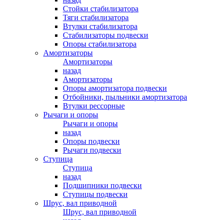
Стойки стабилизатора
Тяги стабилизатора
Втулки стабилизатора
Стабилизаторы подвески
Опоры стабилизатора
Амортизаторы
Амортизаторы
назад
Амортизаторы
Опоры амортизатора подвески
Отбойники, пыльники амортизатора
Втулки рессорные
Рычаги и опоры
Рычаги и опоры
назад
Опоры подвески
Рычаги подвески
Ступица
Ступица
назад
Подшипники подвески
Ступицы подвески
Шрус, вал приводной
Шрус, вал приводной