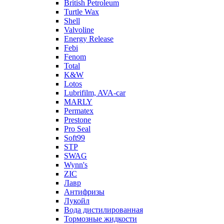
British Petroleum
Turtle Wax
Shell
Valvoline
Energy Release
Febi
Fenom
Total
K&W
Lotos
Lubrifilm, AVA-car
MARLY
Permatex
Prestone
Pro Seal
Soft99
STP
SWAG
Wynn's
ZIC
Лавр
Антифризы
Лукойл
Вода дистилированная
Тормозные жидкости