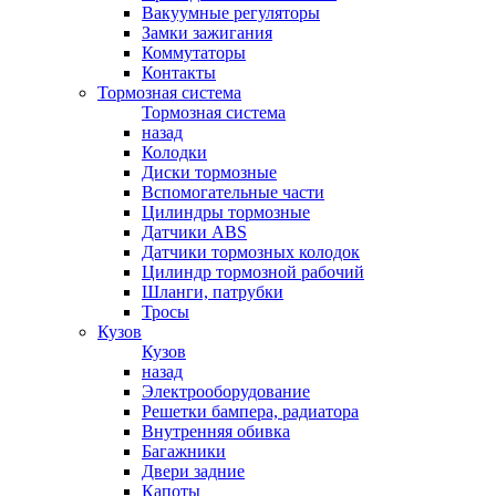
Вакуумные регуляторы
Замки зажигания
Коммутаторы
Контакты
Тормозная система
Тормозная система
назад
Колодки
Диски тормозные
Вспомогательные части
Цилиндры тормозные
Датчики ABS
Датчики тормозных колодок
Цилиндр тормозной рабочий
Шланги, патрубки
Тросы
Кузов
Кузов
назад
Электрооборудование
Решетки бампера, радиатора
Внутренняя обивка
Багажники
Двери задние
Капоты