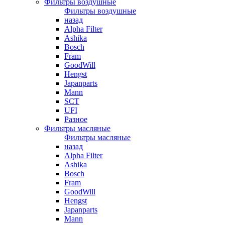
Фильтры воздушные
Фильтры воздушные
назад
Alpha Filter
Ashika
Bosch
Fram
GoodWill
Hengst
Japanparts
Mann
SCT
UFI
Разное
Фильтры масляные
Фильтры масляные
назад
Alpha Filter
Ashika
Bosch
Fram
GoodWill
Hengst
Japanparts
Mann