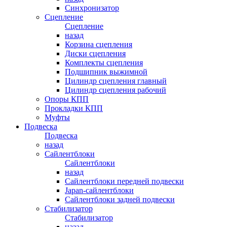
Синхронизатор
Сцепление
Сцепление
назад
Корзина сцепления
Диски сцепления
Комплекты сцепления
Подшипник выжимной
Цилиндр сцепления главный
Цилиндр сцепления рабочий
Опоры КПП
Прокладки КПП
Муфты
Подвеска
Подвеска
назад
Сайлентблоки
Сайлентблоки
назад
Сайлентблоки передней подвески
Japan-сайлентблоки
Сайлентблоки задней подвески
Стабилизатор
Стабилизатор
назад