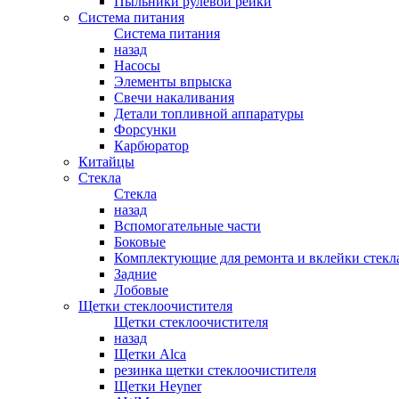
Пыльники рулевой рейки
Система питания
Система питания
назад
Насосы
Элементы впрыска
Свечи накаливания
Детали топливной аппаратуры
Форсунки
Карбюратор
Китайцы
Стекла
Стекла
назад
Вспомогательные части
Боковые
Комплектующие для ремонта и вклейки стекл
Задние
Лобовые
Щетки стеклоочистителя
Щетки стеклоочистителя
назад
Щетки Alca
резинка щетки стеклоочистителя
Щетки Heyner