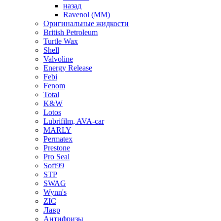
назад
Ravenol (ММ)
Оригинальные жидкости
British Petroleum
Turtle Wax
Shell
Valvoline
Energy Release
Febi
Fenom
Total
K&W
Lotos
Lubrifilm, AVA-car
MARLY
Permatex
Prestone
Pro Seal
Soft99
STP
SWAG
Wynn's
ZIC
Лавр
Антифризы