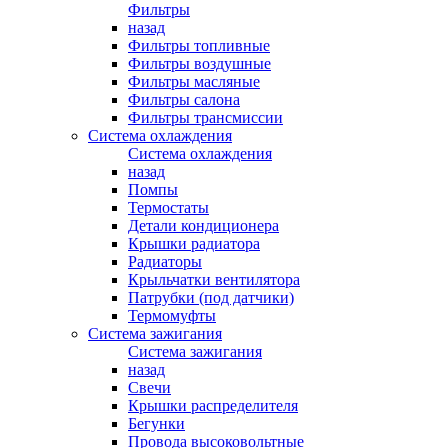
Фильтры
назад
Фильтры топливные
Фильтры воздушные
Фильтры масляные
Фильтры салона
Фильтры трансмиссии
Система охлаждения
Система охлаждения
назад
Помпы
Термостаты
Детали кондиционера
Крышки радиатора
Радиаторы
Крыльчатки вентилятора
Патрубки (под датчики)
Термомуфты
Система зажигания
Система зажигания
назад
Свечи
Крышки распределителя
Бегунки
Провода высоковольтные