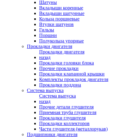
Шатуны
Вкладыши коренные
Вкладыши шатунные
Кольца поршневые
Втулки шатунов
Гильзы
Поршни
Полукольца упорные
Прокладки двигателя
Прокладки двигателя
назад
Прокладки головки блока
Прочие прокладки
Прокладки клапанной крышки
Комплекты прокладок двигателя
Прокладки поддона
Система выпуска
Система выпуска
назад
Прочие детали глушителя
Приемная труба глушителя
Прокладки глушителя
Прокладки коллекторов
Части глушителя (металлорукав)
Подшипники двигателя