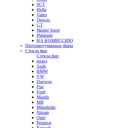
SCT
Hella
Valeo
Dawoo
GT
Master Sport
Platinum
НА КОМИССИЮ
Противотуманные фары
Стекла фар
Стекла фар
назад
Audi
BMW
VW
Daewoo
Fiat
Ford
Mazda
MB
Mitsubishi
Nissan
Opel
Peugeot
Renault