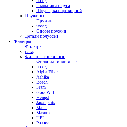
назад
Пыльники шруса
Шрусы, вал приводной
Пружины
Пружины
назад
Опоры пружин
Детали полуосей
Фильтры
Фильтры
назад
Фильтры топливные
Фильтры топливные
назад
Alpha Filter
Ashika
Bosch
Fram
GoodWill
Hengst
Japanparts
Mann
Masuma
UFI
Разное