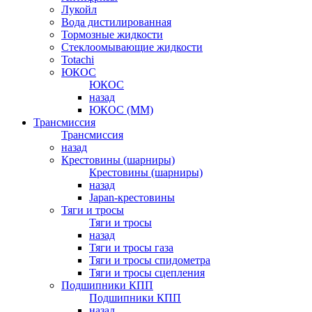
Лукойл
Вода дистилированная
Тормозные жидкости
Стеклоомывающие жидкости
Totachi
ЮКОС
ЮКОС
назад
ЮКОС (ММ)
Трансмиссия
Трансмиссия
назад
Крестовины (шарниры)
Крестовины (шарниры)
назад
Japan-крестовины
Тяги и тросы
Тяги и тросы
назад
Тяги и тросы газа
Тяги и тросы спидометра
Тяги и тросы сцепления
Подшипники КПП
Подшипники КПП
назад