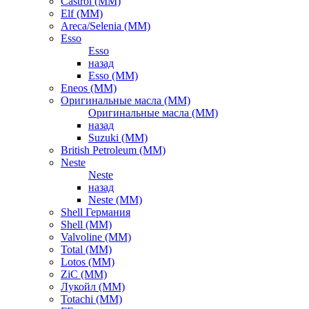
Castrol (ММ)
Elf (ММ)
Areca/Selenia (ММ)
Esso
Esso
назад
Esso (ММ)
Eneos (ММ)
Оригинальные масла (ММ)
Оригинальные масла (ММ)
назад
Suzuki (ММ)
British Petroleum (ММ)
Neste
Neste
назад
Neste (ММ)
Shell Германия
Shell (ММ)
Valvoline (ММ)
Total (ММ)
Lotos (ММ)
ZiC (ММ)
Лукойл (ММ)
Totachi (MM)