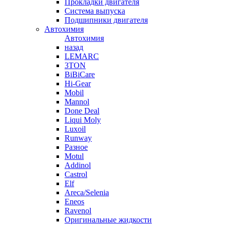
Прокладки двигателя
Система выпуска
Подшипники двигателя
Автохимия
Автохимия
назад
LEMARC
3TON
BiBiCare
Hi-Gear
Mobil
Mannol
Done Deal
Liqui Moly
Luxoil
Runway
Разное
Motul
Addinol
Castrol
Elf
Areca/Selenia
Eneos
Ravenol
Оригинальные жидкости