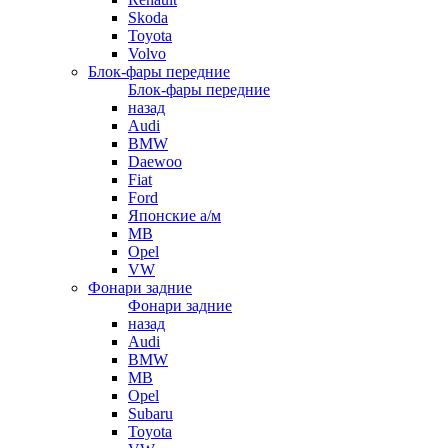
Skoda
Toyota
Volvo
Блок-фары передние
Блок-фары передние
назад
Audi
BMW
Daewoo
Fiat
Ford
Японские а/м
MB
Opel
VW
Фонари задние
Фонари задние
назад
Audi
BMW
MB
Opel
Subaru
Toyota