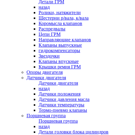
Детали ГРМ
назад
Ролики, натяжители
Шестерни р/вала, к/вала
Коромысла клапанов
Распредвалы
Цепи ГРМ
Направляющие клапанов
Клапаны выпускные
гидрокомпенсаторы
Звездочки
Клапаны впускные
Крышки ремня ГРМ
Опоры двигателя
Датчики двигателя
Датчики двигателя
назад
Датчики положения
Датчики давления масла
Датчики температуры
Термо-пневмо клапаны
Поршневая группа
Поршневая группа
назад
Детали головки блока цилиндров