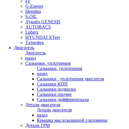
FF
G-Energy
Idemitsu
S-OIL
Лукойл GENESIS
AUTOBACS
Lubrex
HYUNDAI XTeer
Татнефть
Двигатель
Двигатель
назад
Сальники, уплотнения
Сальники, уплотнения
назад
Сальники , уплотнения двигателя
Сальники КПП
Сальники подвески
Сальники прочие
Сальники дифференциала
Детали двигателя
Детали двигателя
назад
Крышка маслозаливной горловины
Детали ГРМ