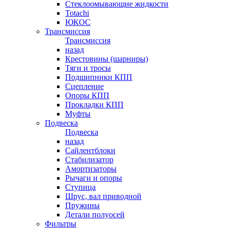
Стеклоомывающие жидкости
Totachi
ЮКОС
Трансмиссия
Трансмиссия
назад
Крестовины (шарниры)
Тяги и тросы
Подшипники КПП
Сцепление
Опоры КПП
Прокладки КПП
Муфты
Подвеска
Подвеска
назад
Сайлентблоки
Стабилизатор
Амортизаторы
Рычаги и опоры
Ступица
Шрус, вал приводной
Пружины
Детали полуосей
Фильтры