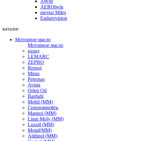
AWM
AEROtwin
щетки Miles
Endurovision
каталог
Моторное масло
Моторное масло
назад
LEMARC
ZEPRO
Repsol
Mirax
Petronas
Avista
Orlen Oil
Bardahl
Mobil (ММ)
Газпромнефть
Mannol (ММ)
Liqui Moly (ММ)
Luxoil (ММ)
Motul(ММ)
Addinol (ММ)