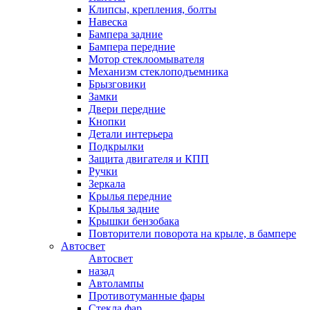
Клипсы, крепления, болты
Навеска
Бампера задние
Бампера передние
Мотор стеклоомывателя
Механизм стеклоподъемника
Брызговики
Замки
Двери передние
Кнопки
Детали интерьера
Подкрылки
Защита двигателя и КПП
Ручки
Зеркала
Крылья передние
Крылья задние
Крышки бензобака
Повторители поворота на крыле, в бампере
Автосвет
Автосвет
назад
Автолампы
Противотуманные фары
Стекла фар