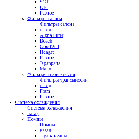
SCT
UFI
Разное
Фильтры салона
Фильтры салона
назад
Alpha Filter
Bosch
GoodWill
Hengst
Разное
Japanparts
Mann
Фильтры трансмиссии
Фильтры трансмиссии
назад
Fram
Разное
Система охлаждения
Система охлаждения
назад
Помпы
Помпы
назад
Japan-помпы