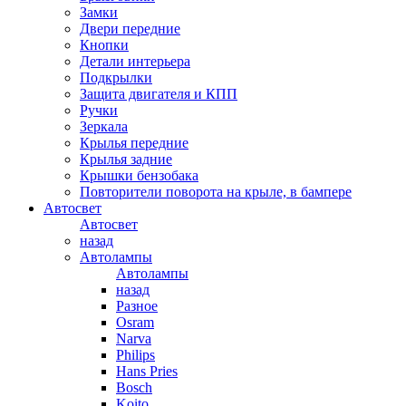
Замки
Двери передние
Кнопки
Детали интерьера
Подкрылки
Защита двигателя и КПП
Ручки
Зеркала
Крылья передние
Крылья задние
Крышки бензобака
Повторители поворота на крыле, в бампере
Автосвет
Автосвет
назад
Автолампы
Автолампы
назад
Разное
Osram
Narva
Philips
Hans Pries
Bosch
Koito