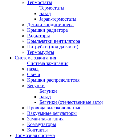
Термостаты
Термостаты
назад
Japan-термостаты
Детали кондиционера
Крышки радиатора
Радиаторы
Крыльчатки вентилятора
Патрубки (под датчики)
Термомуфты
Система зажигания
Система зажигания
назад
Свечи
Крышки распределителя
Бегунки
Бегунки
назад
Бегунки (отечественные авто)
Провода высоковольтные
Вакуумные регуляторы
Замки зажигания
Коммутаторы
Контакты
Тормозная система