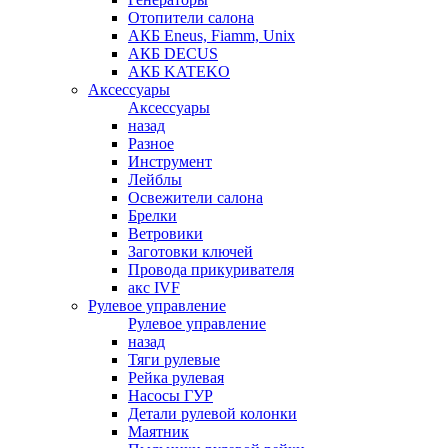
Отопители салона
АКБ Eneus, Fiamm, Unix
АКБ DECUS
АКБ KATEKO
Аксессуары
Аксессуары
назад
Разное
Инструмент
Лейблы
Освежители салона
Брелки
Ветровики
Заготовки ключей
Провода прикуривателя
акс IVF
Рулевое управление
Рулевое управление
назад
Тяги рулевые
Рейка рулевая
Насосы ГУР
Детали рулевой колонки
Маятник