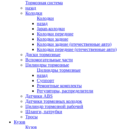
Тормозная система
назад
Колодки
Колодки
назад
Japan-колодки
Колодки передние
Колодки задние
Колодки задние (отечественные авто)
Колодки передние (отечественные авто)
Диски тормозные
Вспомогательные части
Цилиндры тормозные
Цилиндры тормозные
назад
Суппорт
Ремонтные комплекты
Регуляторы, распределители
Датчики ABS
Датчики тормозных колодок
Цилиндр тормозной рабочий
Шланги, патрубки
Тросы
Кузов
Кузов