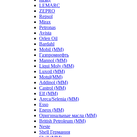
LEMARC
ZEPRO
Repsol
Mirax
Petronas
Avista
Orlen Oil
Bardahl
Mobil (ММ)
Газпромнефть
Mannol (ММ)
Liqui Moly (ММ)
Luxoil (ММ)
Motul(ММ)
Addinol (ММ)
Castrol (ММ)
Elf (ММ)
Areca/Selenia (ММ)
Esso
Eneos (ММ)
Оригинальные масла (ММ)
British Petroleum (ММ)
Neste
Shell Германия