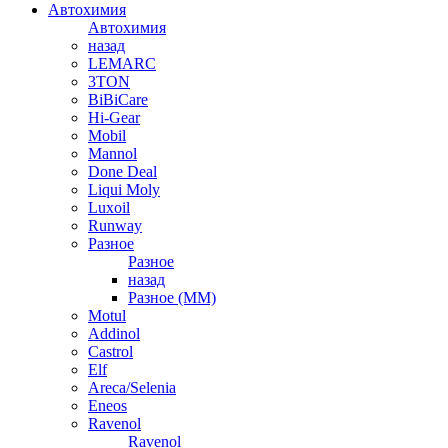
Автохимия
Автохимия
назад
LEMARC
3TON
BiBiCare
Hi-Gear
Mobil
Mannol
Done Deal
Liqui Moly
Luxoil
Runway
Разное
Разное
назад
Разное (ММ)
Motul
Addinol
Castrol
Elf
Areca/Selenia
Eneos
Ravenol
Ravenol