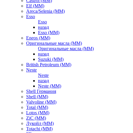
Castrol (ММ)
Elf (ММ)
Areca/Selenia (ММ)
Esso
Esso
назад
Esso (ММ)
Eneos (ММ)
Оригинальные масла (ММ)
Оригинальные масла (ММ)
назад
Suzuki (ММ)
British Petroleum (ММ)
Neste
Neste
назад
Neste (ММ)
Shell Германия
Shell (ММ)
Valvoline (ММ)
Total (ММ)
Lotos (ММ)
ZiC (ММ)
Лукойл (ММ)
Totachi (MM)