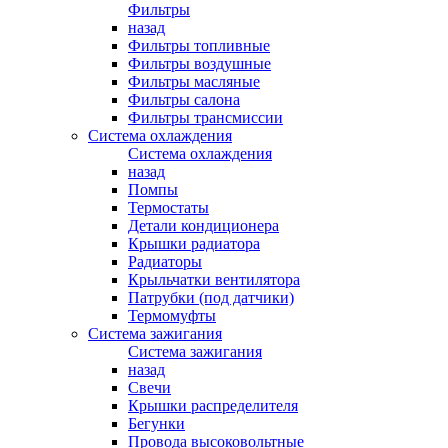
Фильтры
назад
Фильтры топливные
Фильтры воздушные
Фильтры масляные
Фильтры салона
Фильтры трансмиссии
Система охлаждения
Система охлаждения
назад
Помпы
Термостаты
Детали кондиционера
Крышки радиатора
Радиаторы
Крыльчатки вентилятора
Патрубки (под датчики)
Термомуфты
Система зажигания
Система зажигания
назад
Свечи
Крышки распределителя
Бегунки
Провода высоковольтные