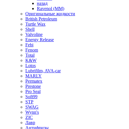
назад
Ravenol (ММ)
Оригинальные жидкости
British Petroleum
Turtle Wax
Shell
Valvoline
Energy Release
Febi
Fenom
Total
K&W
Lotos
Lubrifilm, AVA-car
MARLY
Permatex
Prestone
Pro Seal
Soft99
STP
SWAG
Wynn's
ZIC
Лавр
Антифризы