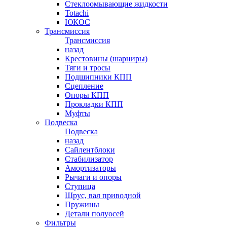
Стеклоомывающие жидкости
Totachi
ЮКОС
Трансмиссия
Трансмиссия
назад
Крестовины (шарниры)
Тяги и тросы
Подшипники КПП
Сцепление
Опоры КПП
Прокладки КПП
Муфты
Подвеска
Подвеска
назад
Сайлентблоки
Стабилизатор
Амортизаторы
Рычаги и опоры
Ступица
Шрус, вал приводной
Пружины
Детали полуосей
Фильтры