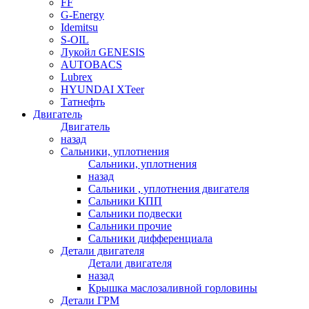
FF
G-Energy
Idemitsu
S-OIL
Лукойл GENESIS
AUTOBACS
Lubrex
HYUNDAI XTeer
Татнефть
Двигатель
Двигатель
назад
Сальники, уплотнения
Сальники, уплотнения
назад
Сальники , уплотнения двигателя
Сальники КПП
Сальники подвески
Сальники прочие
Сальники дифференциала
Детали двигателя
Детали двигателя
назад
Крышка маслозаливной горловины
Детали ГРМ