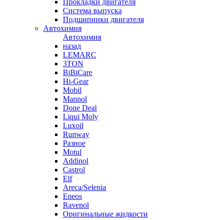
Прокладки двигателя
Система выпуска
Подшипники двигателя
Автохимия
Автохимия
назад
LEMARC
3TON
BiBiCare
Hi-Gear
Mobil
Mannol
Done Deal
Liqui Moly
Luxoil
Runway
Разное
Motul
Addinol
Castrol
Elf
Areca/Selenia
Eneos
Ravenol
Оригинальные жидкости