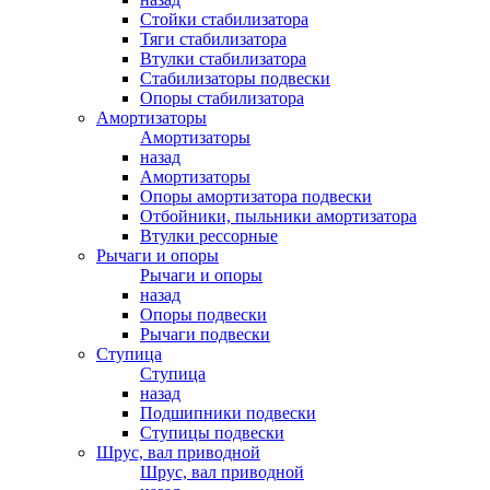
Стойки стабилизатора
Тяги стабилизатора
Втулки стабилизатора
Стабилизаторы подвески
Опоры стабилизатора
Амортизаторы
Амортизаторы
назад
Амортизаторы
Опоры амортизатора подвески
Отбойники, пыльники амортизатора
Втулки рессорные
Рычаги и опоры
Рычаги и опоры
назад
Опоры подвески
Рычаги подвески
Ступица
Ступица
назад
Подшипники подвески
Ступицы подвески
Шрус, вал приводной
Шрус, вал приводной