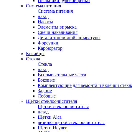
Пыльники рулевой рейки
Система питания
Система питания
назад
Насосы
Элементы впрыска
Свечи накаливания
Детали топливной аппаратуры
Форсунки
Карбюратор
Китайцы
Стекла
Стекла
назад
Вспомогательные части
Боковые
Комплектующие для ремонта и вклейки стекл
Задние
Лобовые
Щетки стеклоочистителя
Щетки стеклоочистителя
назад
Щетки Alca
резинка щетки стеклоочистителя
Щетки Heyner