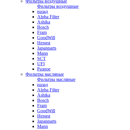
Фильтры воздушные
Фильтры воздушные
назад
Alpha Filter
Ashika
Bosch
Fram
GoodWill
Hengst
Japanparts
Mann
SCT
UFI
Разное
Фильтры масляные
Фильтры масляные
назад
Alpha Filter
Ashika
Bosch
Fram
GoodWill
Hengst
Japanparts
Mann