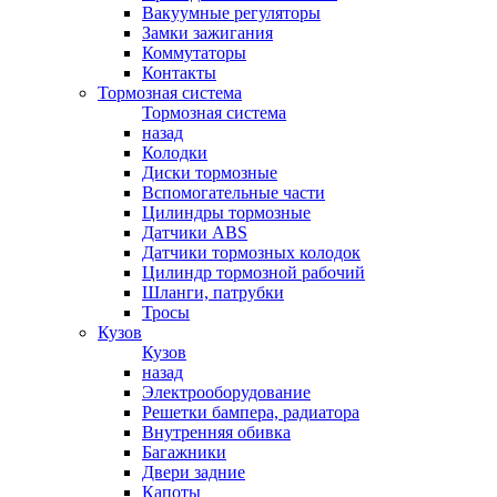
Вакуумные регуляторы
Замки зажигания
Коммутаторы
Контакты
Тормозная система
Тормозная система
назад
Колодки
Диски тормозные
Вспомогательные части
Цилиндры тормозные
Датчики ABS
Датчики тормозных колодок
Цилиндр тормозной рабочий
Шланги, патрубки
Тросы
Кузов
Кузов
назад
Электрооборудование
Решетки бампера, радиатора
Внутренняя обивка
Багажники
Двери задние
Капоты