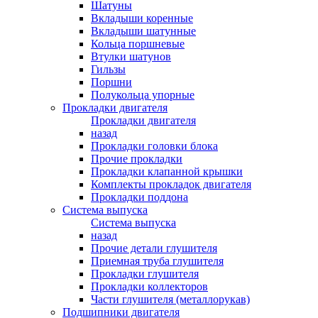
Шатуны
Вкладыши коренные
Вкладыши шатунные
Кольца поршневые
Втулки шатунов
Гильзы
Поршни
Полукольца упорные
Прокладки двигателя
Прокладки двигателя
назад
Прокладки головки блока
Прочие прокладки
Прокладки клапанной крышки
Комплекты прокладок двигателя
Прокладки поддона
Система выпуска
Система выпуска
назад
Прочие детали глушителя
Приемная труба глушителя
Прокладки глушителя
Прокладки коллекторов
Части глушителя (металлорукав)
Подшипники двигателя