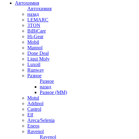
Автохимия
Автохимия
назад
LEMARC
3TON
BiBiCare
Hi-Gear
Mobil
Mannol
Done Deal
Liqui Moly
Luxoil
Runway
Разное
Разное
назад
Разное (ММ)
Motul
Addinol
Castrol
Elf
Areca/Selenia
Eneos
Ravenol
Ravenol