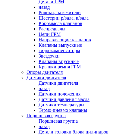
Детали ГРМ
назад
Ролики, натяжители
Шестерни р/вала, к/вала
Коромысла клапанов
Распредвалы
Цепи ГРМ
Направляющие клапанов
Клапаны выпускные
гидрокомпенсаторы
Звездочки
Клапаны впускные
Крышки ремня ГРМ
Опоры двигателя
Датчики двигателя
Датчики двигателя
назад
Датчики положения
Датчики давления масла
Датчики температуры
Термо-пневмо клапаны
Поршневая группа
Поршневая группа
назад
Детали головки блока цилиндров