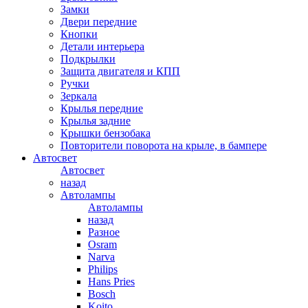
Замки
Двери передние
Кнопки
Детали интерьера
Подкрылки
Защита двигателя и КПП
Ручки
Зеркала
Крылья передние
Крылья задние
Крышки бензобака
Повторители поворота на крыле, в бампере
Автосвет
Автосвет
назад
Автолампы
Автолампы
назад
Разное
Osram
Narva
Philips
Hans Pries
Bosch
Koito