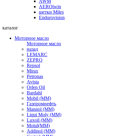
AWM
AEROtwin
щетки Miles
Endurovision
каталог
Моторное масло
Моторное масло
назад
LEMARC
ZEPRO
Repsol
Mirax
Petronas
Avista
Orlen Oil
Bardahl
Mobil (ММ)
Газпромнефть
Mannol (ММ)
Liqui Moly (ММ)
Luxoil (ММ)
Motul(ММ)
Addinol (ММ)