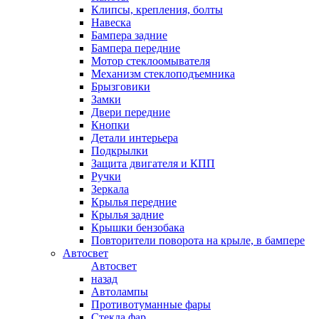
Клипсы, крепления, болты
Навеска
Бампера задние
Бампера передние
Мотор стеклоомывателя
Механизм стеклоподъемника
Брызговики
Замки
Двери передние
Кнопки
Детали интерьера
Подкрылки
Защита двигателя и КПП
Ручки
Зеркала
Крылья передние
Крылья задние
Крышки бензобака
Повторители поворота на крыле, в бампере
Автосвет
Автосвет
назад
Автолампы
Противотуманные фары
Стекла фар