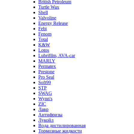
British Petroleum
Turtle Wax
Shell
Valvoline
Energy Release
Febi
Fenom
Total
K&W
Lotos
Lubrifilm, AVA-car
MARLY
Permatex
Prestone
Pro Seal
Soft99
STP
SWAG
Wynn's
ZIC
Лавр
Антифризы
Лукойл
Вода дистилированная
Тормозные жидкости