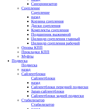
Синхронизатор
Сцепление
Сцепление
назад
Корзина сцепления
Диски сцепления
Комплекты сцепления
Подшипник выжимной
Цилиндр сцепления главный
Цилиндр сцепления рабочий
Опоры КПП
Прокладки КПП
Муфты
Подвеска
Подвеска
назад
Сайлентблоки
Сайлентблоки
назад
Сайлентблоки передней подвески
Japan-сайлентблоки
Сайлентблоки задней подвески
Стабилизатор
Стабилизатор
назад