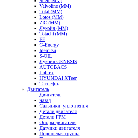
Shell (ММ)
Valvoline (ММ)
Total (ММ)
Lotos (ММ)
ZiC (ММ)
Лукойл (ММ)
Totachi (MM)
FF
G-Energy
Idemitsu
S-OIL
Лукойл GENESIS
AUTOBACS
Lubrex
HYUNDAI XTeer
Татнефть
Двигатель
Двигатель
назад
Сальники, уплотнения
Детали двигателя
Детали ГРМ
Опоры двигателя
Датчики двигателя
Поршневая группа