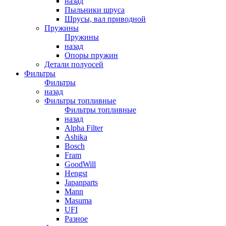
назад
Пыльники шруса
Шрусы, вал приводной
Пружины
Пружины
назад
Опоры пружин
Детали полуосей
Фильтры
Фильтры
назад
Фильтры топливные
Фильтры топливные
назад
Alpha Filter
Ashika
Bosch
Fram
GoodWill
Hengst
Japanparts
Mann
Masuma
UFI
Разное