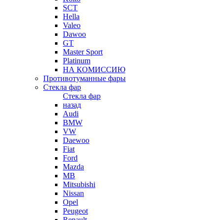
SCT
Hella
Valeo
Dawoo
GT
Master Sport
Platinum
НА КОМИССИЮ
Противотуманные фары
Стекла фар
Стекла фар
назад
Audi
BMW
VW
Daewoo
Fiat
Ford
Mazda
MB
Mitsubishi
Nissan
Opel
Peugeot
Renault