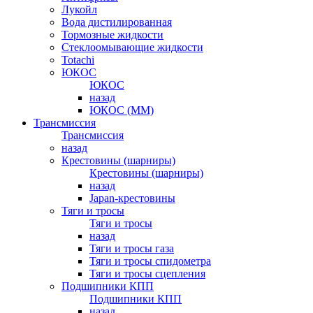
Лукойл
Вода дистилированная
Тормозные жидкости
Стеклоомывающие жидкости
Totachi
ЮКОС
ЮКОС
назад
ЮКОС (ММ)
Трансмиссия
Трансмиссия
назад
Крестовины (шарниры)
Крестовины (шарниры)
назад
Japan-крестовины
Тяги и тросы
Тяги и тросы
назад
Тяги и тросы газа
Тяги и тросы спидометра
Тяги и тросы сцепления
Подшипники КПП
Подшипники КПП
назад