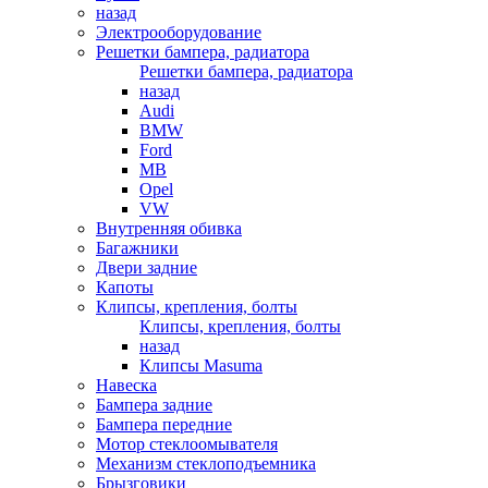
назад
Электрооборудование
Решетки бампера, радиатора
Решетки бампера, радиатора
назад
Audi
BMW
Ford
MB
Opel
VW
Внутренняя обивка
Багажники
Двери задние
Капоты
Клипсы, крепления, болты
Клипсы, крепления, болты
назад
Клипсы Masuma
Навеска
Бампера задние
Бампера передние
Мотор стеклоомывателя
Механизм стеклоподъемника
Брызговики