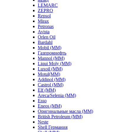
LEMARC
ZEPRO
Repsol
Mirax
Petronas
Avista
Orlen Oil
Bardahl
Mobil (ММ)
Газпромнефть
Mannol (ММ)
Liqui Moly (ММ)
Luxoil (ММ)
Motul(ММ)
Addinol (ММ)
Castrol (ММ)
Elf (ММ)
Areca/Selenia (ММ)
Esso
Eneos (ММ)
Оригинальные масла (ММ)
British Petroleum (ММ)
Neste
Shell Германия