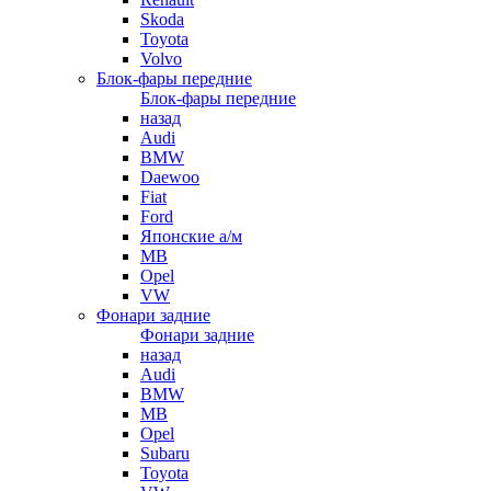
Skoda
Toyota
Volvo
Блок-фары передние
Блок-фары передние
назад
Audi
BMW
Daewoo
Fiat
Ford
Японские а/м
MB
Opel
VW
Фонари задние
Фонари задние
назад
Audi
BMW
MB
Opel
Subaru
Toyota