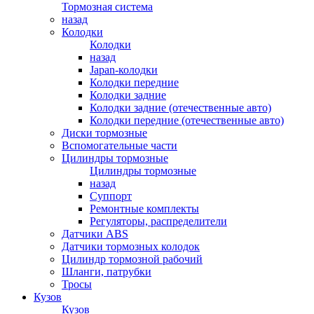
Тормозная система
назад
Колодки
Колодки
назад
Japan-колодки
Колодки передние
Колодки задние
Колодки задние (отечественные авто)
Колодки передние (отечественные авто)
Диски тормозные
Вспомогательные части
Цилиндры тормозные
Цилиндры тормозные
назад
Суппорт
Ремонтные комплекты
Регуляторы, распределители
Датчики ABS
Датчики тормозных колодок
Цилиндр тормозной рабочий
Шланги, патрубки
Тросы
Кузов
Кузов