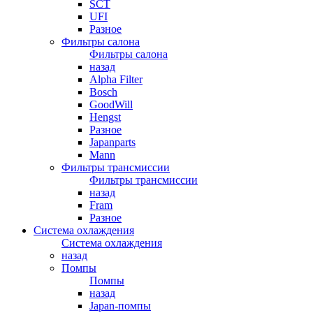
SCT
UFI
Разное
Фильтры салона
Фильтры салона
назад
Alpha Filter
Bosch
GoodWill
Hengst
Разное
Japanparts
Mann
Фильтры трансмиссии
Фильтры трансмиссии
назад
Fram
Разное
Система охлаждения
Система охлаждения
назад
Помпы
Помпы
назад
Japan-помпы