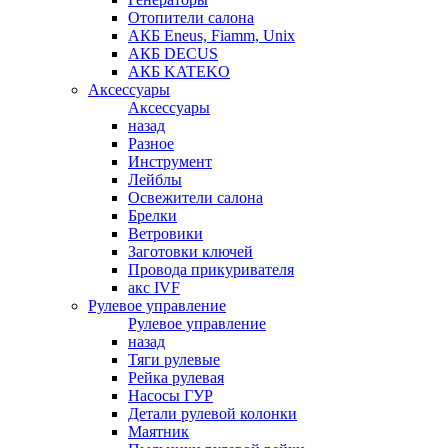
Отопители салона
АКБ Eneus, Fiamm, Unix
АКБ DECUS
АКБ KATEKO
Аксессуары
Аксессуары
назад
Разное
Инструмент
Лейблы
Освежители салона
Брелки
Ветровики
Заготовки ключей
Провода прикуривателя
акс IVF
Рулевое управление
Рулевое управление
назад
Тяги рулевые
Рейка рулевая
Насосы ГУР
Детали рулевой колонки
Маятник