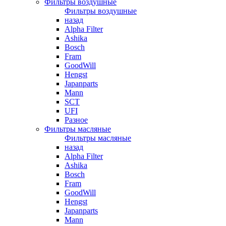
Фильтры воздушные
Фильтры воздушные
назад
Alpha Filter
Ashika
Bosch
Fram
GoodWill
Hengst
Japanparts
Mann
SCT
UFI
Разное
Фильтры масляные
Фильтры масляные
назад
Alpha Filter
Ashika
Bosch
Fram
GoodWill
Hengst
Japanparts
Mann