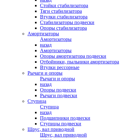
Стойки стабилизатора
Тяги стабилизатора
Втулки стабилизатора
Стабилизаторы подвески
Опоры стабилизатора
Амортизаторы
Амортизаторы
назад
Амортизаторы
Опоры амортизатора подвески
Отбойники, пыльники амортизатора
Втулки рессорные
Рычаги и опоры
Рычаги и опоры
назад
Опоры подвески
Рычаги подвески
Ступица
Ступица
назад
Подшипники подвески
Ступицы подвески
Шрус, вал приводной
Шрус, вал приводной