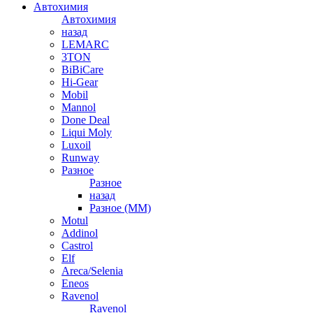
Автохимия
Автохимия
назад
LEMARC
3TON
BiBiCare
Hi-Gear
Mobil
Mannol
Done Deal
Liqui Moly
Luxoil
Runway
Разное
Разное
назад
Разное (ММ)
Motul
Addinol
Castrol
Elf
Areca/Selenia
Eneos
Ravenol
Ravenol