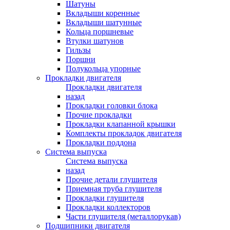
Шатуны
Вкладыши коренные
Вкладыши шатунные
Кольца поршневые
Втулки шатунов
Гильзы
Поршни
Полукольца упорные
Прокладки двигателя
Прокладки двигателя
назад
Прокладки головки блока
Прочие прокладки
Прокладки клапанной крышки
Комплекты прокладок двигателя
Прокладки поддона
Система выпуска
Система выпуска
назад
Прочие детали глушителя
Приемная труба глушителя
Прокладки глушителя
Прокладки коллекторов
Части глушителя (металлорукав)
Подшипники двигателя