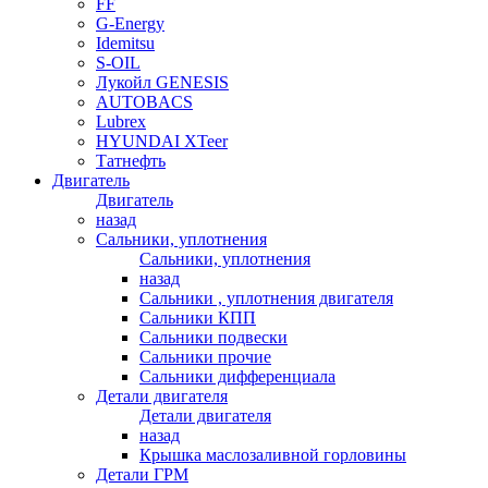
FF
G-Energy
Idemitsu
S-OIL
Лукойл GENESIS
AUTOBACS
Lubrex
HYUNDAI XTeer
Татнефть
Двигатель
Двигатель
назад
Сальники, уплотнения
Сальники, уплотнения
назад
Сальники , уплотнения двигателя
Сальники КПП
Сальники подвески
Сальники прочие
Сальники дифференциала
Детали двигателя
Детали двигателя
назад
Крышка маслозаливной горловины
Детали ГРМ