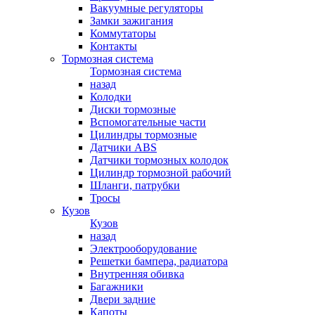
Вакуумные регуляторы
Замки зажигания
Коммутаторы
Контакты
Тормозная система
Тормозная система
назад
Колодки
Диски тормозные
Вспомогательные части
Цилиндры тормозные
Датчики ABS
Датчики тормозных колодок
Цилиндр тормозной рабочий
Шланги, патрубки
Тросы
Кузов
Кузов
назад
Электрооборудование
Решетки бампера, радиатора
Внутренняя обивка
Багажники
Двери задние
Капоты