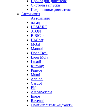
Прокладки двигателя
Система выпуска
Подшипники двигателя
Автохимия
Автохимия
назад
LEMARC
3TON
BiBiCare
Hi-Gear
Mobil
Mannol
Done Deal
Liqui Moly
Luxoil
Runway
Разное
Motul
Addinol
Castrol
Elf
Areca/Selenia
Eneos
Ravenol
Оригинальные жидкости