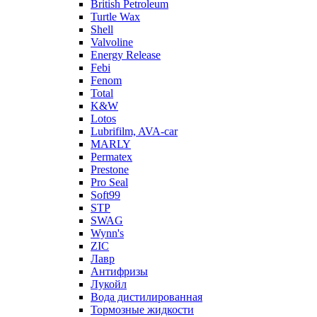
British Petroleum
Turtle Wax
Shell
Valvoline
Energy Release
Febi
Fenom
Total
K&W
Lotos
Lubrifilm, AVA-car
MARLY
Permatex
Prestone
Pro Seal
Soft99
STP
SWAG
Wynn's
ZIC
Лавр
Антифризы
Лукойл
Вода дистилированная
Тормозные жидкости