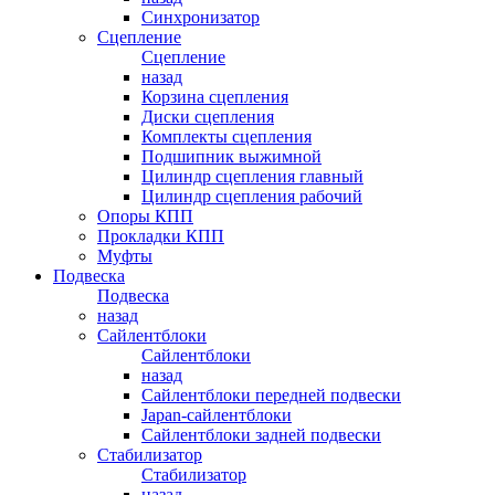
Синхронизатор
Сцепление
Сцепление
назад
Корзина сцепления
Диски сцепления
Комплекты сцепления
Подшипник выжимной
Цилиндр сцепления главный
Цилиндр сцепления рабочий
Опоры КПП
Прокладки КПП
Муфты
Подвеска
Подвеска
назад
Сайлентблоки
Сайлентблоки
назад
Сайлентблоки передней подвески
Japan-сайлентблоки
Сайлентблоки задней подвески
Стабилизатор
Стабилизатор
назад