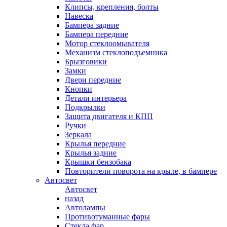
Клипсы, крепления, болты
Навеска
Бампера задние
Бампера передние
Мотор стеклоомывателя
Механизм стеклоподъемника
Брызговики
Замки
Двери передние
Кнопки
Детали интерьера
Подкрылки
Защита двигателя и КПП
Ручки
Зеркала
Крылья передние
Крылья задние
Крышки бензобака
Повторители поворота на крыле, в бампере
Автосвет
Автосвет
назад
Автолампы
Противотуманные фары
Стекла фар