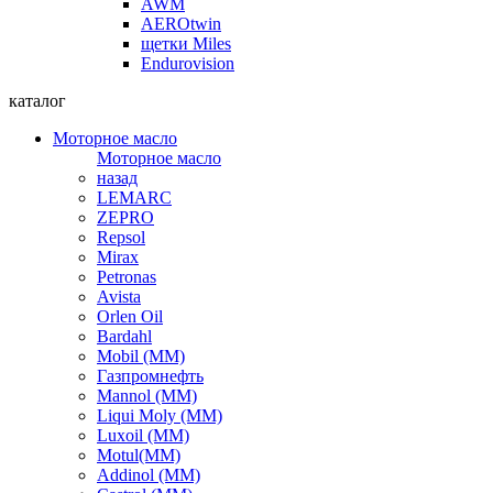
AWM
AEROtwin
щетки Miles
Endurovision
каталог
Моторное масло
Моторное масло
назад
LEMARC
ZEPRO
Repsol
Mirax
Petronas
Avista
Orlen Oil
Bardahl
Mobil (ММ)
Газпромнефть
Mannol (ММ)
Liqui Moly (ММ)
Luxoil (ММ)
Motul(ММ)
Addinol (ММ)