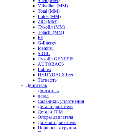
Shell (ММ)
Valvoline (ММ)
Total (ММ)
Lotos (ММ)
ZiC (ММ)
Лукойл (ММ)
Totachi (MM)
FF
G-Energy
Idemitsu
S-OIL
Лукойл GENESIS
AUTOBACS
Lubrex
HYUNDAI XTeer
Татнефть
Двигатель
Двигатель
назад
Сальники, уплотнения
Детали двигателя
Детали ГРМ
Опоры двигателя
Датчики двигателя
Поршневая группа