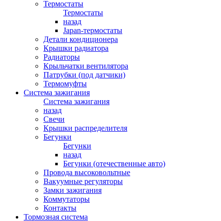
Термостаты
Термостаты
назад
Japan-термостаты
Детали кондиционера
Крышки радиатора
Радиаторы
Крыльчатки вентилятора
Патрубки (под датчики)
Термомуфты
Система зажигания
Система зажигания
назад
Свечи
Крышки распределителя
Бегунки
Бегунки
назад
Бегунки (отечественные авто)
Провода высоковольтные
Вакуумные регуляторы
Замки зажигания
Коммутаторы
Контакты
Тормозная система