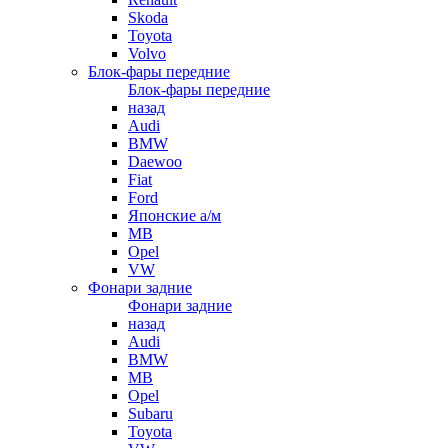
Skoda
Toyota
Volvo
Блок-фары передние
Блок-фары передние
назад
Audi
BMW
Daewoo
Fiat
Ford
Японские а/м
MB
Opel
VW
Фонари задние
Фонари задние
назад
Audi
BMW
MB
Opel
Subaru
Toyota