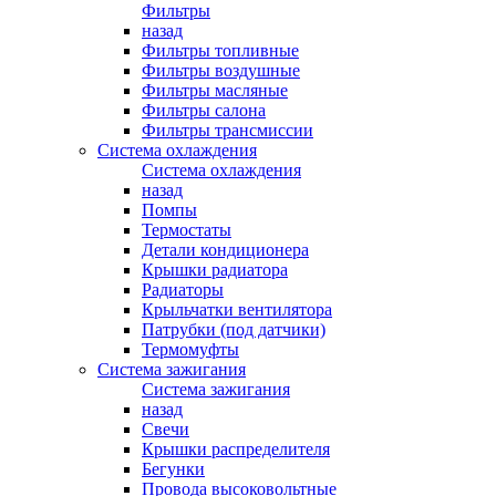
Фильтры
назад
Фильтры топливные
Фильтры воздушные
Фильтры масляные
Фильтры салона
Фильтры трансмиссии
Система охлаждения
Система охлаждения
назад
Помпы
Термостаты
Детали кондиционера
Крышки радиатора
Радиаторы
Крыльчатки вентилятора
Патрубки (под датчики)
Термомуфты
Система зажигания
Система зажигания
назад
Свечи
Крышки распределителя
Бегунки
Провода высоковольтные