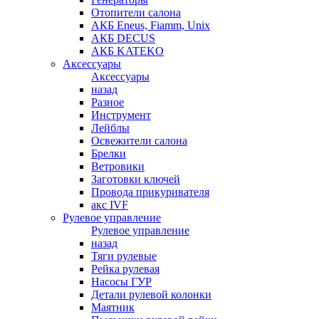
Отопители салона
АКБ Eneus, Fiamm, Unix
АКБ DECUS
АКБ KATEKO
Аксессуары
Аксессуары
назад
Разное
Инструмент
Лейблы
Освежители салона
Брелки
Ветровики
Заготовки ключей
Провода прикуривателя
акс IVF
Рулевое управление
Рулевое управление
назад
Тяги рулевые
Рейка рулевая
Насосы ГУР
Детали рулевой колонки
Маятник