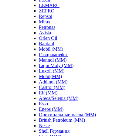
LEMARC
ZEPRO
Repsol
Mirax
Petronas
Avista
Orlen Oil
Bardahl
Mobil (ММ)
Газпромнефть
Mannol (ММ)
Liqui Moly (ММ)
Luxoil (ММ)
Motul(ММ)
Addinol (ММ)
Castrol (ММ)
Elf (ММ)
Areca/Selenia (ММ)
Esso
Eneos (ММ)
Оригинальные масла (ММ)
British Petroleum (ММ)
Neste
Shell Германия