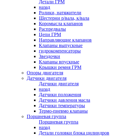
Детали ГРМ
назад
Ролики, натяжители
Шестерни р/вала, к/вала
Коромысла клапанов
Распредвалы
Цепи ГРМ
Направляющие клапанов
Клапаны выпускные
гидрокомпенсаторы
Звездочки
Клапаны впускные
Крышки ремня ГРМ
Опоры двигателя
Датчики двигателя
Датчики двигателя
назад
Датчики положения
Датчики давления масла
Датчики температуры
Термо-пневмо клапаны
Поршневая группа
Поршневая группа
назад
Детали головки блока цилиндров