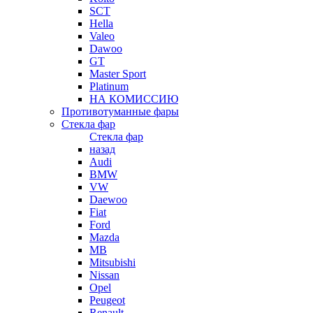
SCT
Hella
Valeo
Dawoo
GT
Master Sport
Platinum
НА КОМИССИЮ
Противотуманные фары
Стекла фар
Стекла фар
назад
Audi
BMW
VW
Daewoo
Fiat
Ford
Mazda
MB
Mitsubishi
Nissan
Opel
Peugeot
Renault