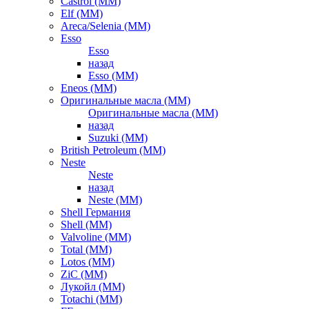
Castrol (ММ)
Elf (ММ)
Areca/Selenia (ММ)
Esso
Esso
назад
Esso (ММ)
Eneos (ММ)
Оригинальные масла (ММ)
Оригинальные масла (ММ)
назад
Suzuki (ММ)
British Petroleum (ММ)
Neste
Neste
назад
Neste (ММ)
Shell Германия
Shell (ММ)
Valvoline (ММ)
Total (ММ)
Lotos (ММ)
ZiC (ММ)
Лукойл (ММ)
Totachi (MM)