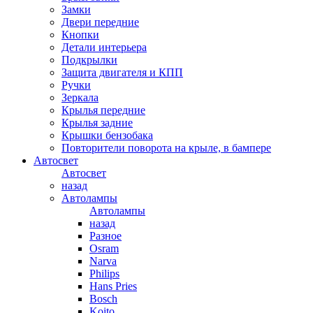
Замки
Двери передние
Кнопки
Детали интерьера
Подкрылки
Защита двигателя и КПП
Ручки
Зеркала
Крылья передние
Крылья задние
Крышки бензобака
Повторители поворота на крыле, в бампере
Автосвет
Автосвет
назад
Автолампы
Автолампы
назад
Разное
Osram
Narva
Philips
Hans Pries
Bosch
Koito