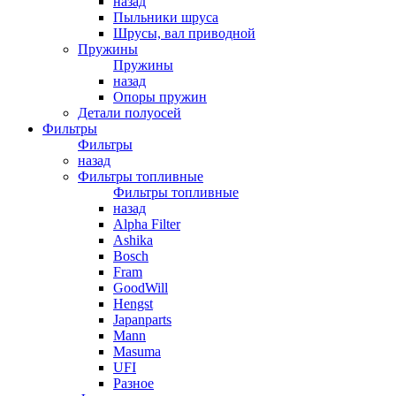
назад
Пыльники шруса
Шрусы, вал приводной
Пружины
Пружины
назад
Опоры пружин
Детали полуосей
Фильтры
Фильтры
назад
Фильтры топливные
Фильтры топливные
назад
Alpha Filter
Ashika
Bosch
Fram
GoodWill
Hengst
Japanparts
Mann
Masuma
UFI
Разное