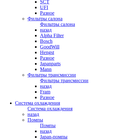
SCT
UFI
Разное
Фильтры салона
Фильтры салона
назад
Alpha Filter
Bosch
GoodWill
Hengst
Разное
Japanparts
Mann
Фильтры трансмиссии
Фильтры трансмиссии
назад
Fram
Разное
Система охлаждения
Система охлаждения
назад
Помпы
Помпы
назад
Japan-помпы