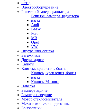
назад
Электрооборудование
Решетки бампера, радиатора
Решетки бампера, радиатора
назад
Audi
BMW
Ford
MB
Opel
VW
Внутренняя обивка
Багажники
Двери задние
Капоты
Клипсы, крепления, болты
Клипсы, крепления, болты
назад
Клипсы Masuma
Навеска
Бампера задние
Бампера передние
Мотор стеклоомывателя
Механизм стеклоподъемника
Брызговики