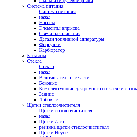
Пыльники рулевой рейки
Система питания
Система питания
назад
Насосы
Элементы впрыска
Свечи накаливания
Детали топливной аппаратуры
Форсунки
Карбюратор
Китайцы
Стекла
Стекла
назад
Вспомогательные части
Боковые
Комплектующие для ремонта и вклейки стекл
Задние
Лобовые
Щетки стеклоочистителя
Щетки стеклоочистителя
назад
Щетки Alca
резинка щетки стеклоочистителя
Щетки Heyner