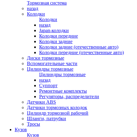
Тормозная система
назад
Колодки
Колодки
назад
Japan-колодки
Колодки передние
Колодки задние
Колодки задние (отечественные авто)
Колодки передние (отечественные авто)
Диски тормозные
Вспомогательные части
Цилиндры тормозные
Цилиндры тормозные
назад
Суппорт
Ремонтные комплекты
Регуляторы, распределители
Датчики ABS
Датчики тормозных колодок
Цилиндр тормозной рабочий
Шланги, патрубки
Тросы
Кузов
Кузов