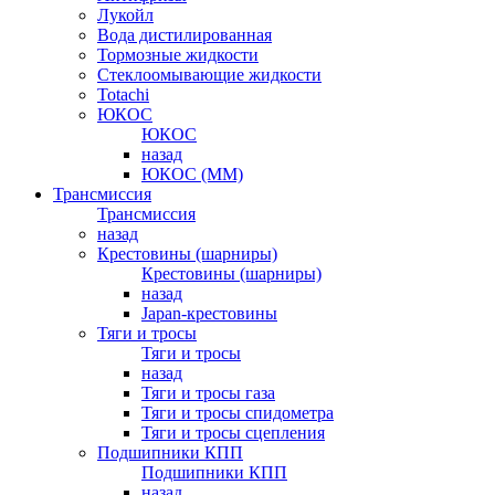
Лукойл
Вода дистилированная
Тормозные жидкости
Стеклоомывающие жидкости
Totachi
ЮКОС
ЮКОС
назад
ЮКОС (ММ)
Трансмиссия
Трансмиссия
назад
Крестовины (шарниры)
Крестовины (шарниры)
назад
Japan-крестовины
Тяги и тросы
Тяги и тросы
назад
Тяги и тросы газа
Тяги и тросы спидометра
Тяги и тросы сцепления
Подшипники КПП
Подшипники КПП
назад