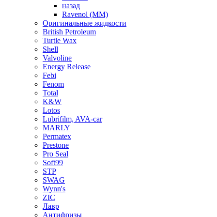
назад
Ravenol (ММ)
Оригинальные жидкости
British Petroleum
Turtle Wax
Shell
Valvoline
Energy Release
Febi
Fenom
Total
K&W
Lotos
Lubrifilm, AVA-car
MARLY
Permatex
Prestone
Pro Seal
Soft99
STP
SWAG
Wynn's
ZIC
Лавр
Антифризы