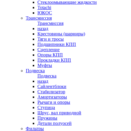
Стеклоомывающие жидкости
Totachi
ЮКОС
Трансмиссия
Трансмиссия
назад
Крестовины (шарниры)
Тяги и тросы
Подшипники КПП
Сцепление
Опоры КПП
Прокладки КПП
Муфты
Подвеска
Подвеска
назад
Сайлентблоки
Стабилизатор
Амортизаторы
Рычаги и опоры
Ступица
Шрус, вал приводной
Пружины
Детали полуосей
Фильтры