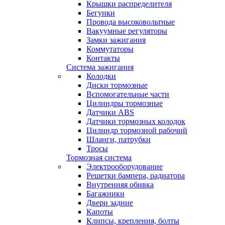
Крышки распределителя
Бегунки
Провода высоковольтные
Вакуумные регуляторы
Замки зажигания
Коммутаторы
Контакты
Система зажигания
Колодки
Диски тормозные
Вспомогательные части
Цилиндры тормозные
Датчики ABS
Датчики тормозных колодок
Цилиндр тормозной рабочий
Шланги, патрубки
Тросы
Тормозная система
Электрооборудование
Решетки бампера, радиатора
Внутренняя обивка
Багажники
Двери задние
Капоты
Клипсы, крепления, болты