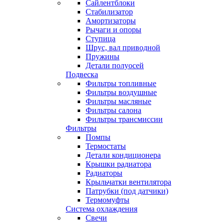
Сайлентблоки
Стабилизатор
Амортизаторы
Рычаги и опоры
Ступица
Шрус, вал приводной
Пружины
Детали полуосей
Подвеска
Фильтры топливные
Фильтры воздушные
Фильтры масляные
Фильтры салона
Фильтры трансмиссии
Фильтры
Помпы
Термостаты
Детали кондиционера
Крышки радиатора
Радиаторы
Крыльчатки вентилятора
Патрубки (под датчики)
Термомуфты
Система охлаждения
Свечи