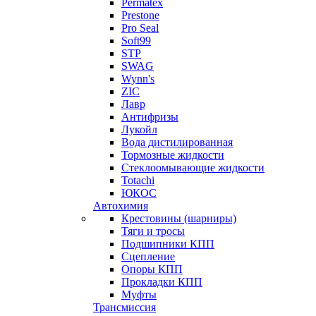
Permatex
Prestone
Pro Seal
Soft99
STP
SWAG
Wynn's
ZIC
Лавр
Антифризы
Лукойл
Вода дистилированная
Тормозные жидкости
Стеклоомывающие жидкости
Totachi
ЮКОС
Автохимия
Крестовины (шарниры)
Тяги и тросы
Подшипники КПП
Сцепление
Опоры КПП
Прокладки КПП
Муфты
Трансмиссия