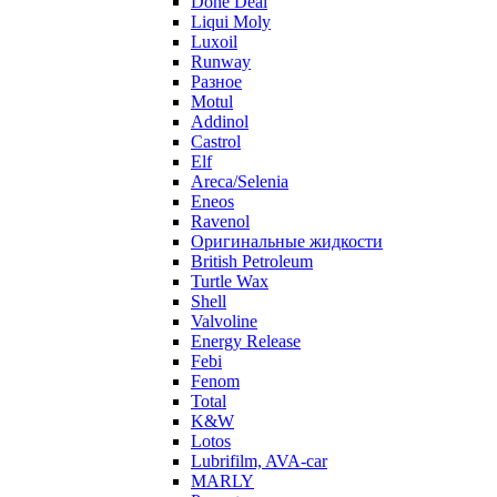
Done Deal
Liqui Moly
Luxoil
Runway
Разное
Motul
Addinol
Castrol
Elf
Areca/Selenia
Eneos
Ravenol
Оригинальные жидкости
British Petroleum
Turtle Wax
Shell
Valvoline
Energy Release
Febi
Fenom
Total
K&W
Lotos
Lubrifilm, AVA-car
MARLY