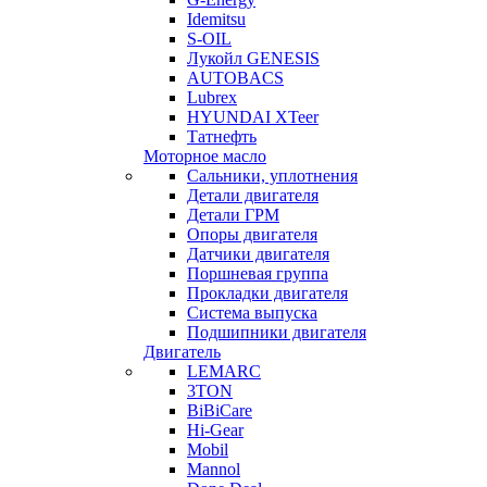
Idemitsu
S-OIL
Лукойл GENESIS
AUTOBACS
Lubrex
HYUNDAI XTeer
Татнефть
Моторное масло
Сальники, уплотнения
Детали двигателя
Детали ГРМ
Опоры двигателя
Датчики двигателя
Поршневая группа
Прокладки двигателя
Система выпуска
Подшипники двигателя
Двигатель
LEMARC
3TON
BiBiCare
Hi-Gear
Mobil
Mannol