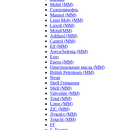
Mobil (ММ)
Газпромнефть
Mannol (ММ)
Liqui Moly (ММ)
Luxoil (ММ)
Motul(ММ)
Addinol (ММ)
Castrol (ММ)
Elf (ММ)
Areca/Selenia (ММ)
Esso
Eneos (ММ)
Оригинальные масла (ММ)
British Petroleum (ММ)
Neste
Shell Германия
Shell (ММ)
Valvoline (ММ)
Total (ММ)
Lotos (ММ)
ZiC (ММ)
Лукойл (ММ)
Totachi (MM)
FF
G-Energy