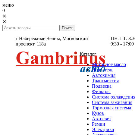
меню
0
✕
✕
г Набережные Челны,
Московский
ПН-ПТ: 8:30 
проспект, 118а
9:30 - 17:00
Каталог
Моторное масло
Двигатель
Автохимия
Трансмиссия
Подвеска
Фильтры
Система охлаждени
Система зажигания
Тормозная система
Кузов
Автосвет
Ремни
Электрика
Аксессуары