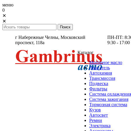
меню
0
✕
✕
г Набережные Челны,
Московский
ПН-ПТ: 8:30 
проспект, 118а
9:30 - 17:00
Каталог
Моторное масло
Двигатель
Автохимия
Трансмиссия
Подвеска
Фильтры
Система охлаждени
Система зажигания
Тормозная система
Кузов
Автосвет
Ремни
Электрика
Аксессуары