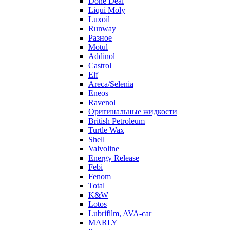
Done Deal
Liqui Moly
Luxoil
Runway
Разное
Motul
Addinol
Castrol
Elf
Areca/Selenia
Eneos
Ravenol
Оригинальные жидкости
British Petroleum
Turtle Wax
Shell
Valvoline
Energy Release
Febi
Fenom
Total
K&W
Lotos
Lubrifilm, AVA-car
MARLY