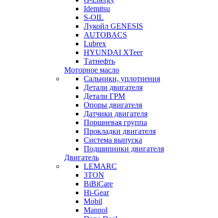
Idemitsu
S-OIL
Лукойл GENESIS
AUTOBACS
Lubrex
HYUNDAI XTeer
Татнефть
Моторное масло
Сальники, уплотнения
Детали двигателя
Детали ГРМ
Опоры двигателя
Датчики двигателя
Поршневая группа
Прокладки двигателя
Система выпуска
Подшипники двигателя
Двигатель
LEMARC
3TON
BiBiCare
Hi-Gear
Mobil
Mannol