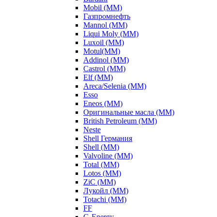
Mobil (ММ)
Газпромнефть
Mannol (ММ)
Liqui Moly (ММ)
Luxoil (ММ)
Motul(ММ)
Addinol (ММ)
Castrol (ММ)
Elf (ММ)
Areca/Selenia (ММ)
Esso
Eneos (ММ)
Оригинальные масла (ММ)
British Petroleum (ММ)
Neste
Shell Германия
Shell (ММ)
Valvoline (ММ)
Total (ММ)
Lotos (ММ)
ZiC (ММ)
Лукойл (ММ)
Totachi (MM)
FF
G-Energy