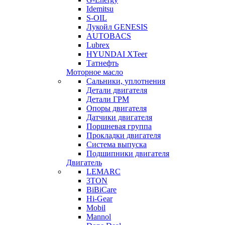
Idemitsu
S-OIL
Лукойл GENESIS
AUTOBACS
Lubrex
HYUNDAI XTeer
Татнефть
Моторное масло
Сальники, уплотнения
Детали двигателя
Детали ГРМ
Опоры двигателя
Датчики двигателя
Поршневая группа
Прокладки двигателя
Система выпуска
Подшипники двигателя
Двигатель
LEMARC
3TON
BiBiCare
Hi-Gear
Mobil
Mannol