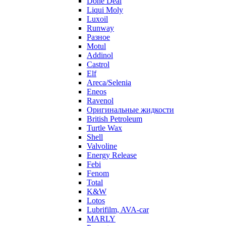
Done Deal
Liqui Moly
Luxoil
Runway
Разное
Motul
Addinol
Castrol
Elf
Areca/Selenia
Eneos
Ravenol
Оригинальные жидкости
British Petroleum
Turtle Wax
Shell
Valvoline
Energy Release
Febi
Fenom
Total
K&W
Lotos
Lubrifilm, AVA-car
MARLY