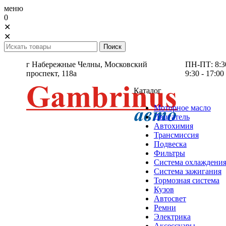
меню
0
✕
✕
г Набережные Челны,
Московский
ПН-ПТ: 8:30 
проспект, 118а
9:30 - 17:00
Каталог
Моторное масло
Двигатель
Автохимия
Трансмиссия
Подвеска
Фильтры
Система охлаждени
Система зажигания
Тормозная система
Кузов
Автосвет
Ремни
Электрика
Аксессуары