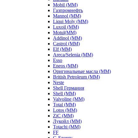
Mobil (ММ)
Газпромнефть
Mannol (ММ)
Liqui Moly (ММ)
Luxoil (ММ)
Motul(ММ)
Addinol (ММ)
Castrol (ММ)
Elf (ММ)
Areca/Selenia (ММ)
Esso
Eneos (ММ)
Оригинальные масла (ММ)
British Petroleum (ММ)
Neste
Shell Германия
Shell (ММ)
Valvoline (ММ)
Total (ММ)
Lotos (ММ)
ZiC (ММ)
Лукойл (ММ)
Totachi (MM)
FF
G-Energy