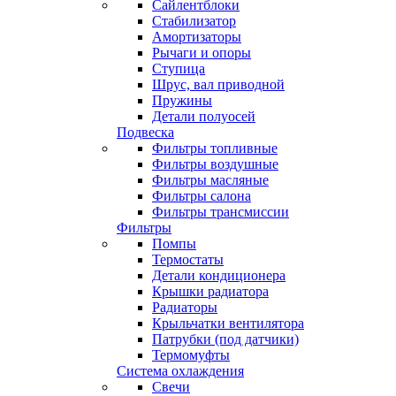
Сайлентблоки
Стабилизатор
Амортизаторы
Рычаги и опоры
Ступица
Шрус, вал приводной
Пружины
Детали полуосей
Подвеска
Фильтры топливные
Фильтры воздушные
Фильтры масляные
Фильтры салона
Фильтры трансмиссии
Фильтры
Помпы
Термостаты
Детали кондиционера
Крышки радиатора
Радиаторы
Крыльчатки вентилятора
Патрубки (под датчики)
Термомуфты
Система охлаждения
Свечи