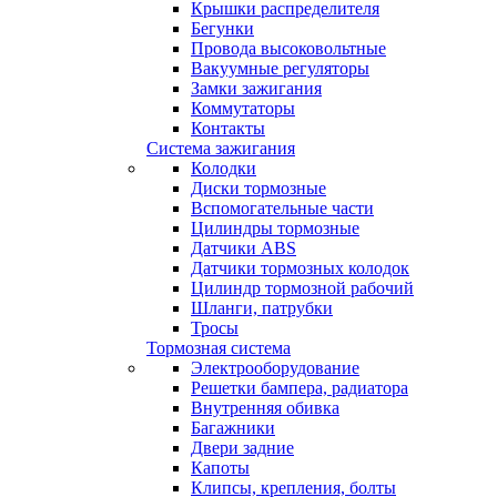
Крышки распределителя
Бегунки
Провода высоковольтные
Вакуумные регуляторы
Замки зажигания
Коммутаторы
Контакты
Система зажигания
Колодки
Диски тормозные
Вспомогательные части
Цилиндры тормозные
Датчики ABS
Датчики тормозных колодок
Цилиндр тормозной рабочий
Шланги, патрубки
Тросы
Тормозная система
Электрооборудование
Решетки бампера, радиатора
Внутренняя обивка
Багажники
Двери задние
Капоты
Клипсы, крепления, болты