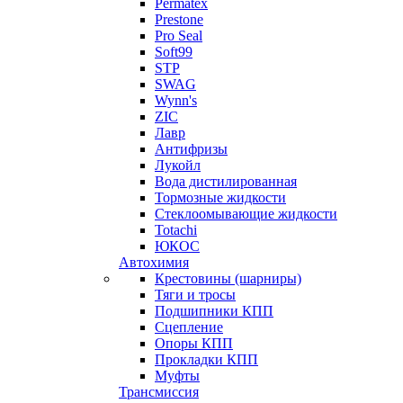
Permatex
Prestone
Pro Seal
Soft99
STP
SWAG
Wynn's
ZIC
Лавр
Антифризы
Лукойл
Вода дистилированная
Тормозные жидкости
Стеклоомывающие жидкости
Totachi
ЮКОС
Автохимия
Крестовины (шарниры)
Тяги и тросы
Подшипники КПП
Сцепление
Опоры КПП
Прокладки КПП
Муфты
Трансмиссия