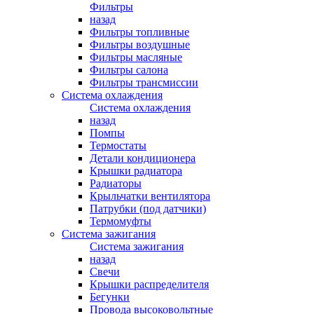
Фильтры
назад
Фильтры топливные
Фильтры воздушные
Фильтры масляные
Фильтры салона
Фильтры трансмиссии
Система охлаждения
Система охлаждения
назад
Помпы
Термостаты
Детали кондиционера
Крышки радиатора
Радиаторы
Крыльчатки вентилятора
Патрубки (под датчики)
Термомуфты
Система зажигания
Система зажигания
назад
Свечи
Крышки распределителя
Бегунки
Провода высоковольтные