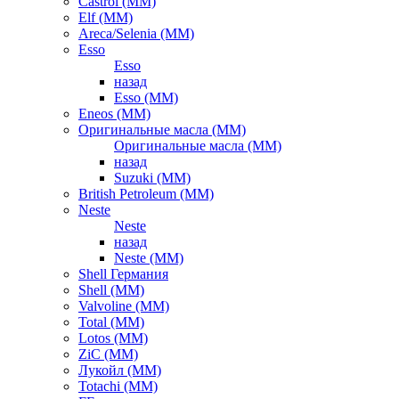
Castrol (ММ)
Elf (ММ)
Areca/Selenia (ММ)
Esso
Esso
назад
Esso (ММ)
Eneos (ММ)
Оригинальные масла (ММ)
Оригинальные масла (ММ)
назад
Suzuki (ММ)
British Petroleum (ММ)
Neste
Neste
назад
Neste (ММ)
Shell Германия
Shell (ММ)
Valvoline (ММ)
Total (ММ)
Lotos (ММ)
ZiC (ММ)
Лукойл (ММ)
Totachi (MM)