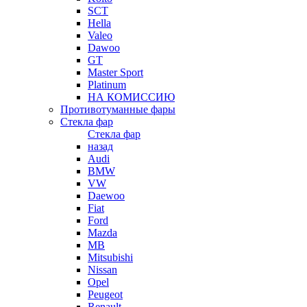
SCT
Hella
Valeo
Dawoo
GT
Master Sport
Platinum
НА КОМИССИЮ
Противотуманные фары
Стекла фар
Стекла фар
назад
Audi
BMW
VW
Daewoo
Fiat
Ford
Mazda
MB
Mitsubishi
Nissan
Opel
Peugeot
Renault