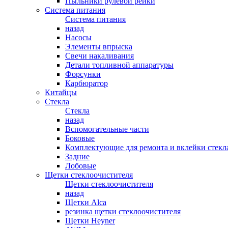
Пыльники рулевой рейки
Система питания
Система питания
назад
Насосы
Элементы впрыска
Свечи накаливания
Детали топливной аппаратуры
Форсунки
Карбюратор
Китайцы
Стекла
Стекла
назад
Вспомогательные части
Боковые
Комплектующие для ремонта и вклейки стекл
Задние
Лобовые
Щетки стеклоочистителя
Щетки стеклоочистителя
назад
Щетки Alca
резинка щетки стеклоочистителя
Щетки Heyner