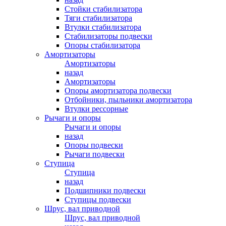
Стойки стабилизатора
Тяги стабилизатора
Втулки стабилизатора
Стабилизаторы подвески
Опоры стабилизатора
Амортизаторы
Амортизаторы
назад
Амортизаторы
Опоры амортизатора подвески
Отбойники, пыльники амортизатора
Втулки рессорные
Рычаги и опоры
Рычаги и опоры
назад
Опоры подвески
Рычаги подвески
Ступица
Ступица
назад
Подшипники подвески
Ступицы подвески
Шрус, вал приводной
Шрус, вал приводной