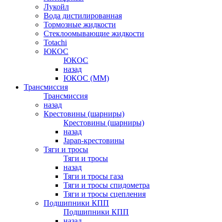
Лукойл
Вода дистилированная
Тормозные жидкости
Стеклоомывающие жидкости
Totachi
ЮКОС
ЮКОС
назад
ЮКОС (ММ)
Трансмиссия
Трансмиссия
назад
Крестовины (шарниры)
Крестовины (шарниры)
назад
Japan-крестовины
Тяги и тросы
Тяги и тросы
назад
Тяги и тросы газа
Тяги и тросы спидометра
Тяги и тросы сцепления
Подшипники КПП
Подшипники КПП
назад