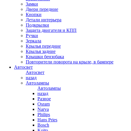
Замки
Двери передние
Кнопки
Детали интерьера
Подкрылки
Защита двигателя и КПП
Ручки
Зеркала
Крылья передние
Крылья задние
Крышки бензобака
Повторители поворота на крыле, в бампере
Автосвет
Автосвет
назад
Автолампы
Автолампы
назад
Разное
Osram
Narva
Philips
Hans Pries
Bosch
Koito