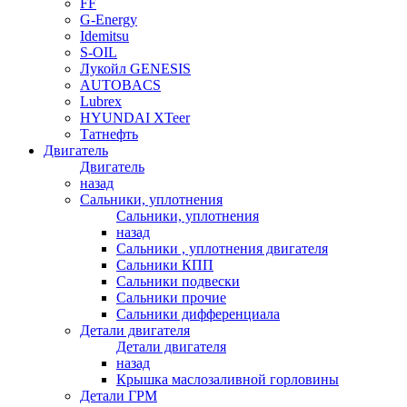
FF
G-Energy
Idemitsu
S-OIL
Лукойл GENESIS
AUTOBACS
Lubrex
HYUNDAI XTeer
Татнефть
Двигатель
Двигатель
назад
Сальники, уплотнения
Сальники, уплотнения
назад
Сальники , уплотнения двигателя
Сальники КПП
Сальники подвески
Сальники прочие
Сальники дифференциала
Детали двигателя
Детали двигателя
назад
Крышка маслозаливной горловины
Детали ГРМ