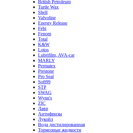
British Petroleum
Turtle Wax
Shell
Valvoline
Energy Release
Febi
Fenom
Total
K&W
Lotos
Lubrifilm, AVA-car
MARLY
Permatex
Prestone
Pro Seal
Soft99
STP
SWAG
Wynn's
ZIC
Лавр
Антифризы
Лукойл
Вода дистилированная
Тормозные жидкости