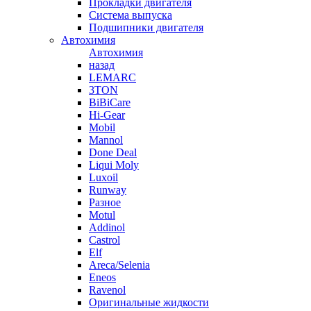
Прокладки двигателя
Система выпуска
Подшипники двигателя
Автохимия
Автохимия
назад
LEMARC
3TON
BiBiCare
Hi-Gear
Mobil
Mannol
Done Deal
Liqui Moly
Luxoil
Runway
Разное
Motul
Addinol
Castrol
Elf
Areca/Selenia
Eneos
Ravenol
Оригинальные жидкости