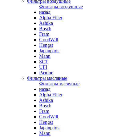
Фильтры воздушные
Фильтры воздушные
назад
Alpha Filter
Ashika
Bosch
Fram
GoodWill
Hengst
Japanparts
Mann
SCT
UFI
Разное
Фильтры масляные
Фильтры масляные
назад
Alpha Filter
Ashika
Bosch
Fram
GoodWill
Hengst
Japanparts
Mann