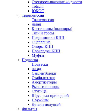
Стеклоомывающие жидкости
Totachi
ЮКОС
Трансмиссия
Трансмиссия
назад
Крестовины (шарниры)
Тяги и тросы
Подшипники КПП
Сцепление
Опоры КПП
Прокладки КПП
Муфты
Подвеска
Подвеска
назад
Сайлентблоки
Стабилизатор
Амортизаторы
Рычаги и опоры
Ступица
Шрус, вал приводной
Пружины
Детали полуосей
Фильтры