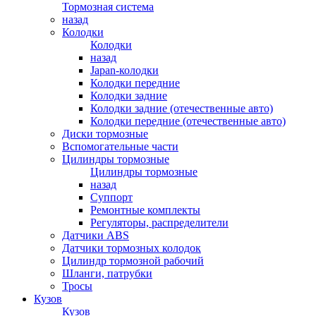
Тормозная система
назад
Колодки
Колодки
назад
Japan-колодки
Колодки передние
Колодки задние
Колодки задние (отечественные авто)
Колодки передние (отечественные авто)
Диски тормозные
Вспомогательные части
Цилиндры тормозные
Цилиндры тормозные
назад
Суппорт
Ремонтные комплекты
Регуляторы, распределители
Датчики ABS
Датчики тормозных колодок
Цилиндр тормозной рабочий
Шланги, патрубки
Тросы
Кузов
Кузов