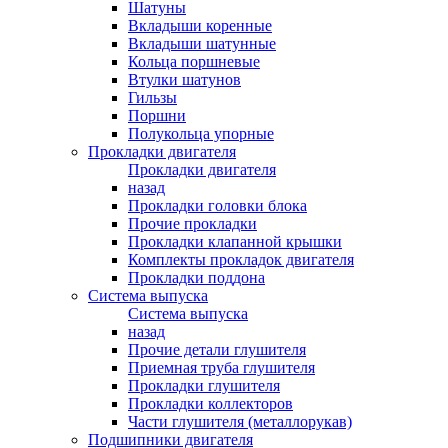
Шатуны
Вкладыши коренные
Вкладыши шатунные
Кольца поршневые
Втулки шатунов
Гильзы
Поршни
Полукольца упорные
Прокладки двигателя
Прокладки двигателя
назад
Прокладки головки блока
Прочие прокладки
Прокладки клапанной крышки
Комплекты прокладок двигателя
Прокладки поддона
Система выпуска
Система выпуска
назад
Прочие детали глушителя
Приемная труба глушителя
Прокладки глушителя
Прокладки коллекторов
Части глушителя (металлорукав)
Подшипники двигателя