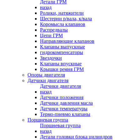
Детали ГРМ
назад
Ролики, натяжители
Шестерни р/вала, к/вала
Коромысла клапанов
Распредвалы
Цепи ГРМ
Направляющие клапанов
Клапаны выпускные
гидрокомпенсаторы
Звездочки
Клапаны впускные
Крышки ремня ГРМ
Опоры двигателя
Датчики двигателя
Датчики двигателя
назад
Датчики положения
Датчики давления масла
Датчики температуры
Термо-пневмо клапаны
Поршневая группа
Поршневая группа
назад
Детали головки блока цилиндров