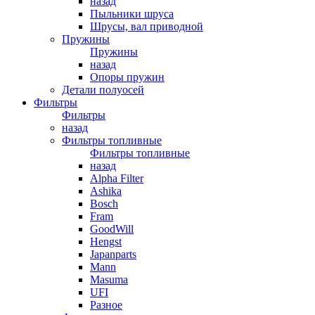
назад
Пыльники шруса
Шрусы, вал приводной
Пружины
Пружины
назад
Опоры пружин
Детали полуосей
Фильтры
Фильтры
назад
Фильтры топливные
Фильтры топливные
назад
Alpha Filter
Ashika
Bosch
Fram
GoodWill
Hengst
Japanparts
Mann
Masuma
UFI
Разное