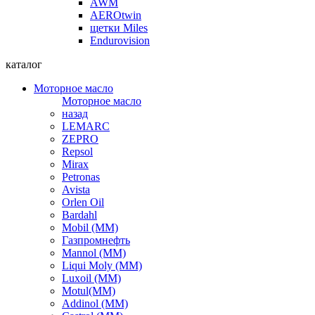
AWM
AEROtwin
щетки Miles
Endurovision
каталог
Моторное масло
Моторное масло
назад
LEMARC
ZEPRO
Repsol
Mirax
Petronas
Avista
Orlen Oil
Bardahl
Mobil (ММ)
Газпромнефть
Mannol (ММ)
Liqui Moly (ММ)
Luxoil (ММ)
Motul(ММ)
Addinol (ММ)