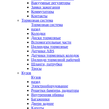
Вакуумные регуляторы
Замки зажигания
Коммутаторы
Контакты
Тормозная система
Тормозная система
назад
Колодки
Диски тормозные
Вспомогательные части
Цилиндры тормозные
Датчики ABS
Датчики тормозных колодок
Цилиндр тормозной рабочий
Шланги, патрубки
Тросы
Кузов
Кузов
назад
Электрооборудование
Решетки бампера, радиатора
Внутренняя обивка
Багажники
Двери задние
Капоты