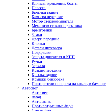
Клипсы, крепления, болты
Навеска
Бампера задние
Бампера передние
Мотор стеклоомывателя
Механизм стеклоподъемника
Брызговики
Замки
Двери передние
Кнопки
Детали интерьера
Подкрылки
Защита двигателя и КПП
Ручки
Зеркала
Крылья передние
Крылья задние
Крышки бензобака
Повторители поворота на крыле, в бампере
Автосвет
Автосвет
назад
Автолампы
Противотуманные фары
Стекла фар