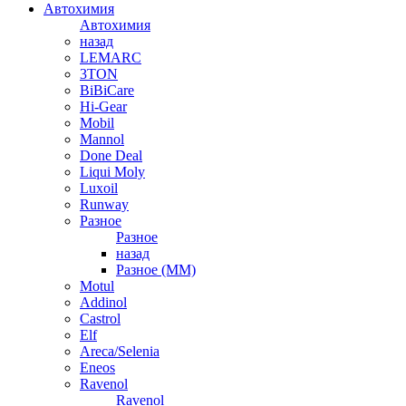
Автохимия
Автохимия
назад
LEMARC
3TON
BiBiCare
Hi-Gear
Mobil
Mannol
Done Deal
Liqui Moly
Luxoil
Runway
Разное
Разное
назад
Разное (ММ)
Motul
Addinol
Castrol
Elf
Areca/Selenia
Eneos
Ravenol
Ravenol