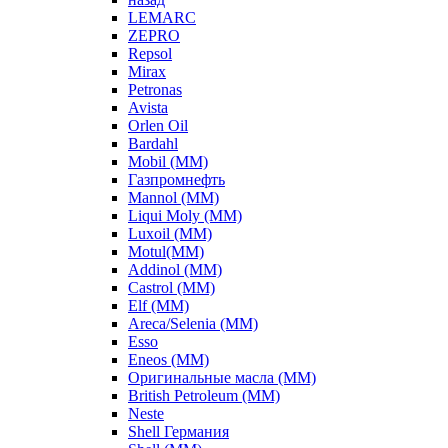
LEMARC
ZEPRO
Repsol
Mirax
Petronas
Avista
Orlen Oil
Bardahl
Mobil (ММ)
Газпромнефть
Mannol (ММ)
Liqui Moly (ММ)
Luxoil (ММ)
Motul(ММ)
Addinol (ММ)
Castrol (ММ)
Elf (ММ)
Areca/Selenia (ММ)
Esso
Eneos (ММ)
Оригинальные масла (ММ)
British Petroleum (ММ)
Neste
Shell Германия