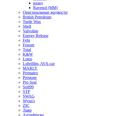
назад
Ravenol (ММ)
Оригинальные жидкости
British Petroleum
Turtle Wax
Shell
Valvoline
Energy Release
Febi
Fenom
Total
K&W
Lotos
Lubrifilm, AVA-car
MARLY
Permatex
Prestone
Pro Seal
Soft99
STP
SWAG
Wynn's
ZIC
Лавр
Антифризы