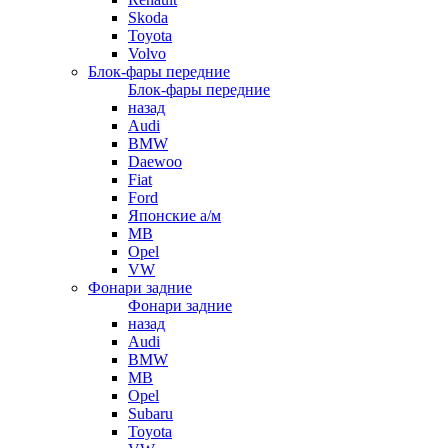
Skoda
Toyota
Volvo
Блок-фары передние
Блок-фары передние
назад
Audi
BMW
Daewoo
Fiat
Ford
Японские а/м
MB
Opel
VW
Фонари задние
Фонари задние
назад
Audi
BMW
MB
Opel
Subaru
Toyota