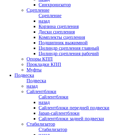
Синхронизатор
Сцепление
Сцепление
назад
Корзина сцепления
Диски сцепления
Комплекты сцепления
Подшипник выжимной
Цилиндр сцепления главный
Цилиндр сцепления рабочий
Опоры КПП
Прокладки КПП
Муфты
Подвеска
Подвеска
назад
Сайлентблоки
Сайлентблоки
назад
Сайлентблоки передней подвески
Japan-сайлентблоки
Сайлентблоки задней подвески
Стабилизатор
Стабилизатор
назад