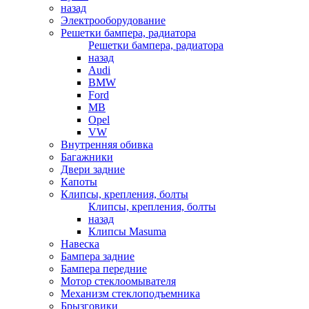
назад
Электрооборудование
Решетки бампера, радиатора
Решетки бампера, радиатора
назад
Audi
BMW
Ford
MB
Opel
VW
Внутренняя обивка
Багажники
Двери задние
Капоты
Клипсы, крепления, болты
Клипсы, крепления, болты
назад
Клипсы Masuma
Навеска
Бампера задние
Бампера передние
Мотор стеклоомывателя
Механизм стеклоподъемника
Брызговики