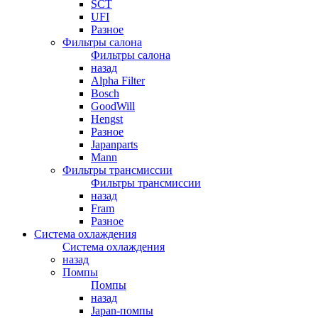
SCT
UFI
Разное
Фильтры салона
Фильтры салона
назад
Alpha Filter
Bosch
GoodWill
Hengst
Разное
Japanparts
Mann
Фильтры трансмиссии
Фильтры трансмиссии
назад
Fram
Разное
Система охлаждения
Система охлаждения
назад
Помпы
Помпы
назад
Japan-помпы