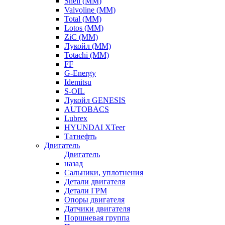
Shell (ММ)
Valvoline (ММ)
Total (ММ)
Lotos (ММ)
ZiC (ММ)
Лукойл (ММ)
Totachi (MM)
FF
G-Energy
Idemitsu
S-OIL
Лукойл GENESIS
AUTOBACS
Lubrex
HYUNDAI XTeer
Татнефть
Двигатель
Двигатель
назад
Сальники, уплотнения
Детали двигателя
Детали ГРМ
Опоры двигателя
Датчики двигателя
Поршневая группа