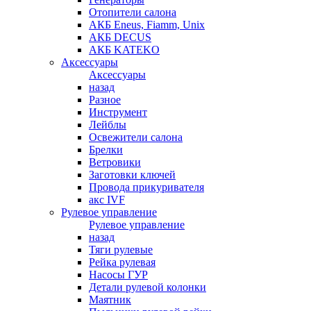
Отопители салона
АКБ Eneus, Fiamm, Unix
АКБ DECUS
АКБ KATEKO
Аксессуары
Аксессуары
назад
Разное
Инструмент
Лейблы
Освежители салона
Брелки
Ветровики
Заготовки ключей
Провода прикуривателя
акс IVF
Рулевое управление
Рулевое управление
назад
Тяги рулевые
Рейка рулевая
Насосы ГУР
Детали рулевой колонки
Маятник