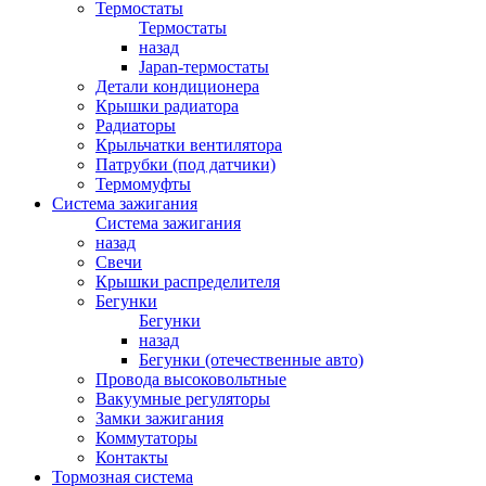
Термостаты
Термостаты
назад
Japan-термостаты
Детали кондиционера
Крышки радиатора
Радиаторы
Крыльчатки вентилятора
Патрубки (под датчики)
Термомуфты
Система зажигания
Система зажигания
назад
Свечи
Крышки распределителя
Бегунки
Бегунки
назад
Бегунки (отечественные авто)
Провода высоковольтные
Вакуумные регуляторы
Замки зажигания
Коммутаторы
Контакты
Тормозная система