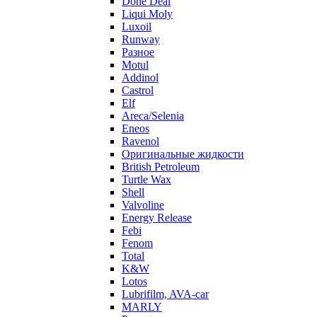
Done Deal
Liqui Moly
Luxoil
Runway
Разное
Motul
Addinol
Castrol
Elf
Areca/Selenia
Eneos
Ravenol
Оригинальные жидкости
British Petroleum
Turtle Wax
Shell
Valvoline
Energy Release
Febi
Fenom
Total
K&W
Lotos
Lubrifilm, AVA-car
MARLY