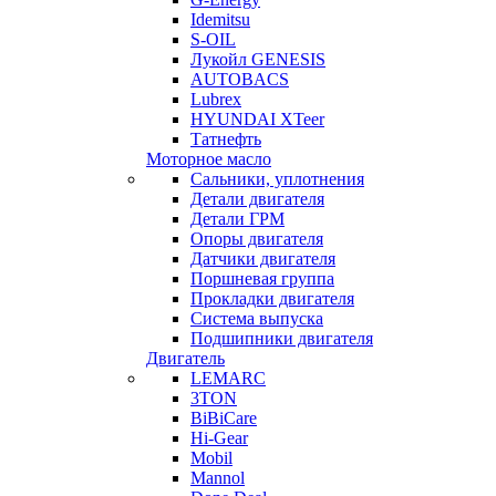
Idemitsu
S-OIL
Лукойл GENESIS
AUTOBACS
Lubrex
HYUNDAI XTeer
Татнефть
Моторное масло
Сальники, уплотнения
Детали двигателя
Детали ГРМ
Опоры двигателя
Датчики двигателя
Поршневая группа
Прокладки двигателя
Система выпуска
Подшипники двигателя
Двигатель
LEMARC
3TON
BiBiCare
Hi-Gear
Mobil
Mannol