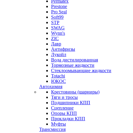
Permatex
Prestone
Pro Seal
Soft99
STP
SWAG
Wynn's
ZIC
Лавр
Антифризы
Лукойл
Вода дистилированная
Тормозные жидкости
Стеклоомывающие жидкости
Totachi
ЮКОС
Автохимия
Крестовины (шарниры)
Тяги и тросы
Подшипники КПП
Сцепление
Опоры КПП
Прокладки КПП
Муфты
Трансмиссия