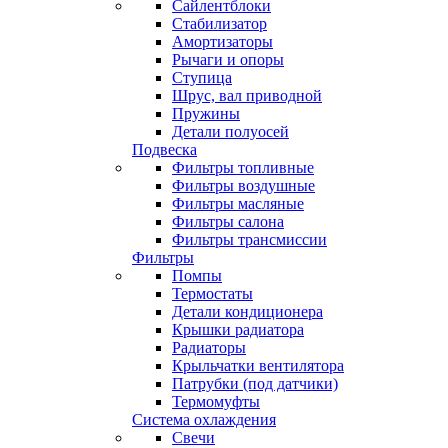
Сайлентблоки
Стабилизатор
Амортизаторы
Рычаги и опоры
Ступица
Шрус, вал приводной
Пружины
Детали полуосей
Подвеска
Фильтры топливные
Фильтры воздушные
Фильтры масляные
Фильтры салона
Фильтры трансмиссии
Фильтры
Помпы
Термостаты
Детали кондиционера
Крышки радиатора
Радиаторы
Крыльчатки вентилятора
Патрубки (под датчики)
Термомуфты
Система охлаждения
Свечи