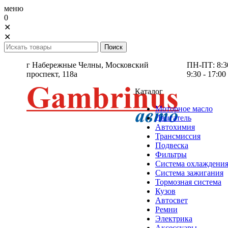
меню
0
✕
✕
г Набережные Челны,
Московский
ПН-ПТ: 8:30 
проспект, 118а
9:30 - 17:00
Каталог
Моторное масло
Двигатель
Автохимия
Трансмиссия
Подвеска
Фильтры
Система охлаждени
Система зажигания
Тормозная система
Кузов
Автосвет
Ремни
Электрика
Аксессуары