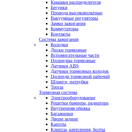
Крышки распределителя
Бегунки
Провода высоковольтные
Вакуумные регуляторы
Замки зажигания
Коммутаторы
Контакты
Система зажигания
Колодки
Диски тормозные
Вспомогательные части
Цилиндры тормозные
Датчики ABS
Датчики тормозных колодок
Цилиндр тормозной рабочий
Шланги, патрубки
Тросы
Тормозная система
Электрооборудование
Решетки бампера, радиатора
Внутренняя обивка
Багажники
Двери задние
Капоты
Клипсы, крепления, болты