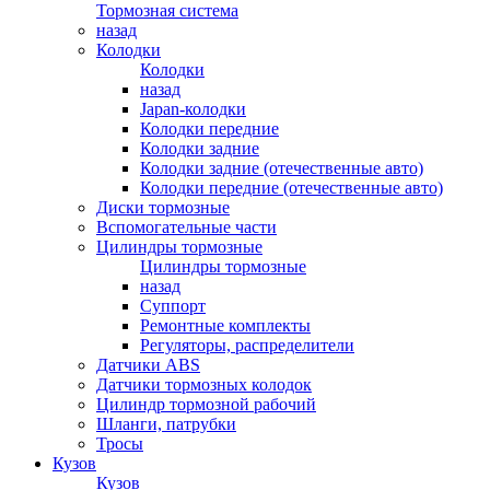
Тормозная система
назад
Колодки
Колодки
назад
Japan-колодки
Колодки передние
Колодки задние
Колодки задние (отечественные авто)
Колодки передние (отечественные авто)
Диски тормозные
Вспомогательные части
Цилиндры тормозные
Цилиндры тормозные
назад
Суппорт
Ремонтные комплекты
Регуляторы, распределители
Датчики ABS
Датчики тормозных колодок
Цилиндр тормозной рабочий
Шланги, патрубки
Тросы
Кузов
Кузов