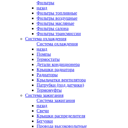
Фильтры
назад
Фильтры топливные
Фильтры воздушные
Фильтры масляные
Фильтры салона
Фильтры трансмиссии
Система охлаждения
Система охлаждения
назад
Помпы
Термостаты
Детали кондиционера
Крышки радиатора
Радиаторы
Крыльчатки вентилятора
Патрубки (под датчики)
Термомуфты
Система зажигания
Система зажигания
назад
Свечи
Крышки распределителя
Бегунки
Провода высоковольтные