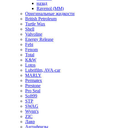
назад
Ravenol (ММ)
Оригинальные жидкости
British Petroleum
Turtle Wax
Shell
Valvoline
Energy Release
Febi
Fenom
Total
K&W
Lotos
Lubrifilm, AVA-car
MARLY
Permatex
Prestone
Pro Seal
Soft99
STP
SWAG
Wynn's
ZIC
Лавр
Антифризы