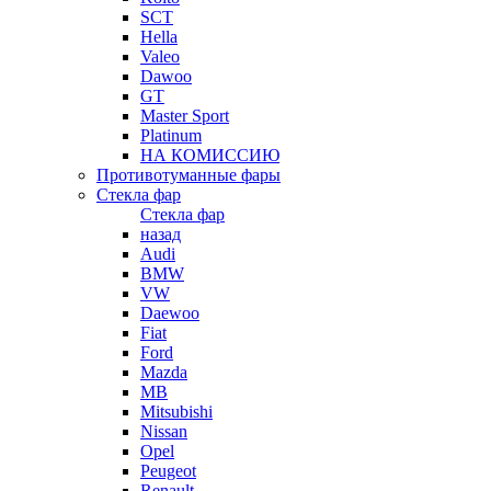
SCT
Hella
Valeo
Dawoo
GT
Master Sport
Platinum
НА КОМИССИЮ
Противотуманные фары
Стекла фар
Стекла фар
назад
Audi
BMW
VW
Daewoo
Fiat
Ford
Mazda
MB
Mitsubishi
Nissan
Opel
Peugeot
Renault