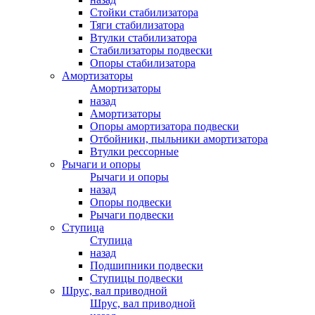
Стойки стабилизатора
Тяги стабилизатора
Втулки стабилизатора
Стабилизаторы подвески
Опоры стабилизатора
Амортизаторы
Амортизаторы
назад
Амортизаторы
Опоры амортизатора подвески
Отбойники, пыльники амортизатора
Втулки рессорные
Рычаги и опоры
Рычаги и опоры
назад
Опоры подвески
Рычаги подвески
Ступица
Ступица
назад
Подшипники подвески
Ступицы подвески
Шрус, вал приводной
Шрус, вал приводной