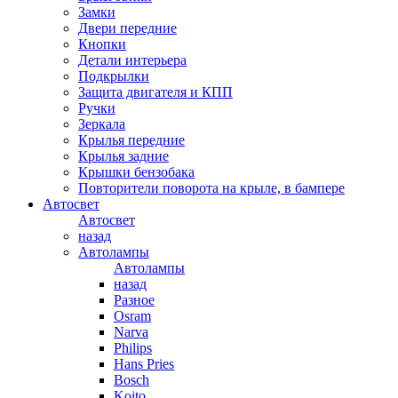
Замки
Двери передние
Кнопки
Детали интерьера
Подкрылки
Защита двигателя и КПП
Ручки
Зеркала
Крылья передние
Крылья задние
Крышки бензобака
Повторители поворота на крыле, в бампере
Автосвет
Автосвет
назад
Автолампы
Автолампы
назад
Разное
Osram
Narva
Philips
Hans Pries
Bosch
Koito