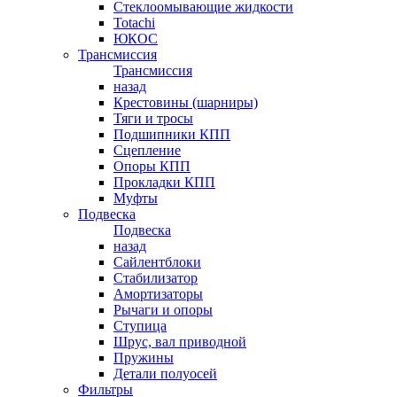
Стеклоомывающие жидкости
Totachi
ЮКОС
Трансмиссия
Трансмиссия
назад
Крестовины (шарниры)
Тяги и тросы
Подшипники КПП
Сцепление
Опоры КПП
Прокладки КПП
Муфты
Подвеска
Подвеска
назад
Сайлентблоки
Стабилизатор
Амортизаторы
Рычаги и опоры
Ступица
Шрус, вал приводной
Пружины
Детали полуосей
Фильтры