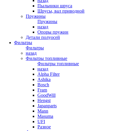
назад
Пыльники шруса
Шрусы, вал приводной
Пружины
Пружины
назад
Опоры пружин
Детали полуосей
Фильтры
Фильтры
назад
Фильтры топливные
Фильтры топливные
назад
Alpha Filter
Ashika
Bosch
Fram
GoodWill
Hengst
Japanparts
Mann
Masuma
UFI
Разное