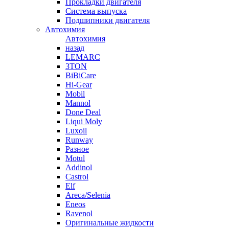
Прокладки двигателя
Система выпуска
Подшипники двигателя
Автохимия
Автохимия
назад
LEMARC
3TON
BiBiCare
Hi-Gear
Mobil
Mannol
Done Deal
Liqui Moly
Luxoil
Runway
Разное
Motul
Addinol
Castrol
Elf
Areca/Selenia
Eneos
Ravenol
Оригинальные жидкости