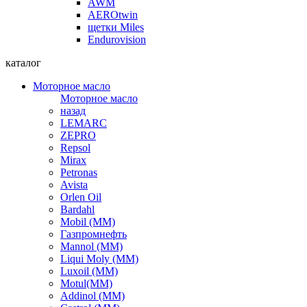
AWM
AEROtwin
щетки Miles
Endurovision
каталог
Моторное масло
Моторное масло
назад
LEMARC
ZEPRO
Repsol
Mirax
Petronas
Avista
Orlen Oil
Bardahl
Mobil (ММ)
Газпромнефть
Mannol (ММ)
Liqui Moly (ММ)
Luxoil (ММ)
Motul(ММ)
Addinol (ММ)