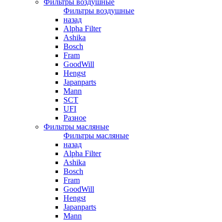
Фильтры воздушные
Фильтры воздушные
назад
Alpha Filter
Ashika
Bosch
Fram
GoodWill
Hengst
Japanparts
Mann
SCT
UFI
Разное
Фильтры масляные
Фильтры масляные
назад
Alpha Filter
Ashika
Bosch
Fram
GoodWill
Hengst
Japanparts
Mann