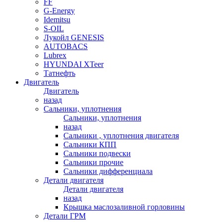
FF
G-Energy
Idemitsu
S-OIL
Лукойл GENESIS
AUTOBACS
Lubrex
HYUNDAI XTeer
Татнефть
Двигатель
Двигатель
назад
Сальники, уплотнения
Сальники, уплотнения
назад
Сальники , уплотнения двигателя
Сальники КПП
Сальники подвески
Сальники прочие
Сальники дифференциала
Детали двигателя
Детали двигателя
назад
Крышка маслозаливной горловины
Детали ГРМ