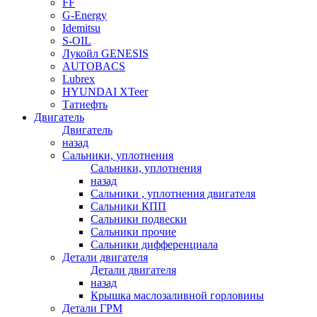
FF
G-Energy
Idemitsu
S-OIL
Лукойл GENESIS
AUTOBACS
Lubrex
HYUNDAI XTeer
Татнефть
Двигатель
Двигатель
назад
Сальники, уплотнения
Сальники, уплотнения
назад
Сальники , уплотнения двигателя
Сальники КПП
Сальники подвески
Сальники прочие
Сальники дифференциала
Детали двигателя
Детали двигателя
назад
Крышка маслозаливной горловины
Детали ГРМ