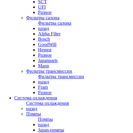
SCT
UFI
Разное
Фильтры салона
Фильтры салона
назад
Alpha Filter
Bosch
GoodWill
Hengst
Разное
Japanparts
Mann
Фильтры трансмиссии
Фильтры трансмиссии
назад
Fram
Разное
Система охлаждения
Система охлаждения
назад
Помпы
Помпы
назад
Japan-помпы