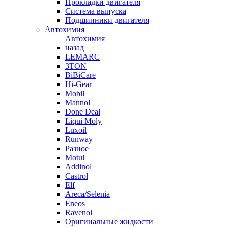
Прокладки двигателя
Система выпуска
Подшипники двигателя
Автохимия
Автохимия
назад
LEMARC
3TON
BiBiCare
Hi-Gear
Mobil
Mannol
Done Deal
Liqui Moly
Luxoil
Runway
Разное
Motul
Addinol
Castrol
Elf
Areca/Selenia
Eneos
Ravenol
Оригинальные жидкости