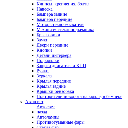
Клипсы, крепления, болты
Навеска
Бампера задние
Бампера передние
Мотор стеклоомывателя
Механизм стеклоподъемника
Брызговики
Замки
Двери передние
Кнопки
Детали интерьера
Подкрылки
Защита двигателя и КПП
Ручки
Зеркала
Крылья передние
Крылья задние
Крышки бензобака
Повторители поворота на крыле, в бампере
Автосвет
Автосвет
назад
Автолампы
Противотуманные фары
Стекла фар