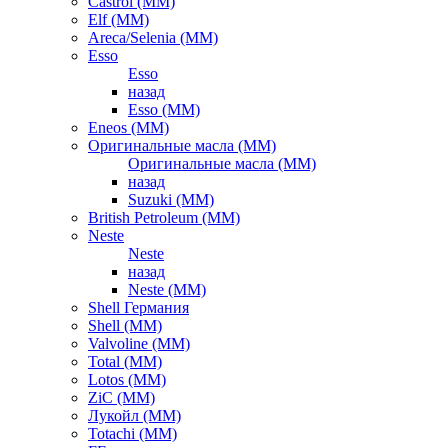
Castrol (ММ)
Elf (ММ)
Areca/Selenia (ММ)
Esso
Esso
назад
Esso (ММ)
Eneos (ММ)
Оригинальные масла (ММ)
Оригинальные масла (ММ)
назад
Suzuki (ММ)
British Petroleum (ММ)
Neste
Neste
назад
Neste (ММ)
Shell Германия
Shell (ММ)
Valvoline (ММ)
Total (ММ)
Lotos (ММ)
ZiC (ММ)
Лукойл (ММ)
Totachi (MM)