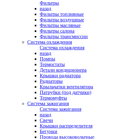
Фильтры
назад
Фильтры топливные
Фильтры воздушные
Фильтры масляные
Фильтры салона
Фильтры трансмиссии
Система охлаждения
Система охлаждения
назад
Помпы
Термостаты
Детали кондиционера
Крышки радиатора
Радиаторы
Крыльчатки вентилятора
Патрубки (под датчики)
Термомуфты
Система зажигания
Система зажигания
назад
Свечи
Крышки распределителя
Бегунки
Провода высоковольтные