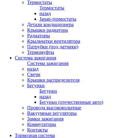
Термостаты
Термостаты
назад
Japan-термостаты
Детали кондиционера
Крышки радиатора
Радиаторы
Крыльчатки вентилятора
Патрубки (под датчики)
Термомуфты
Система зажигания
Система зажигания
назад
Свечи
Крышки распределителя
Бегунки
Бегунки
назад
Бегунки (отечественные авто)
Провода высоковольтные
Вакуумные регуляторы
Замки зажигания
Коммутаторы
Контакты
Тормозная система