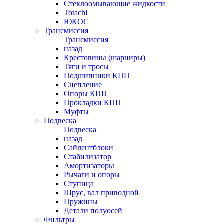
Стеклоомывающие жидкости
Totachi
ЮКОС
Трансмиссия
Трансмиссия
назад
Крестовины (шарниры)
Тяги и тросы
Подшипники КПП
Сцепление
Опоры КПП
Прокладки КПП
Муфты
Подвеска
Подвеска
назад
Сайлентблоки
Стабилизатор
Амортизаторы
Рычаги и опоры
Ступица
Шрус, вал приводной
Пружины
Детали полуосей
Фильтры