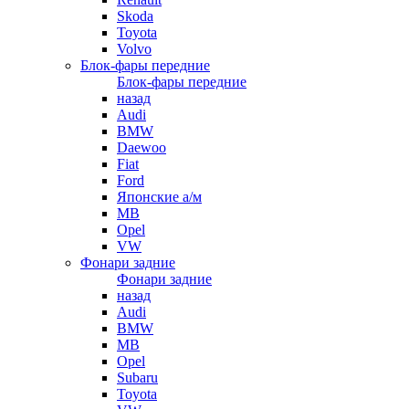
Skoda
Toyota
Volvo
Блок-фары передние
Блок-фары передние
назад
Audi
BMW
Daewoo
Fiat
Ford
Японские а/м
MB
Opel
VW
Фонари задние
Фонари задние
назад
Audi
BMW
MB
Opel
Subaru
Toyota