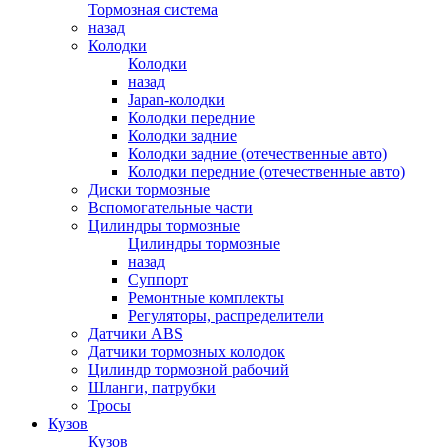
Тормозная система
назад
Колодки
Колодки
назад
Japan-колодки
Колодки передние
Колодки задние
Колодки задние (отечественные авто)
Колодки передние (отечественные авто)
Диски тормозные
Вспомогательные части
Цилиндры тормозные
Цилиндры тормозные
назад
Суппорт
Ремонтные комплекты
Регуляторы, распределители
Датчики ABS
Датчики тормозных колодок
Цилиндр тормозной рабочий
Шланги, патрубки
Тросы
Кузов
Кузов