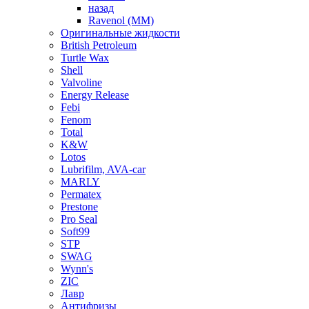
назад
Ravenol (ММ)
Оригинальные жидкости
British Petroleum
Turtle Wax
Shell
Valvoline
Energy Release
Febi
Fenom
Total
K&W
Lotos
Lubrifilm, AVA-car
MARLY
Permatex
Prestone
Pro Seal
Soft99
STP
SWAG
Wynn's
ZIC
Лавр
Антифризы