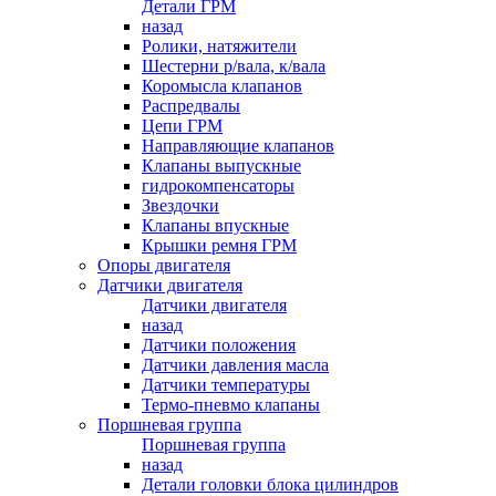
Детали ГРМ
назад
Ролики, натяжители
Шестерни р/вала, к/вала
Коромысла клапанов
Распредвалы
Цепи ГРМ
Направляющие клапанов
Клапаны выпускные
гидрокомпенсаторы
Звездочки
Клапаны впускные
Крышки ремня ГРМ
Опоры двигателя
Датчики двигателя
Датчики двигателя
назад
Датчики положения
Датчики давления масла
Датчики температуры
Термо-пневмо клапаны
Поршневая группа
Поршневая группа
назад
Детали головки блока цилиндров