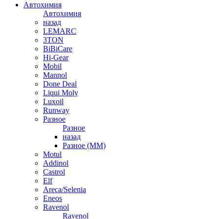
Автохимия
Автохимия
назад
LEMARC
3TON
BiBiCare
Hi-Gear
Mobil
Mannol
Done Deal
Liqui Moly
Luxoil
Runway
Разное
Разное
назад
Разное (ММ)
Motul
Addinol
Castrol
Elf
Areca/Selenia
Eneos
Ravenol
Ravenol