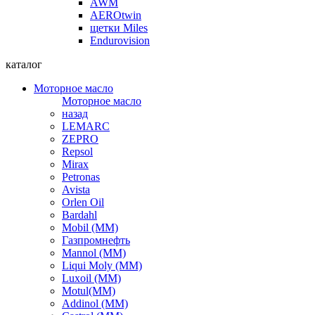
AWM
AEROtwin
щетки Miles
Endurovision
каталог
Моторное масло
Моторное масло
назад
LEMARC
ZEPRO
Repsol
Mirax
Petronas
Avista
Orlen Oil
Bardahl
Mobil (ММ)
Газпромнефть
Mannol (ММ)
Liqui Moly (ММ)
Luxoil (ММ)
Motul(ММ)
Addinol (ММ)