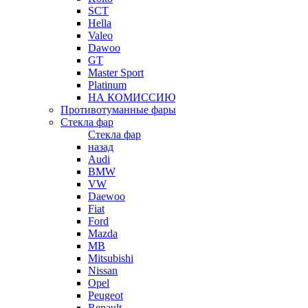
SCT
Hella
Valeo
Dawoo
GT
Master Sport
Platinum
НА КОМИССИЮ
Противотуманные фары
Стекла фар
Стекла фар
назад
Audi
BMW
VW
Daewoo
Fiat
Ford
Mazda
MB
Mitsubishi
Nissan
Opel
Peugeot
Renault