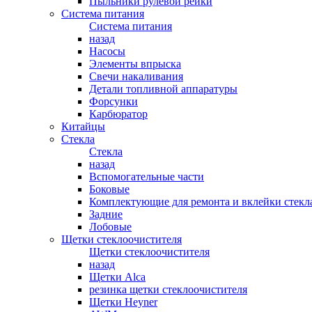
Пыльники рулевой рейки
Система питания
Система питания
назад
Насосы
Элементы впрыска
Свечи накаливания
Детали топливной аппаратуры
Форсунки
Карбюратор
Китайцы
Стекла
Стекла
назад
Вспомогательные части
Боковые
Комплектующие для ремонта и вклейки стекл
Задние
Лобовые
Щетки стеклоочистителя
Щетки стеклоочистителя
назад
Щетки Alca
резинка щетки стеклоочистителя
Щетки Heyner