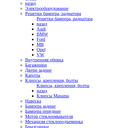
назад
Электрооборудование
Решетки бампера, радиатора
Решетки бампера, радиатора
назад
Audi
BMW
Ford
MB
Opel
VW
Внутренняя обивка
Багажники
Двери задние
Капоты
Клипсы, крепления, болты
Клипсы, крепления, болты
назад
Клипсы Masuma
Навеска
Бампера задние
Бампера передние
Мотор стеклоомывателя
Механизм стеклоподъемника
Брызговики