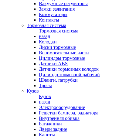
Вакуумные регуляторы
Замки зажигания
Коммутаторы
Контакты
Тормозная система
Тормозная система
назад
Колодки
Диски тормозные
Вспомогательные части
Цилиндры тормозные
Датчики ABS
Датчики тормозных колодок
Цилиндр тормозной рабочий
Шланги, патрубки
Тросы
Кузов
Кузов
назад
Электрооборудование
Решетки бампера, радиатора
Внутренняя обивка
Багажники
Двери задние
Капоты