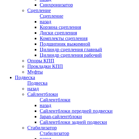
Синхронизатор
Сцепление
Сцепление
назад
Корзина сцепления
Диски сцепления
Комплекты сцепления
Подшипник выжимной
Цилиндр сцепления главный
Цилиндр сцепления рабочий
Опоры КПП
Прокладки КПП
Муфты
Подвеска
Подвеска
назад
Сайлентблоки
Сайлентблоки
назад
Сайлентблоки передней подвески
Japan-сайлентблоки
Сайлентблоки задней подвески
Стабилизатор
Стабилизатор
назад