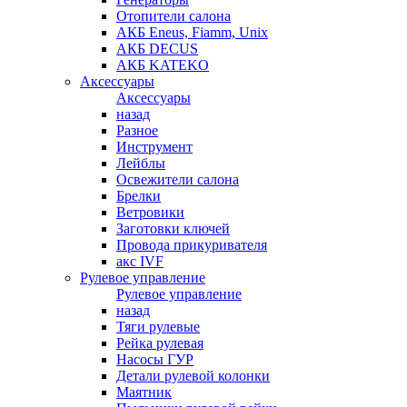
Отопители салона
АКБ Eneus, Fiamm, Unix
АКБ DECUS
АКБ KATEKO
Аксессуары
Аксессуары
назад
Разное
Инструмент
Лейблы
Освежители салона
Брелки
Ветровики
Заготовки ключей
Провода прикуривателя
акс IVF
Рулевое управление
Рулевое управление
назад
Тяги рулевые
Рейка рулевая
Насосы ГУР
Детали рулевой колонки
Маятник