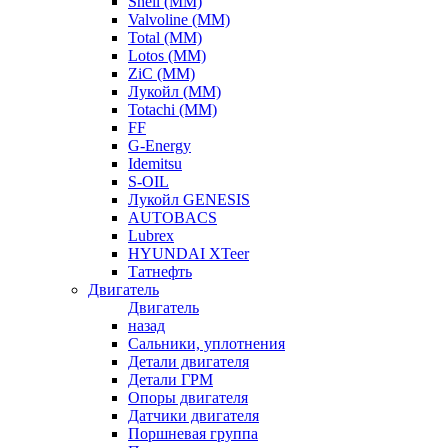
Shell (ММ)
Valvoline (ММ)
Total (ММ)
Lotos (ММ)
ZiC (ММ)
Лукойл (ММ)
Totachi (MM)
FF
G-Energy
Idemitsu
S-OIL
Лукойл GENESIS
AUTOBACS
Lubrex
HYUNDAI XTeer
Татнефть
Двигатель
Двигатель
назад
Сальники, уплотнения
Детали двигателя
Детали ГРМ
Опоры двигателя
Датчики двигателя
Поршневая группа