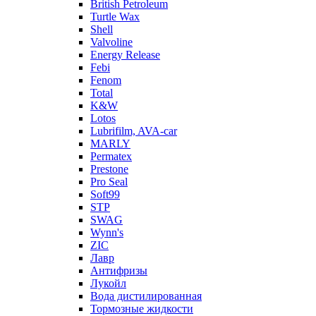
British Petroleum
Turtle Wax
Shell
Valvoline
Energy Release
Febi
Fenom
Total
K&W
Lotos
Lubrifilm, AVA-car
MARLY
Permatex
Prestone
Pro Seal
Soft99
STP
SWAG
Wynn's
ZIC
Лавр
Антифризы
Лукойл
Вода дистилированная
Тормозные жидкости