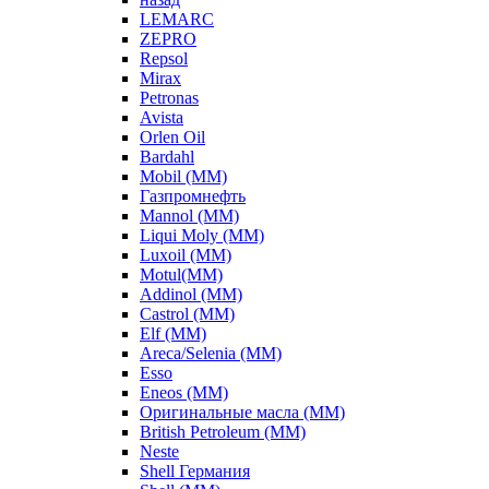
LEMARC
ZEPRO
Repsol
Mirax
Petronas
Avista
Orlen Oil
Bardahl
Mobil (ММ)
Газпромнефть
Mannol (ММ)
Liqui Moly (ММ)
Luxoil (ММ)
Motul(ММ)
Addinol (ММ)
Castrol (ММ)
Elf (ММ)
Areca/Selenia (ММ)
Esso
Eneos (ММ)
Оригинальные масла (ММ)
British Petroleum (ММ)
Neste
Shell Германия