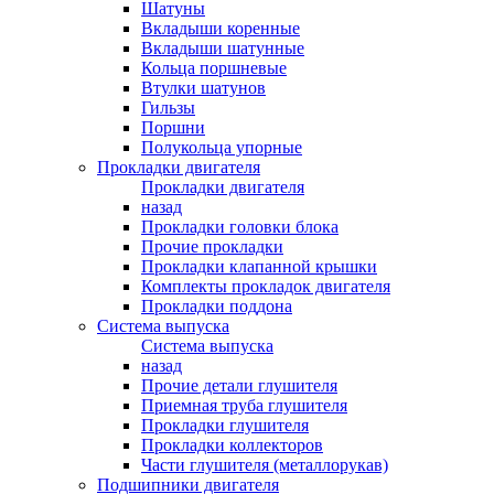
Шатуны
Вкладыши коренные
Вкладыши шатунные
Кольца поршневые
Втулки шатунов
Гильзы
Поршни
Полукольца упорные
Прокладки двигателя
Прокладки двигателя
назад
Прокладки головки блока
Прочие прокладки
Прокладки клапанной крышки
Комплекты прокладок двигателя
Прокладки поддона
Система выпуска
Система выпуска
назад
Прочие детали глушителя
Приемная труба глушителя
Прокладки глушителя
Прокладки коллекторов
Части глушителя (металлорукав)
Подшипники двигателя