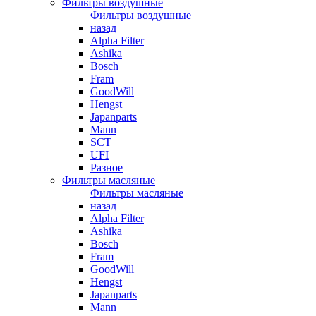
Фильтры воздушные
Фильтры воздушные
назад
Alpha Filter
Ashika
Bosch
Fram
GoodWill
Hengst
Japanparts
Mann
SCT
UFI
Разное
Фильтры масляные
Фильтры масляные
назад
Alpha Filter
Ashika
Bosch
Fram
GoodWill
Hengst
Japanparts
Mann