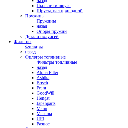
назад
Пыльники шруса
Шрусы, вал приводной
Пружины
Пружины
назад
Опоры пружин
Детали полуосей
Фильтры
Фильтры
назад
Фильтры топливные
Фильтры топливные
назад
Alpha Filter
Ashika
Bosch
Fram
GoodWill
Hengst
Japanparts
Mann
Masuma
UFI
Разное