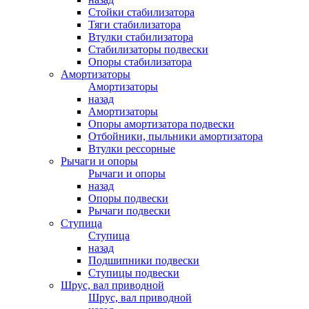
Стойки стабилизатора
Тяги стабилизатора
Втулки стабилизатора
Стабилизаторы подвески
Опоры стабилизатора
Амортизаторы
Амортизаторы
назад
Амортизаторы
Опоры амортизатора подвески
Отбойники, пыльники амортизатора
Втулки рессорные
Рычаги и опоры
Рычаги и опоры
назад
Опоры подвески
Рычаги подвески
Ступица
Ступица
назад
Подшипники подвески
Ступицы подвески
Шрус, вал приводной
Шрус, вал приводной