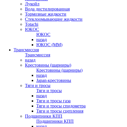
Лукойл
Вода дистилированная
Тормозные жидкости
Стеклоомывающие жидкости
Totachi
ЮКОС
ЮКОС
назад
ЮКОС (ММ)
Трансмиссия
Трансмиссия
назад
Крестовины (шарниры)
Крестовины (шарниры)
назад
Japan-крестовины
Тяги и тросы
Тяги и тросы
назад
Тяги и тросы газа
Тяги и тросы спидометра
Тяги и тросы сцепления
Подшипники КПП
Подшипники КПП
назад