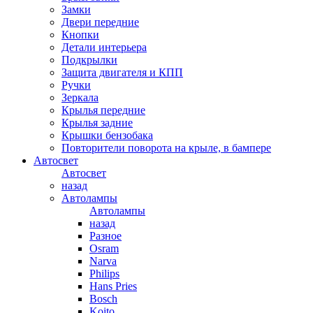
Замки
Двери передние
Кнопки
Детали интерьера
Подкрылки
Защита двигателя и КПП
Ручки
Зеркала
Крылья передние
Крылья задние
Крышки бензобака
Повторители поворота на крыле, в бампере
Автосвет
Автосвет
назад
Автолампы
Автолампы
назад
Разное
Osram
Narva
Philips
Hans Pries
Bosch
Koito