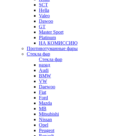
SCT
Hella
Valeo
Dawoo
GT
Master Sport
Platinum
НА КОМИССИЮ
Противотуманные фары
Стекла фар
Стекла фар
назад
Audi
BMW
VW
Daewoo
Fiat
Ford
Mazda
MB
Mitsubishi
Nissan
Opel
Peugeot
Renault