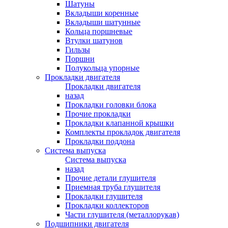
Шатуны
Вкладыши коренные
Вкладыши шатунные
Кольца поршневые
Втулки шатунов
Гильзы
Поршни
Полукольца упорные
Прокладки двигателя
Прокладки двигателя
назад
Прокладки головки блока
Прочие прокладки
Прокладки клапанной крышки
Комплекты прокладок двигателя
Прокладки поддона
Система выпуска
Система выпуска
назад
Прочие детали глушителя
Приемная труба глушителя
Прокладки глушителя
Прокладки коллекторов
Части глушителя (металлорукав)
Подшипники двигателя