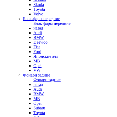
Skoda
Toyota
Volvo
Блок-фары передние
Блок-фары передние
назад
Audi
BMW
Daewoo
Fiat
Ford
Японские а/м
MB
Opel
VW
Фонари задние
Фонари задние
назад
Audi
BMW
MB
Opel
Subaru
Toyota