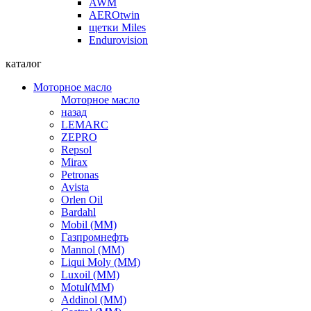
AWM
AEROtwin
щетки Miles
Endurovision
каталог
Моторное масло
Моторное масло
назад
LEMARC
ZEPRO
Repsol
Mirax
Petronas
Avista
Orlen Oil
Bardahl
Mobil (ММ)
Газпромнефть
Mannol (ММ)
Liqui Moly (ММ)
Luxoil (ММ)
Motul(ММ)
Addinol (ММ)