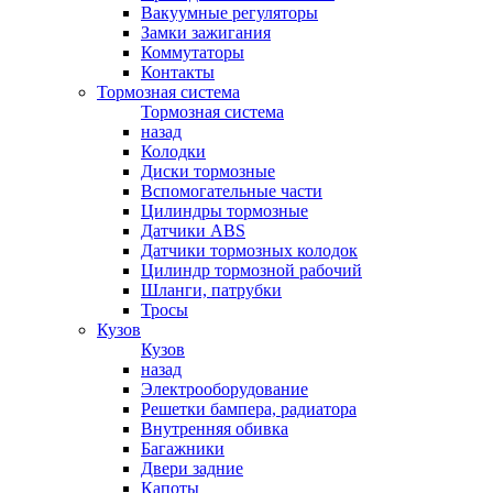
Вакуумные регуляторы
Замки зажигания
Коммутаторы
Контакты
Тормозная система
Тормозная система
назад
Колодки
Диски тормозные
Вспомогательные части
Цилиндры тормозные
Датчики ABS
Датчики тормозных колодок
Цилиндр тормозной рабочий
Шланги, патрубки
Тросы
Кузов
Кузов
назад
Электрооборудование
Решетки бампера, радиатора
Внутренняя обивка
Багажники
Двери задние
Капоты