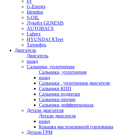
FF
G-Energy
Idemitsu
S-OIL
Лукойл GENESIS
AUTOBACS
Lubrex
HYUNDAI XTeer
Татнефть
Двигатель
Двигатель
назад
Сальники, уплотнения
Сальники, уплотнения
назад
Сальники , уплотнения двигателя
Сальники КПП
Сальники подвески
Сальники прочие
Сальники дифференциала
Детали двигателя
Детали двигателя
назад
Крышка маслозаливной горловины
Детали ГРМ