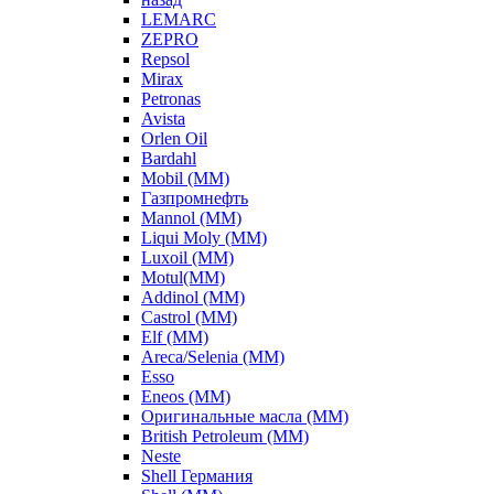
LEMARC
ZEPRO
Repsol
Mirax
Petronas
Avista
Orlen Oil
Bardahl
Mobil (ММ)
Газпромнефть
Mannol (ММ)
Liqui Moly (ММ)
Luxoil (ММ)
Motul(ММ)
Addinol (ММ)
Castrol (ММ)
Elf (ММ)
Areca/Selenia (ММ)
Esso
Eneos (ММ)
Оригинальные масла (ММ)
British Petroleum (ММ)
Neste
Shell Германия