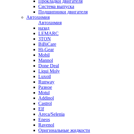
Прокладки двигателя
Система выпуска
Подшипники двигателя
Автохимия
Автохимия
назад
LEMARC
3TON
BiBiCare
Hi-Gear
Mobil
Mannol
Done Deal
Liqui Moly
Luxoil
Runway
Разное
Motul
Addinol
Castrol
Elf
Areca/Selenia
Eneos
Ravenol
Оригинальные жидкости