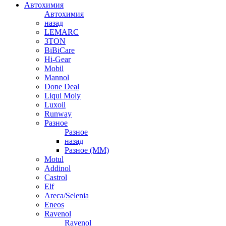
Автохимия
Автохимия
назад
LEMARC
3TON
BiBiCare
Hi-Gear
Mobil
Mannol
Done Deal
Liqui Moly
Luxoil
Runway
Разное
Разное
назад
Разное (ММ)
Motul
Addinol
Castrol
Elf
Areca/Selenia
Eneos
Ravenol
Ravenol