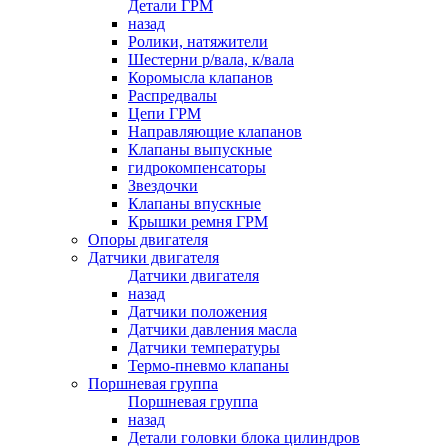
Детали ГРМ
назад
Ролики, натяжители
Шестерни р/вала, к/вала
Коромысла клапанов
Распредвалы
Цепи ГРМ
Направляющие клапанов
Клапаны выпускные
гидрокомпенсаторы
Звездочки
Клапаны впускные
Крышки ремня ГРМ
Опоры двигателя
Датчики двигателя
Датчики двигателя
назад
Датчики положения
Датчики давления масла
Датчики температуры
Термо-пневмо клапаны
Поршневая группа
Поршневая группа
назад
Детали головки блока цилиндров