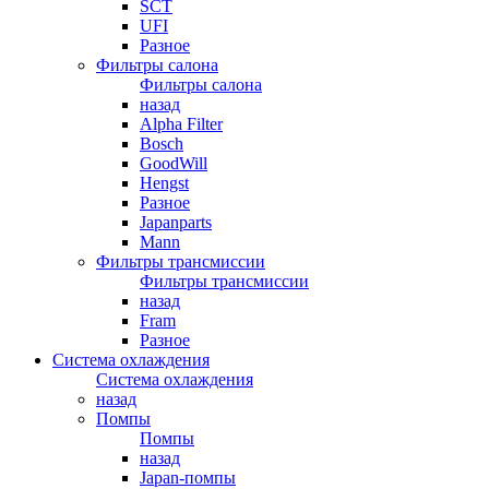
SCT
UFI
Разное
Фильтры салона
Фильтры салона
назад
Alpha Filter
Bosch
GoodWill
Hengst
Разное
Japanparts
Mann
Фильтры трансмиссии
Фильтры трансмиссии
назад
Fram
Разное
Система охлаждения
Система охлаждения
назад
Помпы
Помпы
назад
Japan-помпы