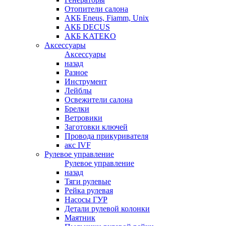
Отопители салона
АКБ Eneus, Fiamm, Unix
АКБ DECUS
АКБ KATEKO
Аксессуары
Аксессуары
назад
Разное
Инструмент
Лейблы
Освежители салона
Брелки
Ветровики
Заготовки ключей
Провода прикуривателя
акс IVF
Рулевое управление
Рулевое управление
назад
Тяги рулевые
Рейка рулевая
Насосы ГУР
Детали рулевой колонки
Маятник