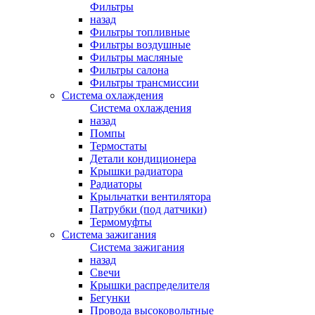
Фильтры
назад
Фильтры топливные
Фильтры воздушные
Фильтры масляные
Фильтры салона
Фильтры трансмиссии
Система охлаждения
Система охлаждения
назад
Помпы
Термостаты
Детали кондиционера
Крышки радиатора
Радиаторы
Крыльчатки вентилятора
Патрубки (под датчики)
Термомуфты
Система зажигания
Система зажигания
назад
Свечи
Крышки распределителя
Бегунки
Провода высоковольтные