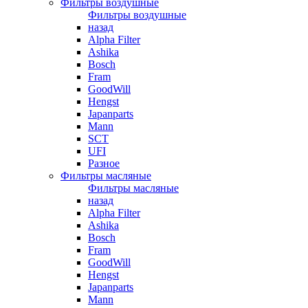
Фильтры воздушные
Фильтры воздушные
назад
Alpha Filter
Ashika
Bosch
Fram
GoodWill
Hengst
Japanparts
Mann
SCT
UFI
Разное
Фильтры масляные
Фильтры масляные
назад
Alpha Filter
Ashika
Bosch
Fram
GoodWill
Hengst
Japanparts
Mann