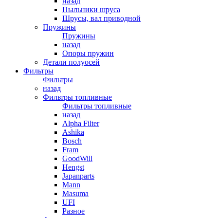
назад
Пыльники шруса
Шрусы, вал приводной
Пружины
Пружины
назад
Опоры пружин
Детали полуосей
Фильтры
Фильтры
назад
Фильтры топливные
Фильтры топливные
назад
Alpha Filter
Ashika
Bosch
Fram
GoodWill
Hengst
Japanparts
Mann
Masuma
UFI
Разное