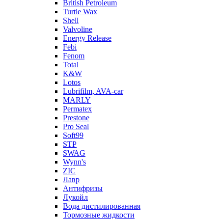
British Petroleum
Turtle Wax
Shell
Valvoline
Energy Release
Febi
Fenom
Total
K&W
Lotos
Lubrifilm, AVA-car
MARLY
Permatex
Prestone
Pro Seal
Soft99
STP
SWAG
Wynn's
ZIC
Лавр
Антифризы
Лукойл
Вода дистилированная
Тормозные жидкости