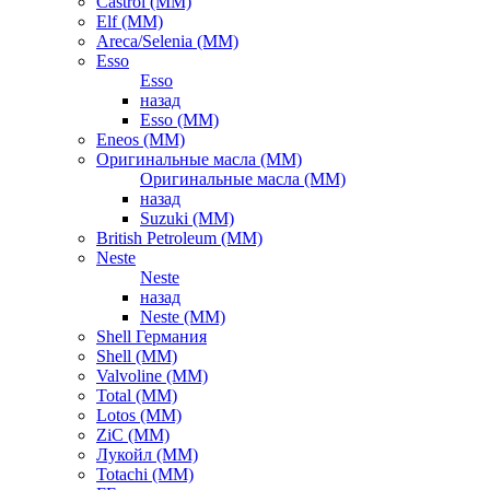
Castrol (ММ)
Elf (ММ)
Areca/Selenia (ММ)
Esso
Esso
назад
Esso (ММ)
Eneos (ММ)
Оригинальные масла (ММ)
Оригинальные масла (ММ)
назад
Suzuki (ММ)
British Petroleum (ММ)
Neste
Neste
назад
Neste (ММ)
Shell Германия
Shell (ММ)
Valvoline (ММ)
Total (ММ)
Lotos (ММ)
ZiC (ММ)
Лукойл (ММ)
Totachi (MM)