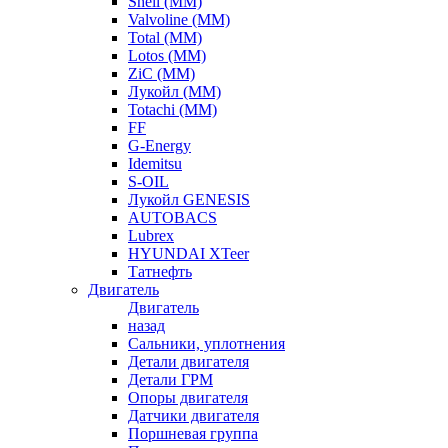
Shell (ММ)
Valvoline (ММ)
Total (ММ)
Lotos (ММ)
ZiC (ММ)
Лукойл (ММ)
Totachi (MM)
FF
G-Energy
Idemitsu
S-OIL
Лукойл GENESIS
AUTOBACS
Lubrex
HYUNDAI XTeer
Татнефть
Двигатель
Двигатель
назад
Сальники, уплотнения
Детали двигателя
Детали ГРМ
Опоры двигателя
Датчики двигателя
Поршневая группа