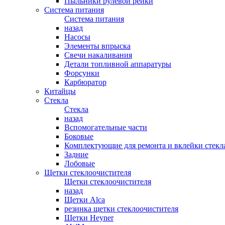
Пыльники рулевой рейки
Система питания
Система питания
назад
Насосы
Элементы впрыска
Свечи накаливания
Детали топливной аппаратуры
Форсунки
Карбюратор
Китайцы
Стекла
Стекла
назад
Вспомогательные части
Боковые
Комплектующие для ремонта и вклейки стекл
Задние
Лобовые
Щетки стеклоочистителя
Щетки стеклоочистителя
назад
Щетки Alca
резинка щетки стеклоочистителя
Щетки Heyner