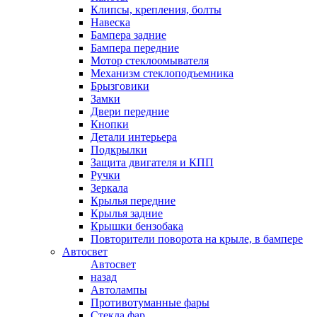
Клипсы, крепления, болты
Навеска
Бампера задние
Бампера передние
Мотор стеклоомывателя
Механизм стеклоподъемника
Брызговики
Замки
Двери передние
Кнопки
Детали интерьера
Подкрылки
Защита двигателя и КПП
Ручки
Зеркала
Крылья передние
Крылья задние
Крышки бензобака
Повторители поворота на крыле, в бампере
Автосвет
Автосвет
назад
Автолампы
Противотуманные фары
Стекла фар