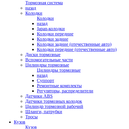
Тормозная система
назад
Колодки
Колодки
назад
Japan-колодки
Колодки передние
Колодки задние
Колодки задние (отечественные авто)
Колодки передние (отечественные авто)
Диски тормозные
Вспомогательные части
Цилиндры тормозные
Цилиндры тормозные
назад
Суппорт
Ремонтные комплекты
Регуляторы, распределители
Датчики ABS
Датчики тормозных колодок
Цилиндр тормозной рабочий
Шланги, патрубки
Тросы
Кузов
Кузов