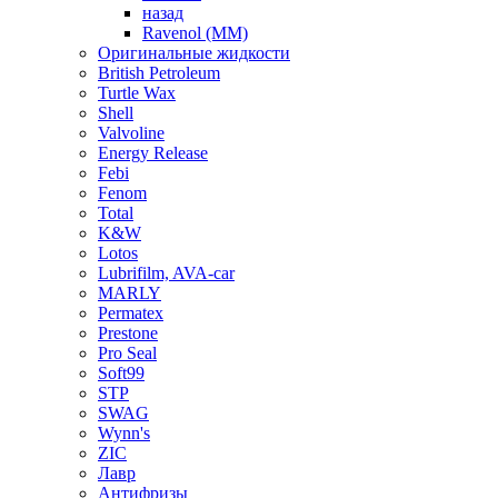
назад
Ravenol (ММ)
Оригинальные жидкости
British Petroleum
Turtle Wax
Shell
Valvoline
Energy Release
Febi
Fenom
Total
K&W
Lotos
Lubrifilm, AVA-car
MARLY
Permatex
Prestone
Pro Seal
Soft99
STP
SWAG
Wynn's
ZIC
Лавр
Антифризы