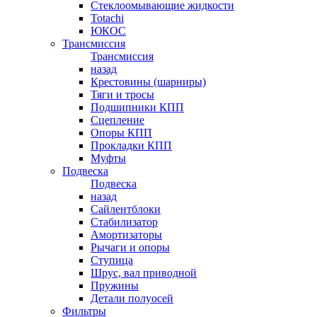
Стеклоомывающие жидкости
Totachi
ЮКОС
Трансмиссия
Трансмиссия
назад
Крестовины (шарниры)
Тяги и тросы
Подшипники КПП
Сцепление
Опоры КПП
Прокладки КПП
Муфты
Подвеска
Подвеска
назад
Сайлентблоки
Стабилизатор
Амортизаторы
Рычаги и опоры
Ступица
Шрус, вал приводной
Пружины
Детали полуосей
Фильтры