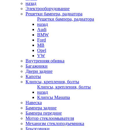
назад
Электрооборудование
Решетки бампера, радиатора
Решетки бампера, радиатора
назад
Audi
BMW
Ford
MB
Opel
VW
Внутренняя обивка
Багажники
Двери задние
Капоты
Клипсы, крепления, болты
Клипсы, крепления, болты
назад
Клипсы Masuma
Навеска
Бампера задние
Бампера передние
Мотор стеклоомывателя
Механизм стеклоподъемника
Брызговики