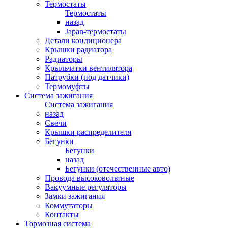
Термостаты
Термостаты
назад
Japan-термостаты
Детали кондиционера
Крышки радиатора
Радиаторы
Крыльчатки вентилятора
Патрубки (под датчики)
Термомуфты
Система зажигания
Система зажигания
назад
Свечи
Крышки распределителя
Бегунки
Бегунки
назад
Бегунки (отечественные авто)
Провода высоковольтные
Вакуумные регуляторы
Замки зажигания
Коммутаторы
Контакты
Тормозная система