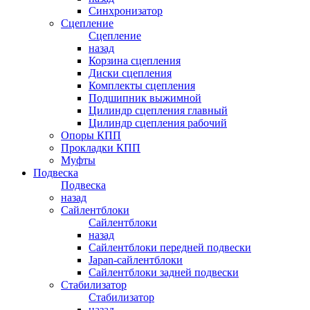
Синхронизатор
Сцепление
Сцепление
назад
Корзина сцепления
Диски сцепления
Комплекты сцепления
Подшипник выжимной
Цилиндр сцепления главный
Цилиндр сцепления рабочий
Опоры КПП
Прокладки КПП
Муфты
Подвеска
Подвеска
назад
Сайлентблоки
Сайлентблоки
назад
Сайлентблоки передней подвески
Japan-сайлентблоки
Сайлентблоки задней подвески
Стабилизатор
Стабилизатор
назад