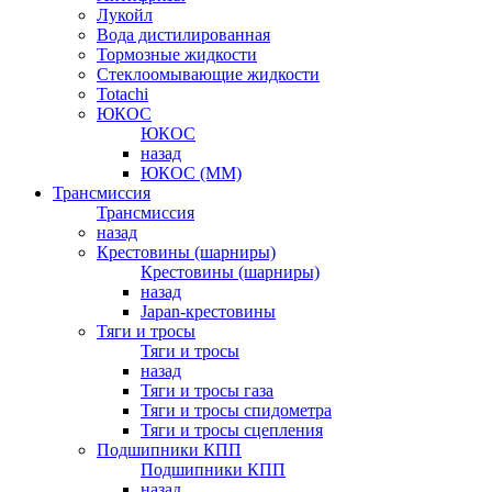
Лукойл
Вода дистилированная
Тормозные жидкости
Стеклоомывающие жидкости
Totachi
ЮКОС
ЮКОС
назад
ЮКОС (ММ)
Трансмиссия
Трансмиссия
назад
Крестовины (шарниры)
Крестовины (шарниры)
назад
Japan-крестовины
Тяги и тросы
Тяги и тросы
назад
Тяги и тросы газа
Тяги и тросы спидометра
Тяги и тросы сцепления
Подшипники КПП
Подшипники КПП
назад