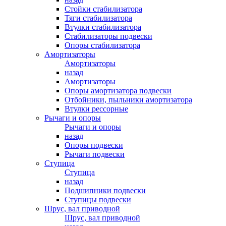
Стойки стабилизатора
Тяги стабилизатора
Втулки стабилизатора
Стабилизаторы подвески
Опоры стабилизатора
Амортизаторы
Амортизаторы
назад
Амортизаторы
Опоры амортизатора подвески
Отбойники, пыльники амортизатора
Втулки рессорные
Рычаги и опоры
Рычаги и опоры
назад
Опоры подвески
Рычаги подвески
Ступица
Ступица
назад
Подшипники подвески
Ступицы подвески
Шрус, вал приводной
Шрус, вал приводной