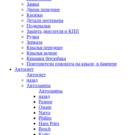
Замки
Двери передние
Кнопки
Детали интерьера
Подкрылки
Защита двигателя и КПП
Ручки
Зеркала
Крылья передние
Крылья задние
Крышки бензобака
Повторители поворота на крыле, в бампере
Автосвет
Автосвет
назад
Автолампы
Автолампы
назад
Разное
Osram
Narva
Philips
Hans Pries
Bosch
Koito