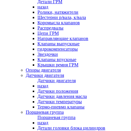
Детали ГРМ
назад
Ролики, натяжители
Шестерни р/вала, к/вала
Коромысла клапанов
Распредвалы
Цепи ГРМ
Направляющие клапанов
Клапаны выпускные
гидрокомпенсаторы
Звездочки
Клапаны впускные
Крышки ремня ГРМ
Опоры двигателя
Датчики двигателя
Датчики двигателя
назад
Датчики положения
Датчики давления масла
Датчики температуры
Термо-пневмо клапаны
Поршневая группа
Поршневая группа
назад
Детали головки блока цилиндров