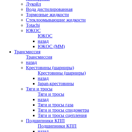
Лукойл
Вода дистилированная
Тормозные жидкости
Стеклоомывающие жидкости
Totachi
ЮКОС
ЮКОС
назад
ЮКОС (ММ)
Трансмиссия
Трансмиссия
назад
Крестовины (шарниры)
Крестовины (шарниры)
назад
Japan-крестовины
Тяги и тросы
Тяги и тросы
назад
Тяги и тросы газа
Тяги и тросы спидометра
Тяги и тросы сцепления
Подшипники КПП
Подшипники КПП
назад