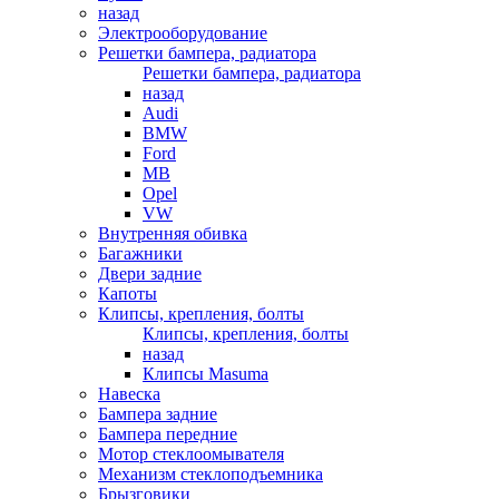
назад
Электрооборудование
Решетки бампера, радиатора
Решетки бампера, радиатора
назад
Audi
BMW
Ford
MB
Opel
VW
Внутренняя обивка
Багажники
Двери задние
Капоты
Клипсы, крепления, болты
Клипсы, крепления, болты
назад
Клипсы Masuma
Навеска
Бампера задние
Бампера передние
Мотор стеклоомывателя
Механизм стеклоподъемника
Брызговики