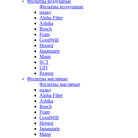
Фильтры воздушные
Фильтры воздушные
назад
Alpha Filter
Ashika
Bosch
Fram
GoodWill
Hengst
Japanparts
Mann
SCT
UFI
Разное
Фильтры масляные
Фильтры масляные
назад
Alpha Filter
Ashika
Bosch
Fram
GoodWill
Hengst
Japanparts
Mann