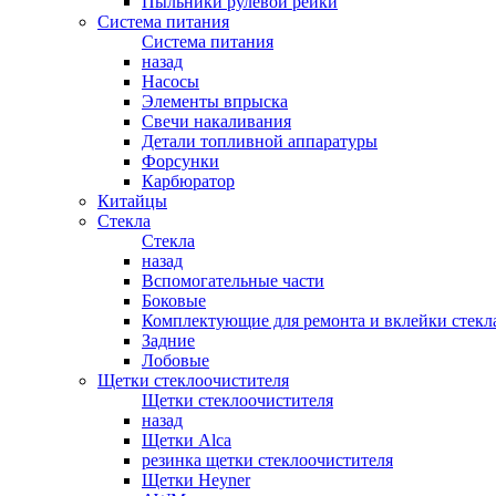
Пыльники рулевой рейки
Система питания
Система питания
назад
Насосы
Элементы впрыска
Свечи накаливания
Детали топливной аппаратуры
Форсунки
Карбюратор
Китайцы
Стекла
Стекла
назад
Вспомогательные части
Боковые
Комплектующие для ремонта и вклейки стекл
Задние
Лобовые
Щетки стеклоочистителя
Щетки стеклоочистителя
назад
Щетки Alca
резинка щетки стеклоочистителя
Щетки Heyner