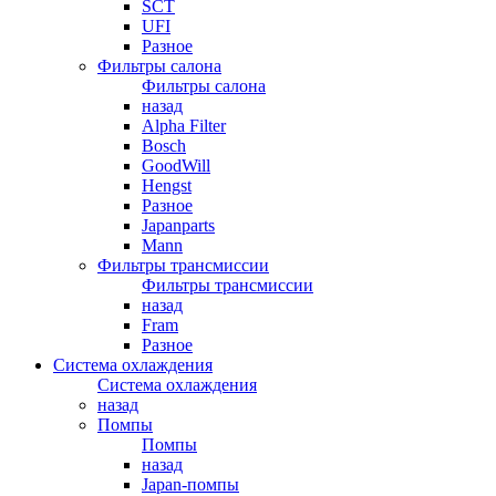
SCT
UFI
Разное
Фильтры салона
Фильтры салона
назад
Alpha Filter
Bosch
GoodWill
Hengst
Разное
Japanparts
Mann
Фильтры трансмиссии
Фильтры трансмиссии
назад
Fram
Разное
Система охлаждения
Система охлаждения
назад
Помпы
Помпы
назад
Japan-помпы