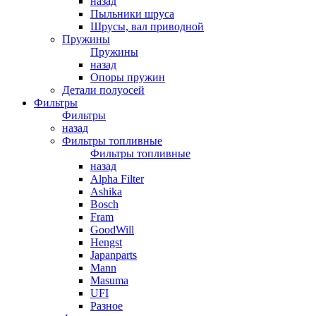
назад
Пыльники шруса
Шрусы, вал приводной
Пружины
Пружины
назад
Опоры пружин
Детали полуосей
Фильтры
Фильтры
назад
Фильтры топливные
Фильтры топливные
назад
Alpha Filter
Ashika
Bosch
Fram
GoodWill
Hengst
Japanparts
Mann
Masuma
UFI
Разное