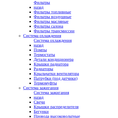
Фильтры
назад
Фильтры топливные
Фильтры воздушные
Фильтры масляные
Фильтры салона
Фильтры трансмиссии
Система охлаждения
Система охлаждения
назад
Помпы
Термостаты
Детали кондиционера
Крышки радиатора
Радиаторы
Крыльчатки вентилятора
Патрубки (под датчики)
Термомуфты
Система зажигания
Система зажигания
назад
Свечи
Крышки распределителя
Бегунки
Провода высоковольтные