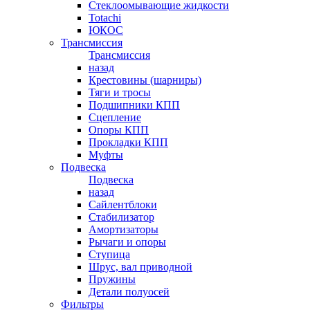
Стеклоомывающие жидкости
Totachi
ЮКОС
Трансмиссия
Трансмиссия
назад
Крестовины (шарниры)
Тяги и тросы
Подшипники КПП
Сцепление
Опоры КПП
Прокладки КПП
Муфты
Подвеска
Подвеска
назад
Сайлентблоки
Стабилизатор
Амортизаторы
Рычаги и опоры
Ступица
Шрус, вал приводной
Пружины
Детали полуосей
Фильтры