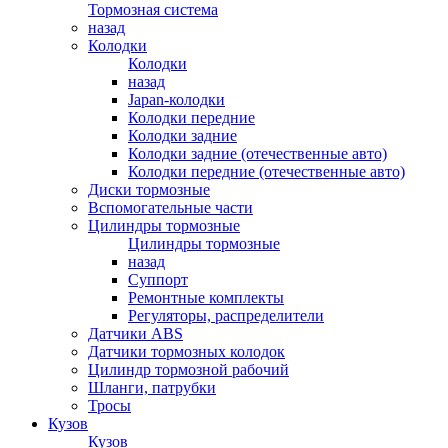
Тормозная система
назад
Колодки
Колодки
назад
Japan-колодки
Колодки передние
Колодки задние
Колодки задние (отечественные авто)
Колодки передние (отечественные авто)
Диски тормозные
Вспомогательные части
Цилиндры тормозные
Цилиндры тормозные
назад
Суппорт
Ремонтные комплекты
Регуляторы, распределители
Датчики ABS
Датчики тормозных колодок
Цилиндр тормозной рабочий
Шланги, патрубки
Тросы
Кузов
Кузов