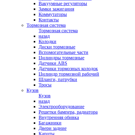
Вакуумные регуляторы
Замки зажигания
Коммутаторы
Контакты
Тормозная система
Тормозная система
назад
Колодки
Диски тормозные
Вспомогательные части
Цилиндры тормозные
Датчики ABS
Датчики тормозных колодок
Цилиндр тормозной рабочий
Шланги, патрубки
Тросы
Кузов
Кузов
назад
Электрооборудование
Решетки бампера, радиатора
Внутренняя обивка
Багажники
Двери задние
Капоты