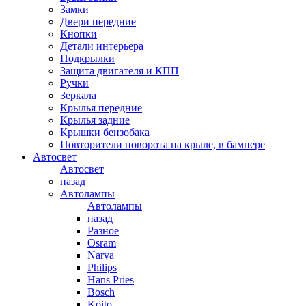
Замки
Двери передние
Кнопки
Детали интерьера
Подкрылки
Защита двигателя и КПП
Ручки
Зеркала
Крылья передние
Крылья задние
Крышки бензобака
Повторители поворота на крыле, в бампере
Автосвет
Автосвет
назад
Автолампы
Автолампы
назад
Разное
Osram
Narva
Philips
Hans Pries
Bosch
Koito