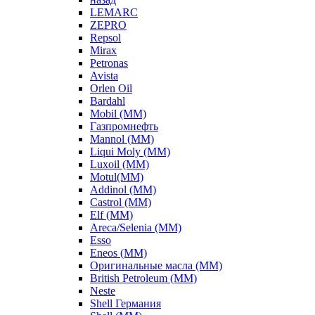
LEMARC
ZEPRO
Repsol
Mirax
Petronas
Avista
Orlen Oil
Bardahl
Mobil (ММ)
Газпромнефть
Mannol (ММ)
Liqui Moly (ММ)
Luxoil (ММ)
Motul(ММ)
Addinol (ММ)
Castrol (ММ)
Elf (ММ)
Areca/Selenia (ММ)
Esso
Eneos (ММ)
Оригинальные масла (ММ)
British Petroleum (ММ)
Neste
Shell Германия