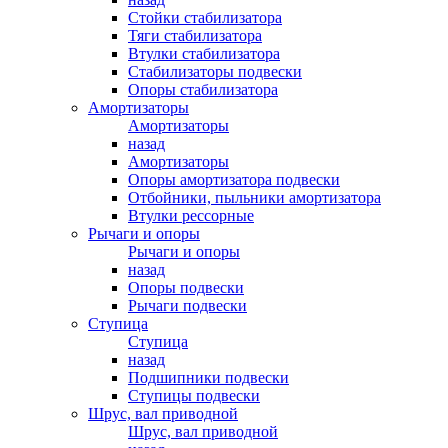
Стойки стабилизатора
Тяги стабилизатора
Втулки стабилизатора
Стабилизаторы подвески
Опоры стабилизатора
Амортизаторы
Амортизаторы
назад
Амортизаторы
Опоры амортизатора подвески
Отбойники, пыльники амортизатора
Втулки рессорные
Рычаги и опоры
Рычаги и опоры
назад
Опоры подвески
Рычаги подвески
Ступица
Ступица
назад
Подшипники подвески
Ступицы подвески
Шрус, вал приводной
Шрус, вал приводной