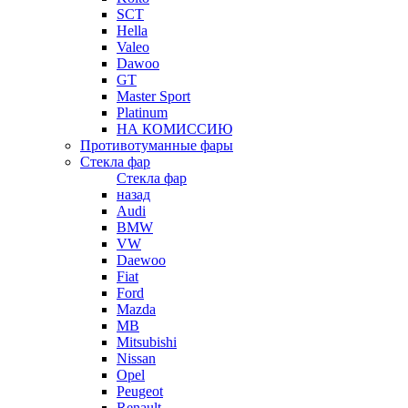
SCT
Hella
Valeo
Dawoo
GT
Master Sport
Platinum
НА КОМИССИЮ
Противотуманные фары
Стекла фар
Стекла фар
назад
Audi
BMW
VW
Daewoo
Fiat
Ford
Mazda
MB
Mitsubishi
Nissan
Opel
Peugeot
Renault