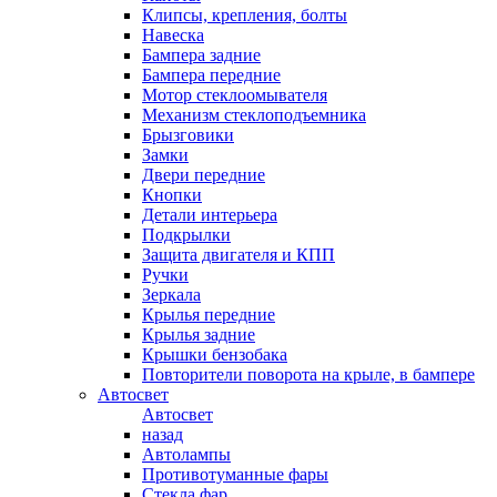
Клипсы, крепления, болты
Навеска
Бампера задние
Бампера передние
Мотор стеклоомывателя
Механизм стеклоподъемника
Брызговики
Замки
Двери передние
Кнопки
Детали интерьера
Подкрылки
Защита двигателя и КПП
Ручки
Зеркала
Крылья передние
Крылья задние
Крышки бензобака
Повторители поворота на крыле, в бампере
Автосвет
Автосвет
назад
Автолампы
Противотуманные фары
Стекла фар