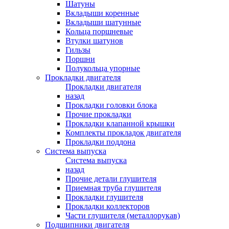
Шатуны
Вкладыши коренные
Вкладыши шатунные
Кольца поршневые
Втулки шатунов
Гильзы
Поршни
Полукольца упорные
Прокладки двигателя
Прокладки двигателя
назад
Прокладки головки блока
Прочие прокладки
Прокладки клапанной крышки
Комплекты прокладок двигателя
Прокладки поддона
Система выпуска
Система выпуска
назад
Прочие детали глушителя
Приемная труба глушителя
Прокладки глушителя
Прокладки коллекторов
Части глушителя (металлорукав)
Подшипники двигателя