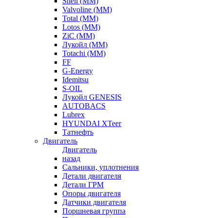
Shell (ММ)
Valvoline (ММ)
Total (ММ)
Lotos (ММ)
ZiC (ММ)
Лукойл (ММ)
Totachi (MM)
FF
G-Energy
Idemitsu
S-OIL
Лукойл GENESIS
AUTOBACS
Lubrex
HYUNDAI XTeer
Татнефть
Двигатель
Двигатель
назад
Сальники, уплотнения
Детали двигателя
Детали ГРМ
Опоры двигателя
Датчики двигателя
Поршневая группа