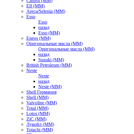
Castrol (ММ)
Elf (ММ)
Areca/Selenia (ММ)
Esso
Esso
назад
Esso (ММ)
Eneos (ММ)
Оригинальные масла (ММ)
Оригинальные масла (ММ)
назад
Suzuki (ММ)
British Petroleum (ММ)
Neste
Neste
назад
Neste (ММ)
Shell Германия
Shell (ММ)
Valvoline (ММ)
Total (ММ)
Lotos (ММ)
ZiC (ММ)
Лукойл (ММ)
Totachi (MM)