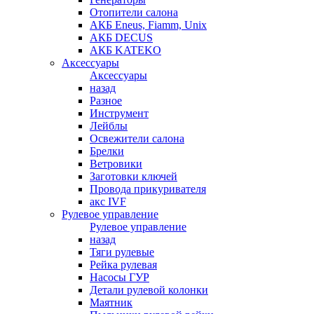
Отопители салона
АКБ Eneus, Fiamm, Unix
АКБ DECUS
АКБ KATEKO
Аксессуары
Аксессуары
назад
Разное
Инструмент
Лейблы
Освежители салона
Брелки
Ветровики
Заготовки ключей
Провода прикуривателя
акс IVF
Рулевое управление
Рулевое управление
назад
Тяги рулевые
Рейка рулевая
Насосы ГУР
Детали рулевой колонки
Маятник