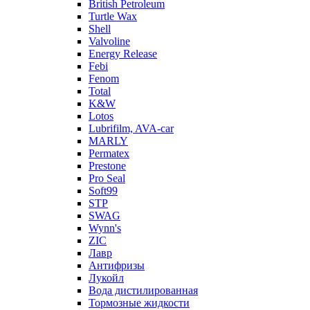
British Petroleum
Turtle Wax
Shell
Valvoline
Energy Release
Febi
Fenom
Total
K&W
Lotos
Lubrifilm, AVA-car
MARLY
Permatex
Prestone
Pro Seal
Soft99
STP
SWAG
Wynn's
ZIC
Лавр
Антифризы
Лукойл
Вода дистилированная
Тормозные жидкости