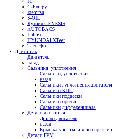
FF
G-Energy
Idemitsu
S-OIL
Лукойл GENESIS
AUTOBACS
Lubrex
HYUNDAI XTeer
Татнефть
Двигатель
Двигатель
назад
Сальники, уплотнения
Сальники, уплотнения
назад
Сальники , уплотнения двигателя
Сальники КПП
Сальники подвески
Сальники прочие
Сальники дифференциала
Детали двигателя
Детали двигателя
назад
Крышка маслозаливной горловины
Детали ГРМ