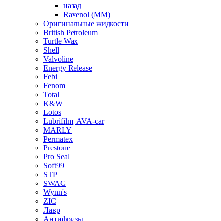
назад
Ravenol (ММ)
Оригинальные жидкости
British Petroleum
Turtle Wax
Shell
Valvoline
Energy Release
Febi
Fenom
Total
K&W
Lotos
Lubrifilm, AVA-car
MARLY
Permatex
Prestone
Pro Seal
Soft99
STP
SWAG
Wynn's
ZIC
Лавр
Антифризы