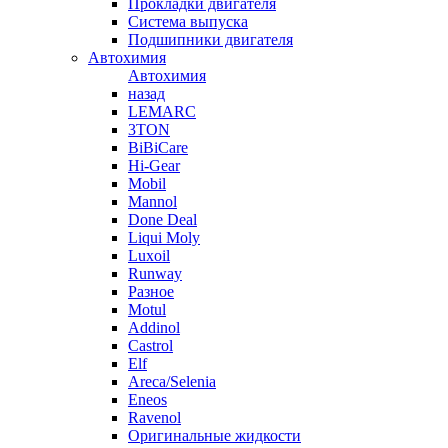
Прокладки двигателя
Система выпуска
Подшипники двигателя
Автохимия
Автохимия
назад
LEMARC
3TON
BiBiCare
Hi-Gear
Mobil
Mannol
Done Deal
Liqui Moly
Luxoil
Runway
Разное
Motul
Addinol
Castrol
Elf
Areca/Selenia
Eneos
Ravenol
Оригинальные жидкости