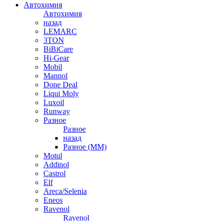
Автохимия
Автохимия
назад
LEMARC
3TON
BiBiCare
Hi-Gear
Mobil
Mannol
Done Deal
Liqui Moly
Luxoil
Runway
Разное
Разное
назад
Разное (ММ)
Motul
Addinol
Castrol
Elf
Areca/Selenia
Eneos
Ravenol
Ravenol