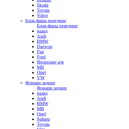
Skoda
Toyota
Volvo
Блок-фары передние
Блок-фары передние
назад
Audi
BMW
Daewoo
Fiat
Ford
Японские а/м
MB
Opel
VW
Фонари задние
Фонари задние
назад
Audi
BMW
MB
Opel
Subaru
Toyota