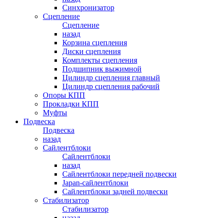
Синхронизатор
Сцепление
Сцепление
назад
Корзина сцепления
Диски сцепления
Комплекты сцепления
Подшипник выжимной
Цилиндр сцепления главный
Цилиндр сцепления рабочий
Опоры КПП
Прокладки КПП
Муфты
Подвеска
Подвеска
назад
Сайлентблоки
Сайлентблоки
назад
Сайлентблоки передней подвески
Japan-сайлентблоки
Сайлентблоки задней подвески
Стабилизатор
Стабилизатор
назад