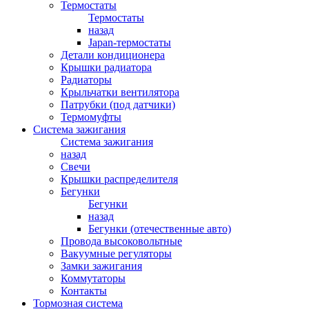
Термостаты
Термостаты
назад
Japan-термостаты
Детали кондиционера
Крышки радиатора
Радиаторы
Крыльчатки вентилятора
Патрубки (под датчики)
Термомуфты
Система зажигания
Система зажигания
назад
Свечи
Крышки распределителя
Бегунки
Бегунки
назад
Бегунки (отечественные авто)
Провода высоковольтные
Вакуумные регуляторы
Замки зажигания
Коммутаторы
Контакты
Тормозная система