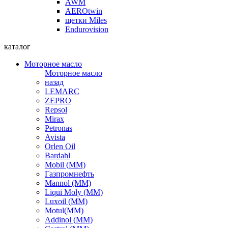
AWM
AEROtwin
щетки Miles
Endurovision
каталог
Моторное масло
Моторное масло
назад
LEMARC
ZEPRO
Repsol
Mirax
Petronas
Avista
Orlen Oil
Bardahl
Mobil (ММ)
Газпромнефть
Mannol (ММ)
Liqui Moly (ММ)
Luxoil (ММ)
Motul(ММ)
Addinol (ММ)