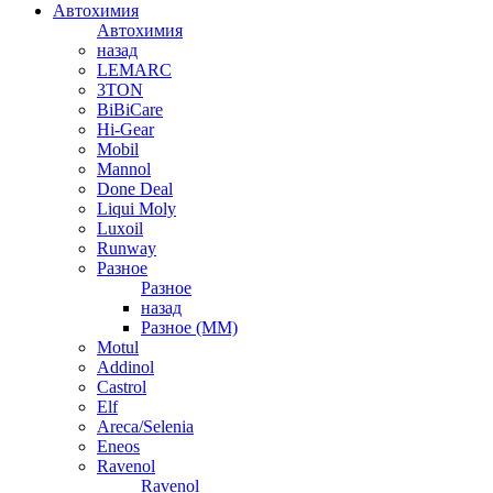
Автохимия
Автохимия
назад
LEMARC
3TON
BiBiCare
Hi-Gear
Mobil
Mannol
Done Deal
Liqui Moly
Luxoil
Runway
Разное
Разное
назад
Разное (ММ)
Motul
Addinol
Castrol
Elf
Areca/Selenia
Eneos
Ravenol
Ravenol