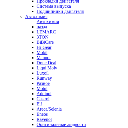
Прокладки двигателя
Система выпуска
Подшипники двигателя
Автохимия
Автохимия
назад
LEMARC
3TON
BiBiCare
Hi-Gear
Mobil
Mannol
Done Deal
Liqui Moly
Luxoil
Runway
Разное
Motul
Addinol
Castrol
Elf
Areca/Selenia
Eneos
Ravenol
Оригинальные жидкости