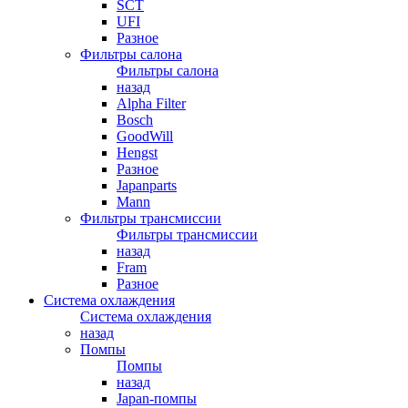
SCT
UFI
Разное
Фильтры салона
Фильтры салона
назад
Alpha Filter
Bosch
GoodWill
Hengst
Разное
Japanparts
Mann
Фильтры трансмиссии
Фильтры трансмиссии
назад
Fram
Разное
Система охлаждения
Система охлаждения
назад
Помпы
Помпы
назад
Japan-помпы