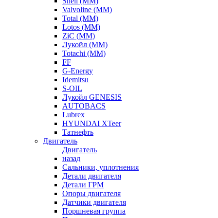
Shell (ММ)
Valvoline (ММ)
Total (ММ)
Lotos (ММ)
ZiC (ММ)
Лукойл (ММ)
Totachi (MM)
FF
G-Energy
Idemitsu
S-OIL
Лукойл GENESIS
AUTOBACS
Lubrex
HYUNDAI XTeer
Татнефть
Двигатель
Двигатель
назад
Сальники, уплотнения
Детали двигателя
Детали ГРМ
Опоры двигателя
Датчики двигателя
Поршневая группа