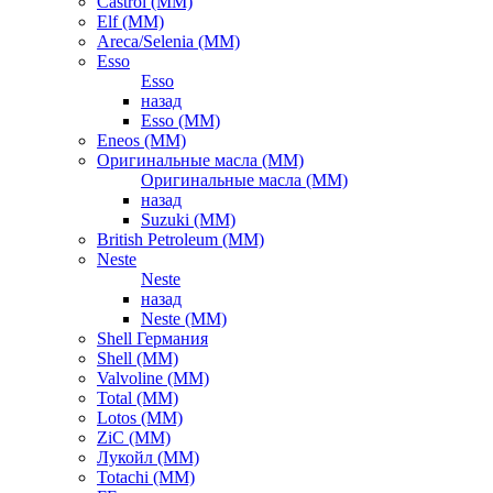
Castrol (ММ)
Elf (ММ)
Areca/Selenia (ММ)
Esso
Esso
назад
Esso (ММ)
Eneos (ММ)
Оригинальные масла (ММ)
Оригинальные масла (ММ)
назад
Suzuki (ММ)
British Petroleum (ММ)
Neste
Neste
назад
Neste (ММ)
Shell Германия
Shell (ММ)
Valvoline (ММ)
Total (ММ)
Lotos (ММ)
ZiC (ММ)
Лукойл (ММ)
Totachi (MM)