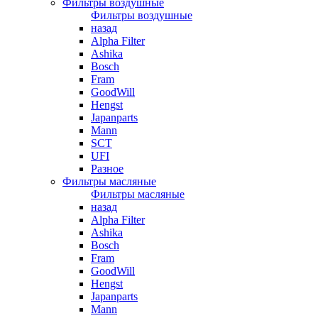
Фильтры воздушные
Фильтры воздушные
назад
Alpha Filter
Ashika
Bosch
Fram
GoodWill
Hengst
Japanparts
Mann
SCT
UFI
Разное
Фильтры масляные
Фильтры масляные
назад
Alpha Filter
Ashika
Bosch
Fram
GoodWill
Hengst
Japanparts
Mann