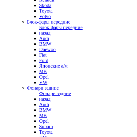
Skoda
Toyota
Volvo
Блок-фары передние
Блок-фары передние
назад
Audi
BMW
Daewoo
Fiat
Ford
Японские а/м
MB
Opel
VW
Фонари задние
Фонари задние
назад
Audi
BMW
MB
Opel
Subaru
Toyota