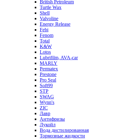
British Petroleum
Turtle Wax
Shell
Valvoline
Energy Release
Febi
Fenom
Total
K&W
Lotos
Lubrifilm, AVA-car
MARLY
Permatex
Prestone
Pro Seal
Soft99
STP
SWAG
Wynn's
ZIC
Лавр
Антифризы
Лукойл
Вода дистилированная
Тормозные жидкости