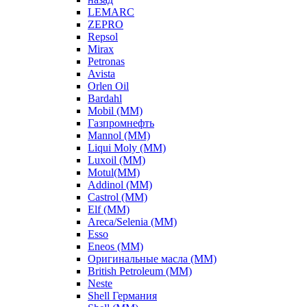
LEMARC
ZEPRO
Repsol
Mirax
Petronas
Avista
Orlen Oil
Bardahl
Mobil (ММ)
Газпромнефть
Mannol (ММ)
Liqui Moly (ММ)
Luxoil (ММ)
Motul(ММ)
Addinol (ММ)
Castrol (ММ)
Elf (ММ)
Areca/Selenia (ММ)
Esso
Eneos (ММ)
Оригинальные масла (ММ)
British Petroleum (ММ)
Neste
Shell Германия