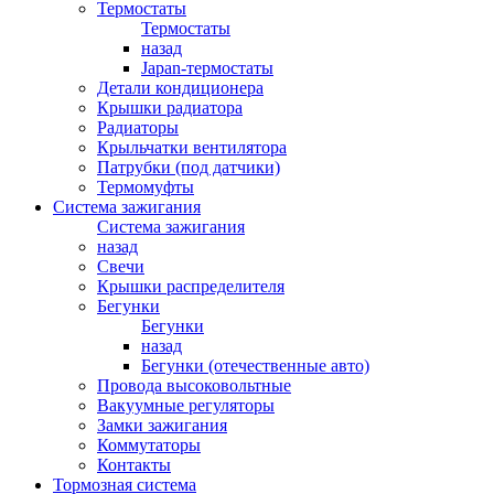
Термостаты
Термостаты
назад
Japan-термостаты
Детали кондиционера
Крышки радиатора
Радиаторы
Крыльчатки вентилятора
Патрубки (под датчики)
Термомуфты
Система зажигания
Система зажигания
назад
Свечи
Крышки распределителя
Бегунки
Бегунки
назад
Бегунки (отечественные авто)
Провода высоковольтные
Вакуумные регуляторы
Замки зажигания
Коммутаторы
Контакты
Тормозная система