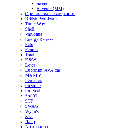
назад
Ravenol (ММ)
Оригинальные жидкости
British Petroleum
Turtle Wax
Shell
Valvoline
Energy Release
Febi
Fenom
Total
K&W
Lotos
Lubrifilm, AVA-car
MARLY
Permatex
Prestone
Pro Seal
Soft99
STP
SWAG
Wynn's
ZIC
Лавр
Антифризы