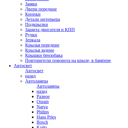
Замки
Двери передние
Кнопки
Детали интерьера
Подкрылки
Защита двигателя и КПП
Ручки
Зеркала
Крылья передние
Крылья задние
Крышки бензобака
Повторители поворота на крыле, в бампере
Автосвет
Автосвет
назад
Автолампы
Автолампы
назад
Разное
Osram
Narva
Philips
Hans Pries
Bosch
Koito