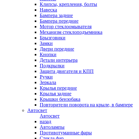
Клипсы, крепления, болты
Навеска
Бампера задние
Бампера передние
Мотор стеклоомывателя
Механизм стеклоподъемника
Брызговики
Замки
Двери передние
Кнопки
Детали интерьера
Подкрылки
Защита двигателя и КПП
Ручки
Зеркала
Крылья передние
Крылья задние
Крышки бензобака
Повторители поворота на крыле, в бампере
Автосвет
Автосвет
назад
Автолампы
Противотуманные фары
Стекла фар