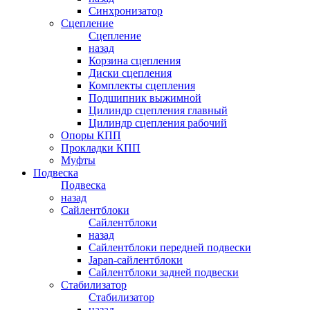
Синхронизатор
Сцепление
Сцепление
назад
Корзина сцепления
Диски сцепления
Комплекты сцепления
Подшипник выжимной
Цилиндр сцепления главный
Цилиндр сцепления рабочий
Опоры КПП
Прокладки КПП
Муфты
Подвеска
Подвеска
назад
Сайлентблоки
Сайлентблоки
назад
Сайлентблоки передней подвески
Japan-сайлентблоки
Сайлентблоки задней подвески
Стабилизатор
Стабилизатор
назад