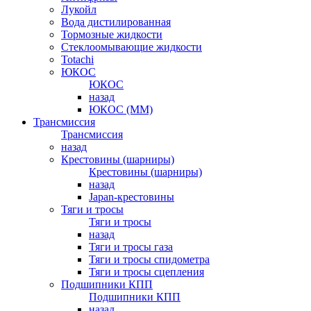
Лукойл
Вода дистилированная
Тормозные жидкости
Стеклоомывающие жидкости
Totachi
ЮКОС
ЮКОС
назад
ЮКОС (ММ)
Трансмиссия
Трансмиссия
назад
Крестовины (шарниры)
Крестовины (шарниры)
назад
Japan-крестовины
Тяги и тросы
Тяги и тросы
назад
Тяги и тросы газа
Тяги и тросы спидометра
Тяги и тросы сцепления
Подшипники КПП
Подшипники КПП
назад