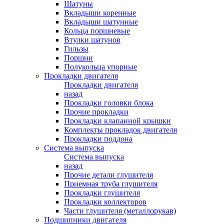
Шатуны
Вкладыши коренные
Вкладыши шатунные
Кольца поршневые
Втулки шатунов
Гильзы
Поршни
Полукольца упорные
Прокладки двигателя
Прокладки двигателя
назад
Прокладки головки блока
Прочие прокладки
Прокладки клапанной крышки
Комплекты прокладок двигателя
Прокладки поддона
Система выпуска
Система выпуска
назад
Прочие детали глушителя
Приемная труба глушителя
Прокладки глушителя
Прокладки коллекторов
Части глушителя (металлорукав)
Подшипники двигателя