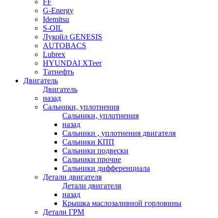
FF
G-Energy
Idemitsu
S-OIL
Лукойл GENESIS
AUTOBACS
Lubrex
HYUNDAI XTeer
Татнефть
Двигатель
Двигатель
назад
Сальники, уплотнения
Сальники, уплотнения
назад
Сальники , уплотнения двигателя
Сальники КПП
Сальники подвески
Сальники прочие
Сальники дифференциала
Детали двигателя
Детали двигателя
назад
Крышка маслозаливной горловины
Детали ГРМ