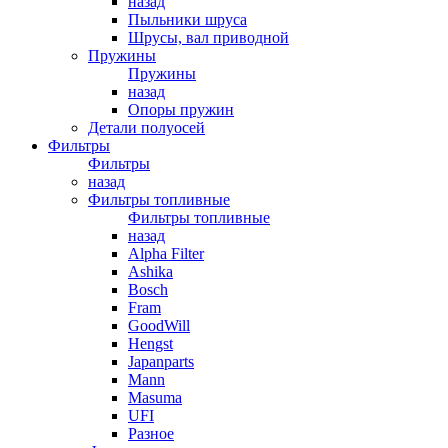
назад
Пыльники шруса
Шрусы, вал приводной
Пружины
Пружины
назад
Опоры пружин
Детали полуосей
Фильтры
Фильтры
назад
Фильтры топливные
Фильтры топливные
назад
Alpha Filter
Ashika
Bosch
Fram
GoodWill
Hengst
Japanparts
Mann
Masuma
UFI
Разное