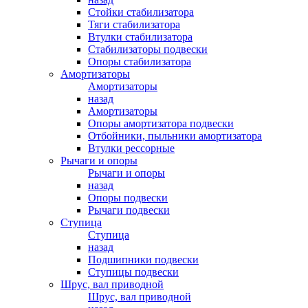
Стойки стабилизатора
Тяги стабилизатора
Втулки стабилизатора
Стабилизаторы подвески
Опоры стабилизатора
Амортизаторы
Амортизаторы
назад
Амортизаторы
Опоры амортизатора подвески
Отбойники, пыльники амортизатора
Втулки рессорные
Рычаги и опоры
Рычаги и опоры
назад
Опоры подвески
Рычаги подвески
Ступица
Ступица
назад
Подшипники подвески
Ступицы подвески
Шрус, вал приводной
Шрус, вал приводной