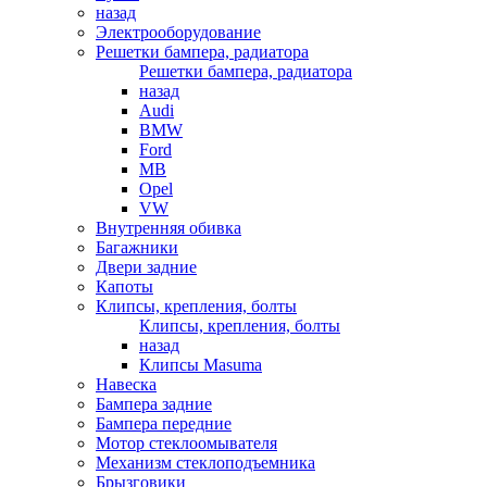
назад
Электрооборудование
Решетки бампера, радиатора
Решетки бампера, радиатора
назад
Audi
BMW
Ford
MB
Opel
VW
Внутренняя обивка
Багажники
Двери задние
Капоты
Клипсы, крепления, болты
Клипсы, крепления, болты
назад
Клипсы Masuma
Навеска
Бампера задние
Бампера передние
Мотор стеклоомывателя
Механизм стеклоподъемника
Брызговики