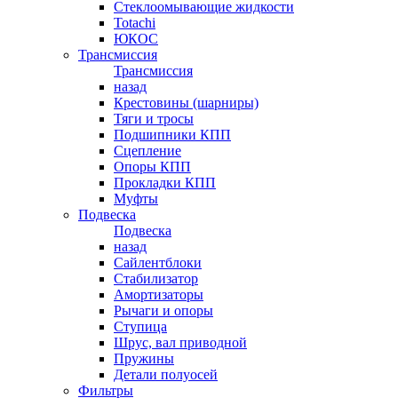
Стеклоомывающие жидкости
Totachi
ЮКОС
Трансмиссия
Трансмиссия
назад
Крестовины (шарниры)
Тяги и тросы
Подшипники КПП
Сцепление
Опоры КПП
Прокладки КПП
Муфты
Подвеска
Подвеска
назад
Сайлентблоки
Стабилизатор
Амортизаторы
Рычаги и опоры
Ступица
Шрус, вал приводной
Пружины
Детали полуосей
Фильтры