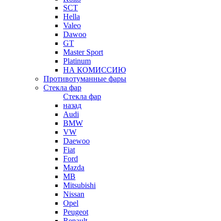
SCT
Hella
Valeo
Dawoo
GT
Master Sport
Platinum
НА КОМИССИЮ
Противотуманные фары
Стекла фар
Стекла фар
назад
Audi
BMW
VW
Daewoo
Fiat
Ford
Mazda
MB
Mitsubishi
Nissan
Opel
Peugeot
Renault