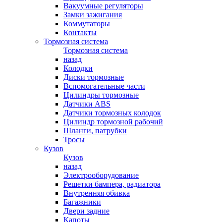
Вакуумные регуляторы
Замки зажигания
Коммутаторы
Контакты
Тормозная система
Тормозная система
назад
Колодки
Диски тормозные
Вспомогательные части
Цилиндры тормозные
Датчики ABS
Датчики тормозных колодок
Цилиндр тормозной рабочий
Шланги, патрубки
Тросы
Кузов
Кузов
назад
Электрооборудование
Решетки бампера, радиатора
Внутренняя обивка
Багажники
Двери задние
Капоты