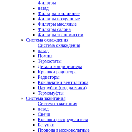
Фильтры
назад
Фильтры топливные
Фильтры воздушные
Фильтры масляные
Фильтры салона
Фильтры трансмиссии
Система охлаждения
Система охлаждения
назад
Помпы
Термостаты
Детали кондиционера
Крышки радиатора
Радиаторы
Крыльчатки вентилятора
Патрубки (под датчики)
Термомуфты
Система зажигания
Система зажигания
назад
Свечи
Крышки распределителя
Бегунки
Провода высоковольтные