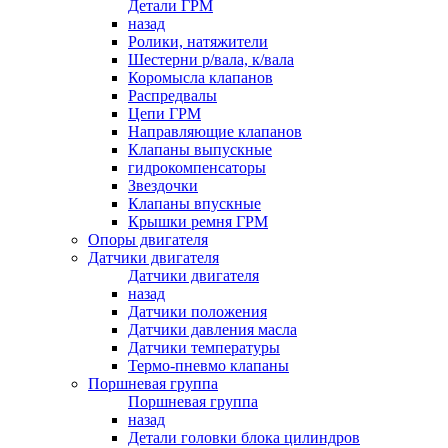
Детали ГРМ
назад
Ролики, натяжители
Шестерни р/вала, к/вала
Коромысла клапанов
Распредвалы
Цепи ГРМ
Направляющие клапанов
Клапаны выпускные
гидрокомпенсаторы
Звездочки
Клапаны впускные
Крышки ремня ГРМ
Опоры двигателя
Датчики двигателя
Датчики двигателя
назад
Датчики положения
Датчики давления масла
Датчики температуры
Термо-пневмо клапаны
Поршневая группа
Поршневая группа
назад
Детали головки блока цилиндров