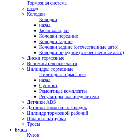
Тормозная система
назад
Колодки
Колодки
назад
Japan-колодки
Колодки передние
Колодки задние
Колодки задние (отечественные авто)
Колодки передние (отечественные авто)
Диски тормозные
Вспомогательные части
Цилиндры тормозные
Цилиндры тормозные
назад
Суппорт
Ремонтные комплекты
Регуляторы, распределители
Датчики ABS
Датчики тормозных колодок
Цилиндр тормозной рабочий
Шланги, патрубки
Тросы
Кузов
Кузов