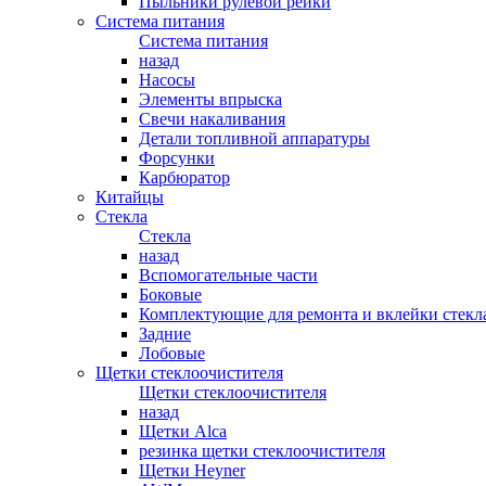
Пыльники рулевой рейки
Система питания
Система питания
назад
Насосы
Элементы впрыска
Свечи накаливания
Детали топливной аппаратуры
Форсунки
Карбюратор
Китайцы
Стекла
Стекла
назад
Вспомогательные части
Боковые
Комплектующие для ремонта и вклейки стекл
Задние
Лобовые
Щетки стеклоочистителя
Щетки стеклоочистителя
назад
Щетки Alca
резинка щетки стеклоочистителя
Щетки Heyner