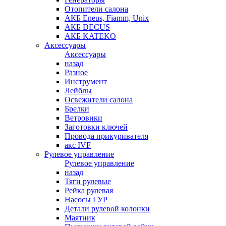
Отопители салона
АКБ Eneus, Fiamm, Unix
АКБ DECUS
АКБ KATEKO
Аксессуары
Аксессуары
назад
Разное
Инструмент
Лейблы
Освежители салона
Брелки
Ветровики
Заготовки ключей
Провода прикуривателя
акс IVF
Рулевое управление
Рулевое управление
назад
Тяги рулевые
Рейка рулевая
Насосы ГУР
Детали рулевой колонки
Маятник