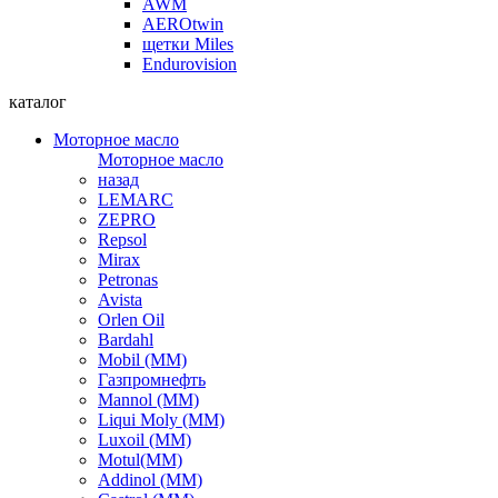
AWM
AEROtwin
щетки Miles
Endurovision
каталог
Моторное масло
Моторное масло
назад
LEMARC
ZEPRO
Repsol
Mirax
Petronas
Avista
Orlen Oil
Bardahl
Mobil (ММ)
Газпромнефть
Mannol (ММ)
Liqui Moly (ММ)
Luxoil (ММ)
Motul(ММ)
Addinol (ММ)