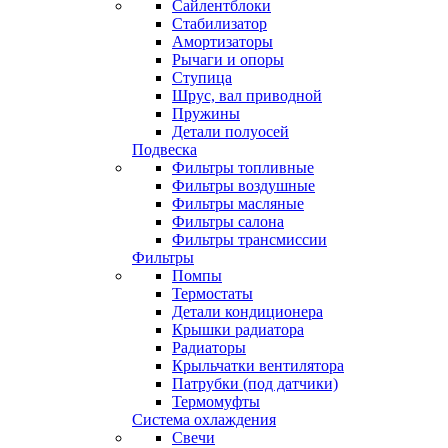
Сайлентблоки
Стабилизатор
Амортизаторы
Рычаги и опоры
Ступица
Шрус, вал приводной
Пружины
Детали полуосей
Подвеска
Фильтры топливные
Фильтры воздушные
Фильтры масляные
Фильтры салона
Фильтры трансмиссии
Фильтры
Помпы
Термостаты
Детали кондиционера
Крышки радиатора
Радиаторы
Крыльчатки вентилятора
Патрубки (под датчики)
Термомуфты
Система охлаждения
Свечи