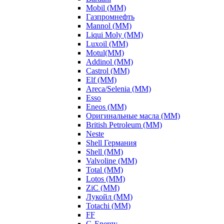
Mobil (ММ)
Газпромнефть
Mannol (ММ)
Liqui Moly (ММ)
Luxoil (ММ)
Motul(ММ)
Addinol (ММ)
Castrol (ММ)
Elf (ММ)
Areca/Selenia (ММ)
Esso
Eneos (ММ)
Оригинальные масла (ММ)
British Petroleum (ММ)
Neste
Shell Германия
Shell (ММ)
Valvoline (ММ)
Total (ММ)
Lotos (ММ)
ZiC (ММ)
Лукойл (ММ)
Totachi (MM)
FF
G-Energy