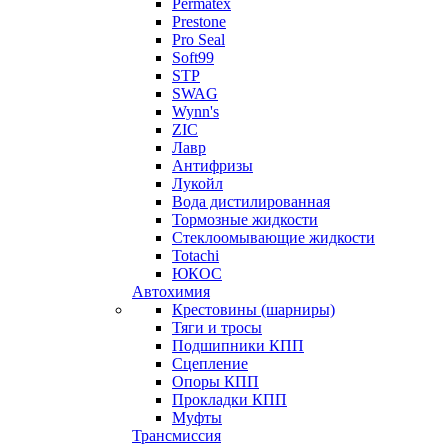
Permatex
Prestone
Pro Seal
Soft99
STP
SWAG
Wynn's
ZIC
Лавр
Антифризы
Лукойл
Вода дистилированная
Тормозные жидкости
Стеклоомывающие жидкости
Totachi
ЮКОС
Автохимия
Крестовины (шарниры)
Тяги и тросы
Подшипники КПП
Сцепление
Опоры КПП
Прокладки КПП
Муфты
Трансмиссия