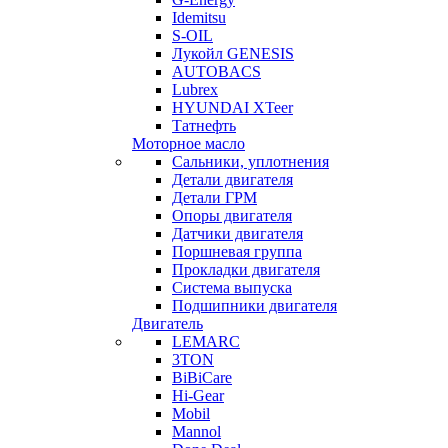
Idemitsu
S-OIL
Лукойл GENESIS
AUTOBACS
Lubrex
HYUNDAI XTeer
Татнефть
Моторное масло
Сальники, уплотнения
Детали двигателя
Детали ГРМ
Опоры двигателя
Датчики двигателя
Поршневая группа
Прокладки двигателя
Система выпуска
Подшипники двигателя
Двигатель
LEMARC
3TON
BiBiCare
Hi-Gear
Mobil
Mannol