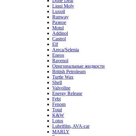
Done Deal
Liqui Moly
Luxoil
Runway
Разное
Motul
Addinol
Castrol
Elf
Areca/Selenia
Eneos
Ravenol
Оригинальные жидкости
British Petroleum
Turtle Wax
Shell
Valvoline
Energy Release
Febi
Fenom
Total
K&W
Lotos
Lubrifilm, AVA-car
MARLY