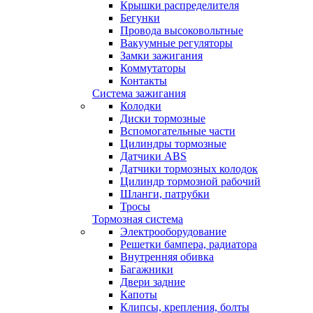
Крышки распределителя
Бегунки
Провода высоковольтные
Вакуумные регуляторы
Замки зажигания
Коммутаторы
Контакты
Система зажигания
Колодки
Диски тормозные
Вспомогательные части
Цилиндры тормозные
Датчики ABS
Датчики тормозных колодок
Цилиндр тормозной рабочий
Шланги, патрубки
Тросы
Тормозная система
Электрооборудование
Решетки бампера, радиатора
Внутренняя обивка
Багажники
Двери задние
Капоты
Клипсы, крепления, болты