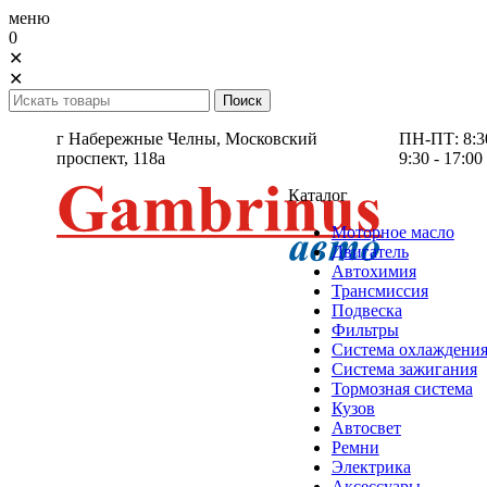
меню
0
✕
✕
г Набережные Челны,
Московский
ПН-ПТ: 8:30 
проспект, 118а
9:30 - 17:00
Каталог
Моторное масло
Двигатель
Автохимия
Трансмиссия
Подвеска
Фильтры
Система охлаждени
Система зажигания
Тормозная система
Кузов
Автосвет
Ремни
Электрика
Аксессуары