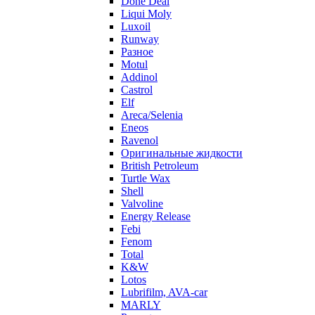
Done Deal
Liqui Moly
Luxoil
Runway
Разное
Motul
Addinol
Castrol
Elf
Areca/Selenia
Eneos
Ravenol
Оригинальные жидкости
British Petroleum
Turtle Wax
Shell
Valvoline
Energy Release
Febi
Fenom
Total
K&W
Lotos
Lubrifilm, AVA-car
MARLY