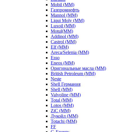
Mobil (ММ)
Газпромнефть
Mannol (ММ)
Liqui Moly (ММ)
Luxoil (ММ)
Motul(ММ)
Addinol (ММ)
Castrol (ММ)
Elf (ММ)
Areca/Selenia (ММ)
Esso
Eneos (ММ)
Оригинальные масла (ММ)
British Petroleum (ММ)
Neste
Shell Германия
Shell (ММ)
Valvoline (ММ)
Total (ММ)
Lotos (ММ)
ZiC (ММ)
Лукойл (ММ)
Totachi (MM)
FF
G-Energy