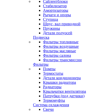
Сайлентблоки
Стабилизатор
Амортизаторы
Рычаги и опоры
Ступица
Шрус, вал приводной
Пружины
Детали полуосей
Подвеска
Фильтры топливные
Фильтры воздушные
Фильтры масляные
Фильтры салона
Фильтры трансмиссии
Фильтры
Помпы
Термостаты
Детали кондиционера
Крышки радиатора
Радиаторы
Крыльчатки вентилятора
Патрубки (под датчики)
Термомуфты
Система охлаждения
Свечи