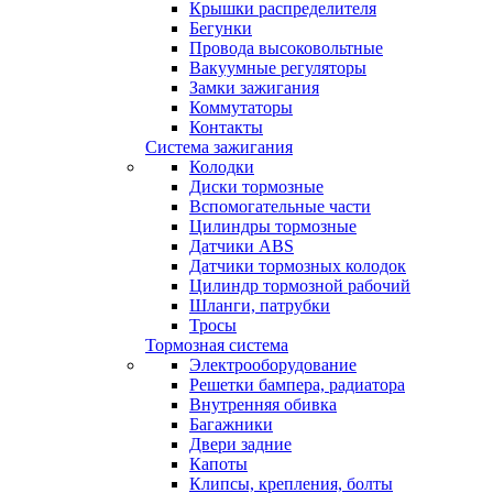
Крышки распределителя
Бегунки
Провода высоковольтные
Вакуумные регуляторы
Замки зажигания
Коммутаторы
Контакты
Система зажигания
Колодки
Диски тормозные
Вспомогательные части
Цилиндры тормозные
Датчики ABS
Датчики тормозных колодок
Цилиндр тормозной рабочий
Шланги, патрубки
Тросы
Тормозная система
Электрооборудование
Решетки бампера, радиатора
Внутренняя обивка
Багажники
Двери задние
Капоты
Клипсы, крепления, болты