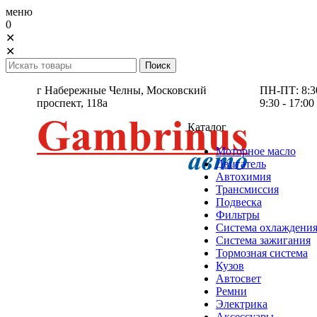
меню
0
✕
✕
г Набережные Челны,
Московский
ПН-ПТ: 8:30 
проспект, 118а
9:30 - 17:00
Каталог
Моторное масло
Двигатель
Автохимия
Трансмиссия
Подвеска
Фильтры
Система охлаждени
Система зажигания
Тормозная система
Кузов
Автосвет
Ремни
Электрика
Аксессуары