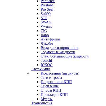
Permatex
Prestone
Pro Seal
Soft99
STP
SWAG
Wynn's
ZIC
Лавр
Антифризы
Лукойл
Вода дистилированная
Тормозные жидкости
Стеклоомывающие жидкости
Totachi
ЮКОС
Автохимия
Крестовины (шарниры)
Тяги и тросы
Подшипники КПП
Сцепление
Опоры КПП
Прокладки КПП
Муфты
Трансмиссия