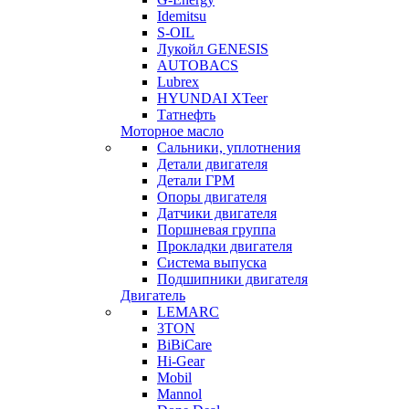
Idemitsu
S-OIL
Лукойл GENESIS
AUTOBACS
Lubrex
HYUNDAI XTeer
Татнефть
Моторное масло
Сальники, уплотнения
Детали двигателя
Детали ГРМ
Опоры двигателя
Датчики двигателя
Поршневая группа
Прокладки двигателя
Система выпуска
Подшипники двигателя
Двигатель
LEMARC
3TON
BiBiCare
Hi-Gear
Mobil
Mannol