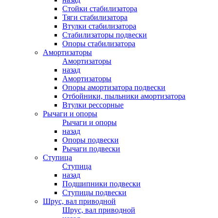
Стойки стабилизатора
Тяги стабилизатора
Втулки стабилизатора
Стабилизаторы подвески
Опоры стабилизатора
Амортизаторы
Амортизаторы
назад
Амортизаторы
Опоры амортизатора подвески
Отбойники, пыльники амортизатора
Втулки рессорные
Рычаги и опоры
Рычаги и опоры
назад
Опоры подвески
Рычаги подвески
Ступица
Ступица
назад
Подшипники подвески
Ступицы подвески
Шрус, вал приводной
Шрус, вал приводной