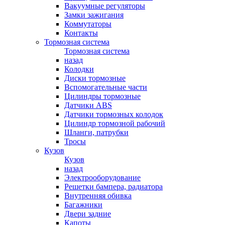
Вакуумные регуляторы
Замки зажигания
Коммутаторы
Контакты
Тормозная система
Тормозная система
назад
Колодки
Диски тормозные
Вспомогательные части
Цилиндры тормозные
Датчики ABS
Датчики тормозных колодок
Цилиндр тормозной рабочий
Шланги, патрубки
Тросы
Кузов
Кузов
назад
Электрооборудование
Решетки бампера, радиатора
Внутренняя обивка
Багажники
Двери задние
Капоты