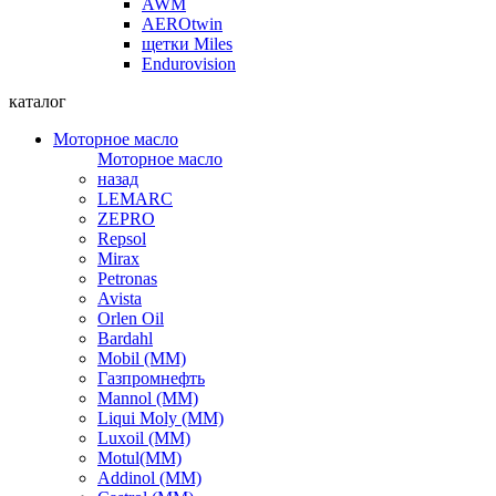
AWM
AEROtwin
щетки Miles
Endurovision
каталог
Моторное масло
Моторное масло
назад
LEMARC
ZEPRO
Repsol
Mirax
Petronas
Avista
Orlen Oil
Bardahl
Mobil (ММ)
Газпромнефть
Mannol (ММ)
Liqui Moly (ММ)
Luxoil (ММ)
Motul(ММ)
Addinol (ММ)