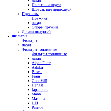
назад
Пыльники шруса
Шрусы, вал приводной
Пружины
Пружины
назад
Опоры пружин
Детали полуосей
Фильтры
Фильтры
назад
Фильтры топливные
Фильтры топливные
назад
Alpha Filter
Ashika
Bosch
Fram
GoodWill
Hengst
Japanparts
Mann
Masuma
UFI
Разное