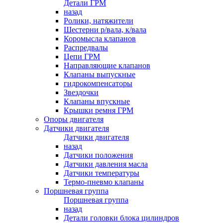
Детали ГРМ
назад
Ролики, натяжители
Шестерни р/вала, к/вала
Коромысла клапанов
Распредвалы
Цепи ГРМ
Направляющие клапанов
Клапаны выпускные
гидрокомпенсаторы
Звездочки
Клапаны впускные
Крышки ремня ГРМ
Опоры двигателя
Датчики двигателя
Датчики двигателя
назад
Датчики положения
Датчики давления масла
Датчики температуры
Термо-пневмо клапаны
Поршневая группа
Поршневая группа
назад
Детали головки блока цилиндров