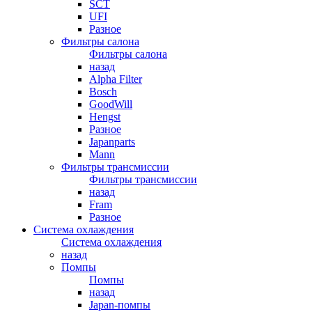
SCT
UFI
Разное
Фильтры салона
Фильтры салона
назад
Alpha Filter
Bosch
GoodWill
Hengst
Разное
Japanparts
Mann
Фильтры трансмиссии
Фильтры трансмиссии
назад
Fram
Разное
Система охлаждения
Система охлаждения
назад
Помпы
Помпы
назад
Japan-помпы