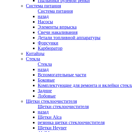
Пыльники рулевой рейки
Система питания
Система питания
назад
Насосы
Элементы впрыска
Свечи накаливания
Детали топливной аппаратуры
Форсунки
Карбюратор
Китайцы
Стекла
Стекла
назад
Вспомогательные части
Боковые
Комплектующие для ремонта и вклейки стекл
Задние
Лобовые
Щетки стеклоочистителя
Щетки стеклоочистителя
назад
Щетки Alca
резинка щетки стеклоочистителя
Щетки Heyner