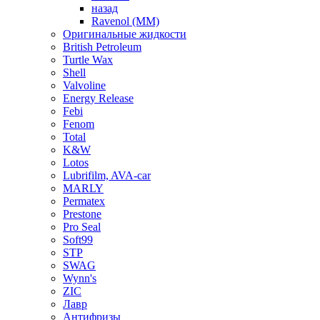
назад
Ravenol (ММ)
Оригинальные жидкости
British Petroleum
Turtle Wax
Shell
Valvoline
Energy Release
Febi
Fenom
Total
K&W
Lotos
Lubrifilm, AVA-car
MARLY
Permatex
Prestone
Pro Seal
Soft99
STP
SWAG
Wynn's
ZIC
Лавр
Антифризы