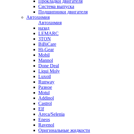
Прокладки двигателя
Система выпуска
Подшипники двигателя
Автохимия
Автохимия
назад
LEMARC
3TON
BiBiCare
Hi-Gear
Mobil
Mannol
Done Deal
Liqui Moly
Luxoil
Runway
Разное
Motul
Addinol
Castrol
Elf
Areca/Selenia
Eneos
Ravenol
Оригинальные жидкости