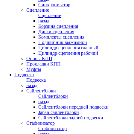
Синхронизатор
Сцепление
Сцепление
назад
Корзина сцепления
Диски сцепления
Комплекты сцепления
Подшипник выжимной
Цилиндр сцепления главный
Цилиндр сцепления рабочий
Опоры КПП
Прокладки КПП
Муфты
Подвеска
Подвеска
назад
Сайлентблоки
Сайлентблоки
назад
Сайлентблоки передней подвески
Japan-сайлентблоки
Сайлентблоки задней подвески
Стабилизатор
Стабилизатор
назад