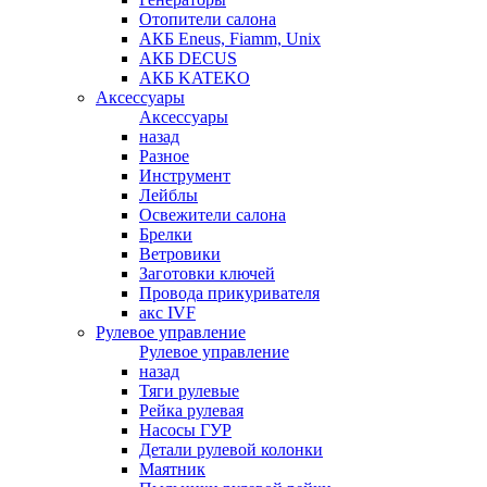
Отопители салона
АКБ Eneus, Fiamm, Unix
АКБ DECUS
АКБ KATEKO
Аксессуары
Аксессуары
назад
Разное
Инструмент
Лейблы
Освежители салона
Брелки
Ветровики
Заготовки ключей
Провода прикуривателя
акс IVF
Рулевое управление
Рулевое управление
назад
Тяги рулевые
Рейка рулевая
Насосы ГУР
Детали рулевой колонки
Маятник