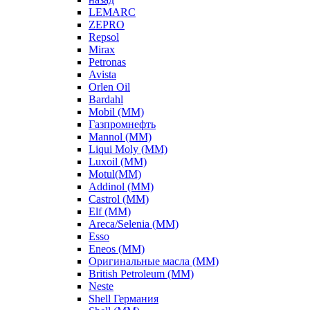
LEMARC
ZEPRO
Repsol
Mirax
Petronas
Avista
Orlen Oil
Bardahl
Mobil (ММ)
Газпромнефть
Mannol (ММ)
Liqui Moly (ММ)
Luxoil (ММ)
Motul(ММ)
Addinol (ММ)
Castrol (ММ)
Elf (ММ)
Areca/Selenia (ММ)
Esso
Eneos (ММ)
Оригинальные масла (ММ)
British Petroleum (ММ)
Neste
Shell Германия