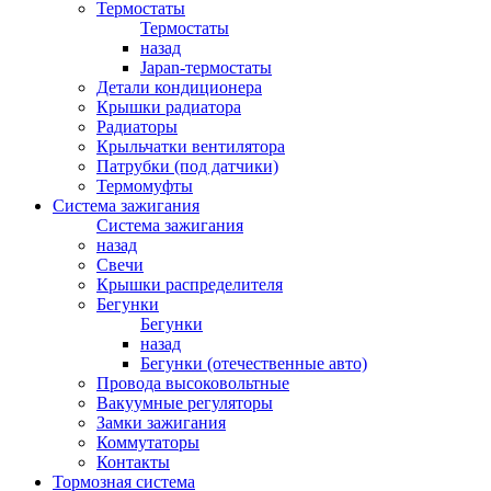
Термостаты
Термостаты
назад
Japan-термостаты
Детали кондиционера
Крышки радиатора
Радиаторы
Крыльчатки вентилятора
Патрубки (под датчики)
Термомуфты
Система зажигания
Система зажигания
назад
Свечи
Крышки распределителя
Бегунки
Бегунки
назад
Бегунки (отечественные авто)
Провода высоковольтные
Вакуумные регуляторы
Замки зажигания
Коммутаторы
Контакты
Тормозная система