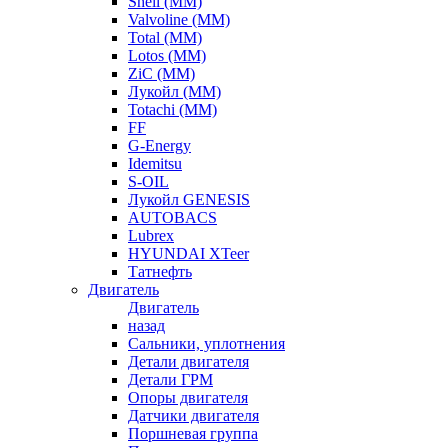
Shell (ММ)
Valvoline (ММ)
Total (ММ)
Lotos (ММ)
ZiC (ММ)
Лукойл (ММ)
Totachi (MM)
FF
G-Energy
Idemitsu
S-OIL
Лукойл GENESIS
AUTOBACS
Lubrex
HYUNDAI XTeer
Татнефть
Двигатель
Двигатель
назад
Сальники, уплотнения
Детали двигателя
Детали ГРМ
Опоры двигателя
Датчики двигателя
Поршневая группа