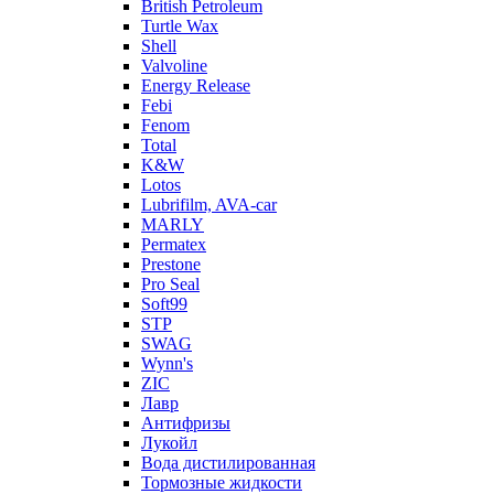
British Petroleum
Turtle Wax
Shell
Valvoline
Energy Release
Febi
Fenom
Total
K&W
Lotos
Lubrifilm, AVA-car
MARLY
Permatex
Prestone
Pro Seal
Soft99
STP
SWAG
Wynn's
ZIC
Лавр
Антифризы
Лукойл
Вода дистилированная
Тормозные жидкости