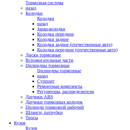
Тормозная система
назад
Колодки
Колодки
назад
Japan-колодки
Колодки передние
Колодки задние
Колодки задние (отечественные авто)
Колодки передние (отечественные авто)
Диски тормозные
Вспомогательные части
Цилиндры тормозные
Цилиндры тормозные
назад
Суппорт
Ремонтные комплекты
Регуляторы, распределители
Датчики ABS
Датчики тормозных колодок
Цилиндр тормозной рабочий
Шланги, патрубки
Тросы
Кузов
Кузов