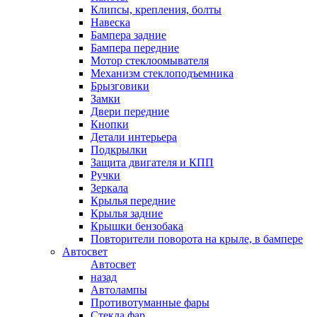
Клипсы, крепления, болты
Навеска
Бампера задние
Бампера передние
Мотор стеклоомывателя
Механизм стеклоподъемника
Брызговики
Замки
Двери передние
Кнопки
Детали интерьера
Подкрылки
Защита двигателя и КПП
Ручки
Зеркала
Крылья передние
Крылья задние
Крышки бензобака
Повторители поворота на крыле, в бампере
Автосвет
Автосвет
назад
Автолампы
Противотуманные фары
Стекла фар