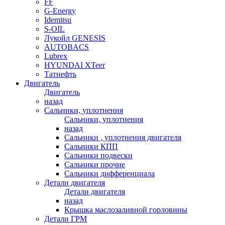
FF
G-Energy
Idemitsu
S-OIL
Лукойл GENESIS
AUTOBACS
Lubrex
HYUNDAI XTeer
Татнефть
Двигатель
Двигатель
назад
Сальники, уплотнения
Сальники, уплотнения
назад
Сальники , уплотнения двигателя
Сальники КПП
Сальники подвески
Сальники прочие
Сальники дифференциала
Детали двигателя
Детали двигателя
назад
Крышка маслозаливной горловины
Детали ГРМ