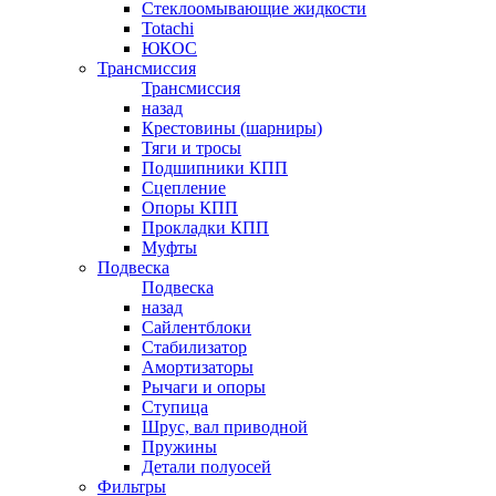
Стеклоомывающие жидкости
Totachi
ЮКОС
Трансмиссия
Трансмиссия
назад
Крестовины (шарниры)
Тяги и тросы
Подшипники КПП
Сцепление
Опоры КПП
Прокладки КПП
Муфты
Подвеска
Подвеска
назад
Сайлентблоки
Стабилизатор
Амортизаторы
Рычаги и опоры
Ступица
Шрус, вал приводной
Пружины
Детали полуосей
Фильтры