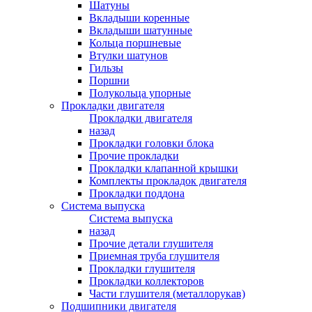
Шатуны
Вкладыши коренные
Вкладыши шатунные
Кольца поршневые
Втулки шатунов
Гильзы
Поршни
Полукольца упорные
Прокладки двигателя
Прокладки двигателя
назад
Прокладки головки блока
Прочие прокладки
Прокладки клапанной крышки
Комплекты прокладок двигателя
Прокладки поддона
Система выпуска
Система выпуска
назад
Прочие детали глушителя
Приемная труба глушителя
Прокладки глушителя
Прокладки коллекторов
Части глушителя (металлорукав)
Подшипники двигателя