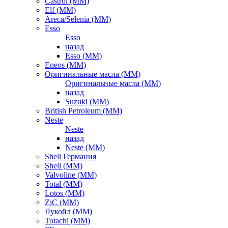
Castrol (ММ)
Elf (ММ)
Areca/Selenia (ММ)
Esso
Esso
назад
Esso (ММ)
Eneos (ММ)
Оригинальные масла (ММ)
Оригинальные масла (ММ)
назад
Suzuki (ММ)
British Petroleum (ММ)
Neste
Neste
назад
Neste (ММ)
Shell Германия
Shell (ММ)
Valvoline (ММ)
Total (ММ)
Lotos (ММ)
ZiC (ММ)
Лукойл (ММ)
Totachi (MM)