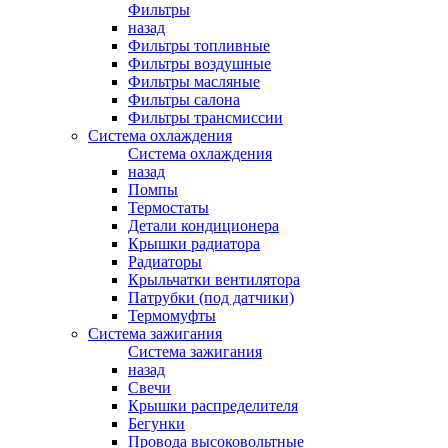
Фильтры
назад
Фильтры топливные
Фильтры воздушные
Фильтры масляные
Фильтры салона
Фильтры трансмиссии
Система охлаждения
Система охлаждения
назад
Помпы
Термостаты
Детали кондиционера
Крышки радиатора
Радиаторы
Крыльчатки вентилятора
Патрубки (под датчики)
Термомуфты
Система зажигания
Система зажигания
назад
Свечи
Крышки распределителя
Бегунки
Провода высоковольтные