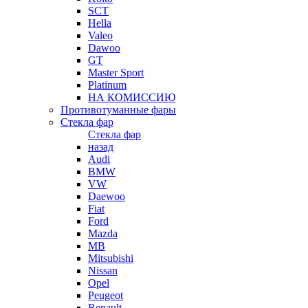
SCT
Hella
Valeo
Dawoo
GT
Master Sport
Platinum
НА КОМИССИЮ
Противотуманные фары
Стекла фар
Стекла фар
назад
Audi
BMW
VW
Daewoo
Fiat
Ford
Mazda
MB
Mitsubishi
Nissan
Opel
Peugeot
Renault