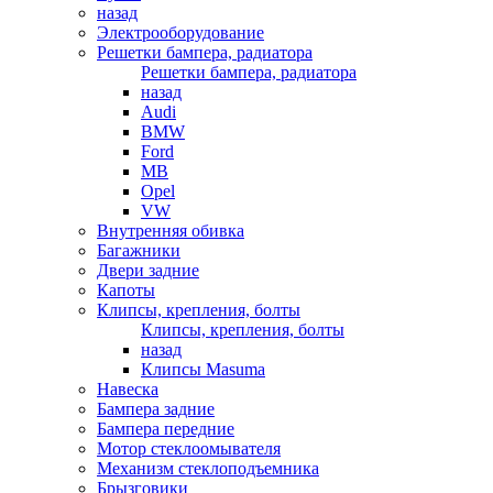
назад
Электрооборудование
Решетки бампера, радиатора
Решетки бампера, радиатора
назад
Audi
BMW
Ford
MB
Opel
VW
Внутренняя обивка
Багажники
Двери задние
Капоты
Клипсы, крепления, болты
Клипсы, крепления, болты
назад
Клипсы Masuma
Навеска
Бампера задние
Бампера передние
Мотор стеклоомывателя
Механизм стеклоподъемника
Брызговики