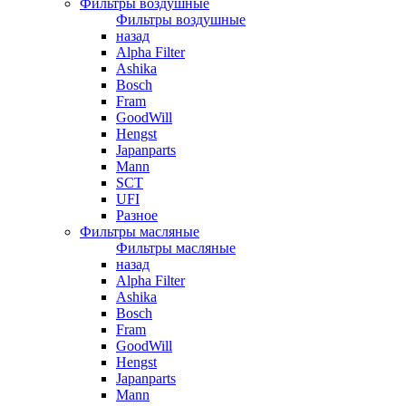
Фильтры воздушные
Фильтры воздушные
назад
Alpha Filter
Ashika
Bosch
Fram
GoodWill
Hengst
Japanparts
Mann
SCT
UFI
Разное
Фильтры масляные
Фильтры масляные
назад
Alpha Filter
Ashika
Bosch
Fram
GoodWill
Hengst
Japanparts
Mann