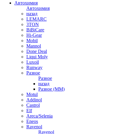
Автохимия
Автохимия
назад
LEMARC
3TON
BiBiCare
Hi-Gear
Mobil
Mannol
Done Deal
Liqui Moly
Luxoil
Runway
Разное
Разное
назад
Разное (ММ)
Motul
Addinol
Castrol
Elf
Areca/Selenia
Eneos
Ravenol
Ravenol