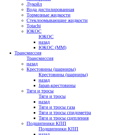
Лукойл
Вода дистилированная
Тормозные жидкости
Стеклоомывающие жидкости
Totachi
ЮКОС
ЮКОС
назад
ЮКОС (ММ)
Трансмиссия
Трансмиссия
назад
Крестовины (шарниры)
Крестовины (шарниры)
назад
Japan-крестовины
Тяги и тросы
Тяги и тросы
назад
Тяги и тросы газа
Тяги и тросы спидометра
Тяги и тросы сцепления
Подшипники КПП
Подшипники КПП
назад