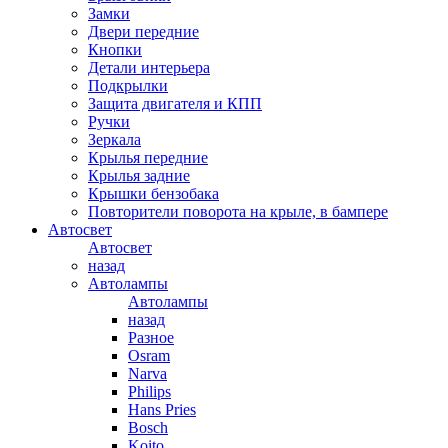
Замки
Двери передние
Кнопки
Детали интерьера
Подкрылки
Защита двигателя и КПП
Ручки
Зеркала
Крылья передние
Крылья задние
Крышки бензобака
Повторители поворота на крыле, в бампере
Автосвет
Автосвет
назад
Автолампы
Автолампы
назад
Разное
Osram
Narva
Philips
Hans Pries
Bosch
Koito