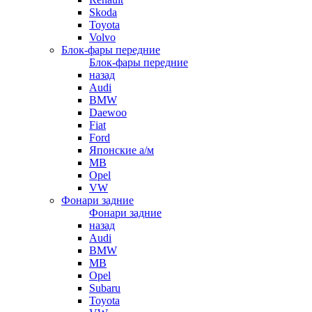
Skoda
Toyota
Volvo
Блок-фары передние
Блок-фары передние
назад
Audi
BMW
Daewoo
Fiat
Ford
Японские а/м
MB
Opel
VW
Фонари задние
Фонари задние
назад
Audi
BMW
MB
Opel
Subaru
Toyota