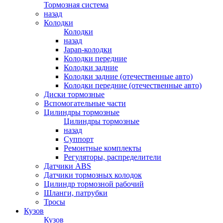
Тормозная система
назад
Колодки
Колодки
назад
Japan-колодки
Колодки передние
Колодки задние
Колодки задние (отечественные авто)
Колодки передние (отечественные авто)
Диски тормозные
Вспомогательные части
Цилиндры тормозные
Цилиндры тормозные
назад
Суппорт
Ремонтные комплекты
Регуляторы, распределители
Датчики ABS
Датчики тормозных колодок
Цилиндр тормозной рабочий
Шланги, патрубки
Тросы
Кузов
Кузов