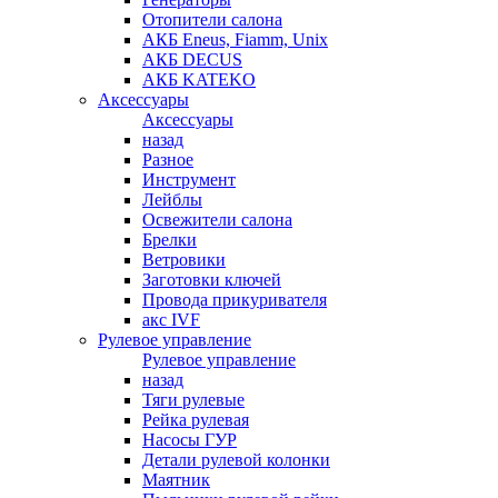
Отопители салона
АКБ Eneus, Fiamm, Unix
АКБ DECUS
АКБ KATEKO
Аксессуары
Аксессуары
назад
Разное
Инструмент
Лейблы
Освежители салона
Брелки
Ветровики
Заготовки ключей
Провода прикуривателя
акс IVF
Рулевое управление
Рулевое управление
назад
Тяги рулевые
Рейка рулевая
Насосы ГУР
Детали рулевой колонки
Маятник