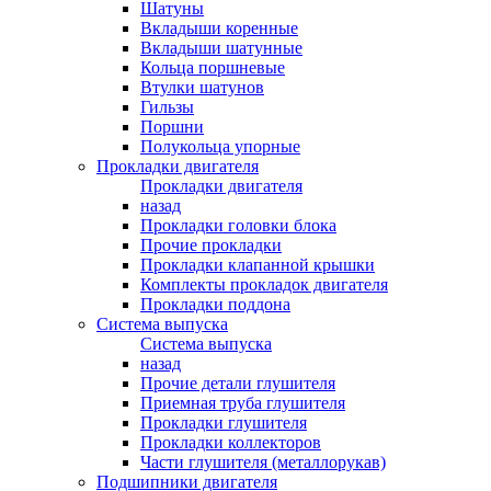
Шатуны
Вкладыши коренные
Вкладыши шатунные
Кольца поршневые
Втулки шатунов
Гильзы
Поршни
Полукольца упорные
Прокладки двигателя
Прокладки двигателя
назад
Прокладки головки блока
Прочие прокладки
Прокладки клапанной крышки
Комплекты прокладок двигателя
Прокладки поддона
Система выпуска
Система выпуска
назад
Прочие детали глушителя
Приемная труба глушителя
Прокладки глушителя
Прокладки коллекторов
Части глушителя (металлорукав)
Подшипники двигателя