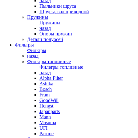
назад
Пыльники шруса
Шрусы, вал приводной
Пружины
Пружины
назад
Опоры пружин
Детали полуосей
Фильтры
Фильтры
назад
Фильтры топливные
Фильтры топливные
назад
Alpha Filter
Ashika
Bosch
Fram
GoodWill
Hengst
Japanparts
Mann
Masuma
UFI
Разное