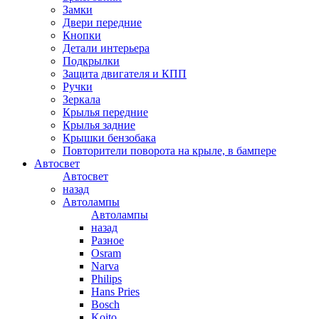
Замки
Двери передние
Кнопки
Детали интерьера
Подкрылки
Защита двигателя и КПП
Ручки
Зеркала
Крылья передние
Крылья задние
Крышки бензобака
Повторители поворота на крыле, в бампере
Автосвет
Автосвет
назад
Автолампы
Автолампы
назад
Разное
Osram
Narva
Philips
Hans Pries
Bosch
Koito