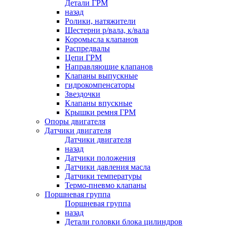
Детали ГРМ
назад
Ролики, натяжители
Шестерни р/вала, к/вала
Коромысла клапанов
Распредвалы
Цепи ГРМ
Направляющие клапанов
Клапаны выпускные
гидрокомпенсаторы
Звездочки
Клапаны впускные
Крышки ремня ГРМ
Опоры двигателя
Датчики двигателя
Датчики двигателя
назад
Датчики положения
Датчики давления масла
Датчики температуры
Термо-пневмо клапаны
Поршневая группа
Поршневая группа
назад
Детали головки блока цилиндров