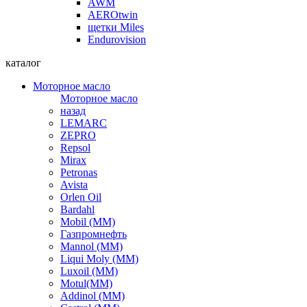
AWM
AEROtwin
щетки Miles
Endurovision
каталог
Моторное масло
Моторное масло
назад
LEMARC
ZEPRO
Repsol
Mirax
Petronas
Avista
Orlen Oil
Bardahl
Mobil (ММ)
Газпромнефть
Mannol (ММ)
Liqui Moly (ММ)
Luxoil (ММ)
Motul(ММ)
Addinol (ММ)