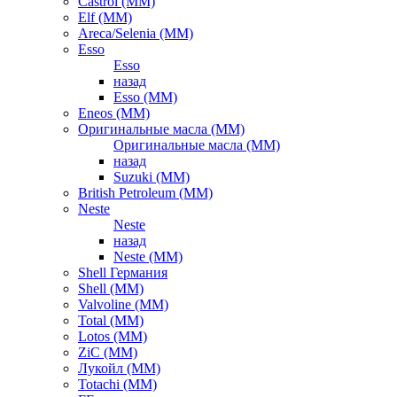
Castrol (ММ)
Elf (ММ)
Areca/Selenia (ММ)
Esso
Esso
назад
Esso (ММ)
Eneos (ММ)
Оригинальные масла (ММ)
Оригинальные масла (ММ)
назад
Suzuki (ММ)
British Petroleum (ММ)
Neste
Neste
назад
Neste (ММ)
Shell Германия
Shell (ММ)
Valvoline (ММ)
Total (ММ)
Lotos (ММ)
ZiC (ММ)
Лукойл (ММ)
Totachi (MM)