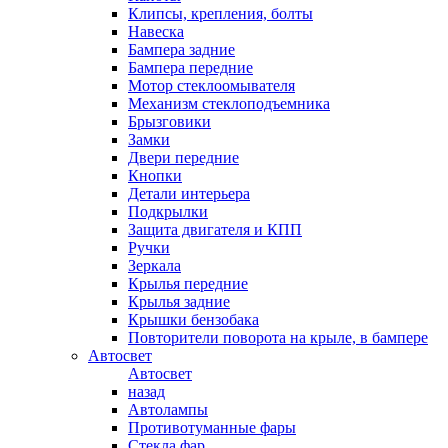
Клипсы, крепления, болты
Навеска
Бампера задние
Бампера передние
Мотор стеклоомывателя
Механизм стеклоподъемника
Брызговики
Замки
Двери передние
Кнопки
Детали интерьера
Подкрылки
Защита двигателя и КПП
Ручки
Зеркала
Крылья передние
Крылья задние
Крышки бензобака
Повторители поворота на крыле, в бампере
Автосвет
Автосвет
назад
Автолампы
Противотуманные фары
Стекла фар