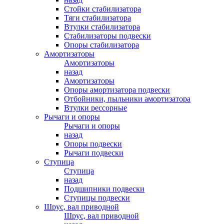
Стойки стабилизатора
Тяги стабилизатора
Втулки стабилизатора
Стабилизаторы подвески
Опоры стабилизатора
Амортизаторы
Амортизаторы
назад
Амортизаторы
Опоры амортизатора подвески
Отбойники, пыльники амортизатора
Втулки рессорные
Рычаги и опоры
Рычаги и опоры
назад
Опоры подвески
Рычаги подвески
Ступица
Ступица
назад
Подшипники подвески
Ступицы подвески
Шрус, вал приводной
Шрус, вал приводной