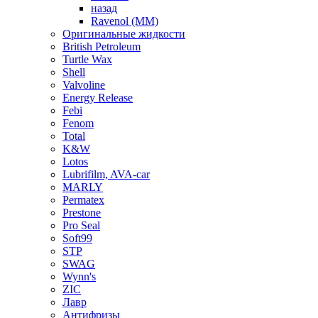
назад
Ravenol (ММ)
Оригинальные жидкости
British Petroleum
Turtle Wax
Shell
Valvoline
Energy Release
Febi
Fenom
Total
K&W
Lotos
Lubrifilm, AVA-car
MARLY
Permatex
Prestone
Pro Seal
Soft99
STP
SWAG
Wynn's
ZIC
Лавр
Антифризы