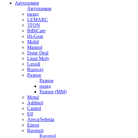
Автохимия
Автохимия
назад
LEMARC
3TON
BiBiCare
Hi-Gear
Mobil
Mannol
Done Deal
Liqui Moly
Luxoil
Runway
Разное
Разное
назад
Разное (ММ)
Motul
Addinol
Castrol
Elf
Areca/Selenia
Eneos
Ravenol
Ravenol