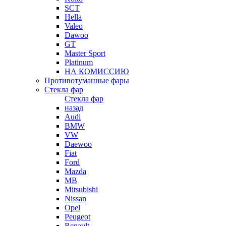
SCT
Hella
Valeo
Dawoo
GT
Master Sport
Platinum
НА КОМИССИЮ
Противотуманные фары
Стекла фар
Стекла фар
назад
Audi
BMW
VW
Daewoo
Fiat
Ford
Mazda
MB
Mitsubishi
Nissan
Opel
Peugeot
Renault