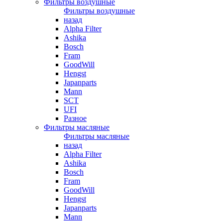
Фильтры воздушные
Фильтры воздушные
назад
Alpha Filter
Ashika
Bosch
Fram
GoodWill
Hengst
Japanparts
Mann
SCT
UFI
Разное
Фильтры масляные
Фильтры масляные
назад
Alpha Filter
Ashika
Bosch
Fram
GoodWill
Hengst
Japanparts
Mann