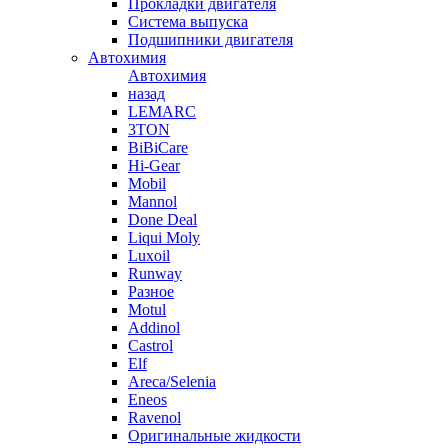
Прокладки двигателя
Система выпуска
Подшипники двигателя
Автохимия
Автохимия
назад
LEMARC
3TON
BiBiCare
Hi-Gear
Mobil
Mannol
Done Deal
Liqui Moly
Luxoil
Runway
Разное
Motul
Addinol
Castrol
Elf
Areca/Selenia
Eneos
Ravenol
Оригинальные жидкости