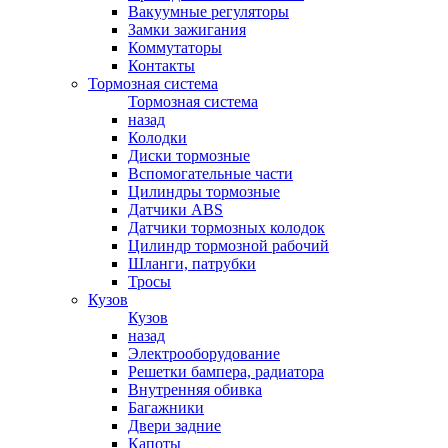
Вакуумные регуляторы
Замки зажигания
Коммутаторы
Контакты
Тормозная система
Тормозная система
назад
Колодки
Диски тормозные
Вспомогательные части
Цилиндры тормозные
Датчики ABS
Датчики тормозных колодок
Цилиндр тормозной рабочий
Шланги, патрубки
Тросы
Кузов
Кузов
назад
Электрооборудование
Решетки бампера, радиатора
Внутренняя обивка
Багажники
Двери задние
Капоты