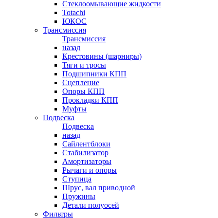
Стеклоомывающие жидкости
Totachi
ЮКОС
Трансмиссия
Трансмиссия
назад
Крестовины (шарниры)
Тяги и тросы
Подшипники КПП
Сцепление
Опоры КПП
Прокладки КПП
Муфты
Подвеска
Подвеска
назад
Сайлентблоки
Стабилизатор
Амортизаторы
Рычаги и опоры
Ступица
Шрус, вал приводной
Пружины
Детали полуосей
Фильтры