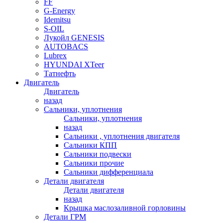
FF
G-Energy
Idemitsu
S-OIL
Лукойл GENESIS
AUTOBACS
Lubrex
HYUNDAI XTeer
Татнефть
Двигатель
Двигатель
назад
Сальники, уплотнения
Сальники, уплотнения
назад
Сальники , уплотнения двигателя
Сальники КПП
Сальники подвески
Сальники прочие
Сальники дифференциала
Детали двигателя
Детали двигателя
назад
Крышка маслозаливной горловины
Детали ГРМ