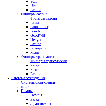
SCT
UFI
Разное
Фильтры салона
Фильтры салона
назад
Alpha Filter
Bosch
GoodWill
Hengst
Разное
Japanparts
Mann
Фильтры трансмиссии
Фильтры трансмиссии
назад
Fram
Разное
Система охлаждения
Система охлаждения
назад
Помпы
Помпы
назад
Japan-помпы