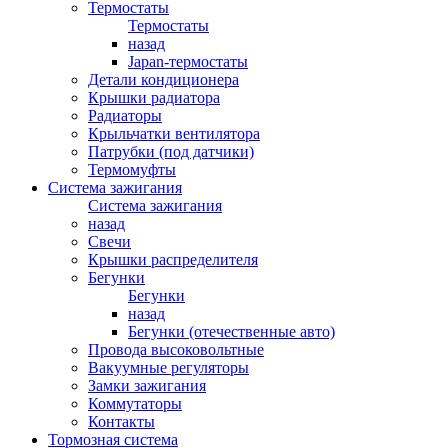
Термостаты
Термостаты
назад
Japan-термостаты
Детали кондиционера
Крышки радиатора
Радиаторы
Крыльчатки вентилятора
Патрубки (под датчики)
Термомуфты
Система зажигания
Система зажигания
назад
Свечи
Крышки распределителя
Бегунки
Бегунки
назад
Бегунки (отечественные авто)
Провода высоковольтные
Вакуумные регуляторы
Замки зажигания
Коммутаторы
Контакты
Тормозная система