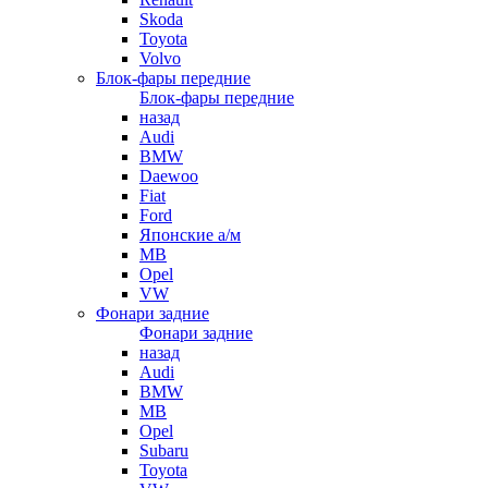
Skoda
Toyota
Volvo
Блок-фары передние
Блок-фары передние
назад
Audi
BMW
Daewoo
Fiat
Ford
Японские а/м
MB
Opel
VW
Фонари задние
Фонари задние
назад
Audi
BMW
MB
Opel
Subaru
Toyota