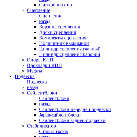
Синхронизатор
Сцепление
Сцепление
назад
Корзина сцепления
Диски сцепления
Комплекты сцепления
Подшипник выжимной
Цилиндр сцепления главный
Цилиндр сцепления рабочий
Опоры КПП
Прокладки КПП
Муфты
Подвеска
Подвеска
назад
Сайлентблоки
Сайлентблоки
назад
Сайлентблоки передней подвески
Japan-сайлентблоки
Сайлентблоки задней подвески
Стабилизатор
Стабилизатор
назад