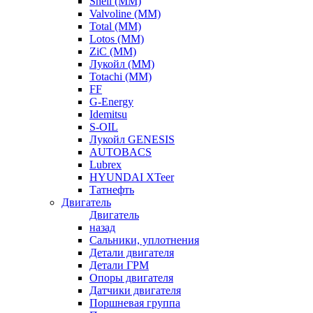
Shell (ММ)
Valvoline (ММ)
Total (ММ)
Lotos (ММ)
ZiC (ММ)
Лукойл (ММ)
Totachi (MM)
FF
G-Energy
Idemitsu
S-OIL
Лукойл GENESIS
AUTOBACS
Lubrex
HYUNDAI XTeer
Татнефть
Двигатель
Двигатель
назад
Сальники, уплотнения
Детали двигателя
Детали ГРМ
Опоры двигателя
Датчики двигателя
Поршневая группа