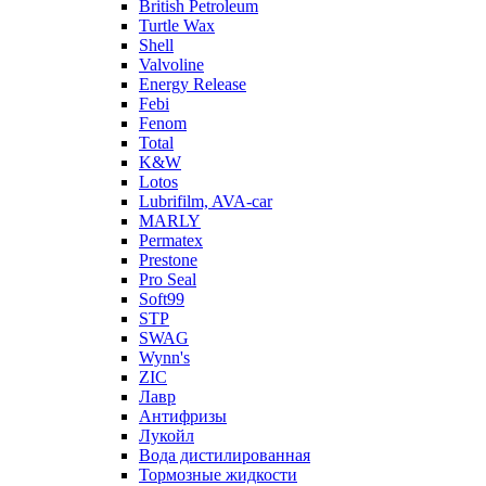
British Petroleum
Turtle Wax
Shell
Valvoline
Energy Release
Febi
Fenom
Total
K&W
Lotos
Lubrifilm, AVA-car
MARLY
Permatex
Prestone
Pro Seal
Soft99
STP
SWAG
Wynn's
ZIC
Лавр
Антифризы
Лукойл
Вода дистилированная
Тормозные жидкости