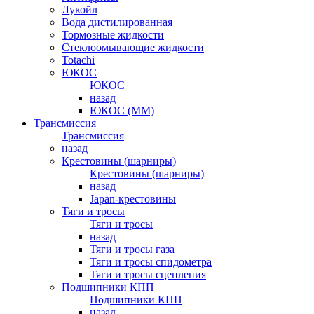
Лукойл
Вода дистилированная
Тормозные жидкости
Стеклоомывающие жидкости
Totachi
ЮКОС
ЮКОС
назад
ЮКОС (ММ)
Трансмиссия
Трансмиссия
назад
Крестовины (шарниры)
Крестовины (шарниры)
назад
Japan-крестовины
Тяги и тросы
Тяги и тросы
назад
Тяги и тросы газа
Тяги и тросы спидометра
Тяги и тросы сцепления
Подшипники КПП
Подшипники КПП
назад