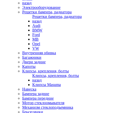
назад
Электрооборудование
Решетки бампера, радиатора
Решетки бампера, радиатора
назад
Audi
BMW
Ford
MB
Opel
VW
Внутренняя обивка
Багажники
Двери задние
Капоты
Клипсы, крепления, болты
Клипсы, крепления, болты
назад
Клипсы Masuma
Навеска
Бампера задние
Бампера передние
Мотор стеклоомывателя
Механизм стеклоподъемника
Брызговики