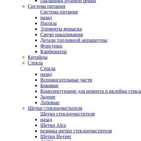
Пыльники рулевой рейки
Система питания
Система питания
назад
Насосы
Элементы впрыска
Свечи накаливания
Детали топливной аппаратуры
Форсунки
Карбюратор
Китайцы
Стекла
Стекла
назад
Вспомогательные части
Боковые
Комплектующие для ремонта и вклейки стекл
Задние
Лобовые
Щетки стеклоочистителя
Щетки стеклоочистителя
назад
Щетки Alca
резинка щетки стеклоочистителя
Щетки Heyner