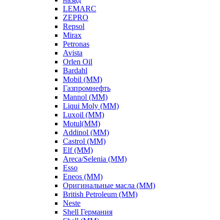
LEMARC
ZEPRO
Repsol
Mirax
Petronas
Avista
Orlen Oil
Bardahl
Mobil (ММ)
Газпромнефть
Mannol (ММ)
Liqui Moly (ММ)
Luxoil (ММ)
Motul(ММ)
Addinol (ММ)
Castrol (ММ)
Elf (ММ)
Areca/Selenia (ММ)
Esso
Eneos (ММ)
Оригинальные масла (ММ)
British Petroleum (ММ)
Neste
Shell Германия