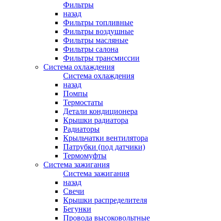
Фильтры
назад
Фильтры топливные
Фильтры воздушные
Фильтры масляные
Фильтры салона
Фильтры трансмиссии
Система охлаждения
Система охлаждения
назад
Помпы
Термостаты
Детали кондиционера
Крышки радиатора
Радиаторы
Крыльчатки вентилятора
Патрубки (под датчики)
Термомуфты
Система зажигания
Система зажигания
назад
Свечи
Крышки распределителя
Бегунки
Провода высоковольтные