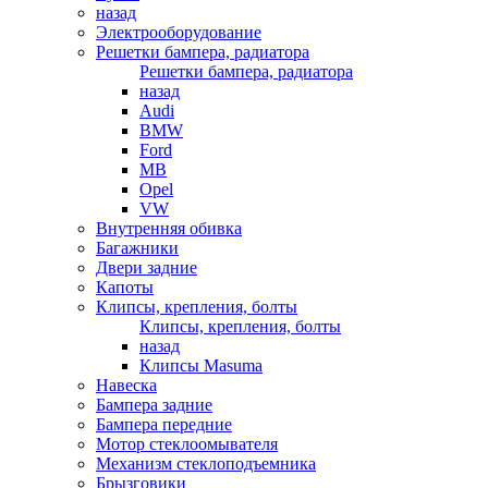
назад
Электрооборудование
Решетки бампера, радиатора
Решетки бампера, радиатора
назад
Audi
BMW
Ford
MB
Opel
VW
Внутренняя обивка
Багажники
Двери задние
Капоты
Клипсы, крепления, болты
Клипсы, крепления, болты
назад
Клипсы Masuma
Навеска
Бампера задние
Бампера передние
Мотор стеклоомывателя
Механизм стеклоподъемника
Брызговики