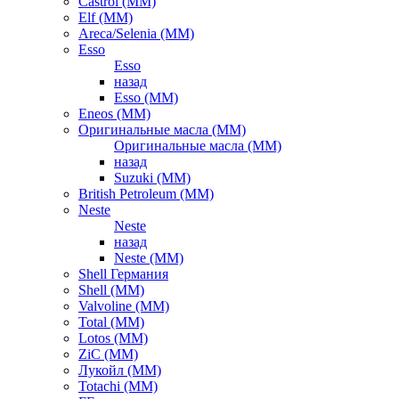
Castrol (ММ)
Elf (ММ)
Areca/Selenia (ММ)
Esso
Esso
назад
Esso (ММ)
Eneos (ММ)
Оригинальные масла (ММ)
Оригинальные масла (ММ)
назад
Suzuki (ММ)
British Petroleum (ММ)
Neste
Neste
назад
Neste (ММ)
Shell Германия
Shell (ММ)
Valvoline (ММ)
Total (ММ)
Lotos (ММ)
ZiC (ММ)
Лукойл (ММ)
Totachi (MM)