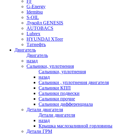
FF
G-Energy
Idemitsu
S-OIL
Лукойл GENESIS
AUTOBACS
Lubrex
HYUNDAI XTeer
Татнефть
Двигатель
Двигатель
назад
Сальники, уплотнения
Сальники, уплотнения
назад
Сальники , уплотнения двигателя
Сальники КПП
Сальники подвески
Сальники прочие
Сальники дифференциала
Детали двигателя
Детали двигателя
назад
Крышка маслозаливной горловины
Детали ГРМ