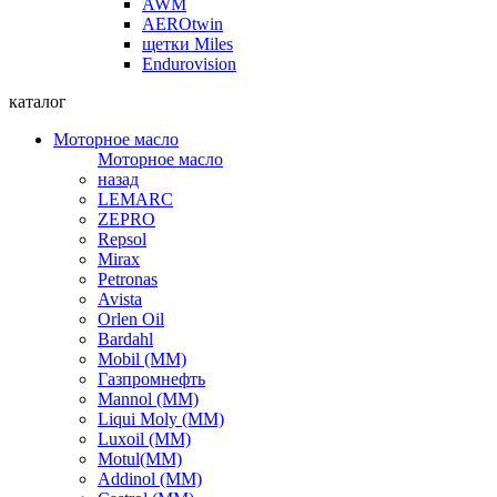
AWM
AEROtwin
щетки Miles
Endurovision
каталог
Моторное масло
Моторное масло
назад
LEMARC
ZEPRO
Repsol
Mirax
Petronas
Avista
Orlen Oil
Bardahl
Mobil (ММ)
Газпромнефть
Mannol (ММ)
Liqui Moly (ММ)
Luxoil (ММ)
Motul(ММ)
Addinol (ММ)