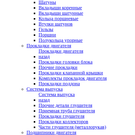
Шатуны
Вкладыши коренные
Вкладыши шатунные
Кольца поршневые
Втулки шатунов
Гильзы
Поршни
Полукольца упорные
Прокладки двигателя
Прокладки двигателя
назад
Прокладки головки блока
Прочие прокладки
Прокладки клапанной крышки
Комплекты прокладок двигателя
Прокладки поддона
Система выпуска
Система выпуска
назад
Прочие детали глушителя
Приемная труба глушителя
Прокладки глушителя
Прокладки коллекторов
Части глушителя (металлорукав)
Подшипники двигателя