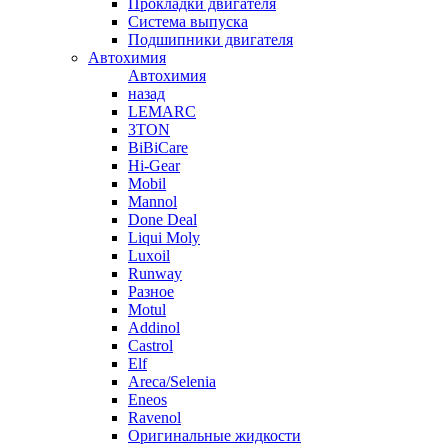
Прокладки двигателя
Система выпуска
Подшипники двигателя
Автохимия
Автохимия
назад
LEMARC
3TON
BiBiCare
Hi-Gear
Mobil
Mannol
Done Deal
Liqui Moly
Luxoil
Runway
Разное
Motul
Addinol
Castrol
Elf
Areca/Selenia
Eneos
Ravenol
Оригинальные жидкости