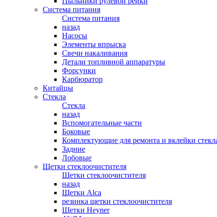
Пыльники рулевой рейки
Система питания
Система питания
назад
Насосы
Элементы впрыска
Свечи накаливания
Детали топливной аппаратуры
Форсунки
Карбюратор
Китайцы
Стекла
Стекла
назад
Вспомогательные части
Боковые
Комплектующие для ремонта и вклейки стекл
Задние
Лобовые
Щетки стеклоочистителя
Щетки стеклоочистителя
назад
Щетки Alca
резинка щетки стеклоочистителя
Щетки Heyner