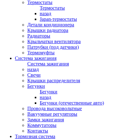
Термостаты
Термостаты
назад
Japan-термостаты
Детали кондиционера
Крышки радиатора
Радиаторы
Крыльчатки вентилятора
Патрубки (под датчики)
Термомуфты
Система зажигания
Система зажигания
назад
Свечи
Крышки распределителя
Бегунки
Бегунки
назад
Бегунки (отечественные авто)
Провода высоковольтные
Вакуумные регуляторы
Замки зажигания
Коммутаторы
Контакты
Тормозная система