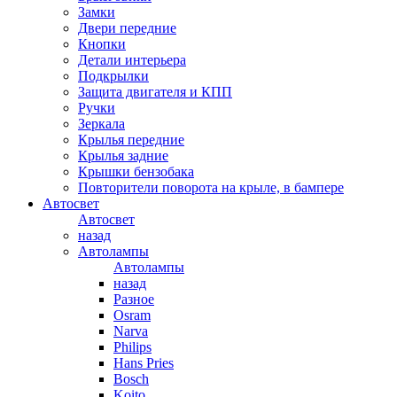
Замки
Двери передние
Кнопки
Детали интерьера
Подкрылки
Защита двигателя и КПП
Ручки
Зеркала
Крылья передние
Крылья задние
Крышки бензобака
Повторители поворота на крыле, в бампере
Автосвет
Автосвет
назад
Автолампы
Автолампы
назад
Разное
Osram
Narva
Philips
Hans Pries
Bosch
Koito