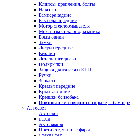
Клипсы, крепления, болты
Навеска
Бампера задние
Бампера передние
Мотор стеклоомывателя
Механизм стеклоподъемника
Брызговики
Замки
Двери передние
Кнопки
Детали интерьера
Подкрылки
Защита двигателя и КПП
Ручки
Зеркала
Крылья передние
Крылья задние
Крышки бензобака
Повторители поворота на крыле, в бампере
Автосвет
Автосвет
назад
Автолампы
Противотуманные фары
Стекла фар