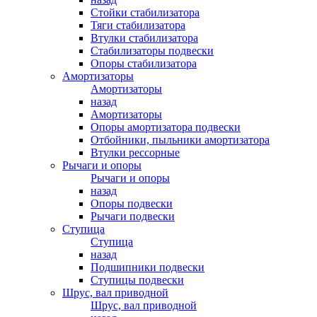
Стойки стабилизатора
Тяги стабилизатора
Втулки стабилизатора
Стабилизаторы подвески
Опоры стабилизатора
Амортизаторы
Амортизаторы
назад
Амортизаторы
Опоры амортизатора подвески
Отбойники, пыльники амортизатора
Втулки рессорные
Рычаги и опоры
Рычаги и опоры
назад
Опоры подвески
Рычаги подвески
Ступица
Ступица
назад
Подшипники подвески
Ступицы подвески
Шрус, вал приводной
Шрус, вал приводной