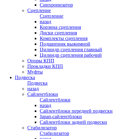
Синхронизатор
Сцепление
Сцепление
назад
Корзина сцепления
Диски сцепления
Комплекты сцепления
Подшипник выжимной
Цилиндр сцепления главный
Цилиндр сцепления рабочий
Опоры КПП
Прокладки КПП
Муфты
Подвеска
Подвеска
назад
Сайлентблоки
Сайлентблоки
назад
Сайлентблоки передней подвески
Japan-сайлентблоки
Сайлентблоки задней подвески
Стабилизатор
Стабилизатор
назад