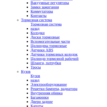
Вакуумные регуляторы
Замки зажигания
Коммутаторы
Контакты
Тормозная система
Тормозная система
назад
Колодки
Диски тормозные
Вспомогательные части
Цилиндры тормозные
Датчики ABS
Датчики тормозных колодок
Цилиндр тормозной рабочий
Шланги, патрубки
Тросы
Кузов
Кузов
назад
Электрооборудование
Решетки бампера, радиатора
Внутренняя обивка
Багажники
Двери задние
Капоты