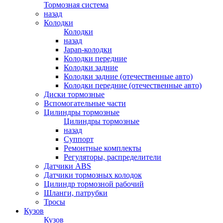
Тормозная система
назад
Колодки
Колодки
назад
Japan-колодки
Колодки передние
Колодки задние
Колодки задние (отечественные авто)
Колодки передние (отечественные авто)
Диски тормозные
Вспомогательные части
Цилиндры тормозные
Цилиндры тормозные
назад
Суппорт
Ремонтные комплекты
Регуляторы, распределители
Датчики ABS
Датчики тормозных колодок
Цилиндр тормозной рабочий
Шланги, патрубки
Тросы
Кузов
Кузов