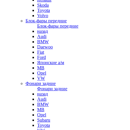
Skoda
Toyota
Volvo
Блок-фары передние
Блок-фары передние
назад
Audi
BMW
Daewoo
Fiat
Ford
Японские а/м
MB
Opel
VW
Фонари задние
Фонари задние
назад
Audi
BMW
MB
Opel
Subaru
Toyota