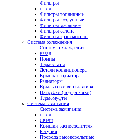
Фильтры
назад
Фильтры топливные
Фильтры воздушные
Фильтры масляные
Фильтры салона
Фильтры трансмиссии
Система охлаждения
Система охлаждения
назад
Помпы
Термостаты
Детали кондиционера
Крышки радиатора
Радиаторы
Крыльчатки вентилятора
Патрубки (под датчики)
Термомуфты
Система зажигания
Система зажигания
назад
Свечи
Крышки распределителя
Бегунки
Провода высоковольтные