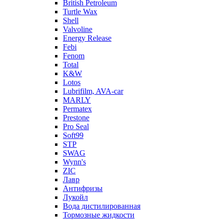
British Petroleum
Turtle Wax
Shell
Valvoline
Energy Release
Febi
Fenom
Total
K&W
Lotos
Lubrifilm, AVA-car
MARLY
Permatex
Prestone
Pro Seal
Soft99
STP
SWAG
Wynn's
ZIC
Лавр
Антифризы
Лукойл
Вода дистилированная
Тормозные жидкости