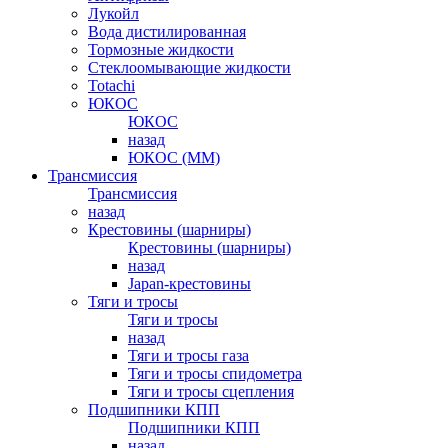
Лукойл
Вода дистилированная
Тормозные жидкости
Стеклоомывающие жидкости
Totachi
ЮКОС
ЮКОС
назад
ЮКОС (ММ)
Трансмиссия
Трансмиссия
назад
Крестовины (шарниры)
Крестовины (шарниры)
назад
Japan-крестовины
Тяги и тросы
Тяги и тросы
назад
Тяги и тросы газа
Тяги и тросы спидометра
Тяги и тросы сцепления
Подшипники КПП
Подшипники КПП
назад