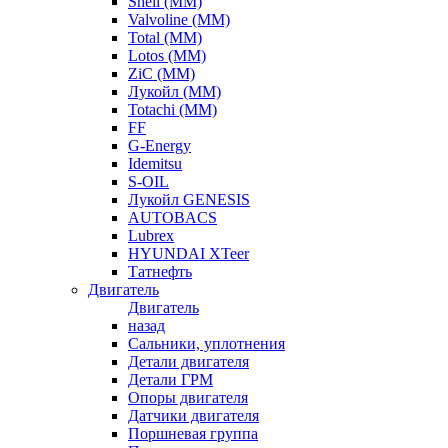
Shell (ММ)
Valvoline (ММ)
Total (ММ)
Lotos (ММ)
ZiC (ММ)
Лукойл (ММ)
Totachi (MM)
FF
G-Energy
Idemitsu
S-OIL
Лукойл GENESIS
AUTOBACS
Lubrex
HYUNDAI XTeer
Татнефть
Двигатель
Двигатель
назад
Сальники, уплотнения
Детали двигателя
Детали ГРМ
Опоры двигателя
Датчики двигателя
Поршневая группа