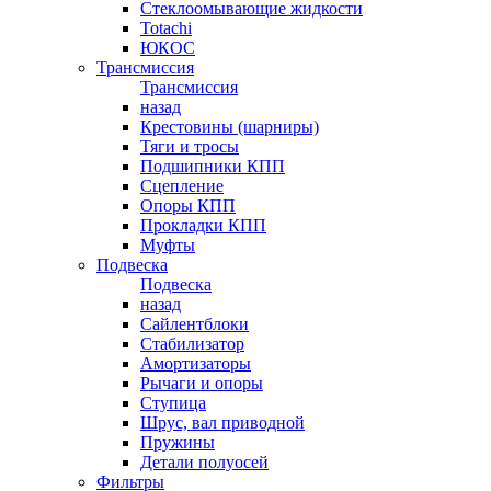
Стеклоомывающие жидкости
Totachi
ЮКОС
Трансмиссия
Трансмиссия
назад
Крестовины (шарниры)
Тяги и тросы
Подшипники КПП
Сцепление
Опоры КПП
Прокладки КПП
Муфты
Подвеска
Подвеска
назад
Сайлентблоки
Стабилизатор
Амортизаторы
Рычаги и опоры
Ступица
Шрус, вал приводной
Пружины
Детали полуосей
Фильтры