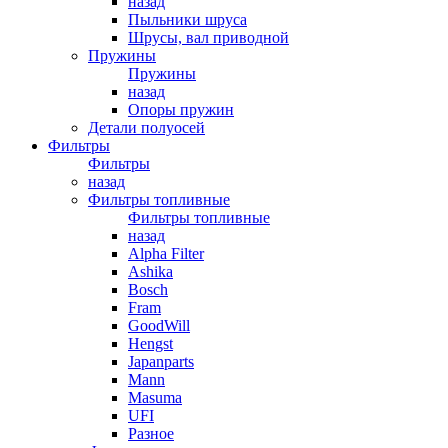
назад
Пыльники шруса
Шрусы, вал приводной
Пружины
Пружины
назад
Опоры пружин
Детали полуосей
Фильтры
Фильтры
назад
Фильтры топливные
Фильтры топливные
назад
Alpha Filter
Ashika
Bosch
Fram
GoodWill
Hengst
Japanparts
Mann
Masuma
UFI
Разное