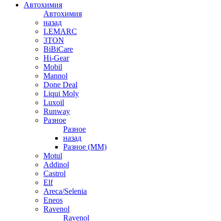
Автохимия
Автохимия
назад
LEMARC
3TON
BiBiCare
Hi-Gear
Mobil
Mannol
Done Deal
Liqui Moly
Luxoil
Runway
Разное
Разное
назад
Разное (ММ)
Motul
Addinol
Castrol
Elf
Areca/Selenia
Eneos
Ravenol
Ravenol