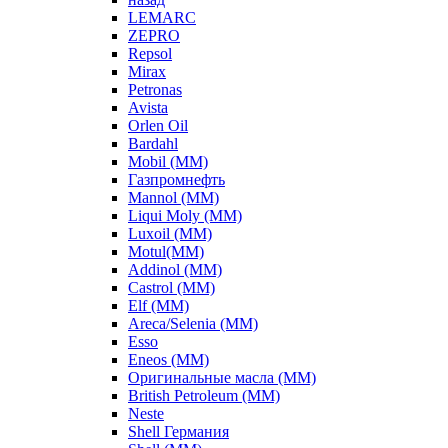
LEMARC
ZEPRO
Repsol
Mirax
Petronas
Avista
Orlen Oil
Bardahl
Mobil (ММ)
Газпромнефть
Mannol (ММ)
Liqui Moly (ММ)
Luxoil (ММ)
Motul(ММ)
Addinol (ММ)
Castrol (ММ)
Elf (ММ)
Areca/Selenia (ММ)
Esso
Eneos (ММ)
Оригинальные масла (ММ)
British Petroleum (ММ)
Neste
Shell Германия