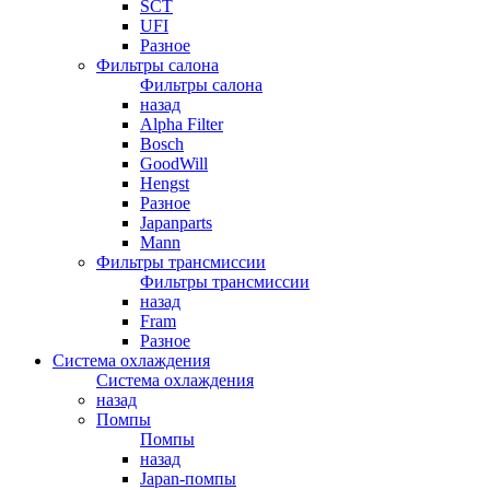
SCT
UFI
Разное
Фильтры салона
Фильтры салона
назад
Alpha Filter
Bosch
GoodWill
Hengst
Разное
Japanparts
Mann
Фильтры трансмиссии
Фильтры трансмиссии
назад
Fram
Разное
Система охлаждения
Система охлаждения
назад
Помпы
Помпы
назад
Japan-помпы