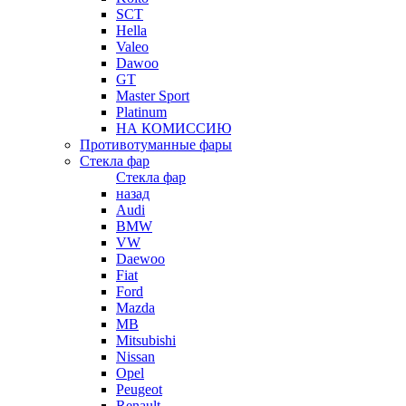
SCT
Hella
Valeo
Dawoo
GT
Master Sport
Platinum
НА КОМИССИЮ
Противотуманные фары
Стекла фар
Стекла фар
назад
Audi
BMW
VW
Daewoo
Fiat
Ford
Mazda
MB
Mitsubishi
Nissan
Opel
Peugeot
Renault