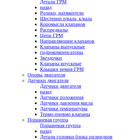
Детали ГРМ
назад
Ролики, натяжители
Шестерни р/вала, к/вала
Коромысла клапанов
Распредвалы
Цепи ГРМ
Направляющие клапанов
Клапаны выпускные
гидрокомпенсаторы
Звездочки
Клапаны впускные
Крышки ремня ГРМ
Опоры двигателя
Датчики двигателя
Датчики двигателя
назад
Датчики положения
Датчики давления масла
Датчики температуры
Термо-пневмо клапаны
Поршневая группа
Поршневая группа
назад
Детали головки блока цилиндров