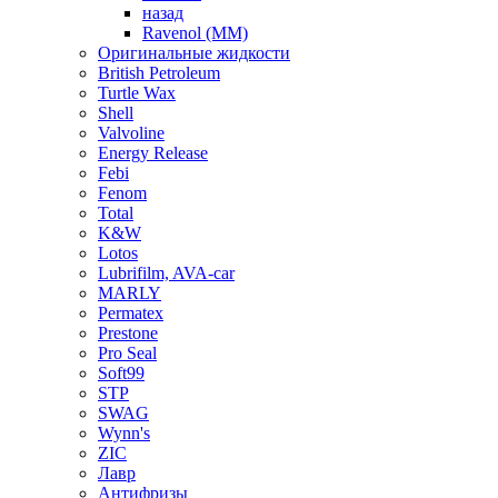
назад
Ravenol (ММ)
Оригинальные жидкости
British Petroleum
Turtle Wax
Shell
Valvoline
Energy Release
Febi
Fenom
Total
K&W
Lotos
Lubrifilm, AVA-car
MARLY
Permatex
Prestone
Pro Seal
Soft99
STP
SWAG
Wynn's
ZIC
Лавр
Антифризы