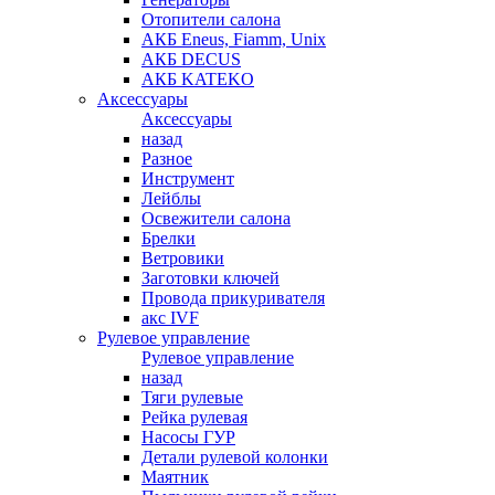
Отопители салона
АКБ Eneus, Fiamm, Unix
АКБ DECUS
АКБ KATEKO
Аксессуары
Аксессуары
назад
Разное
Инструмент
Лейблы
Освежители салона
Брелки
Ветровики
Заготовки ключей
Провода прикуривателя
акс IVF
Рулевое управление
Рулевое управление
назад
Тяги рулевые
Рейка рулевая
Насосы ГУР
Детали рулевой колонки
Маятник