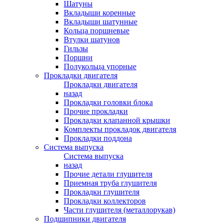
Шатуны
Вкладыши коренные
Вкладыши шатунные
Кольца поршневые
Втулки шатунов
Гильзы
Поршни
Полукольца упорные
Прокладки двигателя
Прокладки двигателя
назад
Прокладки головки блока
Прочие прокладки
Прокладки клапанной крышки
Комплекты прокладок двигателя
Прокладки поддона
Система выпуска
Система выпуска
назад
Прочие детали глушителя
Приемная труба глушителя
Прокладки глушителя
Прокладки коллекторов
Части глушителя (металлорукав)
Подшипники двигателя