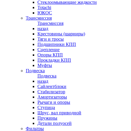
Стеклоомывающие жидкости
Totachi
ЮКОС
Трансмиссия
Трансмиссия
назад
Крестовины (шарниры)
Тяги и тросы
Подшипники КПП
Сцепление
Опоры КПП
Прокладки КПП
Муфты
Подвеска
Подвеска
назад
Сайлентблоки
Стабилизатор
Амортизаторы
Рычаги и опоры
Ступица
Шрус, вал приводной
Пружины
Детали полуосей
Фильтры