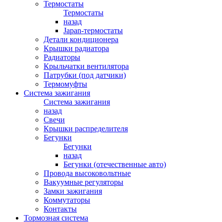
Термостаты
Термостаты
назад
Japan-термостаты
Детали кондиционера
Крышки радиатора
Радиаторы
Крыльчатки вентилятора
Патрубки (под датчики)
Термомуфты
Система зажигания
Система зажигания
назад
Свечи
Крышки распределителя
Бегунки
Бегунки
назад
Бегунки (отечественные авто)
Провода высоковольтные
Вакуумные регуляторы
Замки зажигания
Коммутаторы
Контакты
Тормозная система