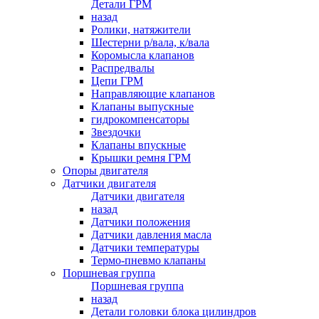
Детали ГРМ
назад
Ролики, натяжители
Шестерни р/вала, к/вала
Коромысла клапанов
Распредвалы
Цепи ГРМ
Направляющие клапанов
Клапаны выпускные
гидрокомпенсаторы
Звездочки
Клапаны впускные
Крышки ремня ГРМ
Опоры двигателя
Датчики двигателя
Датчики двигателя
назад
Датчики положения
Датчики давления масла
Датчики температуры
Термо-пневмо клапаны
Поршневая группа
Поршневая группа
назад
Детали головки блока цилиндров