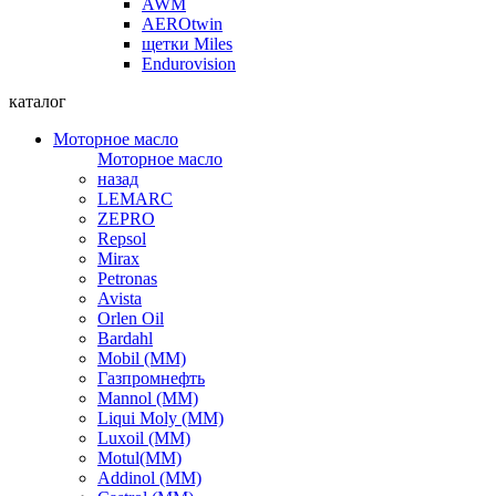
AWM
AEROtwin
щетки Miles
Endurovision
каталог
Моторное масло
Моторное масло
назад
LEMARC
ZEPRO
Repsol
Mirax
Petronas
Avista
Orlen Oil
Bardahl
Mobil (ММ)
Газпромнефть
Mannol (ММ)
Liqui Moly (ММ)
Luxoil (ММ)
Motul(ММ)
Addinol (ММ)