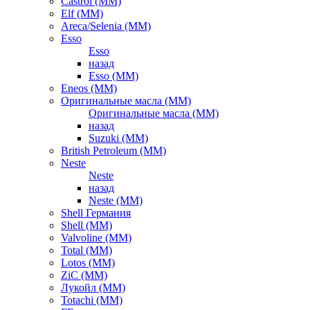
Castrol (ММ)
Elf (ММ)
Areca/Selenia (ММ)
Esso
Esso
назад
Esso (ММ)
Eneos (ММ)
Оригинальные масла (ММ)
Оригинальные масла (ММ)
назад
Suzuki (ММ)
British Petroleum (ММ)
Neste
Neste
назад
Neste (ММ)
Shell Германия
Shell (ММ)
Valvoline (ММ)
Total (ММ)
Lotos (ММ)
ZiC (ММ)
Лукойл (ММ)
Totachi (MM)