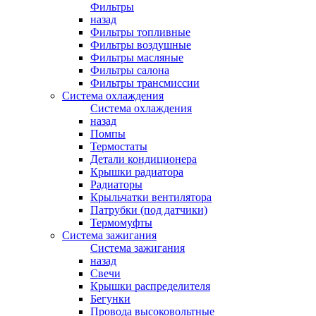
Фильтры
назад
Фильтры топливные
Фильтры воздушные
Фильтры масляные
Фильтры салона
Фильтры трансмиссии
Система охлаждения
Система охлаждения
назад
Помпы
Термостаты
Детали кондиционера
Крышки радиатора
Радиаторы
Крыльчатки вентилятора
Патрубки (под датчики)
Термомуфты
Система зажигания
Система зажигания
назад
Свечи
Крышки распределителя
Бегунки
Провода высоковольтные