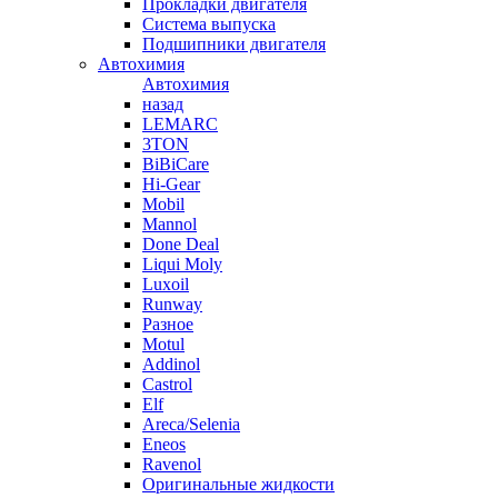
Прокладки двигателя
Система выпуска
Подшипники двигателя
Автохимия
Автохимия
назад
LEMARC
3TON
BiBiCare
Hi-Gear
Mobil
Mannol
Done Deal
Liqui Moly
Luxoil
Runway
Разное
Motul
Addinol
Castrol
Elf
Areca/Selenia
Eneos
Ravenol
Оригинальные жидкости