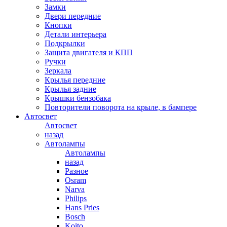
Замки
Двери передние
Кнопки
Детали интерьера
Подкрылки
Защита двигателя и КПП
Ручки
Зеркала
Крылья передние
Крылья задние
Крышки бензобака
Повторители поворота на крыле, в бампере
Автосвет
Автосвет
назад
Автолампы
Автолампы
назад
Разное
Osram
Narva
Philips
Hans Pries
Bosch
Koito