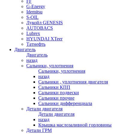
FF
G-Energy
Idemitsu
S-OIL
Лукойл GENESIS
AUTOBACS
Lubrex
HYUNDAI XTeer
Татнефть
Двигатель
Двигатель
назад
Сальники, уплотнения
Сальники, уплотнения
назад
Сальники , уплотнения двигателя
Сальники КПП
Сальники подвески
Сальники прочие
Сальники дифференциала
Детали двигателя
Детали двигателя
назад
Крышка маслозаливной горловины
Детали ГРМ