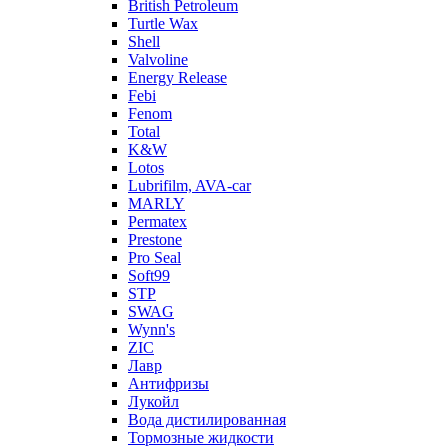
British Petroleum
Turtle Wax
Shell
Valvoline
Energy Release
Febi
Fenom
Total
K&W
Lotos
Lubrifilm, AVA-car
MARLY
Permatex
Prestone
Pro Seal
Soft99
STP
SWAG
Wynn's
ZIC
Лавр
Антифризы
Лукойл
Вода дистилированная
Тормозные жидкости