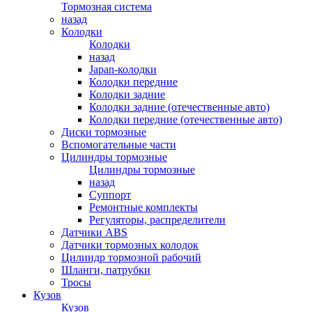
Тормозная система
назад
Колодки
Колодки
назад
Japan-колодки
Колодки передние
Колодки задние
Колодки задние (отечественные авто)
Колодки передние (отечественные авто)
Диски тормозные
Вспомогательные части
Цилиндры тормозные
Цилиндры тормозные
назад
Суппорт
Ремонтные комплекты
Регуляторы, распределители
Датчики ABS
Датчики тормозных колодок
Цилиндр тормозной рабочий
Шланги, патрубки
Тросы
Кузов
Кузов