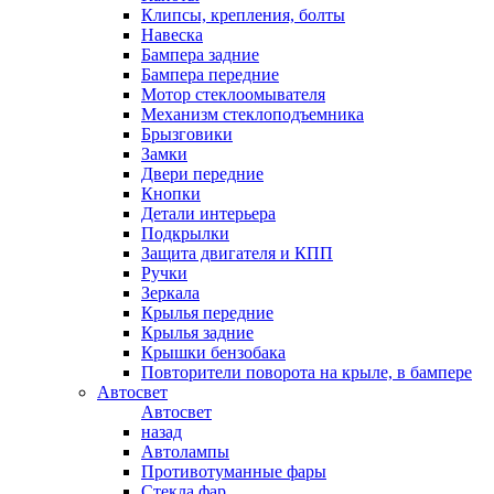
Клипсы, крепления, болты
Навеска
Бампера задние
Бампера передние
Мотор стеклоомывателя
Механизм стеклоподъемника
Брызговики
Замки
Двери передние
Кнопки
Детали интерьера
Подкрылки
Защита двигателя и КПП
Ручки
Зеркала
Крылья передние
Крылья задние
Крышки бензобака
Повторители поворота на крыле, в бампере
Автосвет
Автосвет
назад
Автолампы
Противотуманные фары
Стекла фар