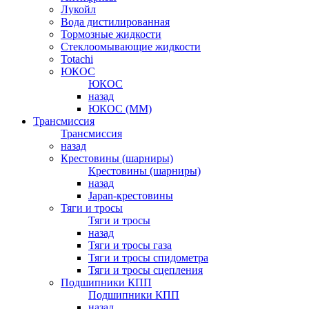
Лукойл
Вода дистилированная
Тормозные жидкости
Стеклоомывающие жидкости
Totachi
ЮКОС
ЮКОС
назад
ЮКОС (ММ)
Трансмиссия
Трансмиссия
назад
Крестовины (шарниры)
Крестовины (шарниры)
назад
Japan-крестовины
Тяги и тросы
Тяги и тросы
назад
Тяги и тросы газа
Тяги и тросы спидометра
Тяги и тросы сцепления
Подшипники КПП
Подшипники КПП
назад