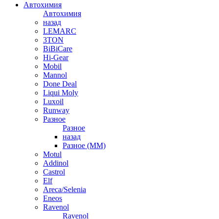
Автохимия
Автохимия
назад
LEMARC
3TON
BiBiCare
Hi-Gear
Mobil
Mannol
Done Deal
Liqui Moly
Luxoil
Runway
Разное
Разное
назад
Разное (ММ)
Motul
Addinol
Castrol
Elf
Areca/Selenia
Eneos
Ravenol
Ravenol