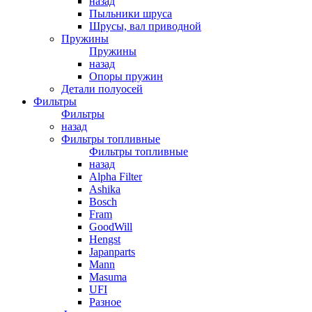
назад
Пыльники шруса
Шрусы, вал приводной
Пружины
Пружины
назад
Опоры пружин
Детали полуосей
Фильтры
Фильтры
назад
Фильтры топливные
Фильтры топливные
назад
Alpha Filter
Ashika
Bosch
Fram
GoodWill
Hengst
Japanparts
Mann
Masuma
UFI
Разное