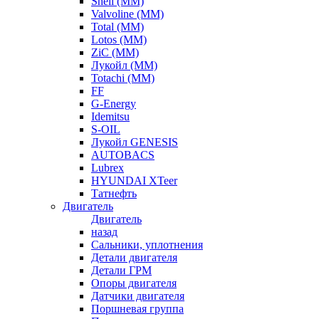
Shell (ММ)
Valvoline (ММ)
Total (ММ)
Lotos (ММ)
ZiC (ММ)
Лукойл (ММ)
Totachi (MM)
FF
G-Energy
Idemitsu
S-OIL
Лукойл GENESIS
AUTOBACS
Lubrex
HYUNDAI XTeer
Татнефть
Двигатель
Двигатель
назад
Сальники, уплотнения
Детали двигателя
Детали ГРМ
Опоры двигателя
Датчики двигателя
Поршневая группа