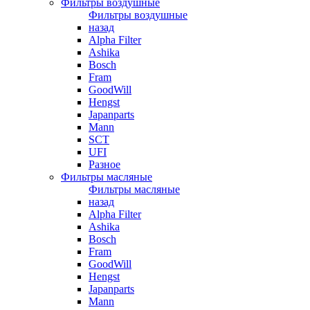
Фильтры воздушные
Фильтры воздушные
назад
Alpha Filter
Ashika
Bosch
Fram
GoodWill
Hengst
Japanparts
Mann
SCT
UFI
Разное
Фильтры масляные
Фильтры масляные
назад
Alpha Filter
Ashika
Bosch
Fram
GoodWill
Hengst
Japanparts
Mann