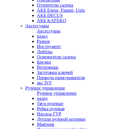
Отопители салона
АКБ Eneus, Fiamm, Unix
АКБ DECUS
АКБ KATEKO
Аксессуары
Аксессуары
назад
Разное
Инструмент
Лейблы
Освежители салона
Брелки
Ветровики
Заготовки ключей
Провода прикуривателя
акс IVF
Рулевое управление
Рулевое управление
назад
Тяги рулевые
Рейка рулевая
Насосы ГУР
Детали рулевой колонки
Маятник