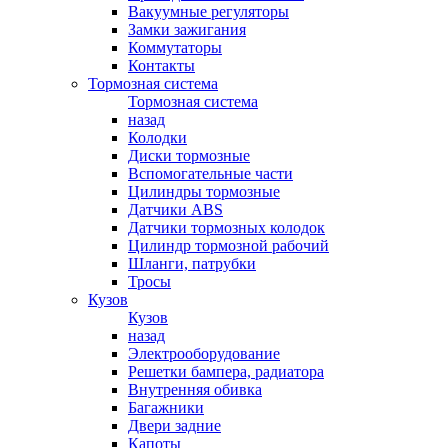
Вакуумные регуляторы
Замки зажигания
Коммутаторы
Контакты
Тормозная система
Тормозная система
назад
Колодки
Диски тормозные
Вспомогательные части
Цилиндры тормозные
Датчики ABS
Датчики тормозных колодок
Цилиндр тормозной рабочий
Шланги, патрубки
Тросы
Кузов
Кузов
назад
Электрооборудование
Решетки бампера, радиатора
Внутренняя обивка
Багажники
Двери задние
Капоты