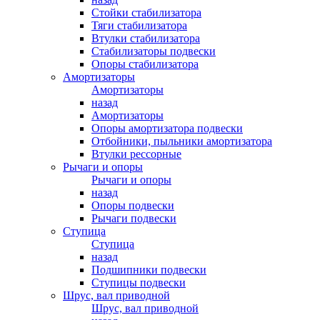
Стойки стабилизатора
Тяги стабилизатора
Втулки стабилизатора
Стабилизаторы подвески
Опоры стабилизатора
Амортизаторы
Амортизаторы
назад
Амортизаторы
Опоры амортизатора подвески
Отбойники, пыльники амортизатора
Втулки рессорные
Рычаги и опоры
Рычаги и опоры
назад
Опоры подвески
Рычаги подвески
Ступица
Ступица
назад
Подшипники подвески
Ступицы подвески
Шрус, вал приводной
Шрус, вал приводной