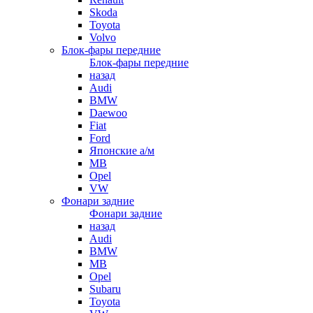
Skoda
Toyota
Volvo
Блок-фары передние
Блок-фары передние
назад
Audi
BMW
Daewoo
Fiat
Ford
Японские а/м
MB
Opel
VW
Фонари задние
Фонари задние
назад
Audi
BMW
MB
Opel
Subaru
Toyota