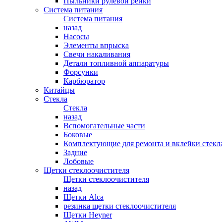
Пыльники рулевой рейки
Система питания
Система питания
назад
Насосы
Элементы впрыска
Свечи накаливания
Детали топливной аппаратуры
Форсунки
Карбюратор
Китайцы
Стекла
Стекла
назад
Вспомогательные части
Боковые
Комплектующие для ремонта и вклейки стекл
Задние
Лобовые
Щетки стеклоочистителя
Щетки стеклоочистителя
назад
Щетки Alca
резинка щетки стеклоочистителя
Щетки Heyner