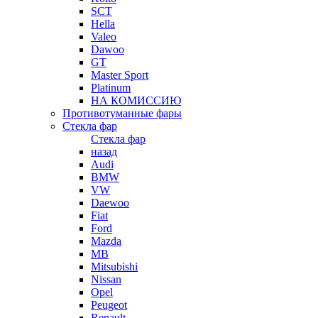
SCT
Hella
Valeo
Dawoo
GT
Master Sport
Platinum
НА КОМИССИЮ
Противотуманные фары
Стекла фар
Стекла фар
назад
Audi
BMW
VW
Daewoo
Fiat
Ford
Mazda
MB
Mitsubishi
Nissan
Opel
Peugeot
Renault