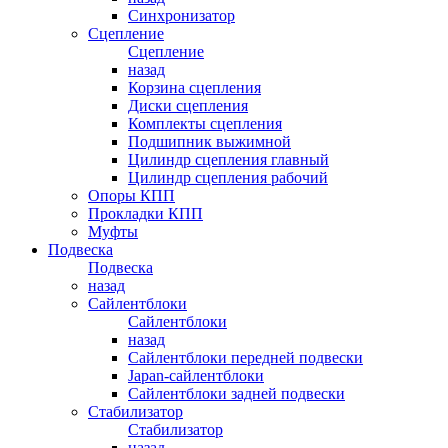
Синхронизатор
Сцепление
Сцепление
назад
Корзина сцепления
Диски сцепления
Комплекты сцепления
Подшипник выжимной
Цилиндр сцепления главный
Цилиндр сцепления рабочий
Опоры КПП
Прокладки КПП
Муфты
Подвеска
Подвеска
назад
Сайлентблоки
Сайлентблоки
назад
Сайлентблоки передней подвески
Japan-сайлентблоки
Сайлентблоки задней подвески
Стабилизатор
Стабилизатор
назад