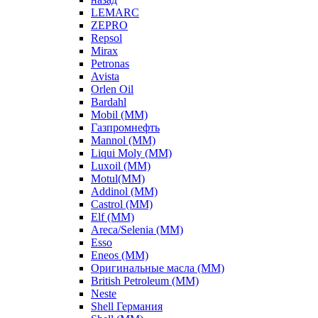
LEMARC
ZEPRO
Repsol
Mirax
Petronas
Avista
Orlen Oil
Bardahl
Mobil (ММ)
Газпромнефть
Mannol (ММ)
Liqui Moly (ММ)
Luxoil (ММ)
Motul(ММ)
Addinol (ММ)
Castrol (ММ)
Elf (ММ)
Areca/Selenia (ММ)
Esso
Eneos (ММ)
Оригинальные масла (ММ)
British Petroleum (ММ)
Neste
Shell Германия