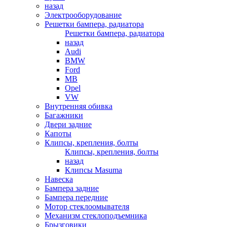
назад
Электрооборудование
Решетки бампера, радиатора
Решетки бампера, радиатора
назад
Audi
BMW
Ford
MB
Opel
VW
Внутренняя обивка
Багажники
Двери задние
Капоты
Клипсы, крепления, болты
Клипсы, крепления, болты
назад
Клипсы Masuma
Навеска
Бампера задние
Бампера передние
Мотор стеклоомывателя
Механизм стеклоподъемника
Брызговики