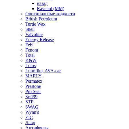
назад
Ravenol (ММ)
Оригинальные жидкости
British Petroleum
Turtle Wax
Shell
Valvoline
Energy Release
Febi
Fenom
Total
K&W
Lotos
Lubrifilm, AVA-car
MARLY
Permatex
Prestone
Pro Seal
Soft99
STP
SWAG
Wynn's
ZIC
Лавр
Антифризы