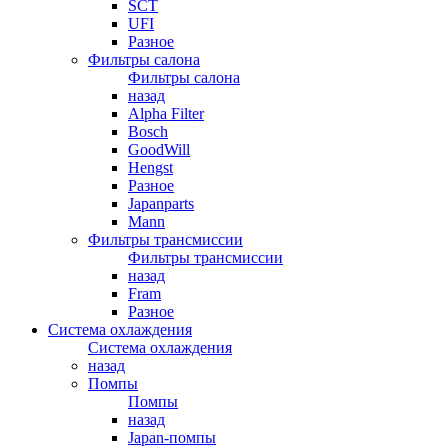
SCT
UFI
Разное
Фильтры салона
Фильтры салона
назад
Alpha Filter
Bosch
GoodWill
Hengst
Разное
Japanparts
Mann
Фильтры трансмиссии
Фильтры трансмиссии
назад
Fram
Разное
Система охлаждения
Система охлаждения
назад
Помпы
Помпы
назад
Japan-помпы