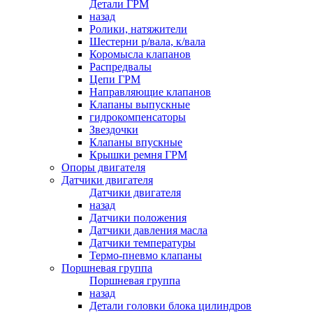
Детали ГРМ
назад
Ролики, натяжители
Шестерни р/вала, к/вала
Коромысла клапанов
Распредвалы
Цепи ГРМ
Направляющие клапанов
Клапаны выпускные
гидрокомпенсаторы
Звездочки
Клапаны впускные
Крышки ремня ГРМ
Опоры двигателя
Датчики двигателя
Датчики двигателя
назад
Датчики положения
Датчики давления масла
Датчики температуры
Термо-пневмо клапаны
Поршневая группа
Поршневая группа
назад
Детали головки блока цилиндров