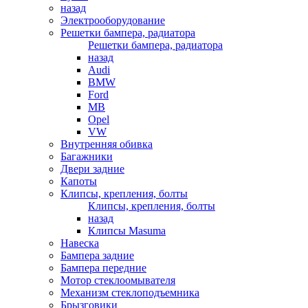
назад
Электрооборудование
Решетки бампера, радиатора
Решетки бампера, радиатора
назад
Audi
BMW
Ford
MB
Opel
VW
Внутренняя обивка
Багажники
Двери задние
Капоты
Клипсы, крепления, болты
Клипсы, крепления, болты
назад
Клипсы Masuma
Навеска
Бампера задние
Бампера передние
Мотор стеклоомывателя
Механизм стеклоподъемника
Брызговики