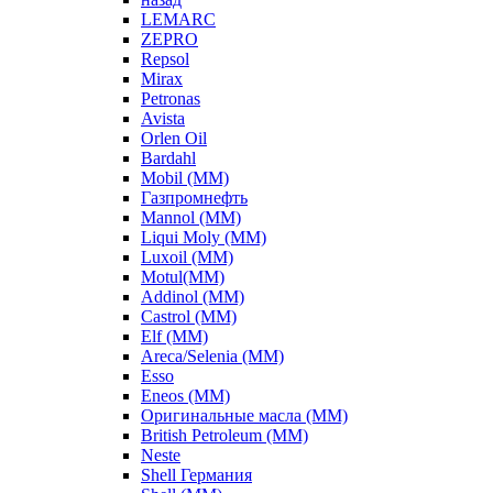
LEMARC
ZEPRO
Repsol
Mirax
Petronas
Avista
Orlen Oil
Bardahl
Mobil (ММ)
Газпромнефть
Mannol (ММ)
Liqui Moly (ММ)
Luxoil (ММ)
Motul(ММ)
Addinol (ММ)
Castrol (ММ)
Elf (ММ)
Areca/Selenia (ММ)
Esso
Eneos (ММ)
Оригинальные масла (ММ)
British Petroleum (ММ)
Neste
Shell Германия