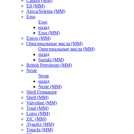
Castrol (ММ)
Elf (ММ)
Areca/Selenia (ММ)
Esso
Esso
назад
Esso (ММ)
Eneos (ММ)
Оригинальные масла (ММ)
Оригинальные масла (ММ)
назад
Suzuki (ММ)
British Petroleum (ММ)
Neste
Neste
назад
Neste (ММ)
Shell Германия
Shell (ММ)
Valvoline (ММ)
Total (ММ)
Lotos (ММ)
ZiC (ММ)
Лукойл (ММ)
Totachi (MM)