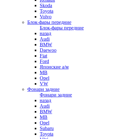
Skoda
Toyota
Volvo
Блок-фары передние
Блок-фары передние
назад
Audi
BMW
Daewoo
Fiat
Ford
Японские а/м
MB
Opel
VW
Фонари задние
Фонари задние
назад
Audi
BMW
MB
Opel
Subaru
Toyota