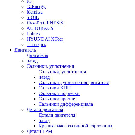
FF
G-Energy
Idemitsu
S-OIL
Лукойл GENESIS
AUTOBACS
Lubrex
HYUNDAI XTeer
Татнефть
Двигатель
Двигатель
назад
Сальники, уплотнения
Сальники, уплотнения
назад
Сальники , уплотнения двигателя
Сальники КПП
Сальники подвески
Сальники прочие
Сальники дифференциала
Детали двигателя
Детали двигателя
назад
Крышка маслозаливной горловины
Детали ГРМ