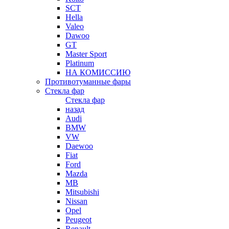
SCT
Hella
Valeo
Dawoo
GT
Master Sport
Platinum
НА КОМИССИЮ
Противотуманные фары
Стекла фар
Стекла фар
назад
Audi
BMW
VW
Daewoo
Fiat
Ford
Mazda
MB
Mitsubishi
Nissan
Opel
Peugeot
Renault