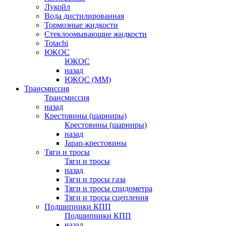
Лукойл
Вода дистилированная
Тормозные жидкости
Стеклоомывающие жидкости
Totachi
ЮКОС
ЮКОС
назад
ЮКОС (ММ)
Трансмиссия
Трансмиссия
назад
Крестовины (шарниры)
Крестовины (шарниры)
назад
Japan-крестовины
Тяги и тросы
Тяги и тросы
назад
Тяги и тросы газа
Тяги и тросы спидометра
Тяги и тросы сцепления
Подшипники КПП
Подшипники КПП
назад