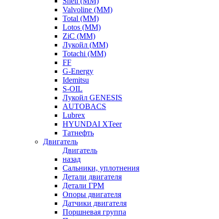
Shell (ММ)
Valvoline (ММ)
Total (ММ)
Lotos (ММ)
ZiC (ММ)
Лукойл (ММ)
Totachi (MM)
FF
G-Energy
Idemitsu
S-OIL
Лукойл GENESIS
AUTOBACS
Lubrex
HYUNDAI XTeer
Татнефть
Двигатель
Двигатель
назад
Сальники, уплотнения
Детали двигателя
Детали ГРМ
Опоры двигателя
Датчики двигателя
Поршневая группа