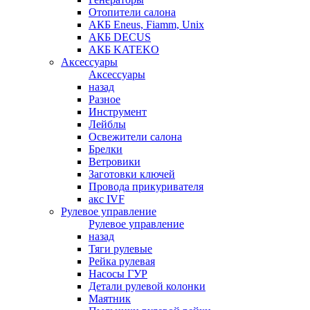
Отопители салона
АКБ Eneus, Fiamm, Unix
АКБ DECUS
АКБ KATEKO
Аксессуары
Аксессуары
назад
Разное
Инструмент
Лейблы
Освежители салона
Брелки
Ветровики
Заготовки ключей
Провода прикуривателя
акс IVF
Рулевое управление
Рулевое управление
назад
Тяги рулевые
Рейка рулевая
Насосы ГУР
Детали рулевой колонки
Маятник