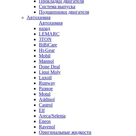
Прокладки двигателя
Система выпуска
Подшипники двигателя
Автохимия
Автохимия
назад
LEMARC
3TON
BiBiCare
Hi-Gear
Mobil
Mannol
Done Deal
Liqui Moly
Luxoil
Runway
Разное
Motul
Addinol
Castrol
Elf
Areca/Selenia
Eneos
Ravenol
Оригинальные жидкости