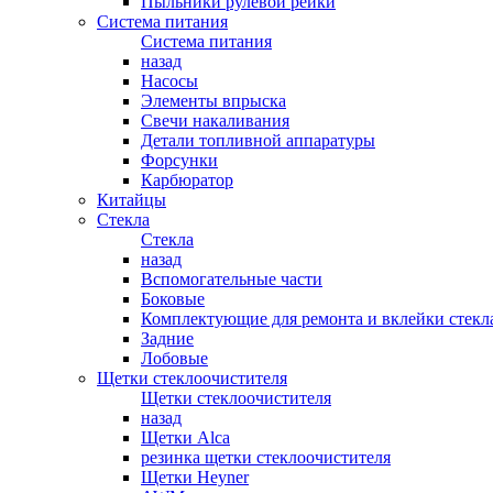
Пыльники рулевой рейки
Система питания
Система питания
назад
Насосы
Элементы впрыска
Свечи накаливания
Детали топливной аппаратуры
Форсунки
Карбюратор
Китайцы
Стекла
Стекла
назад
Вспомогательные части
Боковые
Комплектующие для ремонта и вклейки стекл
Задние
Лобовые
Щетки стеклоочистителя
Щетки стеклоочистителя
назад
Щетки Alca
резинка щетки стеклоочистителя
Щетки Heyner