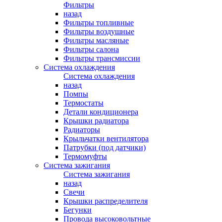
Фильтры
назад
Фильтры топливные
Фильтры воздушные
Фильтры масляные
Фильтры салона
Фильтры трансмиссии
Система охлаждения
Система охлаждения
назад
Помпы
Термостаты
Детали кондиционера
Крышки радиатора
Радиаторы
Крыльчатки вентилятора
Патрубки (под датчики)
Термомуфты
Система зажигания
Система зажигания
назад
Свечи
Крышки распределителя
Бегунки
Провода высоковольтные