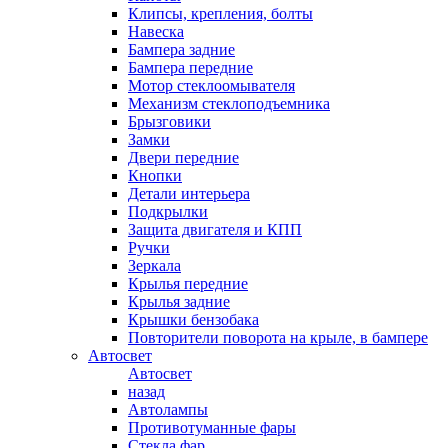
Клипсы, крепления, болты
Навеска
Бампера задние
Бампера передние
Мотор стеклоомывателя
Механизм стеклоподъемника
Брызговики
Замки
Двери передние
Кнопки
Детали интерьера
Подкрылки
Защита двигателя и КПП
Ручки
Зеркала
Крылья передние
Крылья задние
Крышки бензобака
Повторители поворота на крыле, в бампере
Автосвет
Автосвет
назад
Автолампы
Противотуманные фары
Стекла фар