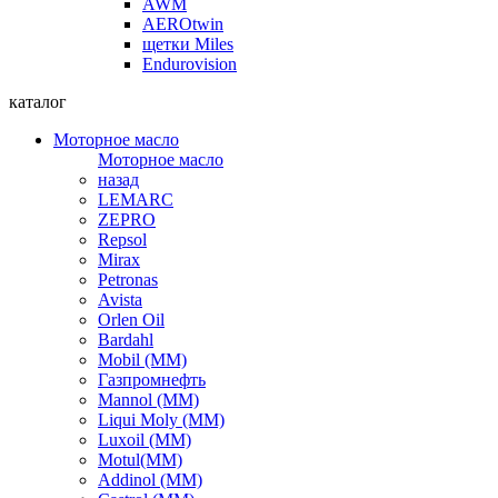
AWM
AEROtwin
щетки Miles
Endurovision
каталог
Моторное масло
Моторное масло
назад
LEMARC
ZEPRO
Repsol
Mirax
Petronas
Avista
Orlen Oil
Bardahl
Mobil (ММ)
Газпромнефть
Mannol (ММ)
Liqui Moly (ММ)
Luxoil (ММ)
Motul(ММ)
Addinol (ММ)