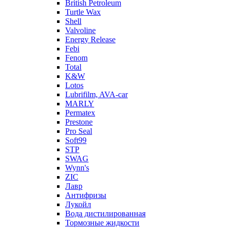
British Petroleum
Turtle Wax
Shell
Valvoline
Energy Release
Febi
Fenom
Total
K&W
Lotos
Lubrifilm, AVA-car
MARLY
Permatex
Prestone
Pro Seal
Soft99
STP
SWAG
Wynn's
ZIC
Лавр
Антифризы
Лукойл
Вода дистилированная
Тормозные жидкости