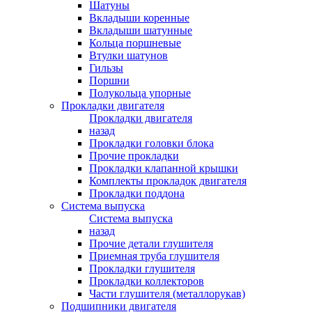
Шатуны
Вкладыши коренные
Вкладыши шатунные
Кольца поршневые
Втулки шатунов
Гильзы
Поршни
Полукольца упорные
Прокладки двигателя
Прокладки двигателя
назад
Прокладки головки блока
Прочие прокладки
Прокладки клапанной крышки
Комплекты прокладок двигателя
Прокладки поддона
Система выпуска
Система выпуска
назад
Прочие детали глушителя
Приемная труба глушителя
Прокладки глушителя
Прокладки коллекторов
Части глушителя (металлорукав)
Подшипники двигателя