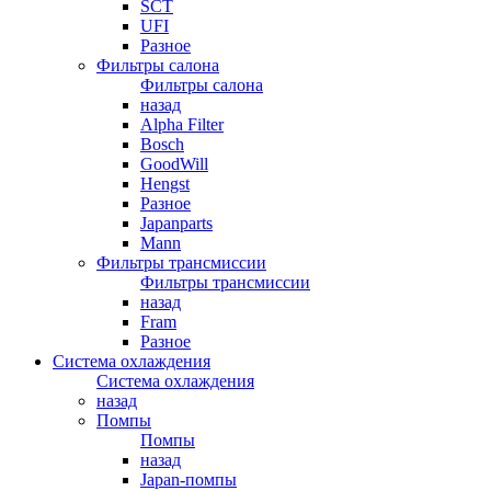
SCT
UFI
Разное
Фильтры салона
Фильтры салона
назад
Alpha Filter
Bosch
GoodWill
Hengst
Разное
Japanparts
Mann
Фильтры трансмиссии
Фильтры трансмиссии
назад
Fram
Разное
Система охлаждения
Система охлаждения
назад
Помпы
Помпы
назад
Japan-помпы