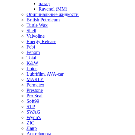
назад
Ravenol (ММ)
Оригинальные жидкости
British Petroleum
Turtle Wax
Shell
Valvoline
Energy Release
Febi
Fenom
Total
K&W
Lotos
Lubrifilm, AVA-car
MARLY
Permatex
Prestone
Pro Seal
Soft99
STP
SWAG
Wynn's
ZIC
Лавр
Антифризы