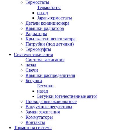
Термостаты
Термостаты
назад
Japan-термостаты
Детали кондиционера
Крышки радиатора
Радиаторы
Крыльчатки вентилятора
Патрубки (под датчики)
Термомуфты
Система зажигания
Система зажигания
назад
Свечи
Крышки распределителя
Бегунки
Бегунки
назад
Бегунки (отечественные авто)
Провода высоковольтные
Вакуумные регуляторы
Замки зажигания
Коммутаторы
Контакты
Тормозная система