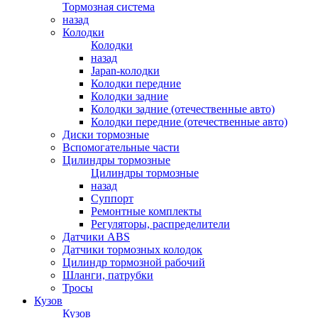
Тормозная система
назад
Колодки
Колодки
назад
Japan-колодки
Колодки передние
Колодки задние
Колодки задние (отечественные авто)
Колодки передние (отечественные авто)
Диски тормозные
Вспомогательные части
Цилиндры тормозные
Цилиндры тормозные
назад
Суппорт
Ремонтные комплекты
Регуляторы, распределители
Датчики ABS
Датчики тормозных колодок
Цилиндр тормозной рабочий
Шланги, патрубки
Тросы
Кузов
Кузов