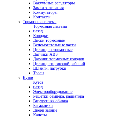
Вакуумные регуляторы
Замки зажигания
Коммутаторы
Контакты
Тормозная система
Тормозная система
назад
Колодки
Диски тормозные
Вспомогательные части
Цилиндры тормозные
Датчики ABS
Датчики тормозных колодок
Цилиндр тормозной рабочий
Шланги, патрубки
Тросы
Кузов
Кузов
назад
Электрооборудование
Решетки бампера, радиатора
Внутренняя обивка
Багажники
Двери задние
Капоты