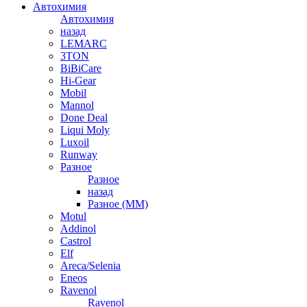
Автохимия
Автохимия
назад
LEMARC
3TON
BiBiCare
Hi-Gear
Mobil
Mannol
Done Deal
Liqui Moly
Luxoil
Runway
Разное
Разное
назад
Разное (ММ)
Motul
Addinol
Castrol
Elf
Areca/Selenia
Eneos
Ravenol
Ravenol