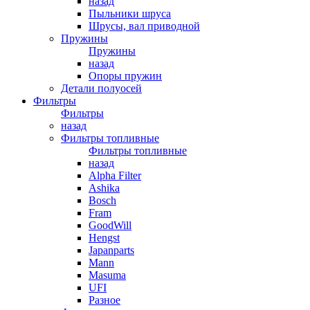
назад
Пыльники шруса
Шрусы, вал приводной
Пружины
Пружины
назад
Опоры пружин
Детали полуосей
Фильтры
Фильтры
назад
Фильтры топливные
Фильтры топливные
назад
Alpha Filter
Ashika
Bosch
Fram
GoodWill
Hengst
Japanparts
Mann
Masuma
UFI
Разное