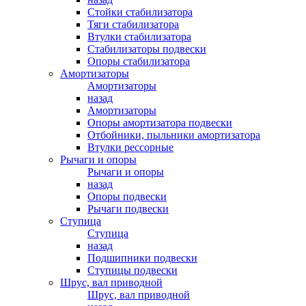
Стойки стабилизатора
Тяги стабилизатора
Втулки стабилизатора
Стабилизаторы подвески
Опоры стабилизатора
Амортизаторы
Амортизаторы
назад
Амортизаторы
Опоры амортизатора подвески
Отбойники, пыльники амортизатора
Втулки рессорные
Рычаги и опоры
Рычаги и опоры
назад
Опоры подвески
Рычаги подвески
Ступица
Ступица
назад
Подшипники подвески
Ступицы подвески
Шрус, вал приводной
Шрус, вал приводной