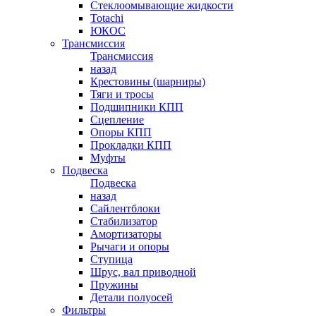
Стеклоомывающие жидкости
Totachi
ЮКОС
Трансмиссия
Трансмиссия
назад
Крестовины (шарниры)
Тяги и тросы
Подшипники КПП
Сцепление
Опоры КПП
Прокладки КПП
Муфты
Подвеска
Подвеска
назад
Сайлентблоки
Стабилизатор
Амортизаторы
Рычаги и опоры
Ступица
Шрус, вал приводной
Пружины
Детали полуосей
Фильтры