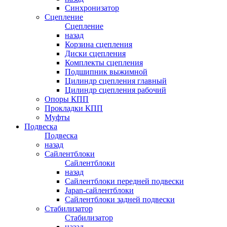
Синхронизатор
Сцепление
Сцепление
назад
Корзина сцепления
Диски сцепления
Комплекты сцепления
Подшипник выжимной
Цилиндр сцепления главный
Цилиндр сцепления рабочий
Опоры КПП
Прокладки КПП
Муфты
Подвеска
Подвеска
назад
Сайлентблоки
Сайлентблоки
назад
Сайлентблоки передней подвески
Japan-сайлентблоки
Сайлентблоки задней подвески
Стабилизатор
Стабилизатор
назад