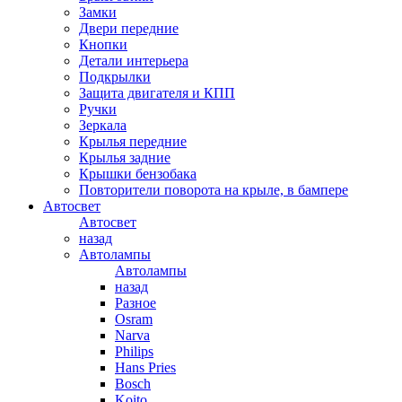
Замки
Двери передние
Кнопки
Детали интерьера
Подкрылки
Защита двигателя и КПП
Ручки
Зеркала
Крылья передние
Крылья задние
Крышки бензобака
Повторители поворота на крыле, в бампере
Автосвет
Автосвет
назад
Автолампы
Автолампы
назад
Разное
Osram
Narva
Philips
Hans Pries
Bosch
Koito