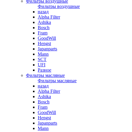
Фильтры воздушные
Фильтры воздушные
назад
Alpha Filter
Ashika
Bosch
Fram
GoodWill
Hengst
Japanparts
Mann
SCT
UFI
Разное
Фильтры масляные
Фильтры масляные
назад
Alpha Filter
Ashika
Bosch
Fram
GoodWill
Hengst
Japanparts
Mann