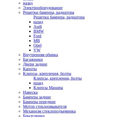
назад
Электрооборудование
Решетки бампера, радиатора
Решетки бампера, радиатора
назад
Audi
BMW
Ford
MB
Opel
VW
Внутренняя обивка
Багажники
Двери задние
Капоты
Клипсы, крепления, болты
Клипсы, крепления, болты
назад
Клипсы Masuma
Навеска
Бампера задние
Бампера передние
Мотор стеклоомывателя
Механизм стеклоподъемника
Брызговики