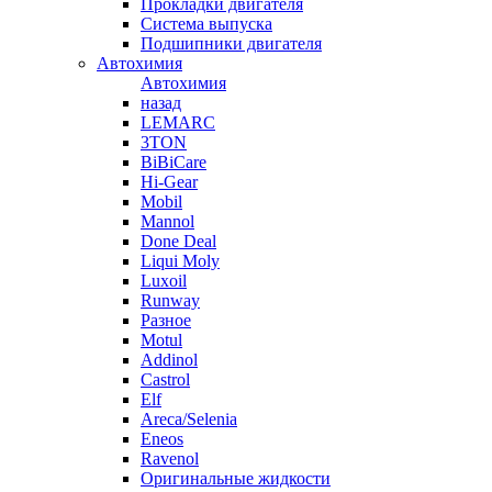
Прокладки двигателя
Система выпуска
Подшипники двигателя
Автохимия
Автохимия
назад
LEMARC
3TON
BiBiCare
Hi-Gear
Mobil
Mannol
Done Deal
Liqui Moly
Luxoil
Runway
Разное
Motul
Addinol
Castrol
Elf
Areca/Selenia
Eneos
Ravenol
Оригинальные жидкости