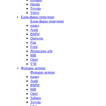
Skoda
Toyota
Volvo
Блок-фары передние
Блок-фары передние
назад
Audi
BMW
Daewoo
Fiat
Ford
Японские а/м
MB
Opel
VW
Фонари задние
Фонари задние
назад
Audi
BMW
MB
Opel
Subaru
Toyota