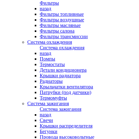
Фильтры
назад
Фильтры топливные
Фильтры воздушные
Фильтры масляные
Фильтры салона
Фильтры трансмиссии
Система охлаждения
Система охлаждения
назад
Помпы
Термостаты
Детали кондиционера
Крышки радиатора
Радиаторы
Крыльчатки вентилятора
Патрубки (под датчики)
Термомуфты
Система зажигания
Система зажигания
назад
Свечи
Крышки распределителя
Бегунки
Провода высоковольтные