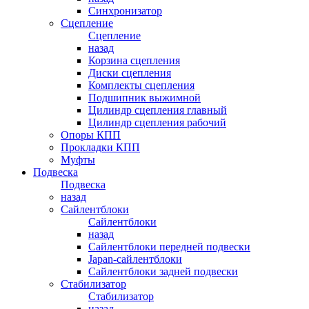
Синхронизатор
Сцепление
Сцепление
назад
Корзина сцепления
Диски сцепления
Комплекты сцепления
Подшипник выжимной
Цилиндр сцепления главный
Цилиндр сцепления рабочий
Опоры КПП
Прокладки КПП
Муфты
Подвеска
Подвеска
назад
Сайлентблоки
Сайлентблоки
назад
Сайлентблоки передней подвески
Japan-сайлентблоки
Сайлентблоки задней подвески
Стабилизатор
Стабилизатор
назад