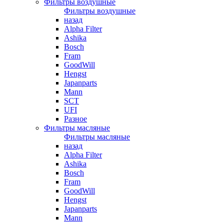
Фильтры воздушные
Фильтры воздушные
назад
Alpha Filter
Ashika
Bosch
Fram
GoodWill
Hengst
Japanparts
Mann
SCT
UFI
Разное
Фильтры масляные
Фильтры масляные
назад
Alpha Filter
Ashika
Bosch
Fram
GoodWill
Hengst
Japanparts
Mann