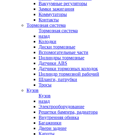
Вакуумные регуляторы
Замки зажигания
Коммутаторы
Контакты
Тормозная система
Тормозная система
назад
Колодки
Диски тормозные
Вспомогательные части
Цилиндры тормозные
Датчики ABS
Датчики тормозных колодок
Цилиндр тормозной рабочий
Шланги, патрубки
Тросы
Кузов
Кузов
назад
Электрооборудование
Решетки бампера, радиатора
Внутренняя обивка
Багажники
Двери задние
Капоты