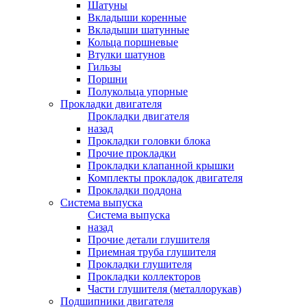
Шатуны
Вкладыши коренные
Вкладыши шатунные
Кольца поршневые
Втулки шатунов
Гильзы
Поршни
Полукольца упорные
Прокладки двигателя
Прокладки двигателя
назад
Прокладки головки блока
Прочие прокладки
Прокладки клапанной крышки
Комплекты прокладок двигателя
Прокладки поддона
Система выпуска
Система выпуска
назад
Прочие детали глушителя
Приемная труба глушителя
Прокладки глушителя
Прокладки коллекторов
Части глушителя (металлорукав)
Подшипники двигателя