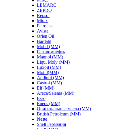
LEMARC
ZEPRO
Repsol
Mirax
Petronas
Avista
Orlen Oil
Bardahl
Mobil (ММ)
Газпромнефть
Mannol (ММ)
Liqui Moly (ММ)
Luxoil (ММ)
Motul(ММ)
Addinol (ММ)
Castrol (ММ)
Elf (ММ)
Areca/Selenia (ММ)
Esso
Eneos (ММ)
Оригинальные масла (ММ)
British Petroleum (ММ)
Neste
Shell Германия