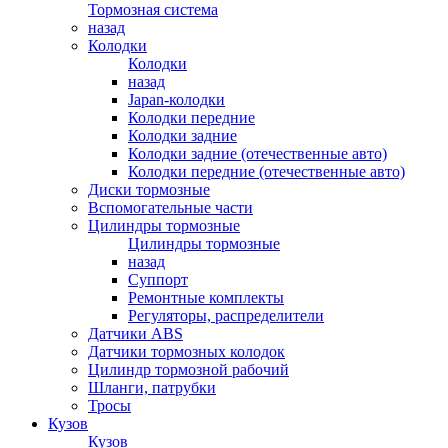
Тормозная система
назад
Колодки
Колодки
назад
Japan-колодки
Колодки передние
Колодки задние
Колодки задние (отечественные авто)
Колодки передние (отечественные авто)
Диски тормозные
Вспомогательные части
Цилиндры тормозные
Цилиндры тормозные
назад
Суппорт
Ремонтные комплекты
Регуляторы, распределители
Датчики ABS
Датчики тормозных колодок
Цилиндр тормозной рабочий
Шланги, патрубки
Тросы
Кузов
Кузов