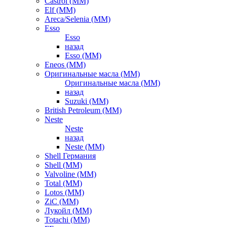
Castrol (ММ)
Elf (ММ)
Areca/Selenia (ММ)
Esso
Esso
назад
Esso (ММ)
Eneos (ММ)
Оригинальные масла (ММ)
Оригинальные масла (ММ)
назад
Suzuki (ММ)
British Petroleum (ММ)
Neste
Neste
назад
Neste (ММ)
Shell Германия
Shell (ММ)
Valvoline (ММ)
Total (ММ)
Lotos (ММ)
ZiC (ММ)
Лукойл (ММ)
Totachi (MM)