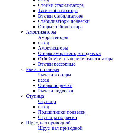
Стойки стабилизатора
Тяги стабилизатора
Втулки стабилизатора
Стабилизаторы подвески
Опоры стабилизатора
Амортизаторы
Амортизаторы
назад
Амортизаторы
Опоры амортизатора подвески
Отбойники, пыльники амортизатора
Втулки рессорные
Рычаги и опоры
Рычаги и опоры
назад
Опоры подвески
Рычаги подвески
Ступица
Ступица
назад
Подшипники подвески
Ступицы подвески
Шрус, вал приводной
Шрус, вал приводной