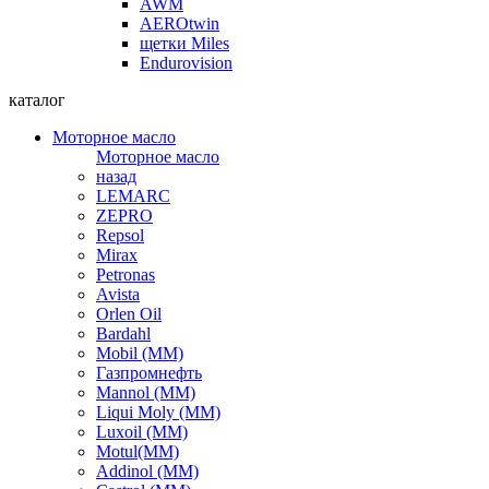
AWM
AEROtwin
щетки Miles
Endurovision
каталог
Моторное масло
Моторное масло
назад
LEMARC
ZEPRO
Repsol
Mirax
Petronas
Avista
Orlen Oil
Bardahl
Mobil (ММ)
Газпромнефть
Mannol (ММ)
Liqui Moly (ММ)
Luxoil (ММ)
Motul(ММ)
Addinol (ММ)