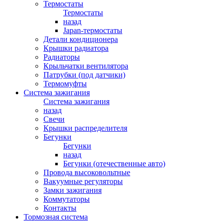
Термостаты
Термостаты
назад
Japan-термостаты
Детали кондиционера
Крышки радиатора
Радиаторы
Крыльчатки вентилятора
Патрубки (под датчики)
Термомуфты
Система зажигания
Система зажигания
назад
Свечи
Крышки распределителя
Бегунки
Бегунки
назад
Бегунки (отечественные авто)
Провода высоковольтные
Вакуумные регуляторы
Замки зажигания
Коммутаторы
Контакты
Тормозная система