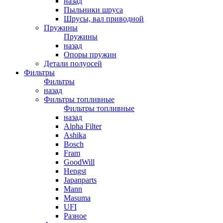
назад
Пыльники шруса
Шрусы, вал приводной
Пружины
Пружины
назад
Опоры пружин
Детали полуосей
Фильтры
Фильтры
назад
Фильтры топливные
Фильтры топливные
назад
Alpha Filter
Ashika
Bosch
Fram
GoodWill
Hengst
Japanparts
Mann
Masuma
UFI
Разное