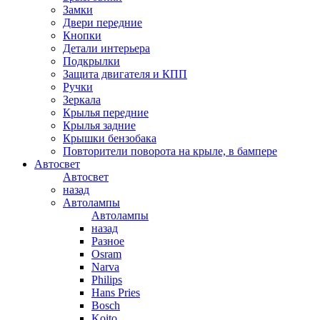
Замки
Двери передние
Кнопки
Детали интерьера
Подкрылки
Защита двигателя и КПП
Ручки
Зеркала
Крылья передние
Крылья задние
Крышки бензобака
Повторители поворота на крыле, в бампере
Автосвет
Автосвет
назад
Автолампы
Автолампы
назад
Разное
Osram
Narva
Philips
Hans Pries
Bosch
Koito