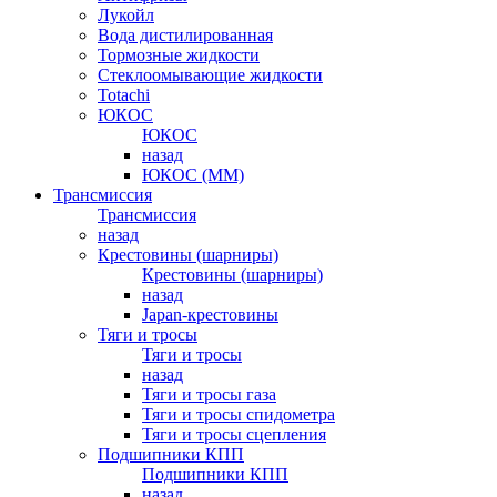
Лукойл
Вода дистилированная
Тормозные жидкости
Стеклоомывающие жидкости
Totachi
ЮКОС
ЮКОС
назад
ЮКОС (ММ)
Трансмиссия
Трансмиссия
назад
Крестовины (шарниры)
Крестовины (шарниры)
назад
Japan-крестовины
Тяги и тросы
Тяги и тросы
назад
Тяги и тросы газа
Тяги и тросы спидометра
Тяги и тросы сцепления
Подшипники КПП
Подшипники КПП
назад