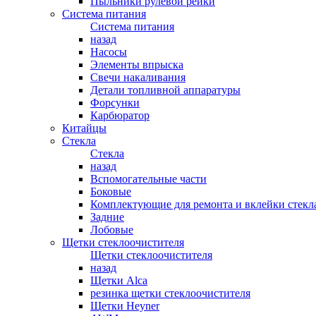
Пыльники рулевой рейки
Система питания
Система питания
назад
Насосы
Элементы впрыска
Свечи накаливания
Детали топливной аппаратуры
Форсунки
Карбюратор
Китайцы
Стекла
Стекла
назад
Вспомогательные части
Боковые
Комплектующие для ремонта и вклейки стекл
Задние
Лобовые
Щетки стеклоочистителя
Щетки стеклоочистителя
назад
Щетки Alca
резинка щетки стеклоочистителя
Щетки Heyner