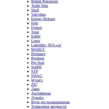
British Petroleum
Turtle Wax
Shell
Valvoline
Energy Release
Febi
Fenom
Total
K&W
Lotos
Lubrifilm, AVA-car
MARLY
Permatex
Prestone
Pro Seal
Soft99
STP
SWAG
Wynn's
ZIC
Лавр
Антифризы
Лукойл
Вода дистилированная
Тормозные жидкости