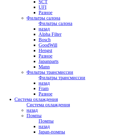
SCT
UFI
Разное
Фильтры салона
Фильтры салона
назад
Alpha Filter
Bosch
GoodWill
Hengst
Разное
Japanparts
Mann
Фильтры трансмиссии
Фильтры трансмиссии
назад
Fram
Разное
Система охлаждения
Система охлаждения
назад
Помпы
Помпы
назад
Japan-помпы