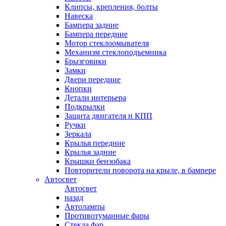
Клипсы, крепления, болты
Навеска
Бампера задние
Бампера передние
Мотор стеклоомывателя
Механизм стеклоподъемника
Брызговики
Замки
Двери передние
Кнопки
Детали интерьера
Подкрылки
Защита двигателя и КПП
Ручки
Зеркала
Крылья передние
Крылья задние
Крышки бензобака
Повторители поворота на крыле, в бампере
Автосвет
Автосвет
назад
Автолампы
Противотуманные фары
Стекла фар