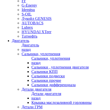
FF
G-Energy
Idemitsu
S-OIL
Лукойл GENESIS
AUTOBACS
Lubrex
HYUNDAI XTeer
Татнефть
Двигатель
Двигатель
назад
Сальники, уплотнения
Сальники, уплотнения
назад
Сальники , уплотнения двигателя
Сальники КПП
Сальники подвески
Сальники прочие
Сальники дифференциала
Детали двигателя
Детали двигателя
назад
Крышка маслозаливной горловины
Детали ГРМ