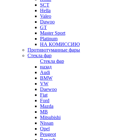
SCT
Hella
Valeo
Dawoo
GT
Master Sport
Platinum
НА КОМИССИЮ
Противотуманные фары
Стекла фар
Стекла фар
назад
Audi
BMW
VW
Daewoo
Fiat
Ford
Mazda
MB
Mitsubishi
Nissan
Opel
Peugeot
Renault