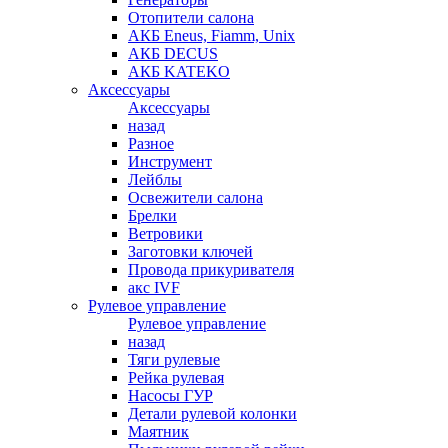
Отопители салона
АКБ Eneus, Fiamm, Unix
АКБ DECUS
АКБ KATEKO
Аксессуары
Аксессуары
назад
Разное
Инструмент
Лейблы
Освежители салона
Брелки
Ветровики
Заготовки ключей
Провода прикуривателя
акс IVF
Рулевое управление
Рулевое управление
назад
Тяги рулевые
Рейка рулевая
Насосы ГУР
Детали рулевой колонки
Маятник