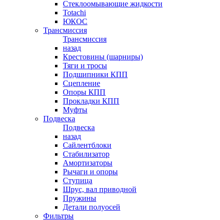
Стеклоомывающие жидкости
Totachi
ЮКОС
Трансмиссия
Трансмиссия
назад
Крестовины (шарниры)
Тяги и тросы
Подшипники КПП
Сцепление
Опоры КПП
Прокладки КПП
Муфты
Подвеска
Подвеска
назад
Сайлентблоки
Стабилизатор
Амортизаторы
Рычаги и опоры
Ступица
Шрус, вал приводной
Пружины
Детали полуосей
Фильтры