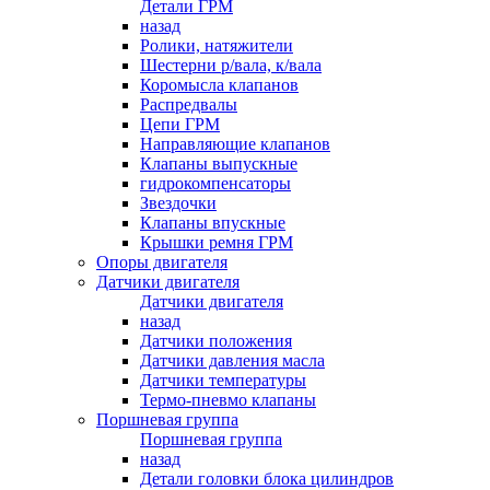
Детали ГРМ
назад
Ролики, натяжители
Шестерни р/вала, к/вала
Коромысла клапанов
Распредвалы
Цепи ГРМ
Направляющие клапанов
Клапаны выпускные
гидрокомпенсаторы
Звездочки
Клапаны впускные
Крышки ремня ГРМ
Опоры двигателя
Датчики двигателя
Датчики двигателя
назад
Датчики положения
Датчики давления масла
Датчики температуры
Термо-пневмо клапаны
Поршневая группа
Поршневая группа
назад
Детали головки блока цилиндров