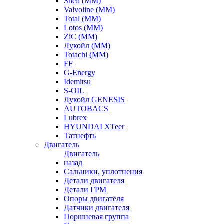
Shell (ММ)
Valvoline (ММ)
Total (ММ)
Lotos (ММ)
ZiC (ММ)
Лукойл (ММ)
Totachi (MM)
FF
G-Energy
Idemitsu
S-OIL
Лукойл GENESIS
AUTOBACS
Lubrex
HYUNDAI XTeer
Татнефть
Двигатель
Двигатель
назад
Сальники, уплотнения
Детали двигателя
Детали ГРМ
Опоры двигателя
Датчики двигателя
Поршневая группа