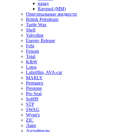
назад
Ravenol (ММ)
Оригинальные жидкости
British Petroleum
Turtle Wax
Shell
Valvoline
Energy Release
Febi
Fenom
Total
K&W
Lotos
Lubrifilm, AVA-car
MARLY
Permatex
Prestone
Pro Seal
Soft99
STP
SWAG
Wynn's
ZIC
Лавр
Антифризы