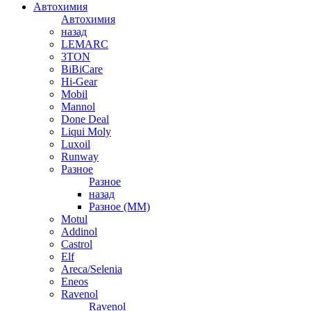
Автохимия
Автохимия
назад
LEMARC
3TON
BiBiCare
Hi-Gear
Mobil
Mannol
Done Deal
Liqui Moly
Luxoil
Runway
Разное
Разное
назад
Разное (ММ)
Motul
Addinol
Castrol
Elf
Areca/Selenia
Eneos
Ravenol
Ravenol